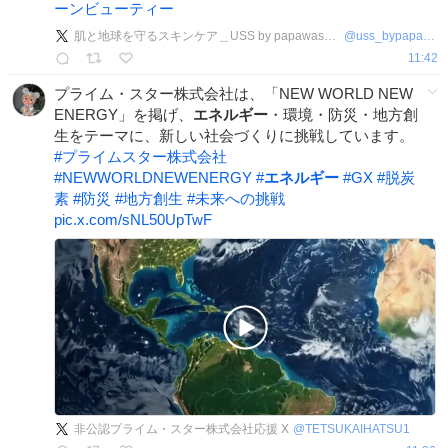
ーンビューティー
肌と地球を守るスキンケア＿USS by papawash【公式】
@
uss_bypapawash
11:42
プライム・スター株式会社は、「NEW WORLD NEW
ENERGY」を掲げ、
エネルギー
・環境・防災・地方創
生をテーマに、新しい社会づくりに挑戦しています。
#
プライムスター株式会社
#
NEWWORLDNEWENERGY
#
エネルギー
#
GX
#
脱炭
素
#
防災
#
地方創生
#
未来への挑戦
pic.x.com/sNL50UpTwF
非公認プライム・スター株式会社応援 X
@
TETSUKAIHATSU1