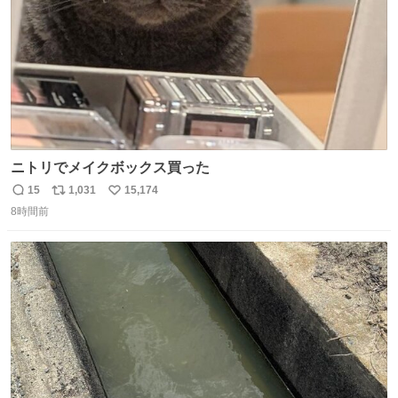
ニトリでメイクボックス買った
15
1,031
15,174
返
リ
い
8時間前
信
ポ
い
数
ス
ね
ト
数
数