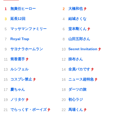
無責任ヒーロー
大橋和也
延長12回
結城さくな
マッサマンファミリー
堂本剛くん
Royal Trap
山田五郎さん
サヨナラホームラン
Secret Invitation
筒香選手
掛布さん
ルシフェル
全員バカです
コスプレ禁止
ニュース超特急
慶ちゃん
ダーツの旅
ノリタケ
初心ラジ
でらっくす・ボーイズ
馬場くん