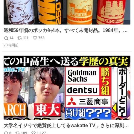
昭和59年頃のポッカ缶4本。すべて未開封品。1984年。P
マーク。昭和レトロ！
14
111
753
返
リ
い
23時間前
信
ポ
い
数
ス
ね
ト
数
数
大学名イジりで絶賛炎上してるwakatte TV，さらに深刻な
問題はこっちでは？ ・都内の特定企業に入るのを極度に推
6
109
1,127