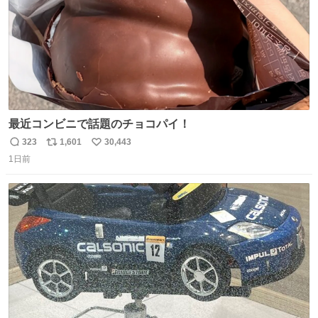
最近コンビニで話題のチョコパイ！
323
1,601
30,443
返
リ
い
1日前
信
ポ
い
数
ス
ね
ト
数
数