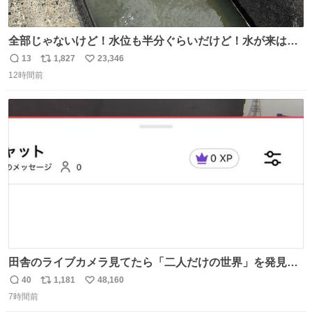
全部じゃないけど！水位も半分ぐらいだけど！水が来はじ
めたよ！！！ 作業してくれた方々ありがとーーー
13
1,827
23,346
返
リ
い
ー！！！！！！！！！！！！！！！！！！！！！！！！！
12時間前
信
ポ
い
！
数
ス
ね
ト
数
数
田舎のライブカメラ見てたら「二人だけの世界」を発見し
た
40
1,181
48,160
返
リ
い
7時間前
信
ポ
い