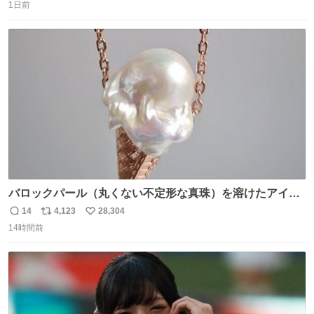
1日前
信
ポ
い
数
ス
ね
ト
数
数
バロックパール（丸くない不定形な真珠）を溶けたアイス
や飴玉、雲、アヒルに見立ててジュエリーデザイナー、
14
4,123
28,304
返
リ
い
Ben Choi 蔡俊文さんの作品。
14時間前
信
ポ
い
instagram.com/bcjoaillerie/
数
ス
ね
ト
数
数