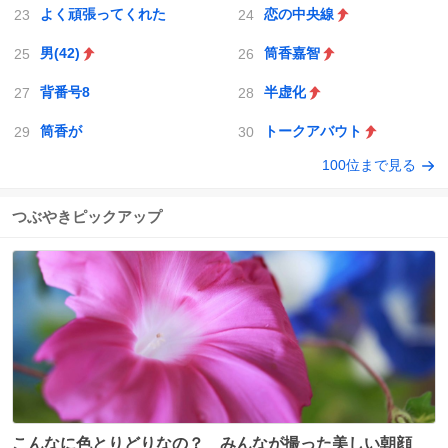
よく頑張ってくれた
恋の中央線
男(42)
筒香嘉智
背番号8
半虚化
筒香が
トークアバウト
100位まで見る
つぶやきピックアップ
こんなに色とりどりなの？ みんなが撮った美しい朝顔