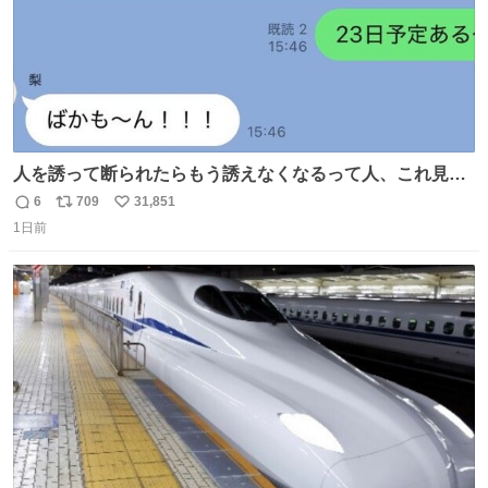
人を誘って断られたらもう誘えなくなるって人、これ見て
元気出してほしい
6
709
31,851
返
リ
い
1日前
信
ポ
い
数
ス
ね
ト
数
数