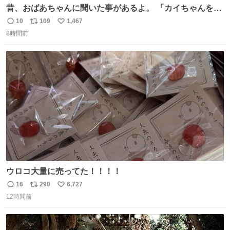
昔、おばあちゃんに聞いた事があるよ。 「カイちゃんをい
じめると、アイツが海から上がって来るぞ。」って。
10
109
1,467
返
リ
い
8時間前
信
ポ
い
数
ス
ね
ト
数
数
ウロコ大量に売ってた！！！！
16
290
6,727
返
リ
い
12時間前
信
ポ
い
数
ス
ね
ト
数