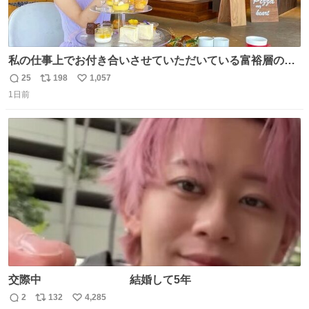
私の仕事上でお付き合いさせていただいている富裕層の社
長さん達は、こんな事しない。 こんな自慢は一切しない
25
198
1,057
返
リ
い
し、なんなら表に出てこない。 自分に自信がない半端モン
1日前
信
ポ
い
はブランドで自分を飾りキラキラ自慢をする。 #折田楓
数
ス
ね
#merchu
ト
数
数
交際中 結婚して5年
2
132
4,285
返
リ
い