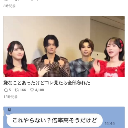
返
リ
い
奨し，それ以外の地域で堅実に生きるのを周縁化する ・恋
8時間前
信
ポ
い
愛にかまけ，「陽キャラ」として振る舞うのを極端に中心
数
ス
ね
化する ・院生が研究環境を求め他大学に移るのを批判する
ト
数
数
過去例↓
嫌なことあったけどコレ見たら全部忘れた
5
166
4,108
返
リ
い
12時間前
信
ポ
い
数
ス
ね
ト
数
数