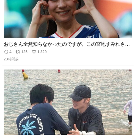
おじさん全然知らなかったのですが、この宮地すみれさん
（日向坂46）はマリサポだったのですね。 カメラ目線でに
4
125
1,329
返
リ
い
っこりしていただいたので撮影したものの、全然誰だか知
23時間前
信
ポ
い
りませんでした。 マリサポらしいのでこれからは名前覚え
数
ス
ね
ます！！
ト
数
数