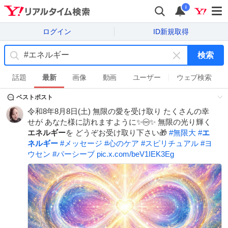
i
ログイン
ID新規取得
検索
キ
ー
話題
最新
画像
動画
ユーザー
ウェブ検索
ワ
ベストポスト
ー
ド
令和8年8月8日(土) 無限の愛を受け取り たくさんの幸
を
せが あなた様に訪れますように✨️♾️✨️ 無限の光り輝く
消
エネルギー
を どうぞお受け取り下さい🎁
#
無限大
#
エ
す
ネルギー
#
メッセージ
#
心のケア
#
スピリチュアル
#
ヨ
ウセン
#
パーシーブ
pic.x.com/beV1IEK3Eg