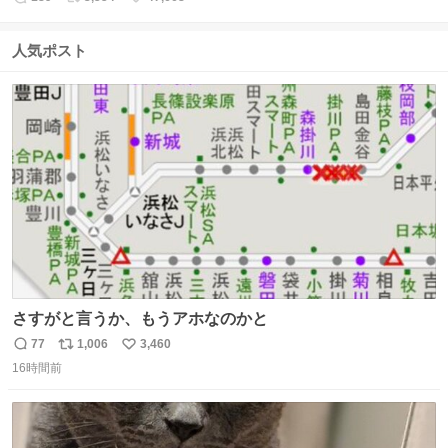
返
リ
い
信
ポ
い
数
ス
ね
人気ポスト
ト
数
数
さすがと言うか、もうアホなのかと
77
1,006
3,460
返
リ
い
16時間前
信
ポ
い
数
ス
ね
ト
数
数