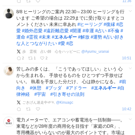
11:36
8/8 ヒーリングのご案内 22:30～23:00 ヒーリングを行
います ご希望の場合は 22:29までに受け取りますとコ
メントください 未来に幸あれ
#
ヒーリング
#
復縁
#
恋
愛
#
婚外恋愛
#
遠距離恋愛
#
開運
#
幸運
#
占い
#
不倫
#
運命
#
霊視
#
未来
#
エネルギー
#
解放
#
運勢
#
占い好き
な人とつながりたい
#
愛
#
恋
歩 霊視 占い師 心をハッピーに
@
Ayumu_uranai
2
1
2
10:51
苦しみの多くは、 「こうであってほしい」という 心
から生まれる。 手放せるものを ひとつずつ手放せば
いい。 執着を手放した分だけ、 心は静かになる。
#
前
向き
#
休憩
#
ブッダ
#
アドラー
#
エネルギー
#
自
律神経
#
宇宙
#
引き寄せの法則
ごきげん迷走中🌱🏃
@
Kinuagc
10:42
電力メーターで、エアコンや蓄電池を一括制御——。
東電などが28年度の商用化を目指す「家庭のDR」、
専用機器がいらないのが最大のポイントです。市場は