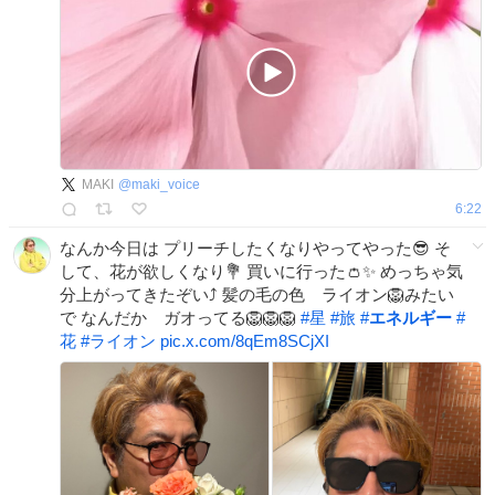
MAKI
@
maki_voice
6:22
なんか今日は プリーチしたくなりやってやった😎 そ
して、花が欲しくなり💐 買いに行った👛✨ めっちゃ気
分上がってきたぞい⤴︎ 髪の毛の色 ライオン🦁みたい
で なんだか ガオってる🦁🦁🦁
#
星
#
旅
#
エネルギー
#
花
#
ライオン
pic.x.com/8qEm8SCjXI