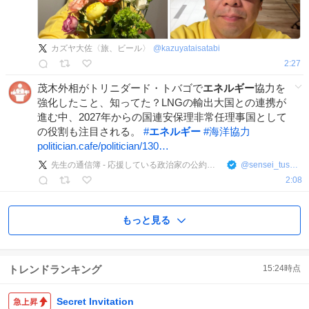
カズヤ大佐〈旅、ビール〉
@
kazuyataisatabi
2:27
茂木外相がトリニダード・トバゴで
エネルギー
協力を
強化したこと、知ってた？LNGの輸出大国との連携が
進む中、2027年からの国連安保理非常任理事国として
の役割も注目される。
#
エネルギー
#
海洋協力
politician.cafe/politician/130…
先生の通信簿 - 応援している政治家の公約偏差値は？
@
sensei_tushinbo
2:08
もっと見る
トレンドランキング
15:24
時点
Secret Invitation