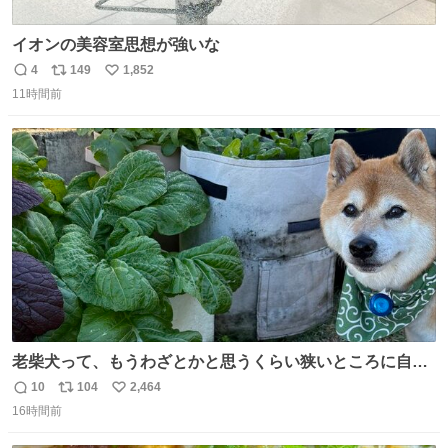
イオンの美容室思想が強いな
4
149
1,852
返
リ
い
11時間前
信
ポ
い
数
ス
ね
ト
数
数
老柴犬って、もうわざとかと思うくらい狭いところに自ら
はまりにいくじゃないですか？ 今朝ガーデニングしてる飼
10
104
2,464
返
リ
い
い主の間にはまってきて、最高に可愛かった♥️
16時間前
信
ポ
い
数
ス
ね