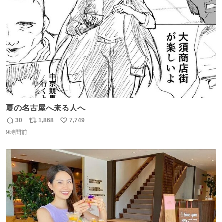
数
夏の名古屋へ来る人へ
30
1,868
7,749
返
リ
い
9時間前
信
ポ
い
数
ス
ね
ト
数
数