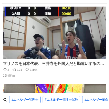
数
ス
ね
ト
数
数
マリノスを日本代表、三井寺を外国人だと勘違いするのお
もろくて爽
2
101
1,844
返
リ
い
12時間前
信
ポ
い
数
ス
ね
ト
数
数
#エネルギー
管理士
#エネルギー
管理士試験
#エネルギー
革命