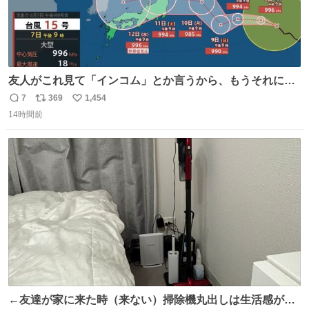
友人がこれ見て「インコム」とか言うから、もうそれにし
か見えなくなっちゃった。
7
369
1,454
返
リ
い
14時間前
信
ポ
い
数
ス
ね
ト
数
数
←友達が家に来た時（来ない）掃除機丸出しは生活感が出