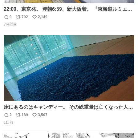
22:00、東京発。 翌朝6:59、新大阪着。 『東海道ルミエー
ルエクスプレス』が今夜、初運行！ 岐阜羽島駅で夜を越す
9
792
2,149
返
リ
い
東海道新幹線。寝台列車じゃないのに、朝まで新幹線とい
7時間前
信
ポ
い
う、なんだか特別体験😉 #TRAINTRIP #東海道ルミエール
数
ス
ね
エクスプレス
ト
数
数
床にあるのはキャンディー。 その総重量は亡くなった人と
同等の重さだそうです。 鑑賞者は一つ持ち帰れますが、亡
2
189
3,507
返
リ
い
くなった人の一部を持ち帰っているような感覚になりまし
1日前
信
ポ
い
た。 勇気を出して口に入れたら、ハッカ味😳✨ #ポーラ美
数
ス
ね
術館
ト
数