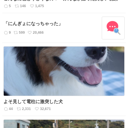
5
146
1,475
返
リ
い
信
ポ
い
数
ス
ね
「にんぎょになっちゃった」
ト
数
数
9
599
20,466
返
リ
い
信
ポ
い
数
ス
ね
ト
数
数
よそ見して電柱に激突した犬
44
2,331
32,671
返
リ
い
信
ポ
い
数
ス
ね