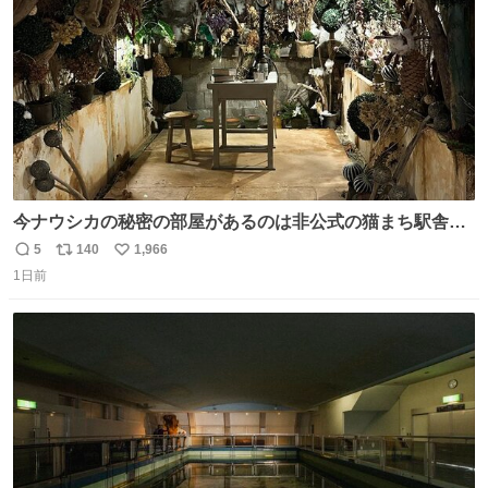
数
今ナウシカの秘密の部屋があるのは非公式の猫まち駅舎だ
けだもんね。本物が欲しいね
5
140
1,966
返
リ
い
1日前
信
ポ
い
数
ス
ね
ト
数
数