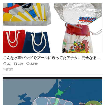
数
ス
ね
ト
数
数
こんな水着バッグでプールに通ってたアナタ、完全なる同
世代（笑） #70年代 #80年代 #昭和レトロ
22
129
2,569
返
リ
い
4時間前
信
ポ
い
数
ス
ね
ト
数
数