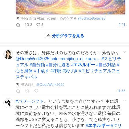
明石 瑶仙 Akasi Yosen｜心のケア🍀
@
8chico8oracle8
2
5
2:21
分析グラフを見る
その重さは、身体だけのものなのだろうか｜落合ゆり
@DeepWork2025
note.com/jibun_ni_kaeru…
#
スピリチ
ュアル
#
自分軸
#
自分に還る
#
エネルギー
#
自己対話
#
心と身体
#
手放す
#
呼吸
#
気づき
#
スピリチュアルフェ
スティバル
落合ゆり
@
DeepWork2025
11:56
#
パワーシフト
、という言葉をご存じですか？ 主に環
境にやさしい電力会社を選ぶことに使われます 地球環
境に負荷をかけない、未来の水を汚さない選択 毎日の
洗顔をUSSに変えることも、小さな、でも確実なパワ
ーシフトだと私たちは信じています
#
エネルギー
#
クリ