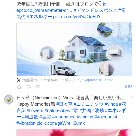
35年度に735億円予測。 続きはブログで👇
jo-
epco.co.jp/smart-meter-dr…
#
デマンドレスポンス
#
電
気代
#
エネルギー
pic.x.com/yo4SJOgFdY
情熱電力｜⚡️エネルギー市場メディア
@
jounetsu_denki
9:53
日々草（Nichinicisou）Vinca 花言葉「楽しい思い出」
Happy Memories🥰
#
日々草
#
ニチニチソウ
#
vinca
#
花
言葉
#
flowers
#
naturevibes
#
歌
#
共鳴
#
波動
#
エネルギ
ー
#
周波数
#
言霊
#
resonance
#
singing
#
voiceartist
#
vibration
pic.x.com/gaWreH2umx