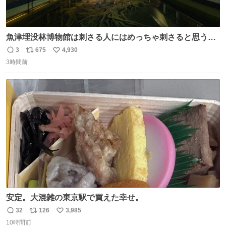
魚津埋没林博物館は刺さる人にはめっちゃ刺さると思う施
設 無人になった時の雰囲気が凄まじかった
3
675
4,930
返
リ
い
3時間前
信
ポ
い
数
ス
ね
ト
数
数
安定。大混雑の東京駅で買えた幸せ。
32
126
3,985
返
リ
い
10時間前
信
ポ
い