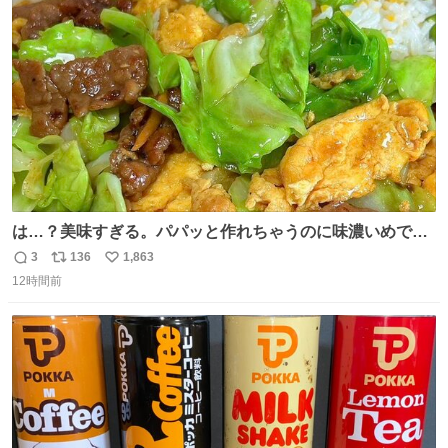
ト
数
数
は…？美味すぎる。パパッと作れちゃうのに味濃いめで満
足感エグいの天才だろ🥹
3
136
1,863
返
リ
い
12時間前
信
ポ
い
数
ス
ね
ト
数
数