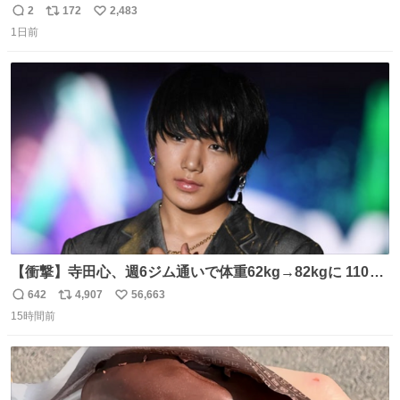
てかっこ悪いなぁ →せや
2
172
2,483
返
リ
い
1日前
信
ポ
い
数
ス
ね
ト
数
数
【衝撃】寺田心、週6ジム通いで体重62kg→82kgに 110kg
のベンチプレス持ち上げる姿披露
642
4,907
56,663
返
リ
い
news.livedoor.com/article/detail… 元々自重のみだった
15時間前
信
ポ
い
が、更に筋肉を大きくするためジム通いを開始。筋肉増量
数
ス
ね
のためおにぎり10個、ゼリー飲料3～4本、パスタと毎日4
ト
数
数
千kcalオーバーの食事を摂取し、増量したという。