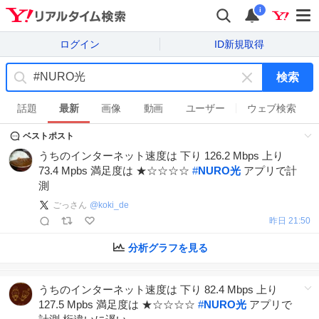
i
ログイン
ID新規取得
検索
キ
ー
話題
最新
画像
動画
ユーザー
ウェブ検索
ワ
ベストポスト
ー
ド
うちのインターネット速度は 下り 126.2 Mbps 上り
を
73.4 Mpbs 満足度は ★☆☆☆☆
#
NURO光
アプリで計
消
測
す
ごっさん
@
koki_de
昨日 21:50
分析グラフを見る
うちのインターネット速度は 下り 82.4 Mbps 上り
127.5 Mpbs 満足度は ★☆☆☆☆
#
NURO光
アプリで