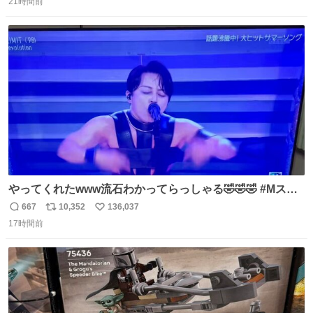
気を逃がし、熱くなった地面の温度を下げ、引火事故の防
21時間前
信
ポ
い
止の為必要な作業です」 👴「水不足の昨今にもったいない
数
ス
ね
ことをするな!!」 それでは歌います、聞いてください 「井
ト
数
数
戸水」
やってくれたwww流石わかってらっしゃる🤣🤣🤣 #Mステ
#西川貴教
667
10,352
136,037
返
リ
い
17時間前
信
ポ
い
数
ス
ね
ト
数
数