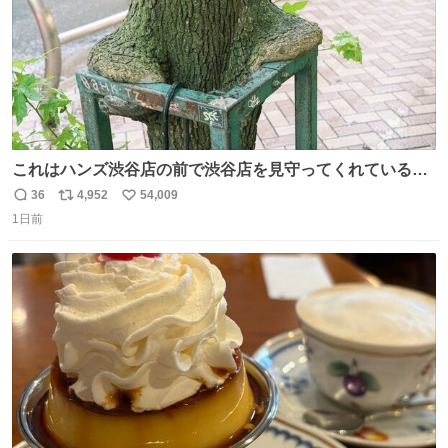
これはハンズ渋谷店の前で渋谷店を見守ってくれている
「くつろ木」。
36
4,952
54,009
返
リ
い
1日前
信
ポ
い
数
ス
ね
ト
数
数