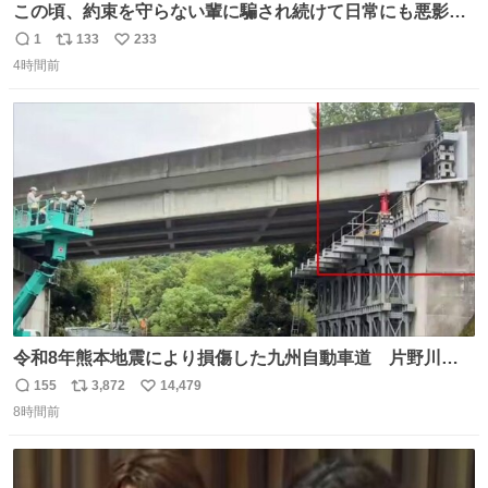
この頃、約束を守らない輩に騙され続けて日常にも悪影響
が出てきて仕事も出来ずでストレスマックス。 解決には断
1
133
233
返
リ
い
ち切るのみ。 そんな時に美しい光景は救いの刻です。 人様
4時間前
信
ポ
い
に迷惑をかける人間の神経には理解が出来ないし理解する
数
ス
ね
気もない。 実直に生きる！ 今日も嘘に負けずに頑張りま
ト
数
数
す。 #LUNE #約束
令和8年熊本地震により損傷した九州自動車道 片野川橋
（下り線）の復旧作業を行っています。 タイムラプス動画
155
3,872
14,479
返
リ
い
で、段差が生じた橋桁をジャッキアップしている様子をご
8時間前
信
ポ
い
紹介します。 引き続き、早期復旧に向けて着実に工事を進
数
ス
ね
めてまいります。 #NEXCO西日本 #熊本地震
ト
数
数