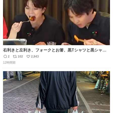
右利きと左利き、フォークとお箸、黒Tシャツと黒シャ
ツ、ありがとう、いい塩レです
2
102
2,943
返
リ
い
12時間前
信
ポ
い
数
ス
ね
ト
数
数