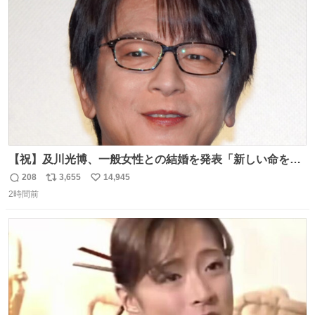
ト
数
数
【祝】及川光博、一般女性との結婚を発表「新しい命を授
かっております」 news.livedoor.com/lite/article_d…
208
3,655
14,945
返
リ
い
「私、及川光博はこの度、交際しておりました方と入籍い
2時間前
信
ポ
い
たしました。また、新しい命を授かっております」「今後
数
ス
ね
も変わらず俳優として、ミッチーとして、努力し精進して
ト
数
数
参ります」とつづった。