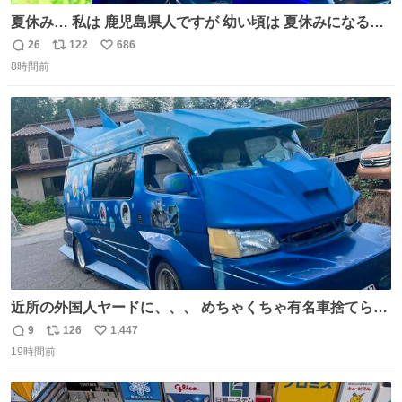
夏休み… 私は 鹿児島県人ですが 幼い頃は 夏休みになると
母の郷… 山梨へ遊びに行くのが楽しみでした 母の実家へ 1
26
122
686
返
リ
い
ヶ月近く泊まって … … 今の私は 医療従事者 お盆休み？ﾅﾆ
8時間前
信
ポ
い
ｿﾚｵｲｼｲﾉ?(笑 … … 子どもの頃 山梨で見た ひまわり畑の風
数
ス
ね
景 淡い記憶 そんな思い出の風景… ありますか？
ト
数
数
近所の外国人ヤードに、、、 めちゃくちゃ有名車捨てられ
てました😭 外装ぼろぼろだし、、 中も何にも残ってない
9
126
1,447
返
リ
い
し、、 可哀想に😢😢 今まで数十年お疲れ様でした、、 #バ
19時間前
信
ポ
い
ニング #当時 #廃車 #勿体無い
数
ス
ね
ト
数