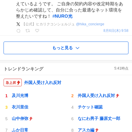
えているようです。 ご自身の契約内容や改定時期をあ
らかじめ確認して、自分に合った最適なネット環境を
整えたいですね！
#
NURO光
【公式】ヒカリクコンシェルジュ
@
hika_concierge
8月6日(木) 9:58
もっと見る
トレンドランキング
5:41
時点
外国人受け入れ反対
及川光博
外国人受け入れ反対
衣川里佳
チケット確認
山中伸弥
なにわ男子 藤原丈一郎
ふか日常
アスカ編