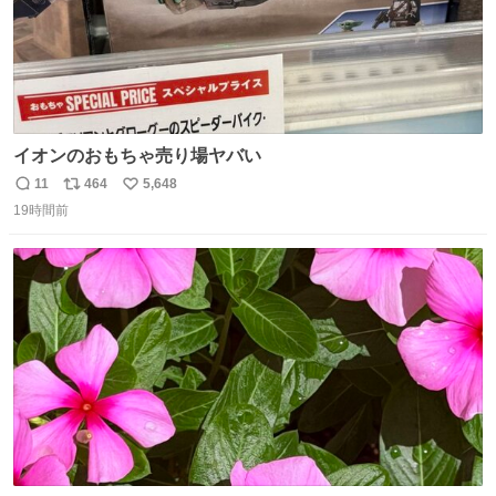
イオンのおもちゃ売り場ヤバい
11
464
5,648
返
リ
い
19時間前
信
ポ
い
数
ス
ね
ト
数
数