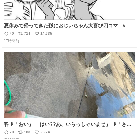
夏休みで帰ってきた孫におじいちゃん大喜び四コマ #四
コマ漫画 #Web漫画 #漫画が読めるハッシュタグ
40
714
14,735
返
リ
い
17時間前
信
ポ
い
数
ス
ね
ト
数
数
客👴「おい」 「はい??あ、いらっしゃいませ」 👴「さっ
きからずっと水出しっぱなしでもったいないだろ」 「静電
20
188
2,224
返
リ
い