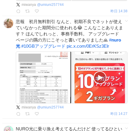
miwanya
@
umiuni257744
昨日 14:38
悲報 初月無料割引 なんと、初期不良でネットが使え
ていなかった期間分に使われる😂 こんなことありえま
す？ ほんでしれっと、事務手数料。 アップグレード
ページの隅の方にこそっと書いてありました🙏
#
nuro
光
#
10GBアップグレード
pic.x.com/0ErKSz3Elr
miwanya
@
umiuni257744
昨日 14:27
NURO光に乗り換え考えてるんだけど 使ってるひとい