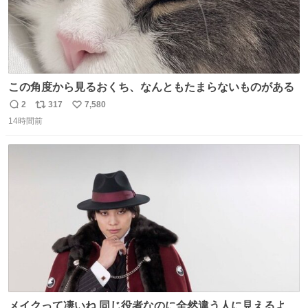
この角度から見るおくち、なんともたまらないものがある
2
317
7,580
返
リ
い
14時間前
信
ポ
い
数
ス
ね
ト
数
数
メイクって凄いね 同じ役者なのに全然違う人に見えるよ #