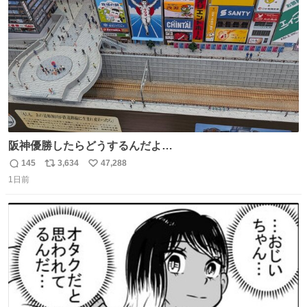
数
阪神優勝したらどうするんだよ…
145
3,634
47,288
返
リ
い
1日前
信
ポ
い
数
ス
ね
ト
数
数