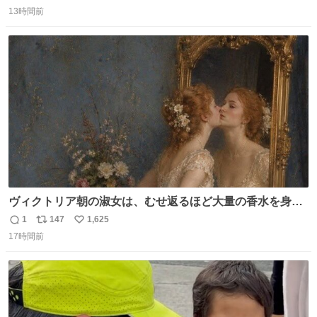
返
リ
い
13時間前
信
ポ
い
数
ス
ね
ト
数
数
ヴィクトリア朝の淑女は、むせ返るほど大量の香水を身に
つけるものではないとされていた。それでも香水は、髪や
1
147
1,625
返
リ
い
肌の手入れと同じくらい、ヴィクトリア朝の女性達の美容
17時間前
信
ポ
い
習慣に欠かせないものだった。 当時の香水は、現在私たち
数
ス
ね
が知る香水よりも単純な組成で、その大部分は薔薇、菫、
ト
数
数
ベルガモット、