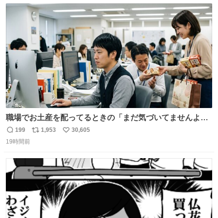
数
ス
ね
ト
数
数
職場でお土産を配ってるときの「まだ気づいてませんよ」
的な演技が毎回シンドい。
199
1,953
30,605
返
リ
い
19時間前
信
ポ
い
数
ス
ね
ト
数
数