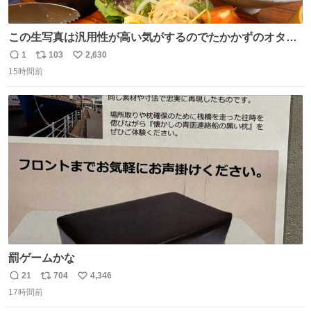
この生写真は汎用性が高い気がするのでたかかずのオタク
は絶対買った方が良いw
1
103
2,630
返
リ
い
15時間前
信
ポ
い
数
ス
ね
ト
数
数
罰ゲームかな
21
704
4,346
返
リ
い
17時間前
信
ポ
い