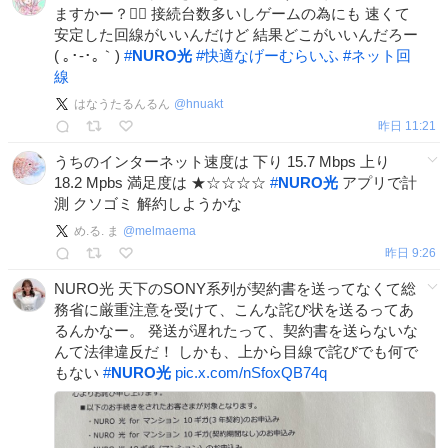
ますかー？🙋‍♀️ 接続台数多いしゲームの為にも 速くて
安定した回線がいいんだけど 結果どこがいいんだろー
( ｡･-･｡｀)
#
NURO光
#
快適なげーむらいふ
#
ネット回
線
はなうたるんるん
@
hnuakt
昨日 11:21
うちのインターネット速度は 下り 15.7 Mbps 上り
18.2 Mpbs 満足度は ★☆☆☆☆
#
NURO光
アプリで計
測 クソゴミ 解約しようかな
め.る. ま
@
melmaema
昨日 9:26
NURO光 天下のSONY系列が契約書を送ってなくて総
務省に厳重注意を受けて、こんな詫び状を送るってあ
るんかなー。 発送が遅れたって、契約書を送らないな
んて法律違反だ！ しかも、上から目線で詫びでも何で
もない
#
NURO光
pic.x.com/nSfoxQB74q