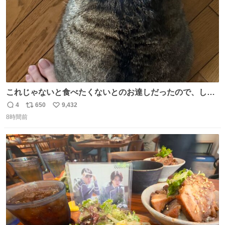
これじゃないと食べたくないとのお達しだったので、しっ
ぽ置き場係になっている
4
650
9,432
返
リ
い
8時間前
信
ポ
い
数
ス
ね
ト
数
数