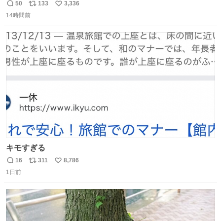
ちのためにヒカキンボックス1000個を寄付させていただき
50
133
3,336
返
リ
い
ました
14時間前
信
ポ
い
数
ス
ね
ト
数
数
キモすぎる
16
311
8,786
返
リ
い
1日前
信
ポ
い
数
ス
ね
ト
数
数