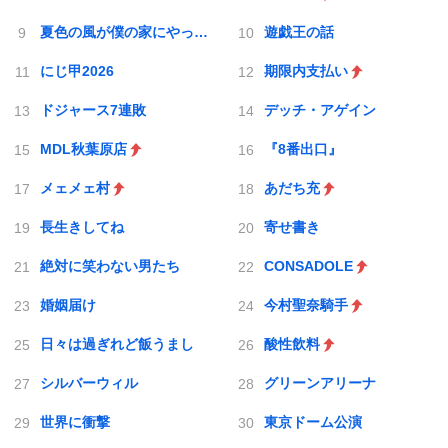
夏色の風が僕の家にやってきた
遊戯王の話
にじ甲2026
期限内支払い
ドジャース7連敗
デッチ・アゲイン
MDL秋葉原店
『8番出口』
メェメェ村
あだち充
長生きしてね
寄せ書き
絶対に笑わない男たち
CONSADOLE
婚姻届け
今村聖奈騎手
日々は過ぎれど飯うまし
酸性飲料
シルバーウィル
グリーンアリーナ
世界に衝撃
東京ドーム公演