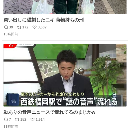
買い出しに遅刻したニキ 荷物持ちの刑
39
172
3,607
返
リ
い
15時間前
信
ポ
い
数
ス
ね
ト
数
数
動ありの音声ニュースで流れてるのまじかw
7
152
1,914
返
リ
い
11時間前
信
ポ
い