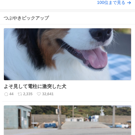
100位まで見る
つぶやきピックアップ
よそ見して電柱に激突した犬
44
2,335
32,641
返
リ
い
信
ポ
い
数
ス
ね
ト
数
数