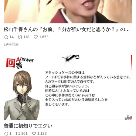
松山千春さんの『お前、自分が強い女だと思うか？』の一
言で… 中森明菜さんが思わず本音をこぼす瞬間😭
14
118
1,653
返
リ
い
19時間前
信
ポ
い
数
ス
ね
ト
数
数
普通に初知りでエグい
1
101
1,123