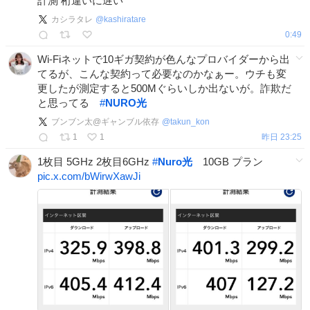
計測 桁違いに遅い
カシラタレ
@
kashiratare
0:49
Wi-Fiネットで10ギガ契約が色んなプロバイダーから出
てるが、こんな契約って必要なのかなぁー。ウチも変
更したが測定すると500Mぐらいしか出ないが。詐欺だ
と思ってる
#
NURO光
ブンブン太@ギャンブル依存
@
takun_kon
1
1
昨日 23:25
1枚目 5GHz 2枚目6GHz
#
Nuro光
10GB プラン
pic.x.com/bWirwXawJi