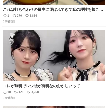
これは打ち合わせの最中に運ばれてきて私の理性を根こそ
ぎ奪い去ったプリンの写真です。
1
276
3,886
返
リ
い
13時間前
信
ポ
い
数
ス
ね
ト
数
数
コレが無料でレジ袋が有料なのおかしいって
10
121
3,268
返
リ
い
17時間前
信
ポ
い
数
ス
ね