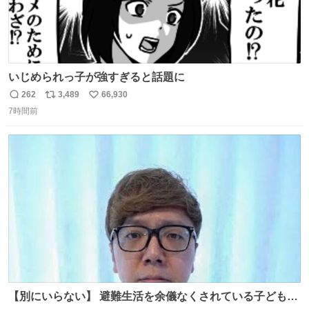
いじめられっ子が強すぎると話題に
262
3,489
66,930
返
リ
い
7時間前
信
ポ
い
数
ス
ね
ト
数
数
【別にいらない】 避難生活を余儀なくされている子どもた