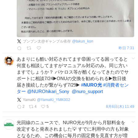
ブンブン太@ギャンブル依存
@
takun_kon
昨日 7:31
あまりにも酷い対応されてます😡困ってる困ってると
何度も相談してますがマニュアル対応のみ。同じ方い
ますでしょうか？ パケロス等が酷くなってきたのでサ
ポートに相談7/24▶️ONUの交換を勧められる▶️数日後
届き接続したが繋がらず7/29▶️
#
NURO光
#
消費者セン
ター
@NUROhikari_Sony
@nuro_support
YamaKi
@
YamaKi_YMK002
2
4
5
8月6日(木) 11:49
光回線のニュースで、NURO光が9月から月額料金を
改定すると発表されました💡 すでに利用中の方も対象
となるため、この機会に毎月の固定費を見直す方が増