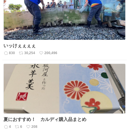
ト
数
数
いッけぇぇぇぇ
830
30,254
200,496
返
リ
い
信
ポ
い
数
ス
ね
ト
数
数
夏におすすめ！ カルディ購入品まとめ
4
6
208