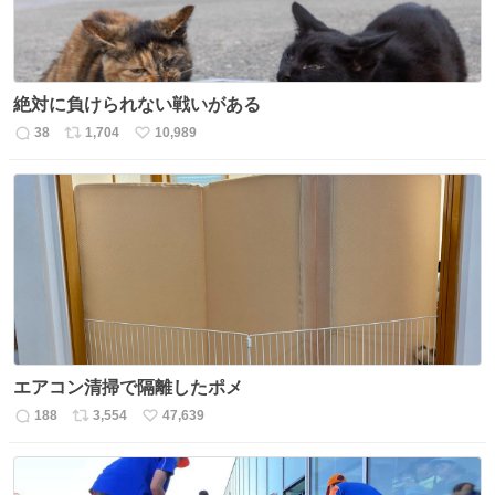
絶対に負けられない戦いがある
38
1,704
10,989
返
リ
い
信
ポ
い
数
ス
ね
ト
数
数
エアコン清掃で隔離したポメ
188
3,554
47,639
返
リ
い
信
ポ
い
数
ス
ね