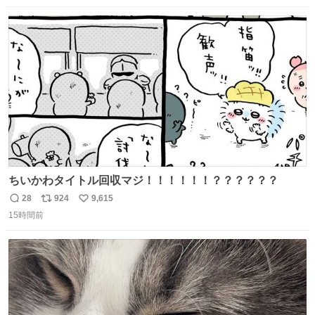
数
ス
ね
ト
数
数
ちいかわタイトル回収マジ！！！！！！？？？？？？
28
924
9,615
返
リ
い
15時間前
信
ポ
い
数
ス
ね
ト
数
数