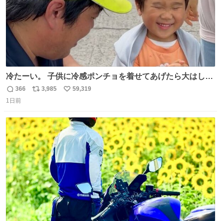
冷たーい。 子供に冷感ポンチョを着せてあげたら大はしゃ
ぎで喜んでくれました。 こんな素敵な代物を提供してくれ
366
3,985
59,319
返
リ
い
た山口県の恩師に感謝。
1日前
信
ポ
い
数
ス
ね
ト
数
数