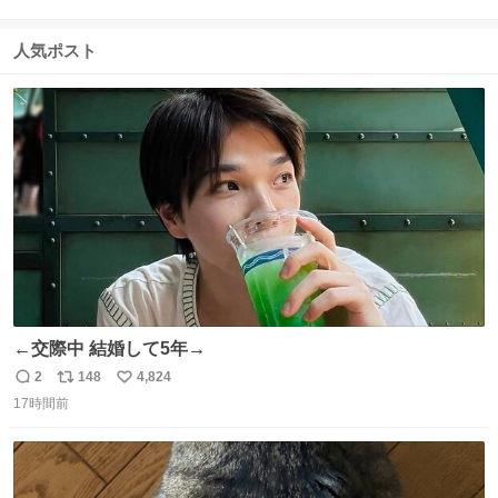
返
リ
い
信
ポ
い
数
ス
ね
人気ポスト
ト
数
数
←交際中 結婚して5年→
2
148
4,824
返
リ
い
17時間前
信
ポ
い
数
ス
ね
ト
数
数