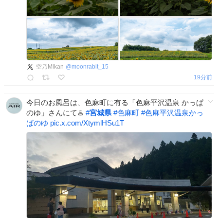
空乃Mikan
@
moonrabit_15
19分前
今日のお風呂は、色麻町に有る「色麻平沢温泉 かっぱ
のゆ」さんにて♨️
#
宮城県
#
色麻町
#
色麻平沢温泉かっ
ぱのゆ
pic.x.com/XtymlHSu1T