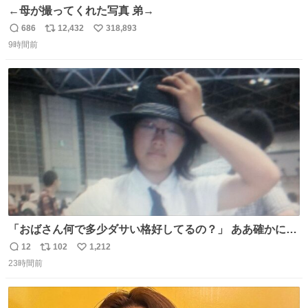
←母が撮ってくれた写真 弟→
686
12,432
318,893
返
リ
い
9時間前
信
ポ
い
数
ス
ね
ト
数
数
「おばさん何で多少ダサい格好してるの？」 ああ確かに多
少ダサいな。君達が大人になる時にはこんな格好しなくて
12
102
1,212
返
リ
い
済むと良いな
23時間前
信
ポ
い
数
ス
ね
ト
数