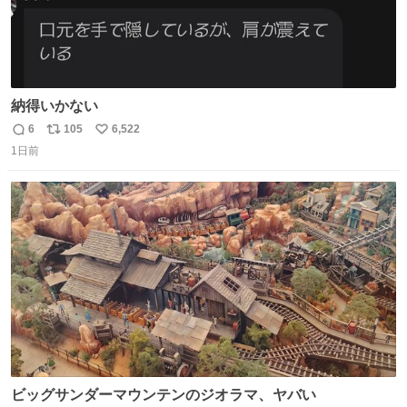
納得いかない
6
105
6,522
返
リ
い
1日前
信
ポ
い
数
ス
ね
ト
数
数
ビッグサンダーマウンテンのジオラマ、ヤバい