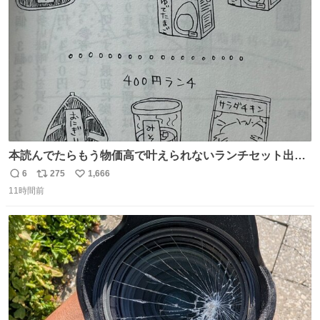
本読んでたらもう物価高で叶えられないランチセット出て
きた
6
275
1,666
返
リ
い
11時間前
信
ポ
い
数
ス
ね
ト
数
数