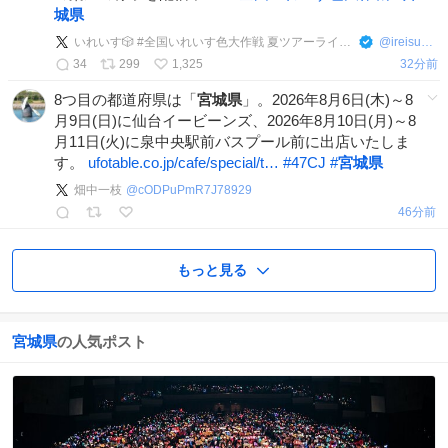
城県
いれいす🎲 #全国いれいす色大作戦 夏ツアーライブ開催中！
@
ireisu_info
34
299
1,325
32分前
8つ目の都道府県は「
宮城県
」。2026年8月6日(木)～8
月9日(日)に仙台イービーンズ、2026年8月10日(月)～8
月11日(火)に泉中央駅前バスプール前に出店いたしま
す。
ufotable.co.jp/cafe/special/t…
#
47CJ
#
宮城県
畑中一枝
@
cODPuPmR7J78929
46分前
もっと見る
宮城県
の人気ポスト