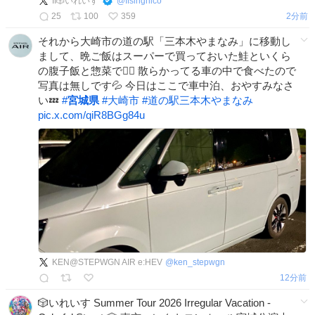
If🎲いれいす
@
Ifsingnico
25
100
359
2分前
それから大崎市の道の駅「三本木やまなみ」に移動し
まして、晩ご飯はスーパーで買っておいた鮭といくら
の腹子飯と惣菜で☝🏻 散らかってる車の中で食べたので
写真は無しです💦 今日はここで車中泊、おやすみなさ
い💤
#
宮城県
#
大崎市
#
道の駅三本木やまなみ
pic.x.com/qiR8BGg84u
KEN@STEPWGN AIR e:HEV
@
ken_stepwgn
12分前
🎲いれいす Summer Tour 2026 Irregular Vacation -