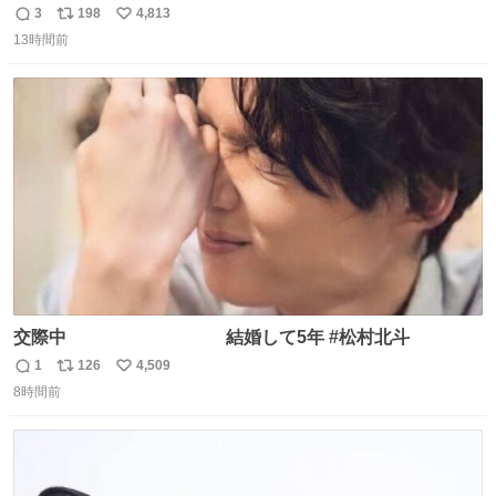
3
198
4,813
返
リ
い
13時間前
信
ポ
い
数
ス
ね
ト
数
数
交際中 結婚して5年 #松村北斗
1
126
4,509
返
リ
い
8時間前
信
ポ
い
数
ス
ね
ト
数
数