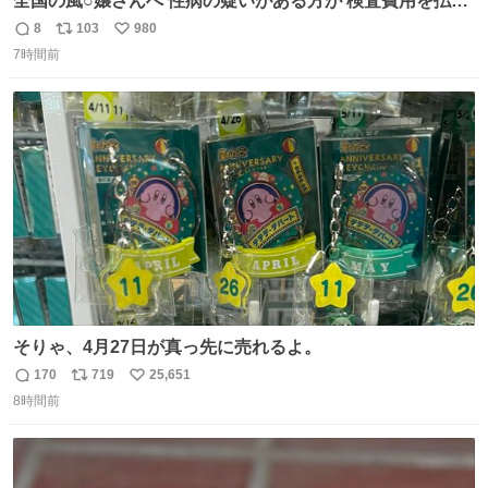
全国の風○嬢さんへ 性病の疑いがある方が 検査費用を払い
たくないからと 検査に行かず、遊び続けているので 気をつ
8
103
980
返
リ
い
けてください🙇‍♀️ オキニトークの名前を ここに置いておき
7時間前
信
ポ
い
ますね。
数
ス
ね
ト
数
数
そりゃ、4月27日が真っ先に売れるよ。
170
719
25,651
返
リ
い
8時間前
信
ポ
い
数
ス
ね
ト
数
数