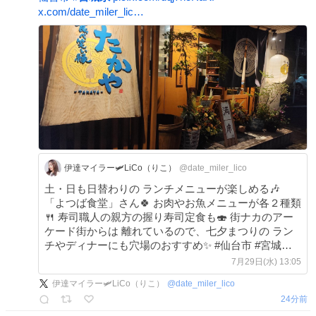
x.com/date_miler_lic…
伊達マイラー🛩LiCo（りこ）
@date_miler_lico
土・日も日替わりの ランチメニューが楽しめる🎶
「よつば食堂」さん🍀 お肉やお魚メニューが各２種類
🍴 寿司職人の親方の握り寿司定食も🍣 街ナカのアー
ケード街からは 離れているので、七夕まつりの ラン
チやディナーにも穴場のおすすめ✨ #仙台市 #宮城県 #
ランチ date-miler-lico.com/%e4%bb%99%e5%8…
7月29日(水) 13:05
伊達マイラー🛩LiCo（りこ）
@
date_miler_lico
25分前