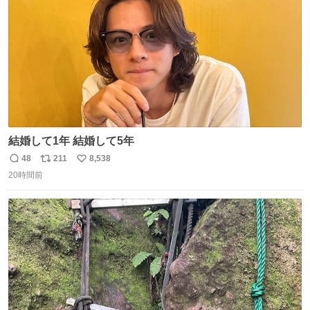
数
結婚して1年 結婚して5年
48
211
8,538
返
リ
い
20時間前
信
ポ
い
数
ス
ね
ト
数
数