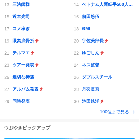
三法師様
ベトナム人運転手500人採用
近本光司
前田悠伍
コメ稼ぎ
ØMI
眼窩底骨折
宇佐美部長
テルマエ
ゆごしん
ツアー発表
ネス監督
適切な待遇
ダブルスチール
アルバム発表
丹羽長秀
同時発表
池田鉄洋
100位まで見る
つぶやきピックアップ