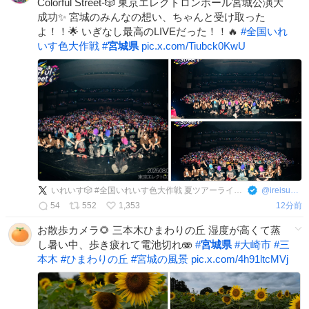
Colorful Street-🎲 東京エレクトロンホール宮城公演大
成功✨ 宮城のみんなの想い、ちゃんと受け取った
よ！！🌟 いぎなし最高のLIVEだった！！🔥
#
全国いれ
いす色大作戦
#
宮城県
pic.x.com/Tiubck0KwU
いれいす🎲 #全国いれいす色大作戦 夏ツアーライブ開催中！
@
ireisu_info
54
552
1,353
13分前
お散歩カメラ🌻 三本木ひまわりの丘 湿度が高くて蒸
し暑い中、歩き疲れて電池切れ🫨
#
宮城県
#
大崎市
#
三
本木
#
ひまわりの丘
#
宮城の風景
pic.x.com/4h91ltcMVj