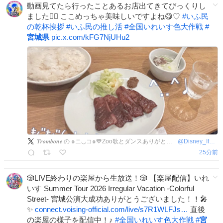
動画見てたら行ったことあるお店出てきてびっくりし
ました🤦‍♀️ ここめっちゃ美味しいですよね😋♡
#
いふ民
の乾杯挨拶
#
いふ民の推し活
#
全国いれいす色大作戦
#
宮城県
pic.x.com/kFG7NjUHu2
𝑻𝒓𝒐𝒎𝒃𝒐𝒏𝒆 の ๑ニ◡コ๑💙Zoo歌とダンスありがとう♩
@
Disney_Ifmin
26分前
🎲LIVE終わりの楽屋から生放送！🎲 【楽屋配信】いれ
いす Summer Tour 2026 Irregular Vacation -Colorful
Street- 宮城公演大成功ありがとうございました！！🎤
✨️
connect.voising-official.com/live/s7R1WLFJs…
直後
の楽屋の様子を配信中！♪
#
全国いれいす色大作戦
#
宮