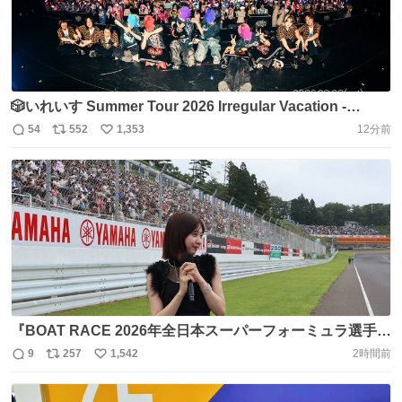
🎲いれいす Summer Tour 2026 Irregular Vacation -
Colorful Street-🎲 東京エレクトロンホール宮城公演大成功
54
552
1,353
12分前
返
リ
い
✨ 宮城のみんなの想い、ちゃんと受け取ったよ！！🌟 いぎ
信
ポ
い
なし最高のLIVEだった！！🔥 #全国いれいす色大作戦 #宮
数
ス
ね
城県 https://t.co/Tiubck0KwU
ト
数
数
『BOAT RACE 2026年全日本スーパーフォーミュラ選手権
第8戦 東北大会』にて #富田鈴花 が国歌独唱を務めさせて
9
257
1,542
2時間前
返
リ
い
いただきました。 スポーツランドSUGOにお越しいただい
信
ポ
い
た皆様、そしてABEMA中継をご覧いただいた皆様、あり
数
ス
ね