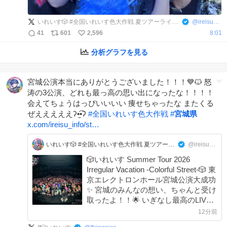
いれいす🎲 #全国いれいす色大作戦 夏ツアーライブ開催中！
@
ireisu_info
41
601
2,596
8:01
分析グラフを見る
宮城公演本当にありがとうございました！！！💙🐱 怒
涛の3公演、どれも最っ高の思い出になったな！！！！
会えてちょうはっぴいいいい 痩せちゃったな またくる
ぜえええええʔ•̫͡•ʔ
#
全国いれいす色大作戦
#
宮城県
x.com/ireisu_info/st…
いれいす🎲 #全国いれいす色大作戦 夏ツアーライブ開催中！
@ireisu_info
🎲いれいす Summer Tour 2026
Irregular Vacation -Colorful Street-🎲 東
京エレクトロンホール宮城公演大成功
✨ 宮城のみんなの想い、ちゃんと受け
取ったよ！！🌟 いぎなし最高のLIVE
だった！！🔥 #全国いれいす色大作戦
13分前
#宮城県