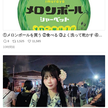
①メロンボールを買う ②食べる ③よく洗って乾かす ④か
わいい
8
1,525
11,585
返
リ
い
10時間前
信
ポ
い
数
ス
ね
ト
数
数