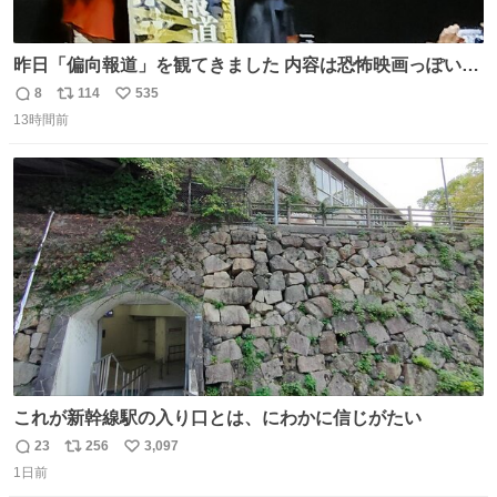
昨日「偏向報道」を観てきました 内容は恐怖映画っぽいの
かと思ってましたが きちんとエンタメ映画でした。 伏線回
8
114
535
返
リ
い
収もあり、小さい笑いもあり、爽快感もある満足 びっくり
13時間前
信
ポ
い
したのが客層高年齢層だった、この映画ってテレビとか新
数
ス
ね
聞で取り上げてないのにこれだけネットを駆使してる方多
ト
数
数
い 変わるぞ日本
これが新幹線駅の入り口とは、にわかに信じがたい
23
256
3,097
返
リ
い
1日前
信
ポ
い