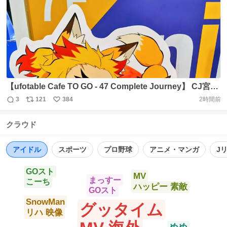
がとうございました！ #SFormula #スーパーフォーミュラ
ト
数
数
#ABEMA https://t.co/bdzpNcdRpJ
【ufotable Cafe TO GO - 47 Complete Journey】 CJ宮城
4日目が終了致しました。 本日もご来店ありがとうござい
3
121
384
2時間前
返
リ
い
ました。 10日(月)～11日(火) 泉中央駅前バスプール前
信
ポ
い
10:00〜18:00 明日から開催地と時間が変わるのでご注意く
クラウド
数
ス
ね
ださい。 #鬼滅の刃 #47CJ https://t.co/0CO6XIDtYN
ト
数
数
アイドル
スポーツ
プロ野球
アニメ・マンガ
J
GOスト
MV
まっすー
こーち
ハッピー 素敵
GOスト
SnowMan
グッタイム
リハ 映像