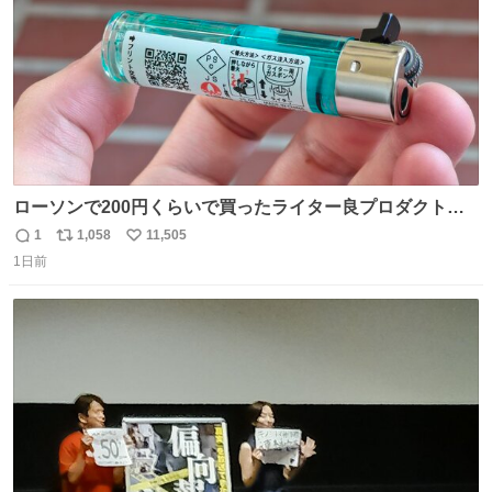
ローソンで200円くらいで買ったライター良プロダクトだ
これ 質感めっちゃ良い ガス充填とフリント交換もできてマ
1
1,058
11,505
返
リ
い
ジでこういうのでいいんだよ案件
1日前
信
ポ
い
数
ス
ね
ト
数
数