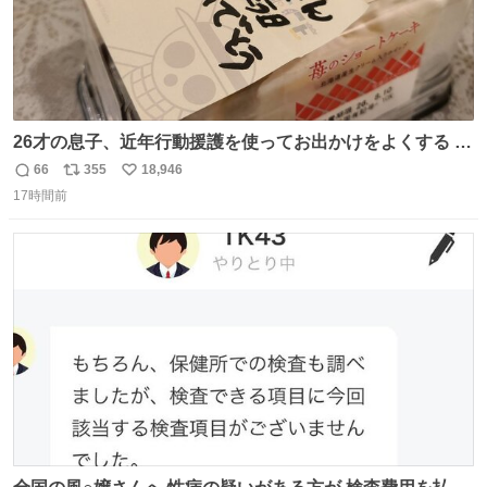
26才の息子、近年行動援護を使ってお出かけをよくする 親
との外出はもう嫌らしい。 中身は小学生位なのに小癪な😅
66
355
18,946
返
リ
い
昨日は夜のショッピングモールに行った 先に寝といてよ❗
17時間前
信
ポ
い
と何度も何度も言い残して。 起きたら冷蔵庫に… ああ、こ
数
ス
ね
れ買いに行ってくれたんだ…😭
ト
数
数