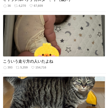
36
4,270
67,609
返
リ
い
信
ポ
い
数
ス
ね
ト
数
数
こういう走り方の人いたよね
393
5,359
154,716
返
リ
い
信
ポ
い
数
ス
ね
ト
数
数