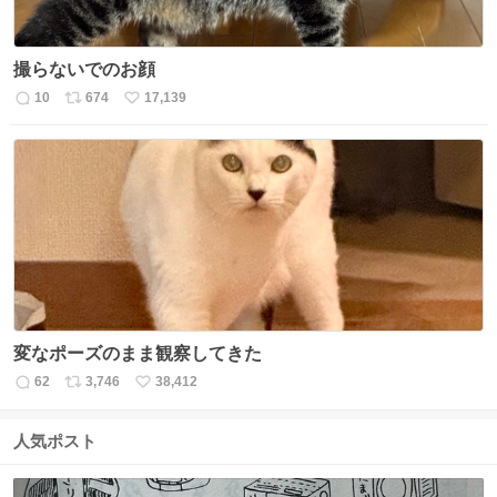
撮らないでのお顔
10
674
17,139
返
リ
い
信
ポ
い
数
ス
ね
ト
数
数
変なポーズのまま観察してきた
62
3,746
38,412
返
リ
い
信
ポ
い
数
ス
ね
人気ポスト
ト
数
数