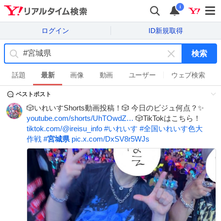
i
ログイン
ID新規取得
検索
キ
ー
話題
最新
画像
動画
ユーザー
ウェブ検索
ワ
ベストポスト
ー
ド
🎲いれいすShorts動画投稿！🎲 今日のビジュ何点？✨️
を
youtube.com/shorts/UhTOwdZ…
🎲TikTokはこちら！
消
tiktok.com/@ireisu_info
#
いれいす
#
全国いれいす色大
す
作戦
#
宮城県
pic.x.com/DxSV8r5WJs