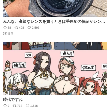
みんな、高級なレンズを買うときは手厚めの保証かレンズ
保護フィルターをちゃんと付けておくんだぞ、お兄さんと
58
408
2,503
返
リ
い
の約束だぞ…😭 涙で画面が見えない…
5時間前
信
ポ
い
数
ス
ね
ト
数
数
時代ですね
9
738
1,716
返
リ
い