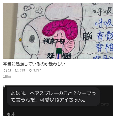
数
ス
ね
ト
数
数
本当に勉強しているのか疑わしい
11
639
9,774
返
リ
い
1日前
信
ポ
い
数
ス
ね
ト
数
数