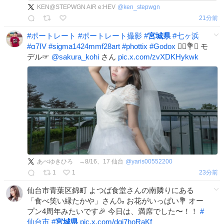
KEN@STEPWGN AIR e:HEV
@
ken_stepwgn
21分前
#
ポートレート
#
ポートレート撮影
#
宮城県
#
七ヶ浜
#
α7IV
#
sigma1424mmf28art
#
phottix
#
Godox
👰‍♀️💐✨ モ
デル☞
@sakura_kohi
さん
pic.x.com/zvXDKHykwk
あべゆきひろ →8/16、17 仙台
@
yaris00552200
1
1
24分前
仙台市青葉区錦町 よつば食堂さんの南隣りにある
「食べ笑い縁たかや」さん🍶 お花がいっぱい💐 オー
プン4周年みたいです🎉 今日は、満席でした〜！！
#
仙台市
#
宮城県
pic.x.com/dqj7hoRaKf