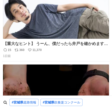
【重大なヒント】 うーん、僕だったら井戸を確かめますけ
どね
15
360
11,370
返
リ
い
1日前
信
ポ
い
数
ス
ね
ト
数
数
#宮城県
道路情報
#宮城県
吹奏楽コンクール