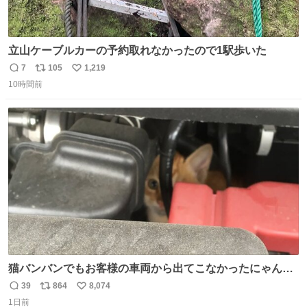
立山ケーブルカーの予約取れなかったので1駅歩いた
7
105
1,219
返
リ
い
10時間前
信
ポ
い
数
ス
ね
ト
数
数
猫バンバンでもお客様の車両から出てこなかったにゃんこ
🐈 救出しようとした工場長が腕を引っ掻かれ、ぱんぱんに
39
864
8,074
返
リ
い
膨れ上がり、傷だらけ血だらけになりながらも何とか救出
1日前
信
ポ
い