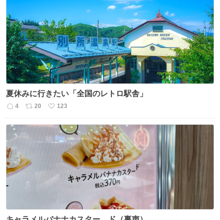
夏休みに行きたい「全国のレトロ駅舎」
4
20
123
返
リ
い
信
ポ
い
数
ス
ね
ト
数
数
キャラメルバナナカスター、ド（裏声）