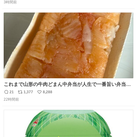
3時間前
信
ポ
い
数
ス
ね
ト
数
数
これまで山形の牛肉どまん中弁当が人生で一番旨い弁当だ
ったのだが、それを遥かに超える弁当発見。 個人的に駅弁
21
1,377
8,288
返
リ
い
＆空弁ランキングぶっち切りで首位を独走しているお弁当
22時間前
信
ポ
い
です🥹 福岡空港＆博多駅で購入可🍱 博多駅界隈にステイさ
数
ス
ね
れてるクルーの方は駅での購入が断然オススメです👍 #え
ト
数
数
んがわ明太寿司