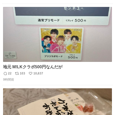
したこの子はその後、工場長の家の子になりました😌💕
数
ス
ね
ト
数
数
地元 M!LKクラボ500円なんだが
22
103
10,637
返
リ
い
9時間前
信
ポ
い
数
ス
ね
ト
数
数