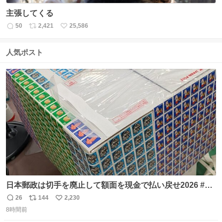
主張してくる
50
2,421
25,586
返
リ
い
信
ポ
い
数
ス
ね
人気ポスト
ト
数
数
日本郵政は切手を廃止して額面を現金で払い戻せ2026 #日
本郵政 @JapanPostHD_PR
26
144
2,230
返
リ
い
8時間前
信
ポ
い