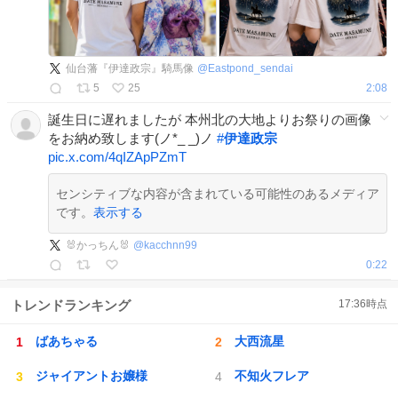
仙台藩『伊達政宗』騎馬像
@
Eastpond_sendai
5
25
2:08
誕生日に遅れましたが 本州北の大地よりお祭りの画像
をお納め致します(ノ*_ _)ノ
#
伊達政宗
pic.x.com/4qIZApPZmT
センシティブな内容が含まれている可能性のあるメディア
です。
表示する
🐰かっちん🐰
@
kacchnn99
0:22
トレンドランキング
17:36
時点
ばあちゃる
大西流星
ジャイアントお嬢様
不知火フレア