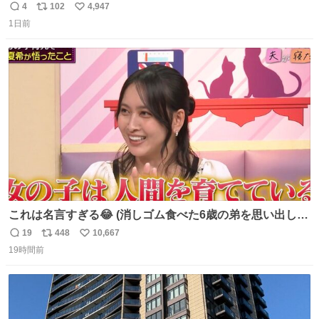
美味しい美味しい言ってくれて嬉しい
4
102
4,947
返
リ
い
1日前
信
ポ
い
数
ス
ね
ト
数
数
これは名言すぎる😂 (消しゴム食べた6歳の弟を思い出しな
がら)
19
448
10,667
返
リ
い
19時間前
信
ポ
い
数
ス
ね
ト
数
数