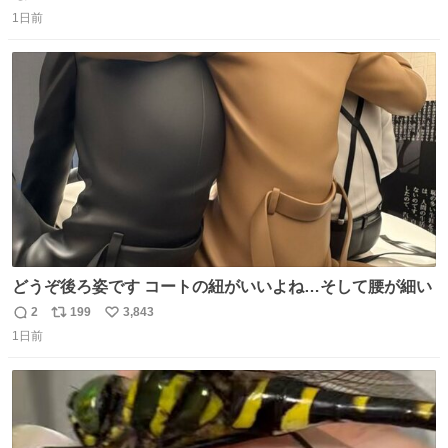
返
リ
い
1日前
信
ポ
い
数
ス
ね
ト
数
数
どうぞ後ろ姿です コートの紐がいいよね…そして腰が細い
2
199
3,843
返
リ
い
1日前
信
ポ
い
数
ス
ね
ト
数
数