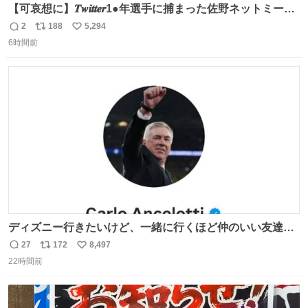
【可哀想に】𝑻𝒘𝒊𝒕𝒕𝒆𝒓1●年選手に捕まった佐野ネットミーム
勇斗さんのコラボプリ
2
188
5,294
返
リ
い
6時間前
信
ポ
い
数
ス
ね
ト
数
数
ディズニー行きたいけど、一緒に行くほど仲のいい友達が
居ない… ほんでこれ
27
172
8,497
返
リ
い
22時間前
信
ポ
い
数
ス
ね
ト
数