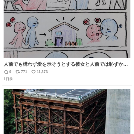
数
人前でも構わず愛を示そうとする彼女と人前では恥ずかし
いけど彼女を死ぬほど愛している彼氏 同士いませんか✋️
9
771
11,373
返
リ
い
1日前
信
ポ
い
数
ス
ね
ト
数
数