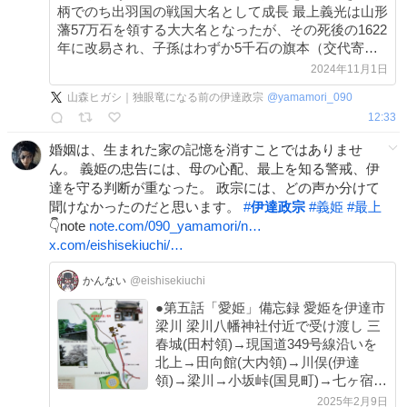
柄でのち出羽国の戦国大名として成長 最上義光は山形
藩57万石を領する大大名となったが、その死後の1622
年に改易され、子孫はわずか5千石の旗本（交代寄
合）に没落した。
2024年11月1日
ja.m.wikipedia.org/wiki/%E6%9C%80…
山森ヒガシ｜独眼竜になる前の伊達政宗
@
yamamori_090
12:33
婚姻は、生まれた家の記憶を消すことではありませ
ん。 義姫の忠告には、母の心配、最上を知る警戒、伊
達を守る判断が重なった。 政宗には、どの声か分けて
聞けなかったのだと思います。
#
伊達政宗
#
義姫
#
最上
👇note
note.com/090_yamamori/n…
x.com/eishisekiuchi/…
かんない
@eishisekiuchi
●第五話「愛姫」備忘録 愛姫を伊達市
梁川 梁川八幡神社付近で受け渡し 三
春城(田村領)→現国道349号線沿いを
北上→田向館(大内領)→川俣(伊達
領)→梁川→小坂峠(国見町)→七ヶ宿
(宮城県)→二井宿峠→出羽国(山形県)
2025年2月9日