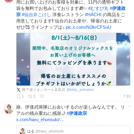
用にお買い上げのお客様を対象に、11円の透明ギフト
袋を無料でお包みしております🎁✨
#
むすび丸
#
伊達政
宗
#
仙台弁こけし
洋食レストラン
#
HACHI
の商品をご
用意しております❗️ 仙台のお土産や、帰省のお土産に
ぜひ🥰 ラインナップは↓
pic.x.com/Ni3krCFSuU
靴下屋イオンモール名取店
@
ktsty_amnatori
1
1
7:33
娘、伊達武将隊にお会いするのが楽しみなんです。 リ
アルの積み重ねに感謝🌙
#
伊達政宗
x.com/haru_ehonsuki/…
はる
@haru_ehonsuki