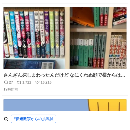
数
ス
ね
ト
数
数
さんざん探しまわったんだけど なにくわぬ顔で横からはえ
てた
27
1,722
16,216
返
リ
い
19時間前
信
ポ
い
数
ス
ね
ト
数
数
#伊達政宗
からの挑戦状