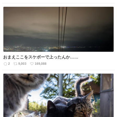
信
ポ
い
数
ス
ね
ト
数
数
おまえここをスケボーで上ったんか……
2
9,003
169,088
返
リ
い
信
ポ
い
数
ス
ね
ト
数
数