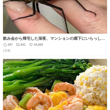
飲み会から帰宅した深夜、マンションの廊下にいらっしゃ
ったオニヤンマ様 まさかこんな都会でお会いできるなんて
297
841
19,509
返
リ
い
思っておらず大興奮しております かっこよすぎる 指を差し
1日前
信
ポ
い
伸べると乗ってきてくれたのでひとまず一緒に帰宅しまし
数
ス
ね
たが、飛ばないということは弱っていらっしゃるのでしょ
ト
数
数
うか…素敵すぎる