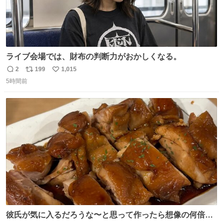
ライブ会場では、財布の判断力がおかしくなる。
2
199
1,015
返
リ
い
5時間前
信
ポ
い
数
ス
ね
ト
数
数
彼氏が気に入るだろうな〜と思って作ったら想像の何倍も