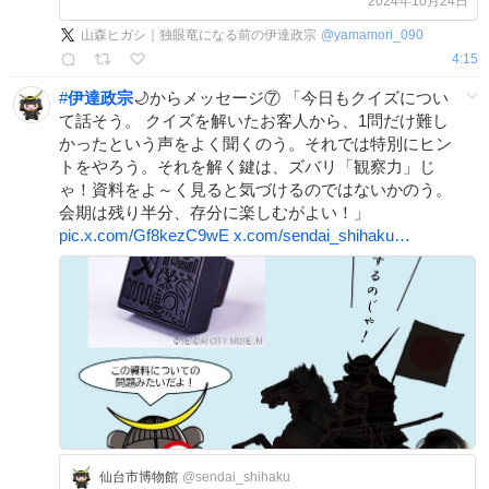
2024年10月24日
山森ヒガシ｜独眼竜になる前の伊達政宗
@
yamamori_090
4:15
#
伊達政宗
🌙からメッセージ⑦ 「今日もクイズについ
て話そう。 クイズを解いたお客人から、1問だけ難し
かったという声をよく聞くのう。それでは特別にヒン
トをやろう。それを解く鍵は、ズバリ「観察力」じ
ゃ！資料をよ～く見ると気づけるのではないかのう。
会期は残り半分、存分に楽しむがよい！」
pic.x.com/Gf8kezC9wE
x.com/sendai_shihaku…
仙台市博物館
@sendai_shihaku