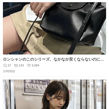
数
ス
ね
ト
数
数
ロンシャンのこのシリーズ、なかなか安くならないのにセ
ール価格になってる🖤✨レザーなのが反則級にかわいい。
17
133
3,304
返
リ
い
持ってるだけでコーデが格上げされる。
20時間前
信
ポ
い
数
ス
ね
ト
数
数