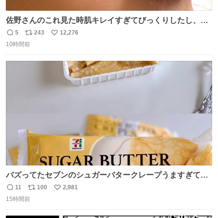
佐野さんのこれ見た時肌キレイすぎてびっくりしたし、や
はりアイドルって体型･肌管理すごすぎる
5
243
12,276
返
リ
い
10時間前
信
ポ
い
数
ス
ね
ト
数
数
バズってたセブンのシュガーバタークレープうますぎて
7NOWで買い溜め🛒💭
11
100
2,981
返
リ
い
15時間前
信
ポ
い
数
ス
ね