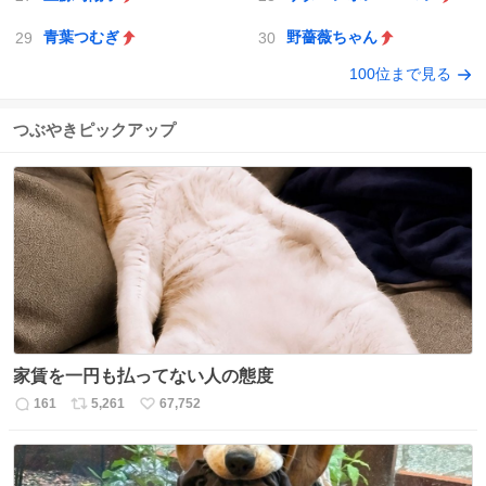
青葉つむぎ
野薔薇ちゃん
100位まで見る
つぶやきピックアップ
家賃を一円も払ってない人の態度
161
5,261
67,752
返
リ
い
信
ポ
い
数
ス
ね
ト
数