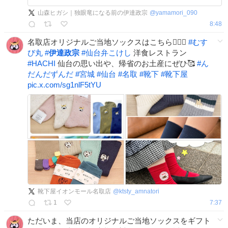
へ→米沢城
山森ヒガシ｜独眼竜になる前の伊達政宗
@
yamamori_090
matipura.com/gout/history/8… miharu-
8:48
megohime.com/read/read03.php
名取店オリジナルご当地ソックスはこちら💁🏻‍♀️
#
むす
び丸
#
伊達政宗
#
仙台弁こけし
洋食レストラン
#
HACHI
仙台の思い出や、帰省のお土産にぜひ🥰
#
ん
だんだずんだ
#
宮城
#
仙台
#
名取
#
靴下
#
靴下屋
pic.x.com/sg1nlF5tYU
靴下屋イオンモール名取店
@
ktsty_amnatori
1
7:37
ただいま、当店のオリジナルご当地ソックスをギフト