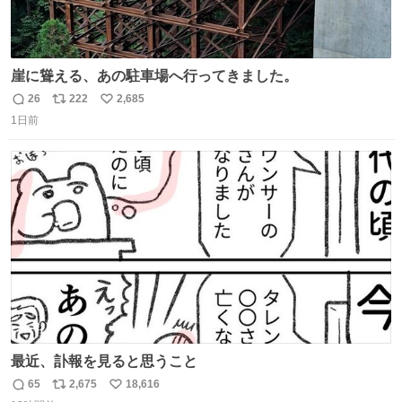
崖に聳える、あの駐車場へ行ってきました。
26
222
2,685
返
リ
い
1日前
信
ポ
い
数
ス
ね
ト
数
数
最近、訃報を見ると思うこと
65
2,675
18,616
返
リ
い