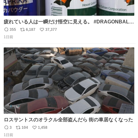
疲れている人は一瞬だけ悟空に見える。 #DRAGONBALL
#ドラゴンボール
355
6,187
37,377
返
リ
い
1日前
信
ポ
い
数
ス
ね
ト
数
数
ロスサントスのオラクル全部盗んだら 街の車居なくなった
3
104
1,458
返
リ
い
1日前
信
ポ
い