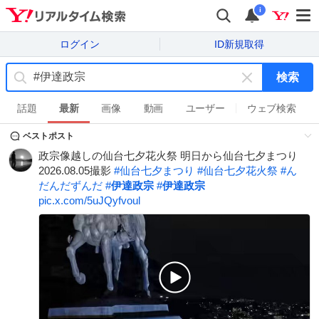
i
ログイン
ID新規取得
検索
キ
ー
話題
最新
画像
動画
ユーザー
ウェブ検索
ワ
ベストポスト
ー
ド
政宗像越しの仙台七夕花火祭 明日から仙台七夕まつり
を
2026.08.05撮影
#
仙台七夕まつり
#
仙台七夕花火祭
#
ん
消
だんだずんだ
#
伊達政宗
#
伊達政宗
す
pic.x.com/5uJQyfvoul