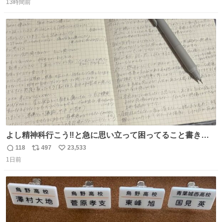
13時間前
信
ポ
い
数
ス
ね
ト
数
数
よし精神科行こう‼️と急に思い立って困ってること書き出
してたらペン止まらなくなってすごい勢いで埋まってワロ
118
497
23,533
返
リ
い
タ
1日前
信
ポ
い
数
ス
ね
ト
数
数