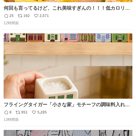
何回も言ってるけど、これ美味すぎんの！！！低カロリー
で満足感エグいから一生食べてる😭
25
192
2,571
返
リ
い
12時間前
信
ポ
い
数
ス
ね
ト
数
数
フライングタイガー「小さな家」モチーフの調味料入れ、
並べれば“デンマークの街並み”に ピンク・グリーン・テラ
8
951
5,285
返
リ
い
コッタの全9種 - fashion-press.net/news/149552
13時間前
信
ポ
い
数
ス
ね
ト
数