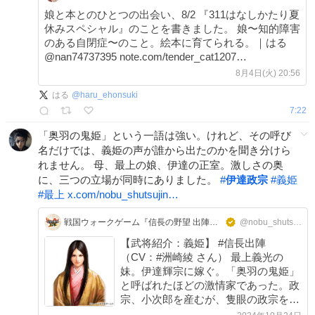
娘と本とのひとつの出会い、8/2 『311はなしかたり夏
休みスペシャル』のことを書きました。 娘〜知的障害
のある自閉症〜のこと。絵本に育てられる。｜はる
@nan74737395 note.com/tender_cat1207…
8月4日(火) 20:56
はる
@
haru_ehonsuki
7:22
「奥羽の鬼姫」という一語は強い。けれど、その呼び
名だけでは、義姫の声が誰から出たのかを聞き分けら
れません。 母、最上の娘、伊達の正室。激しさの奥
に、三つの立場が同時にありました。
#
伊達政宗
#
義姫
#
最上
x.com/nobu_shutsujin…
戦国ウォークゲーム『信長の野望 出陣』公式
@nobu_shutsujin
【武将紹介：義姫】 #信長出陣
（CV：#洲崎綾 さん） 最上義光の
妹。伊達輝宗に嫁ぐ。「奥羽の鬼姫」
と呼ばれたほどの激情家であった。政
宗、小次郎を産むが、隻眼の政宗を忌
み嫌い、毒殺を試みたこともある。