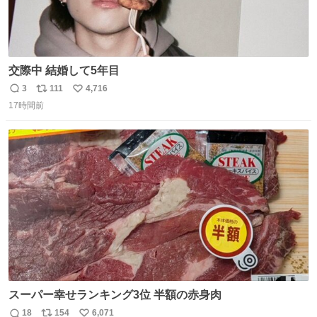
交際中 結婚して5年目
3
111
4,716
返
リ
い
17時間前
信
ポ
い
数
ス
ね
ト
数
数
スーパー幸せランキング3位 半額の赤身肉
18
154
6,071