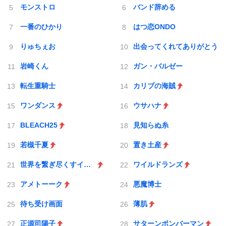
モンストロ
バンド辞める
一番のひかり
はつ恋ONDO
りゅちぇお
出会ってくれてありがとう
岩崎くん
ガン・バルゼー
転生重騎士
カリブの海賊
ワンダンス
ウサハナ
BLEACH25
見知らぬ糸
若槻千夏
置き土産
世界を繋ぎ尽くすインターネット巫女
ワイルドランズ
アメトーーク
悪魔博士
待ち受け画面
薄肌
正源司陽子
サターンボンバーマン