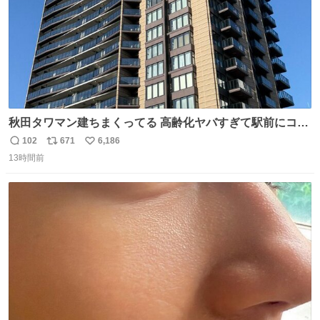
秋田タワマン建ちまくってる 高齢化ヤバすぎて駅前にコン
パクトシティつくって高齢者を住ませる考えらしい 病院も
102
671
6,186
返
リ
い
全部駅前にある
13時間前
信
ポ
い
数
ス
ね
ト
数
数