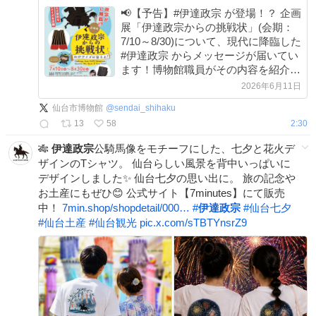
📢【予告】#伊達政宗 が登場！？ 企画
展「伊達政宗からの挑戦状」(会期：
7/10～8/30)について、現代に降臨した
#伊達政宗 からメッセージが届いてい
ます！博物館職員がその内容を紹介し
ていきますので、お楽しみに！ ※言
2026年6月11日
葉遣いは現代向けに変換してお伝えし
仙台市博物館
@
sendai_shihaku
ます。
13
58
2:30
🎋
伊達政宗
公騎馬像をモチーフにした、七夕と花火デ
ザインのTシャツ。 仙台らしい風景を背中いっぱいに
デザインしました✨ 仙台七夕の思い出に。 旅の記念や
お土産にもぜひ😊 公式サイト【7minutes】にて販売
中！
7min.shop/shopdetail/000…
#
伊達政宗
#
仙台七夕
#
仙台土産
#
仙台観光
pic.x.com/sTBTYnsrZ9