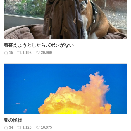
数
着替えようとしたらズボンがない
15
1,198
20,969
返
リ
い
信
ポ
い
数
ス
ね
ト
数
数
夏の怪物
34
1,120
16,675
返
リ
い