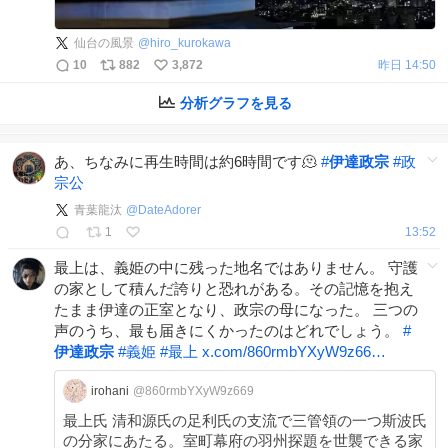
仙台の風景
@
hiro_kurokawa
10
882
3,872
昨日 14:50
分析グラフを見る
あ、ちなみに再生時間は約6時間です🫠
#
伊達政宗
#
政
宗公
青葉龍汰
@
DateAdorer
1
13:52
最上は、義姫の中に残った地名ではありません。 守護
の家として積んだ誇りと恐れがある。その記憶を抱え
たまま伊達の正室となり、政宗の母になった。 三つの
声のうち、最も届きにくかったのはどれでしょう。
#
伊達政宗
#
義姫
#
最上
x.com/860rmbYXyW9z66…
irohani
@860rmbYXyW9z669
最上氏 清和源氏の足利氏の支流で三管領の一つ斯波氏
の分家にあたる。室町幕府の羽州探題を世襲できる家