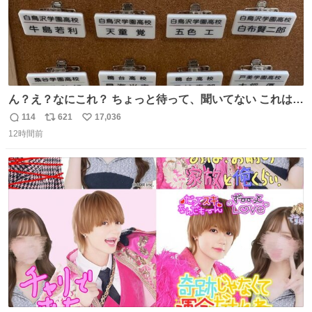
ん？え？なにこれ？ ちょっと待って、聞いてない これは販
売されているのもですか？
114
621
17,036
返
リ
い
12時間前
信
ポ
い
数
ス
ね
ト
数
数