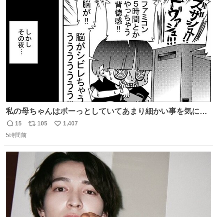
ト
数
数
私の母ちゃんはボーっとしていてあまり細かい事を気にし
ません。優秀な人の多い現代の価値観から見ると、あまり
15
105
1,407
返
リ
い
優秀な母親ではないかもしれません。でも、だからこそ、
5時間前
信
ポ
い
私はそういう母親が大好きです。今も昔もすごくリラック
数
ス
ね
スします。「優秀」と「良い」は別なんですよね。 1/2
ト
数
数