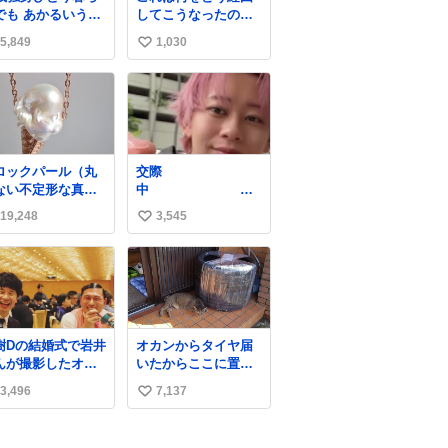
でも あかるいうち
してこうなったのか
ら呑みながらキッ
全くわからない構造
5,849
1,030
い
ンでひとり焼肉で
のすしざんまいの玉
てしあわせだもん՞
子
い
 ̫ o̴̶̷̥ ՞
ね
数
ロックパール（丸
交際
ない不定形な真
中
）を溶けたアイス
結婚して5年
19,248
3,545
い
飴玉、雲、アヒル
見立ててジュエリ
い
デザイナー、Ben
ね
hoi 蔡俊文さんの作
数
。
stagram.com/bcjo
lerie/
樹Dの結婚式で岩井
オカンからタイヤ届
んが撮影したオー
いたからここに置い
リーの写真が本当
といたって写真送ら
3,496
7,137
い
きなのよね。確か3
れてきたけど明らか
目はもうすでに出
に猫が邪魔くさそう
い
上がっている春日
な顔してて草
ね