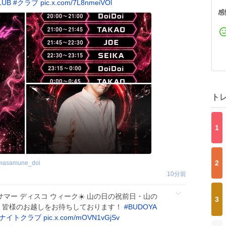
LUB
#
クラブ
pic.x.com/7L8nmeiVOl
感
ト
1
2
masamune_doi
10分前
 サマー ディスコ ウィーク☀️ 山の日の祝前日・山の
3
00〜 皆様のお越しをお待ちしております！
#
BUDOYA
ナイトクラブ
pic.x.com/mOVN1vGjSv