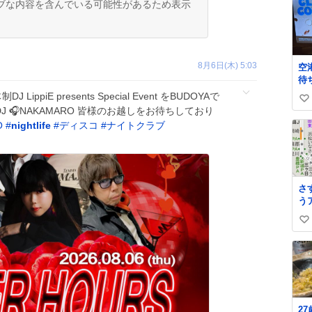
ブな内容を含んでいる可能性があるため表示
8月6日(木) 5:03
空
待
差
DJ LippiE presents Special Event をBUDOYAで
い
手
GuestDJ 🎧NAKAMARO 皆様のお越しをお待ちしており
な
い
O
#
nightlife
#
ディスコ
#
ナイトクラブ
け
ね
出
数
お
さ
う
い
い
ね
数
2