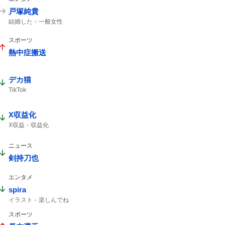
戸塚純貴
結婚した
一般女性
スポーツ
熱中症搬送
デカ猫
TikTok
X収益化
X収益
収益化
ニュース
剣持刀也
エンタメ
spira
イラスト
楽しんでね
スポーツ