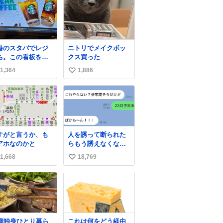
港のスタバでレジ
ニトリでメイクボッ
ち。この看板を指
クス買った
して 「コーヒー苦
1,364
1,886
い
な人コーヒー飲ま
いよ！」て叫び続
い
てる子供いて吹き
ね
しそうwお母さん
数
疲れ様です。
すがと言うか、も
人を誘って断られた
アホなのかと
らもう誘えなくなる
って人、これ見て元
1,668
18,769
い
気出してほしい
い
ね
数
7歳独身ひとり暮ら
これは何をどう経由