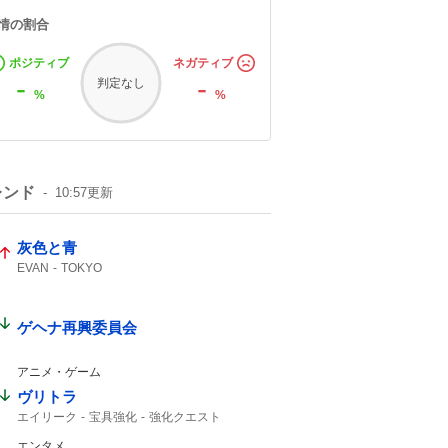
情の割合
ポジティブ
ネガティブ
-
-
判定なし
%
%
レンド
10:57
更新
灰色と青
EVAN
TOKYO
ゲヘナ再興委員会
アニメ・ゲーム
ヴリトラ
エイリーク
宝具強化
強化クエスト
インドラ
11th
エンタメ