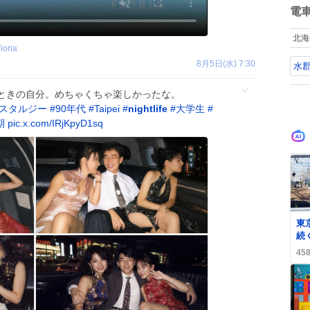
さ
数
電
ハ
て
北海
た
ioria
8月5日(水) 7:30
水
ときの自分。めちゃくちゃ楽しかったな。
スタルジー
#
90年代
#
Taipei
#
nightlife
#
大学生
#
期
pic.x.com/IRjKpyD1sq
0
東
続
間
45
乗