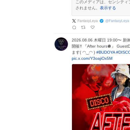
このメディアは、センシティ
されません。
表示する
FantasyLeya
@
FantasyLeya
2026.08.06 木曜日 19:00〜 新体制
開催‼️ 『After hours🪩』 
ます( ◠‿◠ )
#
BUDOYA
#
DISC
pic.x.com/Y3oajiOx5M