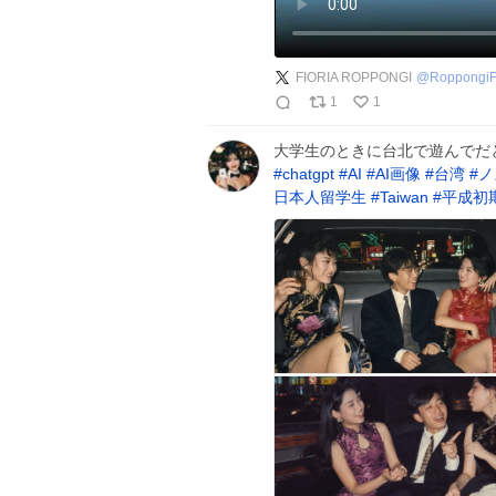
FIORIA ROPPONGI
@
RoppongiF
1
1
大学生のときに台北で遊んでだ
#
chatgpt
#
AI
#
AI画像
#
台湾
#
ノ
日本人留学生
#
Taiwan
#
平成初