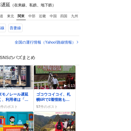
んがウェイターに
数
車遅延
（在来線、私鉄、地下鉄）
イボールを懇願し
いる所じゃなかっ
道
東北
関東
中部
近畿
中国
四国
九州
かな
郡線
吾妻線
全国の運行情報（Yahoo!路線情報）
SNSのバズまとめ
0:13
京モノレール遅延
ゴコウコイコイ、札
く、利用者は「時
幌6Rで2着惜敗もフ
ロス」やタクシー
ァンの応援が熱く
8
件のポスト
57
件のポスト
換えで困惑の声
「がんばれ」期待の
声も