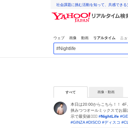
社会課題に挑む活動を知って、共感できる
ウェブ
画像
動画
リアルタイム
ニュ
画像・動画
すべて
本日は20:00からこちら！！ 
挟みつつオールミックスでお届け
示で最安値🙆‍♂️✨
#
NightLife
#
GE
#
GINZA
#
DISCO
#
ディスコ
#
C