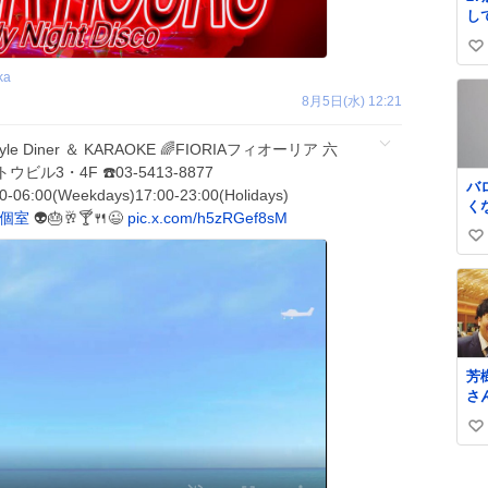
し
か
い
チ
き
ka
い
o̴̶̷̥
ね
8月5日(水) 12:21
数
Style Diner ＆ KARAOKE 🌈FIORIAフィオーリア 六
ビル3・4F ☎️03-5413-8877
バ
-06:00(Weekdays)17:00-23:00(Holidays)
く
個室
👽🎂🥂🍸🍴😉
pic.x.com/h5zRGef8sM
珠
い
や
に
い
ー
ね
C
数
品
in
ail
芳
さ
ド
い
好
枚
い
来
ね