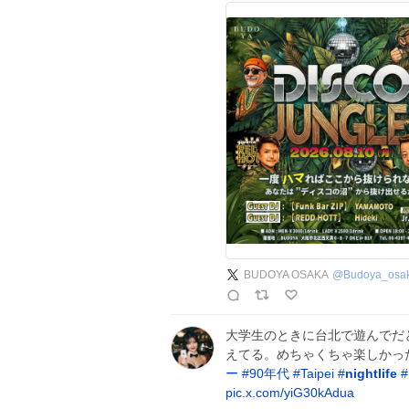
BUDOYA OSAKA
@
Budoya_osa
大学生のときに台北で遊んでだ
えてる。めちゃくちゃ楽しかった
ー
#
90年代
#
Taipei
#
nightlife
#
pic.x.com/yiG30kAdua