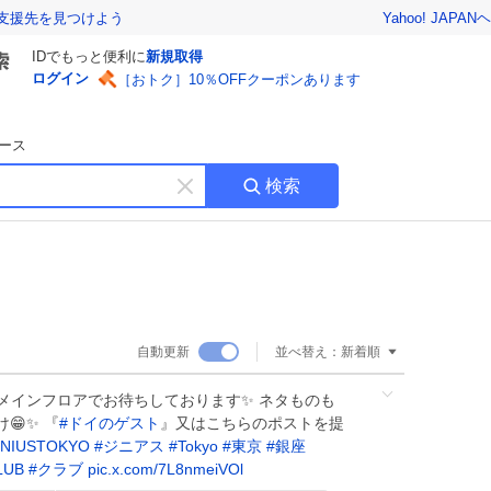
Yahoo! JAPAN
ヘ
支援先を見つけよう
IDでもっと便利に
新規取得
ログイン
［おトク］10％OFFクーポンあります
ース
検索
キ
ー
ワ
ー
ド
を
消
自動更新
並べ替え：
新着順
す
4Fメインフロアでお待ちしております✨ ネタものも
😁✨ 『
#
ドイのゲスト
』又はこちらのポストを提
NIUSTOKYO
#
ジニアス
#
Tokyo
#
東京
#
銀座
LUB
#
クラブ
pic.x.com/7L8nmeiVOl