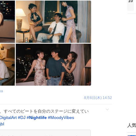
10
ka
8月6日(木) 14:52
が、すべてのビートを自分のステージに変えてい
DigitalArt
#
DJ
#
Nightlife
#
MoodyVibes
qbI
人