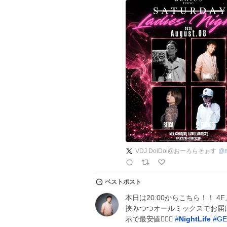
VDJ DoiDoi@おーろらそぉす
@
ベストポスト
本日は20:00からこちら！！ 
挟みつつオールミックスでお届け
示で最安値🙆‍♂️✨
#
NightLife
#
GE