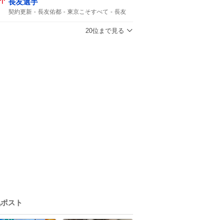
長友選手
契約更新
長友佑都
東京こそすべて
長友
20位まで見る
気ポスト