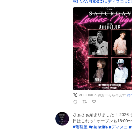
#
GINZA
#
DISCO
#
ディスコ
#
C
VDJ DoiDoi@おーろらそぉす
@
さぁさぁ始まりました！ 2026
日はこれっ‼️ オープンも18:
#
葡萄屋
#
nightlife
#
ディスコ
#