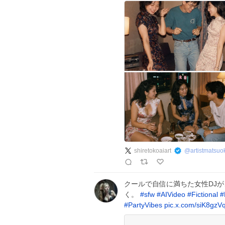
shiretokoaiart
@
artistmatsuo
クールで自信に満ちた女性DJ
く。
#
sfw
#
AIVideo
#
Fictional
#
#
PartyVibes
pic.x.com/siK8gzV