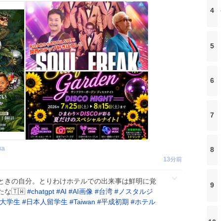
4
5
6
7
ka
8
13分前
ときの自分。とりわけホテルでの出来事は鮮明に覚
9
な🇹🇼
#
chatgpt
#
AI
#
AI画像
#
台湾
#
ノスタルジ
大学生
#
日本人留学生
#
Taiwan
#
平成初期
#
ホテル