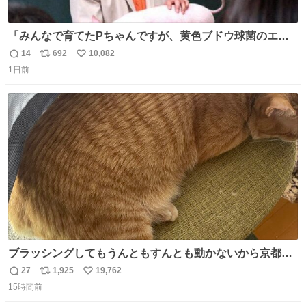
「みんなで育てたPちゃんですが、黄色ブドウ球菌のエン
テロトキシン（耐熱性毒素）が検出されたので、議論する
14
692
10,082
返
リ
い
までもなく処分が決まりました」
1日前
信
ポ
い
数
ス
ね
ト
数
数
ブラッシングしてもうんともすんとも動かないから京都の
寺にある庭みたいになってる
27
1,925
19,762
返
リ
い
15時間前
信
ポ
い
数
ス
ね