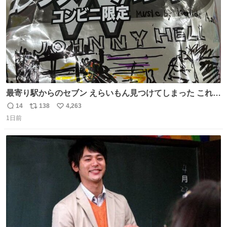
最寄り駅からのセブン えらいもん見つけてしまった これ売
ってくれへんかな… #浅井健一 #ポテチ #ロックの名盤
14
138
4,263
返
リ
い
1日前
信
ポ
い
数
ス
ね
ト
数
数