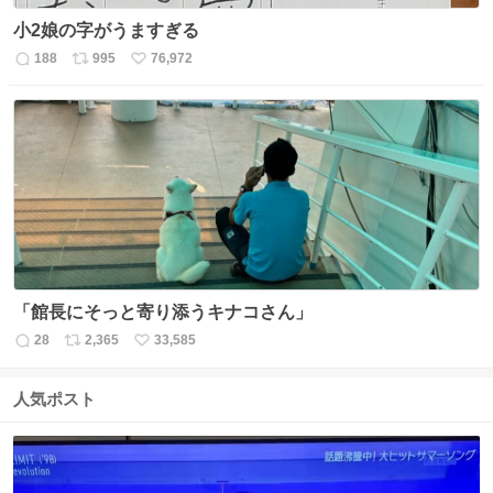
小2娘の字がうますぎる
188
995
76,972
返
リ
い
信
ポ
い
数
ス
ね
ト
数
数
「館長にそっと寄り添うキナコさん」
28
2,365
33,585
返
リ
い
信
ポ
い
数
ス
ね
人気ポスト
ト
数
数