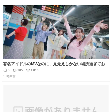
数
ス
ね
ト
数
数
有名アイドルのMVなのに、見覚えしかない場所過ぎておも
ろいな
5
205
1,816
返
リ
い
15時間前
信
ポ
い
数
ス
ね
ト
数
数