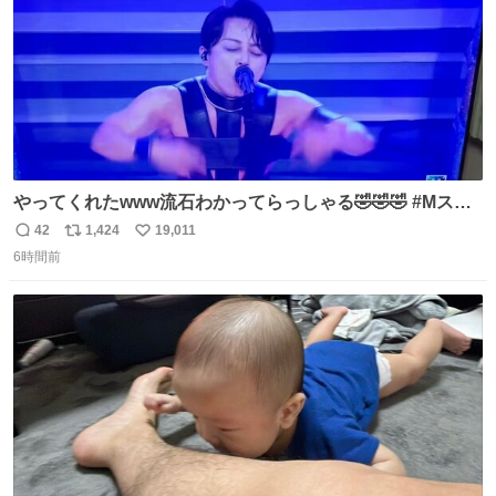
やってくれたwww流石わかってらっしゃる🤣🤣🤣 #Mステ
#西川貴教
42
1,424
19,011
返
リ
い
6時間前
信
ポ
い
数
ス
ね
ト
数
数