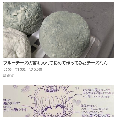
ト
数
数
ブルーチーズの菌を入れて初めて作ってみたチーズなんだ
けど 本能でちょっとヤバいと思っちゃう見た目だな
50
331
5,669
返
リ
い
8時間前
信
ポ
い
数
ス
ね
ト
数
数