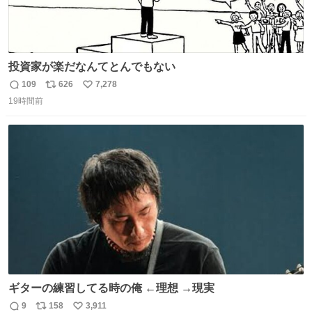
投資家が楽だなんてとんでもない
109
626
7,278
返
リ
い
19時間前
信
ポ
い
数
ス
ね
ト
数
数
ギターの練習してる時の俺 ←理想 →現実
9
158
3,911