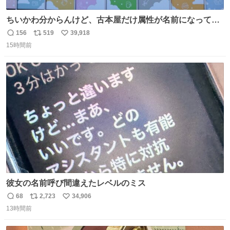
ちいかわ分からんけど、古本屋だけ属性が名前になってる
のはどういうこと？
156
519
39,918
返
リ
い
15時間前
信
ポ
い
数
ス
ね
ト
数
数
彼女の名前呼び間違えたレベルのミス
68
2,723
34,906
返
リ
い
13時間前
信
ポ
い
数
ス
ね