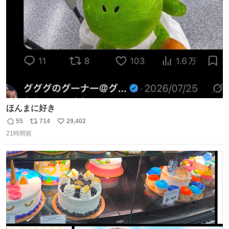
数
ほんまに好き
55
714
29,402
返
リ
い
21時間前
信
ポ
い
数
ス
ね
ト
数
数