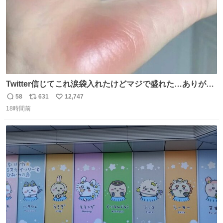
Twitter信じてこれ涙袋入れたけどマジで盛れた…ありがと
う…
58
631
12,747
返
リ
い
18時間前
信
ポ
い
数
ス
ね
ト
数
数