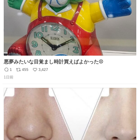
悪夢みたいな目覚まし時計買えばよかった⚾
1
455
3,427
返
リ
い
1日前
信
ポ
い
数
ス
ね
ト
数
数