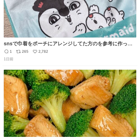
snsで巾着をポーチにアレンジしてた方のを参考に作って
みました🧵 裁縫は得意でないので、ザクザクの目測で縫い
1
265
2,782
返
リ
い
ましたので悪しからず🙏🏻 裏地は人魚のウロコ風な柄にし
1日前
信
ポ
い
てみたらめっちゃ良き☺️ 島二郎とちいかわチャームもお気
数
ス
ね
に入り⭐️
ト
数
数