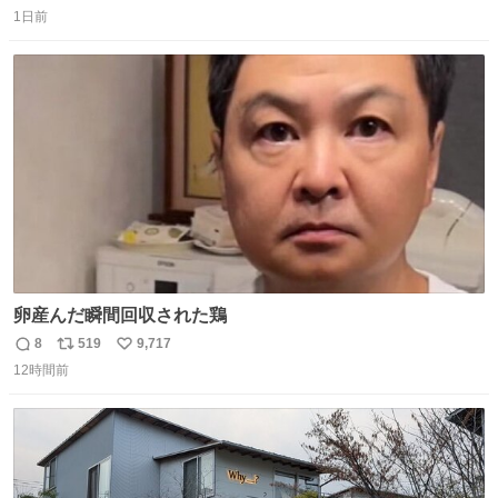
返
リ
い
1日前
信
ポ
い
数
ス
ね
ト
数
数
卵産んだ瞬間回収された鶏
8
519
9,717
返
リ
い
12時間前
信
ポ
い
数
ス
ね
ト
数
数