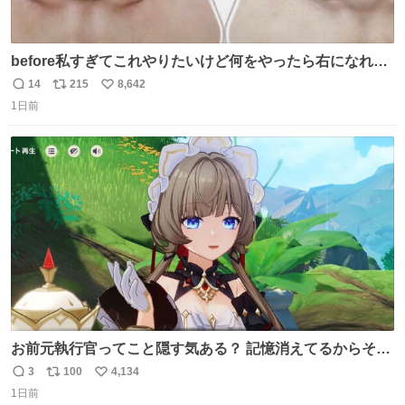
before私すぎてこれやりたいけど何をやったら右になれる
の
14
215
8,642
返
リ
い
1日前
信
ポ
い
数
ス
ね
ト
数
数
お前元執行官ってこと隠す気ある？ 記憶消えてるからそん
な考えに至らないだろうけどさ…
3
100
4,134
返
リ
い
1日前
信
ポ
い