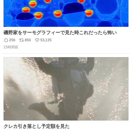
磯野家をサーモグラフィーで見た時これだったら怖い
256
850
53,135
返
リ
い
15時間前
信
ポ
い
数
ス
ね
ト
数
数
クレカ引き落とし予定額を見た