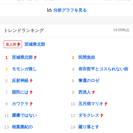
分析グラフを見る
トレンドランキング
19:00
時点
茨城県北部
茨城県北部
民間負担
モモンガ推し
有田哲平とコスられない街
反射神経
奪還のロゼ
国民には
西洸人
カワクラ
五月病マリオ
腫瘍ではない
ダモクレス
相葉雅紀の
蹴り落とす