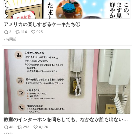
アメリカの楽しすぎるケーキたち①
2
114
925
返
リ
い
7時間前
信
ポ
い
数
ス
ね
ト
数
数
教室のインターホンを鳴らしても、なかなか誰も出ないこ
とがあります…。 もしかすると「電話の出方」に困ってい
48
292
4,176
返
リ
い
るのかもしれません。 そこで「何を話せばいいか」が見え