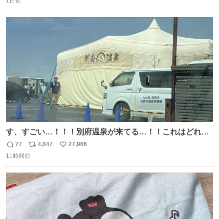
1日前
信
ポ
い
る手引きを用意して、安心して電話に出られるようにしま
数
ス
ね
す。 インターホンの応対も大切なコミュニケーションの学
ト
数
数
びです。
す、すごい…！！！別府温泉が来てる…！！これはどれぐ
らい待つんだろう…
77
4,047
27,966
返
リ
い
11時間前
信
ポ
い
数
ス
ね
ト
数
数