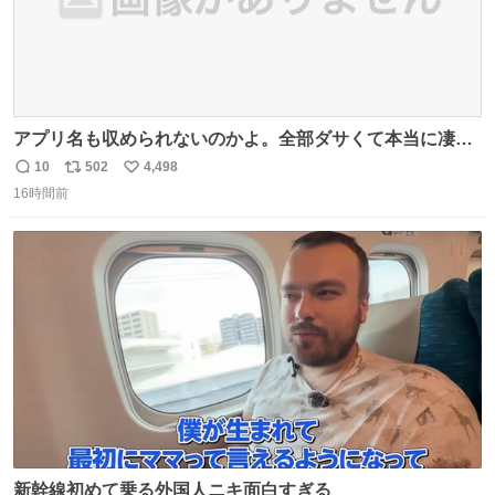
アプリ名も収められないのかよ。全部ダサくて本当に凄
い。 https://t.co/LemyLGyVkR
10
502
4,498
返
リ
い
16時間前
信
ポ
い
数
ス
ね
ト
数
数
新幹線初めて乗る外国人ニキ面白すぎる