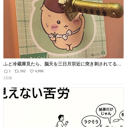
ト
数
数
ふと冷蔵庫見たら、脳天を三日月宗近に突き刺されてるく
りまんじゅうパイセンが
1
392
4,996
返
リ
い
1日前
信
ポ
い
数
ス
ね
ト
数
数