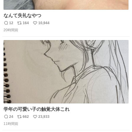
なんて失礼なやつ
12
164
10,944
返
リ
い
20時間前
信
ポ
い
数
ス
ね
ト
数
数
学年の可愛い子の触覚大体これ
24
662
23,933
返
リ
い
11時間前
信
ポ
い
数
ス
ね