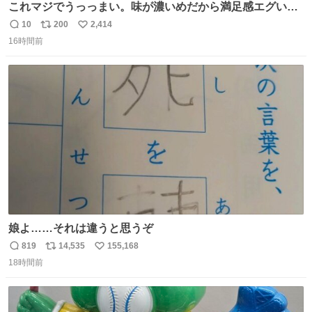
これマジでうっっまい。味が濃いめだから満足感エグいし
1週間で3キロ痩せた😭
10
200
2,414
返
リ
い
16時間前
信
ポ
い
数
ス
ね
ト
数
数
娘よ……それは違うと思うぞ
819
14,535
155,168
返
リ
い
18時間前
信
ポ
い
数
ス
ね
ト
数
数