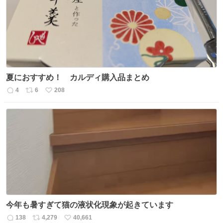
夏におすすめ！ カルディ購入品まとめ
4
6
208
返
リ
い
信
ポ
い
数
ス
ね
ト
数
数
今年も暑すぎて猫の液状化現象が起きています
138
4,279
40,661
返
リ
い