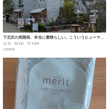
下北沢の再開発、本当に素晴らしい。こういうヒューマン
スケールの開発がいいんだよ。
31
151
4,304
返
リ
い
15時間前
信
ポ
い
数
ス
ね
ト
数
数