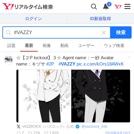
i
ログイン
ID新規取得
検索
キ
ー
話題
最新
画像
動画
ユーザー
ウェブ検索
ワ
☆【２P lockout】３☆ Agent name：一紗 Avatar
ー
name：キヅサ
#
2P
#
VAZZY
pic.x.com/kOrs18AWxK
ド
を
消
す
VAZZROCK（バズロック）公式
@
vazzrock_info
2
729
1,870
2020年9月19日