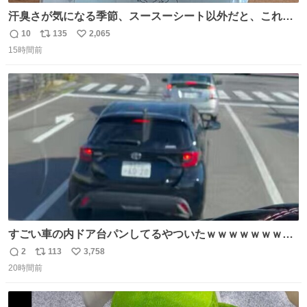
汗臭さが気になる季節、スースーシート以外だと、これが
とにかくスッキリする。2年くらい前に #生活は踊る で紹
10
135
2,065
返
リ
い
介したやつ。おじさんにもおばさんにもオススメだ。ドラ
15時間前
信
ポ
い
ストに売ってるぞ。ドライシャンプーって書いてあるけど
数
ス
ね
汗拭きシートみたいなもの。耳裏襟足首筋がんがん拭いて
ト
数
数
汗臭不安を解消。
すごい車の内ドア台パンしてるやついたｗｗｗｗｗｗｗｗ
ｗｗｗｗｗｗ
2
113
3,758
返
リ
い
20時間前
信
ポ
い
数
ス
ね
ト
数