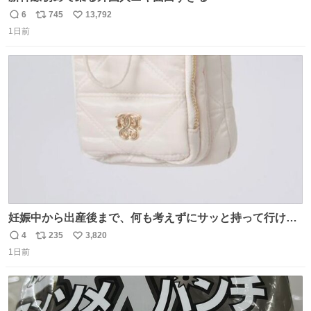
6
745
13,792
返
リ
い
1日前
信
ポ
い
数
ス
ね
ト
数
数
妊娠中から出産後まで、何も考えずにサッと持って行ける
ようなショルダーバッグが欲しいな〜と思っていたのだけ
4
235
3,820
返
リ
い
ど snidelでめちゃくちゃピッタリなものを見つけたので買
1日前
信
ポ
い
った！✨ スマホと小物とペットボトルが入るの最高すぎる
数
ス
ね
🥹 しかもスマホ入れ独立してるしファスナーない！地味に
ト
数
数
嬉しいやつ！！！