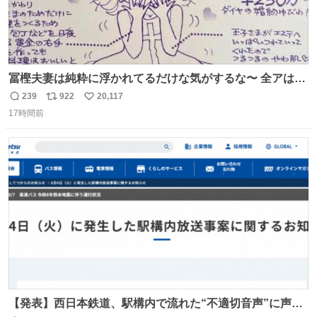
冨樫夫妻は純粋に浮かれてるだけな気がするな〜 全アはこ
こに自分の市場価値的なものを上乗せするので、 すっぴん
239
922
20,117
返
リ
い
＆寝起きのボサボサ頭でも「今日も可愛いね」が止まらな
17時間前
信
ポ
い
い。放っておくと永遠に髪撫でてきて作業進まない()
数
ス
ね
156cm40kg、年中日焼け止めとお友達の私より綺麗な手や
ト
数
数
めてもろて とか言う
【発表】西日本鉄道、駅構内で流れた“不適切音声”に声明