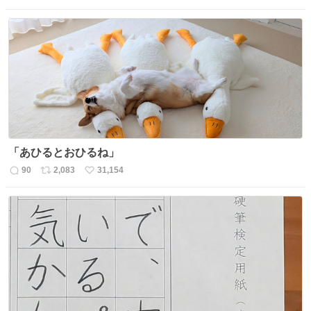
信
ポ
い
数
ス
ね
ト
数
数
「あひるとおひるね」
90
2,083
31,154
返
リ
い
信
ポ
い
数
ス
ね
ト
数
数