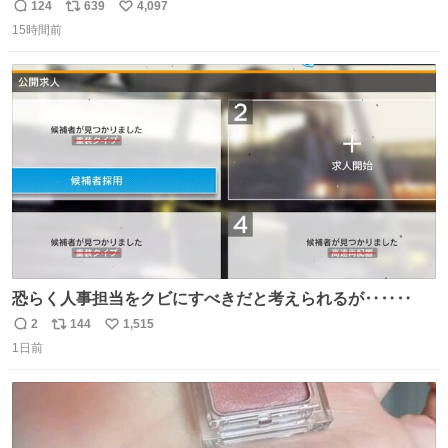
「被害届も検討」 news.livedoor.com/article/detail… 4日
124
639
4,097
返
リ
い
に西鉄福岡（天神）駅および薬院駅で発生した駅構内放送
15時間前
信
ポ
い
事案について声明を公表した。「第三者によって駅構内放
数
ス
ね
送設備に外部から不正に音声が流された可能性も含めて確
ト
数
数
認を実施」と説明した。
恐らく人事担当をクビにすべきだと考えられるが‥‥‥
2
144
1,515
返
リ
い
1日前
信
ポ
い
数
ス
ね
ト
数
数