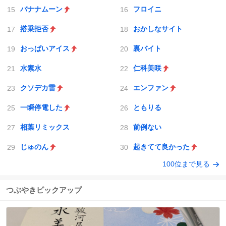
バナナムーン
フロイニ
搭乗拒否
おかしなサイト
おっぱいアイス
裏バイト
水素水
仁科美咲
クソデカ雷
エンファン
一瞬停電した
ともりる
相葉リミックス
前例ない
じゅのん
起きてて良かった
100位まで見る
つぶやきピックアップ