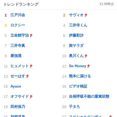
トレンドランキング
11:46
時点
江戸川会
サヴィオ
ロクシー
三井寺くん
立命館宇治
伊藤彩沙
三井寺眞
旅サラダ
最強漢
奥川くん
ヒュメット
So Honey
せーはす
熊本に届ける
Ayase
ビデオ検証
オフサイド
自発呼吸不能の重篤状態
田村保乃
子タろ
別府温泉
スペシャルエンディング