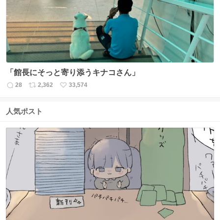
数
「館長にそっと寄り添うキナコさん」
28
2,362
33,574
返
リ
い
信
ポ
い
数
ス
ね
人気ポスト
ト
数
数