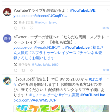
YouTubeでライブ配信始めるよ！
#
YouTubeLIVE
youtube.com/channel/UCuq5Y…
素揚げ天龍
@
keijyun_tenryu
10:35
<Twitterユーザーの皆様へ> 「だらだら周回 スプラト
ゥーン レイダース 【参加も歓迎】」
youtube.com/live/zIuN1fRJY…
#
YouTubeLive
#
初見さ
ん大歓迎
#
スプラトゥーンレイダース
#
チャンネル登
録よろしくお願いします
國信俊作
@
RUpofkVzku1660
9:38
【YouTube配信告知】 本日 8/7 の 21:00 から
#
ぽこポ
ケ
の生配信を開始します！ お時間のある方はぜひ遊
びに来てください！ 配信枠のリンクはリプライ欄にあ
ります！
#
モノエルげーむ
#
ゲーム実況
#
YouTubeLive
pic.x.com/VAeuWMSDCP