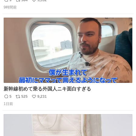
返
リ
い
9時間前
信
ポ
い
数
ス
ね
ト
数
数
新幹線初めて乗る外国人ニキ面白すぎる
5
525
9,231
返
リ
い
1日前
信
ポ
い
数
ス
ね
ト
数
数