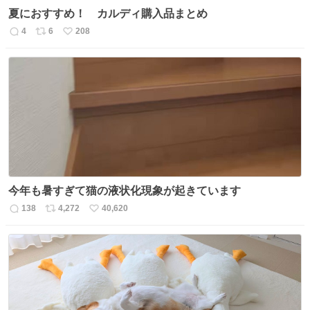
夏におすすめ！ カルディ購入品まとめ
4
6
208
返
リ
い
信
ポ
い
数
ス
ね
ト
数
数
今年も暑すぎて猫の液状化現象が起きています
138
4,272
40,620
返
リ
い
信
ポ
い
数
ス
ね
ト
数
数