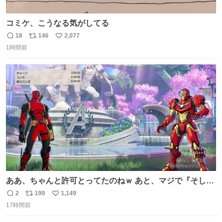
コミケ、こうなる気がしてる
18
146
2,077
返
リ
い
1時間前
信
ポ
い
数
ス
ね
ト
数
数
ああ、ちゃんと許可とってたのねｗ あと、マジで『そして
時は動き出す』って言ってて草オブ草
2
199
1,149
返
リ
い
17時間前
信
ポ
い
数
ス
ね