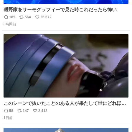
磯野家をサーモグラフィーで見た時これだったら怖い
185
564
36,672
返
リ
い
8時間前
信
ポ
い
数
ス
ね
ト
数
数
このシーンで抜いたことのある人が果たして世にどれほど
いることか このアカウントに辿り着いた皆さんとは、ロボ
58
147
2,412
返
リ
い
コップ2についてこれからもぜひ語り合っていきたい
1日前
信
ポ
い
数
ス
ね