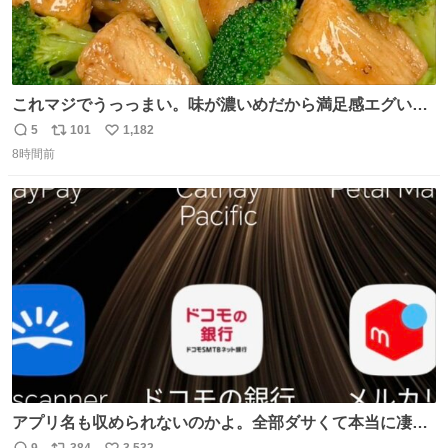
これマジでうっっまい。味が濃いめだから満足感エグいし
1週間で3キロ痩せた😭
5
101
1,182
返
リ
い
8時間前
信
ポ
い
数
ス
ね
ト
数
数
アプリ名も収められないのかよ。全部ダサくて本当に凄
い。 https://t.co/LemyLGyVkR
9
384
3,532