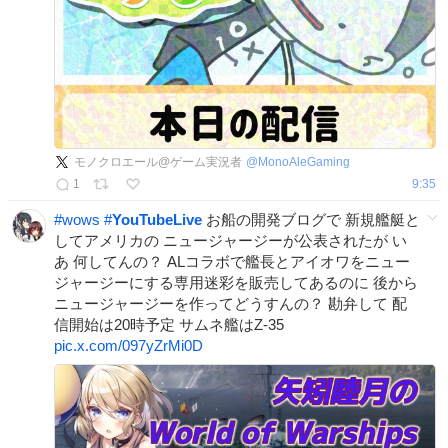
モノクロエール@ゲーム実況者
@
MonoAleGaming
1
9:35
#
wows
#
YouTubeLive
お船の開発ブログで 新規艦艇と
してアメリカの ニュージャージーが公表されたが い
あ 何してんの？ ALコラボで艦長とアイオワをニュー
ジャージーにする専用迷彩を販売してあるのに 後から
ニュージャージーを作ってどうすんの？ 勘弁して 配
信開始は20時予定 サムネ艦はZ-35
pic.x.com/097yZrMi0D