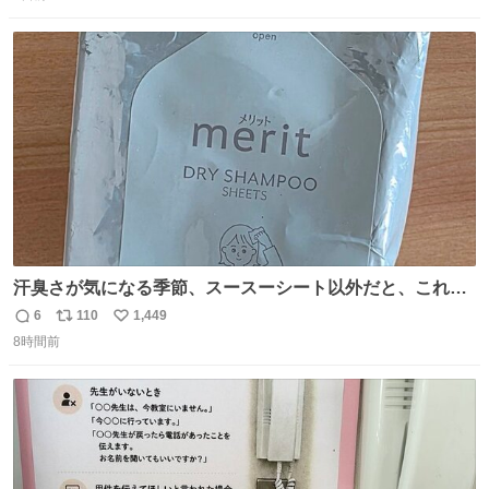
信
ポ
い
数
ス
ね
ト
数
数
汗臭さが気になる季節、スースーシート以外だと、これが
とにかくスッキリする。2年くらい前に #生活は踊る で紹
6
110
1,449
返
リ
い
介したやつ。おじさんにもおばさんにもオススメだ。ドラ
8時間前
信
ポ
い
ストに売ってるぞ。ドライシャンプーって書いてあるけど
数
ス
ね
汗拭きシートみたいなもの。耳裏襟足首筋がんがん拭いて
ト
数
数
汗臭不安を解消。