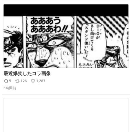
数
ス
ね
ト
数
数
最近爆笑したコラ画像
5
126
1,287
返
リ
い
6時間前
信
ポ
い
数
ス
ね
ト
数
数