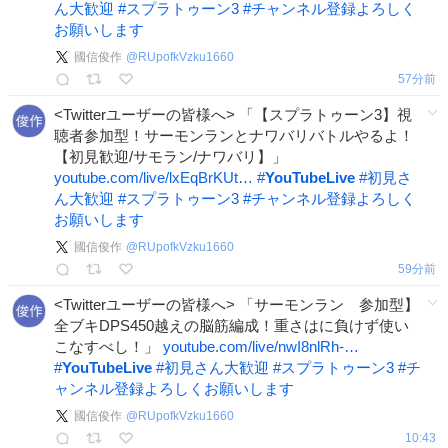
ん大歓迎
#
スプラトゥーン3
#
チャンネル登録よろしく
お願いします
國信俊作
@
RUpofkVzku1660
57分前
<Twitterユーザーの皆様へ> 「【スプラトゥーン3】視
聴者参加型！サーモンランとナワバリバトルやるよ！
【初見歓迎/サモラン/ナワバリ】」
youtube.com/live/lxEqBrKUt…
#
YouTubeLive
#
初見さ
ん大歓迎
#
スプラトゥーン3
#
チャンネル登録よろしく
お願いします
國信俊作
@
RUpofkVzku1660
59分前
<Twitterユーザーの皆様へ> 「サーモンラン 参加型】
全ブキDPS450越えの脳筋編成！重さはに負けず使い
こなすべし！」
youtube.com/live/nwI8nlRh-…
#
YouTubeLive
#
初見さん大歓迎
#
スプラトゥーン3
#
チ
ャンネル登録よろしくお願いします
國信俊作
@
RUpofkVzku1660
10:43