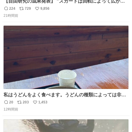
【自由研究の成果発表】 “スカートは回転によって広がる
が、岡澤恋によって270°までなら広がらずに回転が可能な
224
729
9,856
返
リ
い
ことが証明された！”
21時間前
信
ポ
い
数
ス
ね
ト
数
数
私はうどんをよく食べます。うどんの種類によっては非常
食にもなります。生うどんは消費期限が短く、冷凍うどん
20
203
1,453
返
リ
い
は長持ちする代わりに停電に弱いので、乾麺タイプのうど
12時間前
信
ポ
い
んなら水分が少なく長期保存するのにおすすめです。アル
数
ス
ね
ファ化米や缶詰など、色々な非常食がありますが、うどん
ト
数
数
もいかがでしょうか？