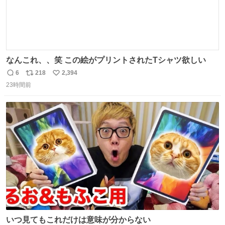
なんこれ、、笑 この絵がプリントされたTシャツ欲しい
6
218
2,394
返
リ
い
23時間前
信
ポ
い
数
ス
ね
ト
数
数
いつ見てもこれだけは意味が分からない