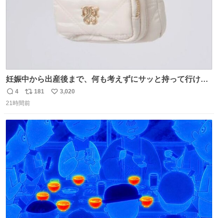
妊娠中から出産後まで、何も考えずにサッと持って行ける
ようなショルダーバッグが欲しいな〜と思っていたのだけ
4
181
3,020
返
リ
い
ど snidelでめちゃくちゃピッタリなものを見つけたので買
21時間前
信
ポ
い
った！✨ スマホと小物とペットボトルが入るの最高すぎる
数
ス
ね
🥹 しかもスマホ入れ独立してるしファスナーない！地味に
ト
数
数
嬉しいやつ！！！