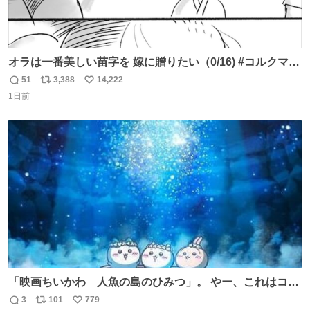
オラは一番美しい苗字を 嫁に贈りたい（0/16) #コルクマン
ガ専科
51
3,388
14,222
返
リ
い
1日前
信
ポ
い
数
ス
ね
ト
数
数
「映画ちいかわ 人魚の島のひみつ」。 やー、これはコワ
イ、コワイ、映画でした。 可愛い夏休みのアニメで、「七
3
101
779
返
リ
い