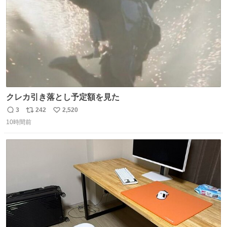
クレカ引き落とし予定額を見た
3
242
2,520
返
リ
い
10時間前
信
ポ
い
数
ス
ね
ト
数
数