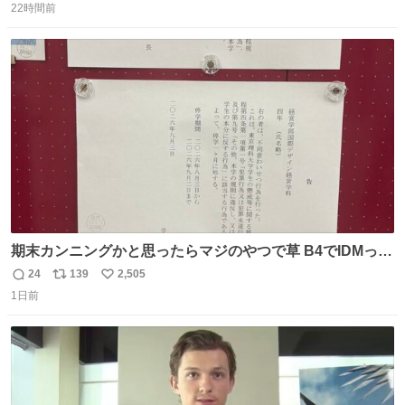
人の侍」なのかと観ていたら… 相容れぬ者同士の対立と相
22時間前
信
ポ
い
克。 傍観者の罪… 罪から逃れることのできない恐怖… 復
数
ス
ね
讐の妄執… 娯楽映画、ファミリー映画と思ったら、大やけ
ト
数
数
どします。
期末カンニングかと思ったらマジのやつで草 B4でIDMって
ことはおそらく就職だし、内定取り消し？ それと夏休み期
24
139
2,505
返
リ
い
間の停学って無意味じゃね？
1日前
信
ポ
い
数
ス
ね
ト
数
数