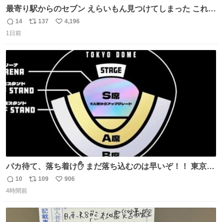
最寄り駅からのセブン えらいもん見つけてしまった これ売
ってくれへんかな… #浅井健一 #ポテチ #ロックの名盤
14
137
4,196
返
リ
い
1日前
信
ポ
い
数
ス
ね
ト
数
数
バカ待て、落ち着け✋ まだ落ち込むのは早いぞ！！ 東京ド
ームの最大キャパ5.5万人に対して席数の配分はだいたい S
10
109
906
返
リ
い
席（アリーナ）：約1.4万人 A席（1階スタンド）：約2.5万
4時間前
信
ポ
い
人 B席（2階スタンド）：約1.5万人 一番席数が多いA席は
数
ス
ね
一次だけで全枠出し切るわけないし、二次からは全体の3
ト
数