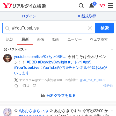
i
ログイン
ID新規取得
検索
キ
ー
話題
最新
画像
動画
ユーザー
ウェブ検索
ワ
ベストポスト
ー
ド
youtube.com/live/Kx9ylz0SE…
今日こそは金木リベン
を
ジ！！
#
DBD
#
DeadbyDaylight
#
デドバ
#
ps5
消
#
YouTubeLive
#
YouTube配信
#
チャンネル登録おねが
す
いします
ヤマタク🗻@ゲーム実況者YouTube活動中
@
ya_ma_ta_ku02
1
46分前
分析グラフを見る
💠
#
あおさきらいぶ
💠 あおさきです🐾 今宵🕙22:00 か