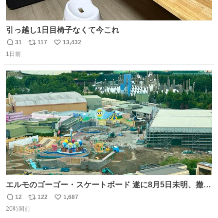
引っ越し1日目椅子なくて今これ
31
117
13,432
返
リ
い
1日前
信
ポ
い
数
ス
ね
ト
数
数
エルモのゴーゴー・スケートボード 遂に8月5日未明、撤
去… ←4日朝 5日朝→ #USJファン #ワンダーランド
12
122
1,687
返
リ
い
20時間前
信
ポ
い