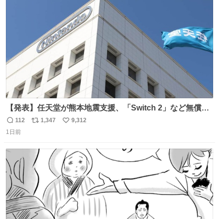
ト
数
数
【発表】任天堂が熊本地震支援、「Switch 2」など無償修
理へ 保証切れでも対象 news.livedoor.com/article/detail…
112
1,347
9,312
返
リ
い
任天堂が令和8年熊本地震の被災者支援として、災害救助
1日前
信
ポ
い
法適用地域からの同社製品の修理について、27年2月1日ま
数
ス
ね
で無償で対応すると発表した。「Switch 2」や「Switch」
ト
数
数
「Joy-Con」などが対象。