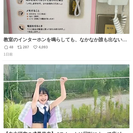
教室のインターホンを鳴らしても、なかなか誰も出ないこ
とがあります…。 もしかすると「電話の出方」に困ってい
48
287
4,093
返
リ
い
るのかもしれません。 そこで「何を話せばいいか」が見え
1日前
信
ポ
い
る手引きを用意して、安心して電話に出られるようにしま
数
ス
ね
す。 インターホンの応対も大切なコミュニケーションの学
ト
数
数
びです。