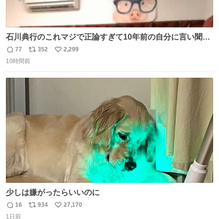
石川典行のこれマジで正論すぎて10年前の自分に言い聞か
せたい
77
352
2,299
返
リ
い
10時間前
信
ポ
い
数
ス
ね
ト
数
数
少しは嫌がったらいいのに
16
934
27,170
返
リ
い
1日前