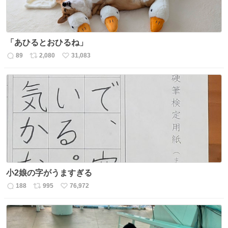
「あひるとおひるね」
89
2,080
31,083
返
リ
い
信
ポ
い
数
ス
ね
ト
数
数
小2娘の字がうますぎる
188
995
76,972
返
リ
い
信
ポ
い
数
ス
ね
ト
数