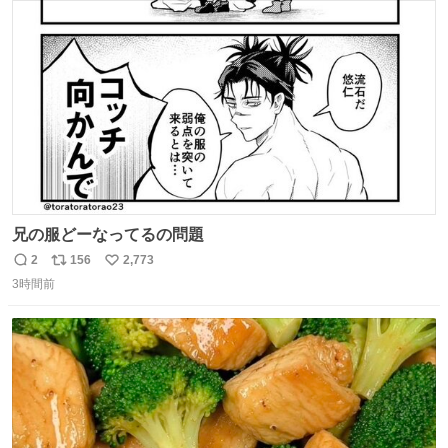
ト
数
数
兄の服どーなってるの問題
2
156
2,773
返
リ
い
3時間前
信
ポ
い
数
ス
ね
ト
数
数