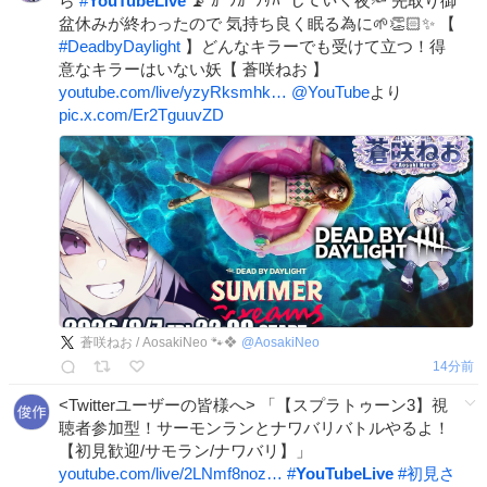
ら
#
YouTubeLive
📡 ｶﾞﾂｶﾞﾂｻﾊﾞしていく夜🔦 先取り御
盆休みが終わったので 気持ち良く眠る為に🌱👏🏻✨ 【
#
DeadbyDaylight
】どんなキラーでも受けて立つ！得
意なキラーはいない妖【 蒼咲ねお 】
youtube.com/live/yzyRksmhk…
@YouTube
より
pic.x.com/Er2TguuvZD
蒼咲ねお / AosakiNeo 🐾❖
@
AosakiNeo
15分前
<Twitterユーザーの皆様へ> 「【スプラトゥーン3】視
聴者参加型！サーモンランとナワバリバトルやるよ！
【初見歓迎/サモラン/ナワバリ】」
youtube.com/live/2LNmf8noz…
#
YouTubeLive
#
初見さ