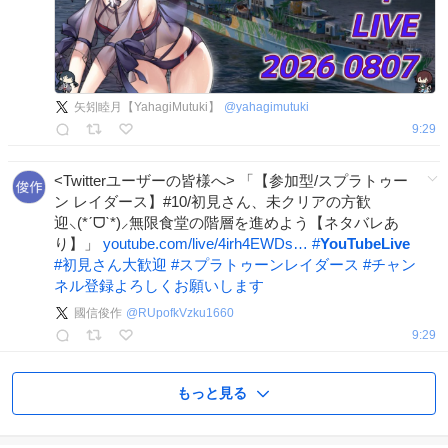
矢矧睦月【YahagiMutuki】
@
yahagimutuki
9:29
<Twitterユーザーの皆様へ> 「【参加型/スプラトゥー
ン レイダース】#10/初見さん、未クリアの方歓
迎⸜(*ˊᗜˋ*)⸝無限食堂の階層を進めよう【ネタバレあ
り】」
youtube.com/live/4irh4EWDs…
#
YouTubeLive
#
初見さん大歓迎
#
スプラトゥーンレイダース
#
チャン
ネル登録よろしくお願いします
國信俊作
@
RUpofkVzku1660
9:29
もっと見る