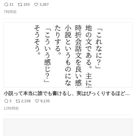
21
103
3,367
返
リ
い
7時間前
信
ポ
い
数
ス
ね
ト
数
数
小説って本当に誰でも書けるし、実はびっくりするほど自
由だし、みんなもっと好きに文字で遊べばいいんじゃない
3
2,158
9,135
返
リ
い
かなって思うよ〜
12時間前
信
ポ
い
数
ス
ね
ト
数
数