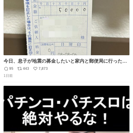
数
割を占める
今日、息子が地震の募金したいと家内と郵便局に行ったみ
たいです。おもちゃとか買う選択肢もあったと思うけど、
95
443
7,873
返
リ
い
自分で貯めてた2万円を役に立てて欲しい、みんなも元気
1日前
信
ポ
い
になって欲しいと。家内も一緒に募金したので、自分も何
数
ス
ね
かできたらなぁと思いました。
ト
数
数