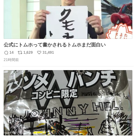
公式にトムホって書かされるトムホまだ面白い
14
1,629
31,491
返
リ
い
21時間前
信
ポ
い
数
ス
ね
ト
数
数