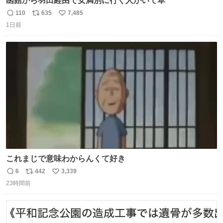
函館から羽田経由で女満別に行く人がいて草
110
635
7,485
返
リ
い
1日前
信
ポ
い
数
ス
ね
ト
数
数
これまじで意味わからんくて好き
6
442
3,339
返
リ
い
23時間前
信
ポ
い
数
ス
ね
ト
数
数