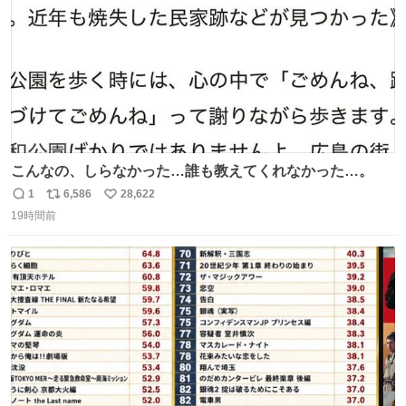
こんなの、しらなかった…誰も教えてくれなかった…。
1
6,586
28,622
返
リ
い
19時間前
信
ポ
い
数
ス
ね
ト
数
数