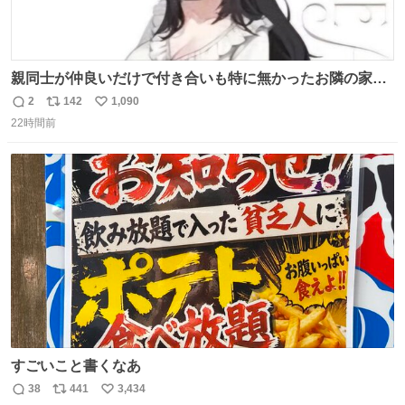
親同士が仲良いだけで付き合いも特に無かったお隣の家に
自分とこの親が外せない用事があるからと半ば強制的に預
2
142
1,090
返
リ
い
けられて空き部屋が無いからたまに見かけるけどロクに会
22時間前
信
ポ
い
話したことも無い一人娘と同じ部屋で寝るように言われ恐
数
ス
ね
る恐る部屋の扉を開けた先にこの光景が待ってた時の少年
ト
数
数
の反応を答えよ
すごいこと書くなあ
38
441
3,434
返
リ
い