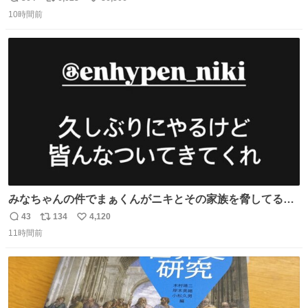
返
リ
い
10時間前
信
ポ
い
数
ス
ね
ト
数
数
みなちゃんの件でまぁくんがニキとその家族を脅してるけ
ど絶対間違えてる。 悪いのは誹謗中傷した人達でしょ。こ
43
134
4,120
返
リ
い
んなのみなちゃん望んでないし曲がった正義すぎる
11時間前
信
ポ
い
数
ス
ね
ト
数
数