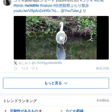
コサギ調布地区ショート 2026年8月5日
#
コサギ
#
野鳥
#
birds
#
wildlife
#
nature
#
自然観察ぶらり散歩
youtu.be/V8pAn2xtH0c?si…
@YouTube
より
ねこみつ
@
L7KOOjgo8MxB6Bb
1
1
昨日 3:55
もっと見る
トレンドランキング
8:42
時点
可能性があるもの
なにわ筋線