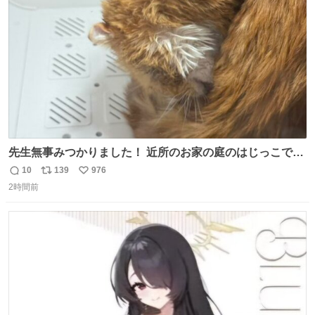
数
ロールを強化する。
先生無事みつかりました！ 近所のお家の庭のはじっこでう
ずくまってました💦 拡散してくれたり探してくれたみなさ
10
139
976
返
リ
い
ん本当にありがとございます！ 飛び出し防止柵を増やして
2時間前
信
ポ
い
先生とちょびが怖い思いをしないでいいようにしようと思
数
ス
ね
う！
ト
数
数