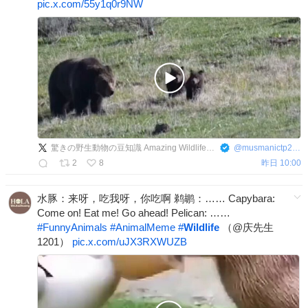
pic.x.com/55y1q0r9NW
驚きの野生動物の豆知識 Amazing Wildlife Facts
@
musmanictp2383
2
8
昨日 10:00
水豚：来呀，吃我呀，你吃啊 鹈鹕：…… Capybara:
Come on! Eat me! Go ahead! Pelican: ……
#
FunnyAnimals
#
AnimalMeme
#
Wildlife
（@庆先生
1201）
pic.x.com/uJX3RXWUZB