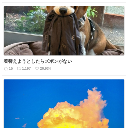
信
ポ
い
数
ス
ね
ト
数
数
着替えようとしたらズボンがない
15
1,197
20,934
返
リ
い
信
ポ
い
数
ス
ね
ト
数
数