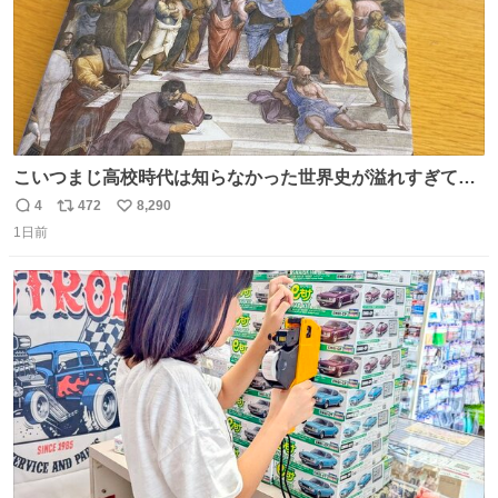
こいつまじ高校時代は知らなかった世界史が溢れすぎてて
𝑩𝑰𝑮 𝑳𝑶𝑽𝑬＿＿
4
472
8,290
返
リ
い
1日前
信
ポ
い
数
ス
ね
ト
数
数