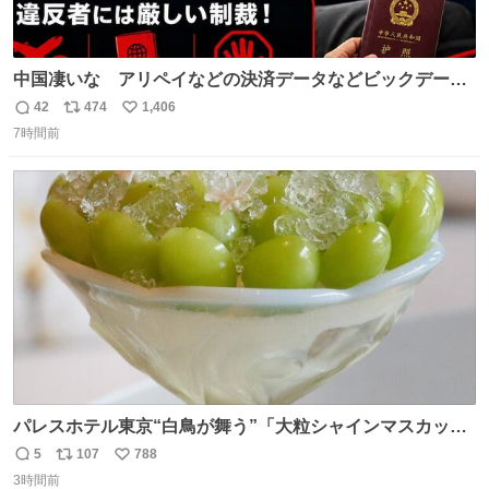
中国凄いな アリペイなどの決済データなどビックデータ
で海外にいる中国人の監視をはじめ、多額の資金決済など
42
474
1,406
返
リ
い
があれば帰国命令を出しはじめたらしい。そして、パスポ
7時間前
信
ポ
い
ート取上げで二度と出国できないと、、
数
ス
ね
ト
数
数
パレスホテル東京“白鳥が舞う”「大粒シャインマスカット
パフェ」キラキラ輝く水面ジュレ添え - fashion-
5
107
788
返
リ
い
press.net/news/149567
3時間前
信
ポ
い