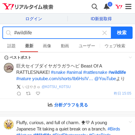
i
ログイン
ID新規取得
検索
キ
ー
話題
最新
画像
動画
ユーザー
ウェブ検索
ワ
ベストポスト
ー
ド
巨大セイブダイヤガラガラヘビ Beast Of A
を
RATTLESNAKE!
#
snake
#
animal
#
rattlesnake
#
wildlife
消
#
nature
youtube.com/shorts/Ib6HsIV…
@YouTube
より
す
いほやきゅ
@
K0TSU_K0TSU
昨日 15:05
分析グラフを見る
Fluffy, curious, and full of charm. 🐥💛 A young
Japanese Tit taking a quiet break on a branch.
#
Birds