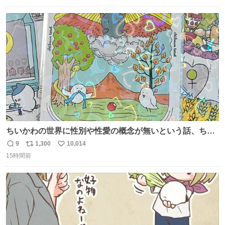
数
ス
ね
ト
数
数
ちいかわの世界に性別や性愛の概念が無いという話、ちい
かわタロットでも恋人・女帝・女教皇あたりは性別を意識
9
1,300
10,014
返
リ
い
させないように描かれてるんだよね。かなり徹底している
15時間前
信
ポ
い
印象。
数
ス
ね
ト
数
数