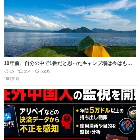
数
10年前、自分の中で1番だと思ったキャンプ場は今はもう
ない
15
154
6,235
返
リ
い
18時間前
信
ポ
い
数
ス
ね
ト
数
数