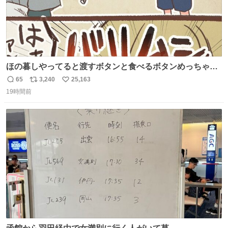
ほの暮しやってると渡すボタンと食べるボタンめっちゃ間
違えるんやけど
65
3,240
25,163
返
リ
い
19時間前
信
ポ
い
数
ス
ね
ト
数
数