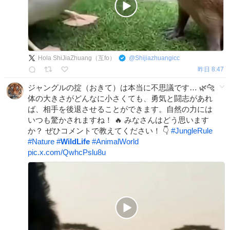
Hola ShiJiaZhuang（互fo）
@
Shijiazhuangicc
昨日 8:47
ジャングルの掟（おきて）は本当に不思議です… 🌿🐆
体の大きさがどんなに小さくても、勇気と闘志があれ
ば、相手を後退させることができます。自然の力には
いつも驚かされますね！ 🔥 みなさんはどう思います
か？ ぜひコメントで教えてください！ 👇
#
JungleRule
#
Nature
#
WildLife
#
AnimalWorld
pic.x.com/QwhcPslu8u