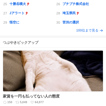
十勝岳噴火
プチプチ株式会社
Jアラート
埼玉県民
悟空に
苦渋の選択
100位まで見る
つぶやきピックアップ
家賃を一円も払ってない人の態度
150
5,049
64,977
返
リ
い