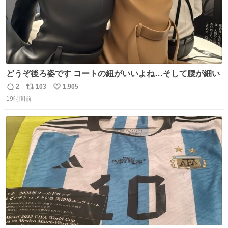
どうぞ後ろ姿です コートの紐がいいよね…そして腰が細い
2
103
1,905
返
リ
い
19時間前
信
ポ
い
数
ス
ね
ト
数
数