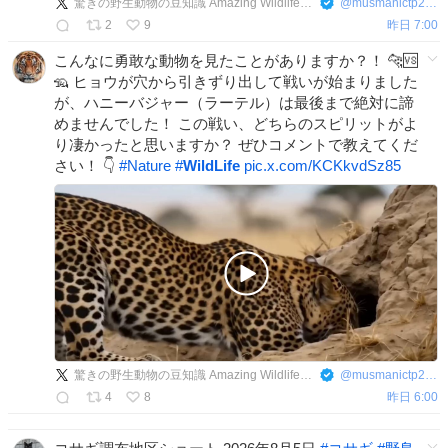
驚きの野生動物の豆知識 Amazing Wildlife Facts
@
musmanictp2383
2
9
昨日 7:00
こんなに勇敢な動物を見たことがありますか？！ 🐆🆚
🦡 ヒョウが穴から引きずり出して戦いが始まりました
が、ハニーバジャー（ラーテル）は最後まで絶対に諦
めませんでした！ この戦い、どちらのスピリットがよ
り凄かったと思いますか？ ぜひコメントで教えてくだ
さい！ 👇
#
Nature
#
WildLife
pic.x.com/KCKkvdSz85
驚きの野生動物の豆知識 Amazing Wildlife Facts
@
musmanictp2383
4
8
昨日 6:00