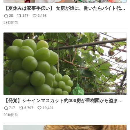
【夏休みは家事手伝い】 女房が娘に、働いたらバイト代も
らえば？と言ったら、娘は、いらない、と言って黙々と働
28
147
2,468
返
リ
い
いてくれました。 あとでソフトクリーム買ってやろうと思
23時間前
信
ポ
い
いました。
数
ス
ね
ト
数
数
【発覚】シャインマスカット約400房が果樹園から盗まれ
る 栃木・佐野市 news.livedoor.com/article/detail… 被害
717
6,707
19,491
返
リ
い
に遭った果樹園には防犯カメラなどはなく、シャインマス
20時間前
信
ポ
い
カットが盗まれた木には刃物などで切られた跡が。市内で
数
ス
ね
今年に入って同様の被害は確認されておらず、警察はパト
ト
数