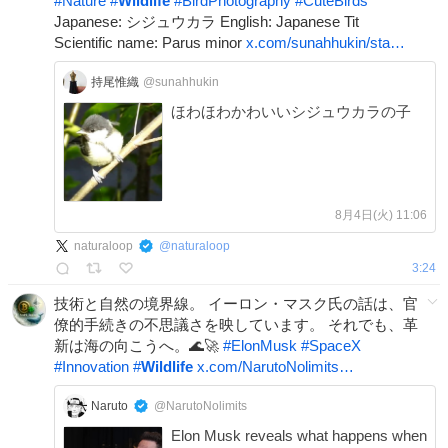
#
Nature
#
Wildlife
#
BirdPhotography
#
CuteBirds
Japanese: シジュウカラ English: Japanese Tit
Scientific name: Parus minor
x.com/sunahhukin/sta…
持尾惟織
@sunahhukin
ほわほわかわいいシジュウカラの子
8月4日(火) 11:06
naturaloop
@
naturaloop
3:24
技術と自然の境界線。 イーロン・マスク氏の話は、官
僚的手続きの不思議さを映しています。 それでも、革
新は海の向こうへ。🌊🚀
#
ElonMusk
#
SpaceX
#
Innovation
#
Wildlife
x.com/NarutoNolimits…
Naruto
@NarutoNolimits
Elon Musk reveals what happens when