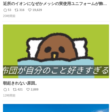
近所のイオンになぜかメッシの実使用ユニフォームが飾っ
てあっておもろい
53
316
19,629
返
リ
い
20時間前
信
ポ
い
数
ス
ね
ト
数
数
朝起きれない原因。
1
421
2,889
返
リ
い
12時間前
信
ポ
い
数
ス
ね
ト
数