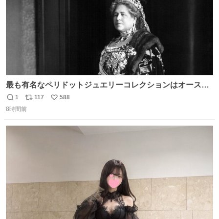
最も有名なペリドットジュエリーコレクションはオースト
リア大公妃イザベラが所有していたもの。一時期キッチン
1
117
588
返
リ
い
ペーパーに包んで保管されていたことに衝撃💥を受けた。
8時間前
信
ポ
い
数
ス
ね
ト
数
数