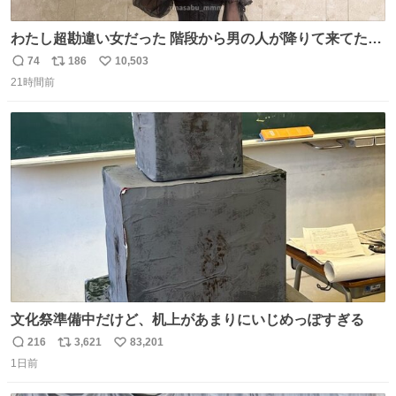
わたし超勘違い女だった 階段から男の人が降りて来てたん
だけど この格好の女が立ってたら一回は足が止まるでし
74
186
10,503
返
リ
い
ょ？普通。降りてきたのは仕事帰りっぽい男の人で、足取
21時間前
信
ポ
い
り重そうに歩いてて見るからに異変を感じたんだけど
数
ス
ね
ト
数
数
文化祭準備中だけど、机上があまりにいじめっぽすぎる
216
3,621
83,201
返
リ
い
1日前
信
ポ
い
数
ス
ね