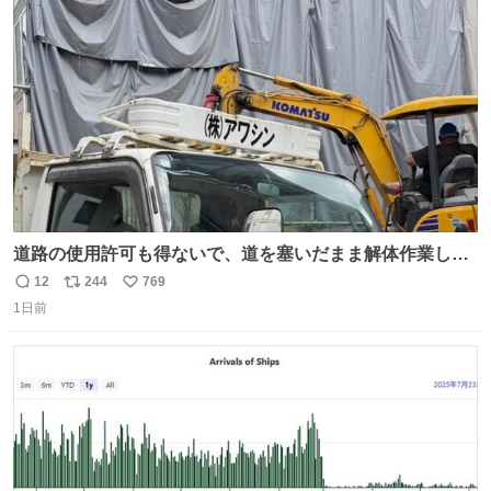
ト
数
数
道路の使用許可も得ないで、道を塞いだまま解体作業して
る。 写真を撮ろうとしたら「勝手に写真撮るな馬鹿野郎」
12
244
769
返
リ
い
と罵倒されるなど。
1日前
信
ポ
い
数
ス
ね
ト
数
数