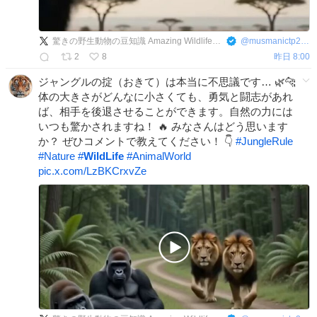
驚きの野生動物の豆知識 Amazing Wildlife Facts
@
musmanictp2383
2
8
昨日 8:00
ジャングルの掟（おきて）は本当に不思議です… 🌿🐆
体の大きさがどんなに小さくても、勇気と闘志があれ
ば、相手を後退させることができます。自然の力には
いつも驚かされますね！ 🔥 みなさんはどう思います
か？ ぜひコメントで教えてください！ 👇
#
JungleRule
#
Nature
#
WildLife
#
AnimalWorld
pic.x.com/LzBKCrxvZe