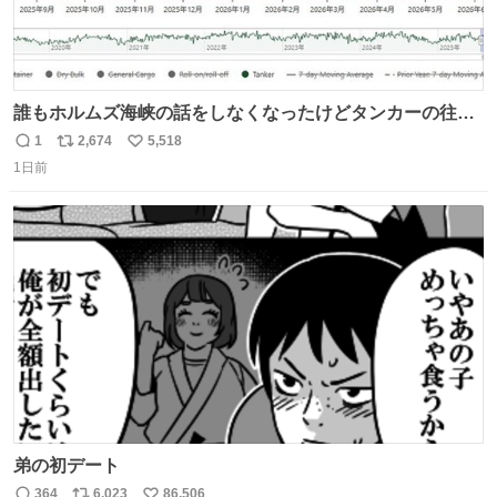
誰もホルムズ海峡の話をしなくなったけどタンカーの往来
は消滅したままですねと
1
2,674
5,518
返
リ
い
1日前
信
ポ
い
数
ス
ね
ト
数
数
弟の初デート
364
6,023
86,506