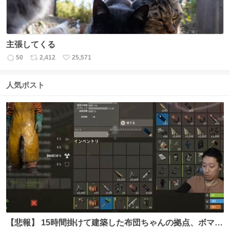
主張してくる
50
2,412
25,571
返
リ
い
信
ポ
い
数
ス
ね
人気ポスト
ト
数
数
【悲報】 15時間掛けて建築した布団ちゃんの拠点、ボマー