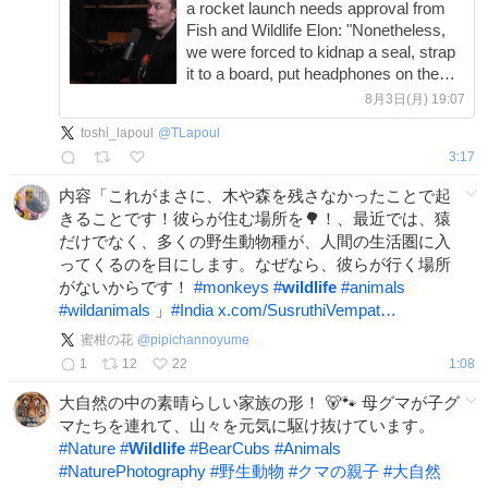
a rocket launch needs approval from
Fish and Wildlife Elon: "Nonetheless,
we were forced to kidnap a seal, strap
it to a board, put headphones on the
seal and play sonic boom sounds to it
8月3日(月) 19:07
to see if it would be distressed." Elon:
toshi_lapoul
@
TLapoul
"This is an
3:17
内容「これがまさに、木や森を残さなかったことで起
きることです！彼らが住む場所を🌳！、最近では、猿
だけでなく、多くの野生動物種が、人間の生活圏に入
ってくるのを目にします。なぜなら、彼らが行く場所
がないからです！
#
monkeys
#
wildlife
#
animals
#
wildanimals
」
#
India
x.com/SusruthiVempat…
蜜柑の花
@
pipichannoyume
1
12
22
1:08
大自然の中の素晴らしい家族の形！ 🐻🐾 母グマが子グ
マたちを連れて、山々を元気に駆け抜けています。
#
Nature
#
Wildlife
#
BearCubs
#
Animals
#
NaturePhotography
#
野生動物
#
クマの親子
#
大自然