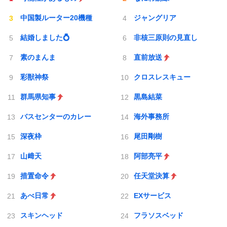
中国製ルーター20機種
ジャングリア
結婚しました💍
非核三原則の見直し
素のまんま
直前放送
彩獣神祭
クロスレスキュー
群馬県知事
黒島結菜
バスセンターのカレー
海外事務所
深夜枠
尾田剛樹
山﨑天
阿部亮平
措置命令
任天堂決算
あべ日常
EXサービス
スキンヘッド
フラソスベッド