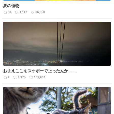
夏の怪物
34
1,117
16,650
返
リ
い
信
ポ
い
数
ス
ね
ト
数
数
おまえここをスケボーで上ったんか……
2
8,975
168,944
返
リ
い
信
ポ
い
数
ス
ね
ト
数
数