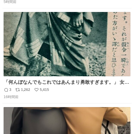
5時間前
信
ポ
い
数
ス
ね
ト
数
数
「何んぼなんでもこれではあんまり勇敢すぎます。」 女性
の立ち振る舞い指南コーナーで、大股を「下品」や「はし
3
1,262
5,415
返
リ
い
たない」という言葉を使わず「勇敢すぎます」と洒落っ気
16時間前
信
ポ
い
たっぷりにたしなめる当時の言葉選びよ 勇敢すぎます、使
数
ス
ね
っていきたい… （昭和4年婦人倶楽部新年号より）
ト
数
数