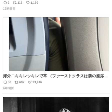
集団の突撃により一瞬にして崩壊
2
113
1,130
返
リ
い
17時間前
信
ポ
い
数
ス
ね
ト
数
数
海外ニキキレッキレで草 （ファーストクラスは前の座席で
あるため）
50
692
23,416
返
リ
い
6時間前
信
ポ
い
数
ス
ね
ト
数
数