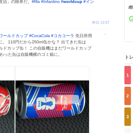
政治」の限界だ。
#
fifa
#
Infantino
#
worldcup
#
イン
感
昨日 13:57
ワールドカップ
#
CocaCola
#
コカコーラ
先日所用
 110円だから250ml缶かな？ 出てきた缶は
ワールドカップ缶！ この自販機はまだワールドカップ
終わった缶は自販機横のゴミ箱に。
ト
1
2
3