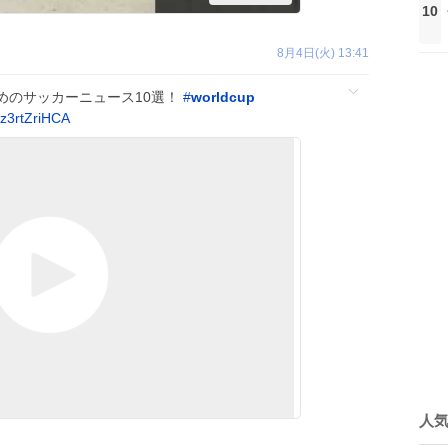
10
8月4日(火) 13:41
めのサッカーニュース10選！
#
worldcup
/z3rtZriHCA
人