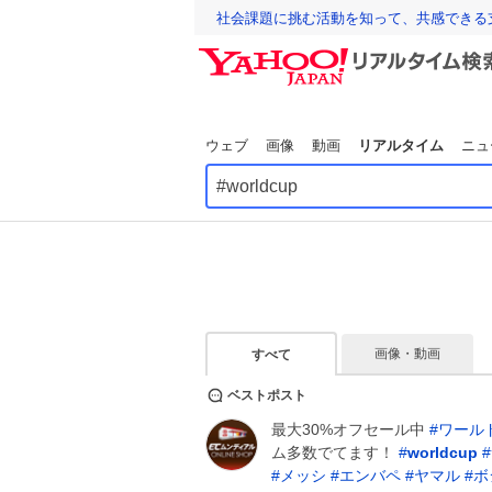
社会課題に挑む活動を知って、共感できる
ウェブ
画像
動画
リアルタイム
ニュ
画像・動画
すべて
ベストポスト
最大30%オフセール中
#
ワール
ム多数でてます！
#
worldcup
#
#
メッシ
#
エンバペ
#
ヤマル
#
ボ