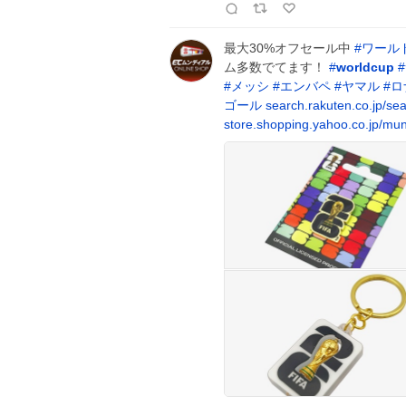
最大30%オフセール中
#
ワール
ム多数でてます！
#
worldcup
#
#
メッシ
#
エンバペ
#
ヤマル
#
ロ
ゴール
search.rakuten.co.jp/s
store.shopping.yahoo.co.jp/mu