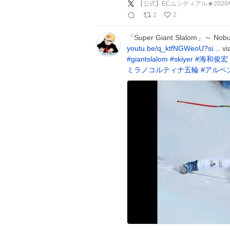
【公式】ECムンディアル★202
2
2
「Super Giant Slalom」～ No
youtu.be/q_ktfNGWeoU?si…
vi
#
giantslalom
#
skiyer
#
海和俊宏
ミラノコルティナ五輪
#
アルペ