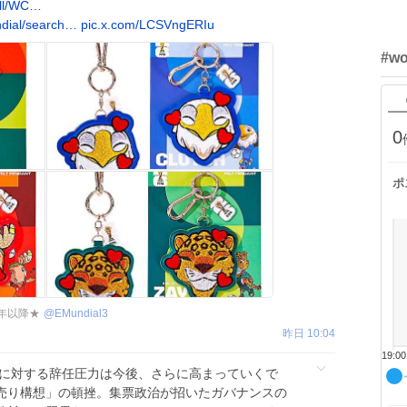
all/WC…
ndial/search…
pic.x.com/LCSVngERIu
#wo
0
ポ
0年以降★
@
EMundial3
昨日 10:04
19:00
に対する辞任圧力は今後、さらに高まっていくで
売り構想」の頓挫。集票政治が招いたガバナンスの