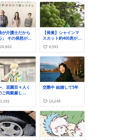
娘が介護士だから
【発覚】シャインマ
その発想が怖
スカット約400房が果
にこのポ
樹園から盗まれる 栃
20,602
9,591
い
ターは、介護職の
木・佐野市
人や転職支援をし
news.livedoor.com/
い
いる会社のポスタ
article/detail… 被害
ね
らしい。
に遭った果樹園には
数
防犯カメラなどはな
く、シャインマスカ
ットが盗まれた木に
〜、花園百々人く
交際中 結婚して5年
は刃物などで切られ
のご両親厳し
た跡が。市内で今年
でも9歳児の
に入って同様の被害
1,181
14,248
い
原仁奈にここまで
は確認されておら
構ってほしい、構
い
ず、警察はパトロー
てくれるの？」と
ルを強化する。
ね
しさを極限まで煮
数
めた台詞を何気な
日常会話で発言さ
てるご両親もだい