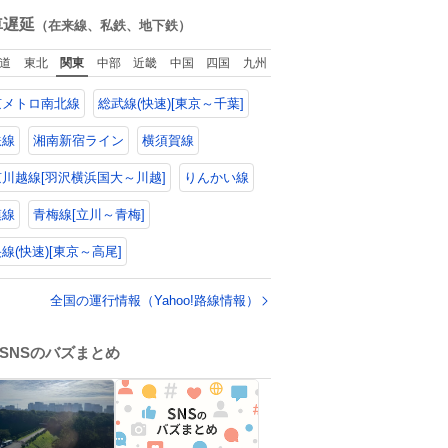
ね
回ったけど、旅行
数
車遅延
（在来線、私鉄、地下鉄）
で必ずマグネット
買い、今は家の冷
道
東北
関東
中部
近畿
中国
四国
九州
庫に貼ってる。 交
留学が終わって1年
京メトロ南北線
総武線(快速)[東京～千葉]
つけどそれぞれの
グネットを見る度
旅の思い出が鮮明
鉄線
湘南新宿ライン
横須賀線
よみがえります。
川越線[羽沢横浜国大～川越]
りんかい線
模線
青梅線[立川～青梅]
線(快速)[東京～高尾]
全国の運行情報（Yahoo!路線情報）
SNSのバズまとめ