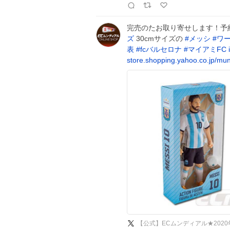
完売のたお取り寄せします！予
ズ
30cmサイズの
#
メッシ
#
ワ
表
#
fcバルセロナ
#
マイアミFC
store.shopping.yahoo.co.jp/mu
【公式】ECムンディアル★202