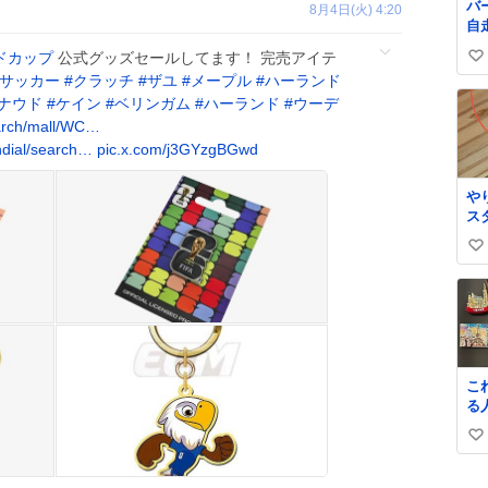
バ
8月4日(火) 4:20
ぶ
自
護
お
ドカップ
公式グッズセールしてます！ 完売アイテ
い
た
サッカー
#
クラッチ
#
ザユ
#
メープル
#
ハーランド
な
い
ナウド
#
ケイン
#
ベリンガム
#
ハーランド
#
ウーデ
さ
ね
サ
earch/mall/WC…
数
銭
ndial/search…
pic.x.com/j3GYzgBGwd
から これで
壊
や
で
ス
ら
ぼ
ジ
い
よ
線
ァ
い
も
分
す
ね
で
数
け
ーほ
を
こ
い
る
す
国
タ
い
マ
く
欲しい
い
す
学