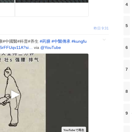
4
5
昨日 9:31
se#健康#中國醫#科普#养生
#
药膳
#
中醫傳承
#
kungfu
PSrFFUqv11A?si…
via
@YouTube
6
7
8
9