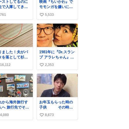
ーストしてるのに
映画『ちいかわ』で
厳しいよ 双方弁
走で入庫してきた
モモンガを嫌いにな
士を雇わないか？
客さん バーストし
った人へ それでも
761
5,533
い
ならその場で動か
愛される理由と可能
いで助け呼んで下
性 kai-
い
い😰 保険にロード
you.net/article/9618
ね
ービス付いてて金
6 『映画ちいかわ 人
数
負担も無いんです
魚の島のひみつ』を3
走ると、
回観て、原作も追っ
さなくていい所ま
ている筆者が、モモ
りました！夫がパ
1981年に『Dr.スラン
壊しちゃいますか
ンガの名誉回復を試
タを落として杉床
プ アラレちゃん』が
 実際、外装ダメー
みようとする記事で
こぼこしました！
放映開始された直後
、ABSセンサ断
す。ちいかわ初心者
16,112
2,353
い
かったーーー！フ
の鳥山明さんと、小
、ブレーキホース
向けです🖊
ーストぼこぼこ自
山茉美さんです。
い
傷入っちゃってま
じゃなくて！これ
…
ね
第二波いつでもい
数
ます！！！✌️いや
っとした！ 杉床
採用しようとして
れから海外旅行す
お年玉もらった時の
る方々へ忠告で
人へ 旅行先でその
子供 その時の
。杉床は乾燥パス
や都市を象徴する
親
に負けます。豆腐
4,080
8,673
い
グネットを買って
らいやわやわで
。 僕は交換留
い
。
してた1年間で20カ