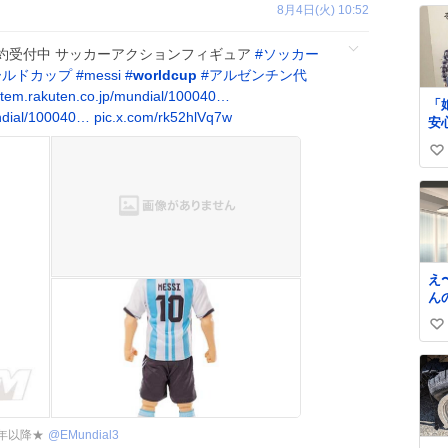
8月4日(火) 10:52
約受付中 サッカーアクションフィギュア
#
ソッカー
ールドカップ
#
messi
#
worldcup
#
アルゼンチン代
item.rakuten.co.jp/mundial/100040…
「
ndial/100040…
pic.x.com/rk52hlVq7w
安心」 
い。 ちなみ
い
ス
求
い
て
ね
ー
数
え
ん
い〜。 
い
市
「
い
っ
ね
寂
数
詰
い
0年以降★
@
EMundial3
せ