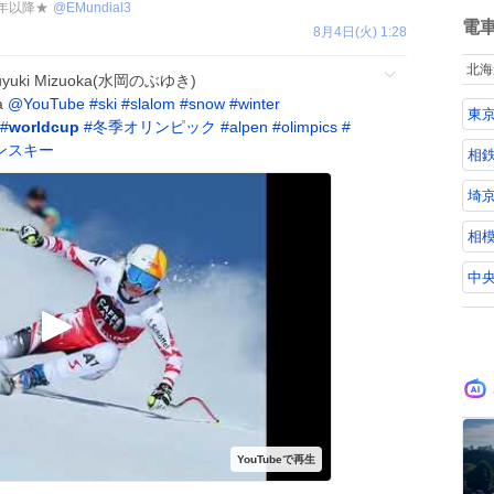
ね
0年以降★
@
EMundial3
国
数
電
8月4日(火) 1:28
先
を
北海
蔵
buyuki Mizuoka(水岡のぶゆき)
換
a
@YouTube
#
ski
#
slalom
#
snow
#
winter
東
経
#
worldcup
#
冬季オリンピック
#
alpen
#
olimpics
#
マ
ンスキー
に
相
に
埼京
相
中央