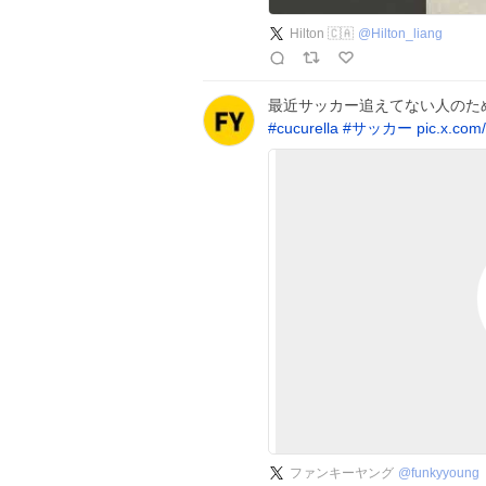
Hilton 🇨🇦
@
Hilton_liang
最近サッカー追えてない人のた
#
cucurella
#
サッカー
pic.x.com
ファンキーヤング
@
funkyyoung