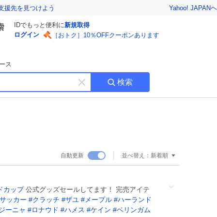
Yahoo! JAPAN
ヘ
支援先を見つけよう
IDでもっと便利に
新規取得
ログイン
［おトク］10％OFFクーポンあります
ース
検索
キ
ー
ワ
ー
ド
を
消
自動更新
並べ替え：
新着順
す
ドカップ
公式グッズセールしてます！ 完売アイテ
サッカー
#
クラッチ
#
ザユ
#
メープル
#
ハーランド
ジーニャ
#
ロナウド
#
ハメス
#
ケイン
#
ベリンガム