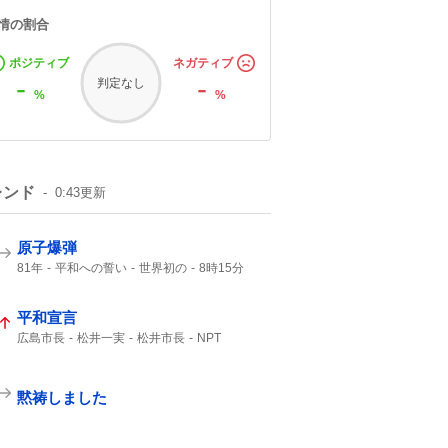
情の割合
ポジティブ
ネガティブ
-
-
判定なし
%
%
レンド
0:43
更新
原子爆弾
81年
平和への誓い
世界初の
8時15分
午前8時15分
1945年
広島東洋カープ
ご冥福をお祈り
平和宣言
広島市長
松井一実
松井市長
NPT
核兵器使用
ないがしろにする
武力行使
非人道的
第二次大戦
自分勝手な
黙祷しました