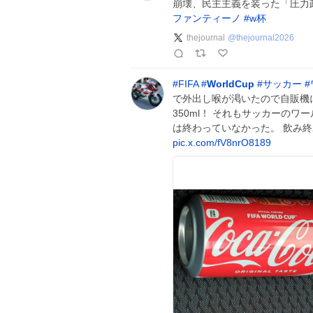
崩壊、民主主義を装った「圧力
ファンティーノ
#
w杯
thejournal
@
thejournal2026
#
FIFA
#
WorldCup
#
サッカー
#
で外出し喉が渇いたので自販機に。
350ml！ それもサッカーの
は終わっていなかった。 飲み
pic.x.com/fV8nrO8189