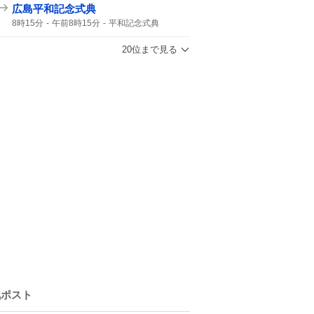
津波の心配はありません
震源の深さ
広島平和記念式典
緊急地震速報
地震速報
鹿児島県
8時15分
午前8時15分
平和記念式典
地震の規模
1945年
駐日大使
核兵器廃絶
広島 平和記念式典
予定でした
20位まで見る
高市ヤメロ
記念式典
気ポスト