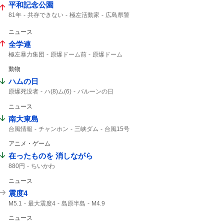
平和記念公園
81年
共存できない
極左活動家
広島県警
小泉防衛大臣
広島市民
ニュース
全学連
極左暴力集団
原爆ドーム前
原爆ドーム
ドーム前
動物
ハムの日
原爆死没者
ハ(8)ム(6)
バルーンの日
仙台七夕まつり
消費拡大
1年分
ニュース
南大東島
台風情報
チャンホン
三峡ダム
台風15号
大東島
15号
台風13号
大型の台風
アニメ・ゲーム
13号
在ったものを 消しながら
880円
ちいかわ
ニュース
震度4
M5.1
最大震度4
島原半島
M4.9
熊本県天草・芦北地方
熊本県熊本
ニュース
筑後地方
震度3
地震情報