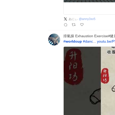
あにぃ
@
anny3xv5
排氣操 Exhaustion Exerci
#
worldcup
#
danc
...
youtu.be/