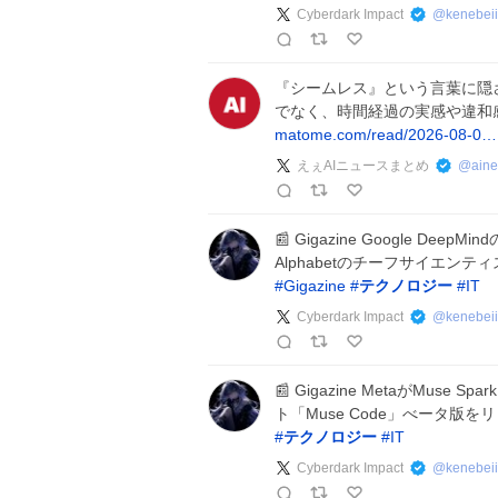
Cyberdark Impact
@
kenebeii
『シームレス』という言葉に隠
でなく、時間経過の実感や違和
matome.com/read/2026-08-0…
えぇAIニュースまとめ
@
ain
📰 Gigazine Google 
Alphabetのチーフサイエンテ
#
Gigazine
#
テクノロジー
#
IT
Cyberdark Impact
@
kenebeii
📰 Gigazine MetaがMus
ト「Muse Code」べータ版を
#
テクノロジー
#
IT
Cyberdark Impact
@
kenebeii