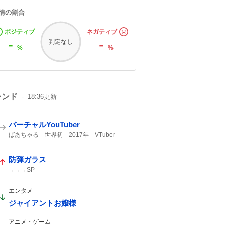
情の割合
ポジティブ
ネガティブ
-
-
判定なし
%
%
レンド
18:36
更新
バーチャルYouTuber
ばあちゃる
世界初
2017年
VTuber
デビュー
防弾ガラス
→→→SP
エンタメ
ジャイアントお嬢様
アニメ・ゲーム