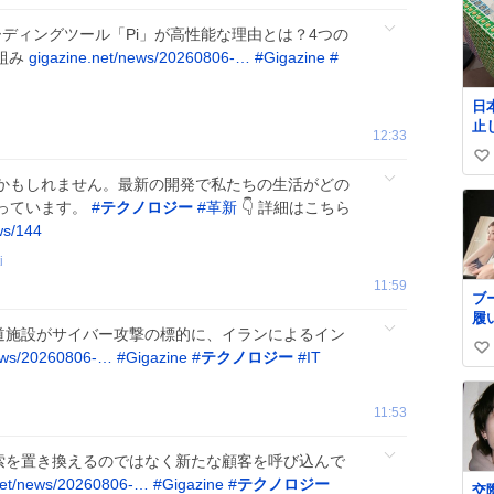
たAIコーディングツール「Pi」が高性能な理由とは？4つの
組み
gigazine.net/news/20260806-…
#
Gigazine
#
日
止
12:33
払い
い
郵
かもしれません。最新の開発で私たちの生活がどの
@J
い
っています。
#
テクノロジー
#
革新
👇 詳細はこちら
ね
ws/144
数
i
11:59
ブ
履
2州の水道施設がサイバー攻撃の標的に、イランによるイン
イ
news/20260806-…
#
Gigazine
#
テクノロジー
#
IT
い
い
ね
11:53
数
oogle検索を置き換えるのではなく新たな顧客を呼び込んで
net/news/20260806-…
#
Gigazine
#
テクノロジー
交際中 