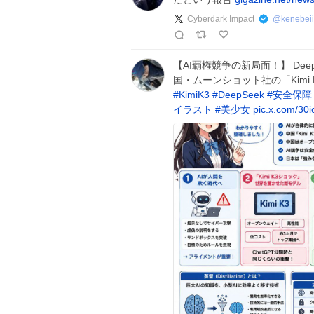
Cyberdark Impact
@
kenebeii
【AI覇権競争の新局面！】 De
国・ムーンショット社の「Kim
#
KimiK3
#
DeepSeek
#
安全保障
イラスト
#
美少女
pic.x.com/3