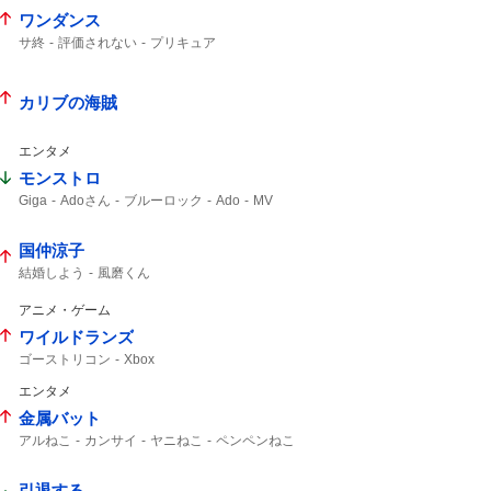
ワンダンス
サ終
評価されない
プリキュア
カリブの海賊
エンタメ
モンストロ
Giga
Adoさん
ブルーロック
Ado
MV
国仲涼子
結婚しよう
風磨くん
アニメ・ゲーム
ワイルドランズ
ゴーストリコン
Xbox
エンタメ
金属バット
アルねこ
カンサイ
ヤニねこ
ペンペンねこ
カンサイねこ
小林ゆう
スラムダンク
引退する