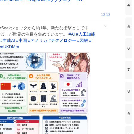
4
13:13
5
epSeekショックから約1年、新たな衝撃として中
i K3」が世界の注目を集めています。
#
AI
#
人工知能
#
生成AI
#
中国
#
アメリカ
#
テクノロジー
#
図解
#
0icoUKDMm
6
7
8
9