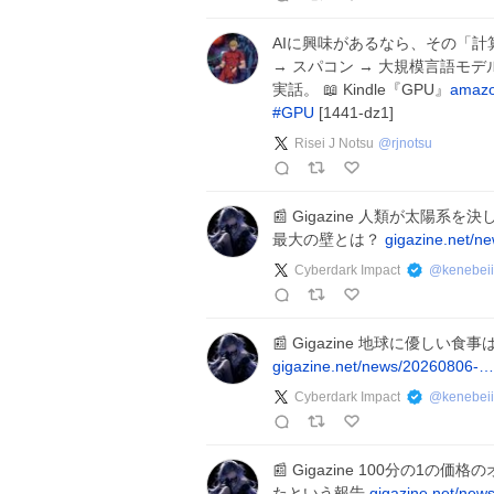
AIに興味があるなら、その「計
→ スパコン → 大規模言語モ
実話。 📖 Kindle『GPU』
amazo
#
GPU
[1441-dz1]
Risei J Notsu
@
rjnotsu
📰 Gigazine 人類が太
最大の壁とは？
gigazine.net/
Cyberdark Impact
@
kenebeii
📰 Gigazine 地球に優し
gigazine.net/news/20260806-…
Cyberdark Impact
@
kenebeii
📰 Gigazine 100分の1の
たという報告
gigazine.net/ne