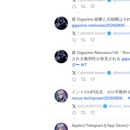
Cyberdark Impact
@
kenebeii
📰 Gigazine 細菌と古
gigazine.net/news/20260806-…
Cyberdark Impact
@
kenebeii
📰 Gigazine Atlassi
される脆弱性が発見される
giga
ジー
#
IT
Cyberdark Impact
@
kenebeii
インドのUPI決済、ゼロ手数
nexus.tech/posts/20260806…
#
ALICIA NEXUS
@
Alicia_Nex
AppleがTelegramをApp S