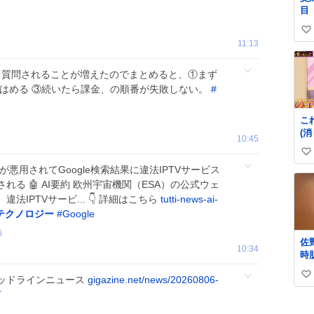
目
い
11:13
い
ね
いて質問されることが増えたのでまとめると、①まず
数
てはめる ③続いたら課金、の順番が失敗しない。
#
こ
(
10:45
の
い
ら)
が悪用されてGoogle検索結果に違法IPTVサービス
い
れる 🤖 AI要約 欧州宇宙機関（ESA）の公式ウェ
ね
IPTVサービ... 👇 詳細はこちら
tutti-news-ai-
数
テクノロジー
#
Google
i
佐
10:34
時
っ
6日のヘッドラインニュース
gigazine.net/news/20260806-
い
り
肌
T
い
ね