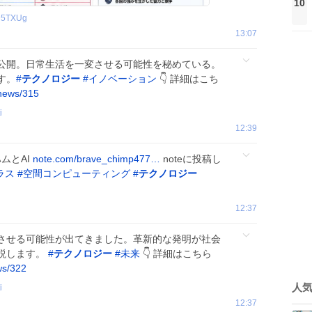
10
D5TXUg
13:07
公開。日常生活を一変させる可能性を秘めている。
す。
#
テクノロジー
#
イノベーション
👇 詳細はこち
/news/315
i
12:39
ムとAI
note.com/brave_chimp477…
noteに投稿し
ラス
#
空間コンピューティング
#
テクノロジー
12:37
させる可能性が出てきました。革新的な発明が社会
説します。
#
テクノロジー
#
未来
👇 詳細はこちら
ws/322
人
i
12:37