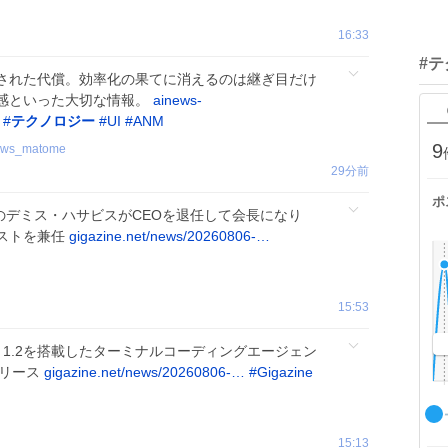
16:33
#
された代償。効率化の果てに消えるのは継ぎ目だけ
感といった大切な情報。
ainews-
#
テクノロジー
#
UI
#
ANM
9
ews_matome
29分前
ポ
DeepMindのデミス・ハサビスがCEOを退任して会長になり
ィストを兼任
gigazine.net/news/20260806-…
15:53
e Spark 1.2を搭載したターミナルコーディングエージェン
リリース
gigazine.net/news/20260806-…
#
Gigazine
15:13