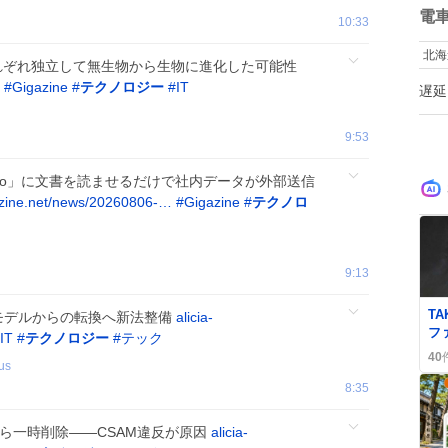
数
電
10:33
北海
細菌はそれぞれ独立して無生物から生物に進化した可能性
#
Gigazine
#
テクノロジー
#
IT
遅延
9:53
anのAI「Rovo」に文書を読ませるだけで社内データが外部送信
zine.net/news/20260806-…
#
Gigazine
#
テクノロ
9:13
0
T
料モデルからの転換へ新法整備
alicia-
フ
IT
#
テクノロジー
#
テック
＆
40
us
『T
配
8:35
toreから一時削除——CSAM違反が原因
alicia-