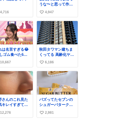
うな〜と思って作っ
たら想像の何倍も美
4,716
4,947
い
味しい美味しい言っ
てくれて嬉しい
い
ね
数
れは名言すぎる😂
秋田タワマン建ちま
消しゴム食べた6歳
くってる 高齢化ヤバ
弟を思い出しなが
すぎて駅前にコンパ
10,667
6,186
い
クトシティつくって
高齢者を住ませる考
い
えらしい 病院も全部
ね
駅前にある
数
野さんのこれ見た
バズってたセブンの
肌キレイすぎてび
シュガーバタークレ
くりしたし、やは
ープうますぎて
12,276
2,981
い
アイドルって体型･
7NOWで買い溜め🛒
管理すごすぎる
💭
い
ね