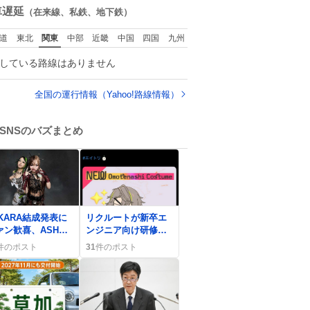
数
車遅延
（在来線、私鉄、地下鉄）
道
東北
関東
中部
近畿
中国
四国
九州
している路線はありません
全国の運行情報（Yahoo!路線情報）
SNSのバズまとめ
0
AKARA結成発表に
リクルートが新卒エ
ァン歓喜、ASHA
ンジニア向け研修資
KOKONAの新曲
料13本を無料公開、
件のポスト
31
件のポスト
ime is money』
AI時代のサバイバル
信決定
術が話題に