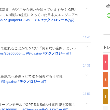
感
算基盤」がどこから来たか知っていますか？ GPU
デル この連鎖の起点に立っていた日本人エンジニアの
n.co.jp/dp/B0H3WGFR1N
#
テクノロジー
#
小説
14:41
ト
陽系を決して離れることができない「何もない空間」という
news/20260806-…
#
Gigazine
#
テクノロジー
#
IT
1
14:33
い食事は細胞老化を遅らせて脳を保護する可能性
2
#
Gigazine
#
テクノロジー
#
IT
13:53
3
価格のオープンモデルでGPT-5.6 Solの検索性能を凌駕し
ws/20260806-…
#
Gigazine
#
テクノロジー
#
IT