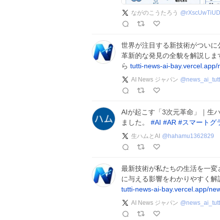
ながのこうたろう
@
rXscUwTiU
世界が注目する新技術がついに
革新的な発見の全貌を解説しま
ら
tutti-news-ai-bay.vercel.app
AI News ジャパン
@
news_ai_tutt
AIが起こす「3次元革命」｜生ハ
ました。
#
AI
#
AR
#
スマートグ
生ハムとAI
@
hahamu1362829
最新技術が私たちの生活を一変
に与える影響をわかりやすく解
tutti-news-ai-bay.vercel.app/ne
AI News ジャパン
@
news_ai_tutt