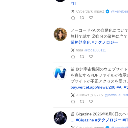
#
IT
Cyberdark Impact
@
kenebeii
ノーコード×AIの自動化につ
無料で試す ②自分の業務に当
業務効率化
#
テクノロジー
toda
@
toda000111
🚨 欧州宇宙機関のウェブサイト
を宣伝するPDFファイルが表示さ
ブサイトが不正アクセスを受け、違法
bay.vercel.app/news/288
#
AI
#
AI News ジャパン
@
news_ai_tutt
📰 Gigazine 2026年8月
…
#
Gigazine
#
テクノロジー
#
I