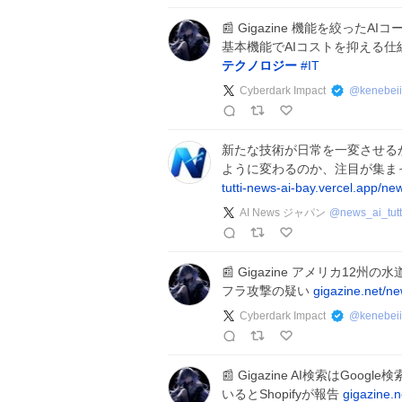
📰 Gigazine 機能を絞っ
基本機能でAIコストを抑える仕
テクノロジー
#
IT
Cyberdark Impact
@
kenebeii
新たな技術が日常を一変させる
ように変わるのか、注目が集ま
tutti-news-ai-bay.vercel.app/ne
AI News ジャパン
@
news_ai_tutt
📰 Gigazine アメリカ1
フラ攻撃の疑い
gigazine.net/
Cyberdark Impact
@
kenebeii
📰 Gigazine AI検索はG
いるとShopifyが報告
gigazine.