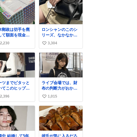
本郵政は切手を廃
ロンシャンのこのシ
して額面を現金で
リーズ、なかなか安
戻せ2026 #日本
くならないのにセー
2,230
3,304
い
政
ル価格になってる🖤
apanPostHD_PR
✨レザーなのが反則
い
級にかわいい。持っ
ね
てるだけでコーデが
数
格上げされる。
ーツまでピタッと
ライブ会場では、財
いてこのヒップラ
布の判断力がおかし
ン…強すぎる。
くなる。
2,396
1,015
い
い
ね
数
結婚して5年
彼氏が気に入るだろ