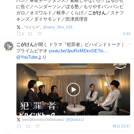
ハン／翠星チークダンス／素敵じゃないか／はるかぜ
に告ぐ／ヘンダーソン／ぼる塾／もりやすバンバンビ
ガロ／オズワルド／蛙亭／くらげ／
こがけん
／スナフ
キンズ／ダイヤモンド／田津原理音
｡*✡さな✡*｡
@
sana_3tou_639
1
0:42
こがけん
が聞く ドラマ『犯罪者』ビハインドトーク｜
プライムビデオ
youtu.be/3puRxMEkvDE?si…
@YouTube
より
wasQBochibochidesuwa2
@
Qbaba11
昨日 23:37