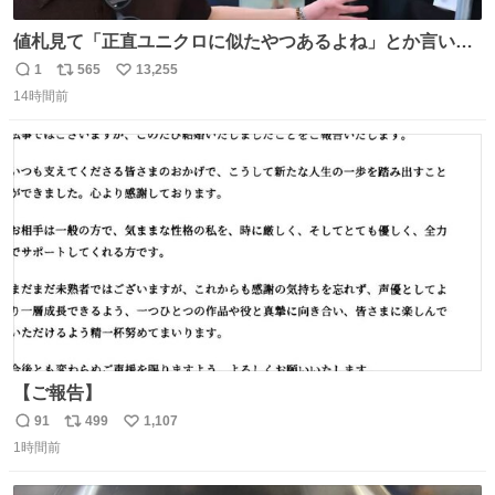
値札見て「正直ユニクロに似たやつあるよね」とか言い出
すの好きすぎるWWWWWWWWWWWWW こちら側と同じ
1
565
13,255
返
リ
い
感覚助かる🙂‍↕️🙂‍↕️🙂‍↕️
14時間前
信
ポ
い
数
ス
ね
ト
数
数
【ご報告】
91
499
1,107
返
リ
い
1時間前
信
ポ
い
数
ス
ね