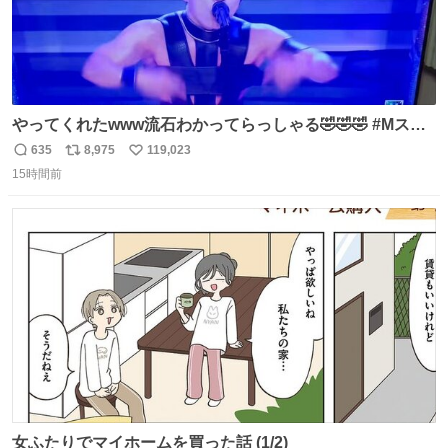
やってくれたwww流石わかってらっしゃる🤣🤣🤣 #Mステ
#西川貴教
635
8,975
119,023
返
リ
い
15時間前
信
ポ
い
数
ス
ね
ト
数
数
女ふたりでマイホームを買った話 (1/2)