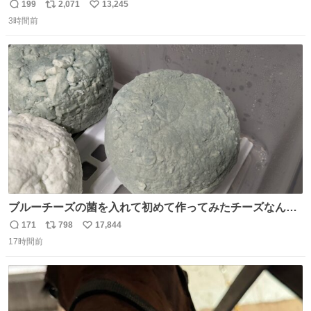
ら、ちいさいことは気にしなくてヨシ！ #現場猫
199
2,071
13,245
返
リ
い
3時間前
信
ポ
い
数
ス
ね
ト
数
数
ブルーチーズの菌を入れて初めて作ってみたチーズなんだ
けど 本能でちょっとヤバいと思っちゃう見た目だな
171
798
17,844
返
リ
い
17時間前
信
ポ
い
数
ス
ね
ト
数
数