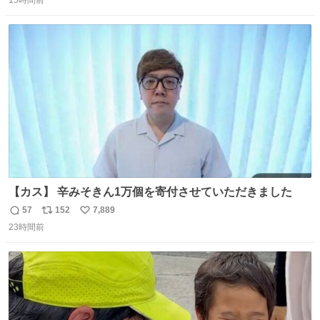
15時間前
信
ポ
い
習慣に欠かせないものだった。 当時の香水は、現在私たち
数
ス
ね
が知る香水よりも単純な組成で、その大部分は薔薇、菫、
ト
数
数
ベルガモット、
【カス】 辛みそきん1万個を寄付させていただきました
57
152
7,889
返
リ
い
23時間前
信
ポ
い
数
ス
ね
ト
数
数