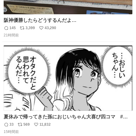
阪神優勝したらどうするんだよ…
145
3,399
43,290
返
リ
い
21時間前
信
ポ
い
数
ス
ね
ト
数
数
夏休みで帰ってきた孫におじいちゃん大喜び四コマ #四
コマ漫画 #Web漫画 #漫画が読めるハッシュタグ
33
569
11,832
返
リ
い
15時間前
信
ポ
い