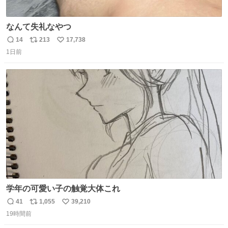
なんて失礼なやつ
14
213
17,738
返
リ
い
1日前
信
ポ
い
数
ス
ね
ト
数
数
学年の可愛い子の触覚大体これ
41
1,055
39,210
返
リ
い
19時間前
信
ポ
い
数
ス
ね