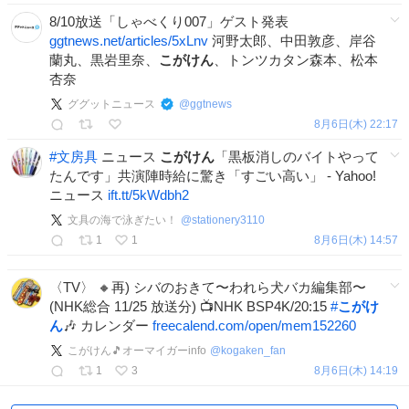
8/10放送「しゃべくり007」ゲスト発表
ggtnews.net/articles/5xLnv
河野太郎、中田敦彦、岸谷
蘭丸、黒岩里奈、
こがけん
、トンツカタン森本、松本
杏奈
ググットニュース
@
ggtnews
8月6日(木) 22:17
#
文房具
ニュース
こがけん
「黒板消しのバイトやって
たんです」共演陣時給に驚き「すごい高い」 - Yahoo!
ニュース
ift.tt/5kWdbh2
文具の海で泳ぎたい！
@
stationery3110
1
1
8月6日(木) 14:57
〈TV〉 🔸再) シバのおきて〜われら犬バカ編集部〜
(NHK総合 11/25 放送分) 📺NHK BSP4K/20:15
#
こがけ
ん
🎶 カレンダー
freecalend.com/open/mem152260
こがけん🎵オーマイガーinfo
@
kogaken_fan
1
3
8月6日(木) 14:19