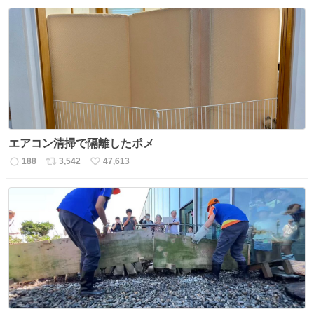
信
ポ
い
数
ス
ね
ト
数
数
エアコン清掃で隔離したポメ
188
3,542
47,613
返
リ
い
信
ポ
い
数
ス
ね
ト
数
数