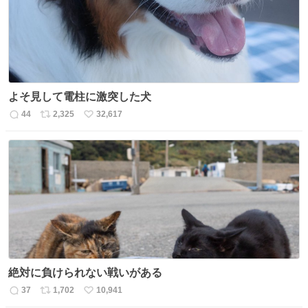
よそ見して電柱に激突した犬
44
2,325
32,617
返
リ
い
信
ポ
い
数
ス
ね
ト
数
数
絶対に負けられない戦いがある
37
1,702
10,941
返
リ
い