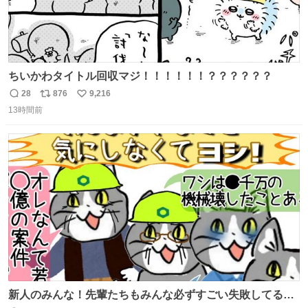
ちいかわタイトル回収マジ！！！！！！？？？？？？
28
876
9,216
返
リ
い
13時間前
信
ポ
い
数
ス
ね
ト
数
数
新人のみんな！先輩たちもみんな必ずすごい失敗してるか