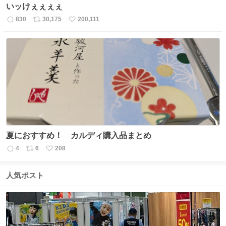
いッけぇぇぇぇ
830
30,175
200,111
返
リ
い
信
ポ
い
数
ス
ね
ト
数
数
夏におすすめ！ カルディ購入品まとめ
4
6
208
返
リ
い
信
ポ
い
数
ス
ね
人気ポスト
ト
数
数