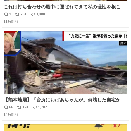
これは打ち合わせの最中に運ばれてきて私の理性を根こそ
ぎ奪い去ったプリンの写真です。
1
201
3,080
返
リ
い
11時間前
信
ポ
い
数
ス
ね
ト
数
数
【熊本地震】「台所におばあちゃんが」倒壊した自宅から
孫が救出 地震発生時、台所で夕食の準備をしていた祖母の
66
191
1,782
返
リ
い
「助けて」という声。祖母を背負い、助け出した孫が「命
14時間前
信
ポ
い
があったのは奇跡」と当時の状況を語った。
数
ス
ね
ト
数