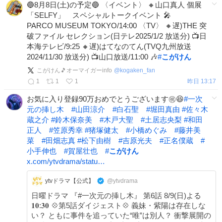
🔵8月8日(土)の予定🔵 〈イベント〉 🔸山口真人 個展
「SELFY」 スペシャルトークイベント 🎤
PARCO MUSEUM TOKYO/14:00 〈TV〉 🔸遅)THE 突
破ファイル セレクション(日テレ2025/1/2 放送分) 📺日
本海テレビ/9:25 🔸遅)はてなのてん(TVQ九州放送
2024/11/30 放送分) 📺山口放送/11:00 🎶
#
こがけん
こがけん🎵オーマイガーinfo
@
kogaken_fan
1
1
1
昨日 13:17
お気に入り登録90万おめでとうございます㊗😆
#
一次
元の挿し木
#
山田涼介
#
白石聖
#
堀田真由
#
佐々木
蔵之介
#
鈴木保奈美
#
木戸大聖
#
土居志央梨
#
和田
正人
#
笠原秀幸
#
猪塚健太
#
小橋めぐみ
#
藤井美
菜
#
田畑志真
#
松下由樹
#
吉原光夫
#
正名僕蔵
#
小手伸也
#
賀屋壮也
#
こがけん
x.com/ytvdrama/statu…
ytvドラマ【公式】
@ytvdrama
日曜ドラマ 『#一次元の挿し木』 第6話 8/9(日)よる
𝟏𝟎:𝟑𝟎 💠第5話ダイジェスト💠 義妹・紫陽は存在しな
い？ ともに事件を追っていた“唯”は別人？ 衝撃展開の