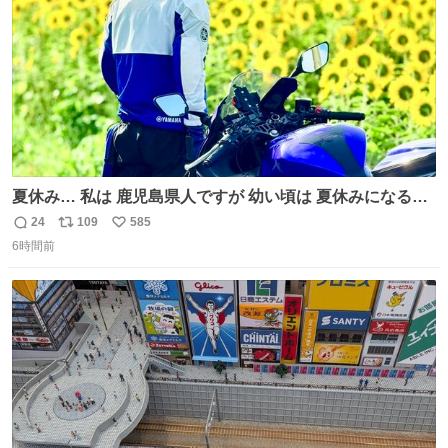
夏休み… 私は 鹿児島県人ですが 幼い頃は 夏休みになると
母の郷… 山梨へ遊びに行くのが楽しみでした 母の実家へ 1
24
109
585
返
リ
い
ヶ月近く泊まって … … 今の私は 医療従事者 お盆休み？ﾅﾆ
6時間前
信
ポ
い
ｿﾚｵｲｼｲﾉ?(笑 … … 子どもの頃 山梨で見た ひまわり畑の風
数
ス
ね
景 淡い記憶 そんな思い出の風景… ありますか？
ト
数
数