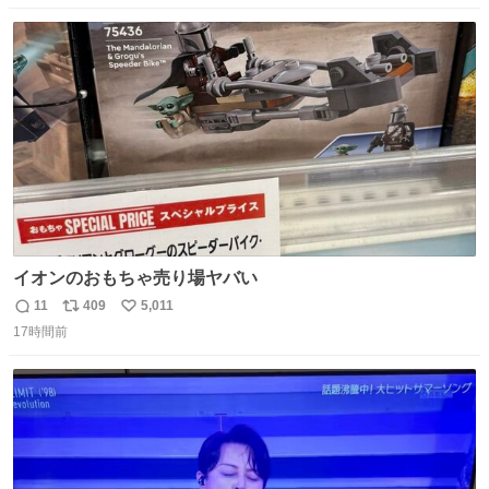
数
ス
ね
ト
数
数
イオンのおもちゃ売り場ヤバい
11
409
5,011
返
リ
い
17時間前
信
ポ
い
数
ス
ね
ト
数
数