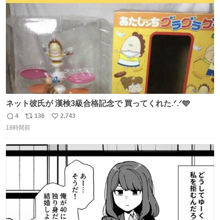
数
ネット彼氏が 漢検3級合格記念で 買ってくれた.ᐟ.ᐟ🩵
4
136
2,743
返
リ
い
18時間前
信
ポ
い
数
ス
ね
ト
数
数