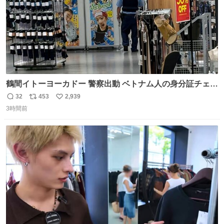
鶴間イトーヨーカドー 警察出動 ベトナム人の身分証チェッ
クを開店前に実施、店内まで見張りにきてます。不法滞在
32
453
2,939
返
リ
い
者は覚悟してお越しください。
3時間前
信
ポ
い
数
ス
ね
ト
数
数