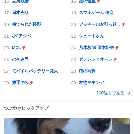
立川競輪
謎の怪盗
日本売り
スマホゲーム 倒産
捨てられた怪獣
プッチーのお引っ越し
小3アシベ
シュートさん
MDL
乃木坂46 岡本姫奈
のぞみ号
ダノンフィオーレ
モバイルバッテリー発火
猫の写真
握手のみ
本物モモンガ
100位まで見る
つぶやきピックアップ