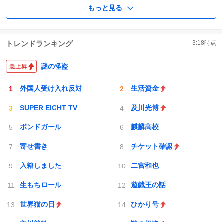
もっと見る
トレンドランキング
3:18
時点
謎の怪盗
外国人受け入れ反対
生活資金
SUPER EIGHT TV
及川光博
ボンドガール
麒麟高校
寄せ書き
チケット確認
入籍しました
二宮和也
生もちロール
遊戯王の話
世界猫の日
ひかり号