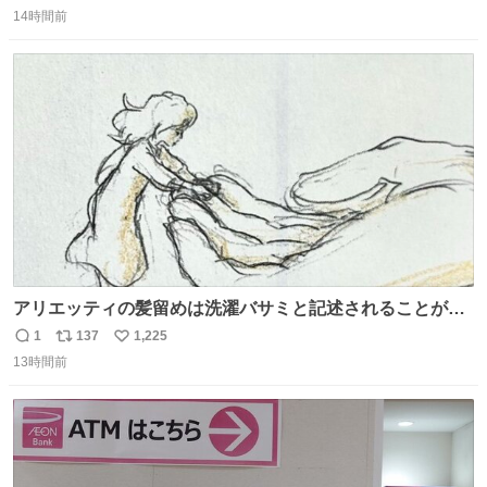
返
リ
い
14時間前
信
ポ
い
数
ス
ね
ト
数
数
アリエッティの髪留めは洗濯バサミと記述されることが多
いですが、もっと小さいプラスチックのクリップです。 バ
1
137
1,225
返
リ
い
ネは使いやすいように強度を調整してあるはず。
13時間前
信
ポ
い
数
ス
ね
ト
数
数