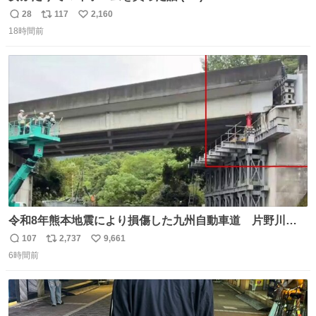
28
117
2,160
返
リ
い
18時間前
信
ポ
い
数
ス
ね
ト
数
数
令和8年熊本地震により損傷した九州自動車道 片野川橋
（下り線）の復旧作業を行っています。 タイムラプス動画
107
2,737
9,661
返
リ
い
で、段差が生じた橋桁をジャッキアップしている様子をご
6時間前
信
ポ
い
紹介します。 引き続き、早期復旧に向けて着実に工事を進
数
ス
ね
めてまいります。 #NEXCO西日本 #熊本地震
ト
数
数