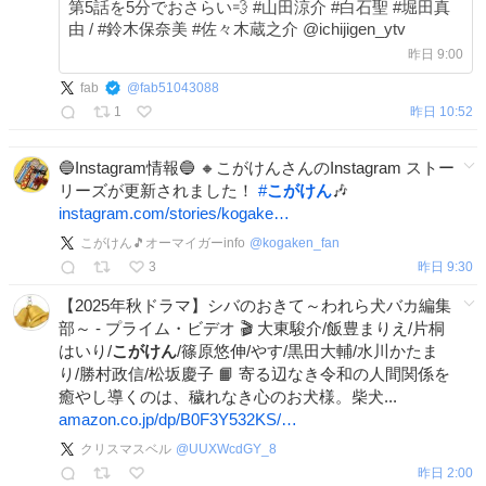
第5話を5分でおさらい💨 #山田涼介 #白石聖 #堀田真
由 / #鈴木保奈美 #佐々木蔵之介 @ichijigen_ytv
昨日 9:00
fab
@
fab51043088
1
昨日 10:52
🔵Instagram情報🔵 🔸こがけんさんのInstagram ストー
リーズが更新されました！
#
こがけん
🎶
instagram.com/stories/kogake…
こがけん🎵オーマイガーinfo
@
kogaken_fan
3
昨日 9:30
【2025年秋ドラマ】シバのおきて～われら犬バカ編集
部～ - プライム・ビデオ 🎬 大東駿介/飯豊まりえ/片桐
はいり/
こがけん
/篠原悠伸/やす/黒田大輔/水川かたま
り/勝村政信/松坂慶子 📙 寄る辺なき令和の人間関係を
癒やし導くのは、穢れなき心のお犬様。柴犬​.​.​.
amazon.co.jp/dp/B0F3Y532KS/…
クリスマスベル
@
UUXWcdGY_8
昨日 2:00