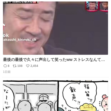
ト
数
数
最後の最後で久々に声出して笑ったww ストレスなんて笑
って吹き飛ばせ！！ #水曜日のダウンタウン #大友康平
8
108
2,454
返
リ
い
1日前
信
ポ
い
数
ス
ね
ト
数
数