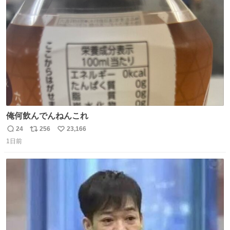
ト
数
数
俺何飲んでんねんこれ
24
256
23,166
返
リ
い
1日前
信
ポ
い
数
ス
ね
ト
数
数