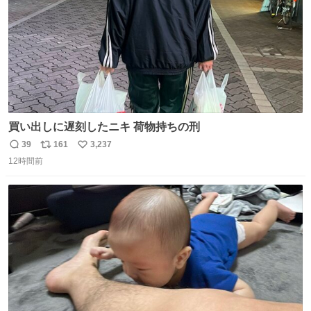
買い出しに遅刻したニキ 荷物持ちの刑
39
161
3,237
返
リ
い
12時間前
信
ポ
い
数
ス
ね
ト
数
数