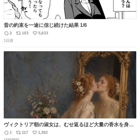
昔の約束を一途に信じ続けた結果 1/6
2
103
5,633
返
リ
い
1日前
信
ポ
い
数
ス
ね
ト
数
数
ヴィクトリア朝の淑女は、むせ返るほど大量の香水を身に
つけるものではないとされていた。それでも香水は、髪や
1
117
1,302
返
リ
い
肌の手入れと同じくらい、ヴィクトリア朝の女性達の美容