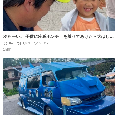
冷たーい。 子供に冷感ポンチョを着せてあげたら大はしゃ
ぎで喜んでくれました。 こんな素敵な代物を提供してくれ
362
3,869
58,312
返
リ
い
た山口県の恩師に感謝。
1日前
信
ポ
い
数
ス
ね
ト
数
数