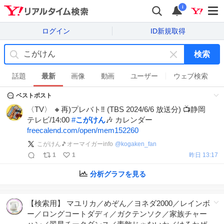
i
ログイン
ID新規取得
検索
キ
ー
話題
最新
画像
動画
ユーザー
ウェブ検索
ワ
ベストポスト
ー
ド
〈TV〉 🔸再)プレバト‼︎ (TBS 2024/6/6 放送分) 📺静岡
を
テレビ/14:00
#
こがけん
🎶 カレンダー
消
freecalend.com/open/mem152260
す
こがけん🎵オーマイガーinfo
@
kogaken_fan
1
1
昨日 13:17
分析グラフを見る
【検索用】 マユリカ／めぞん／ヨネダ2000／レインボ
ー／ロングコートダディ／ガクテンソク／家族チャー