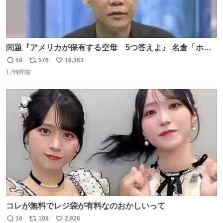
問題『アメリカが保有する空母 5つ答えよ』 名倉「ホン
マごめん、日本」
59
576
16,363
返
リ
い
17時間前
信
ポ
い
数
ス
ね
ト
数
数
コレが無料でレジ袋が有料なのおかしいって
10
108
2,926