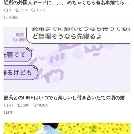
近所の外国人ヤードに、、、 めちゃくちゃ有名車捨てられ
てました😭 外装ぼろぼろだし、、 中も何にも残ってない
9
115
1,291
返
リ
い
し、、 可哀想に😢😢 今まで数十年お疲れ様でした、、 #バ
17時間前
信
ポ
い
ニング #当時 #廃車 #勿体無い
数
ス
ね
ト
数
数
彼氏とのLINEはいつでも楽しいし付き合いたての頃の嬉し
かったLINEは無限にあるけど(同棲前は1日で各50通くらい
27
100
8,915
返
リ
い
送りあってたし)最近嬉しかったのはこれ
1日前
信
ポ
い
数
ス
ね
ト
数
数