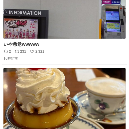
いや悪意wwwww
2
231
2,321
返
リ
い
16時間前
信
ポ
い
数
ス
ね
ト
数
数