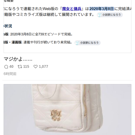
マジかよ……
40
115
1,077
返
リ
い
6時間前
信
ポ
い
数
ス
ね
ト
数
数