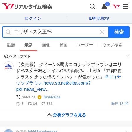
i
ログイン
ID新規取得
検索
キ
ー
話題
最新
画像
動画
ユーザー
ウェブ検索
ワ
ベストポスト
ー
ド
【次走報】 クイーンS覇者ココナッツブラウンは
エリ
を
ザベス女王杯
とマイルCSの両睨み 上村師「京都3勝
消
クラスを勝った時のインパクトが強かった」
#
ココナ
す
ッツブラウン
news.sp.netkeiba.com/?
pid=news_view…
netkeiba
@
netkeiba
7
84
733
昨日 13:40
分析グラフを見る
返信先:
@
hhhhayatoraaaa