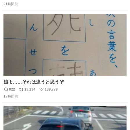
21時間前
信
ポ
い
数
ス
ね
ト
数
数
娘よ……それは違うと思うぞ
822
13,234
139,778
返
リ
い
12時間前
信
ポ
い
数
ス
ね
ト
数
数