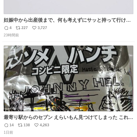
妊娠中から出産後まで、何も考えずにサッと持って行ける
ようなショルダーバッグが欲しいな〜と思っていたのだけ
4
227
3,727
返
リ
い
ど snidelでめちゃくちゃピッタリなものを見つけたので買
23時間前
信
ポ
い
った！✨ スマホと小物とペットボトルが入るの最高すぎる
数
ス
ね
🥹 しかもスマホ入れ独立してるしファスナーない！地味に
ト
数
数
嬉しいやつ！！！
最寄り駅からのセブン えらいもん見つけてしまった これ売
ってくれへんかな… #浅井健一 #ポテチ #ロックの名盤
14
138
4,263
返
リ
い
1日前
信
ポ
い