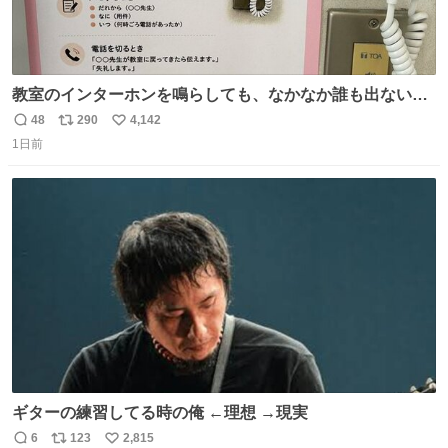
教室のインターホンを鳴らしても、なかなか誰も出ないこ
とがあります…。 もしかすると「電話の出方」に困ってい
48
290
4,142
返
リ
い
るのかもしれません。 そこで「何を話せばいいか」が見え
1日前
信
ポ
い
る手引きを用意して、安心して電話に出られるようにしま
数
ス
ね
す。 インターホンの応対も大切なコミュニケーションの学
ト
数
数
びです。
ギターの練習してる時の俺 ←理想 →現実
6
123
2,815
返
リ
い