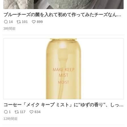
ブルーチーズの菌を入れて初めて作ってみたチーズなんだ
けど 本能でちょっとヤバいと思っちゃう見た目だな
14
101
899
返
リ
い
3時間前
信
ポ
い
数
ス
ね
ト
数
数
コーセー「メイク キープ ミスト」に“ゆずの香り”、しっと
りツヤ肌叶う保湿タイプ - fashion-press.net/news/148945
1
117
634
返
リ
い
12時間前
信
ポ
い
数
ス
ね