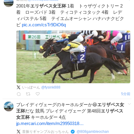
2001年
エリザベス女王杯
1着 トゥザヴィクトリー 2
着 ローズバド 3着 ティコティコタック 4着 レデ
ィパステル 5着 テイエムオーシャン ハナハナクビク
ビ
pic.x.com/csTr9DiO6q
いっぽーん
@
fysink888
6分前
ブレイディヴェーグのキーホルダーか😆
エリザベス女
王杯
だな 競馬 ブレイディヴェーグ 第48回
エリザベス
女王杯
キーホルダー 4点
jp.mercari.com/item/m29950318…
首振りギャンブルおっちゃん
@
808gambleochan