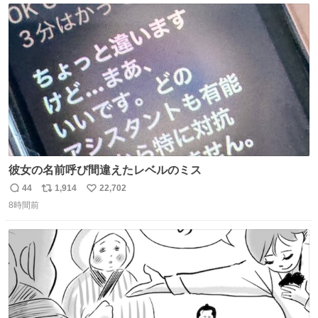
ト
数
数
彼女の名前呼び間違えたレベルのミス
44
1,914
22,702
返
リ
い
8時間前
信
ポ
い
数
ス
ね
ト
数
数