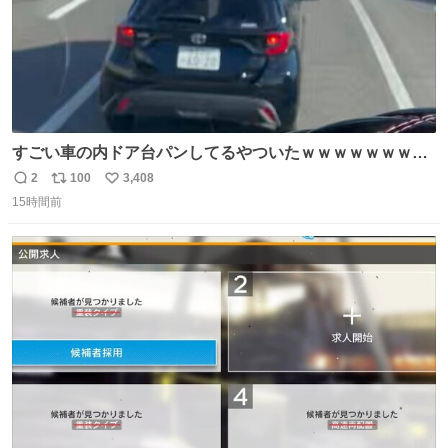
すごい車の内ドア台パンしてるやついたｗｗｗｗｗｗｗｗ
ｗｗｗｗｗｗ
2
100
3,408
返
リ
い
15時間前
信
ポ
い
数
ス
ね
ト
数
数