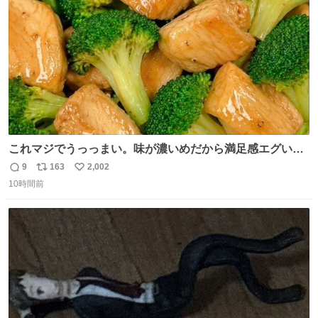
数
これマジでうっっまい。味が濃いめだから満足感エグいし
1週間で3キロ痩せた😭
9
163
2,002
返
リ
い
10時間前
信
ポ
い
数
ス
ね
ト
数
数