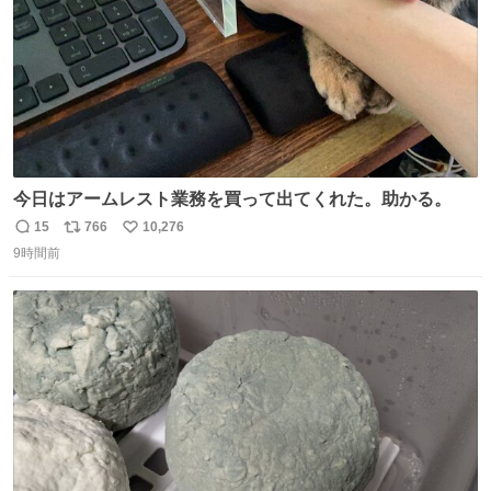
今日はアームレスト業務を買って出てくれた。助かる。
15
766
10,276
返
リ
い
9時間前
信
ポ
い
数
ス
ね
ト
数
数