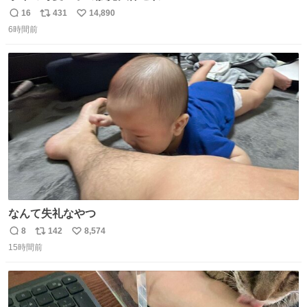
16
431
14,890
返
リ
い
6時間前
信
ポ
い
数
ス
ね
ト
数
数
なんて失礼なやつ
8
142
8,574
返
リ
い
15時間前
信
ポ
い
数
ス
ね
ト
数
数