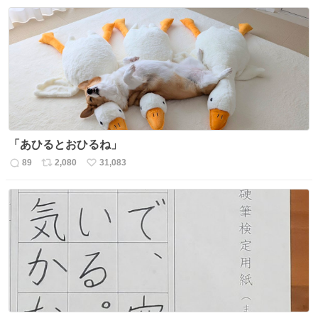
信
ポ
い
数
ス
ね
ト
数
数
「あひるとおひるね」
89
2,080
31,083
返
リ
い
信
ポ
い
数
ス
ね
ト
数
数