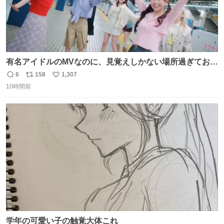
有名アイドルのMVなのに、見覚えしかない場所過ぎておも
ろいな
6
158
1,307
返
リ
い
10時間前
信
ポ
い
数
ス
ね
ト
数
数
学年の可愛い子の触覚大体これ