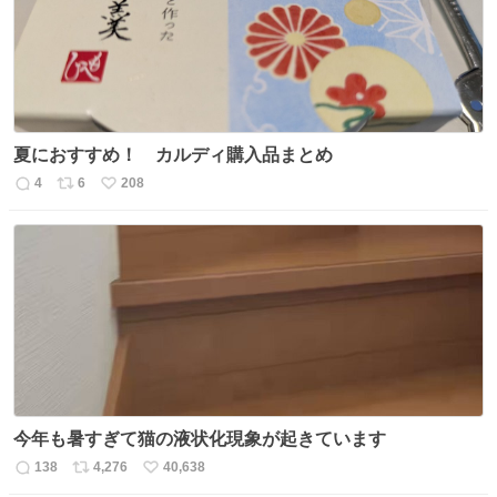
夏におすすめ！ カルディ購入品まとめ
4
6
208
返
リ
い
信
ポ
い
数
ス
ね
ト
数
数
今年も暑すぎて猫の液状化現象が起きています
138
4,276
40,638
返
リ
い