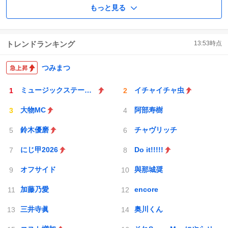
もっと見る
トレンドランキング
13:53
時点
つみまつ
ミュージックステーション
イチャイチャ虫
大物MC
阿部寿樹
鈴木優磨
チャヴリッチ
にじ甲2026
Do it!!!!!
オフサイド
與那城奨
加藤乃愛
encore
三井寺眞
奥川くん