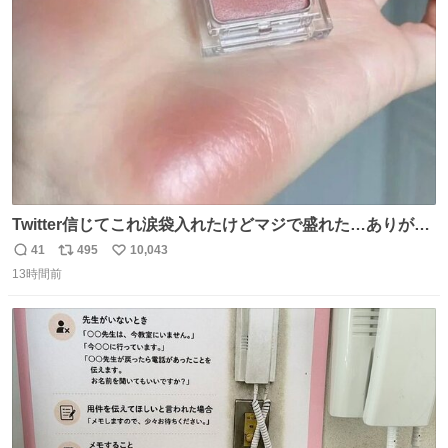
ト
数
数
Twitter信じてこれ涙袋入れたけどマジで盛れた…ありがと
う…
41
495
10,043
返
リ
い
13時間前
信
ポ
い
数
ス
ね
ト
数
数