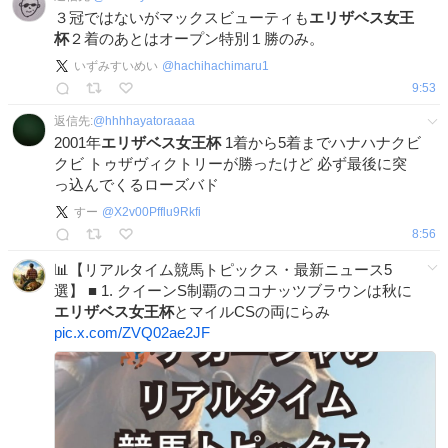
３冠ではないがマックスビューティも
エリザベス女王
杯
２着のあとはオープン特別１勝のみ。
いずみすいめい
@
hachihachimaru1
9:53
返信先:
@
hhhhayatoraaaa
2001年
エリザベス女王杯
1着から5着までハナハナクビ
クビ トゥザヴィクトリーが勝ったけど 必ず最後に突
っ込んでくるローズバド
すー
@
X2v00Pfflu9Rkfi
8:56
📊【リアルタイム競馬トピックス・最新ニュース5
選】 ■ 1. クイーンS制覇のココナッツブラウンは秋に
エリザベス女王杯
とマイルCSの両にらみ
pic.x.com/ZVQ02ae2JF