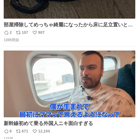
部屋掃除してめっちゃ綺麗になったから床に足立置いとい
たら家族にまだゴミ残ってるよって言われて神
2
107
907
返
リ
い
18時間前
信
ポ
い
数
ス
ね
ト
数
数
新幹線初めて乗る外国人ニキ面白すぎる
6
671
12,104
返
リ
い
1日前