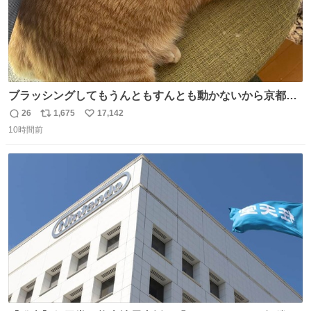
ブラッシングしてもうんともすんとも動かないから京都の
寺にある庭みたいになってる
26
1,675
17,142
返
リ
い
10時間前
信
ポ
い
数
ス
ね
ト
数
数