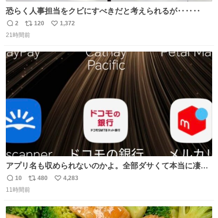
恐らく人事担当をクビにすべきだと考えられるが‥‥‥
2
120
1,372
返
リ
い
21時間前
信
ポ
い
数
ス
ね
ト
数
数
アプリ名も収められないのかよ。全部ダサくて本当に凄
い。 https://t.co/LemyLGyVkR
10
480
4,283
返
リ
い
11時間前
信
ポ
い
数
ス
ね
ト
数