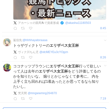
アカーシャの競馬🏇で資産形成
@
akasha11180503
8:45
返信先:
@
hhhhayatoraaaa
トゥザヴィクトリーの
エリザベス女王杯
ヴィク川ちん児
@
xtcMEYEu3cYOgzn
8:26
ココナッツブラウンに
エリザベス女王杯
行って欲しい
って人は去年の
エリザベス女王杯
をどう評価してるの
かを知りたいな。 煽りとかじゃなくて参考に。 内を
上手く立ち回れれば1着あったとか思ってるなら知り
たいし。
梵天間
@
mngwwmng264870
7:19