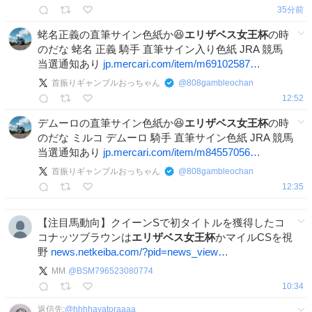
35分前
蛯名正義の直筆サイン色紙か😆
エリザベス女王杯
の時
のだな 蛯名 正義 騎手 直筆サイン入り色紙 JRA 競馬
当選通知あり
jp.mercari.com/item/m69102587…
首振りギャンブルおっちゃん
@
808gambleochan
12:52
デムーロの直筆サイン色紙か😆
エリザベス女王杯
の時
のだな ミルコ デムーロ 騎手 直筆サイン色紙 JRA 競馬
当選通知あり
jp.mercari.com/item/m84557056…
首振りギャンブルおっちゃん
@
808gambleochan
12:35
【注目馬動向】クイーンSで初タイトルを獲得したコ
コナッツブラウンは
エリザベス女王杯
かマイルCSを視
野
news.netkeiba.com/?pid=news_view…
MM
@
BSM796523080774
10:34
返信先:
@
hhhhayatoraaaa