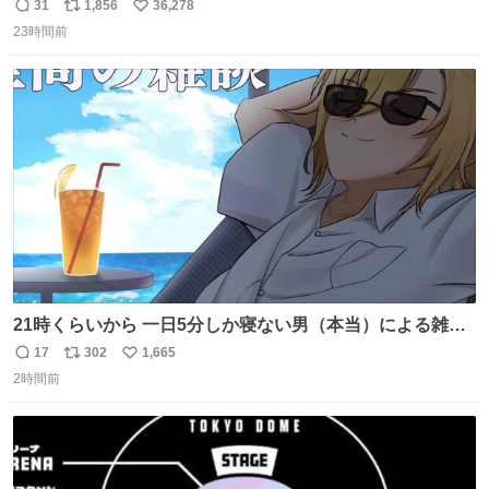
31
1,856
36,278
返
リ
い
23時間前
信
ポ
い
数
ス
ね
ト
数
数
21時くらいから 一日5分しか寝ない男（本当）による雑談
youtube.com/live/FjEPM8ZBP… @YouTubeより
17
302
1,665
返
リ
い
2時間前
信
ポ
い
数
ス
ね
ト
数
数