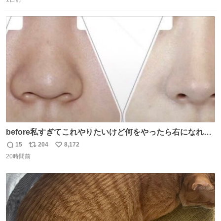
信
ポ
い
数
ス
ね
ト
数
数
before私すぎてこれやりたいけど何をやったら右になれる
の
15
204
8,172
返
リ
い
20時間前
信
ポ
い
数
ス
ね
ト
数
数