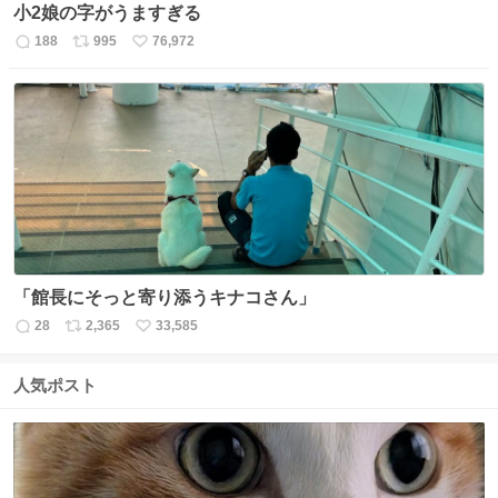
小2娘の字がうますぎる
188
995
76,972
返
リ
い
信
ポ
い
数
ス
ね
ト
数
数
「館長にそっと寄り添うキナコさん」
28
2,365
33,585
返
リ
い
信
ポ
い
数
ス
ね
人気ポスト
ト
数
数