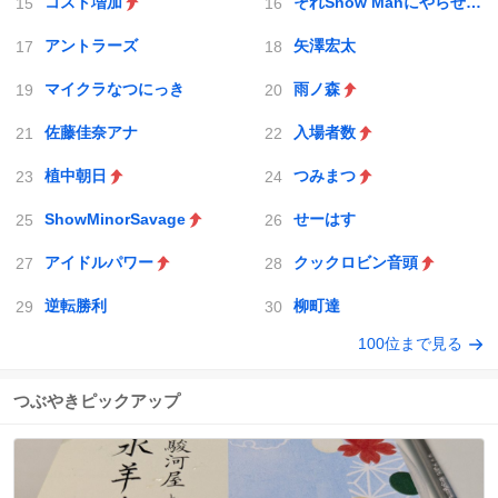
コスト増加
それSnow Manにやらせて下さい
アントラーズ
矢澤宏太
マイクラなつにっき
雨ノ森
佐藤佳奈アナ
入場者数
植中朝日
つみまつ
ShowMinorSavage
せーはす
アイドルパワー
クックロビン音頭
逆転勝利
柳町達
100位まで見る
つぶやきピックアップ