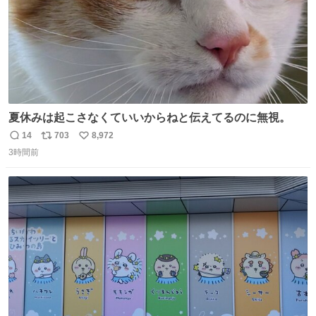
夏休みは起こさなくていいからねと伝えてるのに無視。
14
703
8,972
返
リ
い
3時間前
信
ポ
い
数
ス
ね
ト
数
数