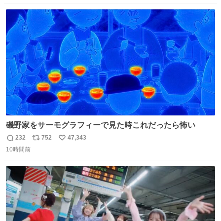
数
ス
ね
ト
数
数
磯野家をサーモグラフィーで見た時これだったら怖い
232
752
47,343
返
リ
い
10時間前
信
ポ
い
数
ス
ね
ト
数
数