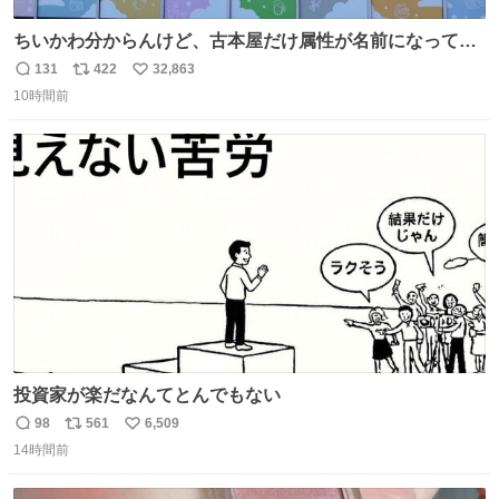
ちいかわ分からんけど、古本屋だけ属性が名前になってる
のはどういうこと？
131
422
32,863
返
リ
い
10時間前
信
ポ
い
数
ス
ね
ト
数
数
投資家が楽だなんてとんでもない
98
561
6,509
返
リ
い
14時間前
信
ポ
い
数
ス
ね