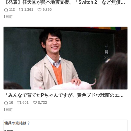
【発表】任天堂が熊本地震支援、「Switch 2」など無償修
理へ 保証切れでも対象 news.livedoor.com/article/detail…
113
1,361
9,390
返
リ
い
任天堂が令和8年熊本地震の被災者支援として、災害救助
1日前
信
ポ
い
法適用地域からの同社製品の修理について、27年2月1日ま
数
ス
ね
で無償で対応すると発表した。「Switch 2」や「Switch」
ト
数
数
「Joy-Con」などが対象。
「みんなで育てたPちゃんですが、黄色ブドウ球菌のエン
テロトキシン（耐熱性毒素）が検出されたので、議論する
10
601
8,732
返
リ
い
までもなく処分が決まりました」
1日前
信
ポ
い
数
ス
ね
ト
数
数