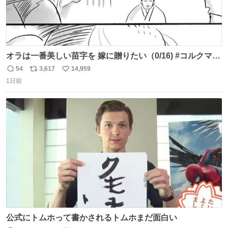
オラは一番美しい苗字を 嫁に贈りたい（0/16) #コルクマン
ガ専科
54
3,617
14,959
返
リ
い
1日前
信
ポ
い
数
ス
ね
ト
数
数
公式にトムホって書かされるトムホまだ面白い