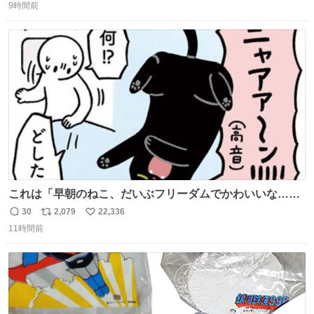
9時間前
信
ポ
い
数
ス
ね
ト
数
数
これは「早朝のねこ、だいぶフリーダムでかわいいな…」
の絵日記です🎐
30
2,079
22,336
返
リ
い
11時間前
信
ポ
い
数
ス
ね
ト
数
数