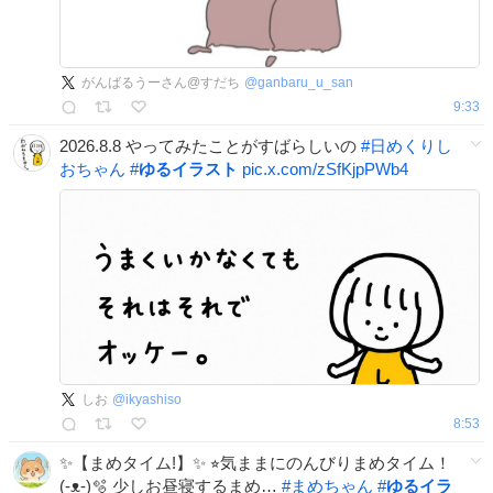
がんばるうーさん@すだち
@
ganbaru_u_san
9:33
2026.8.8 やってみたことがすばらしいの
#
日めくりし
おちゃん
#
ゆるイラスト
pic.x.com/zSfKjpPWb4
しお
@
ikyashiso
8:53
✨【まめタイム!】✨ ⭐︎気ままにのんびりまめタイム！
(-ᴥ-)🫧 少しお昼寝するまめ…
#
まめちゃん
#
ゆるイラ