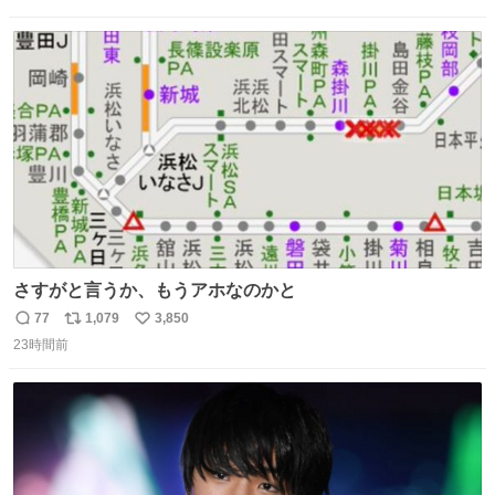
信
ポ
い
数
ス
ね
ト
数
数
さすがと言うか、もうアホなのかと
77
1,079
3,850
返
リ
い
23時間前
信
ポ
い
数
ス
ね
ト
数
数