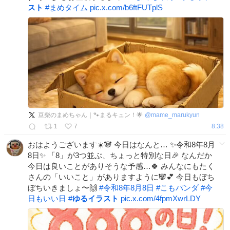
スト
#
まめタイム
pic.x.com/b6ftFUTplS
豆柴のまめちゃん｜🐾まるキュン！🌟
@
mame_marukyun
1
7
8:38
おはようございます☀️🐼 今日はなんと… ✨令和8年8月
8日✨ 「8」が3つ並ぶ、ちょっと特別な日🎉 なんだか
今日は良いことがありそうな予感…🍀 みんなにもたく
さんの「いいこと」がありますように🐼💕 今日もぼち
ぼちいきましょ〜🙌
#
令和8年8月8日
#
こもパンダ
#
今
日もいい日
#
ゆるイラスト
pic.x.com/4fpmXwrLDY