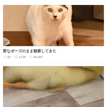
変なポーズのまま観察してきた
62
3,738
38,384
返
リ
い
信
ポ
い
数
ス
ね
ト
数
数