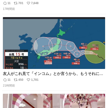
11
701
7,648
返
リ
い
17時間前
信
ポ
い
数
ス
ね
ト
数
数
友人がこれ見て「インコム」とか言うから、もうそれにし
か見えなくなっちゃった。
11
450
1,781
返
リ
い
21時間前
信
ポ
い
数
ス
ね
ト
数
数