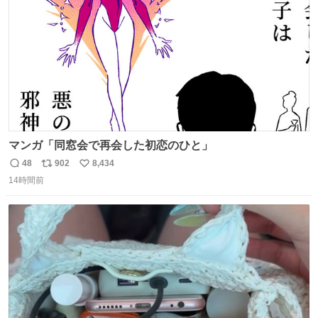
数
マンガ「同窓会で再会した初恋のひと」
48
902
8,434
返
リ
い
14時間前
信
ポ
い
数
ス
ね
ト
数
数