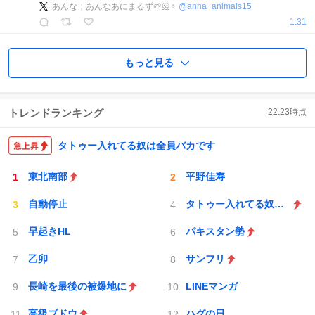
あんな￤あんなあにまるず🌱🐹⭐️
@
anna_animals15
1:31
もっと見る
トレンドランキング
22:23
時点
タトゥー入れてる奴は全員バカです
東北南部
平野佳寿
自動停止
タトゥー入れてる奴は全員バカです
早起きHL
パキスタン勢
乙卯
サンフリ
長崎を最後の被爆地に
LINEマンガ
高級ブドウ
ハグの日