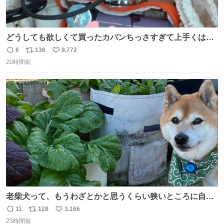
どうしても欲しくて買ったカバンちっさすぎて上手くはめ
ないと荷物入らん。女のカバンってなんでこんなちっさい
6
136
9,772
返
リ
い
の
20時間前
信
ポ
い
数
ス
ね
ト
数
数
老柴犬って、もうわざとかと思うくらい狭いところに自ら
はまりにいくじゃないですか？ 今朝ガーデニングしてる飼
11
128
3,166
返
リ
い
い主の間にはまってきて、最高に可愛かった♥️
23時間前