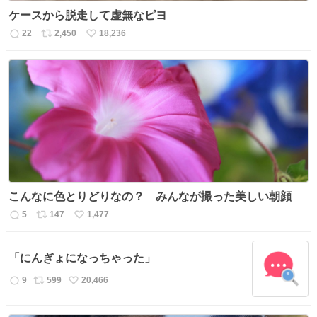
ケースから脱走して虚無なピヨ
22
2,450
18,236
返
リ
い
信
ポ
い
数
ス
ね
ト
数
数
こんなに色とりどりなの？ みんなが撮った美しい朝顔
5
147
1,477
返
リ
い
信
ポ
い
数
ス
ね
「にんぎょになっちゃった」
ト
数
数
9
599
20,466
返
リ
い
信
ポ
い
数
ス
ね