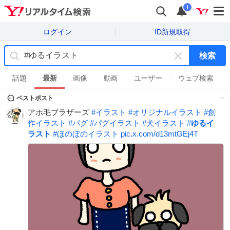
i
ログイン
ID新規取得
検索
キ
ー
話題
最新
画像
動画
ユーザー
ウェブ検索
ワ
ベストポスト
ー
ド
アホ毛ブラザーズ
#
イラスト
#
オリジナルイラスト
#
創
を
作イラスト
#
パグ
#
パグイラスト
#
犬イラスト
#
ゆるイ
消
ラスト
#
ほのぼのイラスト
pic.x.com/d13mtGEj4T
す