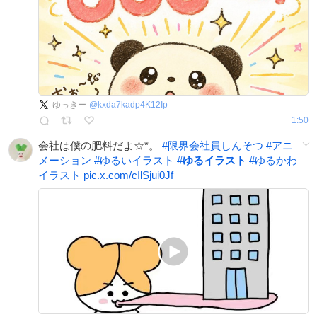
ゆっきー
@
kxda7kadp4K12Ip
1:50
会社は僕の肥料だよ☆*。
#
限界会社員しんそつ
#
アニ
メーション
#
ゆるいイラスト
#
ゆるイラスト
#
ゆるかわ
イラスト
pic.x.com/cIlSjui0Jf