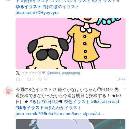
ト
#
創作イラスト
#
パグ
#
パグイラスト
#
犬イラスト
#
ゆるイラスト
#
ほのぼのイラスト
pic.x.com/7XRyuyvyrv
ピチピチパグ🧡
@
momo_pugpugpug
1
2
39
11:47
今週の3色イラスト🎨 軽やかなぱかちゃん🧑🏻‍🩰✨ 先
週投稿できなかったから今週は明日も投稿する！ ★50
日目★
#
るねの1日1絵
🦙
#
3色イラスト
#
illusration
#
art
#
ゆるイラスト
#
ほんわかイラスト
pic.x.com/kPG6n6u7tv
x.com/lune_alpaca/st…