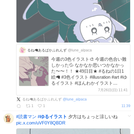
るね🦙あるぱかふれんず
@lune_alpaca
今週の3色イラスト🎨 今週の色合い難
しかった💦 なかなか思いつかなかっ
た〜〜！！ ★49日目★ #るねの1日1
絵🦙 #3色イラスト #illusration #art #ゆ
るイラスト #ほんわかイラスト
x.com/lune_alpaca/st…
7月26日(日) 11:41
るね🦙あるぱかふれんず
@
lune_alpaca
1
1
11:39
#
読書マン
#
ゆるイラスト
夕方はちょっと涼しいね
pic.x.com/uVF0Y8QBDR