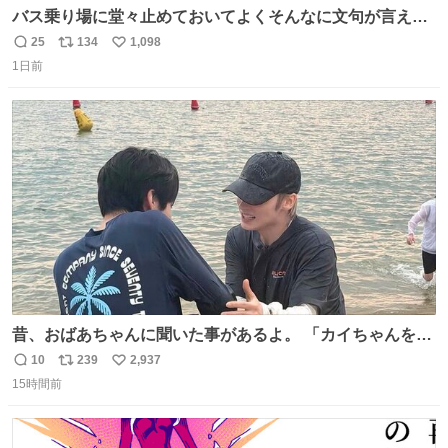
バス乗り場に堂々止めておいてよくそんなに文句が言える
ね 運転士は日本人やったのなら韓国人は関係ないし、なん
25
134
1,098
返
リ
い
なら68歳も関係ない…
1日前
信
ポ
い
数
ス
ね
ト
数
数
昔、おばあちゃんに聞いた事があるよ。 「カイちゃんをい
じめると、アイツが海から上がって来るぞ。」って。
10
239
2,937
返
リ
い
15時間前
信
ポ
い
数
ス
ね
ト
数