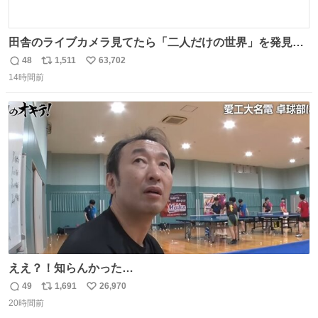
田舎のライブカメラ見てたら「二人だけの世界」を発見し
た
48
1,511
63,702
返
リ
い
14時間前
信
ポ
い
数
ス
ね
ト
数
数
ええ？！知らんかった…
49
1,691
26,970
返
リ
い
20時間前
信
ポ
い