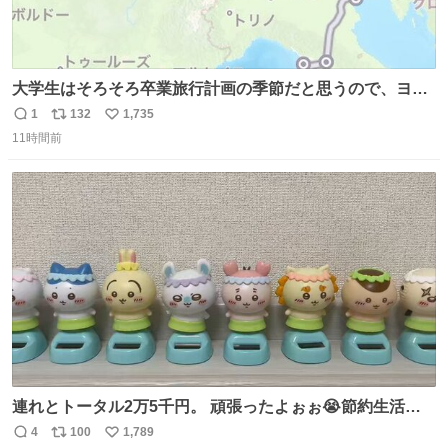
大学生はそろそろ卒業旅行計画の季節だと思うので、ヨー
ロッパ🇪🇺主要国を縦断できるおすすめルートをシェア！
1
132
1,735
返
リ
い
•以下の国をほぼユーレイルパス(EU内電車乗り放題チケッ
11時間前
信
ポ
い
ト)で電車移動可能 フランス🇫🇷 イギリス🇬🇧 ベルギー
数
ス
ね
🇧🇪 オランダ🇳🇱 ドイツ🇩🇪 イタリア🇮🇹
ト
数
数
連れとトータル2万5千円。 頑張ったよぉぉ😭節約生活の
始まり。笑
4
100
1,789
返
リ
い