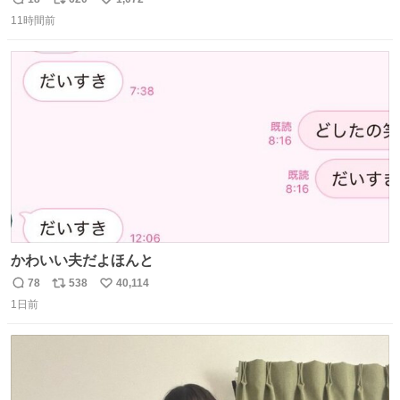
返
リ
い
引き取り手を探しております この2つは私の祖母が当初一
11時間前
信
ポ
い
目惚れで購入したもので、祖母はc型肝炎で58歳という若
数
ス
ね
さで亡くなりましたが、この家具達をとても大切にしてお
ト
数
数
りました 続く↓
かわいい夫だよほんと
78
538
40,114
返
リ
い
1日前
信
ポ
い
数
ス
ね
ト
数
数