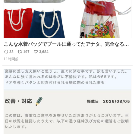
こんな水着バッグでプールに通ってたアナタ、完全なる同
世代（笑） #70年代 #80年代 #昭和レトロ
33
197
3,684
返
リ
い
11時間前
信
ポ
い
数
ス
ね
ト
数
数