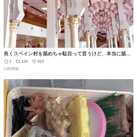
良くスペイン村を舐めちゃ駄目って言うけど、本当に舐め
ちゃ行けないのはスペィン村ホテル🏛🏨 だってロビーから
1
126
923
返
リ
い
中庭抜けるだけでこの有様🤩 ディズニーホテル泊まってる
14時間前
信
ポ
い
場所じゃない。 5年振りの志摩スペイン村パルケエスパー
数
ス
ね
ニャは益々素晴らしい場所になってる
ト
数
数