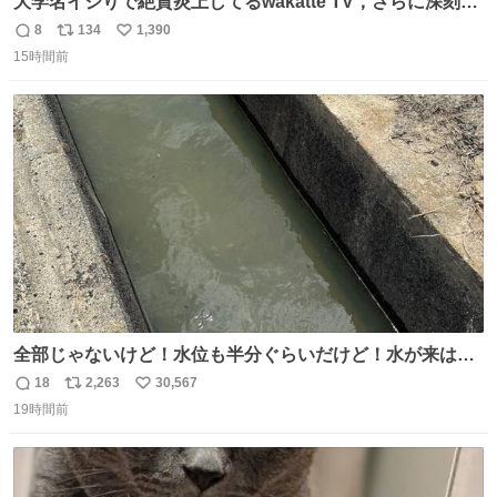
大学名イジりで絶賛炎上してるwakatte TV，さらに深刻な
問題はこっちでは？ ・都内の特定企業に入るのを極度に推
8
134
1,390
返
リ
い
奨し，それ以外の地域で堅実に生きるのを周縁化する ・恋
15時間前
信
ポ
い
愛にかまけ，「陽キャラ」として振る舞うのを極端に中心
数
ス
ね
化する ・院生が研究環境を求め他大学に移るのを批判する
ト
数
数
過去例↓
全部じゃないけど！水位も半分ぐらいだけど！水が来はじ
めたよ！！！ 作業してくれた方々ありがとーーー
18
2,263
30,567
返
リ
い
ー！！！！！！！！！！！！！！！！！！！！！！！！！
19時間前
信
ポ
い
！
数
ス
ね
ト
数
数