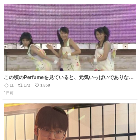
数
ス
ね
ト
数
数
この頃のPerfumeを見ていると、元気いっぱいでありなが
ら決して感情に任せすぎることなく、しっかりと制御され
11
172
1,858
返
リ
い
たダンスであることに新鮮に驚く。3人のあげた足の向き
1日前
信
ポ
い
や角度とか本当に細かな部分まできっちりと揃っていてそ
数
ス
ね
こから積み重ねてきた努力や練習量が見て取れる…
ト
数
数