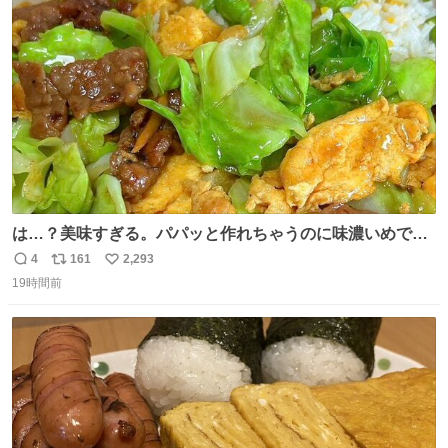
ト
数
数
は…？美味すぎる。パパッと作れちゃうのに味濃いめで満
足感エグいの天才だろ🥹
4
161
2,293
返
リ
い
19時間前
信
ポ
い
数
ス
ね
ト
数
数