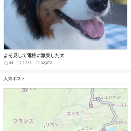
ト
数
数
よそ見して電柱に激突した犬
44
2,335
32,672
返
リ
い
信
ポ
い
数
ス
ね
人気ポスト
ト
数
数