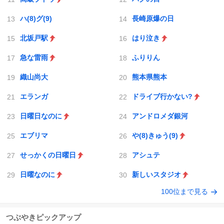
ハ(8)グ(9)
長崎原爆の日
北坂戸駅
はり泣き
急な雷雨
ふりりん
織山尚大
熊本県熊本
エランガ
ドライブ行かない?
日曜日なのに
アンドロメダ銀河
エブリマ
や(8)きゅう(9)
せっかくの日曜日
アシュテ
日曜なのに
新しいスタジオ
100位まで見る
つぶやきピックアップ