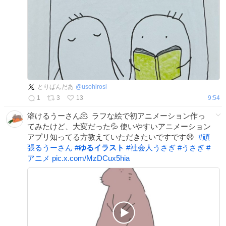
とりぱんだあ
@
usohirosi
1
3
13
9:54
溶けるうーさん🫠 ⁡ ラフな絵で初アニメーション作っ
てみたけど、大変だった💦 使いやすいアニメーション
アプリ知ってる方教えていただきたいですです😣 ⁡
#
頑
張るうーさん
#
ゆるイラスト
#
社会人うさぎ
#
うさぎ
#
アニメ
pic.x.com/MzDCux5hia