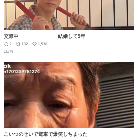
交際中 結婚して5年
2
132
1,538
返
リ
い
1日前
信
ポ
い
数
ス
ね
ト
数
数
こいつのせいで電車で爆笑しちまった