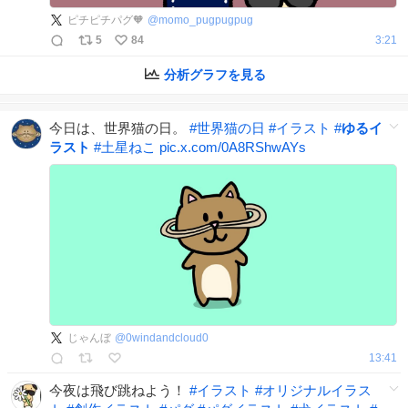
ピチピチパグ🧡
@
momo_pugpugpug
5
84
3:21
分析グラフを見る
今日は、世界猫の日。
#
世界猫の日
#
イラスト
#
ゆるイ
ラスト
#
土星ねこ
pic.x.com/0A8RShwAYs
じゃんぼ
@
0windandcloud0
13:41
今夜は飛び跳ねよう！
#
イラスト
#
オリジナルイラス