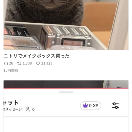
ニトリでメイクボックス買った
26
1,338
21,323
返
リ
い
15時間前
信
ポ
い
数
ス
ね
ト
数
数