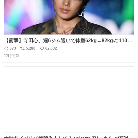
【衝撃】寺田心、週6ジム通いで体重62kg→82kgに 110kg
のベンチプレス持ち上げる姿披露
673
5,280
62,632
返
リ
い
news.livedoor.com/article/detail… 元々自重のみだった
22時間前
信
ポ
い
が、更に筋肉を大きくするためジム通いを開始。筋肉増量
数
ス
ね
のためおにぎり10個、ゼリー飲料3～4本、パスタと毎日4
ト
数
数
千kcalオーバーの食事を摂取し、増量したという。