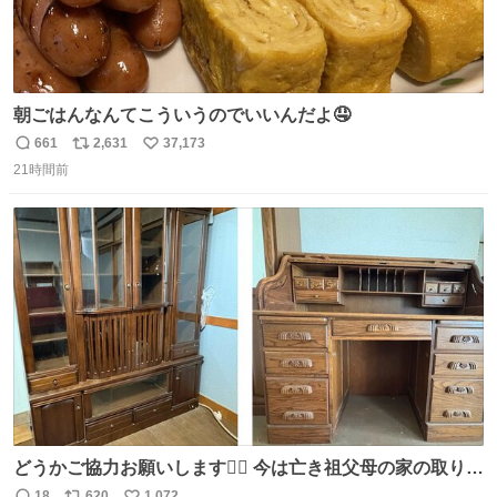
朝ごはんなんてこういうのでいいんだよ🤤
661
2,631
37,173
返
リ
い
21時間前
信
ポ
い
数
ス
ね
ト
数
数
どうかご協力お願いします🙇‍♂️ 今は亡き祖父母の家の取り壊
しが決まり、どうしても処分して欲しくない食器棚と机の
18
620
1,072