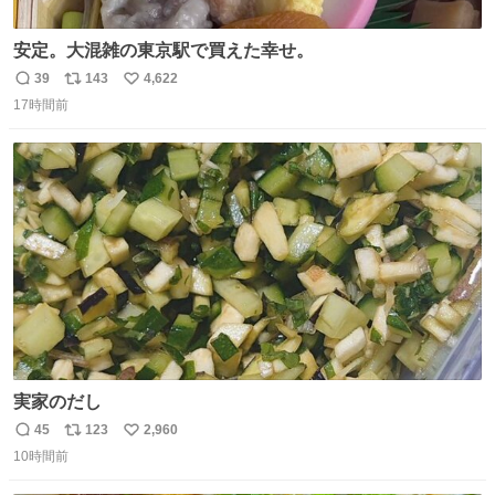
安定。大混雑の東京駅で買えた幸せ。
39
143
4,622
返
リ
い
17時間前
信
ポ
い
数
ス
ね
ト
数
数
実家のだし
45
123
2,960
返
リ
い
10時間前
信
ポ
い
数
ス
ね