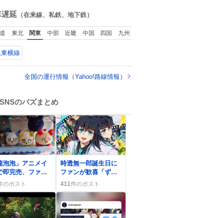
瞬間😭
ね
数
車遅延
（在来線、私鉄、地下鉄）
道
東北
関東
中部
近畿
中国
四国
九州
急東横線
全国の運行情報（Yahoo!路線情報）
SNSのバズまとめ
0
龍泡泡」アニメイ
時透無一郎誕生日に
で即完売、ファン
ファンが歓喜「ずっ
「欲しかった」や
と大好き」祝福の嵐
件のポスト
411
件のポスト
残念」などの声
がSNSを彩る