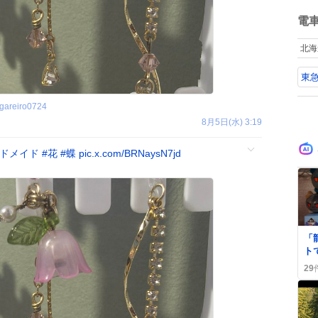
ね
数
電
北海
東
gareiro0724
8月5日(水) 3:19
ドメイド
#
花
#
蝶
pic.x.com/BRNaysN7jd
0
「
ト
は
29
「