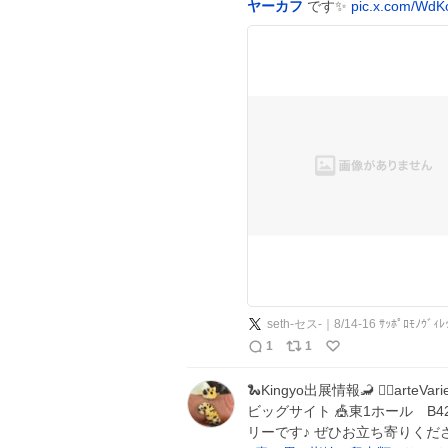
ヤーカフ
です✨
pic.x.com/WdK
seth-セス-｜8/14-16 ｻｯﾎﾟﾛﾓﾉ
1
1
🐍Kingyo出展情報🦂 💁‍♂️art
ビッグサイト 🎪東1ホール B4
リーです♪ ぜひお立ち寄りください