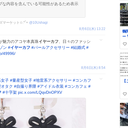
ブな内容を含んでいる可能性があるため表示
ズマーケット✩.*˚+
@
10Ushagi
8月6日(木) 13:22
鶴
ー
が魅力のアコヤ本真珠
イヤーカフ
、日々のファッシ
人
い
を
ゾン
#
イヤーカフ
#
パールアクセサリー
#
結婚式
#
内
い
/p/49996/
ま
ね
覚
数
さ
8月6日(木) 8:54
系女子
#
量産型女子
#
地雷系アクセサリー
#
コンカフ
【
型オタク
#
自撮り界隈
#
アイドル衣装
#
コンカフェ
#
フ
#
十字架
pic.x.com/LQqvDnOPXV
い
い
ね
数