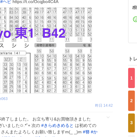
#
ヘビ
https://t.co/Ocqjbo4C4A
感
ト
1
e063
2
昨日 14:42
事終了しました。 お立ち寄り&お買物頂きました
3
ました✩.*˚+ 次の
#
きらめきめると
は初めての
さんまたよろしくお願い致しますm(_ _)m
#
簪
#
か