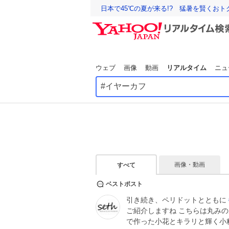
日本で45℃の夏が来る!? 猛暑を賢くお
ウェブ
画像
動画
リアルタイム
ニュ
画像・動画
すべて
ベストポスト
引き続き、ペリドットとともに
ご紹介しますね こちらは丸み
で作った小花とキラリと輝く小