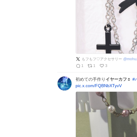
もフもフ♡アクセサリー
@
mohu
1
1
3
初めての手作り
イヤーカフ
🌷
#
pic.x.com/FQBNbXTyvV