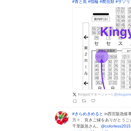
#
青と黒
#
指輪
#
爬虫類
#
サソリ
Kingyo(マネージャー)
@
rikugam
#
きらめきめると
in西宮阪急催
方々、良きご縁をありがとうござい
千里阪急さん。
@colorless2015