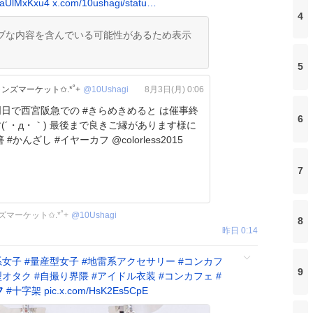
eaUlMxKxu4
x.com/10ushagi/statu…
4
ブな内容を含んでいる可能性があるため表示
5
ャンズマーケット✩.*˚+
@10Ushagi
8月3日(月) 0:06
阪急での #きらめきめると は催事終
6
(´・д・｀) 最後まで良きご縁があります様に
✩.*˚+ #簪 #かんざし #イヤーカフ @colorless2015
7
ズマーケット✩.*˚+
@
10Ushagi
8
昨日 0:14
系女子
#
量産型女子
#
地雷系アクセサリー
#
コンカフ
9
型オタク
#
自撮り界隈
#
アイドル衣装
#
コンカフェ
#
フ
#
十字架
pic.x.com/HsK2Es5CpE