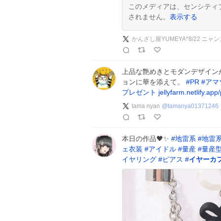
このメディアは、センシティ
されません。
表示する
かんざし屋YUMEYA*8/22 ニャン
上品な艶めきとモダンデザイン
ョンに華を添えて。
#
PR
#
アマ
プレゼント
jellyfarm.netlify.app
tama nyan
@
tamanya01371246
本日の作品🖤✨
#
地雷系
#
地雷
ェ衣装
#
アイドル
#
量産
#
量産
イヤリング
#
ピアス
#
イヤーカ