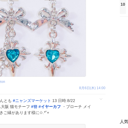
10
zon
8月6日(木) 14:00
ゃんとも
#
ニャンズマーケット
13 日時:8/22
ドーム大阪 猫モチーフ
#
簪
#
イヤーカフ
・ブローチ メイ
きご縁があります様に✩.*˚+
人