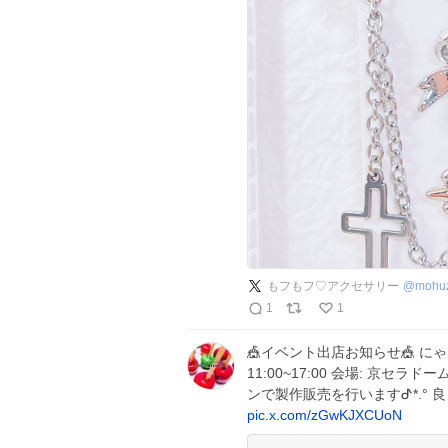
もフもフ♡アクセサリー
@
mohu
1
1
🎪イベント出店お知らせ🎪 に
11:00~17:00 会場: 京セラ
ンで製作販売を行いますᕷ*.° 良
pic.x.com/zGwKJXCUoN