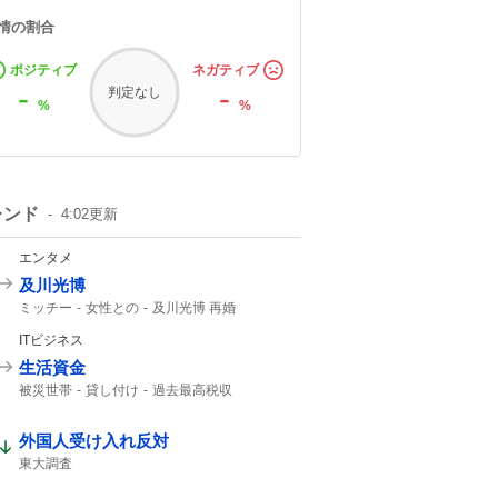
情の割合
ポジティブ
ネガティブ
-
-
判定なし
%
%
レンド
4:02
更新
エンタメ
及川光博
ミッチー
女性との
及川光博 再婚
一般女性
精進して参ります
一般の方と
ITビジネス
俳優として
57歳
56歳
生活資金
被災世帯
貸し付け
過去最高税収
夏のボーナス
外国人受け入れ反対
東大調査