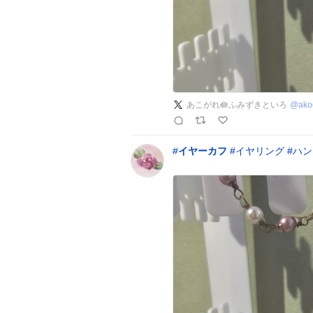
あこがれ🪷ふみずきといろ
@
ako
#
イヤーカフ
#
イヤリング
#
ハン