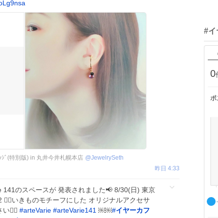
oLg9nsa
#
0
ポ
ｳﾞｨﾚｯｼﾞ(特別版) in 丸井今井札幌本店
@
JewelrySeth
昨日 4:33
eVarie 141のスペースが 発表されました📢 8/30(日) 東京
2 💁‍♂️いきものモチーフにした オリジナルアクセサ
‍♂️
#
arteVarie
#
arteVarie141
￼￼
#
イヤーカフ