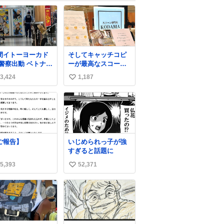
間イトーヨーカド
そしてキャッチコピ
 警察出動 ベトナム
ーが最高なスコーン
の身分証チェック
屋さんを見つけてし
3,424
1,187
い
開店前に実施、店
まったので思わず買
まで見張りにきて
い込んでしまった。
い
す。不法滞在者は
スコーンなんてパッ
ね
悟してお越しくだ
サパサなほどええで
数
い。
すからね。
ご報告】
いじめられっ子が強
すぎると話題に
5,393
52,371
い
い
ね
数