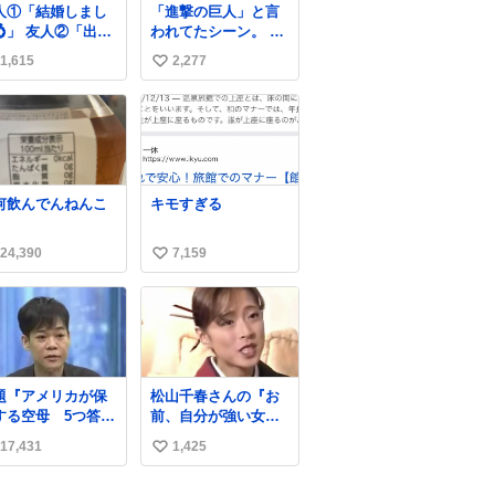
人①「結婚しまし
「進撃の巨人」と言
💍」 友人②「出産
われてたシーン。 当
ました👼🏻」 友人
時僕は知らなかった
1,615
2,277
い
「マイホーム建て
のですが、今見ると
した🏡」 私「どハ
すごく「進撃の巨
い
りしたヴィズラ家
人」ですね。。
ね
末裔に心狂わされ
数
した」
何飲んでんねんこ
キモすぎる
24,390
7,159
い
い
ね
数
題『アメリカが保
松山千春さんの『お
する空母 5つ答え
前、自分が強い女だ
ホンマご
と思うか？』の一言
17,431
1,425
い
ん、日本」
で… 中森明菜さんが
思わず本音をこぼす
い