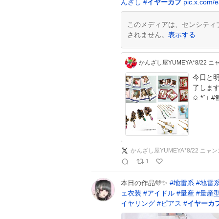
んざし
#
イヤーカフ
pic.x.com/
このメディアは、センシティ
されません。
表示する
かんざし屋YUMEYA*8/22 ニ
今日と明日で西宮
了します
かんざし屋YUMEYA*8/22 ニャン
1
本日の作品🩵✨
#
地雷系
#
地雷
ェ衣装
#
アイドル
#
量産
#
量産
イヤリング
#
ピアス
#
イヤーカ