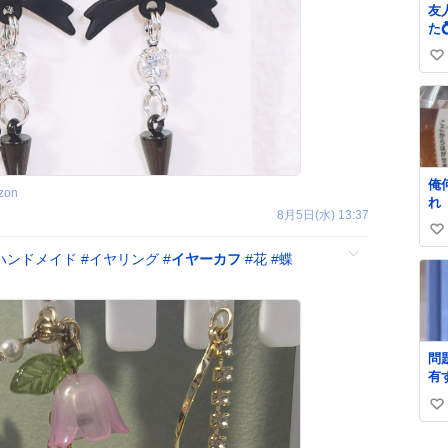
友
た
し
い
③
ま
い
マ
ね
の
数
ま
俺
zon
れ
8月5日(水) 13:37
い
ハンドメイド
#
イヤリング
#
イヤーカフ
#
花
#
蝶
い
ね
数
問
有
よ』 名倉「
い
め
い