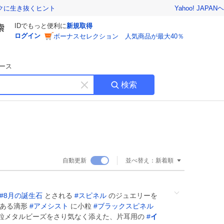
Yahoo! JAPAN
ヘ
トクに生き抜くヒント
IDでもっと便利に
新規取得
ログイン
ボーナスセレクション 人気商品が最大40％
ース
検索
キ
ー
ワ
ー
ド
を
消
自動更新
並べ替え：
新着順
す
#
8月の誕生石
とされる
#
スピネル
のジュエリーを
のある滴形
#
アメシスト
に小粒
#
ブラックスピネル
粒メタルビーズをさり気なく添えた、片耳用の
#
イ