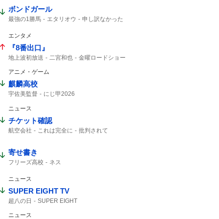
ボンドガール
最強の1勝馬
エタリオウ
申し訳なかった
エンタメ
『8番出口』
地上波初放送
二宮和也
金曜ロードショー
8番出口
8年8月8日
コメント全文
アニメ・ゲーム
ゲーム
映画8番出口
映画「8番出口」
麒麟高校
宇佐美監督
にじ甲2026
ニュース
チケット確認
航空会社
これは完全に
批判されて
中国人は
22人
タイ空港
チケット
寄せ書き
フリーズ高校
ネス
ニュース
SUPER EIGHT TV
超八の日
SUPER EIGHT
ニュース