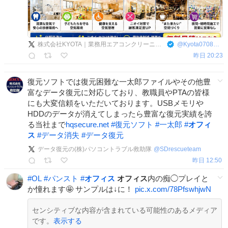
株式会社KYOTA｜業務用エアコンクリーニング大阪
@
Kyota0708Kyota
昨日 20:23
復元ソフトでは復元困難な一太郎ファイルやその他豊
富なデータ復元に対応しており、教職員やPTAの皆様
にも大変信頼をいただいております。USBメモリや
HDDのデータが消えてしまったら豊富な復元実績を誇
る当社まで
hqsecure.net
#
復元ソフト
#
一太郎
#
オフィ
ス
#
データ消失
#
データ復元
データ復元の(株)パソコントラブル救助隊
@
SDrescueteam
昨日 12:50
#
OL
#
パンスト
#
オフィス
オフィス
内の痴◯プレイと
か憧れます🤩 サンプルは↓に！
pic.x.com/78PfswhjwN
センシティブな内容が含まれている可能性のあるメディア
です。
表示する