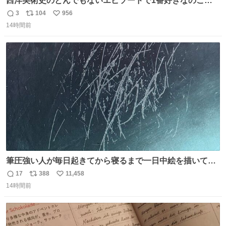
西洋美術史のとんでもないエピソードで1番好きなのこれ
モネのエピソード大体面白い #絵がみの美術史創作
3
104
956
返
リ
い
14時間前
信
ポ
い
数
ス
ね
ト
数
数
筆圧強い人が毎日起きてから寝るまで一日中絵を描いてる
とこうなる。 異常事態です。
17
388
11,458
返
リ
い
14時間前
信
ポ
い
数
ス
ね
ト
数
数