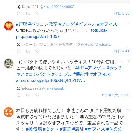
Kazu1221
@
Kazu12211440892
昨日 8:13
#
戸塚
#
パソコン教室
#
ブログ
#
ビジネス
#
オフィス
Officeにもいろいろあるけれど、、、
totsuka-
pc.jugem.jp/?eid=1097
ハロー！パソコン教室 戸塚モディ校
@
HelloPCTotsuka
昨日 4:41
コンパクトで使いやすいホッチキス！10号針使用、コ
ピー用紙10枚までとじ可能。
#
PR
#
アマゾン
#
ホッチ
キス
#
コンパクト
#
シンプル
#
機能性
#
オフィス
amazon.co.jp/dp/B06XNQRLZD?…
jelkawasaki
@
jelkawasaki
8月8日(土) 19:00
本日もお疲れ様でした！ 東芝さんの ダクト用換気扇
🔥買取させていただきました！ 埋込型なので見た目が
スッキリ！店舗や
オフィス
などで、重宝される一品で
す！
#
換気扇
#
ダクト
#
東芝
#
店舗
#
オフィス
#
企業公