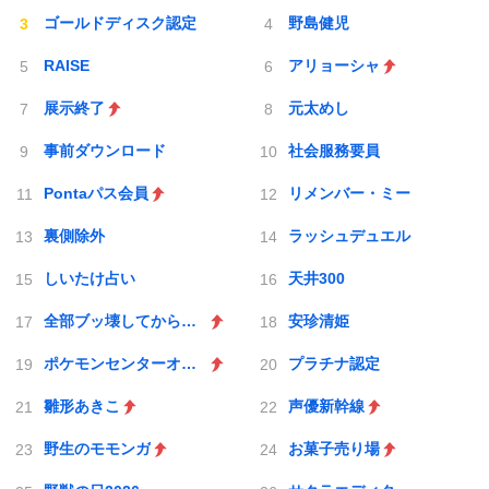
ゴールドディスク認定
野島健児
RAISE
アリョーシャ
展示終了
元太めし
事前ダウンロード
社会服務要員
Pontaパス会員
リメンバー・ミー
裏側除外
ラッシュデュエル
しいたけ占い
天井300
全部ブッ壊してから辞めたい
安珍清姫
ポケモンセンターオンライン
プラチナ認定
雛形あきこ
声優新幹線
野生のモモンガ
お菓子売り場