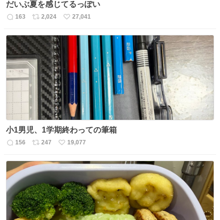
だいぶ夏を感じてるっぽい
163
2,024
27,041
返
リ
い
信
ポ
い
数
ス
ね
ト
数
数
小1男児、1学期終わっての筆箱
156
247
19,077
返
リ
い
信
ポ
い
数
ス
ね
ト
数
数