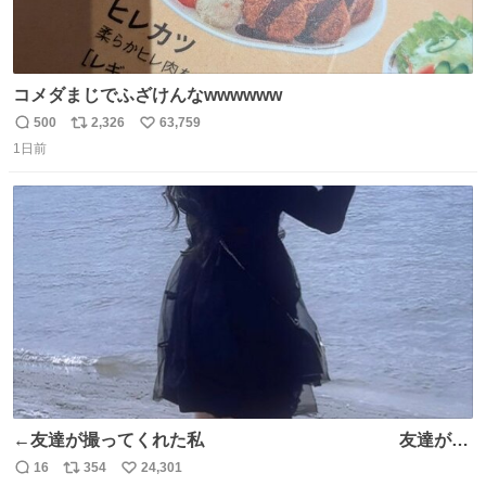
コメダまじでふざけんなwwwwww
500
2,326
63,759
返
リ
い
1日前
信
ポ
い
数
ス
ね
ト
数
数
←友達が撮ってくれた私 友達が描
いてくれた私→
16
354
24,301
返
リ
い