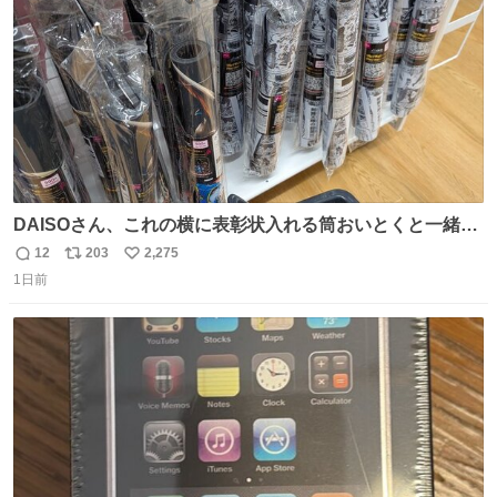
数
DAISOさん、これの横に表彰状入れる筒おいとくと一緒に
売れますのでご検討下さい
12
203
2,275
返
リ
い
1日前
信
ポ
い
数
ス
ね
ト
数
数