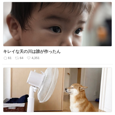
信
ポ
い
数
ス
ね
ト
数
数
キレイな天の川は誰が作ったん
61
64
4,351
返
リ
い
信
ポ
い
数
ス
ね
ト
数
数