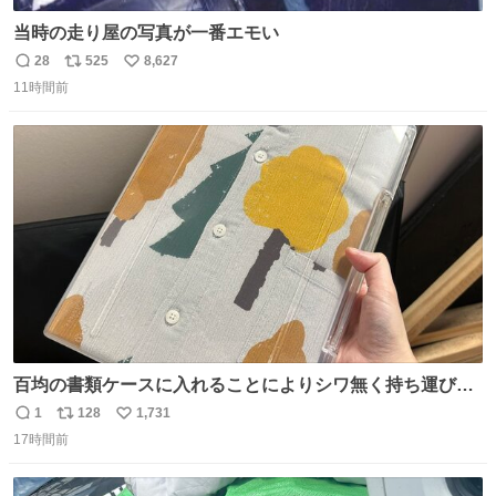
当時の走り屋の写真が一番エモい
28
525
8,627
返
リ
い
11時間前
信
ポ
い
数
ス
ね
ト
数
数
百均の書類ケースに入れることによりシワ無く持ち運びに
成功 いつも劇場のアイロンをお借りしていた ㅤ だいぶ前に
1
128
1,731
返
リ
い
楽屋で誰かが入れているのを見て「真似しよう」と思った
17時間前
信
ポ
い
のを長らく忘れていた 誰だっけ
数
ス
ね
ト
数