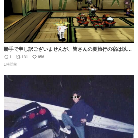
勝手で申し訳ございませんが、皆さんの夏旅行の宿は以下
のルールで決めさせてもらいます！ ←この投稿が1万いい
1
131
856
返
リ
い
ね以上 →この投稿が1万いいね未満 #宿の日 #Okami #大神
1時間前
信
ポ
い
数
ス
ね
ト
数
数