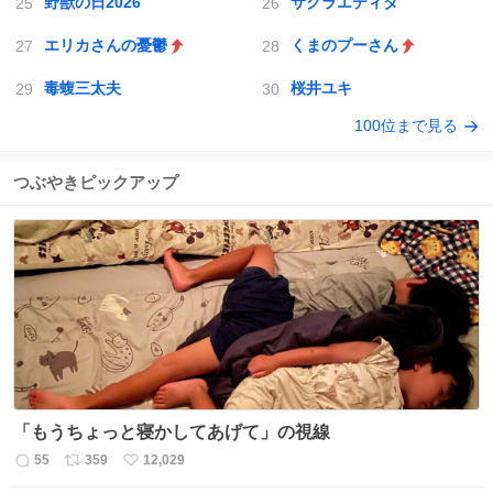
野獣の日2026
サクラエディタ
エリカさんの憂鬱
くまのプーさん
毒蝮三太夫
桜井ユキ
100位まで見る
つぶやきピックアップ
「もうちょっと寝かしてあげて」の視線
55
359
12,029
返
リ
い