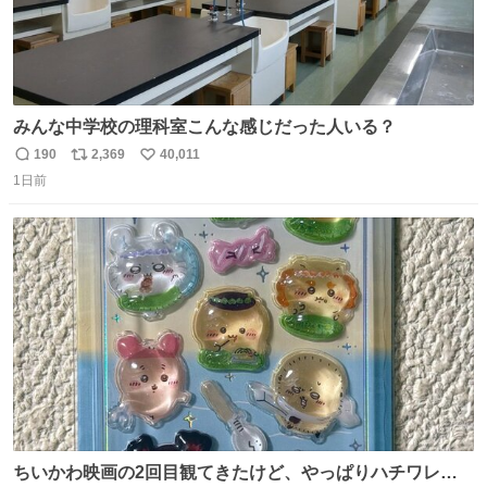
みんな中学校の理科室こんな感じだった人いる？
190
2,369
40,011
返
リ
い
1日前
信
ポ
い
数
ス
ね
ト
数
数
ちいかわ映画の2回目観てきたけど、やっぱりハチワレの