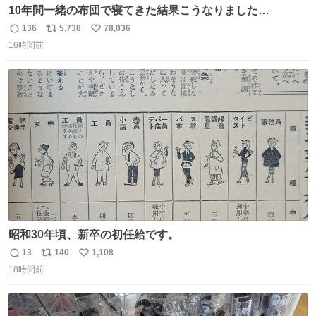
10年間一緒の布団で寝てきた結果こうなりました…
136
5,738
78,036
返
リ
い
16時間前
信
ポ
い
数
ス
ね
ト
数
数
昭和30年頃、新卒の初任給です。
13
140
1,108
返
リ
い
18時間前
信
ポ
い
数
ス
ね
ト
数