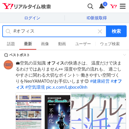
i
ログイン
ID新規取得
検索
キ
ー
話題
最新
画像
動画
ユーザー
ウェブ検索
ワ
ベストポスト
ー
ド
💼空気の豆知識
オフィス
の快適さは、 温度だけで決ま
を
るわけではありません👀 湿度や空気の流れも、 過ごし
消
やすさに関わる大切なポイント✨ 働きやすい空間づく
す
りをNeoYAMATOがお手伝いします😊
#
健康経営
#
オフ
ィス
#
空気環境
pic.x.com/Lqboce0lnh