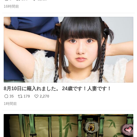
返
リ
い
16時間前
信
ポ
い
数
ス
ね
ト
数
数
8月10日に籍入れました。 24歳です！人妻です！
35
179
2,270
返
リ
い
1時間前
信
ポ
い
数
ス
ね
ト
数
数