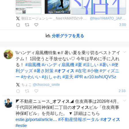
朝日エージェンシー＿NeoYAMATOの中の人
@
NeoYAMATO_JAPAN
3:00
分析グラフを見る
\\ハンディ扇風機特集☀️// 暑い夏を乗り切るベストアイ
テム！ 1回使うと手放せない♡ 今年は早めに手に入れ
る！
#
扇風機
#
ハンディ扇風機
#
夏
#
涼しい
#
暑い
#
便
利グッズ
#
暑さ対策
#
オフィス
#
在宅
#
小物
#
ディズニ
ー
#
かわいい
#
おしゃれ
#
楽天
#
PR
a.r10.to/hUQVSz
ちょこ
@
chococo_smile
2:33
◤不動産ニュース_
オフィス
◢ 住友商事は2026年4月、
千代田区神田神保町二丁目の
オフィス
ビル「住友商事
神保町ビル」を売却した。 ▼ 詳細はこちら
estie.jp/portal/article…
#
不動産情報ポータル
#
オフィス
#
estie