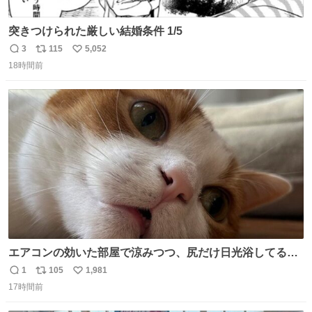
突きつけられた厳しい結婚条件 1/5
3
115
5,052
返
リ
い
18時間前
信
ポ
い
数
ス
ね
ト
数
数
エアコンの効いた部屋で涼みつつ、尻だけ日光浴してる猫
もはや貴族じゃん！
1
105
1,981
返
リ
い
17時間前
信
ポ
い
数
ス
ね