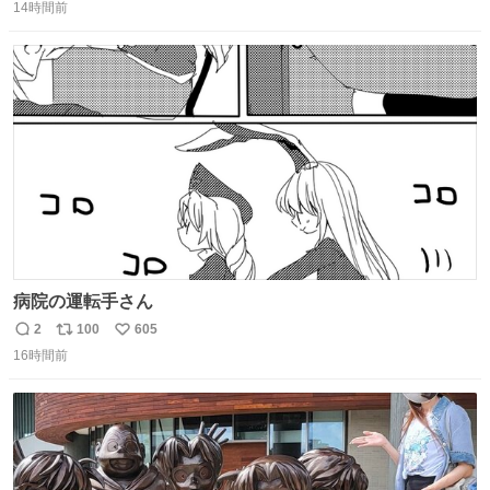
14時間前
信
ポ
い
数
ス
ね
ト
数
数
病院の運転手さん
2
100
605
返
リ
い
16時間前
信
ポ
い
数
ス
ね
ト
数
数