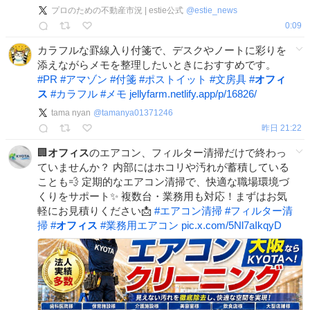
プロのための不動産市況 | estie公式
@
estie_news
0:09
カラフルな罫線入り付箋で、デスクやノートに彩りを
添えながらメモを整理したいときにおすすめです。
#
PR
#
アマゾン
#
付箋
#
ポストイット
#
文房具
#
オフィ
ス
#
カラフル
#
メモ
jellyfarm.netlify.app/p/16826/
tama nyan
@
tamanya01371246
昨日 21:22
🏢
オフィス
のエアコン、フィルター清掃だけで終わっ
ていませんか？ 内部にはホコリや汚れが蓄積している
ことも💨 定期的なエアコン清掃で、快適な職場環境づ
くりをサポート✨ 複数台・業務用も対応！まずはお気
軽にお見積りください📩
#
エアコン清掃
#
フィルター清
掃
#
オフィス
#
業務用エアコン
pic.x.com/5Nl7aIkqyD