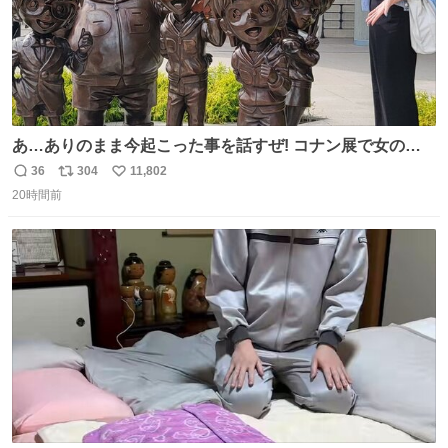
あ…ありのまま今起こった事を話すぜ! コナン展で女の子
に 「千速さんですか！？」 と声をかけられた。 あぁ鞄の
36
304
11,802
返
リ
い
装飾かなと思ったら 「背も高いし見た目もすごく千速さん
20時間前
信
ポ
い
だと思いました！」 それでは聞いてください。 ＿人人人人
数
ス
ね
人＿ ＞今日は私服＜ ￣Y^Y^Y^Y^Y^￣ #白樹鳥取大阪コ
ト
数
数
ナン旅行2026