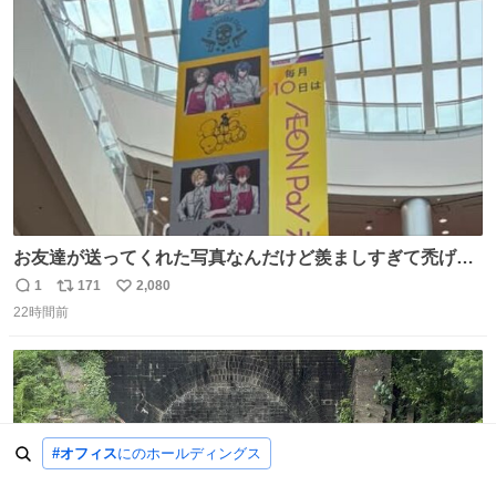
ト
数
数
お友達が送ってくれた写真なんだけど羨ましすぎて禿げそ
う
1
171
2,080
返
リ
い
22時間前
信
ポ
い
数
ス
ね
ト
数
数
#オフィス
にのホールディングス