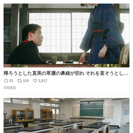
数
ス
ね
ト
数
数
帰ろうとした直美の草履の鼻緒が切れ それを直そうとした
小川がさらに壊し…… 結果、直美をおんぶして送ることに
21
119
1,017
返
リ
い
なりました。 👇鼻緒はいつも恋のキューピッド？
5時間前
信
ポ
い
web.nhk/tv/an/kazekaor…［見逃し配信中］ #朝ドラ #風
数
ス
ね
薫る 上坂樹里 甲斐翔真
ト
数
数