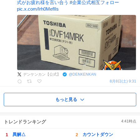
式がお疲れ様を言い合う
#
企業公式相互フォロー
pic.x.com/Irh0MefIIs
デンケンカン【公式】
@
DENKENKAN
8月8日(土) 9:31
もっと見る
トレンドランキング
4:41
時点
異解△
カウントダウン