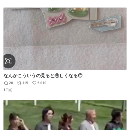
数
ス
ね
ト
数
数
なんかこういうの見ると悲しくなる😔
20
115
5,010
返
リ
い
1日前
信
ポ
い
数
ス
ね
ト
数
数