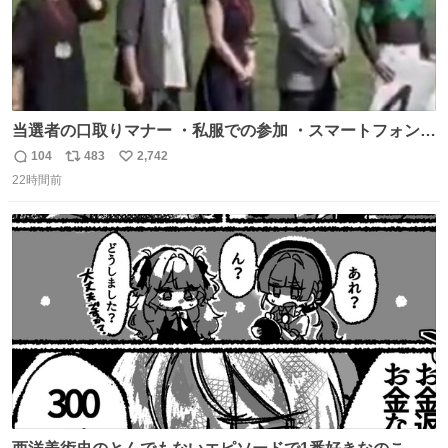
当選者の口取りマナー ・私服での参加 ・スマートフォンで
の撮影 ・調教師へ自分から握手を求める行為 ・シャツをズ
104
483
2,742
返
リ
い
ボンにインしていない服装 ・ボディーバッグの着用 私も口
22時間前
信
ポ
い
ドリに参加したいので、出禁になる前に繰り返し案内して
数
ス
ね
ほしい #DMMバヌーシ
ト
数
数