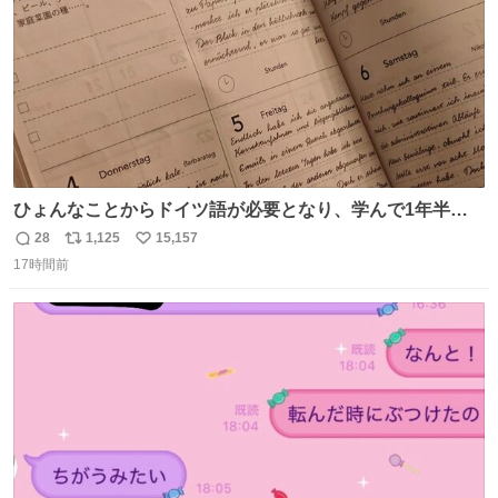
ひょんなことからドイツ語が必要となり、学んで1年半に
なる。 ちなみに最初の半年で『必携ドイツ文法総まとめ』
28
1,125
15,157
返
リ
い
と『重要単語4000』を数十周して丸暗記した。読み書きに
17時間前
信
ポ
い
困らなくなり、日記も8ヶ月続けて書ける量はこの通り。
数
ス
ね
Geminiの添削もエラーの指摘は激減し、上級の表現を教え
ト
数
数
てもらう今日この頃。