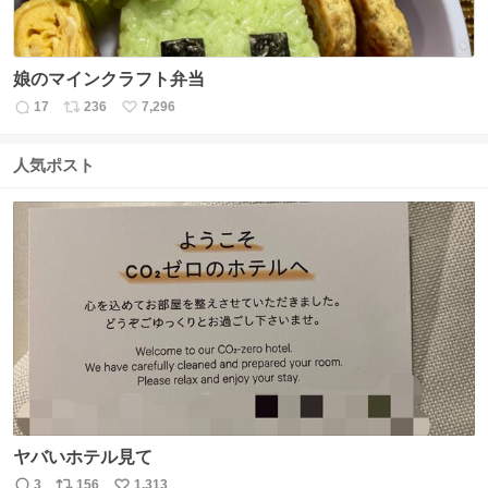
娘のマインクラフト弁当
17
236
7,296
返
リ
い
信
ポ
い
数
ス
ね
人気ポスト
ト
数
数
ヤバいホテル見て
3
156
1,313