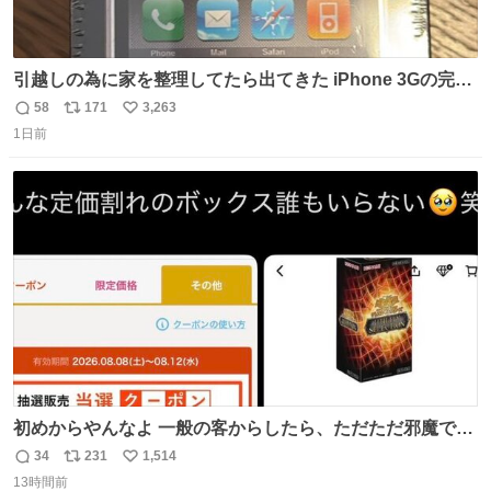
引越しの為に家を整理してたら出てきた iPhone 3Gの完全
未開封品 かなり前に楽天だかで買った多分未使用のデモ機
58
171
3,263
返
リ
い
で-が出るのだと思うんだよね ヤフオクで売れてない190万
1日前
信
ポ
い
があったけど初代じゃあるまいし流石にそこまではねぇ 日
数
ス
ね
本初のモデルではあるけど´д` ; #Apple #iPhone3G
ト
数
数
初めからやんなよ 一般の客からしたら、ただただ邪魔でし
かないのよ
34
231
1,514
返
リ
い
13時間前
信
ポ
い