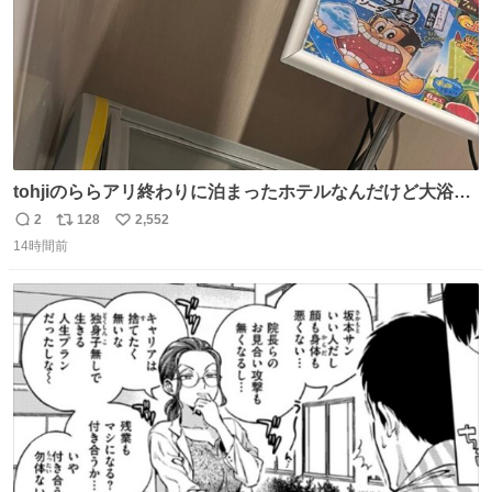
tohjiのららアリ終わりに泊まったホテルなんだけど大浴場
にアイス置いてあって バニラがこれだった 粋な計らいあり
2
128
2,552
返
リ
い
がとう
14時間前
信
ポ
い
数
ス
ね
ト
数
数