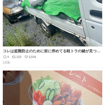
数
コレは盗難防止のために前に停めてる軽トラの鍵が見つか
らなくて 持ち主すら動かすことができない鉄壁のスープラ
4
122
2,516
返
リ
い
1日前
信
ポ
い
数
ス
ね
ト
数
数