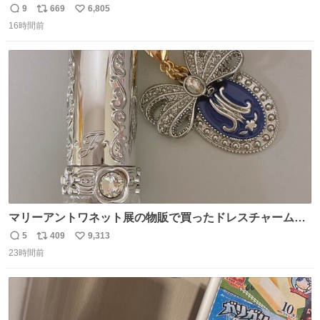
「ハモりすごいよッ…」に対するちいかわの「エ゛ッ!?(い
9
669
6,805
返
リ
い
まそんな場合じゃねぇだろお前よぉ)」が面白すぎる。
16時間前
信
ポ
い
数
ス
ね
ト
数
数
マリーアントワネット展の物販で買ったドレスチャームを
流行りのめじるしアクセサリーにして、リップにつけた
5
409
9,313
返
リ
い
り、同じく物販で購入したシュシュにつけたりしています
23時間前
信
ポ
い
💄💎
数
ス
ね
ト
数
数