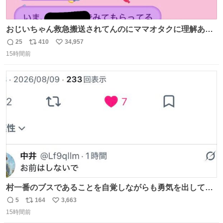
おじいちゃん救急搬送されてんのにママオタクに理解あっ
て不謹慎だけどウケる
25
410
34,957
返
リ
い
15時間前
信
ポ
い
数
ス
ね
ト
数
数
村一番のブスであることを自覚しながらも勇気を出して村
長の息子に恋文を書いたら翌日村の共用井戸に捨てられて
5
164
3,663
返
リ
い
たときの顔になった
15時間前
信
ポ
い