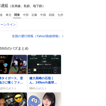
ね
数
車遅延
（在来線、私鉄、地下鉄）
道
東北
関東
中部
近畿
中国
四国
九州
リーンライン
全国の運行情報（Yahoo!路線情報）
SNSのバズまとめ
0
神タイガース、逆
健大高崎の石垣く
負けに嘆くファン
ん、140km/h速球で
まけほー🐯」が見
先発登板 兄弟疑惑
12
件のポスト
59
件のポスト
れ、次戦への期待
は否定の声が多数