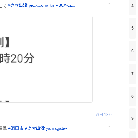
^;)
#
クマ出没
pic.x.com/IkmPB0XwZa
4
5
6
7
8
昨日 13:06
9
目撃
#
酒田市
#
クマ出没
yamagata-