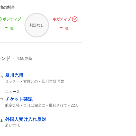
情の割合
ポジティブ
ネガティブ
-
-
判定なし
%
%
レンド
4:58
更新
及川光博
ミッチー
女性との
及川光博 再婚
一般女性
一般の方と
俳優として
57歳
56歳
ニュース
チケット確認
航空会社
これは完全に
批判されて
22人
チケット
Ca
客室乗務員
外国人受け入れ反対
若い世代