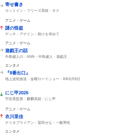
寄せ書き
カットイン
フリーズ高校
ネス
アニメ・ゲーム
謎の怪盗
デッチ・アゲイン
助けを求めて
デッチアゲイン
名探偵プリキュア!
アニメ・ゲーム
8時30分から
予告動画
たんプリ
あさ8
遊戯王の話
中島健人の
ANN
中島健人
遊戯王
エンタメ
『8番出口』
地上波初放送
金曜ロードショー
8年8月8日
8番出口
コメント全文
ゲーム
映画8番出口
映画「8番出口」
にじ甲2026
宇佐美監督
麒麟高校
にじ甲
アニメ・ゲーム
衣川里佳
ナリタブライアン
冨田せな
一般男性
ブライアン
エンタメ