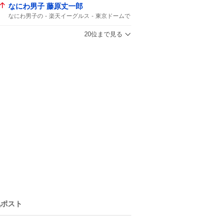
なにわ男子 藤原丈一郎
なにわ男子の
楽天イーグルス
東京ドームで
20位まで見る
気ポスト