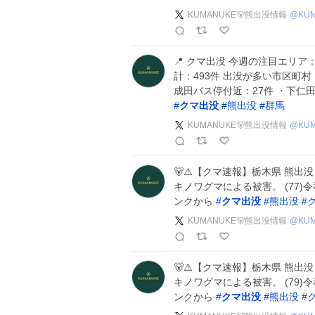
KUMANUKE🐻熊出没情報
@
KU
📍 クマ出没 今週の注目エリア：
計：493件 出没が多い市区町村
成田バス停付近：27件 ・下仁田
#
クマ出没
#
熊出没
#
群馬
KUMANUKE🐻熊出没情報
@
KU
🐻⚠️【クマ速報】栃木県 熊出没
キノワグマによる被害。 (77)
ンクから
#
クマ出没
#
熊出没
#
KUMANUKE🐻熊出没情報
@
KU
🐻⚠️【クマ速報】栃木県 熊出没
キノワグマによる被害。 (79)
ンクから
#
クマ出没
#
熊出没
#