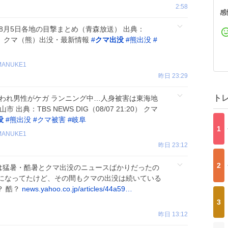
2:58
感
】8月5日各地の目撃まとめ（青森放送） 出典：
:05） クマ（熊）出没・最新情報
#
クマ出没
#
熊出没
#
MANUKE1
昨日 23:29
ト
に襲われ男性がケガ ランニング中…人身被害は東海地
典：TBS NEWS DIG（08/07 21:20） クマ
没
#
熊出没
#
クマ被害
#
岐阜
1
MANUKE1
昨日 23:12
2
は猛暑・酷暑とクマ出没のニュースばかりだったの
になってたけど、その間もクマの出没は続いている
？ 酷？
news.yahoo.co.jp/articles/44a59…
3
昨日 13:12