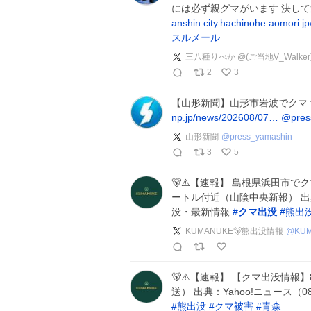
には必ず親グマがいます 決し
anshin.city.hachinohe.aomori.
スルメール
三八種りべか @(ご当地V_Walker
2
3
【山形新聞】山形市岩波でク
np.jp/news/202608/07…
@pres
山形新聞
@
press_yamashin
3
5
🐻⚠️【速報】 島根県浜田市
ートル付近（山陰中央新報） 出典：Y
没・最新情報
#
クマ出没
#
熊出
KUMANUKE🐻熊出没情報
@
KU
🐻⚠️【速報】 【クマ出没情
送） 出典：Yahoo!ニュース（0
#
熊出没
#
クマ被害
#
青森