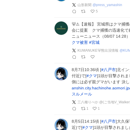
山形新聞
@
press_yamashin
5
🐻⚠️【速報】 宮城県はクマ
会に提案 クマ捕獲の迅速化で
ニューニュース（08/07 14:
クマ被害
#
宮城
KUMANUKE🐻熊出没情報
@
KU
8月7日10:36頃 [
#
八戸市
]北イン
付近)で[
#
クマ
]1頭が目撃され
側には必ず親グマがいます 決
anshin.city.hachinohe.aomori.
スルメール
三八種りべか @(ご当地V_Walker
1
1
8月5日14:15頃 [
#
八戸市
]大久
近)で[
#
クマ
]1頭が目撃されま