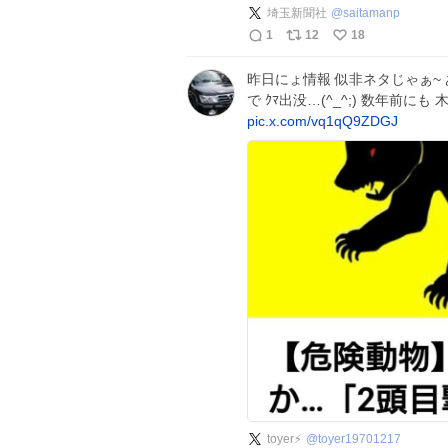
埼玉新聞社
@
saitamanp
1
12
18
昨日にょ情報 似非ネタじゃぁ~ あ
で ｸﾏ出没…(^_^;) 数年前に
pic.x.com/vq1qQ9ZDGJ
toyer⚡
@
toyer19701217