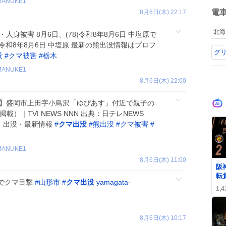
ね
MANUKE1
数
電
8月6日(木) 22:17
北海
・人身被害 8月6日、(78)令和8年8月6日 中塩原で
)令和8年8月6日 中塩原 最新の熊出没情報はプロフ
グ
没
#
クマ被害
#
栃木
MANUKE1
8月6日(木) 22:00
情報】盛岡市上田字小鳥沢「ゆぴあす」付近で親子の
掲載）｜TVI NEWS NNN 出典：日テレNEWS
マ（熊）出没・最新情報
#
クマ出没
#
熊出没
#
クマ被害
#
MANUKE1
8月6日(木) 11:00
0
阪
転
でクマ目撃
#
山形市
#
クマ出没
yamagata-
「
1,4
ら
も
8月6日(木) 10:17