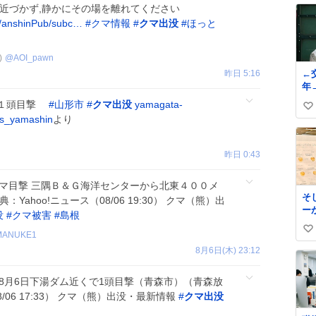
て近づかず,静かにその場を離れてください
jp/anshinPub/subc…
#
クマ情報
#
クマ出没
#
ほっと
)
@
AOI_pawn
昨日 5:16
←交際
年
マ１頭目撃
#
山形市
#
クマ出没
yamagata-
い
s_yamashin
より
い
ね
昨日 0:43
数
でクマ目撃 三隅Ｂ＆Ｇ海洋センターから北東４００メ
そ
ahoo!ニュース（08/06 19:30） クマ（熊）出
ー
没
#
クマ被害
#
島根
屋
い
ま
MANUKE1
い
い
8月6日(木) 23:12
ス
ね
サ
数
報】8月6日下湯ダム近くで1頭目撃（青森市）（青森放
す
8/06 17:33） クマ（熊）出没・最新情報
#
クマ出没