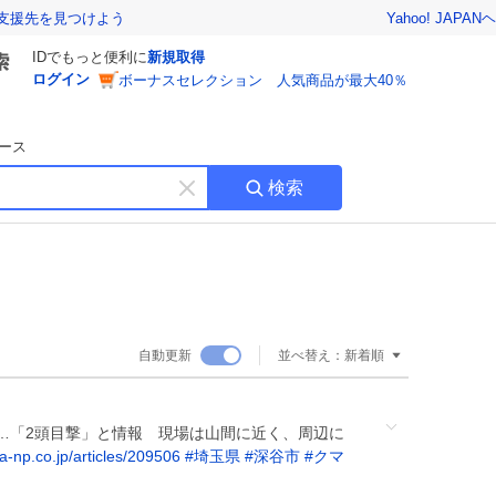
Yahoo! JAPAN
ヘ
支援先を見つけよう
IDでもっと便利に
新規取得
ログイン
ボーナスセレクション 人気商品が最大40％
ース
検索
キ
ー
ワ
ー
ド
を
消
自動更新
並べ替え：
新着順
す
…「2頭目撃」と情報 現場は山間に近く、周辺に
a-np.co.jp/articles/209506
#
埼玉県
#
深谷市
#
クマ