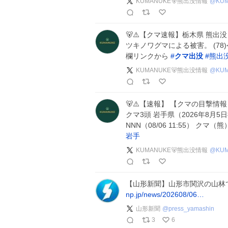
KUMANUKE🐻熊出没情報
@
KU
🐻⚠️【クマ速報】栃木県 熊出没
ツキノワグマによる被害。 (78
欄リンクから
#
クマ出没
#
熊出
KUMANUKE🐻熊出没情報
@
KU
🐻⚠️【速報】 【クマの目撃
クマ3頭 岩手県（2026年8月5日
NNN（08/06 11:55） ク
岩手
KUMANUKE🐻熊出没情報
@
KU
【山形新聞】山形市関沢の山林
np.jp/news/202608/06…
山形新聞
@
press_yamashin
3
6