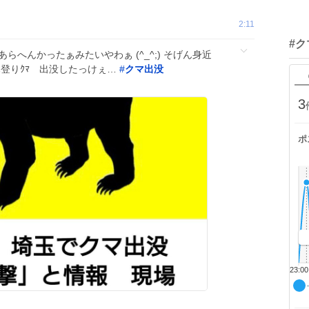
2:11
#
らへんかったぁみたいやわぁ (^_^;) そげん身近
も 木登りｸﾏ 出没したっけぇ…
#
クマ出没
3
ポ
23:00