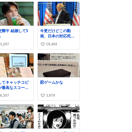
中 結婚して5
今更だけどこの動
→
画、日本の対応死ぬ
ほど京都でおもしろ
3,297
19,469
い
い。 なんなら敬語で
丁寧に煽りまくって
い
るの好き。笑
ね
数
してキャッチコピ
罰ゲームかな
が最高なスコーン
さんを見つけてし
6,307
3,979
い
ったので思わず買
込んでしまった。
い
コーンなんてパッ
ね
パサなほどええで
数
からね。