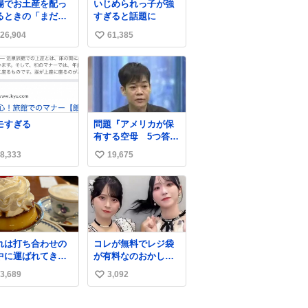
場でお土産を配っ
いじめられっ子が強
るときの「まだ気
すぎると話題に
いてませんよ」的
26,904
61,385
い
演技が毎回シンド
。
い
ね
数
モすぎる
問題『アメリカが保
有する空母 5つ答え
よ』 名倉「ホンマご
8,333
19,675
い
めん、日本」
い
ね
数
れは打ち合わせの
コレが無料でレジ袋
中に運ばれてきて
が有料なのおかしい
の理性を根こそぎ
って
3,689
3,092
い
い去ったプリンの
真です。
い