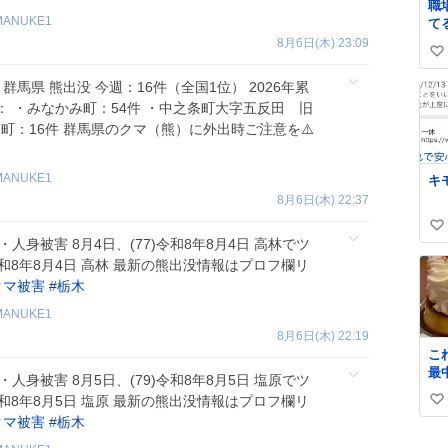
職
MANUKE1
て
づ
8月6日(木) 23:09
い
な
い
い
群馬県 熊出没 今週：16件（全国1位） 2026年累
ね
： ・みなかみ町：54件 ・中之条町大字五反田 旧
数
町：16件 群馬県のクマ（熊）に外出時ご注意を⚠️
MANUKE1
キ
8月6日(木) 22:37
い
・人身被害 8月4日、(77)令和8年8月4日 高林でツ
い
令和8年8月4日 高林 最新の熊出没情報はプロフ欄リ
ね
クマ被害
#
栃木
数
MANUKE1
8月6日(木) 22:19
こ
最
・人身被害 8月5日、(79)令和8年8月5日 塩原でツ
私
令和8年8月5日 塩原 最新の熊出没情報はプロフ欄リ
い
奪
クマ被害
#
栃木
写
い