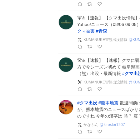
🐻⚠️【速報】 【クマ出没情報
Yahoo!ニュース（08/06 09
クマ被害
#
青森
KUMANUKE🐻熊出没情報
@
KU
🐻⚠️【速報】 【速報】クマ
方で今シーズン初めて 岐阜県高山市 出
（熊）出没・最新情報
#
クマ出
KUMANUKE🐻熊出没情報
@
KU
#
クマ出没
#
熊本地震
数週間前
が、熊本地震のニュースばかり
のですね 今年の漢字は 熊？ 震
かなぶん
@
forester1207