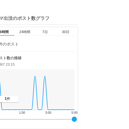
クマ出没の
ポスト数グラフ
6時間
24時間
7日
30日
件のポスト
スト数の推移
8/7 23:15
1
件
1:00
3:00
5:00