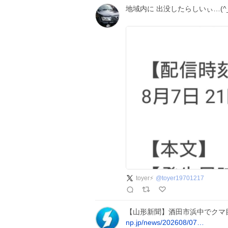
地域内に 出没したらしいぃ…(^_
toyer⚡
@
toyer19701217
【山形新聞】酒田市浜中でクマ
np.jp/news/202608/07…