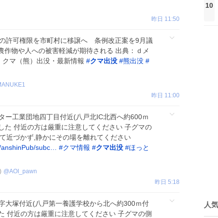
10
昨日 11:50
捕獲の許可権限を市町村に移譲へ 条例改正案を9月議
農作物や人への被害軽減が期待される 出典：ｄメ
28） クマ（熊）出没・最新情報
#
クマ出没
#
熊出没
#
MANUKE1
昨日 11:00
ター工業団地四丁目付近(八戸北IC北西へ約600ｍ
ました 付近の方は厳重に注意してください 子グマの
して近づかず,静かにその場を離れてください
jp/anshinPub/subc…
#
クマ情報
#
クマ出没
#
ほっと
)
@
AOI_pawn
昨日 5:18
保字大塚付近(八戸第一養護学校から北へ約300ｍ付
人
した 付近の方は厳重に注意してください 子グマの側