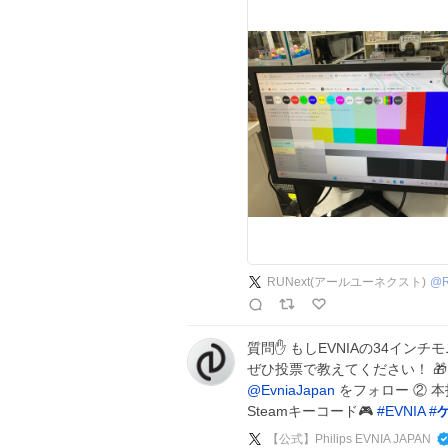
RUNext(アールユーネクスト)
@
質問✋ もしEVNIAの34イ
ぜひ投票で教えてください！ 🎁
@EvniaJapan
をフォロー ② 本
Steamキーコード🎮
#
EVNIA
#
【公式】Philips EVNIA JAPAN