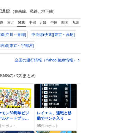
ws.livedoor.com/
ね
icle/detail… 任天
数
車遅延
（在来線、私鉄、地下鉄）
が令和8年熊本地震
被災者支援とし
道
東北
関東
中部
近畿
中国
四国
九州
、災害救助法適用
域からの同社製品
線[立川～青梅]
中央線(快速)[東京～高尾]
修理について、27
2月1日まで無償で
応すると発表し
宮線[東京～宇都宮]
「Switch 2」や
witch」「Joy-
全国の運行情報（Yahoo!路線情報）
on」などが対象。
SNSのバズまとめ
0
ケモン30周年ビジ
レイエス、連戦と移
アルアートブッ
動でベンチ入り フ
、12月18日同時発
ァイターズの大胆采
件のポスト
95
件のポスト
にファン歓喜「絶
配にファン歓喜