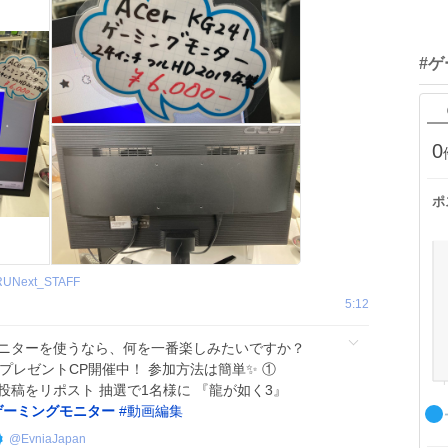
#
0
ポ
RUNext_STAFF
5:12
ンチモニターを使うなら、何を一番楽しみたいですか？
プレゼントCP開催中！ 参加方法は簡単✨ ①
投稿をリポスト 抽選で1名様に 『龍が如く3』
ゲーミングモニター
#
動画編集
@
EvniaJapan