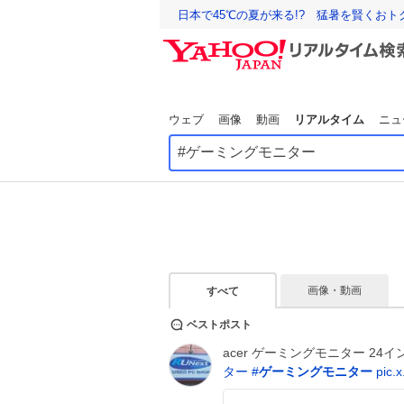
日本で45℃の夏が来る!? 猛暑を賢くお
ウェブ
画像
動画
リアルタイム
ニュ
画像・動画
すべて
ベストポスト
acer ゲーミングモニター 24イン
ター
#
ゲーミングモニター
pic.