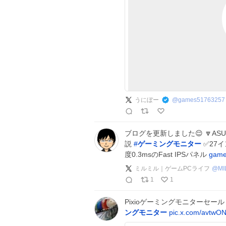
うにぼー
@
games51763257
ブログを更新しました😌 🔽ASU
説
#
ゲーミングモニター
✅27イ
度0.3msのFast IPSパネル
game-
ミルミル｜ゲームPCライフ
@
MI
1
1
Pixioゲーミングモニターセ
ングモニター
pic.x.com/avtwO