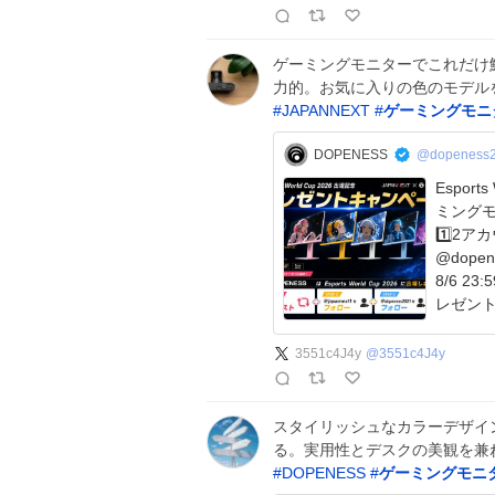
ゲーミングモニターでこれだけ
力的。お気に入りの色のモデル
#
JAPANNEXT
#
ゲーミングモニ
DOPENESS
@dopeness
Espor
ミングモニ
1️⃣2ア
@dopen
8/6 2
レゼント
x.com/d
3551c4J4y
@
3551c4J4y
スタイリッシュなカラーデザイン
る。実用性とデスクの美観を兼
#
DOPENESS
#
ゲーミングモニ