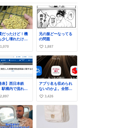
震だったけど！機
兄の服どーなってる
も少し壊れたけ
の問題
！！稲刈り開始
1,070
1,887
い
！！！🌾 米食べて
！！！！！www た
い
きライスセンター
ね
動します😂
数
発表】西日本鉄
アプリ名も収められ
、駅構内で流れ
ないのかよ。全部ダ
“不適切音声”に声
サくて本当に凄い。
2,897
3,426
い
「被害届も検討」
https://t.co/LemyLG
ws.livedoor.com/
yVkR
い
cle/detail… 4日に
ね
鉄福岡（天神）駅
数
よび薬院駅で発生
た駅構内放送事案