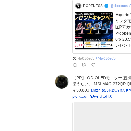
DOPENESS
@dopeness
Espor
ミングモニ
1️⃣2ア
@dopen
8/6 2
レゼント
x.com/d
4a616e65
@
4a616e65
【PR】 QD-OLEDモニター
伝えたい。 MSI MAG 272QP
￥59,800
amzn.to/3RBO7nX
#
M
pic.x.com/rAvnUtbPlX