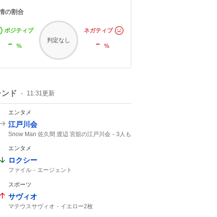
情の割合
ポジティブ
ネガティブ
-
-
判定なし
%
%
レンド
11:31
更新
エンタメ
江戸川会
Snow Man 佐久間 渡辺 宮舘の江戸川会
3人も
2人目
Snow Man
55分
エンタメ
ロクシー
ファイル
エージェント
スポーツ
サヴィオ
マテウスサヴィオ
イエロー2枚
レッドカード
マテウス
イエロー