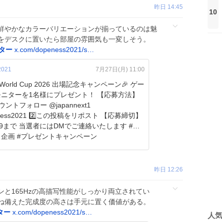
昨日 14:45
10
鮮やかなカラーバリエーションが揃っているのは魅
をデスクに置いたら部屋の雰囲気も一変しそう。
ター
x.com/dopeness2021/s…
2021
7月27日(月) 11:00
ts World Cup 2026 出場記念キャンペーン🎉 ゲー
ターを1名様にプレゼント！ 【応募方法】
カウントフォロー @japannext1
ess2021 2️⃣この投稿をリポスト 【応募締切】
3:59まで 当選者にはDMでご連絡いたします #プ
企画 #プレゼントキャンペーン
openess2021/s…
昨日 12:26
と165Hzの高描写性能がしっかり両立されてい
ね備えた完成度の高さは手元に置く価値がある。
ター
x.com/dopeness2021/s…
人