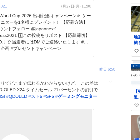
2021
7月27日(月) 11:00
ts World Cup 2026 出場記念キャンペーン🎉 ゲー
ターを1名様にプレゼント！ 【応募方法】
カウントフォロー @japannext1
ess2021 2️⃣この投稿をリポスト 【応募締切】
地
3:59まで 当選者にはDMでご連絡いたします #プ
械
ど
企画 #プレゼントキャンペーン
い
や
openess2021/s…
ね
い
か
ね
昨日 6:50
起
数
 直撮りでどこまで伝わるかわからないけど、 この差は
 QD-OLED X24 タイムセール 21パーセントの割引で
【
SI
#
QDOLED
#
スト6
#
SF6
#
ゲーミングモニター
道
た
い
明
ne
い
arti
ね
西
数
お
し