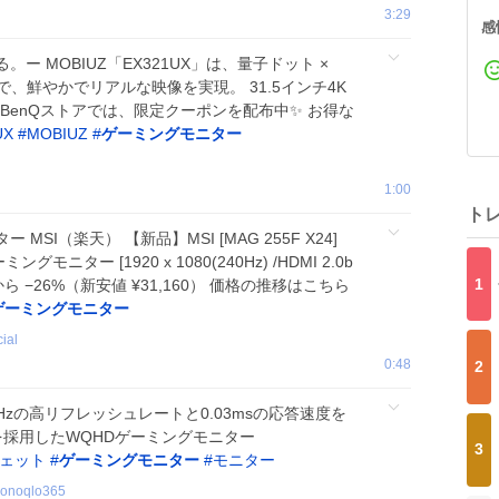
3:29
感
 MOBIUZ「EX321UX」は、量子ドット ×
度で、鮮やかでリアルな映像を実現。 31.5インチ4K
 BenQストアでは、限定クーポンを配布中✨ お得な
UX
#
MOBIUZ
#
ゲーミングモニター
1:00
ト
SI（楽天） 【新品】MSI [MAG 255F X24]
ミングモニター [1920 x 1080(240Hz) /HDMI 2.0b
1
から −26%（新安値 ¥31,160） 価格の推移はこちら
ゲーミングモニター
cial
0:48
2
0Hzの高リフレッシュレートと0.03msの応答速度を
ネルを採用したWQHDゲーミングモニター
3
ェット
#
ゲーミングモニター
#
モニター
onoqlo365