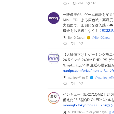
2
234
116
ー映像美が、ゲーム体験を変える。ー
Mini LEDによる広色域・高輝
大画面で、圧倒的な没入感へ🎮
機会をお見逃しなく！
#
EX321
BenQ Japan
@
BenQJapan
【大幅値下げ】ゲーミングモニター M
24.5インチ 240Hz FHD IPS ゲー
/Displ… ほか4件 直近の最安値
nanfps.com/price/monitor/…
#
nanfps(何fps?)
@
nanfps_offi
ベンキュー【EX271QMZ】24
備えた26.5型QD-OLEDパ
monoqlo.tokyo/pc/68037/
#
ガジ
MONO365 -Color your days-
@
M