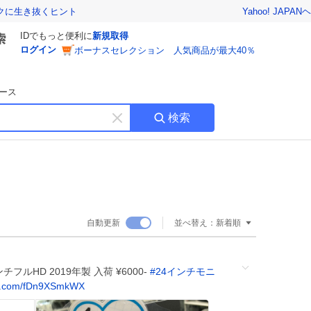
Yahoo! JAPAN
ヘ
トクに生き抜くヒント
IDでもっと便利に
新規取得
ログイン
ボーナスセレクション 人気商品が最大40％
ース
検索
キ
ー
ワ
ー
ド
を
消
自動更新
並べ替え：
新着順
す
チフルHD 2019年製 入荷 ¥6000-
#
24インチモニ
x.com/fDn9XSmkWX