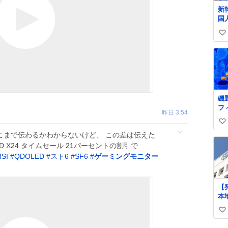
に
新
し
国
っ
に
い
声
い
も
施
ね
数
磯
フ
昨日 3:54
だ
い
でどこまで伝わるかわからないけど、 この差は伝えた
い
OLED X24 タイムセール 21パーセントの割引で
ね
SI
#
QDOLED
#
スト6
#
SF6
#
ゲーミングモニター
数
【
本
「S
い
償
も
い