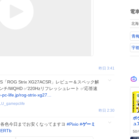
ne
ね
art
数
電
堂
の
北海
て
地
青梅
の
年
対
宇都
た。
「S
C
昨日 3:41
S「ROG Strix XG27ACSR」レビュー＆スペック解
ンチ/WQHD ✅220Hzリフレッシュレート ✅応答速
pc-life.jp/rog-strix-xg27…
LU_gamepclife
昨日 2:30
0
ポ
ュ
ール 各色今日までお安くなってますヨ
#
Pixio
#
ゲーミ
ク
NERTb
50
売