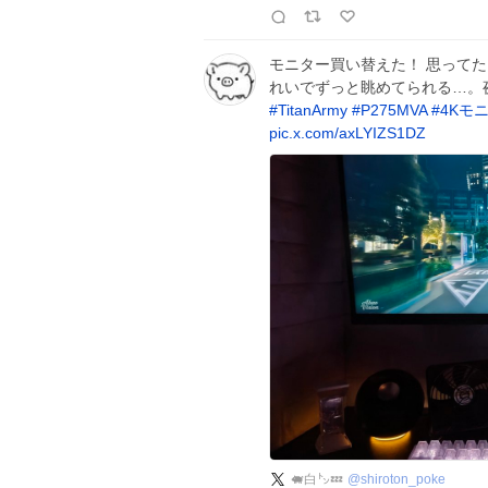
モニター買い替えた！ 思って
れいでずっと眺めてられる…。
#
TitanArmy
#
P275MVA
#
4Kモ
pic.x.com/axLYIZS1DZ
🐖白㌧💤
@
shiroton_poke