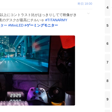
昨日 18:00
4
た以上にコントラスト比がはっきりしてて映像がき
夜のデスクが最高にチルい☺️
#
TITANARMY
ニター
#
MiniLED
#
ゲーミングモニター
5
6
7
8
9