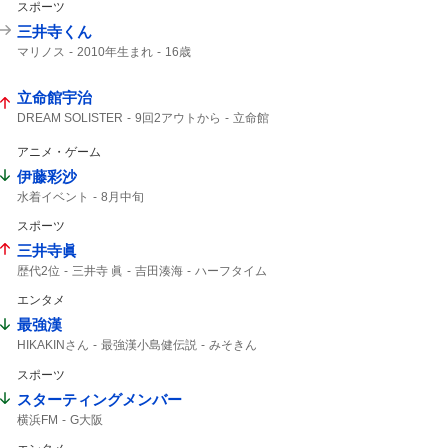
スポーツ
三井寺くん
マリノス
2010年生まれ
16歳
立命館宇治
DREAM SOLISTER
9回2アウトから
立命館
逆転勝ち
甲子園
9回
2アウトから
9回2アウト
T-WAVE
響けユーフォニアム
アニメ・ゲーム
ユーフォニアム
宇治
2アウト
伊藤彩沙
水着イベント
8月中旬
スポーツ
三井寺眞
歴代2位
三井寺 眞
吉田湊海
ハーフタイム
16歳
Travis Japan
史上最年少
J1
エンタメ
15歳
最強漢
HIKAKINさん
最強漢小島健伝説
みそきん
学生時代から
YouTuber
HIKAKIN
スポーツ
スターティングメンバー
横浜FM
G大阪