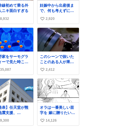
ついて声明を公表
幹線初めて乗る外
妊娠中から出産後ま
た。「第三者によ
人ニキ面白すぎる
で、何も考えずにサ
て駅構内放送設備
ッと持って行けるよ
外部から不正に音
8,932
2,920
い
うなショルダーバッ
が流された可能性
グが欲しいな〜と思
い
含めて確認を実
っていたのだけど
」と説明した。
ね
snidelでめちゃくち
数
ゃピッタリなものを
見つけたので買っ
た！✨ スマホと小物
野家をサーモグラ
このシーンで抜いた
とペットボトルが入
ィーで見た時これ
ことのある人が果た
るの最高すぎる🥹 し
ったら怖い
して世にどれほどい
かもスマホ入れ独立
35,087
2,412
い
ることか このアカウ
してるしファスナー
ントに辿り着いた皆
い
ない！地味に嬉しい
さんとは、ロボコッ
やつ！！！
ね
プ2についてこれから
数
もぜひ語り合ってい
きたい
発表】任天堂が熊
オラは一番美しい苗
地震支援、
字を 嫁に贈りたい
witch 2」など無
（0/16) #コルクマン
9,300
14,126
い
修理へ 保証切れで
ガ専科
対象
い