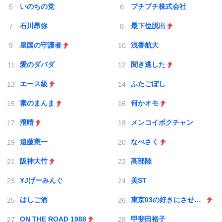
いのちの党
プチプチ株式会社
石川昂弥
最下位脱出
皇国の守護者
浅香航大
愛のダバダ
聞き逃した
エース級
ふたごぼし
素のまんま
何かオモ
澄晴
メンコイボクチャン
遠藤憲一
なべさく
阪神大竹
髙部陸
YJげーみんぐ
美ST
はしご酒
東京03の好きにさせるかッ
ON THE ROAD 1988
甲斐田裕子