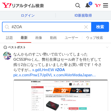
i
ログイン
ID新規取得
検索
キ
ー
話題
最新
画像
動画
ユーザー
ウェブ検索
ワ
ベストポスト
ー
ド
なんかものすごい勢いで出ていってしまった
を
GC553Proくん。弊社在庫はセール終了を待たずして
消
残り2台になってしまいました🤪 お買い得です！今さ
す
らですが...
x.gd/LHmEW
#
ZOA
pic.x.com/Pnw17Up0VL
x.com/AVerMediaJapan…