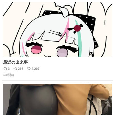
数
ス
ね
ト
数
数
最近の出来事
3
266
2,297
返
リ
い
4時間前
信
ポ
い
数
ス
ね
ト
数
数