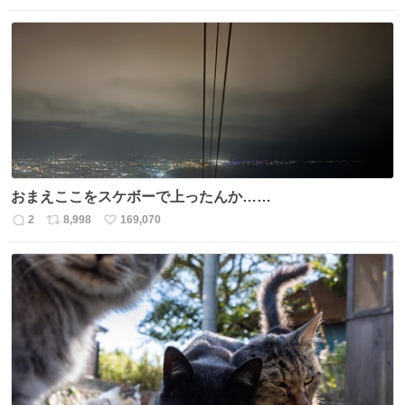
信
ポ
い
数
ス
ね
ト
数
数
おまえここをスケボーで上ったんか……
2
8,998
169,070
返
リ
い
信
ポ
い
数
ス
ね
ト
数
数