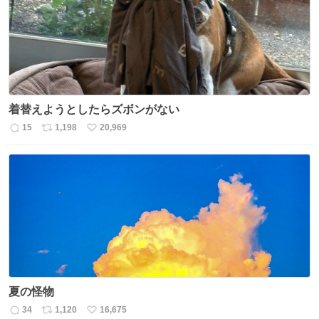
数
着替えようとしたらズボンがない
15
1,198
20,969
返
リ
い
信
ポ
い
数
ス
ね
ト
数
数
夏の怪物
34
1,120
16,675
返
リ
い