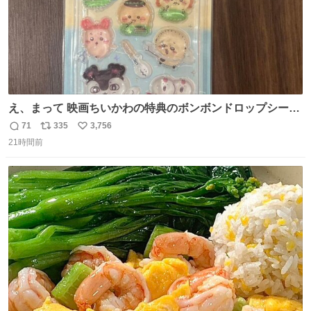
え、まって 映画ちいかわの特典のボンボンドロップシール
もうメルカリにでてるやん #ちいかわ
71
335
3,756
返
リ
い
21時間前
信
ポ
い
数
ス
ね
ト
数
数