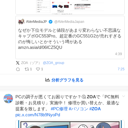
AVerMediaJP
@AVerMediaJapan
なぜか下位モデルと値段があまり変わらない不思議な
キャプボGC553Pro。超定番のGC551G2が売れすぎる
のが悔しいとかそういう噂がある
amzn.asia/d/06ICZ5QU
4:39
ZOA（ゾア）
@
ZOA_group
1
1
7:25
分析グラフを見る
PCの調子が悪くてお困りですか？🤔
ZOA
で「PC無料
診断・お見積り」実施中！ 修理か買い替えか、最適な
提案を致します。
#
PC修理
#
パソコン
#
ZOA
pic.x.com/N78b9NyoPd