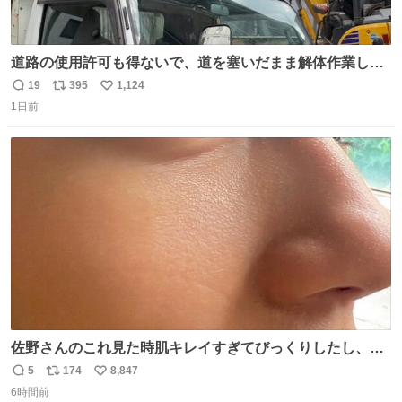
道路の使用許可も得ないで、道を塞いだまま解体作業して
る。 写真を撮ろうとしたら「勝手に写真撮るな馬鹿野郎」
19
395
1,124
返
リ
い
と罵倒されるなど。
1日前
信
ポ
い
数
ス
ね
ト
数
数
佐野さんのこれ見た時肌キレイすぎてびっくりしたし、や
はりアイドルって体型･肌管理すごすぎる
5
174
8,847
返
リ
い
6時間前
信
ポ
い