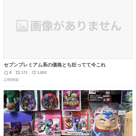
数
セブンプレミアム系の価格とち狂ってて今これ
8
171
1,852
返
リ
い
22時間前
信
ポ
い
数
ス
ね
ト
数
数