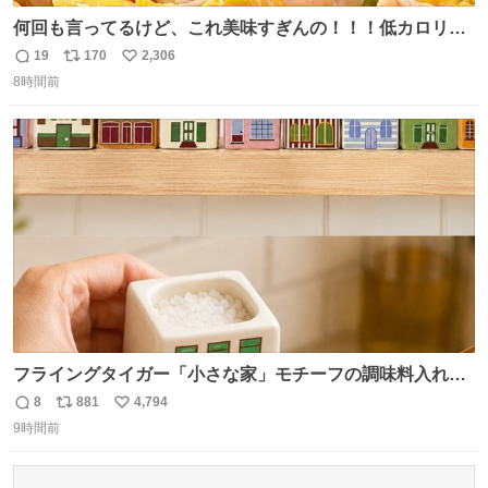
何回も言ってるけど、これ美味すぎんの！！！低カロリー
で満足感エグいから一生食べてる😭
19
170
2,306
返
リ
い
8時間前
信
ポ
い
数
ス
ね
ト
数
数
フライングタイガー「小さな家」モチーフの調味料入れ、
並べれば“デンマークの街並み”に ピンク・グリーン・テラ
8
881
4,794
返
リ
い
コッタの全9種 - fashion-press.net/news/149552
9時間前
信
ポ
い
数
ス
ね
ト
数