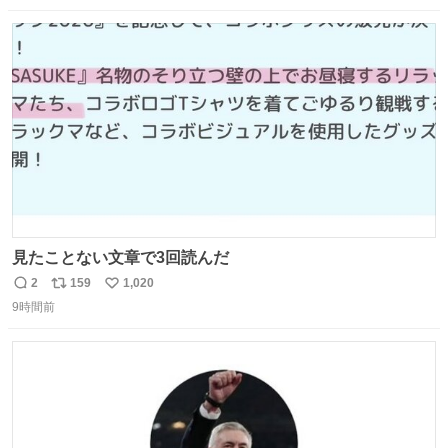
数
ス
ね
ト
数
数
見たことない文章で3回読んだ
2
159
1,020
返
リ
い
9時間前
信
ポ
い
数
ス
ね
ト
数
数