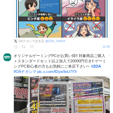
OAナガシマ志太店
@
ZOA_SHIDA
11:00
オリジナルゲーミングPCがお買い得‼️ 対象商品ご購入
＋スタンダードセット以上加入で20000円引き‼️ ゲーミ
ングPC初心者の方もお気軽にご来店下さい✨️
#
ZOA
#
OAナガシマ
pic.x.com/fDyw9oU7Y9