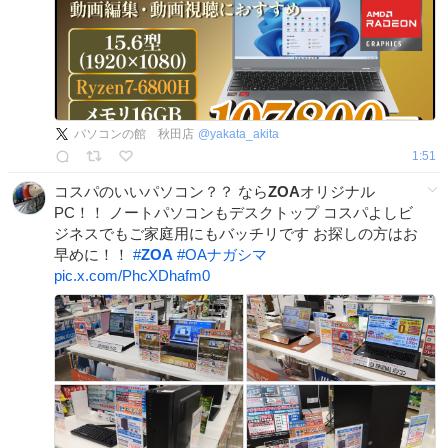
パソコンの館 秋田店
@
yakata_akita
1:51
コスパのいいパソコン？？ なら
ZOA
オリジナル
PC！！ ノートパソコンもデスクトップ コスパよしビ
ジネスでもご家庭用にもバッチリです お探しの方はお
早めに！！
#
ZOA
#
OAナガシマ
pic.x.com/PhcXDhafm0