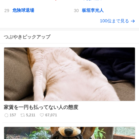
危険球退場
板垣李光人
100位まで見る
つぶやきピックアップ
家賃を一円も払ってない人の態度
157
5,211
67,071
返
リ
い
信
ポ
い
数
ス
ね
ト
数