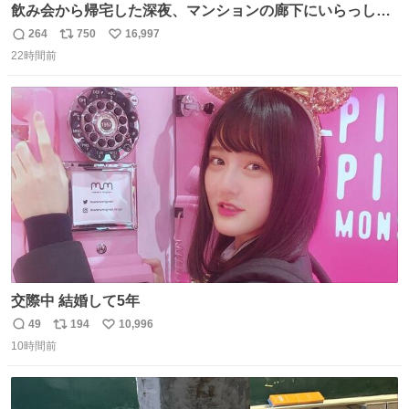
飲み会から帰宅した深夜、マンションの廊下にいらっしゃ
ったオニヤンマ様 まさかこんな都会でお会いできるなんて
264
750
16,997
返
リ
い
思っておらず大興奮しております かっこよすぎる 指を差し
22時間前
信
ポ
い
伸べると乗ってきてくれたのでひとまず一緒に帰宅しまし
数
ス
ね
たが、飛ばないということは弱っていらっしゃるのでしょ
ト
数
数
うか…素敵すぎる
交際中 結婚して5年
49
194
10,996
返
リ
い
10時間前
信
ポ
い
数
ス
ね
ト
数