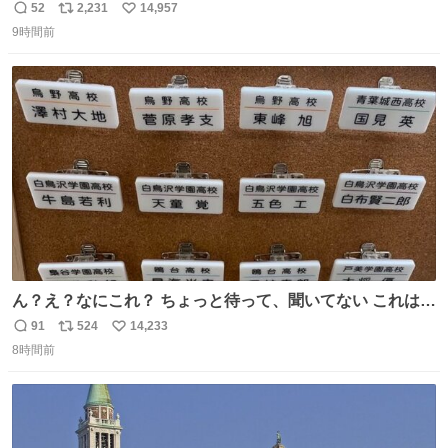
52
2,231
14,957
返
リ
い
9時間前
信
ポ
い
数
ス
ね
ト
数
数
ん？え？なにこれ？ ちょっと待って、聞いてない これは販
売されているのもですか？
91
524
14,233
返
リ
い
8時間前
信
ポ
い
数
ス
ね
ト
数
数