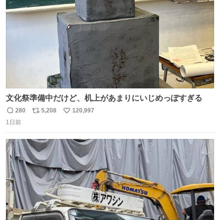
数
文化祭準備中だけど、机上があまりにいじめっぽすぎる
280
5,208
120,997
返
リ
い
1日前
信
ポ
い
数
ス
ね
ト
数
数