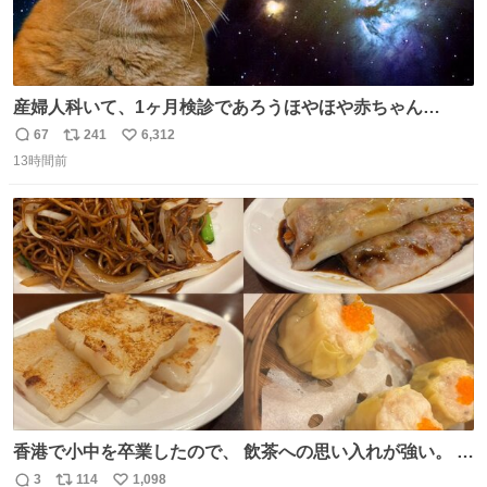
産婦人科いて、1ヶ月検診であろうほやほや赤ちゃん👩‍🍼
と推定2,3歳の女の子👧🏻をワンオペで連れてるママがいる
67
241
6,312
返
リ
い
のだけども 女の子ずっとママの側から離れない…⁉️ 手を繋
13時間前
信
ポ
い
がなくてもうろちょろしないしママが歩いたらピクミンみ
数
ス
ね
たいにﾄﾃﾄﾃついてってるし逃走しないし脱走しないし逃げ
ト
数
数
ないし走ら文字数
香港で小中を卒業したので、 飲茶への思い入れが強い。 常
に現地の味を探している。 横浜中華街まで行き、店を厳選
3
114
1,098