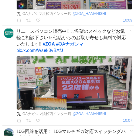
OAナガシマ浜松西インター店
@
ZOA_HAMANISHI
10:09
リユースパソコン販売中‼️ ご希望のスペックなどお気
軽ご相談下さい✨️ 他店からのお取り寄せも無料で対応
いたします‼️
#
ZOA
#
OAナガシマ
pic.x.com/Wsek9vBAfJ
OAナガシマ浜松西インター店
@
ZOA_HAMANISHI
10:07
10G回線を活用！ 10Gマルチギガ対応スイッチングハ