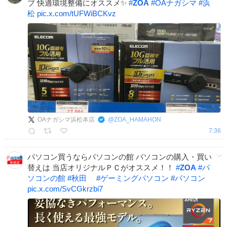
ブ 快適環境整備にオススメ✨️
#
ZOA
#
OAナガシマ
#
浜
松
pic.x.com/tUFWiBCKvz
OAナガシマ浜松本店
@
ZOA_HAMAHON
7:36
パソコン買うならパソコンの館 パソコンの購入・買い
替えは 当店オリジナルＰＣがオススメ！！
#
ZOA
#
パ
ソコンの館
#
秋田
#
ゲーミングパソコン
#
パソコン
pic.x.com/SvCGkrzbi7