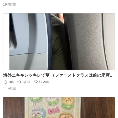
返
リ
い
すれば流石に出会えるけど、もっと近場で気軽に行ける店
19時間前
信
ポ
い
はないか。 代々木にあった。 多少違うかなというのもあっ
数
ス
ね
たけど、 総合的には満足。
ト
数
数
海外ニキキレッキレで草 （ファーストクラスは前の座席で
あるため）
188
1,638
54,248
返
リ
い
11時間前
信
ポ
い
数
ス
ね
ト
数
数