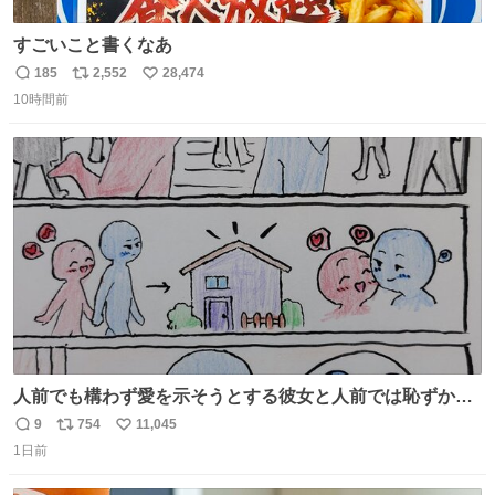
すごいこと書くなあ
185
2,552
28,474
返
リ
い
10時間前
信
ポ
い
数
ス
ね
ト
数
数
人前でも構わず愛を示そうとする彼女と人前では恥ずかし
いけど彼女を死ぬほど愛している彼氏 同士いませんか✋️
9
754
11,045
返
リ
い
1日前
信
ポ
い
数
ス
ね