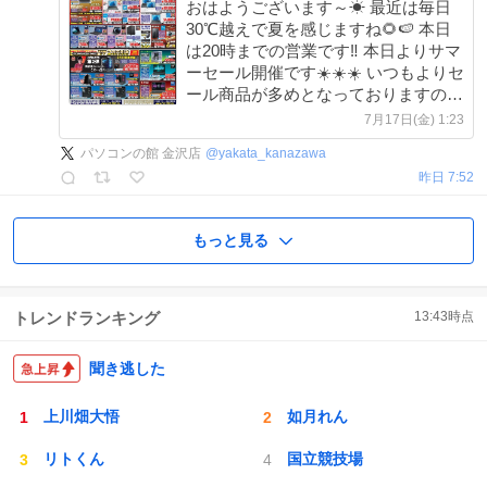
おはようございます～☀ 最近は毎日
30℃越えで夏を感じますね🌻🍉 本日
は20時までの営業です‼️ 本日よりサマ
ーセール開催です☀️☀️☀️ いつもよりセ
ール商品が多めとなっておりますの
で、 気になる商品がありましたら ぜ
7月17日(金) 1:23
ひ当店へご来店ください🏃💨💨💨 ＃
パソコンの館 金沢店
@
yakata_kanazawa
パソコンの館金沢店 #ZOA
昨日 7:52
もっと見る
トレンドランキング
13:43
時点
聞き逃した
上川畑大悟
如月れん
リトくん
国立競技場