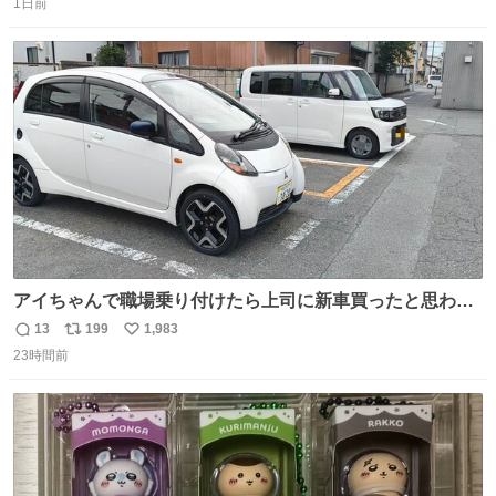
1日前
信
ポ
い
数
ス
ね
ト
数
数
アイちゃんで職場乗り付けたら上司に新車買ったと思われ
たの嬉しすぎる。 20年落ちの車もやりようによっては新車
13
199
1,983
返
リ
い
っぽく見えるってことよ。 令和の車の横に並べても違和感
23時間前
信
ポ
い
ない平成18年式です。
数
ス
ね
ト
数
数