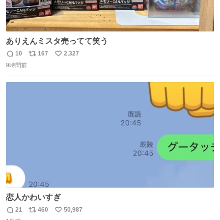
ありえんミスタ売ってて笑う
10
167
2,327
返
リ
い
9時間前
信
ポ
い
数
ス
ね
ト
数
数
恋人かわいすぎ
21
460
50,987
返
リ
い