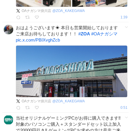
OAナガシマ掛川店
@
ZOA_KAKEGAWA
1:39
おはようございます☀ 本日も営業開始しております
ご来店お待ちしております！！
#
ZOA
#
OAナガシマ
pic.x.com/PBIXvghZcb
OAナガシマ掛川店
@
ZOA_KAKEGAWA
0:51
当社オリジナルゲーミングPCがお得に購入できます‼️
対象のパソコンご購入＋スタンダードセット以上加入
で20000円引き‼️ ゲーミングPCお求めの方は是非ご来