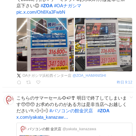
店下さい😊
#
ZOA
#
OAナガシマ
pic.x.com/Oh8Xa3FwbN
OAナガシマ浜松西インター店
@
ZOA_HAMANISHI
昨日 9:12
こちらのサマーセール🌻🍉🎐 明日で終了してしまいま
す🥺🥺🥺 お求めのものがある方は是非当店へお越しく
ださい🏃💨💨💨
#
パソコンの館金沢店
#
ZOA
x.com/yakata_kanazaw…
パソコンの館 金沢店
@yakata_kanazawa