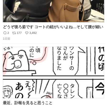
どうぞ後ろ姿です コートの紐がいいよね…そして腰が細い
2
177
3,492
返
リ
い
1日前
信
ポ
い
数
ス
ね
ト
数
数
最近、訃報を見ると思うこと