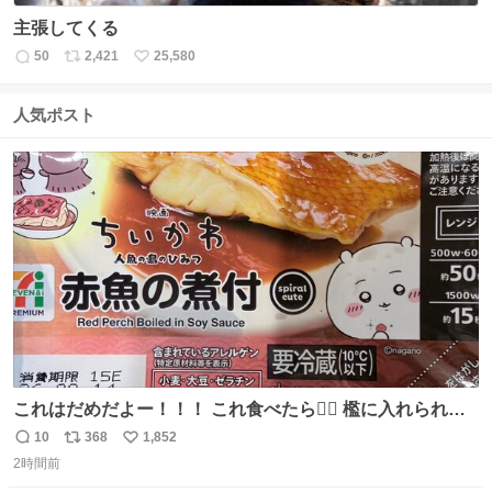
主張してくる
50
2,421
25,580
返
リ
い
信
ポ
い
数
ス
ね
人気ポスト
ト
数
数
これはだめだよー！！！ これ食べたら🧜‍♀️ 檻に入れられ
て、なんかずうっと暗いとこだよ、、 #トラウマ
10
368
1,852
返
リ
い
2時間前
信
ポ
い