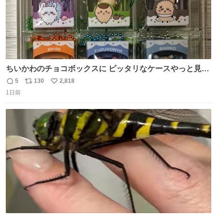
ちいかわのチョコボックスに ピッタリなケースやっと見つ
かった😭
5
130
2,818
返
リ
い
1日前
信
ポ
い
数
ス
ね
ト
数
数