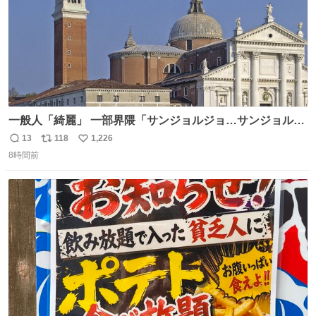
一般人「綺麗」 一部界隈「サンジョルジョ…サンジョルジ
ョマ…ジョルノジョバァーナ！！』
13
118
1,226
返
リ
い
8時間前
信
ポ
い
数
ス
ね
ト
数
数