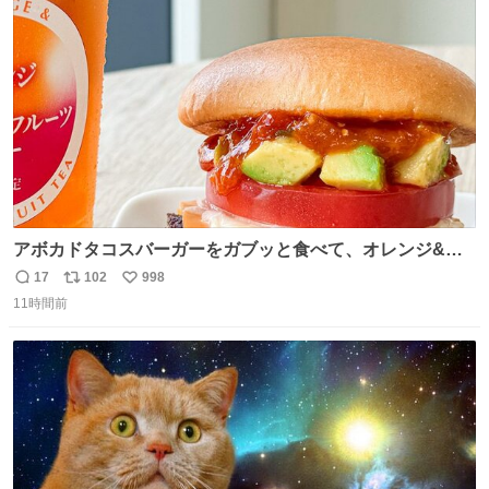
ト
数
数
アボカドタコスバーガーをガブッと食べて、オレンジ&パ
ッションフルーツティーをグビッと飲んで、またアボカド
17
102
998
返
リ
い
タコスバーガーをガブッと食べて、またオレンジ＆パッシ
11時間前
信
ポ
い
ョンフルーツティーをグビッと飲んで…🍔🍹
数
ス
ね
ト
数
数