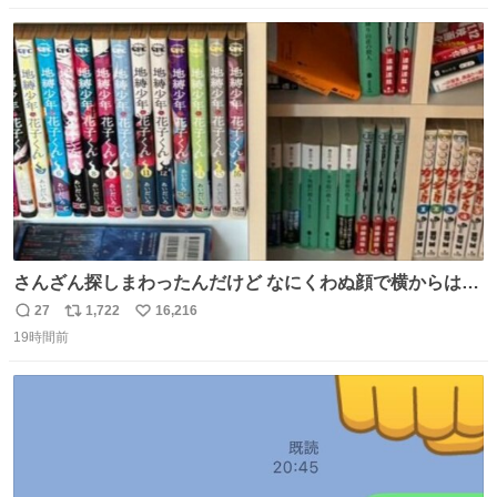
数
ス
ね
ト
数
数
さんざん探しまわったんだけど なにくわぬ顔で横からはえ
てた
27
1,722
16,216
返
リ
い
19時間前
信
ポ
い
数
ス
ね
ト
数
数