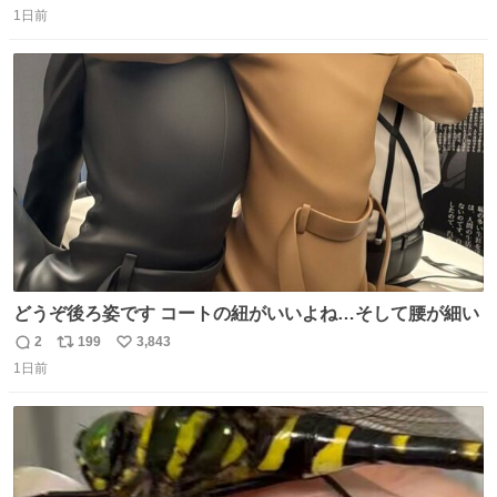
1日前
信
ポ
い
数
ス
ね
ト
数
数
どうぞ後ろ姿です コートの紐がいいよね…そして腰が細い
2
199
3,843
返
リ
い
1日前
信
ポ
い
数
ス
ね
ト
数
数