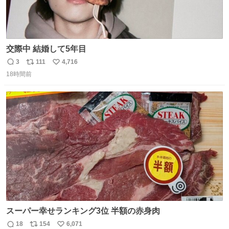
交際中 結婚して5年目
3
111
4,716
返
リ
い
18時間前
信
ポ
い
数
ス
ね
ト
数
数
スーパー幸せランキング3位 半額の赤身肉
18
154
6,071
返
リ
い