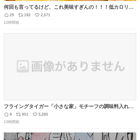
何回も言ってるけど、これ美味すぎんの！！！低カロリー
で満足感エグいから一生食べてる😭
25
192
2,571
返
リ
い
12時間前
信
ポ
い
数
ス
ね
ト
数
数
フライングタイガー「小さな家」モチーフの調味料入れ、
並べれば“デンマークの街並み”に ピンク・グリーン・テラ
8
951
5,285
返
リ
い
コッタの全9種 - fashion-press.net/news/149552
13時間前
信
ポ
い
数
ス
ね
ト
数