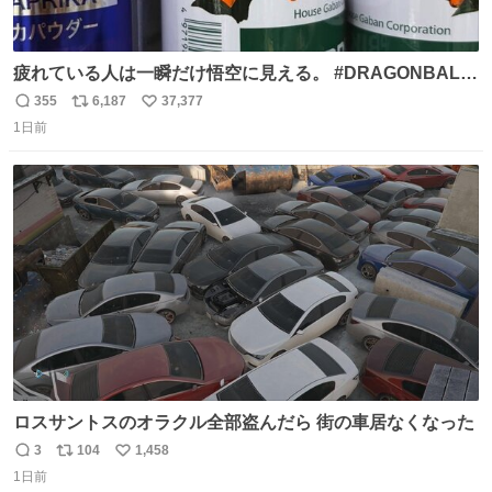
疲れている人は一瞬だけ悟空に見える。 #DRAGONBALL
#ドラゴンボール
355
6,187
37,377
返
リ
い
1日前
信
ポ
い
数
ス
ね
ト
数
数
ロスサントスのオラクル全部盗んだら 街の車居なくなった
3
104
1,458
返
リ
い
1日前
信
ポ
い