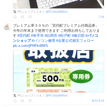
PCショップミリオン
@
PCshopMillion
7:39
プレミアム率３０％の「宮代町プレミアム付商品券」
今年の年末まで使用できます ご利用お待ちしておりま
す
#
宮代町
#
幸手市
#
白岡市
#
杉戸町
#
春日部
#
パソコ
ンショップ
#
パソコン修理
#
企業公式相互フォロー
pic.x.com/jPl4FkrBMS
PCショップミリオン
@
PCshopMillion
昨日 8:19