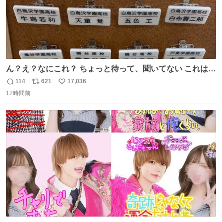
ん？え？なにこれ？ ちょっと待って、聞いてない これは販
売されているのもですか？
114
621
17,036
返
リ
い
12時間前
信
ポ
い
数
ス
ね
ト
数
数