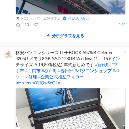
PCショップ ZOA厚木店
@
ZOA_Atsugi
0:50
分析グラフを見る
格安パソコンシリーズ LIFEBOOK A579/B Celeron
4205U メモリ8GB SSD 128GB Windows11 15.6イン
チサイズ ￥19,800(税込) 年式新しめです
#
宮代町
#
幸
手市
#
白岡市
#
杉戸町
#
春日部
#
パソコンショップ
#
パ
ソコン修理
#
企業公式相互フォロー
pic.x.com/YiJQw6cQLq