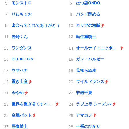
モンストロ
はつ恋ONDO
りゅちぇお
バンド辞める
出会ってくれてありがとう
カリブの海賊
岩崎くん
転生重騎士
ワンダンス
オールナイトニッポンX(クロス)
BLEACH25
ガン・バルゼー
ウサハナ
見知らぬ糸
置き土産
ワイルドランズ
今やめ
若槻千夏
世界を繋ぎ尽くすインターネット巫女
ラブ上等 シーズン2
金属バット
アマカノ
悪魔博士
一番のひかり