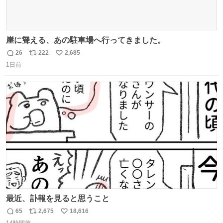
崖に聳える、あの駐車場へ行ってきました。
26
222
2,685
返
リ
い
1日前
信
ポ
い
数
ス
ね
ト
数
数
最近、訃報を見ると思うこと
65
2,675
18,616
返
リ
い