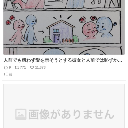
数
人前でも構わず愛を示そうとする彼女と人前では恥ずかし
いけど彼女を死ぬほど愛している彼氏 同士いませんか✋️
9
771
11,373
返
リ
い
1日前
信
ポ
い
数
ス
ね
ト
数
数