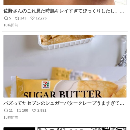
佐野さんのこれ見た時肌キレイすぎてびっくりしたし、や
はりアイドルって体型･肌管理すごすぎる
5
243
12,276
返
リ
い
10時間前
信
ポ
い
数
ス
ね
ト
数
数
バズってたセブンのシュガーバタークレープうますぎて
7NOWで買い溜め🛒💭
11
100
2,981
返
リ
い
15時間前
信
ポ
い
数
ス
ね