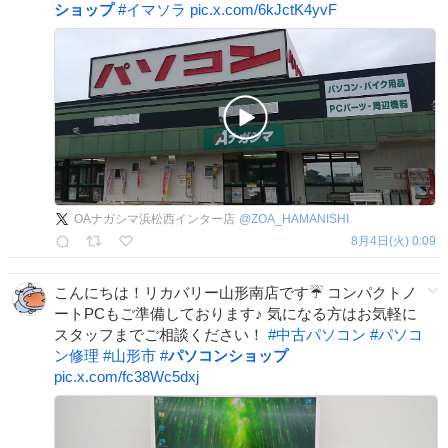
ショップ
#
イマソラ
pic.x.com/6kJctK4yvF
OAナガシマ浜松西インター店
@
ZOA_HAMANISHI
8月4日(火) 0:09
こんにちは！リカバリー山形南店です☔️ コンパクトノ
ートPCもご準備しております♪ 気になる方はお気軽に
スタッフまでご相談ください！
#
中古パソコン
#
パソコ
ン修理
#
山形市
#
パソコンショップ
pic.x.com/fc38Wc5dxj