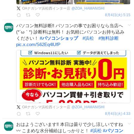
OAナガシマ浜松西インター店
@
ZOA_HAMANISHI
8月4日(火) 5:15
パソコン無料診断‼ パソコンの事でお困りなら当店へ
(*´ω｀*) 診断料は無料！ お気軽にパソコンお持ち込み
ください！
#
パソコンショップ
#
浜松
#
無料診断
pic.x.com/S62Eq4lUfP
OAナガシマ浜松西インター店
@
ZOA_HAMANISHI
8月4日(火) 4:33
おはようございます‼️ 本日は曇りで少し涼しいですね
〰️ こまめな水分補給はしっかりと！
#
浜松
#
パソコン