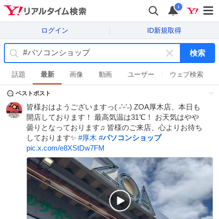
i
ログイン
ID新規取得
検索
キ
ー
話題
最新
画像
動画
ユーザー
ウェブ検索
ワ
ベストポスト
ー
ド
皆様おはようございますっ( ˶'ᵕ'˶) ZOA厚木店、本日も
を
開店しております！ 最高気温は31℃！ お天気はやや
消
曇りとなっております♫ 皆様のご来店、心よりお待ち
す
しております✨️
#
厚木
#
パソコンショップ
pic.x.com/e8XStDw7FM