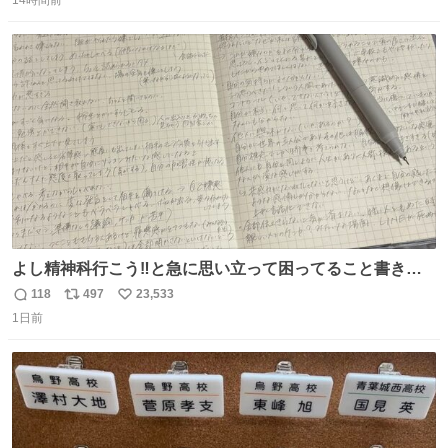
14時間前
信
ポ
い
数
ス
ね
ト
数
数
よし精神科行こう‼️と急に思い立って困ってること書き出
してたらペン止まらなくなってすごい勢いで埋まってワロ
118
497
23,533
返
リ
い
タ
1日前
信
ポ
い
数
ス
ね
ト
数
数