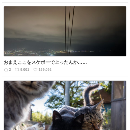
信
ポ
い
数
ス
ね
ト
数
数
おまえここをスケボーで上ったんか……
2
9,001
169,092
返
リ
い
信
ポ
い
数
ス
ね
ト
数
数