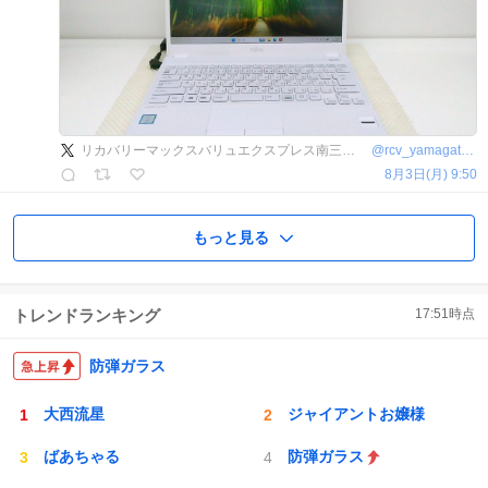
リカバリーマックスバリュエクスプレス南三番町店
@
rcv_yamagata_s
8月3日(月) 9:50
もっと見る
トレンドランキング
17:51
時点
防弾ガラス
大西流星
ジャイアントお嬢様
ばあちゃる
防弾ガラス