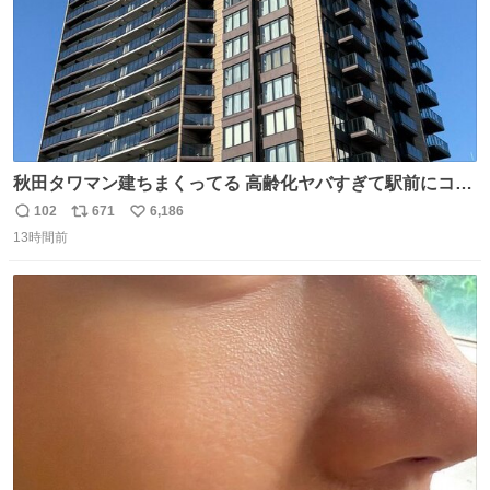
秋田タワマン建ちまくってる 高齢化ヤバすぎて駅前にコン
パクトシティつくって高齢者を住ませる考えらしい 病院も
102
671
6,186
返
リ
い
全部駅前にある
13時間前
信
ポ
い
数
ス
ね
ト
数
数