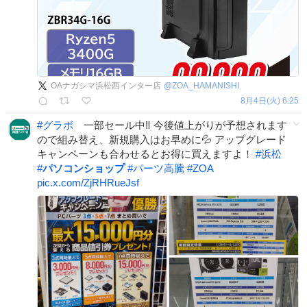
OAナガシマ浜松西インター店
@
ZOA_HAMANISHI
8月4日(火) 6:25
#
グラボ
一部セール中‼️ 今後値上がりが予想されます
ので組み替え、新規購入はお早めに💦 アップグレード
キャンペーンも合わせるとお得に買えますよ！
#
浜松
#
パソコンショップ
#
パーツ高騰
#
ZOA
pic.x.com/ZjRHRueJsf