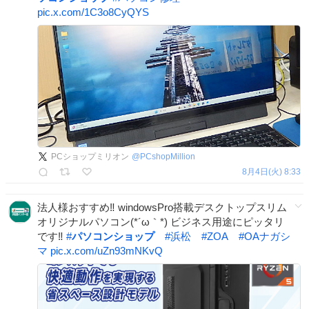
pic.x.com/1C3o8CyQYS
PCショップミリオン
@
PCshopMillion
8月4日(火) 8:33
法人様おすすめ‼️ windowsPro搭載デスクトップスリム
オリジナルパソコン(*´ω｀*) ビジネス用途にピッタリ
です‼️
#
パソコンショップ
#
浜松
#
ZOA
#
OAナガシ
マ
pic.x.com/uZn93mNKvQ