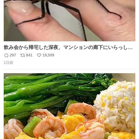
飲み会から帰宅した深夜、マンションの廊下にいらっしゃ
ったオニヤンマ様 まさかこんな都会でお会いできるなんて
297
841
19,509
返
リ
い
思っておらず大興奮しております かっこよすぎる 指を差し
1日前
信
ポ
い
伸べると乗ってきてくれたのでひとまず一緒に帰宅しまし
数
ス
ね
たが、飛ばないということは弱っていらっしゃるのでしょ
ト
数
数
うか…素敵すぎる