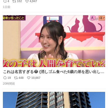
美味しい美味しい言ってくれて嬉しい
4
102
4,947
返
リ
い
1日前
信
ポ
い
数
ス
ね
ト
数
数
これは名言すぎる😂 (消しゴム食べた6歳の弟を思い出しな
がら)
19
448
10,667
返
リ
い
20時間前
信
ポ
い
数
ス
ね
ト
数
数