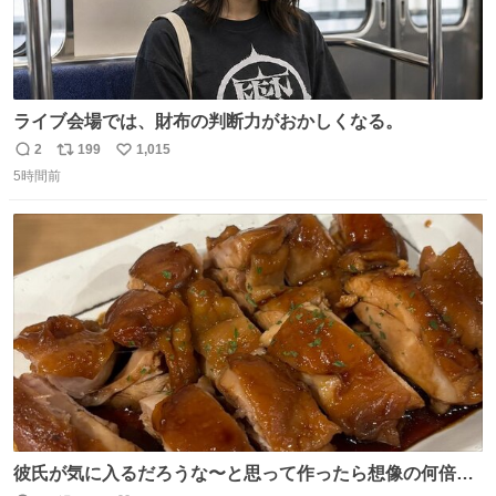
ライブ会場では、財布の判断力がおかしくなる。
2
199
1,015
返
リ
い
5時間前
信
ポ
い
数
ス
ね
ト
数
数
彼氏が気に入るだろうな〜と思って作ったら想像の何倍も