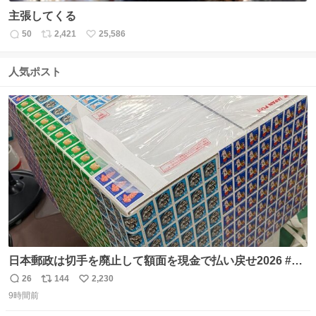
主張してくる
50
2,421
25,586
返
リ
い
信
ポ
い
数
ス
ね
人気ポスト
ト
数
数
日本郵政は切手を廃止して額面を現金で払い戻せ2026 #日
本郵政 @JapanPostHD_PR
26
144
2,230
返
リ
い
9時間前
信
ポ
い
数
ス
ね