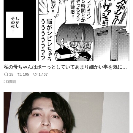
ト
数
数
私の母ちゃんはボーっとしていてあまり細かい事を気にし
ません。優秀な人の多い現代の価値観から見ると、あまり
15
105
1,407
返
リ
い
優秀な母親ではないかもしれません。でも、だからこそ、
5時間前
信
ポ
い
私はそういう母親が大好きです。今も昔もすごくリラック
数
ス
ね
スします。「優秀」と「良い」は別なんですよね。 1/2
ト
数
数