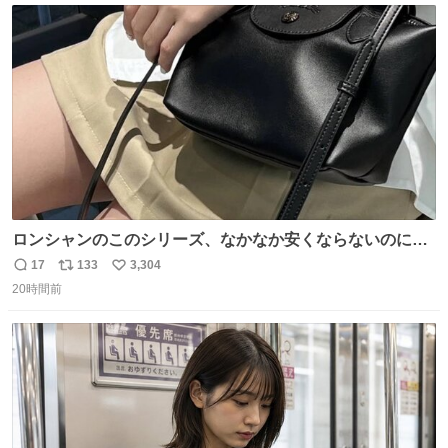
ト
数
数
ロンシャンのこのシリーズ、なかなか安くならないのにセ
ール価格になってる🖤✨レザーなのが反則級にかわいい。
17
133
3,304
返
リ
い
持ってるだけでコーデが格上げされる。
20時間前
信
ポ
い
数
ス
ね
ト
数
数