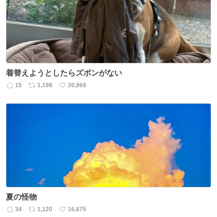
数
着替えようとしたらズボンがない
15
1,198
20,969
返
リ
い
信
ポ
い
数
ス
ね
ト
数
数
夏の怪物
34
1,120
16,675
返
リ
い