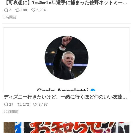
【可哀想に】𝑻𝒘𝒊𝒕𝒕𝒆𝒓1●年選手に捕まった佐野ネットミーム
勇斗さんのコラボプリ
2
188
5,294
返
リ
い
6時間前
信
ポ
い
数
ス
ね
ト
数
数
ディズニー行きたいけど、一緒に行くほど仲のいい友達が
居ない… ほんでこれ
27
172
8,497
返
リ
い
22時間前
信
ポ
い
数
ス
ね
ト
数
数