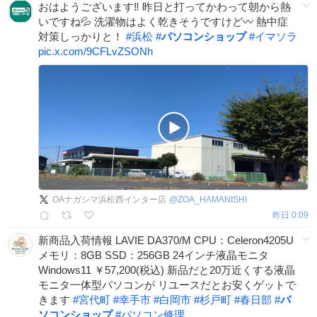
おはようございます‼️ 昨日と打ってかわって朝から熱
いですね💦 洗濯物はよく乾きそうですけど〰️ 熱中症
対策しっかりと！
#
浜松
#
パソコンショップ
#
イマソラ
pic.x.com/9CFLvZSONh
OAナガシマ浜松西インター店
@
ZOA_HAMANISHI
昨日 0:09
新商品入荷情報 LAVIE DA370/M CPU：Celeron4205U
メモリ：8GB SSD：256GB 24インチ液晶モニタ
Windows11 ￥57,200(税込) 新品だと20万近くする液晶
モニタ一体型パソコンが リユースだとお安くゲットで
きます
#
宮代町
#
幸手市
#
白岡市
#
杉戸町
#
春日部
#
パ
ソコンショップ
#
パソコン修理