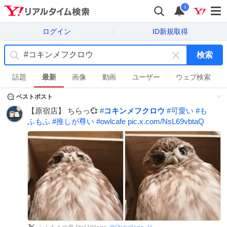
i
ログイン
ID新規取得
検索
キ
ー
話題
最新
画像
動画
ユーザー
ウェブ検索
ワ
ベストポスト
ー
ド
【原宿店】 ちらっ💞
#
コキンメフクロウ
#
可愛い
#
も
を
ふもふ
#
推しが尊い
#
owlcafe
pic.x.com/NsL69vbtaQ
消
す