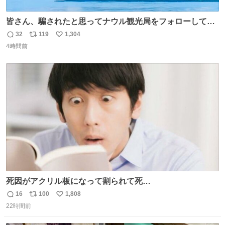
皆さん、騙されたと思ってナウル観光局をフォローしてみ
てください。たまに海とか島とかわけわからん画像が流れ
32
119
1,304
返
リ
い
てくるだけで、特に何も起こりません。
4時間前
信
ポ
い
数
ス
ね
ト
数
数
死因がアクリル板になって割られて死
亡……………！？！？
16
100
1,808
返
リ
い
22時間前
信
ポ
い
数
ス
ね