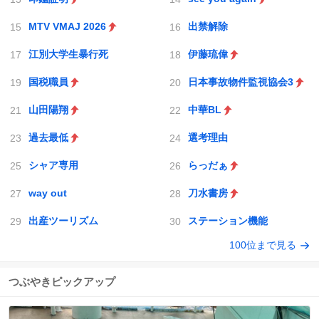
MTV VMAJ 2026
出禁解除
江別大学生暴行死
伊藤琉偉
国税職員
日本事故物件監視協会3
山田陽翔
中華BL
過去最低
選考理由
シャア専用
らっだぁ
way out
刀水書房
出産ツーリズム
ステーション機能
100位まで見る
つぶやきピックアップ