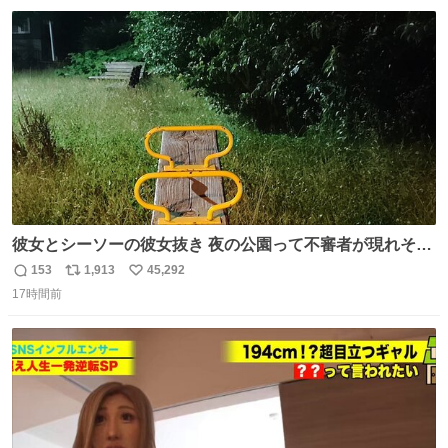
数
ス
ね
じられております」 でコンソメスープ吹き出しそうになり
ト
数
数
ましたw
彼女とシーソーの彼女抜き 夜の公園って不審者が現れそう
で怖いんだよな
153
1,913
45,292
返
リ
い
17時間前
信
ポ
い
数
ス
ね
ト
数
数