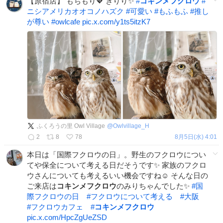
【原宿店】 もちもり💖 きりり✨
#
コキンメフクロウ
#
ニシアメリカオオコノハズク
#
可愛い
#
もふもふ
#
推し
が尊い
#
owlcafe
pic.x.com/y1ts5itzK7
ふくろうの里 Owl Village
@
Owlvillage_H
2
8
78
8月5日(水) 4:01
本日は「国際フクロウの日」。野生のフクロウについ
てや保全について考える日だそうです✨️ 家族のフクロ
ウさんについても考えるいい機会ですね☺️ そんな日の
ご来店は
コキンメフクロウ
のみりちゃんでした✨️
#
国
際フクロウの日
#
フクロウについて考える
#
大阪
#
フクロウカフェ
#
コキンメフクロウ
pic.x.com/HpcZgUeZSD