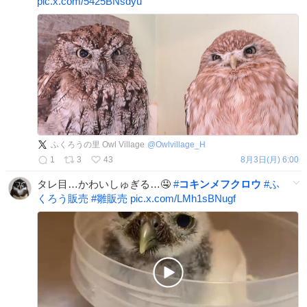
pic.x.com/5425BNsdyu
ふくろうの里 Owl Village
@
Owlvillage_H
1
3
43
8月3日(月) 6:00
タレ目…かわいしゅぎる…🤤
#
コキンメフクロウ
#
ふ
くろう販売
#
雛販売
pic.x.com/LMh1sBNugf