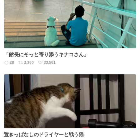
「館長にそっと寄り添うキナコさん」
28
2,360
33,561
返
リ
い
信
ポ
い
数
ス
ね
ト
数
数
置きっぱなしのドライヤーと戦う猫