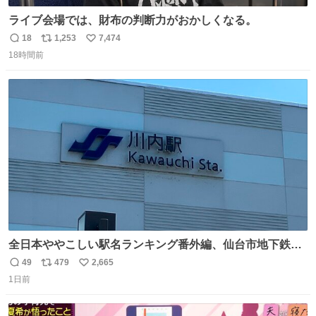
ライブ会場では、財布の判断力がおかしくなる。
18
1,253
7,474
返
リ
い
18時間前
信
ポ
い
数
ス
ね
ト
数
数
全日本ややこしい駅名ランキング番外編、仙台市地下鉄川
内駅
49
479
2,665
返
リ
い
1日前
信
ポ
い
数
ス
ね
ト
数