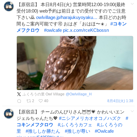
【原宿店】 本日8月4日(火) 営業時間12:00-19:00(最終
受付18:00) web予約は前日までの受付ですのでご注意
下さい🙇
owlvillage.jp/harajukuyoyaku…
本日どのお時
間もご案内可能です🉑 おはぎ「おはほ〜☀️」
#
コキン
メフクロウ
#
owlcafe
pic.x.com/rceKCbossn
ふくろうの里 Owl Village
@
Owlvillage_H
2
40
8月4日(火) 1:38
【原宿店】 チームのんびりさん🦉🦉💗 かわいいエン
ジェルちゃんたち💖
#
ニシアメリカオオコノハズク
#
コキンメフクロウ
#
ふくろうカフェ
#
ふくろうの
里
#
推ししか勝たん
#
推しが尊い
#
Owlcafe