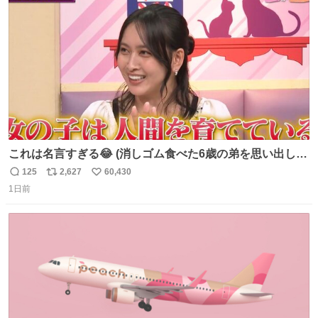
数
これは名言すぎる😂 (消しゴム食べた6歳の弟を思い出しな
がら)
125
2,627
60,430
返
リ
い
1日前
信
ポ
い
数
ス
ね
ト
数
数