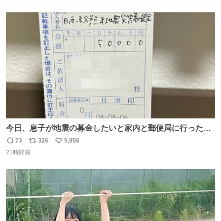
数
ス
ね
ト
数
数
今日、息子が地震の募金したいと家内と郵便局に行ったみ
たいです。おもちゃとか買う選択肢もあったと思うけど、
73
326
5,956
返
リ
い
自分で貯めてた2万円を役に立てて欲しい、みんなも元気
21時間前
信
ポ
い
になって欲しいと。家内も一緒に募金したので、自分も何
数
ス
ね
かできたらなぁと思いました。
ト
数
数