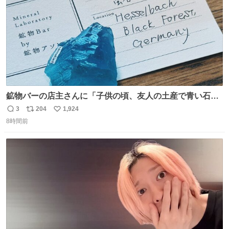
鉱物バーの店主さんに「子供の頃、友人の土産で青い石を
貰って、それがすごく気に入ってたのに、いつかの引越し
3
204
1,924
返
リ
い
で無くしてしまった」という話をしたら、 「お土産で買っ
8時間前
信
ポ
い
てきたくらいの価格感なら、ドイツの黒い森のフローライ
数
ス
ね
トかな…」と当たりつけてもらった。確かにこんな感じだ
ト
数
数
った気がする 凄い