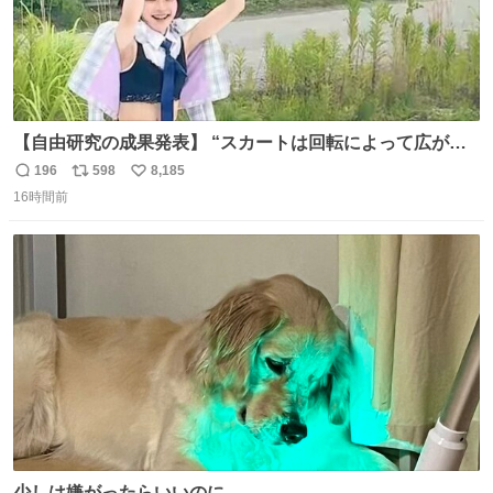
【自由研究の成果発表】 “スカートは回転によって広がる
が、岡澤恋によって270°までなら広がらずに回転が可能な
196
598
8,185
返
リ
い
ことが証明された！”
16時間前
信
ポ
い
数
ス
ね
ト
数
数
少しは嫌がったらいいのに