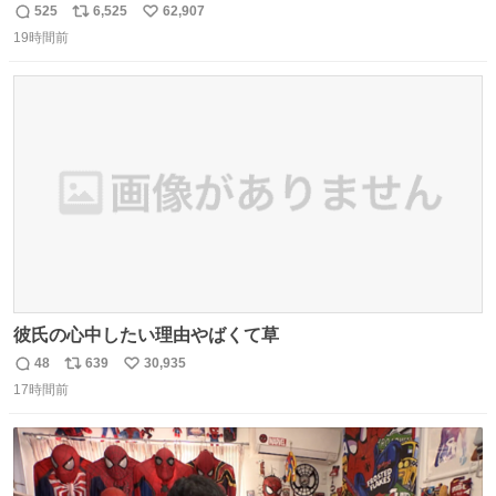
525
6,525
62,907
返
リ
い
19時間前
信
ポ
い
数
ス
ね
ト
数
数
彼氏の心中したい理由やばくて草
48
639
30,935
返
リ
い
17時間前
信
ポ
い
数
ス
ね
ト
数
数