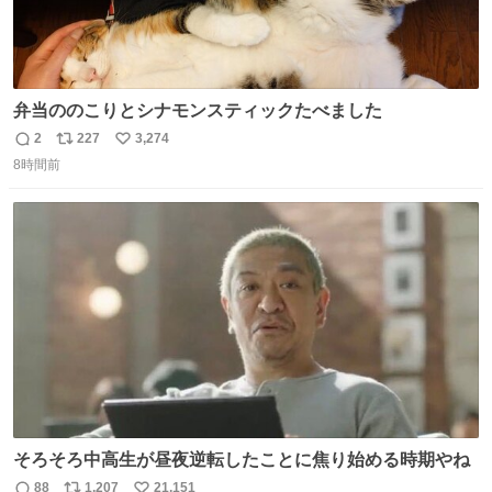
弁当ののこりとシナモンスティックたべました
2
227
3,274
返
リ
い
8時間前
信
ポ
い
数
ス
ね
ト
数
数
そろそろ中高生が昼夜逆転したことに焦り始める時期やね
88
1,207
21,151