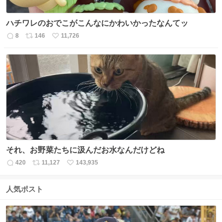
ハチワレのおでこがこんなにかわいかったなんてッ
8
146
11,726
返
リ
い
信
ポ
い
数
ス
ね
ト
数
数
それ、お野菜たちに汲んだお水なんだけどね
420
11,127
143,935
返
リ
い
信
ポ
い
数
ス
ね
人気ポスト
ト
数
数