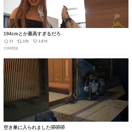
194cmとか最高すぎるだろ
23
105
2,878
返
リ
い
20時間前
信
ポ
い
数
ス
ね
ト
数
数
空き巣に入られました🤣🤣🤣