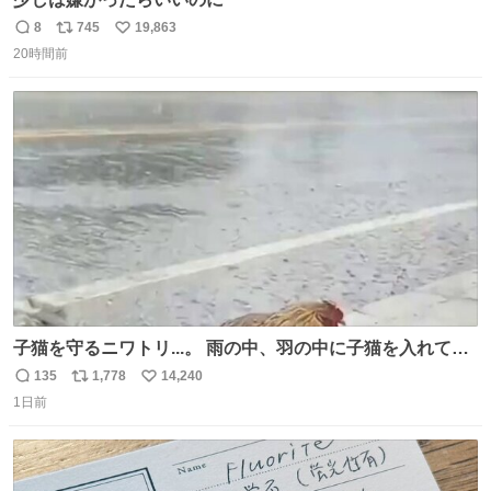
8
745
19,863
返
リ
い
20時間前
信
ポ
い
数
ス
ね
ト
数
数
子猫を守るニワトリ...。 雨の中、羽の中に子猫を入れて守
る姿に感動した！！ 愛は種族を超える！
135
1,778
14,240
返
リ
い
1日前
信
ポ
い
数
ス
ね
ト
数
数