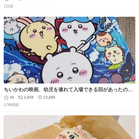
返
リ
い
1日前
信
ポ
い
数
ス
ね
ト
数
数
ちいかわの映画、幼児を連れて入場できる回があったので
子どもを連れて観てきたんですけど、セイレーンの登場シ
38
2,659
23,009
返
リ
い
ーンで場内のベビーが一斉に泣き出してたのがとてもよい
17時間前
信
ポ
い
映画体験でした。
数
ス
ね
ト
数
数