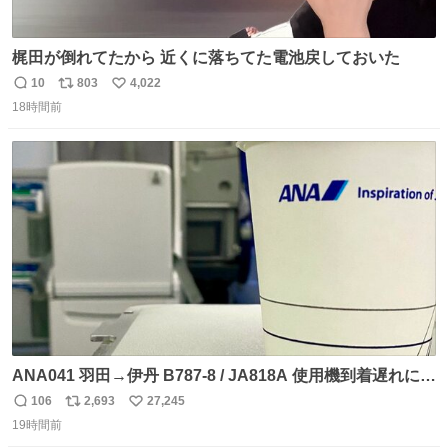
梶田が倒れてたから 近くに落ちてた電池戻しておいた
10
803
4,022
返
リ
い
18時間前
信
ポ
い
数
ス
ね
ト
数
数
ANA041 羽田→伊丹 B787-8 / JA818A 使用機到着遅れにつ
き 「安全に支障ない範囲で1分1秒でも遅延回復に努めてお
106
2,693
27,245
返
リ
い
ります」と機長の気合い十分！ が、フライトは順調に進み
19時間前
信
ポ
い
すぎ… 「飛ばしすぎたせいか現在奈良県上空での待機を命