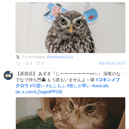
フクロウのみせ
@
owlfamily2013
1
2
8月4日(火) 10:37
【原宿店】 あずき『じーーーーーーー👀✨』 深夜のな
でなで待ち🦉👻 もう誰もいませんよ～😅
#
コキンメフ
クロウ
#
可愛い
#
もふもふ
#
推しが尊い
#
owlcafe
pic.x.com/LZwgedPPOB