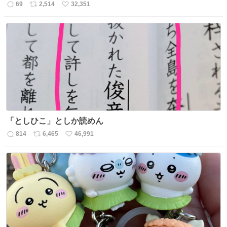
69
2,514
32,351
返
リ
い
信
ポ
い
数
ス
ね
ト
数
数
「としひこ」としか読めん
814
6,465
46,991
返
リ
い
信
ポ
い
数
ス
ね
ト
数
数