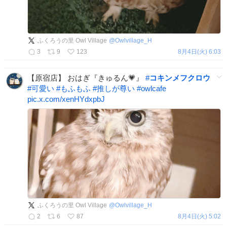
ふくろうの里 Owl Village
@
Owlvillage_H
3
9
123
8月4日(火) 6:03
【原宿店】 おはぎ『きゅるん💗』
#
コキンメフクロウ
#
可愛い
#
もふもふ
#
推しが尊い
#
owlcafe
pic.x.com/xenHYdxpbJ
ふくろうの里 Owl Village
@
Owlvillage_H
2
6
87
8月4日(火) 5:02