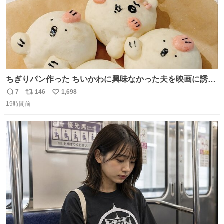
ちぎりパン作った ちいかわに興味なかった夫を映画に誘い
出すことに成功したからさァ、永遠のいのち食べさせてか
7
146
1,698
返
リ
い
ら観に行くねッ🎫
19時間前
信
ポ
い
数
ス
ね
ト
数
数