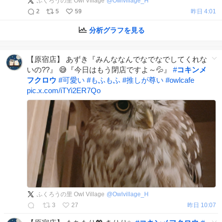
ふくろうの里 Owl Village
@
Owlvillage_H
2
5
59
昨日 4:01
分析グラフを見る
【原宿店】 あずき『みんななんでなでなでしてくれな
いの??』 😅『今日はもう閉店ですよ～💦』
#
コキンメ
フクロウ
#
可愛い
#
もふもふ
#
推しが尊い
#
owlcafe
pic.x.com/iTYi2ER7Qo
ふくろうの里 Owl Village
@
Owlvillage_H
3
27
昨日 10:07