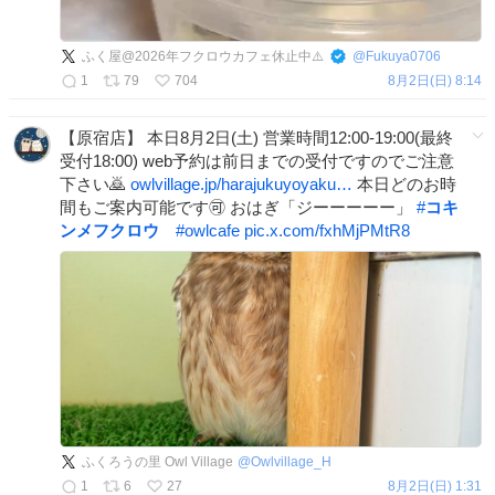
ふく屋@2026年フクロウカフェ休止中⚠️
@
Fukuya0706
1
79
704
8月2日(日) 8:14
【原宿店】 本日8月2日(土) 営業時間12:00-19:00(最終
受付18:00) web予約は前日までの受付ですのでご注意
下さい🙇
owlvillage.jp/harajukuyoyaku…
本日どのお時
間もご案内可能です🉑 おはぎ「ジーーーーー」
#
コキ
ンメフクロウ
#
owlcafe
pic.x.com/fxhMjPMtR8
ふくろうの里 Owl Village
@
Owlvillage_H
1
6
27
8月2日(日) 1:31