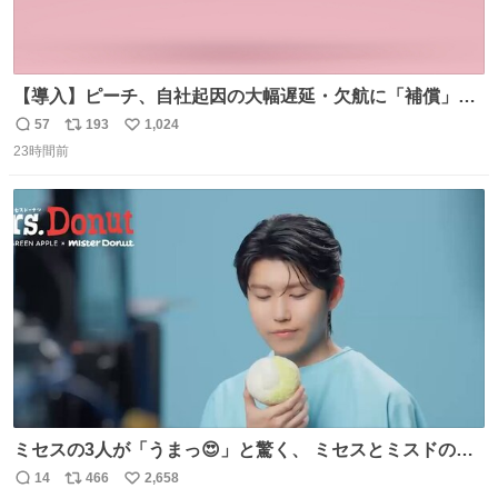
【導入】ピーチ、自社起因の大幅遅延・欠航に「補償」開
始へ news.livedoor.com/article/detail… 同社に起因する理
57
193
1,024
返
リ
い
由によって大幅遅延や欠航が発生した場合、乗客が負担し
23時間前
信
ポ
い
た宿泊費や交通費を、領収書の事後申請に基づき、国内線
数
ス
ね
は1人あたり上限1万円、国際線は上限2万円まで支払う。
ト
数
数
ミセスの3人が「うまっ😍」と驚く、 ミセスとミスドのコ
ラボドーナツ🍏🍩 その味わいとは....！？ 『Mrs.
14
466
2,658
返
リ
い