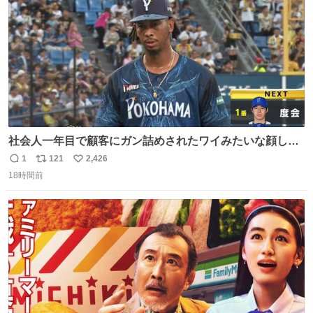
社会人一年目で顧客にガン詰めされたワイみたいな顔して
る
1
121
2,426
返
リ
い
18時間前
信
ポ
い
数
ス
ね
ト
数
数