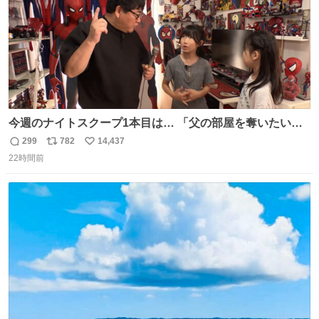
今週のナイトスクープ1本目は… 「父の部屋を奪いたい姉
妹」
299
782
14,437
返
リ
い
22時間前
信
ポ
い
数
ス
ね
ト
数
数