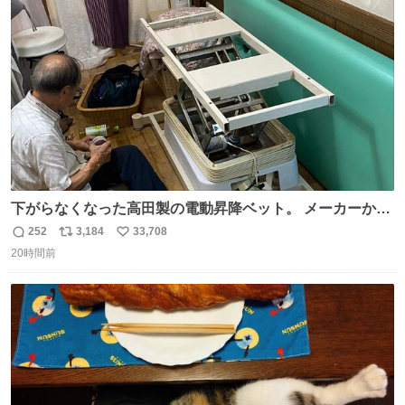
ト
数
数
下がらなくなった高田製の電動昇降ベット。 メーカーから
は、完全に見放されたんですが、 見事に85歳の父が治しま
252
3,184
33,708
返
リ
い
した。 うちの父は、トヨタカローラのボディをオート生産
20時間前
信
ポ
い
する、工業ロボットの製作者なんですが、 父が電動ベット
数
ス
ね
の配線をハンダで修理している横で、
ト
数
数