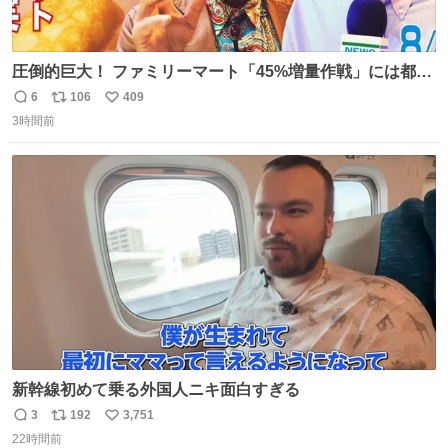
圧倒的巨大！ ファミリーマート「45%増量作戦」には都市
伝説が隠されている、のかもしれない。 web-
6
106
409
返
リ
い
mu.jp/news/79509/
3時間前
信
ポ
い
数
ス
ね
ト
数
数
新幹線初めて乗る外国人ニキ面白すぎる
3
192
3,751
返
リ
い
22時間前
信
ポ
い