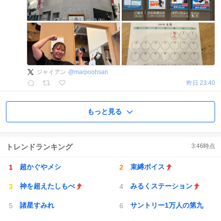
ジャイアン
@
marpoohsan
昨日 23:40
もっと見る
トレンドランキング
3:46
時点
超かぐやメシ
束縛ボイス
神を超えたしもべ
みるくステーション
諸星すみれ
サントリー1万人の第九