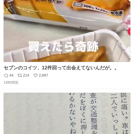
ト
数
数
セブンのコイツ、12件回って出会えてないんだが。。
44
214
2,897
返
リ
い
18時間前
信
ポ
い
数
ス
ね
ト
数
数