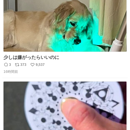
少しは嫌がったらいいのに
3
373
9,537
返
リ
い
16時間前
信
ポ
い
数
ス
ね
ト
数
数