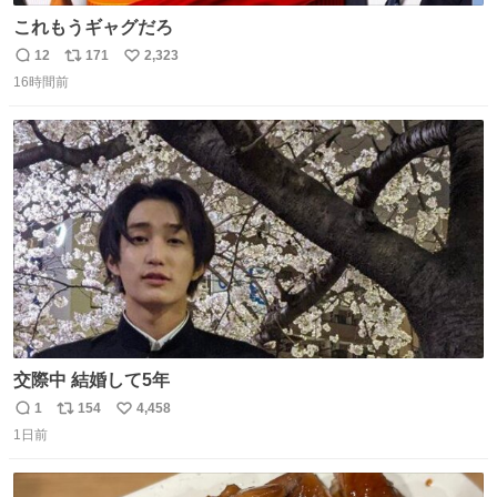
これもうギャグだろ
12
171
2,323
返
リ
い
16時間前
信
ポ
い
数
ス
ね
ト
数
数
交際中 結婚して5年
1
154
4,458
返
リ
い
1日前
信
ポ
い
数
ス
ね
ト
数