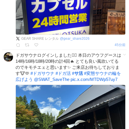
GEAR SHARE レンタル
@
gear_share2026
45分前
ドガサウナログインしました🧖‍♂️ 本日のアウフグースは
14時/16時/18時/20時の計4回🔥 とても良い風吹いてる
のでキモチエェと思います✨️ ご来店お待ちしておりま
す🐮🫶
#
ドガサウナ
#
ドガ活
#
サ活
#
変態サウナの輪を
広げよう
@SWAT_SaveThe
pic.x.com/MTDWp57uy7