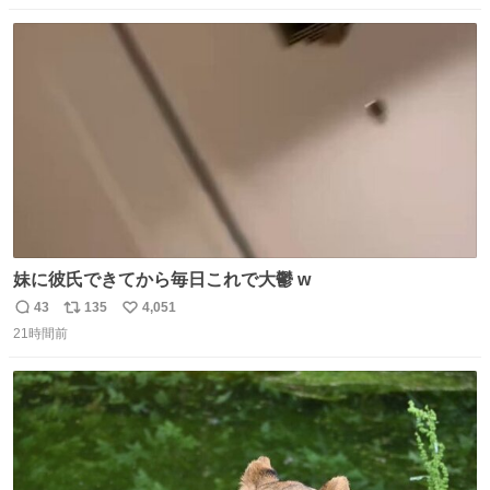
数
ス
ね
ト
数
数
妹に彼氏できてから毎日これで大鬱 w
43
135
4,051
返
リ
い
21時間前
信
ポ
い
数
ス
ね
ト
数
数