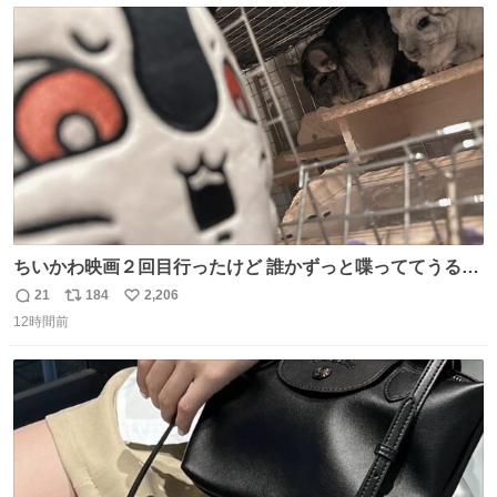
ト
数
数
ちいかわ映画２回目行ったけど 誰かずっと喋っててうるさ
かった 許せねえ
21
184
2,206
返
リ
い
12時間前
信
ポ
い
数
ス
ね
ト
数
数