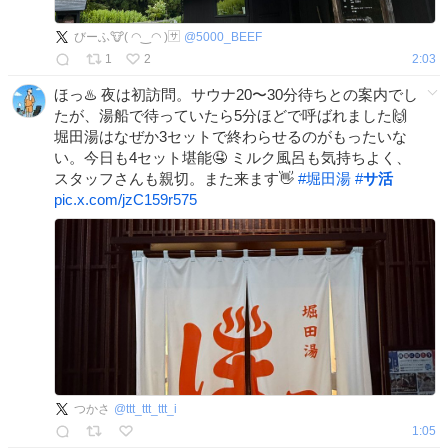
びーふ🐮( ◠‿◠ )🈂️
@
5000_BEEF
1
2
2:03
ほっ♨️ 夜は初訪問。サウナ20〜30分待ちとの案内でし
たが、湯船で待っていたら5分ほどで呼ばれました🙌
堀田湯はなぜか3セットで終わらせるのがもったいな
い。今日も4セット堪能🤤 ミルク風呂も気持ちよく、
スタッフさんも親切。また来ます👋
#
堀田湯
#
サ活
pic.x.com/jzC159r575
つかさ
@
ttt_ttt_ttt_i
1:05