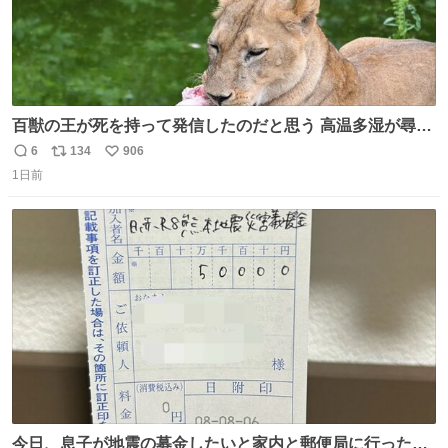
百獣の王が死を持って発信したのだと思う 高温多湿が尋常
でない日本の夏 どうか早急に飼育の環境を見直して 動物の
6
134
906
返
リ
い
命を護ってください…と 治療中のライオンが助かりますよ
1日前
信
ポ
い
うに すべての動物の命が護られますように 2026.7.3📷多摩
数
ス
ね
動物公園にて 残念ながら個体の識別は出来ません
ト
数
数
今日、息子が地震の募金したいと家内と郵便局に行ったみ