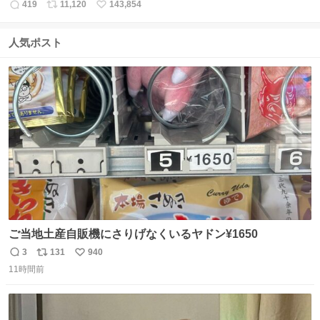
419
11,120
143,854
返
リ
い
信
ポ
い
数
ス
ね
人気ポスト
ト
数
数
ご当地土産自販機にさりげなくいるヤドン¥1650
3
131
940
返
リ
い
11時間前
信
ポ
い
数
ス
ね
ト
数
数