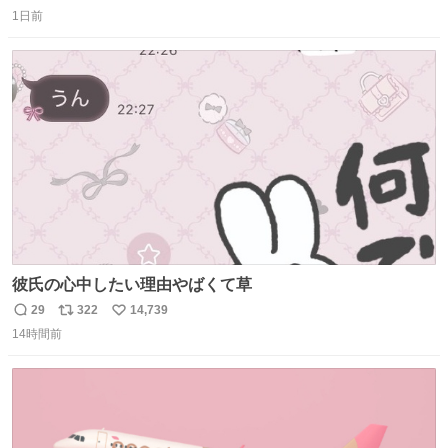
返
リ
い
1日前
信
ポ
い
数
ス
ね
ト
数
数
彼氏の心中したい理由やばくて草
29
322
14,739
返
リ
い
14時間前
信
ポ
い
数
ス
ね
ト
数
数