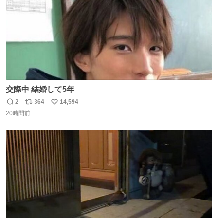
交際中 結婚して5年
2
364
14,594
返
リ
い
20時間前
信
ポ
い
数
ス
ね
ト
数
数