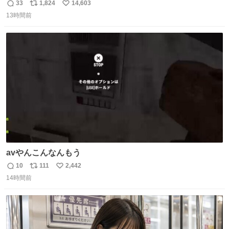
子どもを連れて観てきたんですけど、セイレーンの登場シ
33
1,824
14,603
返
リ
い
ーンで場内のベビーが一斉に泣き出してたのがとてもよい
13時間前
信
ポ
い
映画体験でした。
数
ス
ね
ト
数
数
avやんこんなんもう
10
111
2,442
返
リ
い
14時間前
信
ポ
い
数
ス
ね
ト
数
数