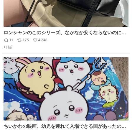
ロンシャンのこのシリーズ、なかなか安くならないのにセ
ール価格になってる🖤✨レザーなのが反則級にかわいい。
31
175
4,248
返
リ
い
持ってるだけでコーデが格上げされる。
1日前
信
ポ
い
数
ス
ね
ト
数
数
ちいかわの映画、幼児を連れて入場できる回があったので