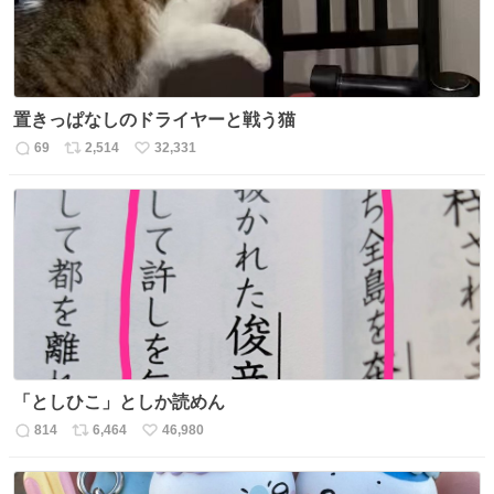
置きっぱなしのドライヤーと戦う猫
69
2,514
32,331
返
リ
い
信
ポ
い
数
ス
ね
ト
数
数
「としひこ」としか読めん
814
6,464
46,980
返
リ
い
信
ポ
い
数
ス
ね