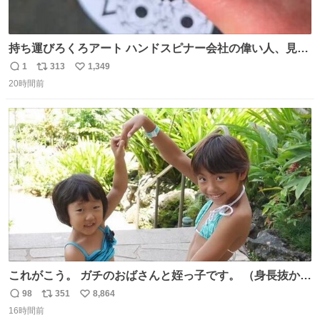
持ち運びろくろアート ハンドスピナー会社の偉い人、見て
ください。
1
313
1,349
返
リ
い
20時間前
信
ポ
い
数
ス
ね
ト
数
数
これがこう。 ガチのおばさんと姪っ子です。 （身長抜かさ
れててしぬ笑） #ヤツルギ12 #家族でヒロイン
98
351
8,864
返
リ
い
16時間前
信
ポ
い