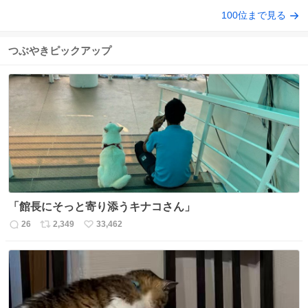
100位まで見る
つぶやきピックアップ
「館長にそっと寄り添うキナコさん」
26
2,349
33,462
返
リ
い
信
ポ
い
数
ス
ね
ト
数
数