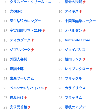
クリスピー・クリーム・ドーナツ
宿命の決闘
光GENJI
アイギス
羽生結弦カレンダー
中国製無線ルーター
宇宙戦艦ヤマト2199
オベルダン
ティガダーク
Nintendo Store
ジブリパーク
ジョイポリス
外国人審判
焼肉ランチ
凪誠士郎
レイブンクロー
出産ツーリズム
フリックル
ペルソナ4 リバイバル
カラドリウス
痛み分け
ブラッサム
安倍元首相
最後のアプデ