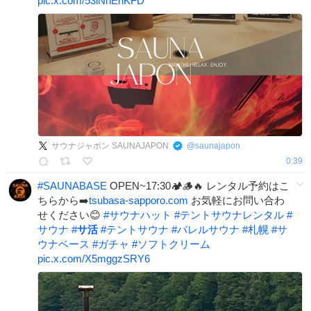
pic.x.com/53lNhEnKFD
サウナジャポン SAUNAJAPON
@
saunajapon
0:39
#
SAUNABASE
OPEN~17:30🏕️🪵🔥 レンタル予約はこ
ちらから➡️
tsubasa-sapporo.com
お気軽にお問い合わ
せください😊
#
サウナハット
#
テントサウナレンタル
#
サウナ
#
サ活
#
テントサウナ
#
バレルサウナ
#
札幌
#
サ
ウナベース
#
ガチャ
#
ソフトクリーム
pic.x.com/X5mggzSRY6