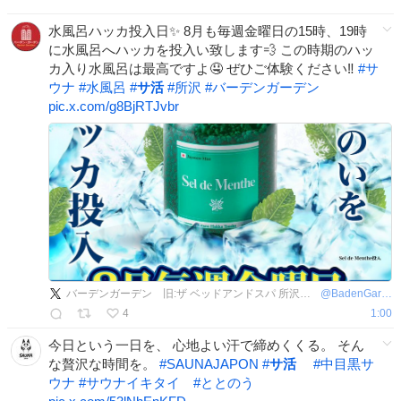
水風呂ハッカ投入日✨ 8月も毎週金曜日の15時、19時
に水風呂へハッカを投入い致します💨 この時期のハッ
カ入り水風呂は最高ですよ🤤 ぜひご体験ください‼
#
サ
ウナ
#
水風呂
#
サ活
#
所沢
#
バーデンガーデン
pic.x.com/g8BjRTJvbr
バーデンガーデン 旧:ザ ベッドアンドスパ 所沢【公式】
@
BadenGarden
4
1:00
今日という一日を、 心地よい汗で締めくくる。 そん
な贅沢な時間を。
#
SAUNAJAPON
#
サ活
#
中目黒サ
ウナ
#
サウナイキタイ
#
ととのう