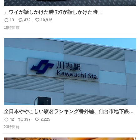
←ワイが話しかけた時 ﾏｯﾏが話しかけた時→
13
472
10,916
返
リ
い
18時間前
信
ポ
い
数
ス
ね
ト
数
数
全日本ややこしい駅名ランキング番外編、仙台市地下鉄川
内駅
42
397
2,225
返
リ
い
23時間前
信
ポ
い
数
ス
ね