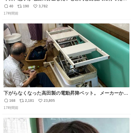
たいです。おもちゃとか買う選択肢もあったと思うけど、
40
190
3,782
返
リ
い
自分で貯めてた2万円を役に立てて欲しい、みんなも元気
17時間前
信
ポ
い
になって欲しいと。家内も一緒に募金したので、自分も何
数
ス
ね
かできたらなぁと思いました。
ト
数
数
下がらなくなった高田製の電動昇降ベット。 メーカーから
は、完全に見放されたんですが、 見事に85歳の父が治しま
168
2,181
23,805
返
リ
い
した。 うちの父は、トヨタカローラのボディをオート生産
17時間前
信
ポ
い
する、工業ロボットの製作者なんですが、 父が電動ベット
数
ス
ね
の配線をハンダで修理している横で、
ト
数
数