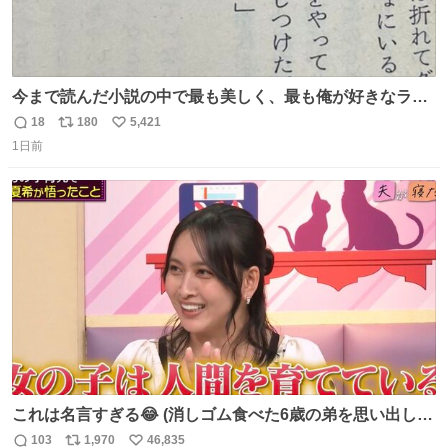
今まで読んだ小説の中で最も美しく、最も俺が好きなラス
トシーン
18
180
5,421
返
リ
い
1日前
信
ポ
い
数
ス
ね
ト
数
数
これは名言すぎる😂 (消しゴム食べた6歳の弟を思い出しな
がら)
103
1,970
46,835