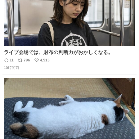
ライブ会場では、財布の判断力がおかしくなる。
11
796
4,513
返
リ
い
15時間前
信
ポ
い
数
ス
ね
ト
数
数