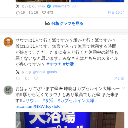
まいまろ。🐶🌰
@
maimaro_88
19
16
473
昨日 10:54
分析グラフを見る
サウナは1人で行く派ですか？誰かと行く派ですか？
僕はほぼ1人です。無言で入って無言で休憩する時間
が好きで。ただ、たまに友人と行くと休憩中の雑談も
悪くないなと思います。みなさんはどちらのスタイル
が多いですか？
#
サウナ
#
サ活
さにき
@
saniki_goods
34分前
おはようございます😃☀ 昨晩はカプセルイン大塚へ一
泊‼️ 駅から近くてサウナもあり最高でした😀 また来ま
す‼️
#
サウナ
#
サ活
#
カプセルイン大塚
pic.x.com/G3WdsyxtuK