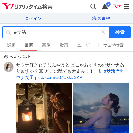
i
ログイン
ID新規取得
検索
キ
ー
話題
最新
画像
動画
ユーザー
ウェブ検索
ワ
ベストポスト
ー
ド
サウナ好き女子なんやけど どこかおすすめのサウナあ
を
りますか？😶‍🌫️ どこの県でも大丈夫！！！👍
#
サ活
#
サ
消
ウナ女子
pic.x.com/C07CxkJSZP
す