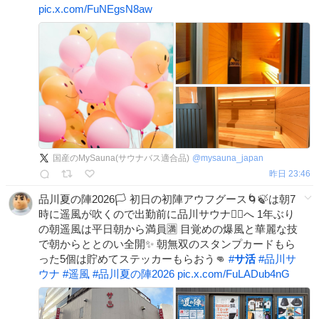
pic.x.com/FuNEgsN8aw
国産のMySauna(サウナバス適合品)
@
mysauna_japan
昨日 23:46
品川夏の陣2026🏳️ 初日の初陣アウフグース🌀🍃は朝7
時に遥風が吹くので出勤前に品川サウナ🧖‍♂️へ 1年ぶり
の朝遥風は平日朝から満員🈵 目覚めの爆風と華麗な技
で朝からととのい全開✨ 朝無双のスタンプカードもら
った5個は貯めてステッカーもらおう👊
#
サ活
#
品川サ
ウナ
#
遥風
#
品川夏の陣2026
pic.x.com/FuLADub4nG