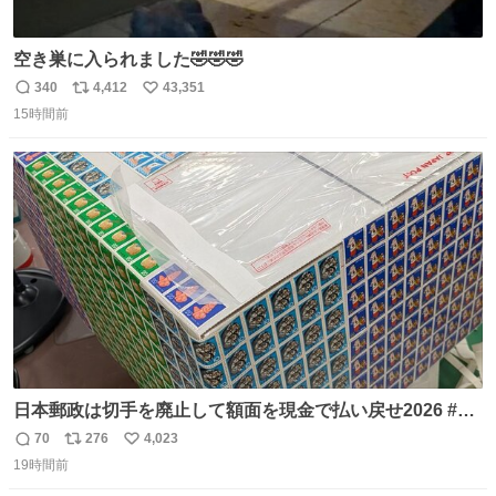
空き巣に入られました🤣🤣🤣
340
4,412
43,351
返
リ
い
15時間前
信
ポ
い
数
ス
ね
ト
数
数
日本郵政は切手を廃止して額面を現金で払い戻せ2026 #日
本郵政 @JapanPostHD_PR
70
276
4,023
返
リ
い
19時間前
信
ポ
い
数
ス
ね