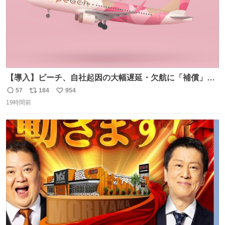
【導入】ピーチ、自社起因の大幅遅延・欠航に「補償」開
始へ news.livedoor.com/article/detail… 同社に起因する理
57
184
954
返
リ
い
由によって大幅遅延や欠航が発生した場合、乗客が負担し
19時間前
信
ポ
い
た宿泊費や交通費を、領収書の事後申請に基づき、国内線
数
ス
ね
は1人あたり上限1万円、国際線は上限2万円まで支払う。
ト
数
数