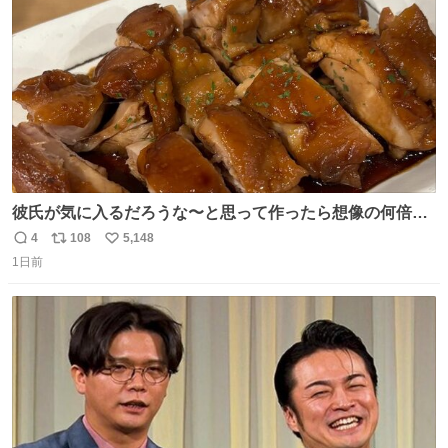
数
彼氏が気に入るだろうな〜と思って作ったら想像の何倍も
美味しい美味しい言ってくれて嬉しい
4
108
5,148
返
リ
い
1日前
信
ポ
い
数
ス
ね
ト
数
数