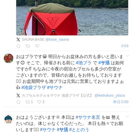
SAUNA BASE
@
base_sauna
0:03
おはプラです😀 明日からお盆休みの方も多いと思いま
す😊 そこで、帰省される前に
#
池プラ
で
#
サ活
は如何
ですか⁉️ ちなみに今夜の宿泊カプセルも多少の空室が
ございますので、皆様のお越しをお待ちしております
🙇‍♂️ お盆期間中も池プラは元気に営業しておりますよぉ
👍
#
池袋プラザ
#
サウナ
カプセルホテル＆サウナ 池袋プラザ【公式】
@
ikebukuro_plaza
1
3
昨日 0:00
おはようございます🌞 本日は
#
サウナ名言
を📖 整え
たいのは、体じゃなくて心だった。 本日も熱々でお願
いします❤️‍🔥
#
サウナ
#
サ活
#
ととのう