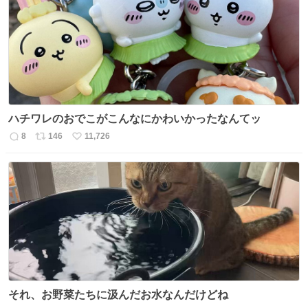
ト
数
数
ハチワレのおでこがこんなにかわいかったなんてッ
8
146
11,726
返
リ
い
信
ポ
い
数
ス
ね
ト
数
数
それ、お野菜たちに汲んだお水なんだけどね