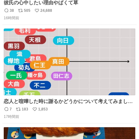
彼氏の心中したい理由やばくて草
38
505
24,688
返
リ
い
16時間前
信
ポ
い
数
ス
ね
ト
数
数
恋人と喧嘩した時に謝るかどうかについて考えてみました
💭 ▶︎自分から謝る or 悪くないなら謝らない ▶︎ねちねちす
7
183
1,853
返
リ
い
る or さっぱりしている 個人的見解です！色々と許してく
17時間前
信
ポ
い
ださい！
数
ス
ね
ト
数
数