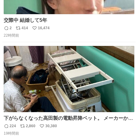
交際中 結婚して5年
2
414
16,474
返
リ
い
22時間前
信
ポ
い
数
ス
ね
ト
数
数
下がらなくなった高田製の電動昇降ベット。 メーカーから
は、完全に見放されたんですが、 見事に85歳の父が治しま
224
2,860
30,380
返
リ
い
した。 うちの父は、トヨタカローラのボディをオート生産
19時間前
信
ポ
い