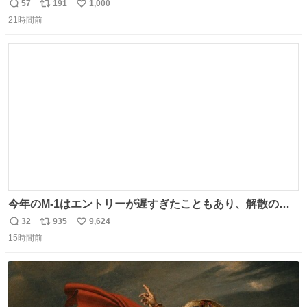
始へ news.livedoor.com/article/detail… 同社に起因する理
57
191
1,000
返
リ
い
由によって大幅遅延や欠航が発生した場合、乗客が負担し
21時間前
信
ポ
い
た宿泊費や交通費を、領収書の事後申請に基づき、国内線
数
ス
ね
は1人あたり上限1万円、国際線は上限2万円まで支払う。
ト
数
数
今年のM-1はエントリーが遅すぎたこともあり、解散の可
能性を作り出してからのスタート！！ 遅くなって申し訳な
32
935
9,624
返
リ
い
い🙏 エントリーナンバーは「GO!無策!」でかなり覚えやす
15時間前
信
ポ
い
い！応援をお願いすることになりそう！！
数
ス
ね
ト
数
数