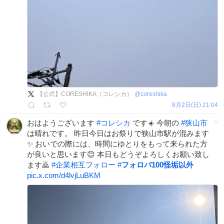
【公式】CORESHIKA（コレシカ）
@
coreshika
8月2日(日) 21:04
おはようございます
#
コレシカ
です☀️ 今朝の
#
狭山市
は晴れです。 昨日今日はお祭りで狭山市駅が混みます
✨ おいでの際には、時間にゆとりをもって来られた方
が良いと思います😊 本日もどうぞよろしくお願い致し
ます🙇
#
企業相互フォロー
#
フォロバ100怪垢以外
pic.x.com/d4lvjLuBKM