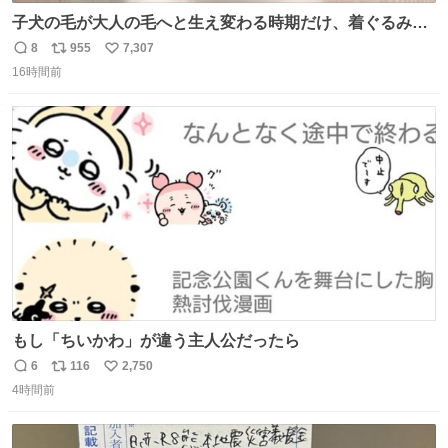
子犬の毛が大人の毛へと生え変わる時期だけ、着ぐるみを
着てるように見える良さがあります
8
955
7,307
返
リ
い
16時間前
信
ポ
い
数
ス
ね
ト
数
数
もし「ちいかわ」が違う主人公だったら
6
116
2,750
返
リ
い
4時間前
信
ポ
い
数
ス
ね
ト
数