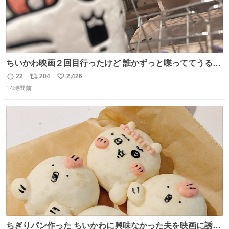
ちいかわ映画２回目行ったけど 誰かずっと喋っててうるさ
かった 許せねえ
22
204
2,426
返
リ
い
14時間前
信
ポ
い
数
ス
ね
ト
数
数
ちぎりパン作った ちいかわに興味なかった夫を映画に誘い