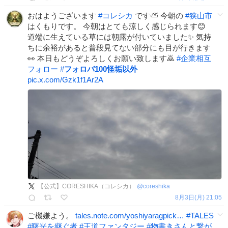
おはようございます
#
コレシカ
です⛅️ 今朝の
#
狭山市
はくもりです。 今朝はとても涼しく感じられます😊
道端に生えている草には朝露が付いていました✨ 気持
ちに余裕があると普段見てない部分にも目が行きます
👀 本日もどうぞよろしくお願い致します🙇
#
企業相互
フォロー
#
フォロバ100怪垢以外
pic.x.com/Gzk1f1Ar2A
【公式】CORESHIKA（コレシカ）
@
coreshika
8月3日(月) 21:05
ご機嫌よう。
tales.note.com/yoshiyaragpick…
#
TALES
#
曙光を継ぐ者
#
王道ファンタジー
#
物書きさんと繋が