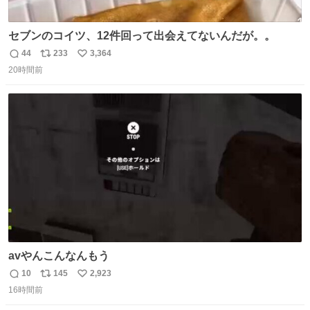
セブンのコイツ、12件回って出会えてないんだが。。
44
233
3,364
返
リ
い
20時間前
信
ポ
い
数
ス
ね
ト
数
数
avやんこんなんもう
10
145
2,923
返
リ
い
16時間前
信
ポ
い
数
ス
ね