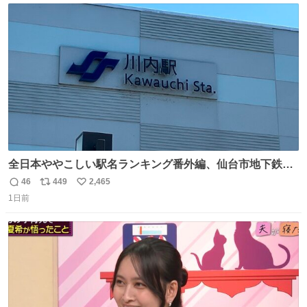
ト
数
数
全日本ややこしい駅名ランキング番外編、仙台市地下鉄川
内駅
46
449
2,465
返
リ
い
1日前
信
ポ
い
数
ス
ね
ト
数
数