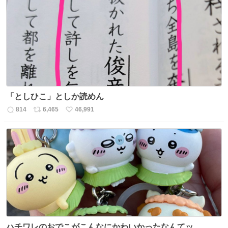
数
ス
ね
ト
数
数
「としひこ」としか読めん
814
6,465
46,991
返
リ
い
信
ポ
い
数
ス
ね
ト
数
数
ハチワレのおでこがこんなにかわいかったなんてッ