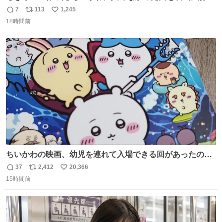
出すことに成功したからさァ、永遠のいのち食べさせてか
7
113
1,245
返
リ
い
ら観に行くねッ🎫
18時間前
信
ポ
い
数
ス
ね
ト
数
数
ちいかわの映画、幼児を連れて入場できる回があったので
子どもを連れて観てきたんですけど、セイレーンの登場シ
37
2,412
20,366
返
リ
い
ーンで場内のベビーが一斉に泣き出してたのがとてもよい
15時間前
信
ポ
い
映画体験でした。
数
ス
ね
ト
数
数