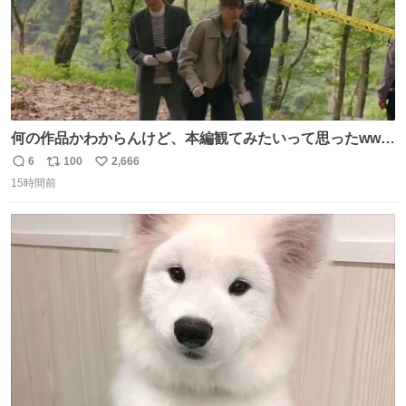
何の作品かわからんけど、本編観てみたいって思ったwww
韓ドラよね？
6
100
2,666
返
リ
い
15時間前
信
ポ
い
数
ス
ね
ト
数
数