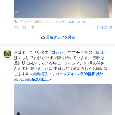
【公式】CORESHIKA（コレシカ）
@
coreshika
昨日 21:18
分析グラフを見る
おはようございます
#
コレシカ
です☁️ 今朝の
#
狭山市
はくもりですが ポツポツ降り始めています。 朔日は
品川駅に向かっている時に、タイムマシン3号の関さ
んとすれ違いました😊 本日もどうぞよろしくお願い致
します🙇
#
企業相互フォロー
#
フォロバ100怪垢以外
pic.x.com/ila2G3bZQx