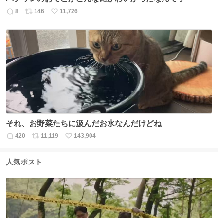
8
146
11,726
返
リ
い
信
ポ
い
数
ス
ね
ト
数
数
それ、お野菜たちに汲んだお水なんだけどね
420
11,119
143,904
返
リ
い
信
ポ
い
数
ス
ね
人気ポスト
ト
数
数