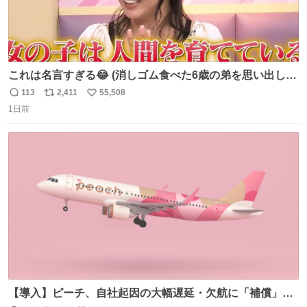
これは名言すぎる😂 (消しゴム食べた6歳の弟を思い出しな
がら)
113
2,411
55,508
返
リ
い
1日前
信
ポ
い
数
ス
ね
ト
数
数
【導入】ピーチ、自社起因の大幅遅延・欠航に「補償」開