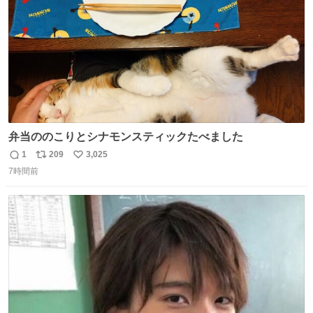
弁当ののこりとシナモンスティックたべました
1
209
3,025
返
リ
い
7時間前
信
ポ
い
数
ス
ね
ト
数
数