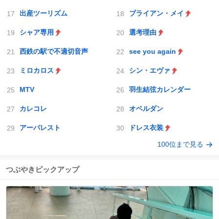
出産ツーリズム
ブライアン・メイ
シャア専用
選考理由
西鉄の駅で不適切音声
see you again
ミロカロス
シン・エヴァ
MTV
羽生結弦カレンダー
カレコレ
オベルダン
アーバレスト
ドレス衣装
100位まで見る
つぶやきピックアップ