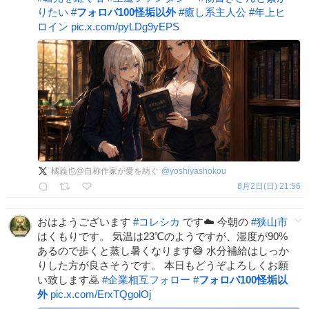
りたい
#
フォロバ100怪垢以外
#
癒し系主人公
#
年上ヒ
ロイン
pic.x.com/pyLDg9yEPS
橘義也@自称作家が愛を紡ぐ
@
yoshiyashokou
8月2日(日) 21:56
おはようございます
#
コレシカ
です☁️ 今朝の
#
狭山市
はくもりです。 気温は23℃のようですが、湿度が90%
あるので歩くと蒸し暑くなります😅 水分補給はしっか
りした方が良さそうです。 本日もどうぞよろしくお願
い致します🙇
#
企業相互フォロー
#
フォロバ100怪垢以
外
pic.x.com/ErxTQgolOj