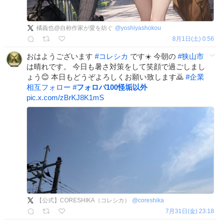
橘義也@自称作家が愛を紡ぐ
@
yoshiyashokou
8月1日(土) 0:56
おはようございます
#
コレシカ
です☀️ 今朝の
#
狭山市
は晴れです。 今日も暑さ対策をして笑顔で過ごしまし
ょう😊 本日もどうぞよろしくお願い致します🙇
#
企業
相互フォロー
#
フォロバ100怪垢以外
pic.x.com/zBrKJ8K1mS
【公式】CORESHIKA（コレシカ）
@
coreshika
7月31日(金) 23:18