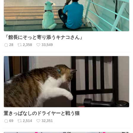
「館長にそっと寄り添うキナコさん」
28
2,358
33,549
返
リ
い
信
ポ
い
数
ス
ね
ト
数
数
置きっぱなしのドライヤーと戦う猫
69
2,514
32,351
返
リ
い
信
ポ
い