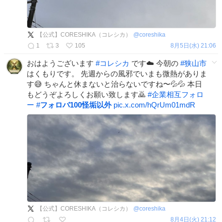
【公式】CORESHIKA（コレシカ）
@
coreshika
1
3
105
8月5日(水) 21:06
おはようございます
#
コレシカ
です☁️ 今朝の
#
狭山市
はくもりです。 先週からの風邪でいまも微熱がありま
す😅 ちゃんと休まないと治らないですね〜💦💦 本日
もどうぞよろしくお願い致します🙇
#
企業相互フォロ
ー
#
フォロバ100怪垢以外
pic.x.com/hQrUm01mdR
【公式】CORESHIKA（コレシカ）
@
coreshika
8月4日(火) 21:12