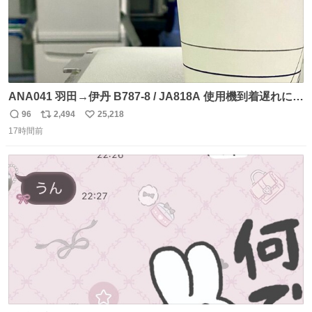
ANA041 羽田→伊丹 B787-8 / JA818A 使用機到着遅れにつ
き 「安全に支障ない範囲で1分1秒でも遅延回復に努めてお
96
2,494
25,218
返
リ
い
ります」と機長の気合い十分！ が、フライトは順調に進み
17時間前
信
ポ
い
すぎ… 「飛ばしすぎたせいか現在奈良県上空での待機を命
数
ス
ね
じられております」 でコンソメスープ吹き出しそうになり
ト
数
数
ましたw