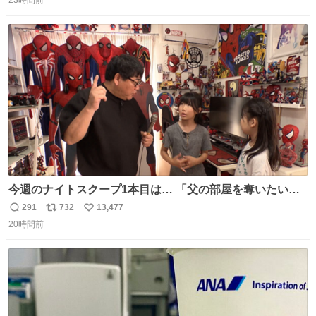
信
ポ
い
てもらって感謝しかありません。 #ふれあいラグーン #横
数
ス
ね
浜八景島シーパラダイス
ト
数
数
今週のナイトスクープ1本目は… 「父の部屋を奪いたい姉
妹」
291
732
13,477
返
リ
い
20時間前
信
ポ
い
数
ス
ね
ト
数
数