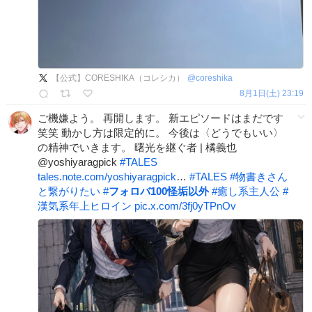
【公式】CORESHIKA（コレシカ）
@
coreshika
8月1日(土) 23:19
ご機嫌よう。 再開します。 新エピソードはまだです
笑笑 動かし方は限定的に。 今後は〈どうでもいい〉
の精神でいきます。 曙光を継ぐ者 | 橘義也
@yoshiyaragpick
#
TALES
tales.note.com/yoshiyaragpick
…
#
TALES
#
物書きさん
と繋がりたい
#
フォロバ100怪垢以外
#
癒し系主人公
#
漢気系年上ヒロイン
pic.x.com/3fj0yTPnOv