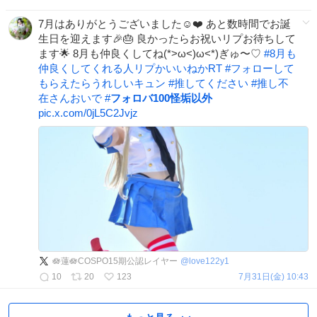
7月はありがとうございました☺️❤️ あと数時間でお誕
生日を迎えます🎉🎂 良かったらお祝いリプお待ちして
ます🌟 8月も仲良くしてね(*>ω<)ω<*)ぎゅ〜♡
#
8月も
仲良くしてくれる人リプかいいねかRT
#
フォローして
もらえたらうれしいキュン
#
推してください
#
推し不
在さんおいで
#
フォロバ100怪垢以外
pic.x.com/0jL5C2Jvjz
🪷蓮🪷COSPO15期公認レイヤー
@
love122y1
10
20
123
7月31日(金) 10:43