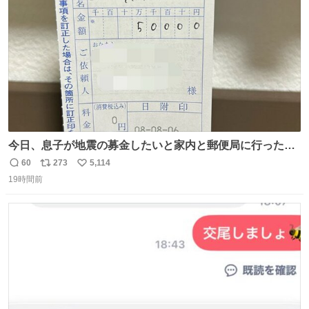
数
今日、息子が地震の募金したいと家内と郵便局に行ったみ
たいです。おもちゃとか買う選択肢もあったと思うけど、
60
273
5,114
返
リ
い
自分で貯めてた2万円を役に立てて欲しい、みんなも元気
19時間前
信
ポ
い
になって欲しいと。家内も一緒に募金したので、自分も何
数
ス
ね
かできたらなぁと思いました。
ト
数
数