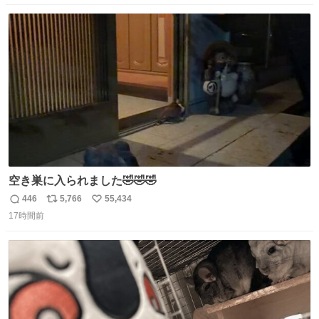
する、工業ロボットの製作者なんですが、 父が電動ベット
数
ス
ね
の配線をハンダで修理している横で、
ト
数
数
空き巣に入られました🤣🤣🤣
446
5,766
55,434
返
リ
い
17時間前
信
ポ
い
数
ス
ね
ト
数
数