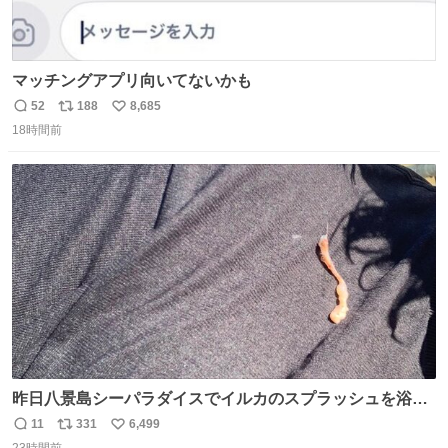
マッチングアプリ向いてないかも
52
188
8,685
返
リ
い
18時間前
信
ポ
い
数
ス
ね
ト
数
数
昨日八景島シーパラダイスでイルカのスプラッシュを浴び
たらゲソのおまけがついてきました。誰の食べカスかわか
11
331
6,499
返
リ
い
らないけど、とても愛おしいです。こんなおまけまで付け
23時間前