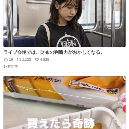
ライブ会場では、財布の判断力がおかしくなる。
16
1,132
6,525
返
リ
い
17時間前
信
ポ
い
数
ス
ね
ト
数
数