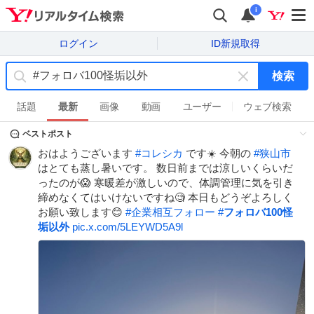
i
ログイン
ID新規取得
検索
キ
ー
話題
最新
画像
動画
ユーザー
ウェブ検索
ワ
ベストポスト
ー
ド
おはようございます
#
コレシカ
です☀️ 今朝の
#
狭山市
を
はとても蒸し暑いです。 数日前までは涼しいくらいだ
消
ったのが😱 寒暖差が激しいので、体調管理に気を引き
す
締めなくてはいけないですね🧐 本日もどうぞよろしく
お願い致します😊
#
企業相互フォロー
#
フォロバ100怪
垢以外
pic.x.com/5LEYWD5A9l