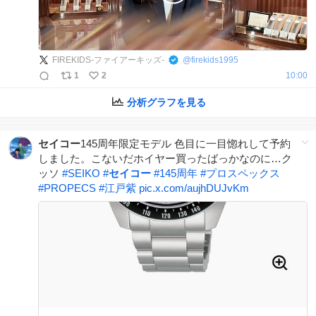
FIREKIDS-ファイアーキッズ-
@
firekids1995
1
2
10:00
分析グラフを見る
セイコー
145周年限定モデル 色目に一目惚れして予約
しました。こないだホイヤー買ったばっかなのに…ク
ッソ
#
SEIKO
#
セイコー
#
145周年
#
プロスペックス
#
PROPECS
#
江戸紫
pic.x.com/aujhDUJvKm