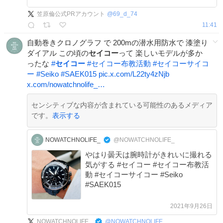
笠原倫公式PRアカウント
@
69_d_74
11:41
自動巻きクロノグラフ で 200mの潜水用防水で 漆塗り
ダイアル この頃の
セイコー
って 楽しいモデルが多か
ったな
#
セイコー
#
セイコー布教活動
#
セイコーサイコ
ー
#
Seiko
#
SAEK015
pic.x.com/L22ty4zNjb
x.com/nowatchnolife_…
センシティブな内容が含まれている可能性のあるメディア
です。
表示する
NOWATCHNOLIFE_
@NOWATCHNOLIFE_
やはり曇天は腕時計がきれいに撮れる
気がする #セイコー #セイコー布教活
動 #セイコーサイコー #Seiko
#SAEK015
2021年9月26日
NOWATCHNOLIFE_
@
NOWATCHNOLIFE_