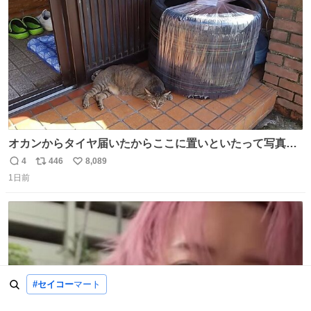
数
オカンからタイヤ届いたからここに置いといたって写真送
られてきたけど明らかに猫が邪魔くさそうな顔してて草
4
446
8,089
返
リ
い
1日前
信
ポ
い
数
ス
ね
ト
数
数
#セイコー
マート