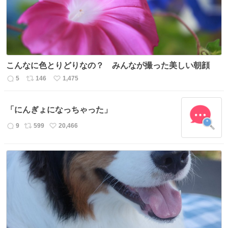
こんなに色とりどりなの？ みんなが撮った美しい朝顔
5
146
1,475
返
リ
い
信
ポ
い
数
ス
ね
「にんぎょになっちゃった」
ト
数
数
9
599
20,466
返
リ
い
信
ポ
い
数
ス
ね
ト
数
数