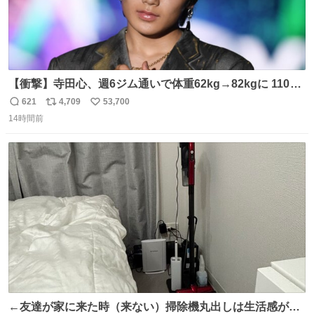
【衝撃】寺田心、週6ジム通いで体重62kg→82kgに 110kg
のベンチプレス持ち上げる姿披露
621
4,709
53,700
返
リ
い
news.livedoor.com/article/detail… 元々自重のみだった
14時間前
信
ポ
い
が、更に筋肉を大きくするためジム通いを開始。筋肉増量
数
ス
ね
のためおにぎり10個、ゼリー飲料3～4本、パスタと毎日4
ト
数
数
千kcalオーバーの食事を摂取し、増量したという。
←友達が家に来た時（来ない）掃除機丸出しは生活感が出