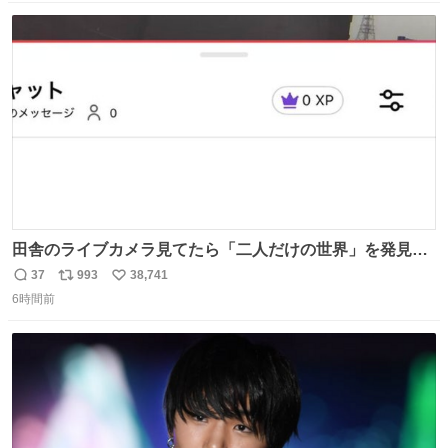
！
数
ス
ね
ト
数
数
田舎のライブカメラ見てたら「二人だけの世界」を発見し
た
37
993
38,741
返
リ
い
6時間前
信
ポ
い
数
ス
ね
ト
数
数