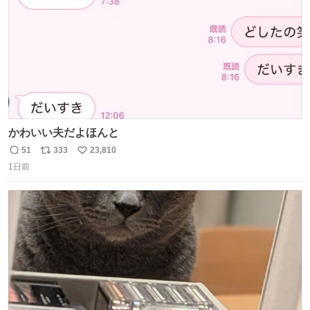
かわいい夫だよほんと
51
333
23,810
返
リ
い
1日前
信
ポ
い
数
ス
ね
ト
数
数