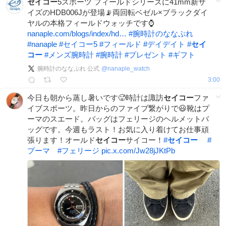
セイコー
5スポーツ フィールドシリーズに41mm新サ
イズのHDB006Jが登場📡両回転ベゼル×ブラックダイ
ヤルの本格フィールドウォッチです⌚️
nanaple.com/blogs/index/hd…
#
腕時計のななぷれ
#
nanaple
#
セイコー5
#
フィールド
#
デイデイト
#
セイ
コー
#
メンズ腕時計
#
腕時計
#
プレゼント
#
ギフト
腕時計のななぷれ 公式
@
nanaple_watch
3:00
今日も朝から蒸し暑いです🥵時計は諏訪
セイコー
ファ
イブスポーツ。昨日からのファイブ繋がりで😃靴はプ
ーマのスエード。バッグはフェリージのヘルメットバ
ッグです。今週もラスト！お気に入り着けてお仕事頑
張ります！オールド
セイコー
サイコー！
#
セイコー
#
プーマ
#
フェリージ
pic.x.com/Jw28jJKtPb