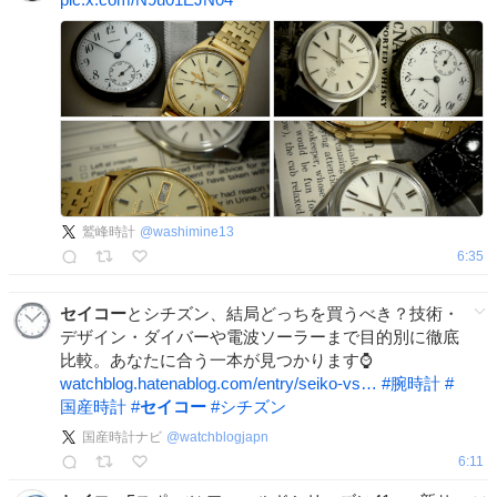
鷲峰時計
@
washimine13
6:35
セイコー
とシチズン、結局どっちを買うべき？技術・
デザイン・ダイバーや電波ソーラーまで目的別に徹底
比較。あなたに合う一本が見つかります⌚
watchblog.hatenablog.com/entry/seiko-vs…
#
腕時計
#
国産時計
#
セイコー
#
シチズン
国産時計ナビ
@
watchblogjapn
6:11