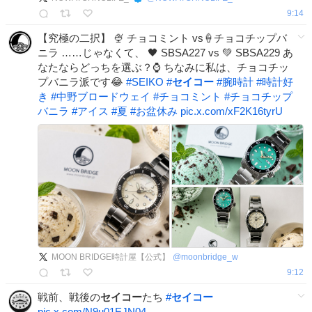
9:14
【究極の二択】 🍨 チョコミント vs🍦チョコチップバ
ニラ ……じゃなくて、 🖤 SBSA227 vs 💚 SBSA229 あ
なたならどっちを選ぶ？⌚ ちなみに私は、チョコチッ
プバニラ派です😂
#
SEIKO
#
セイコー
#
腕時計
#
時計好
き
#
中野ブロードウェイ
#
チョコミント
#
チョコチップ
バニラ
#
アイス
#
夏
#
お盆休み
pic.x.com/xF2K16tyrU
MOON BRIDGE時計屋【公式】
@
moonbridge_w
9:12
戦前、戦後の
セイコー
たち
#
セイコー
pic.x.com/N9u01EJN04