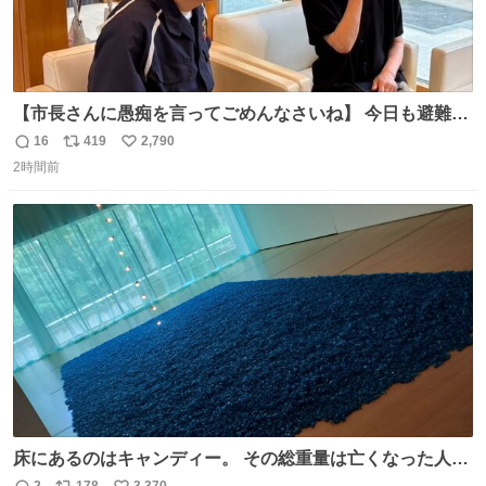
【市長さんに愚痴を言ってごめんなさいね】 今日も避難所
を回り、皆さんのお話を伺いました。 少し辛そうな表情を
16
419
2,790
返
リ
い
されていた高齢の女性に、「どうぞ遠慮なく、何でも話し
2時間前
信
ポ
い
てください」と声をかけました。
数
ス
ね
ト
数
数
床にあるのはキャンディー。 その総重量は亡くなった人と
同等の重さだそうです。 鑑賞者は一つ持ち帰れますが、亡