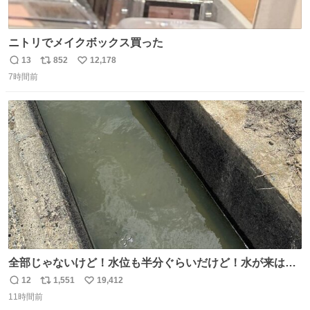
ニトリでメイクボックス買った
13
852
12,178
返
リ
い
7時間前
信
ポ
い
数
ス
ね
ト
数
数
全部じゃないけど！水位も半分ぐらいだけど！水が来はじ
めたよ！！！ 作業してくれた方々ありがとーーー
12
1,551
19,412
返
リ
い
ー！！！！！！！！！！！！！！！！！！！！！！！！！
11時間前
信
ポ
い