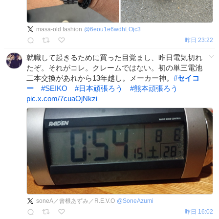
masa-old fashion
@
6eou1e6wdhLOjc3
昨日 23:22
就職して起きるために買った目覚まし、昨日電気切れ
たぞ。それがコレ。クレームではない。初の単三電池
二本交換があれから13年越し。メーカー神。
#
セイコ
ー
#
SEIKO
#
日本頑張ろう
#
熊本頑張ろう
pic.x.com/7cuaOjNkzi
soneA／曾根あずみ／R.E.V.O
@
SoneAzumi
昨日 16:02