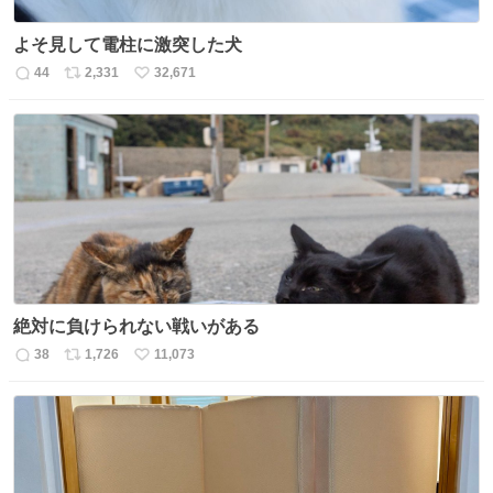
よそ見して電柱に激突した犬
44
2,331
32,671
返
リ
い
信
ポ
い
数
ス
ね
ト
数
数
絶対に負けられない戦いがある
38
1,726
11,073
返
リ
い
信
ポ
い
数
ス
ね
ト
数
数