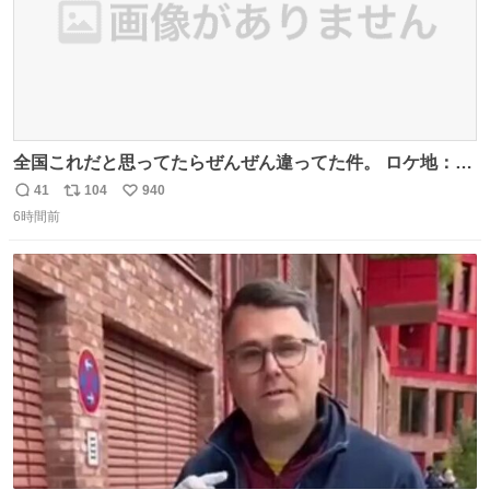
全国これだと思ってたらぜんぜん違ってた件。 ロケ地：広
島
41
104
940
返
リ
い
6時間前
信
ポ
い
数
ス
ね
ト
数
数