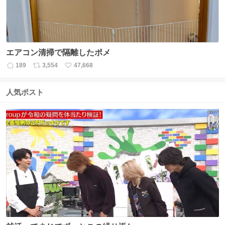
エアコン清掃で隔離したポメ
189
3,554
47,668
返
リ
い
信
ポ
い
数
ス
ね
人気ポスト
ト
数
数