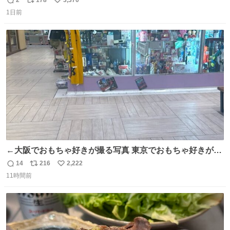
2
178
3,370
返
リ
い
くなった人の一部を持ち帰っているような感覚になりまし
1日前
信
ポ
い
た。 勇気を出して口に入れたら、ハッカ味😳✨ #ポーラ美
数
ス
ね
術館
ト
数
数
←大阪でおもちゃ好きが撮る写真 東京でおもちゃ好きが撮
る写真→
14
216
2,222
返
リ
い
11時間前
信
ポ
い
数
ス
ね
ト
数
数