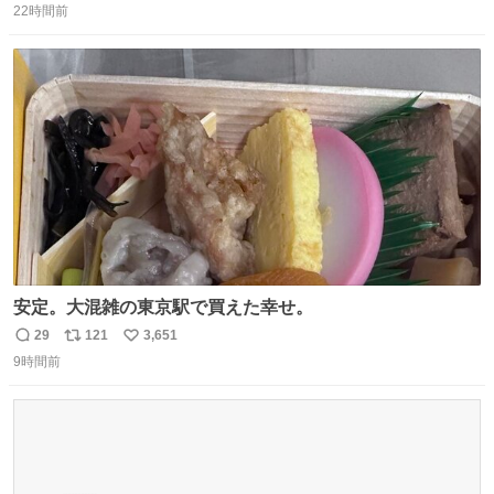
っこりしていただいたので撮影したものの、全然誰だか知
22時間前
信
ポ
い
りませんでした。 マリサポらしいのでこれからは名前覚え
数
ス
ね
ます！！
ト
数
数
安定。大混雑の東京駅で買えた幸せ。
29
121
3,651
返
リ
い
9時間前
信
ポ
い
数
ス
ね
ト
数
数