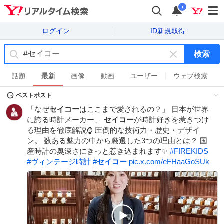
i
ログイン
ID新規取得
検索
キ
ー
話題
最新
画像
動画
ユーザー
ウェブ検索
ワ
ベストポスト
ー
ド
「なぜ
セイコー
はここまで愛されるの？」 日本が世界
を
に誇る時計メーカー、
セイコー
が時計好きを惹きつけ
消
る理由を徹底解説⌚️ 圧倒的な技術力・歴史・デザイ
す
ン。 数ある魅力の中から厳選した3つの理由とは？ 国
産時計の奥深さにきっと惹き込まれます✨
#
FIREKIDS
#
ヴィンテージ時計
#
セイコー
pic.x.com/eFHaaGoSUk