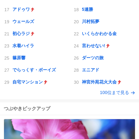
アドゥワ
5連勝
ウェールズ
川村拓夢
初心ラジ
いくらかわかる金
水着ハイラ
言わせない!
篠原響
ダーツの旅
でらっくす・ボーイズ
エニアド
自宅マンション
神宮外苑花火大会
100位まで見る
つぶやきピックアップ