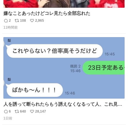
嫌なことあったけどコレ見たら全部忘れた
2
108
2,965
返
リ
い
11時間前
信
ポ
い
数
ス
ね
ト
数
数
人を誘って断られたらもう誘えなくなるって人、これ見て
元気出してほしい
6
640
28,147
返
リ
い
1日前
信
ポ
い
数
ス
ね