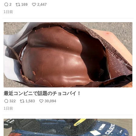
てかっこ悪いなぁ →せや
2
169
2,447
返
リ
い
1日前
信
ポ
い
数
ス
ね
ト
数
数
最近コンビニで話題のチョコパイ！
322
1,583
30,094
返
リ
い
1日前
信
ポ
い
数
ス
ね
ト
数
数