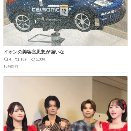
イオンの美容室思想が強いな
4
109
1,334
返
リ
い
10時間前
信
ポ
い
数
ス
ね
ト
数
数