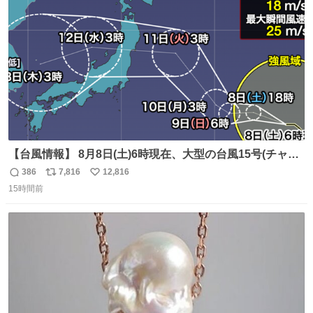
ト
数
数
【台風情報】 8月8日(土)6時現在、大型の台風15号(チャン
ホン)は日本のはるか東を西寄りに進んでいます。 今後の
386
7,816
12,816
返
リ
い
進路にはまだ不確実性がありますが、来週前半には本州の
15時間前
信
ポ
い
東の海上を北西へ進み、11日(火)から12日(水)頃にかけて東
数
ス
ね
北地方に接近・上陸する可能性があります。
ト
数
数
weathernews.jp/news/202608/08…