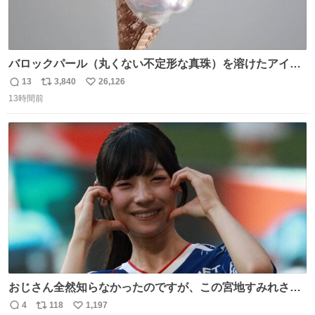
バロックパール（丸くない不定形な真珠）を溶けたアイス
や飴玉、雲、アヒルに見立ててジュエリーデザイナー、
13
3,840
26,126
返
リ
い
Ben Choi 蔡俊文さんの作品。
13時間前
信
ポ
い
instagram.com/bcjoaillerie/
数
ス
ね
ト
数
数
おじさん全然知らなかったのですが、この宮地すみれさん
（日向坂46）はマリサポだったのですね。 カメラ目線でに
4
118
1,197
返
リ
い