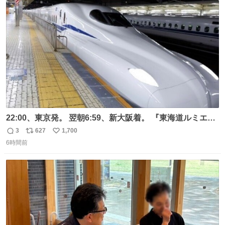
ト
数
数
22:00、東京発。 翌朝6:59、新大阪着。 『東海道ルミエー
ルエクスプレス』が今夜、初運行！ 岐阜羽島駅で夜を越す
3
627
1,700
返
リ
い
東海道新幹線。寝台列車じゃないのに、朝まで新幹線とい
6時間前
信
ポ
い
う、なんだか特別体験😉 #TRAINTRIP #東海道ルミエール
数
ス
ね
エクスプレス
ト
数
数