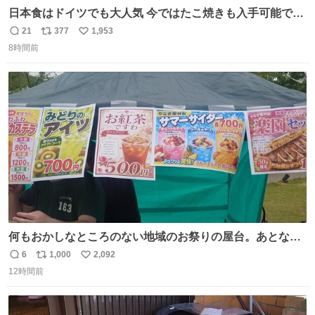
日本食はドイツでも大人気 今ではたこ焼きも入手可能です
が、🥑や🌽、ウィンナーや枝豆などが入っているオリジナ
21
377
1,953
返
リ
い
ルたこ焼きへと進化 大使館の広報課長ハインリッヒは、日
8時間前
信
ポ
い
本でたこ焼きに心奪われ、ベルリンにいたときには出店で
数
ス
ね
焼いてました👏（ええ笑顔や） #たこ焼きの日
ト
数
数
何もおかしなところのない地域のお祭りの屋台。あとなん
か割と聞き馴染みのあるBGMが流れてます #関広見まつり
6
1,000
2,092
返
リ
い
#関広見まつり2026
12時間前
信
ポ
い
数
ス
ね
ト
数