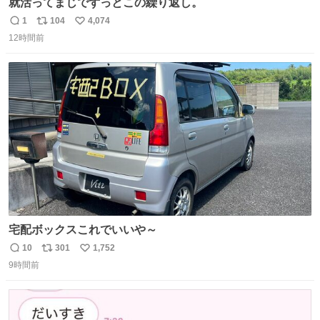
就活ってまじでずっとこの繰り返し。
1
104
4,074
返
リ
い
12時間前
信
ポ
い
数
ス
ね
ト
数
数
宅配ボックスこれでいいや～
10
301
1,752
返
リ
い
9時間前
信
ポ
い
数
ス
ね
ト
数
数