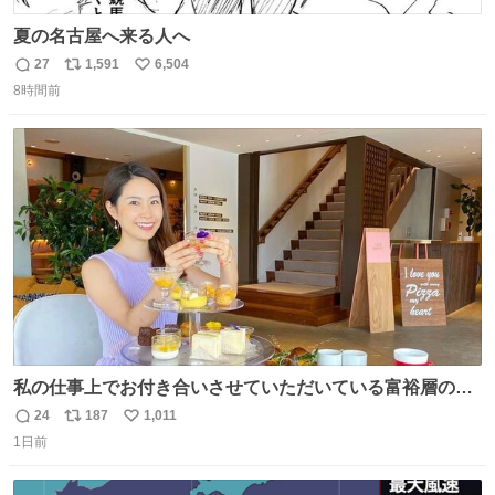
夏の名古屋へ来る人へ
27
1,591
6,504
返
リ
い
8時間前
信
ポ
い
数
ス
ね
ト
数
数
私の仕事上でお付き合いさせていただいている富裕層の社
長さん達は、こんな事しない。 こんな自慢は一切しない
24
187
1,011
返
リ
い
し、なんなら表に出てこない。 自分に自信がない半端モン
1日前
信
ポ
い
はブランドで自分を飾りキラキラ自慢をする。 #折田楓
数
ス
ね
#merchu