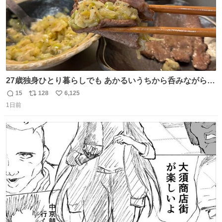
27歳独身ひとり暮らしでも あかるいうちから呑みながらキ
ッチンでひとり焼肉できてしあわせだもん՞ o̴̶̷̥ ̫ o̴̶̷̥ ՞
15
128
6,125
返
リ
い
1日前
信
ポ
い
数
ス
ね
ト
数
数