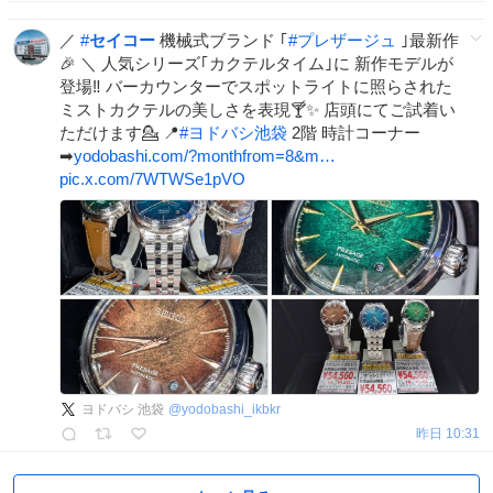
／
#
セイコー
機械式ブランド ｢
#
プレザージュ
｣最新作
🎉 ＼ 人気シリーズ｢カクテルタイム｣に 新作モデルが
登場‼ バーカウンターでスポットライトに照らされた
ミストカクテルの美しさを表現🍸✨ 店頭にてご試着い
ただけます💁 📍
#
ヨドバシ池袋
2階 時計コーナー
➡
yodobashi.com/?monthfrom=8&m…
pic.x.com/7WTWSe1pVO
ヨドバシ 池袋
@
yodobashi_ikbkr
昨日 10:31