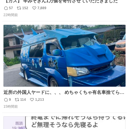
【カス】 辛みそきん1万個を寄付させていただきました
57
152
7,889
返
リ
い
22時間前
信
ポ
い
数
ス
ね
ト
数
数
近所の外国人ヤードに、、、 めちゃくちゃ有名車捨てられ
てました😭 外装ぼろぼろだし、、 中も何にも残ってない
9
114
1,213
返
リ
い
し、、 可哀想に😢😢 今まで数十年お疲れ様でした、、 #バ
15時間前
信
ポ
い
ニング #当時 #廃車 #勿体無い
数
ス
ね
ト
数
数