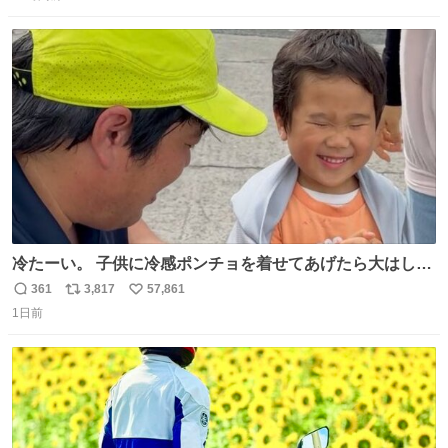
信
ポ
い
数
ス
ね
ト
数
数
冷たーい。 子供に冷感ポンチョを着せてあげたら大はしゃ
ぎで喜んでくれました。 こんな素敵な代物を提供してくれ
361
3,817
57,861
返
リ
い
た山口県の恩師に感謝。
1日前
信
ポ
い
数
ス
ね
ト
数
数