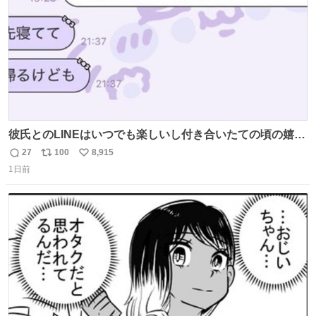
彼氏とのLINEはいつでも楽しいし付き合いたての頃の嬉し
かったLINEは無限にあるけど(同棲前は1日で各50通くらい
27
100
8,915
返
リ
い
送りあってたし)最近嬉しかったのはこれ
1日前
信
ポ
い
数
ス
ね
ト
数
数