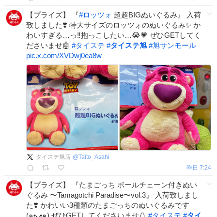
【プライズ】 『
#
ロッツォ
超超BIGぬいぐるみ』 入荷
致しました❣️ 特大サイズのロッツォのぬいぐるみ✨️ か
わいすぎる…っ‼️抱っこしたい…😭💗 ぜひGETしてく
ださいませ🤖
#
タイステ
#
タイステ旭
#
旭サンモール
pic.x.com/XVDwj0ea8w
タイステ旭店
@
Taito_Asahi
昨日 7:24
【プライズ】 『たまごっち ボールチェーン付きぬい
ぐるみ 〜Tamagotchi Paradise〜vol.3』 入荷致しまし
た❣️ かわいい3種類のたまごっちのぬいぐるみです
(๑•ᴗ•๑) ぜひGETしてくださいませ🥚
#
タイステ
#
タイ