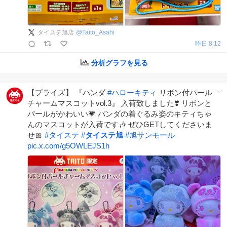
タイステ旭店
@
Taito_Asahi
昨日 8:12
分析グラフを見る
【プライズ】 『パンダ
#
ハローキティ
リボン付パール
チャームマスコットvol.3』 入荷致しました❣️ リボンと
パールがかわいい💗 パンダの着ぐるみ姿のキティちゃ
んのマスコットが入荷です🎶 ぜひGETしてくださいま
せ🎀
#
タイステ
#
タイステ旭
#
旭サンモール
pic.x.com/g5OWLEJS1h