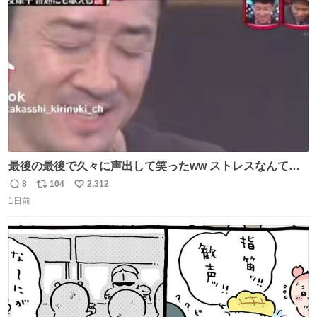
ト
数
数
最後の最後で久々に声出して笑ったww ストレスなんて笑
って吹き飛ばせ！！ #水曜日のダウンタウン #大友康平
8
104
2,312
返
リ
い
1日前
信
ポ
い
数
ス
ね
ト
数
数