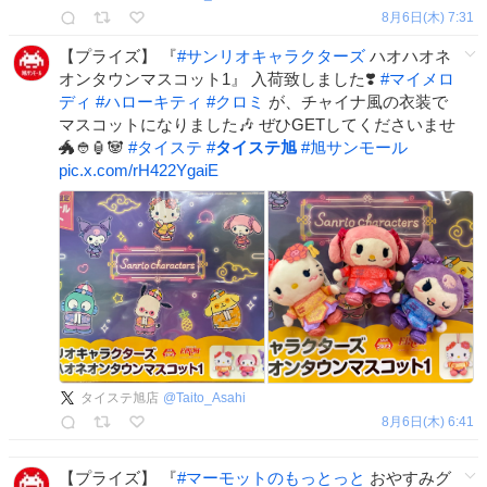
8月6日(木) 7:31
【プライズ】 『
#
サンリオキャラクターズ
ハオハオネ
オンタウンマスコット1』 入荷致しました❣️
#
マイメロ
ディ
#
ハローキティ
#
クロミ
が、チャイナ風の衣装で
マスコットになりました🎶 ぜひGETしてくださいませ
🐲👲🏮🐼
#
タイステ
#
タイステ旭
#
旭サンモール
pic.x.com/rH422YgaiE
タイステ旭店
@
Taito_Asahi
8月6日(木) 6:41
【プライズ】 『
#
マーモットのもっとっと
おやすみグ