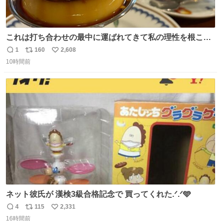
これは打ち合わせの最中に運ばれてきて私の理性を根こそ
ぎ奪い去ったプリンの写真です。
1
160
2,608
返
リ
い
10時間前
信
ポ
い
数
ス
ね
ト
数
数
ネット彼氏が 漢検3級合格記念で 買ってくれた.ᐟ.ᐟ🩵
4
115
2,331
返
リ
い
16時間前