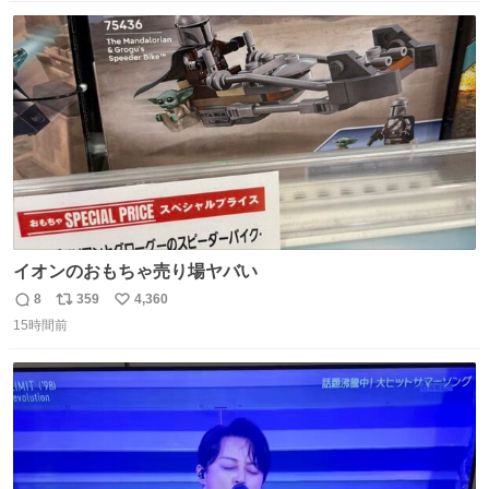
数
ス
ね
ト
数
数
イオンのおもちゃ売り場ヤバい
8
359
4,360
返
リ
い
15時間前
信
ポ
い
数
ス
ね
ト
数
数