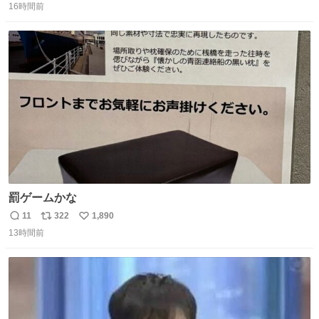
16時間前
信
ポ
い
数
ス
ね
ト
数
数
罰ゲームかな
11
322
1,890
返
リ
い
13時間前
信
ポ
い
数
ス
ね
ト
数
数