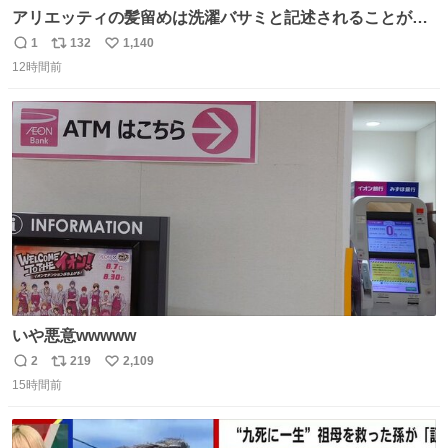
アリエッティの髪留めは洗濯バサミと記述されることが多
いですが、もっと小さいプラスチックのクリップです。 バ
1
132
1,140
返
リ
い
ネは使いやすいように強度を調整してあるはず。
12時間前
信
ポ
い
数
ス
ね
ト
数
数
いや悪意wwwww
2
219
2,109
返
リ
い
15時間前
信
ポ
い
数
ス
ね
ト
数