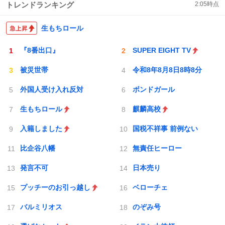
トレンドランキング
2:05
時点
生もちロール
『8番出口』
SUPER EIGHT TV
被災世帯
令和8年8月8日8時8分
外国人受け入れ反対
ボンドガール
生もちロール
麒麟高校
入籍しました
国税不祥事 前例ない
比企谷八幡
無責任ヒーロー
発言不可
日本売り
プッチーのお引っ越し
ベローチェ
バルミリオス
のぞみ号