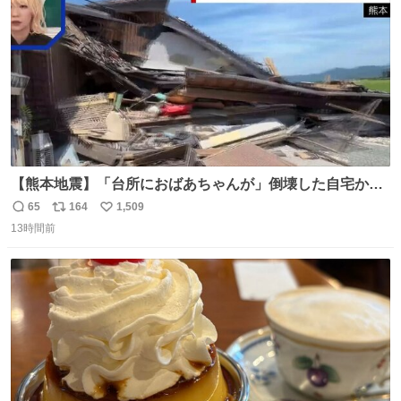
数
【熊本地震】「台所におばあちゃんが」倒壊した自宅から
孫が救出 地震発生時、台所で夕食の準備をしていた祖母の
65
164
1,509
返
リ
い
「助けて」という声。祖母を背負い、助け出した孫が「命
13時間前
信
ポ
い
があったのは奇跡」と当時の状況を語った。
数
ス
ね
ト
数
数