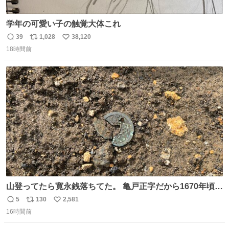
学年の可愛い子の触覚大体これ
39
1,028
38,120
返
リ
い
18時間前
信
ポ
い
数
ス
ね
ト
数
数
山登ってたら寛永銭落ちてた。 亀戸正字だから1670年頃に
鋳造されたもの。
5
130
2,581
返
リ
い
16時間前
信
ポ
い
数
ス
ね