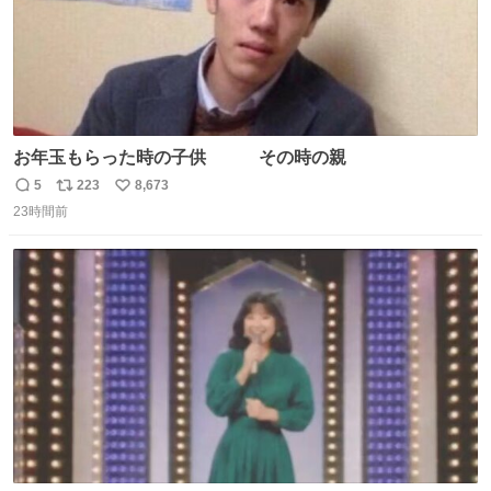
お年玉もらった時の子供 その時の親
5
223
8,673
返
リ
い
23時間前
信
ポ
い
数
ス
ね
ト
数
数