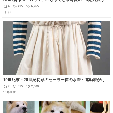
🪿🤍 9月下旬発売🪄
4
415
6,765
返
リ
い
1日前
信
ポ
い
数
ス
ね
ト
数
数
19世紀末～20世紀初頭のセーラー襟の水着・運動着が可可
愛くて100年以上前とは思えないデザイン。当時女性や子
7
515
2,609
返
リ
い
どものファッションにマリンルックが取り入れられるよう
13時間前
信
ポ
い
になり、その後、通学服や運動着、水着にも広がっていっ
数
ス
ね
たそう。紫外線が気になる現代なら、ラッシュガード感覚
ト
数
数
で着られそうですね。