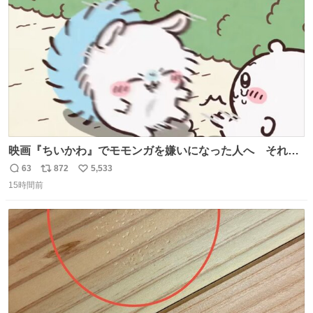
数
ゃってます…
映画『ちいかわ』でモモンガを嫌いになった人へ それで
も愛される理由と可能性 kai-you.net/article/96186 『映画
63
872
5,533
返
リ
い
ちいかわ 人魚の島のひみつ』を3回観て、原作も追ってい
15時間前
信
ポ
い
る筆者が、モモンガの名誉回復を試みようとする記事で
数
ス
ね
す。ちいかわ初心者向けです🖊
ト
数
数