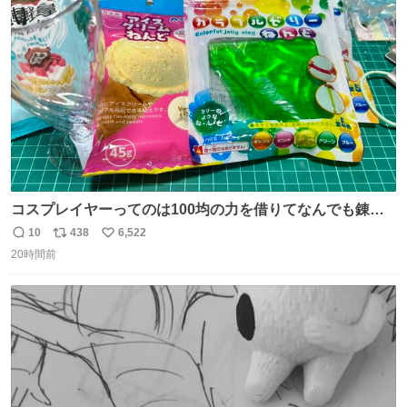
ト
数
数
コスプレイヤーってのは100均の力を借りてなんでも錬成
できるんですよねビフォーアフター
10
438
6,522
返
リ
い
20時間前
信
ポ
い
数
ス
ね
ト
数
数