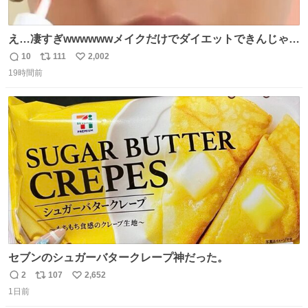
え…凄すぎwwwwwwメイクだけでダイエットできんじゃん
😭
10
111
2,002
返
リ
い
19時間前
信
ポ
い
数
ス
ね
ト
数
数
セブンのシュガーバタークレープ神だった。
2
107
2,652
返
リ
い
1日前
信
ポ
い