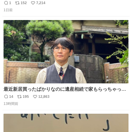
ンパンジー⁉️」 しぬwwwwwwwwwwwwwwwwwwwww
1
152
7,214
返
リ
い
1日前
信
ポ
い
数
ス
ね
ト
数
数
最近新居買ったばかりなのに遺産相続で家もらっちゃった
長男
14
195
12,863
返
リ
い
13時間前
信
ポ
い
数
ス
ね
ト
数
数