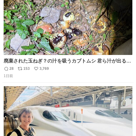
数
廃棄された玉ねぎ？の汁を吸うカブトムシ 君ら汁が出る植
物ならなんでもいいのかよ… まあ害虫だよねこりゃ 他には
28
153
3,769
返
リ
い
カナブンや黒ゴキが来ていた
1日前
信
ポ
い
数
ス
ね
ト
数
数