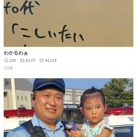
わかるわぁ
230
9,173
44,134
返
リ
い
1日前
信
ポ
い
数
ス
ね
ト
数
数