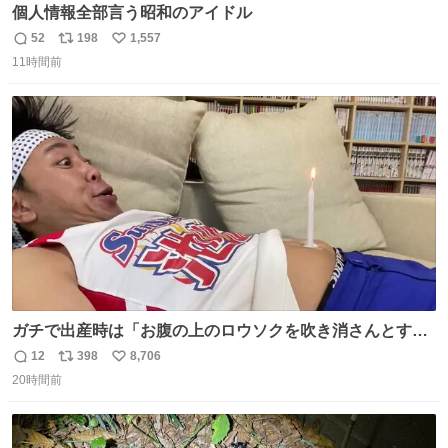
個人情報全部言う昭和のアイドル
52
198
1,557
返
リ
い
11時間前
信
ポ
い
数
ス
ね
ト
数
数
ガチで出産時は「お腹の上のロウソクを吹き消さんとする
サンシャイン池崎」だったし、お産後の股裂け状態でのト
12
398
8,706
返
リ
い
イレは「とにかく明るい安村の体勢」が1番楽
20時間前
信
ポ
い
数
ス
ね
ト
数