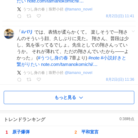
たい
note.com/tamanokomichi/…
うつし身の春｜珠野小径
@
tamano_novel
8月2日(日) 11:41
「
#
バリ
では、表情が柔らかくて。 楽しそうで—翔さ
んのそういう顔、久しぶりに見た。 翔さん、普段は少
し、気を張ってるでしょ。先生としての翔さんってい
うか。 それが薄れて、ただの翔さんでいたから——よ
かった」 (
#
うつし身の春
7章より)
#
note
#
小説好きと
繋がりたい
note.com/tamanokomichi/…
うつし身の春｜珠野小径
@
tamano_novel
8月2日(日) 11:36
もっと見る
トレンドランキング
0:38
時点
原子爆弾
平和宣言