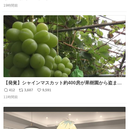
返
リ
い
スターらしい。
19時間前
信
ポ
い
数
ス
ね
ト
数
数
【発覚】シャインマスカット約400房が果樹園から盗まれ
る 栃木・佐野市 news.livedoor.com/article/detail… 被害
412
3,687
9,591
返
リ
い
に遭った果樹園には防犯カメラなどはなく、シャインマス
11時間前
信
ポ
い
カットが盗まれた木には刃物などで切られた跡が。市内で
数
ス
ね
今年に入って同様の被害は確認されておらず、警察はパト
ト
数
数
ロールを強化する。