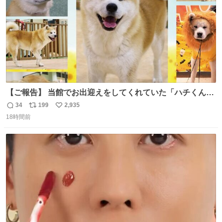
【ご報告】 当館でお出迎えをしてくれていた「ハチくん」
が8月1日に 虹の橋を渡りました🌈 たくさんの幸せを運
34
199
2,935
返
リ
い
び、たくさんのおやつを食べて、たくさん愛されたハチく
18時間前
信
ポ
い
んありがとう ハチくん大好きだよ 秋田犬の里 スタッフ一
数
ス
ね
同より 愛を込めて #秋田犬の里 #akitainu #akita #ハチくん
ト
数
数
大好き