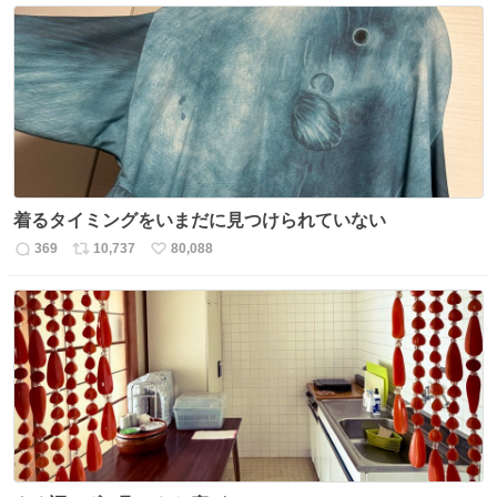
数
ス
ね
ト
数
数
着るタイミングをいまだに見つけられていない
369
10,737
80,088
返
リ
い
信
ポ
い
数
ス
ね
ト
数
数