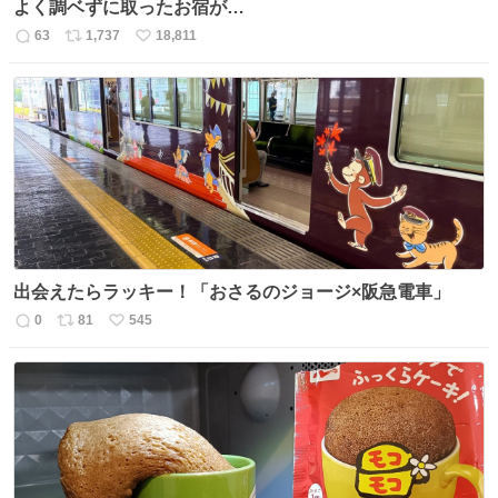
よく調ベずに取ったお宿が…
63
1,737
18,811
返
リ
い
信
ポ
い
数
ス
ね
ト
数
数
出会えたらラッキー！「おさるのジョージ×阪急電車」
0
81
545
返
リ
い
信
ポ
い
数
ス
ね
ト
数
数