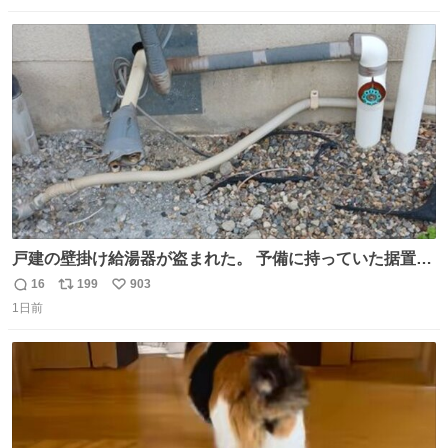
数
ス
ね
ト
数
数
戸建の壁掛け給湯器が盗まれた。 予備に持っていた据置給
湯器があったのでガスやさんに設置してもらった。 工事費
16
199
903
返
リ
い
9万円。 痛い出費。 防犯カメラ設置した。 物騒な時代にな
1日前
信
ポ
い
ったな。 昔は給湯器盗むとか聞いたことなかったな。
数
ス
ね
ト
数
数