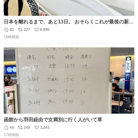
日本を離れるまで、あと13日。 おそらくこれが最後の新幹
線。駅弁には、お気に入りのうな重を。 残念ながら、富士
82
227
6,990
返
リ
い
山は今回も雲の中でした（やっぱり！）。 #私の好きな日
18時間前
信
ポ
い
本
数
ス
ね
ト
数
数
函館から羽田経由で女満別に行く人がいて草
44
245
3,243
返
リ
い
17時間前
信
ポ
い