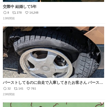
交際中 結婚して5年
8
278
14,248
返
リ
い
13時間前
信
ポ
い
数
ス
ね
ト
数
数
バーストしてるのに自走で入庫してきたお客さん バースト
したならその場で動かないで助け呼んで下さい😰 保険にロ
32
141
761
返
リ
い
ードサービス付いてて金銭負担も無いんですから これで走
23時間前
信
ポ
い
ると、壊さなくていい所まで壊しちゃいますから 実際、外
数
ス
ね
装ダメージ、ABSセンサ断線、ブレーキホースも傷入っち
ト
数