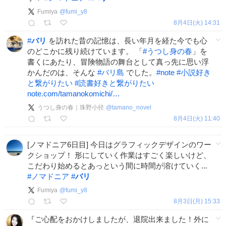
Fumiya
@
fumi_y8
8月4日(火) 14:31
#
バリ
を訪れた昔の記憶は、長い年月を経た今でも心
のどこかに残り続けています。 「
#
うつし身の春
」を
書くにあたり、冒険物語の舞台として真っ先に思い浮
かんだのは、そんな
#
バリ島
でした。
#
note
#
小説好き
と繋がりたい
#
読書好きと繋がりたい
note.com/tamanokomichi/…
うつし身の春｜珠野小径
@
tamano_novel
8月4日(火) 11:40
[ノマドニア6日目] 今日はグラフィックデザインのワー
クショップ！ 形にしていく作業はすごく楽しいけど、
こだわり始めるとあっという間に時間が溶けていく...
#
ノマドニア
#
バリ
Fumiya
@
fumi_y8
8月3日(月) 15:33
『ご心配をおかけしましたが、退院出来ました！外に