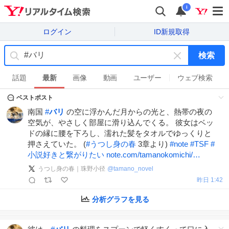
i
ログイン
ID新規取得
検索
キ
ー
話題
最新
画像
動画
ユーザー
ウェブ検索
ワ
ベストポスト
ー
ド
南国
#
バリ
の空に浮かんだ月からの光と、熱帯の夜の
を
空気が、やさしく部屋に滑り込んでくる。 彼女はベッ
消
ドの縁に腰を下ろし、濡れた髪をタオルでゆっくりと
す
押さえていた。 (
#
うつし身の春
3章より)
#
note
#
TSF
#
小説好きと繋がりたい
note.com/tamanokomichi/…
うつし身の春｜珠野小径
@
tamano_novel
昨日 1:42
分析グラフを見る