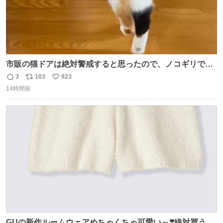
市販の猫ドアは絶対警戒すると思ったので、ノコギリで無
理やりドアを切り取って作った、にゃんころ専用の猫のれ
3
103
923
返
リ
い
ん
14時間前
信
ポ
い
数
ス
ね
ト
数
数
GUの新作ルームウェアめちゃくちゃ可愛い～❣️絶対買うぞ