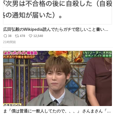
広田弘毅のWikipedia読んでたらガチで悲しいこと書いて
あって辛い
38
478
12,540
返
リ
い
21時間前
信
ポ
い
数
ス
ね
ト
数
数
ま「僕は普通に一般人してたので、、、」 さんまさん「チ