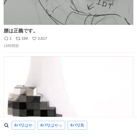
腰は正義です。
1
100
3,417
返
リ
い
18時間前
信
ポ
い
数
ス
ね
ト
数
数
#バリ
はや
#バリ
はやッ
#バリ
島
びっくりしたモザイクかかってるのかと思った
22
121
10,761