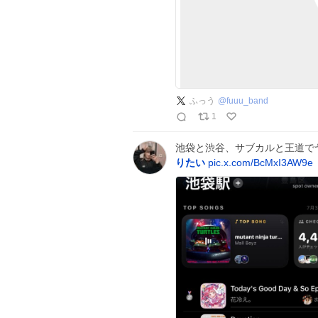
ふっう
@
fuuu_band
1
池袋と渋谷、サブカルと王道で
りたい
pic.x.com/BcMxI3AW9e