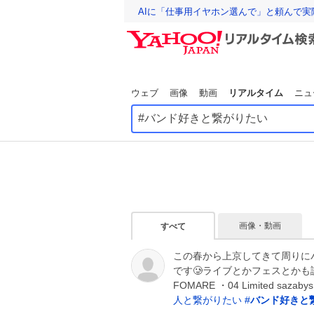
AIに「仕事用イヤホン選んで」と頼んで
ウェブ
画像
動画
リアルタイム
ニュ
画像・動画
すべて
この春から上京してきて周りに
です🥲ライブとかフェスとかも
FOMARE ・04 Limited s
人と繋がりたい
#
バンド好きと