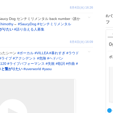
8月4日(火) 16:26
#
aucy Dog センチミリメンタル back number ↑誰か
フ
Chimothy
→
#
SaucyDog
#
センチミリメンタル
がりたい
#
語り合える人募集
8月4日(火) 16:09
0
ったシーン
#
ボーカル
#
VILLEA
#
暴れすぎ
#
ラウド
ポ
#
ライブ
#
アクシデント
#
危険
#
ヘドバン
1120
#
ライブパフォーマンス
#
失敗
#
歌詞
#
作曲
#
きと繋がりたい
#
uverworld
#
yasu