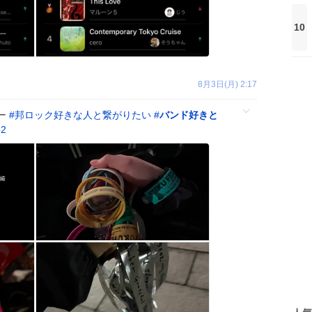
10
8月3日(月) 2:17
ー
#
邦ロック好きな人と繋がりたい
#
バンド好きと
b2