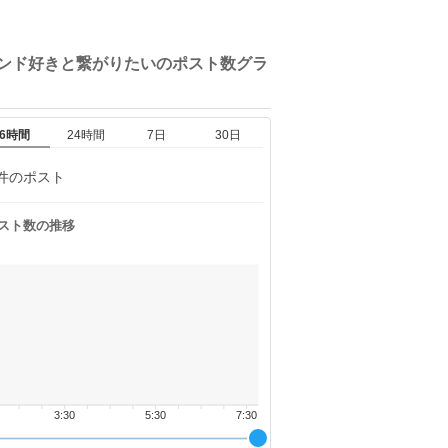
バンド好きと繋がりたいの
ポスト数グラ
6時間
24時間
7日
30日
件のポスト
スト数の推移
3:30
5:30
7:30