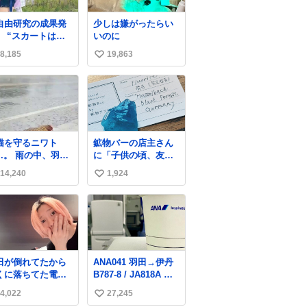
んなも元気になって
欲しいと。家内も一
自由研究の成果発
少しは嫌がったらい
緒に募金したので、
】 “スカートは回
いのに
自分も何かできたら
によって広がる
なぁと思いました。
8,185
19,863
い
、岡澤恋によって
70°までなら広がら
い
に回転が可能なこ
ね
が証明された！”
数
猫を守るニワト
鉱物バーの店主さん
 雨の中、羽の
に「子供の頃、友人
に子猫を入れて守
の土産で青い石を貰
14,240
1,924
い
姿に感動した！！
って、それがすごく
は種族を超える！
気に入ってたのに、
い
いつかの引越しで無
ね
くしてしまった」と
数
いう話をしたら、
「お土産で買ってき
たくらいの価格感な
田が倒れてたから
ANA041 羽田→伊丹
ら、ドイツの黒い森
くに落ちてた電池
B787-8 / JA818A 使
のフローライトか
しておいた
用機到着遅れにつき
な…」と当たりつけ
4,022
27,245
い
「安全に支障ない範
てもらった。確かに