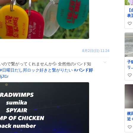
【
表
転
い
が
2
い
ず
ね
と
数
8月2日(日) 11:24
子
ので繋がってくれませんか💦 全然他のバンド知
リ...。
#
日曜日だし邦ロック好きと繋がりたい
#
バンド好
中
jJl1r
い
る
愛
い
ね
数
梶
近
戻
い