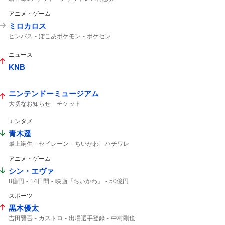
チケットレス
週末パス
トクだ値14
アニメ・ゲーム
トク割
えきねっと
JR東日本
JR東
ミロカロス
ヒンバス
ぽこあポケモン
ポケセン
ポケモン
ポケモンセンター
ニュース
KNB
ニンテンドーミュージアム
大切なお知らせ
チケット
エンタメ
青木遥
最上嗣生
セイレーン
ちいかわ
ハチワレ
アニメ・ゲーム
シン・エヴァ
8億円
14日間
映画『ちいかわ』
50億円
50億
映画ちいかわ
スポーツ
黒木優太
吉田賢吾
カストロ
出場選手登録
中村剛也