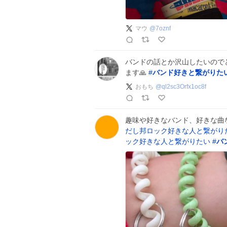
マウ
@
7oznf
バンドの話とか沢山したいので
ます🙏
#
バンド好きと繋がりた
おもち
@
ql2sc3Orfx1oc8f
趣味や好きなバンド、好きな曲
だし邦ロック好きな人と繋がり
ック好きな人と繋がりたい
#
バ