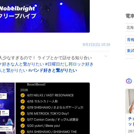
い
ね
数
電
北海
青梅
8月2日(日) 10:16
東
人少なすぎるので！ ライブとかで話せる知り合い
ク好きな人と繋がりたい
#
日曜日だし邦ロック好き
人と繋がりたい
#
バンド好きと繋がりたい
0
チ
ッ
S
26