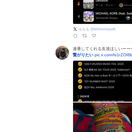
ももも
@
tellmomopath
連番してくれる友達ほしいーー
繋がりたい
pic.x.com/tv1rZOI8