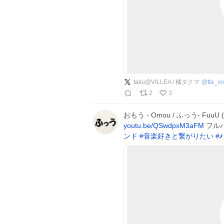
taku@VILLEA / 橘タクマ
@
tta_vo
2
3
おもう - Omou / ふっう- FuuU
youtu.be/QSwdpxM3aFM
フル
ンド
#
音楽好きと繋がりたい
#