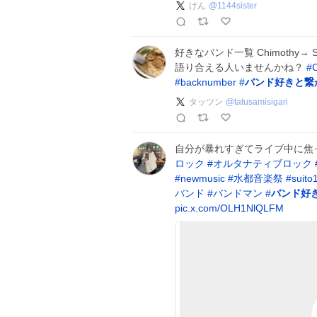
けん
@
1144sister
好きなバンド一覧 Chimothy→ S
語り合える人いませんかね？
#
#
backnumber
#
バンド好きと繋
タッツン
@
tatusamisigari
自分が暴れすぎてライブ中に焦
ロック
#
オルタナティブロック
#
newmusic
#
水都音楽祭
#
suito
バンド
#
バンドマン
#
バンド好
pic.x.com/OLH1NlQLFM