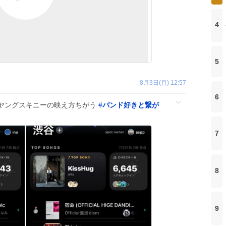
4
5
8月3日(月) 12:57
6
ヤングスキニーの映え方ちがう
#
バンド好きと繋が
7
8
9