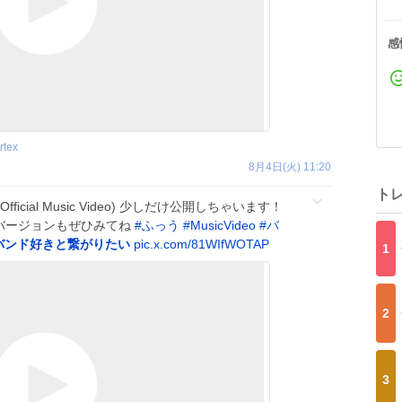
感
rtex
8月4日(火) 11:20
ト
 (Official Music Video) 少しだけ公開しちゃいます！
バージョンもぜひみてね
#
ふっう
#
MusicVideo
#
バ
バンド好きと繋がりたい
pic.x.com/81WIfWOTAP
1
2
3