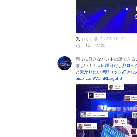
おもち
@
ql2sc3Orfx1oc8f
21
周りに好きなバンドの話できる
欲しい！！
#
日曜日だし邦ロッ
と繋がりたい
#
邦ロック好きな
pic.x.com/V1mREngoh8