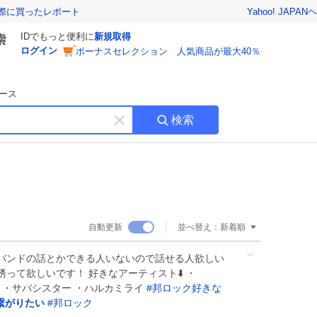
Yahoo! JAPAN
ヘ
実際に買ったレポート
IDでもっと便利に
新規取得
ログイン
ボーナスセレクション 人気商品が最大40％
ース
検索
キ
ー
ワ
ー
ド
を
消
自動更新
並べ替え：
新着順
す
バンドの話とかできる人いないので話せる人欲しい
誘って欲しいです！ 好きなアーティスト⬇️ ・
azabys ・サバシスター ・ハルカミライ
#
邦ロック好きな
繋がりたい
#
邦ロック