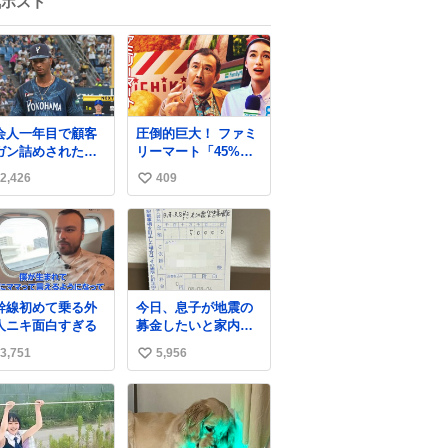
気ポスト
会人一年目で顧客
圧倒的巨大！ ファミ
ガン詰めされたワ
リーマート「45%増
みたいな顔してる
量作戦」には都市伝
2,426
409
い
説が隠されている、
のかもしれない。
い
web-
ね
mu.jp/news/79509/
数
幹線初めて乗る外
今日、息子が地震の
人ニキ面白すぎる
募金したいと家内と
郵便局に行ったみた
3,751
5,956
い
いです。おもちゃと
か買う選択肢もあっ
い
たと思うけど、自分
ね
で貯めてた2万円を役
数
に立てて欲しい、み