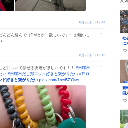
人
8月2日(日) 12:44
どんどん絡んで（DMとか）欲しいです！ お願いし
社
い
に
イ
い
8月2日(日) 12:19
い
ね
などについて話せる友達がほしいです！！
#
日曜日
数
たい
#
日曜日だし邦ロック好きと繋がりたい
#
邦ロ
ンド好きと繋がりたい
pic.x.com/1rcsBZYkwt
新
国
い
い
ね
数