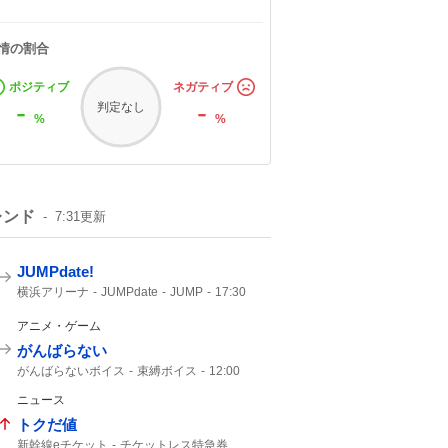
情の割合
ポジティブ
ネガティブ
-
-
判定なし
%
%
レンド
7:31
更新
JUMPdate!
横浜アリーナ
JUMPdate
JUMP
17:30
横浜
アニメ・ゲーム
がんばらない
がんばらないボイス
束縛ボイス
12:00
にじさんじ
ニュース
トクだ値
新幹線eチケット
チケットレス特急券