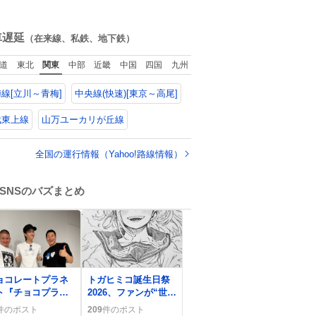
囲で1分1秒でも遅延
い
こんな感じだった気
回復に努めておりま
がする 凄い
ね
す」と機長の気合い
数
車遅延
（在来線、私鉄、地下鉄）
十分！ が、フライト
は順調に進みすぎ…
道
東北
関東
中部
近畿
中国
四国
九州
「飛ばしすぎたせい
か現在奈良県上空で
線[立川～青梅]
中央線(快速)[東京～高尾]
の待機を命じられて
おります」 でコンソ
メスープ吹き出しそ
武東上線
山万ユーカリが丘線
うになりましたw
全国の運行情報（Yahoo!路線情報）
SNSのバズまとめ
0
ョコレートプラネ
トガヒミコ誕生日祭
ト『チョコプラ
2026、ファンが“世界
pacy』初日ライ
一かわいい”と祝福の
件のポスト
209
件のポスト