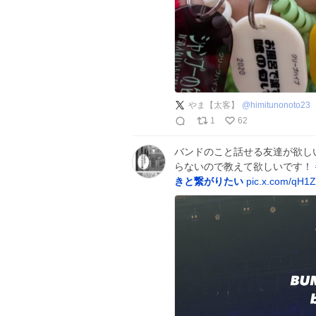
やま【太客】
@
himitunonoto23
1
62
バンドのこと話せる友達が欲しい
らないので教えて欲しいです！
きと繋がりたい
pic.x.com/qH1Zl