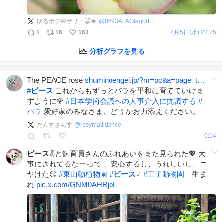
ゆるポジ🌸サリー😸🍀
@
0693AFAGfeg0rFE
1
16
163
8月5日(水) 22:25
分析グラフを見る
The PEACE rose
shuminoengei.jp/?m=pc&a=page_t…
#
ピース
これからもずっとバラを平和に育てていけま
すように🌹
#
日本学術会議への人事介入に抗議する
#
バラ
愛好家のみなさま、どうかお力添えください。
だんすざんす
@
rosymatildance
0:14
ピース
✌️と飼育員さんのふれあいをまた見られた💖 大
事にされてるなーって 、安心するし、うれしいし、ニ
ヤけた😏
#
東山動植物園
#
ピース
♂
#
王子動物園
生ま
れ
pic.x.com/GNM0AHRjoL