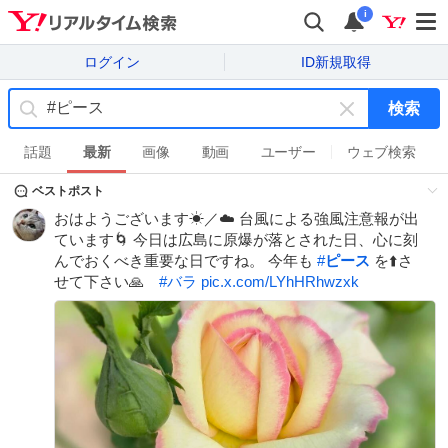
i
ログイン
ID新規取得
検索
キ
ー
話題
最新
画像
動画
ユーザー
ウェブ検索
ワ
ベストポスト
ー
ド
おはようございます☀／☁️ 台風による強風注意報が出
を
ています🌀 今日は広島に原爆が落とされた日、心に刻
消
んでおくべき重要な日ですね。 今年も
#
ピース
を⬆️さ
す
せて下さい🙏
#
バラ
pic.x.com/LYhHRhwzxk