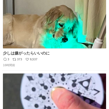
数
少しは嫌がったらいいのに
3
373
9,537
返
リ
い
16時間前
信
ポ
い
数
ス
ね
ト
数
数