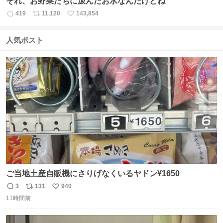
それ、お野菜たちに汲んだお水なんだけどね
419
11,120
143,854
返
リ
い
信
ポ
い
数
ス
ね
人気ポスト
ト
数
数
ご当地土産自販機にさりげなくいるヤドン¥1650
3
131
940
返
リ
い
11時間前
信
ポ
い
数
ス
ね
ト
数