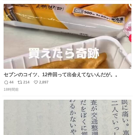
数
ス
ね
ト
数
数
セブンのコイツ、12件回って出会えてないんだが。。
44
214
2,897
返
リ
い
18時間前
信
ポ
い
数
ス
ね
ト
数
数