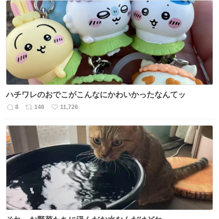
数
ス
ね
ト
数
数
ハチワレのおでこがこんなにかわいかったなんてッ
8
146
11,726
返
リ
い
信
ポ
い
数
ス
ね
ト
数
数