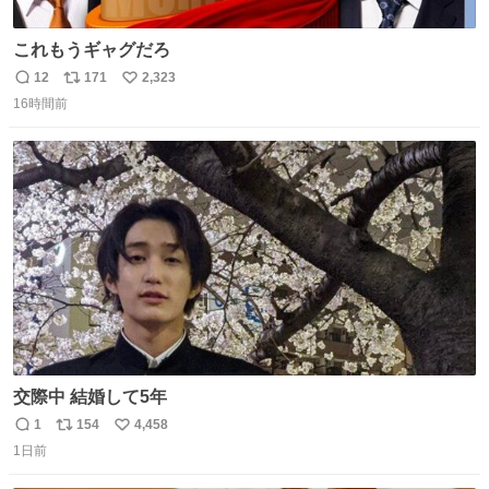
これもうギャグだろ
12
171
2,323
返
リ
い
16時間前
信
ポ
い
数
ス
ね
ト
数
数
交際中 結婚して5年
1
154
4,458
返
リ
い
1日前
信
ポ
い
数
ス
ね