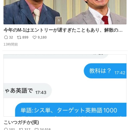
今年のM-1はエントリーが遅すぎたこともあり、解散の可
能性を作り出してからのスタート！！ 遅くなって申し訳な
32
899
9,180
返
リ
い
い🙏 エントリーナンバーは「GO!無策!」でかなり覚えやす
13時間前
信
ポ
い
い！応援をお願いすることになりそう！！
数
ス
ね
ト
数
数
こいつガチか(笑)
101
317
24,016