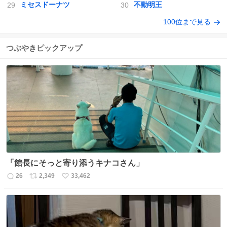
ミセスドーナツ
不動明王
100位まで見る
つぶやきピックアップ
「館長にそっと寄り添うキナコさん」
26
2,349
33,462
返
リ
い
信
ポ
い
数
ス
ね
ト
数
数