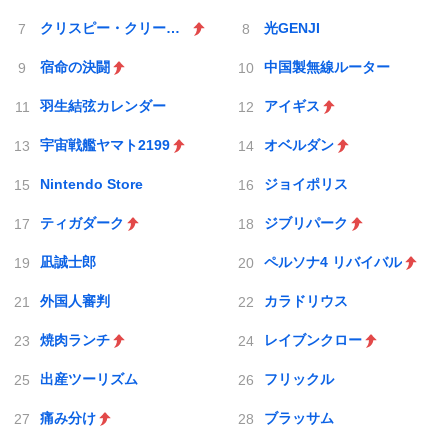
クリスピー・クリーム・ドーナツ
光GENJI
宿命の決闘
中国製無線ルーター
羽生結弦カレンダー
アイギス
宇宙戦艦ヤマト2199
オベルダン
Nintendo Store
ジョイポリス
ティガダーク
ジブリパーク
凪誠士郎
ペルソナ4 リバイバル
外国人審判
カラドリウス
焼肉ランチ
レイブンクロー
出産ツーリズム
フリックル
痛み分け
ブラッサム