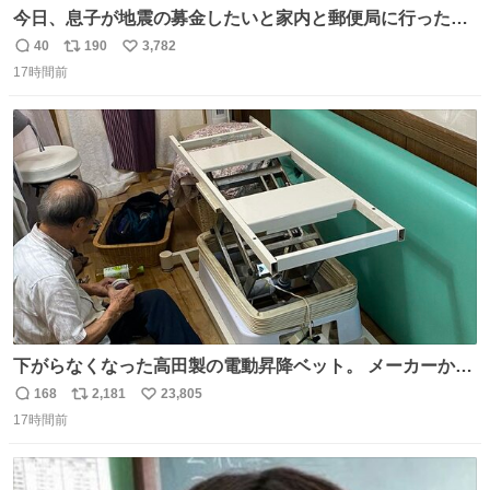
今日、息子が地震の募金したいと家内と郵便局に行ったみ
たいです。おもちゃとか買う選択肢もあったと思うけど、
40
190
3,782
返
リ
い
自分で貯めてた2万円を役に立てて欲しい、みんなも元気
17時間前
信
ポ
い
になって欲しいと。家内も一緒に募金したので、自分も何
数
ス
ね
かできたらなぁと思いました。
ト
数
数
下がらなくなった高田製の電動昇降ベット。 メーカーから
は、完全に見放されたんですが、 見事に85歳の父が治しま
168
2,181
23,805
返
リ
い
した。 うちの父は、トヨタカローラのボディをオート生産
17時間前
信
ポ
い
する、工業ロボットの製作者なんですが、 父が電動ベット
数
ス
ね
の配線をハンダで修理している横で、
ト
数