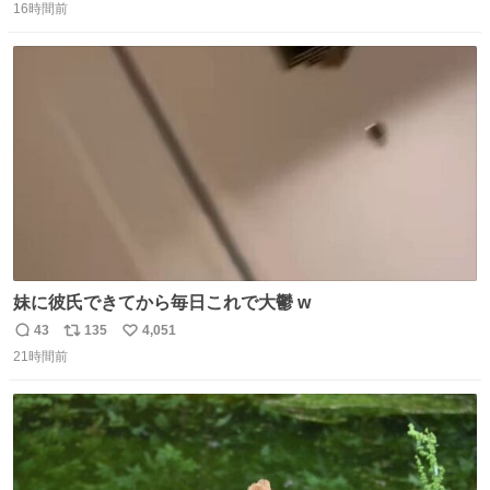
16時間前
信
ポ
い
数
ス
ね
ト
数
数
妹に彼氏できてから毎日これで大鬱 w
43
135
4,051
返
リ
い
21時間前
信
ポ
い
数
ス
ね
ト
数
数