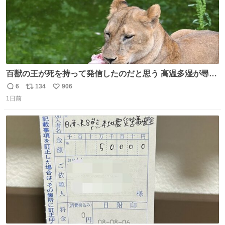
百獣の王が死を持って発信したのだと思う 高温多湿が尋常
でない日本の夏 どうか早急に飼育の環境を見直して 動物の
6
134
906
返
リ
い
命を護ってください…と 治療中のライオンが助かりますよ
1日前
信
ポ
い
うに すべての動物の命が護られますように 2026.7.3📷多摩
数
ス
ね
動物公園にて 残念ながら個体の識別は出来ません
ト
数
数