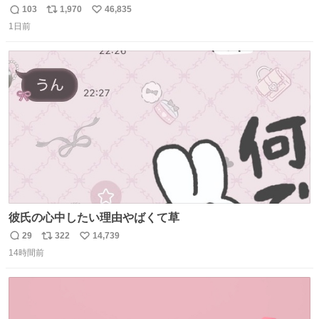
がら)
103
1,970
46,835
返
リ
い
1日前
信
ポ
い
数
ス
ね
ト
数
数
彼氏の心中したい理由やばくて草
29
322
14,739
返
リ
い
14時間前
信
ポ
い
数
ス
ね
ト
数
数