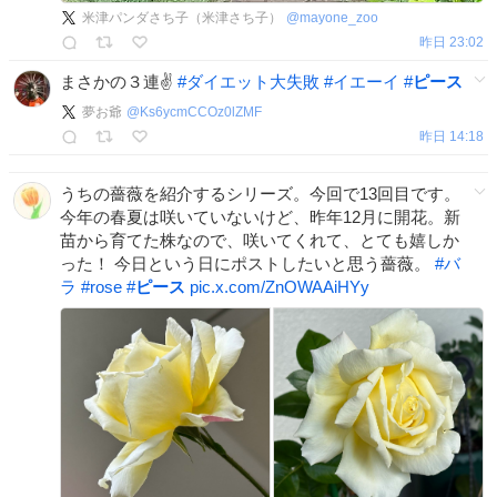
米津パンダさち子（米津さち子）
@
mayone_zoo
昨日 23:02
まさかの３連✌️
#
ダイエット大失敗
#
イエーイ
#
ピース
夢お爺
@
Ks6ycmCCOz0lZMF
昨日 14:18
うちの薔薇を紹介するシリーズ。今回で13回目です。
今年の春夏は咲いていないけど、昨年12月に開花。新
苗から育てた株なので、咲いてくれて、とても嬉しか
った！ 今日という日にポストしたいと思う薔薇。
#
バ
ラ
#
rose
#
ピース
pic.x.com/ZnOWAAiHYy