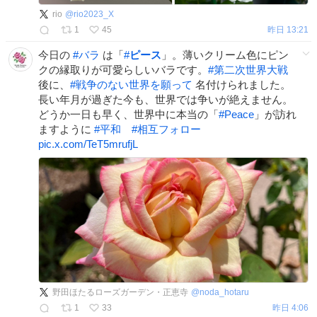
rio
@
rio2023_X
1
45
昨日 13:21
今日の
#
バラ
は「
#
ピース
」。薄いクリーム色にピン
クの縁取りが可愛らしいバラです。
#
第二次世界大戦
後に、
#
戦争のない世界を願って
名付けられました。
長い年月が過ぎた今も、世界では争いが絶えません。
どうか一日も早く、世界中に本当の「
#
Peace
」が訪れ
ますように
#
平和
#
相互フォロー
pic.x.com/TeT5mrufjL
野田ほたるローズガーデン・正恵寺
@
noda_hotaru
1
33
昨日 4:06