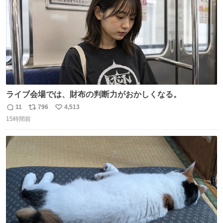
ライブ会場では、財布の判断力がおかしくなる。
11
796
4,513
返
リ
い
15時間前
信
ポ
い
数
ス
ね
ト
数
数