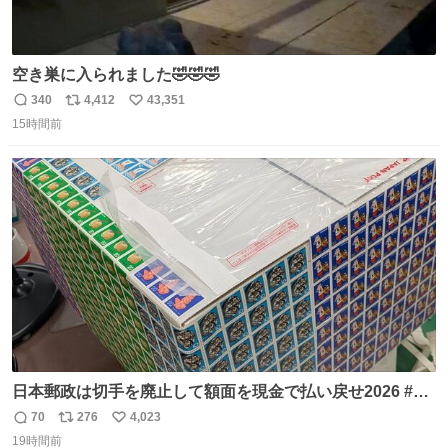
空き巣に入られました🤣🤣🤣
340
4,412
43,351
返
リ
い
15時間前
信
ポ
い
数
ス
ね
ト
数
数
日本郵政は切手を廃止して額面を現金で払い戻せ2026 #日
本郵政 @JapanPostHD_PR
70
276
4,023
返
リ
い
19時間前
信
ポ
い