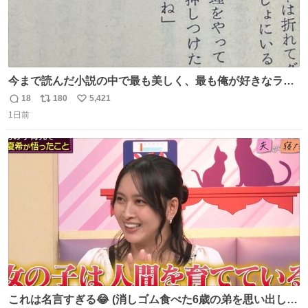
今まで読んだ小説の中で最も美しく、最も俺が好きなラス
トシーン
18
180
5,421
返
リ
い
1日前
信
ポ
い
数
ス
ね
ト
数
数
これは名言すぎる😂 (消しゴム食べた6歳の弟を思い出しな