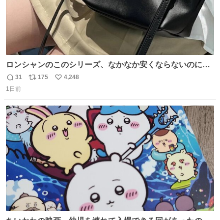
ロンシャンのこのシリーズ、なかなか安くならないのにセ
ール価格になってる🖤✨レザーなのが反則級にかわいい。
31
175
4,248
返
リ
い
持ってるだけでコーデが格上げされる。
1日前
信
ポ
い
数
ス
ね
ト
数
数