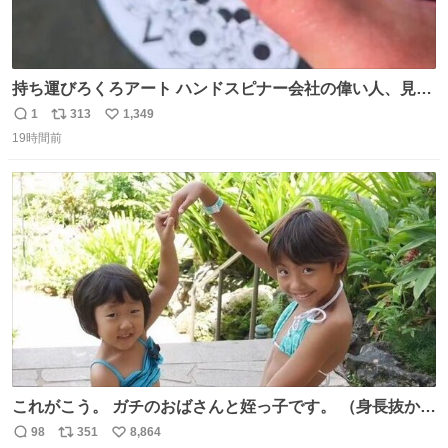
持ち運びろくろアート ハンドスピナー会社の偉い人、見て
ください。
1
313
1,349
返
リ
い
19時間前
信
ポ
い
数
ス
ね
ト
数
数
これがこう。 ガチのおばさんと姪っ子です。 （身長抜かさ
れててしぬ笑） #ヤツルギ12 #家族でヒロイン
98
351
8,864
返
リ
い