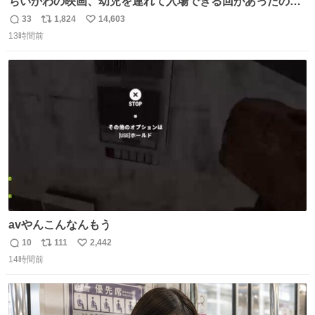
ちいかわの映画、幼児を連れて入場できる回があったので
子どもを連れて観てきたんですけど、セイレーンの登場シ
33
1,824
14,603
返
リ
い
ーンで場内のベビーが一斉に泣き出してたのがとてもよい
13時間前
信
ポ
い
映画体験でした。
数
ス
ね
ト
数
数
avやんこんなんもう
10
111
2,442
返
リ
い
14時間前
信
ポ
い
数
ス
ね
ト
数
数