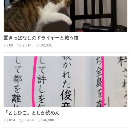
置きっぱなしのドライヤーと戦う猫
69
2,514
32,331
返
リ
い
信
ポ
い
数
ス
ね
ト
数
数
「としひこ」としか読めん
814
6,464
46,980
返
リ
い
信
ポ
い