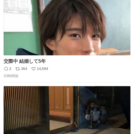
数
交際中 結婚して5年
2
364
14,594
返
リ
い
20時間前
信
ポ
い
数
ス
ね
ト
数
数