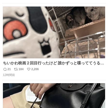
数
ス
ね
ト
数
数
ちいかわ映画２回目行ったけど 誰かずっと喋っててうるさ
かった 許せねえ
21
184
2,206
返
リ
い
12時間前
信
ポ
い
数
ス
ね
ト
数
数