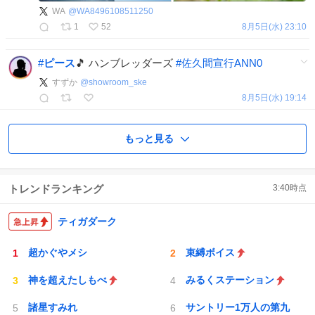
WA
@
WA8496108511250
1
52
8月5日(水) 23:10
#
ピース
🎵 ハンブレッダーズ
#
佐久間宣行ANN0
すずか
@
showroom_ske
8月5日(水) 19:14
もっと見る
トレンドランキング
3:40
時点
ティガダーク
超かぐやメシ
束縛ボイス
神を超えたしもべ
みるくステーション
諸星すみれ
サントリー1万人の第九