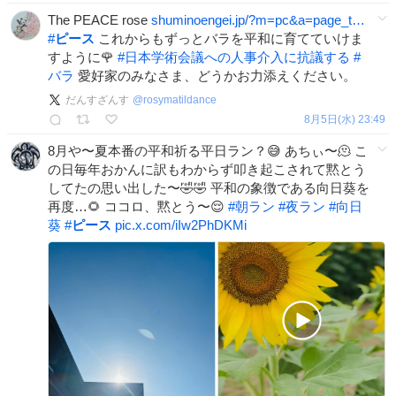
The PEACE rose
shuminoengei.jp/?m=pc&a=page_t…
#
ピース
これからもずっとバラを平和に育てていけま
すように🌹
#
日本学術会議への人事介入に抗議する
#
バラ
愛好家のみなさま、どうかお力添えください。
だんすざんす
@
rosymatildance
8月5日(水) 23:49
8月や〜夏本番の平和祈る平日ラン？😅 あちぃ〜🫠 こ
の日毎年おかんに訳もわからず叩き起こされて黙とう
してたの思い出した〜🤣🤣 平和の象徴である向日葵を
再度…🌻 ココロ、黙とう〜😌
#
朝ラン
#
夜ラン
#
向日
葵
#
ピース
pic.x.com/iIw2PhDKMi