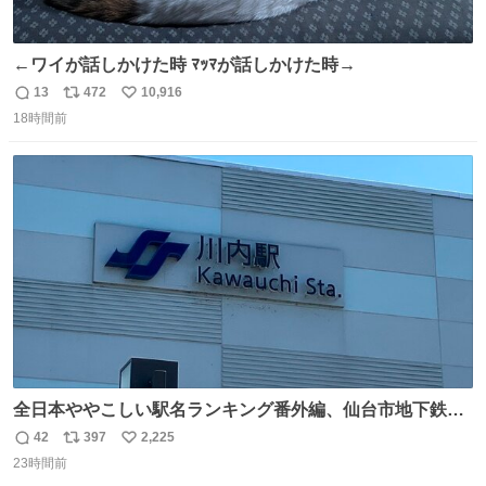
←ワイが話しかけた時 ﾏｯﾏが話しかけた時→
13
472
10,916
返
リ
い
18時間前
信
ポ
い
数
ス
ね
ト
数
数
全日本ややこしい駅名ランキング番外編、仙台市地下鉄川
内駅
42
397
2,225
返
リ
い
23時間前
信
ポ
い