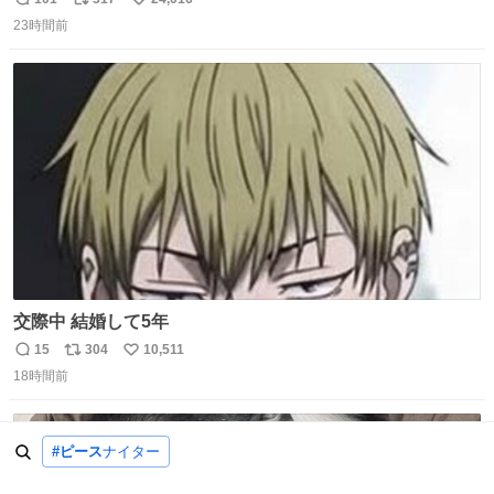
返
リ
い
23時間前
信
ポ
い
数
ス
ね
ト
数
数
交際中 結婚して5年
15
304
10,511
返
リ
い
18時間前
信
ポ
い
数
ス
ね
ト
数
#ピース
ナイター
数