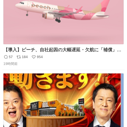
【導入】ピーチ、自社起因の大幅遅延・欠航に「補償」開
始へ news.livedoor.com/article/detail… 同社に起因する理
57
184
954
返
リ
い
由によって大幅遅延や欠航が発生した場合、乗客が負担し
19時間前
信
ポ
い
た宿泊費や交通費を、領収書の事後申請に基づき、国内線
数
ス
ね
は1人あたり上限1万円、国際線は上限2万円まで支払う。
ト
数
数