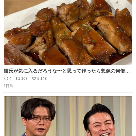
ト
数
数
彼氏が気に入るだろうな〜と思って作ったら想像の何倍も
美味しい美味しい言ってくれて嬉しい
4
108
5,148
返
リ
い
1日前
信
ポ
い
数
ス
ね
ト
数
数