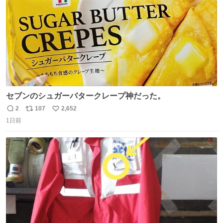
セブンのシュガーバタークレープ神だった。
2
107
2,652
返
リ
い
1日前
信
ポ
い
数
ス
ね
ト
数
数