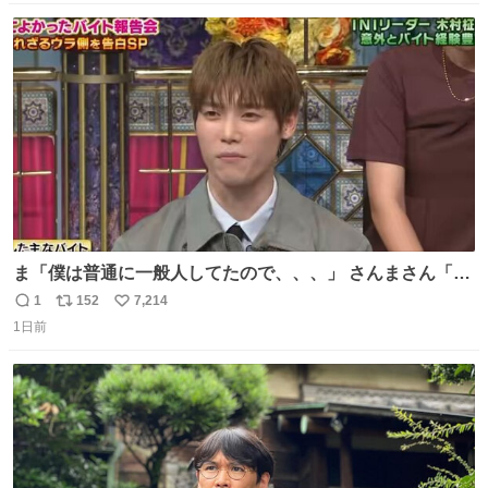
数
ス
ね
ト
数
数
ま「僕は普通に一般人してたので、、、」 さんまさん「チ
ンパンジー⁉️」 しぬwwwwwwwwwwwwwwwwwwwww
1
152
7,214
返
リ
い
1日前
信
ポ
い
数
ス
ね
ト
数
数