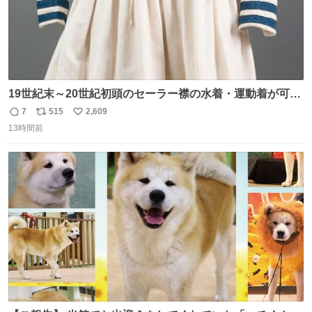
19世紀末～20世紀初頭のセーラー襟の水着・運動着が可可
愛くて100年以上前とは思えないデザイン。当時女性や子
7
515
2,609
返
リ
い
どものファッションにマリンルックが取り入れられるよう
13時間前
信
ポ
い
になり、その後、通学服や運動着、水着にも広がっていっ
数
ス
ね
たそう。紫外線が気になる現代なら、ラッシュガード感覚
ト
数
数
で着られそうですね。