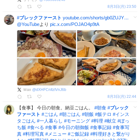
8月3日(月) 23:50
#
ブレックファースト
youtube.com/shorts/gb0ZUJY…
@YouTube
より
pic.x.com/POJAO4p9tA
Ｍax
@
dXHFCnItzIVnJ6b
8月3日(月) 22:44
【食事】 今日の朝食。納豆ごはん。
#
朝食
#
ブレック
ファースト
#
ごはん
#
朝ごはん
#
朝飯
#
飯テロ
#
インス
タごはん
#
一人暮らし
#
モーニング
#
料理
#
献立
#
ぼっ
ち飯
#
食べる
#
食事
#
今日の朝御飯
#
食事記録
#
食事写
真
#
料理写真
#
メニュー
#
ご飯記録
#
料理好きと繋がり