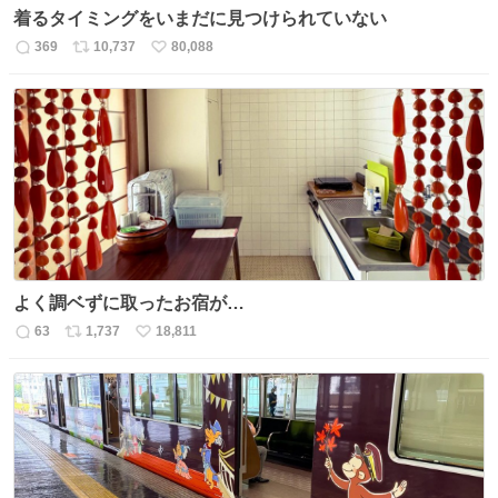
着るタイミングをいまだに見つけられていない
369
10,737
80,088
返
リ
い
信
ポ
い
数
ス
ね
ト
数
数
よく調ベずに取ったお宿が…
63
1,737
18,811
返
リ
い
信
ポ
い
数
ス
ね
ト
数
数