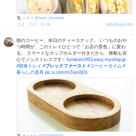
ハネコ
@
hane_bousisan
1
1
16
8月4日(火) 0:24
朝のコーヒー、休日のティースナック。 いつものおや
つ時間が、このトレイひとつで「お店の景色」に変わ
る。 スマートなカップホルダー付きだから、移動も安
心でノンストレスです✨
furniture1953.easy-myshop.jp
#
朝食トレイ
#
ブレックファースト
#
コーヒータイム
#
暮らしの道具
pic.x.com/mZvjvl2jOL
サトモク
@
TS39609240