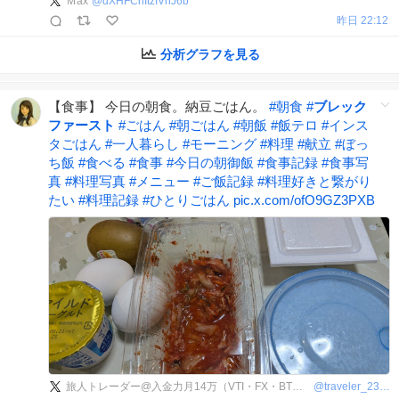
Ｍax
@
dXHFCnItzIVnJ6b
昨日 22:12
分析グラフを見る
【食事】 今日の朝食。納豆ごはん。
#
朝食
#
ブレック
ファースト
#
ごはん
#
朝ごはん
#
朝飯
#
飯テロ
#
インス
タごはん
#
一人暮らし
#
モーニング
#
料理
#
献立
#
ぼっ
ち飯
#
食べる
#
食事
#
今日の朝御飯
#
食事記録
#
食事写
真
#
料理写真
#
メニュー
#
ご飯記録
#
料理好きと繋がり
たい
#
料理記録
#
ひとりごはん
pic.x.com/ofO9GZ3PXB
旅人トレーダー@入金力月14万（VTI・FX・BTC・米国株）
@
traveler_230412