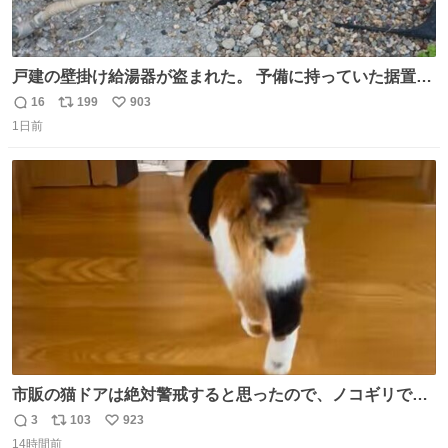
戸建の壁掛け給湯器が盗まれた。 予備に持っていた据置給
湯器があったのでガスやさんに設置してもらった。 工事費
16
199
903
返
リ
い
9万円。 痛い出費。 防犯カメラ設置した。 物騒な時代にな
1日前
信
ポ
い
ったな。 昔は給湯器盗むとか聞いたことなかったな。
数
ス
ね
ト
数
数
市販の猫ドアは絶対警戒すると思ったので、ノコギリで無
理やりドアを切り取って作った、にゃんころ専用の猫のれ
3
103
923
返
リ
い
ん
14時間前