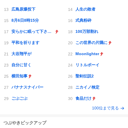
広島原爆投下
人生の敗者
8月6日8時15分
式典粉砕
安らかに眠って下さい 過ちは繰返しませぬから
100万部割れ
平和を祈ります
この世界の片隅に
大谷翔平が
Moonlighter
自分に甘く
リトルボーイ
横田知事
聖剣伝説2
バナナスナイパー
ニカイノ検定
ごぶごぶ
食品だけ
100位まで見る
つぶやきピックアップ