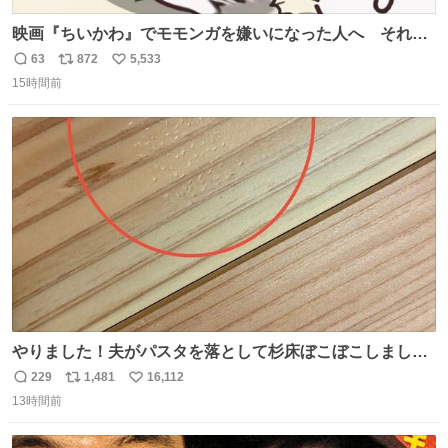
映画『ちいかわ』でモモンガを嫌いになった人へ それで
も愛される理由と可能性 kai-you.net/article/96186 『映画
63
872
5,533
返
リ
い
ちいかわ 人魚の島のひみつ』を3回観て、原作も追ってい
15時間前
信
ポ
い
る筆者が、モモンガの名誉回復を試みようとする記事で
数
ス
ね
す。ちいかわ初心者向けです🖊
ト
数
数
やりました！夫がパスタを落として杉床ぼこぼこしまし
た！よかったーーー！ファーストぼこぼこ自分じゃなく
229
1,481
16,112
返
リ
い
て！これで第二波いつでもいけます！！！✌️いやーほっと
13時間前
信
ポ
い
した！ 杉床を採用しようとしている方々へ忠告です。杉床
数
ス
ね
は乾燥パスタに負けます。豆腐くらいやわやわです。