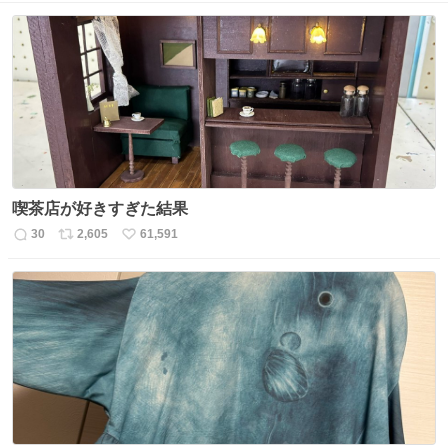
喫茶店が好きすぎた結果
30
2,605
61,591
返
リ
い
信
ポ
い
数
ス
ね
ト
数
数