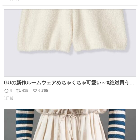
信
ポ
い
数
ス
ね
ト
数
数
GUの新作ルームウェアめちゃくちゃ可愛い～❣️絶対買うぞ
🪿🤍 9月下旬発売🪄
4
415
6,765
返
リ
い
1日前
信
ポ
い
数
ス
ね
ト
数
数