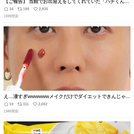
【ご報告】 当館でお出迎えをしてくれていた「ハチくん」
が8月1日に 虹の橋を渡りました🌈 たくさんの幸せを運
34
199
2,935
返
リ
い
び、たくさんのおやつを食べて、たくさん愛されたハチく
18時間前
信
ポ
い
んありがとう ハチくん大好きだよ 秋田犬の里 スタッフ一
数
ス
ね
同より 愛を込めて #秋田犬の里 #akitainu #akita #ハチくん
ト
数
数
大好き
え…凄すぎwwwwwwメイクだけでダイエットできんじゃん
😭
10
111
2,002
返
リ
い
19時間前
信
ポ
い
数
ス
ね
ト
数
数