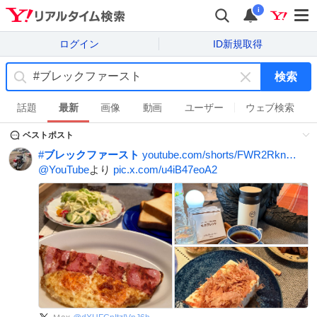
i
ログイン
ID新規取得
検索
キ
ー
話題
最新
画像
動画
ユーザー
ウェブ検索
ワ
ベストポスト
ー
ド
#
ブレックファースト
youtube.com/shorts/FWR2Rkn…
を
@YouTube
より
pic.x.com/u4iB47eoA2
消
す