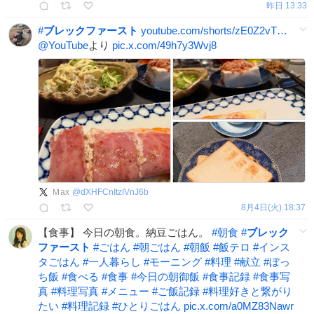
昨日 13:33
#
ブレックファースト
youtube.com/shorts/zE0Z2vT…
@YouTube
より
pic.x.com/49h7y3Wvj8
Ｍax
@
dXHFCnItzIVnJ6b
8月4日(火) 18:37
【食事】 今日の朝食。納豆ごはん。
#
朝食
#
ブレック
ファースト
#
ごはん
#
朝ごはん
#
朝飯
#
飯テロ
#
インス
タごはん
#
一人暮らし
#
モーニング
#
料理
#
献立
#
ぼっ
ち飯
#
食べる
#
食事
#
今日の朝御飯
#
食事記録
#
食事写
真
#
料理写真
#
メニュー
#
ご飯記録
#
料理好きと繋がり
たい
#
料理記録
#
ひとりごはん
pic.x.com/a0MZ83Nawr