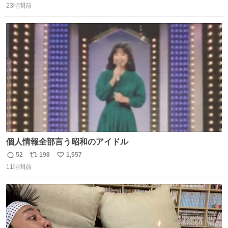
23時間前
信
ポ
い
数
ス
ね
ト
数
数
個人情報全部言う昭和のアイドル
52
198
1,557
返
リ
い
11時間前
信
ポ
い
数
ス
ね
ト
数
数