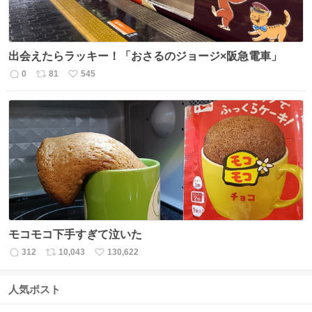
出会えたらラッキー！「おさるのジョージ×阪急電車」
0
81
545
返
リ
い
信
ポ
い
数
ス
ね
ト
数
数
モコモコ下手すぎて泣いた
312
10,043
130,622
返
リ
い
信
ポ
い
数
ス
ね
人気ポスト
ト
数