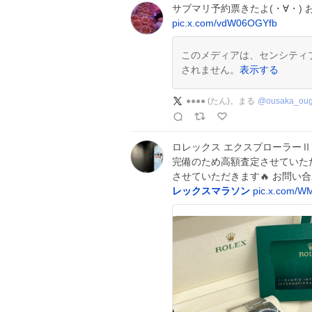
サブマリ予約票きたよ(・∀・)
pic.x.com/vdW06OGYfb
このメディアは、センシティ
されません。
表示する
●●●● (たん)。まる
@
ousaka_oug
ロレックス エクスプローラーⅡ
完備のため高額査定させていただ
させていただきます🔥 お問い合わ
レックスマラソン
pic.x.com/