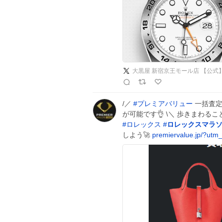
大黒屋 新宿京王モール店 【公式
/／
#
プレミアバリュー
一括査定
が可能です👌 \＼ 歩きまわる
#
ロレックス
#
ロレックスマラ
しよう🚀
premiervalue.jp/?utm