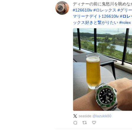
ディナーの前に鬼怒川を眺めな
#
126610lv
#
ロレックス
#
グリ
マリーナデイト126610lv
#
ロレ
ックス好きと繋がりたい
#
rolex
seaside
@
lazukik80