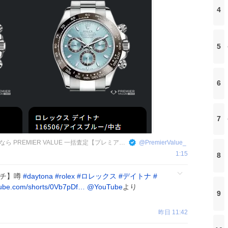
4
5
6
7
高級時計・ブランドバッグを売るなら PREMIER VALUE 一括査定【プレミアバリュー公式】
@
PremierValue_
1:15
8
ンチ】噂
#
daytona
#
rolex
#
ロレックス
#
デイトナ
#
ube.com/shorts/0Vb7pDf…
@YouTube
より
9
昨日 11:42