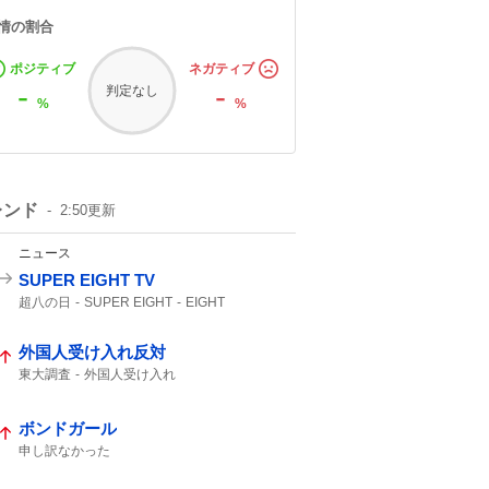
情の割合
ポジティブ
ネガティブ
-
-
判定なし
%
%
レンド
2:50
更新
ニュース
SUPER EIGHT TV
超八の日
SUPER EIGHT
EIGHT
外国人受け入れ反対
東大調査
外国人受け入れ
ボンドガール
申し訳なかった