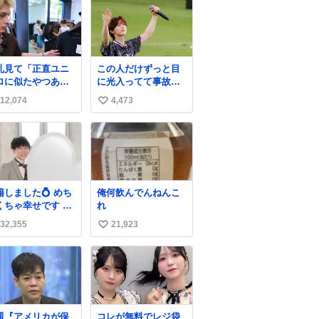
札見て「正直ユニ
この人だけずっと目
ロに似たやつある
に光入ってて事故画
ね」とか言い出す
一枚もなかったすご
12,074
4,473
い
好きすぎる
い #TravisJapan #J
WWWWWWWWW
リーグ
い
WW こちら側と同
ね
覚助かる🙂‍↕️🙂‍↕️
数
籍しました💍 めち
俺何飲んでんねんこ
くちゃ幸せです 家
れ
を守るためにも頑
32,355
21,923
い
ります！
い
ね
数
題『アメリカが保
コレが無料でレジ袋