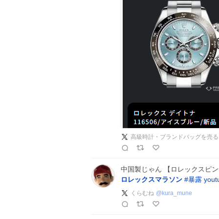
中国製じゃん 【ロレックスピ
ロレックスマラソン
#
暴露
yout
くらむね
@
kura_mune