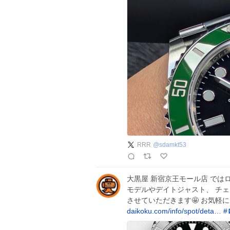
RRR
@
sdamkt53
大黒屋 新宿京王モール店 では
モデルやデイトジャスト、 チ
させていただきます🤩 お気軽
daikoku.com/info/spot/deta…
#