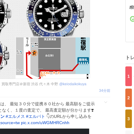
感
ト
1
】買取専門店＠新宿 渋谷 代々木 中野
@
keiodaikokuya
34分前
2
は、 最短３０分で提携８０社から 最高額をご提示
ことなく、１度の査定で、 最高査定額が分かります❣️
ソン
#
エルメス
#
エルパト
👇のURLから申し込みを
3
_source=tw
pic.x.com/uWGMHRCnhh