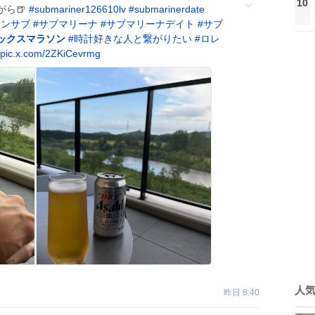
10
がら🍺
#
submariner126610lv
#
submarinerdate
ーンサブ
#
サブマリーナ
#
サブマリーナデイト
#
サブ
ックスマラソン
#
時計好きな人と繋がりたい
#
ロレ
pic.x.com/2ZKiCevrmg
人
昨日 8:40