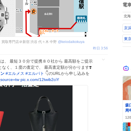
使
数
電
度
ず
北海
京
東
】買取専門店＠新宿 渋谷 代々木 中野
@
keiodaikokuya
昨日 3:56
は、 最短３０分で提携８０社から 最高額をご提示
ことなく、１度の査定で、 最高査定額が分かります❣️
ソン
#
エルメス
#
エルパト
👇のURLから申し込みを
_source=tw
pic.x.com/12twib2ciY
0
森
周
BA
12
S
が