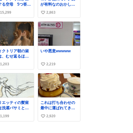
する空母 5つ答え
が有料なのおかしい
ホンマご
って
15,299
2,863
い
ん、日本」
い
ね
数
ィクトリア朝の淑
いや悪意wwwww
は、むせ返るほど
量の香水を身につ
1,203
2,219
い
るものではないと
れていた。それで
い
香水は、髪や肌の
ね
入れと同じくら
数
、ヴィクトリア朝
女性達の美容習慣
欠かせないものだ
リエッティの髪留
これは打ち合わせの
当時の香水
は洗濯バサミと記
最中に運ばれてきて
、現在私たちが知
されることが多い
私の理性を根こそぎ
香水よりも単純な
1,199
2,920
い
すが、もっと小さ
奪い去ったプリンの
成で、その大部分
プラスチックのク
写真です。
い
薔薇、菫、ベルガ
ップです。 バネは
ット、
ね