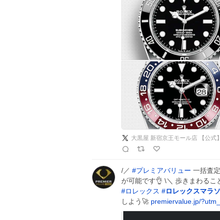
大黒屋 新宿京王モール店 【公式
/／
#
プレミアバリュー
一括査定
が可能です👌 \＼ 歩きまわる
#
ロレックス
#
ロレックスマラ
しよう🚀
premiervalue.jp/?utm