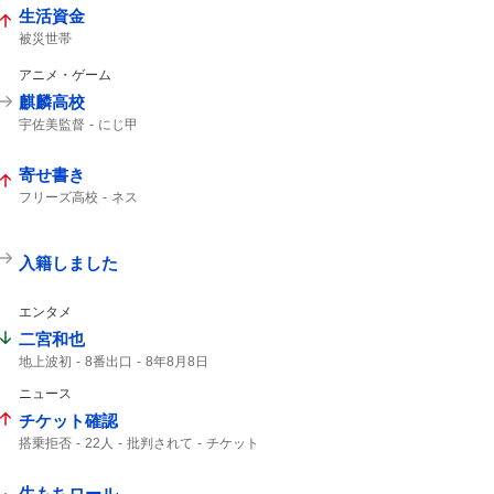
生活資金
被災世帯
アニメ・ゲーム
麒麟高校
宇佐美監督
にじ甲
寄せ書き
フリーズ高校
ネス
入籍しました
エンタメ
二宮和也
地上波初
8番出口
8年8月8日
コメント全文
映画8番出口
ニュース
映画「8番出口」
チケット確認
搭乗拒否
22人
批判されて
チケット
客室乗務員
生もちロール