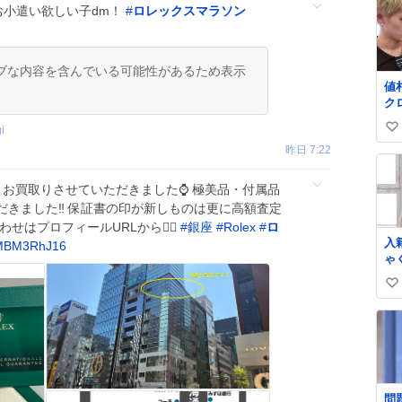
 お小遣い欲しい子dm！
#
ロレックスマラソン
ブな内容を含んでいる可能性があるため表示
値
ク
よ
i
い
の
昨日 7:22
W
い
W
ね
じ感
 お買取りさせていただきました⌚️ 極美品・付属品
数
🙂‍↕️
きました‼️ 保証書の印が新しものは更に高額査定
せはプロフィールURLから💁‍♂️
#
銀座
#
Rolex
#
ロ
入
WMBM3RhJ16
ゃ
庭
い
張
い
ね
数
問