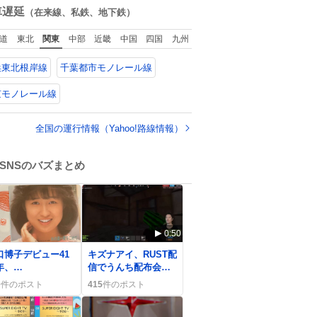
いやすいように強
数
車遅延
（在来線、私鉄、地下鉄）
を調整してあるは
。
道
東北
関東
中部
近畿
中国
四国
九州
浜東北根岸線
千葉都市モノレール線
京モノレール線
全国の運行情報（Yahoo!路線情報）
SNSのバズまとめ
0:50
口博子デビュー41
キズナアイ、RUST配
年、
信でうんち配布会開
YFM78『KISS &
催 ファンが「おも
0
件のポスト
415
件のポスト
MILE』で祝福の声
ろすぎる」と歓喜
続々