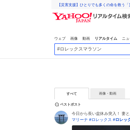
【災害支援】ひとりでも多くの命を救う「
ウェブ
画像
動画
リアルタイム
ニュ
画像・動画
すべて
ベストポスト
今日から長い盆休み突入！ 妻
マリーナ
#
ロレックス
#
ロレッ