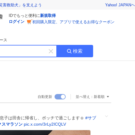
Yahoo! JAPAN
ヘ
災害救助犬」を支えよう
IDでもっと便利に
新規取得
ログイン
初回購入限定、アプリで使えるお得なクーポン
ース
検索
キ
ー
ワ
ー
ド
を
消
自動更新
並べ替え：
新着順
す
と息子は田舎に帰省し、ボッチで過ごします☺️
#
サブ
クスマラソン
pic.x.com/3rLy2ICQLV