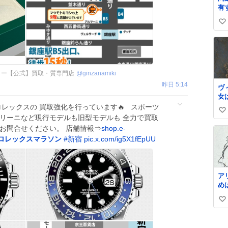
有
よ』 名倉「
い
め
い
ね
数
ター【公式】買取・質専門店
@
ginzanamiki
昨日 5:14
ヴ
女
大
ロレックスの 買取強化を行っています🔥 スポーツ
い
け
ェリーニなど現行モデルも旧型モデルも 全力で買取
さ
い
にお問合せください。 店舗情報⇒
shop.e-
も
ね
ロレックスマラソン
#
新宿
pic.x.com/ig5X1fEpUU
手
数
い
の
に
ア
った。 
め
は
述
る
い
で
組
い
い
は
リ
モ
ね