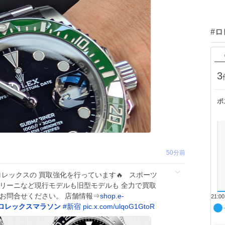
#
3
ポ
50分前
ロレックスの 買取強化を行っています🔥 スポーツ
ェリーニなど現行モデルも旧型モデルも 全力で買取
にお問合せください。 店舗情報⇒
shop.e-
21:00
ロレックスマラソン
#
新宿
pic.x.com/ulqoG1GtoR