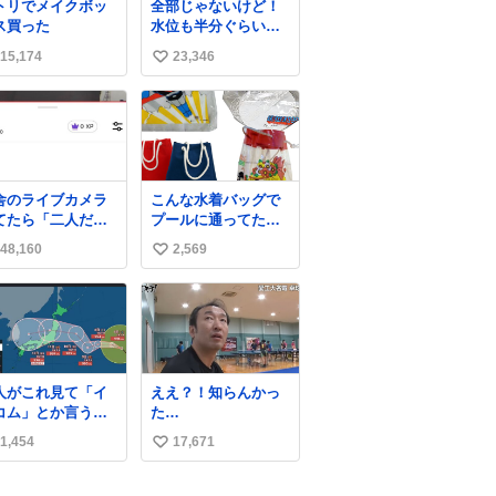
トリでメイクボッ
全部じゃないけど！
。筋肉増量のため
める北山くん、きっ
ス買った
水位も半分ぐらいだ
にぎり10個、ゼリ
といろいろ考えて言
けど！水が来はじめ
飲料3～4本、パス
葉を選んで、まるく
15,174
23,346
い
たよ！！！ 作業して
と毎日4千kcalオー
収めてくれたんだな
くれた方々ありがと
い
ーの食事を摂取
と思った
ーーー
、増量したとい
ね
ー！！！！！！！！
。
数
！！！！！！！！！
！！！！！！！！！
舎のライブカメラ
こんな水着バッグで
てたら「二人だけ
プールに通ってたア
世界」を発見した
ナタ、完全なる同世
48,160
2,569
い
代（笑） #70年代
#80年代 #昭和レト
い
ロ
ね
数
人がこれ見て「イ
ええ？！知らんかっ
コム」とか言うか
た…
、もうそれにしか
1,454
17,671
い
えなくなっちゃっ
。
い