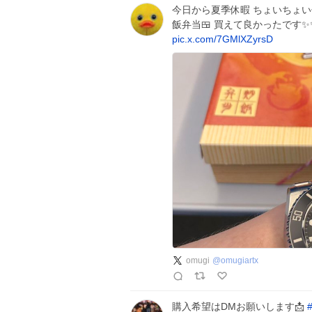
今日から夏季休暇 ちょいちょい
飯弁当🍱 買えて良かったです
pic.x.com/7GMlXZyrsD
omugi
@
omugiartx
購入希望はDMお願いします📩