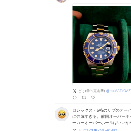
どぅ(🟢🏃完走🏁)
@
mkMAZkOAZ
ロレックス・5桁のサブのオーバ
に強気すぎる。前回オーバーホ
ーカーオーバーホールはいいか
よ
@
ZxTMBKfVLo91487