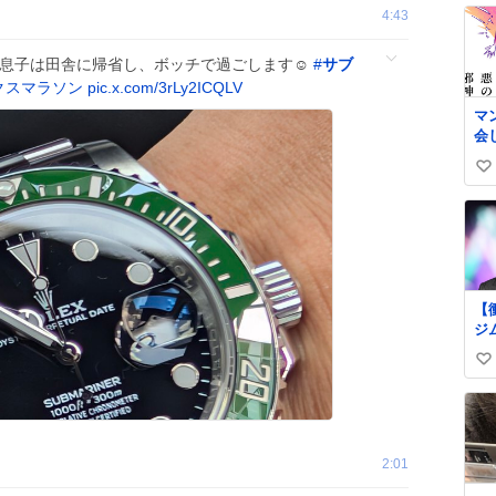
4:43
と息子は田舎に帰省し、ボッチで過ごします☺️
#
サブ
クスマラソン
pic.x.com/3rLy2ICQLV
マ
会
い
い
ね
数
【
ジ
62
い
の
上
い
ne
ね
art
数
自
2:01
更
る