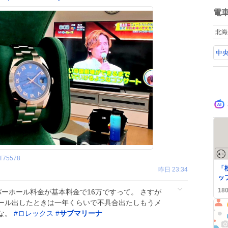
ね
数
電
北海
中央
T75578
0
「
昨日 23:34
ッ
出
18
ーホール料金が基本料金で16万ですって。 さすが
「
ール出したときは一年くらいで不具合出たしもうメ
焦
な。
#
ロレックス
#
サブマリーナ