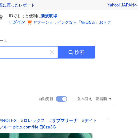
Yahoo! JAPAN
ヘ
実際に買ったレポート
IDでもっと便利に
新規取得
ログイン
ヤフーショッピングなら「毎日5％」おトク
ース
検索
キ
ー
ワ
ー
ド
を
消
自動更新
並べ替え：
新着順
す
#
ROLEX
#
ロレックス
#
サブマリーナ
#
デイト
ブルー
pic.x.com/NeiEj0ze3G