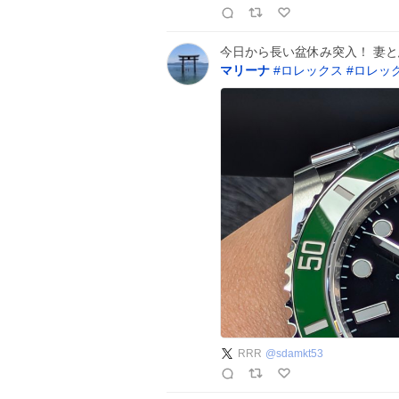
今日から長い盆休み突入！ 妻
マリーナ
#
ロレックス
#
ロレッ
RRR
@
sdamkt53