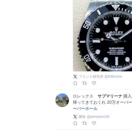
ブランド研究所
@
836vrimi
ロレックス
サブマリーナ
購入
帰ってきておくれ 20万オーバ
ーバーホール
雅秋
@
peropero36