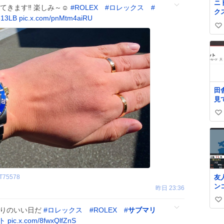
ニ
始
てきます‼️ 楽しみ～☺
#
ROLEX
#
ロレックス
#
ク
お
613LB
pic.x.com/pnMtm4aiRU
ー
い
タ
い
バ
し
ね
う
数
田
見
の
い
い
ね
数
友
T75578
ン
昨日 23:36
ら
い
見
がりのいい日だ
#
ロレックス
#
ROLEX
#
サブマリ
た
い
ト
pic.x.com/8fwxQlfZnS