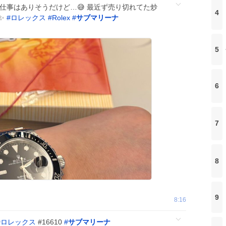
仕事はありそうだけど…😅 最近ず売り切れてた炒
4
✨✨
#
ロレックス
#
Rolex
#
サブマリーナ
5
6
7
8
9
8:16
#
ロレックス
#16610
#
サブマリーナ