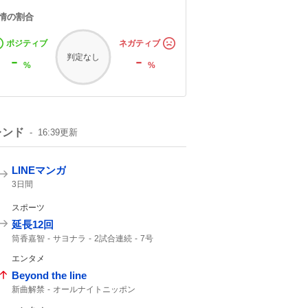
情の割合
ポジティブ
ネガティブ
-
-
判定なし
%
%
レンド
16:39
更新
LINEマンガ
3日間
スポーツ
延長12回
筒香嘉智
サヨナラ
2試合連続
7号
勝ち越し
ホームラン
エンタメ
Beyond the line
新曲解禁
オールナイトニッポン
マイオンリー
カップリング曲