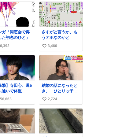
ンガ「同窓会で再
さすがと言うか、も
した初恋のひと」
うアホなのかと
6,392
3,460
い
い
ね
数
衝撃】寺田心、週6
結婚の話になったと
ム通いで体重
き、「ひとりっ子だ
kg→82kgに 110kg
から僕が諦めた瞬間
56,663
2,724
い
ベンチプレス持ち
に一族が潰える」
げる姿披露
「死ぬとき1人とか
い
ws.livedoor.com/
嫌」だから結婚願望
ね
icle/detail… 元々
は"ある"って答えた
数
重のみだったが、
ものの、結局「（結
に筋肉を大きくす
婚は）向いてねぇの
ためジム通いを開
かもしれない」で締