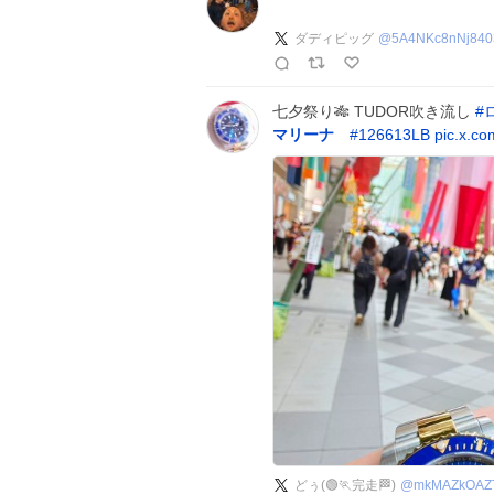
ダディピッグ
@
5A4NKc8nNj840
七夕祭り🎋 TUDOR吹き流し
#
マリーナ
#
126613LB
pic.x.c
どぅ(🟢🏃完走🏁)
@
mkMAZkOAZ