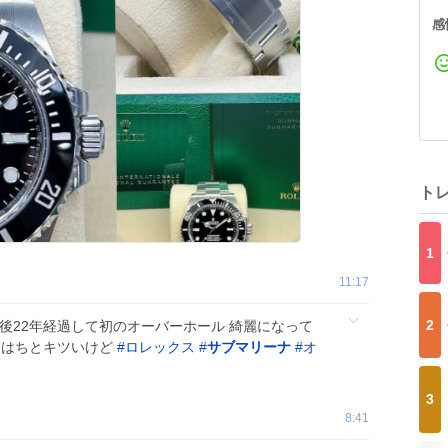
感
ト
1
11:17
2
後22年経過して初のオーバーホール 綺麗になって
ーはちとキツいけど
#
ロレックス
#
サブマリーナ
#
オ
3
8:41