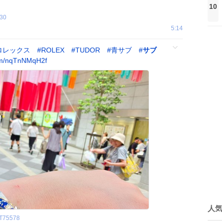
10
30
5:14
ロレックス
#
ROLEX
#
TUDOR
#
青サブ
#
サブ
om/nqTnNMqH2f
人
T75578