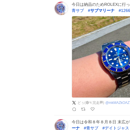
今日は納品のためROLEXに行っ
青サブ
#
サブマリーナ
#
126
どぅ(🟢🏃完走🏁)
@
mkMAZkOAZ
今日は令和８年８月８日 末広
ーナ
#
青サブ
#
デイトジャス