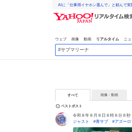
AIに「仕事用イヤホン選んで」と頼んで
ウェブ
画像
動画
リアルタイム
ニュ
画像・動画
すべて
ベストポスト
令和８年８月８日８時８分８秒
ジャスト
#
青サブ
#
アズーロ