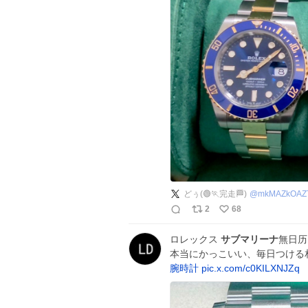
どぅ(🟢🏃完走🏁)
@
mkMAZkOAZ
2
68
ロレックス
サブマリーナ
無日历
本当にかっこいい、毎日つける
腕時計
pic.x.com/c0KILXNJZq