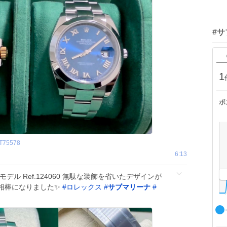
#
1
ポ
T75578
6:13
モデル Ref.124060 無駄な装飾を省いたデザインが
相棒になりました✨
#
ロレックス
#
サブマリーナ
#