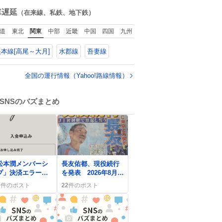
ね
数
車遅延
（在来線、私鉄、地下鉄）
道
東北
関東
中部
近畿
中国
四国
九州
本線[高尾～大月]
水郡線
吾妻線
全国の運行情報（Yahoo!路線情報）
SNSのバズまとめ
0
松本潤メンバーシ
長友佑都、現役続行
プ」決済エラー続
を発表 2026年8月の
、メール未着で
ホーム戦でFC東京と
0
件のポスト
22
件のポスト
待ち時間が長くて
再契約、ファン歓喜
る」声