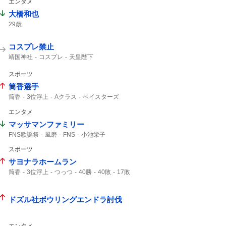
エンタメ
大橋和也
29歳
コスプレ禁止
靖国神社
コスプレ
天皇陛下
スポーツ
筒香選手
筒香
3位浮上
Aクラス
ベイスターズ
47分
サヨナラ
ハマスタ
延長戦
エンタメ
マッサマンファミリー
FNS歌謡祭
風磨
FNS
小池栄子
スポーツ
サヨナラホームラン
筒香
3位浮上
つっつ
40勝
40敗
17敗
7年ぶり
ドズル社ボウリングエンドラ討伐
エンタメ