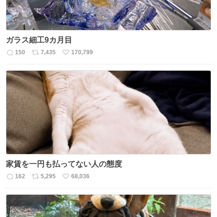
ガラス細工9カ月目
150
7,435
170,799
返
リ
い
信
ポ
い
数
ス
ね
ト
数
数
家賃を一円も払ってない人の態度
162
5,295
68,036
返
リ
い
信
ポ
い
数
ス
ね
ト
数