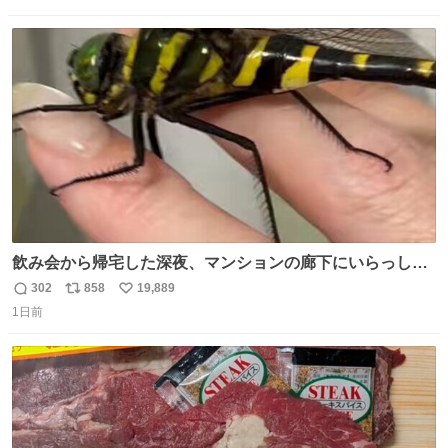
信
ポ
い
数
ス
ね
ト
数
数
飲み会から帰宅した深夜、マンションの廊下にいらっしゃ
ったオニヤンマ様 まさかこんな都会でお会いできるなんて
302
858
19,889
返
リ
い
思っておらず大興奮しております かっこよすぎる 指を差し
1日前
信
ポ
い
伸べると乗ってきてくれたのでひとまず一緒に帰宅しまし
数
ス
ね
たが、飛ばないということは弱っていらっしゃるのでしょ
ト
数
数
うか…素敵すぎる