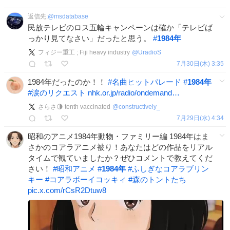
返信先:
@
msdatabase
民放テレビのロス五輪キャンペーンは確か「テレビば
っかり見てなさい」だったと思う。
#
1984年
フィジー重工 ; Fiji heavy industry
@
UradioS
7月30日(木) 3:35
1984年だったのか！！
#
名曲ヒットパレード
#
1984年
#
涙のリクエスト
nhk.or.jp/radio/ondemand…
さらさ🌗 tenth vaccinated
@
constructively_
7月29日(水) 4:34
昭和のアニメ1984年動物・ファミリー編 1984年はま
さかのコアラアニメ被り！あなたはどの作品をリアル
タイムで観ていましたか？ぜひコメントで教えてくだ
さい！
#
昭和アニメ
#
1984年
#
ふしぎなコアラブリン
キー
#
コアラボーイコッキィ
#
森のトントたち
pic.x.com/rCsR2Dtuw8