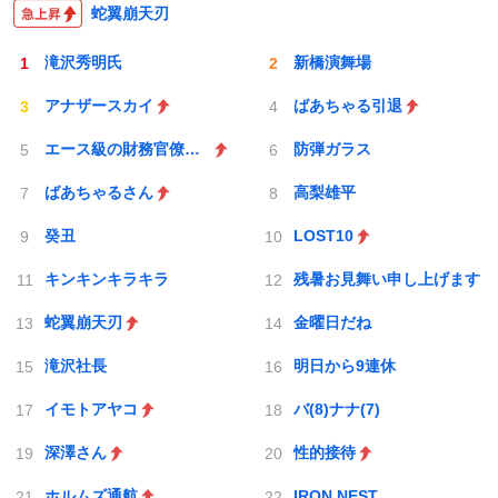
蛇翼崩天刃
滝沢秀明氏
新橋演舞場
アナザースカイ
ばあちゃる引退
エース級の財務官僚が異例転出へ
防弾ガラス
ばあちゃるさん
高梨雄平
癸丑
LOST10
キンキンキラキラ
残暑お見舞い申し上げます
蛇翼崩天刃
金曜日だね
滝沢社長
明日から9連休
イモトアヤコ
バ(8)ナナ(7)
深澤さん
性的接待
ホルムズ通航
IRON NEST