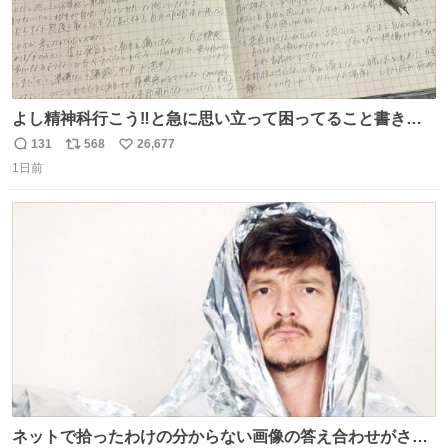
よし精神科行こう‼️と急に思い立って困ってること書き出
してたらペン止まらなくなってすごい勢いで埋まってワロ
131
568
26,677
返
リ
い
タ
1日前
信
ポ
い
数
ス
ね
ト
数
数
ネットで拾ったわけの分からない画像の答え合わせがされ