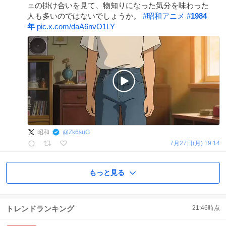
ェの掛け合いを見て、物知りになった気分を味わった
人も多いのではないでしょうか。
#
昭和アニメ
#
1984
年
pic.x.com/daA6nvO1LY
昭和
@
Zk6suG
7月27日(月) 19:14
もっと見る
トレンドランキング
21:46
時点