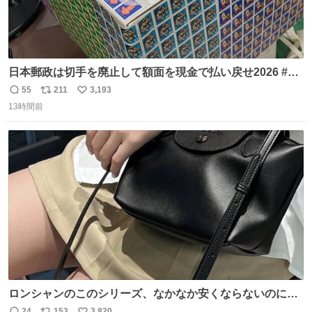
日本郵政は切手を廃止して額面を現金で払い戻せ2026 #日
本郵政 @JapanPostHD_PR
55
211
3,193
返
リ
い
13時間前
信
ポ
い
数
ス
ね
ト
数
数
ロンシャンのこのシリーズ、なかなか安くならないのにセ
ール価格になってる🖤✨レザーなのが反則級にかわいい。
24
153
3,820