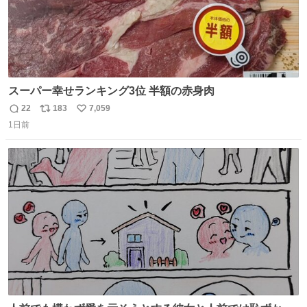
スーパー幸せランキング3位 半額の赤身肉
22
183
7,059
返
リ
い
1日前
信
ポ
い
数
ス
ね
ト
数
数