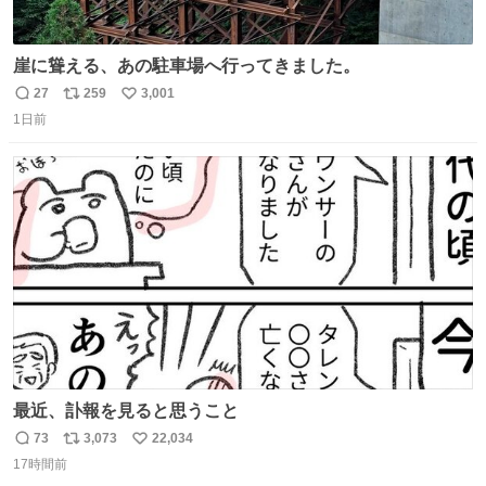
崖に聳える、あの駐車場へ行ってきました。
27
259
3,001
返
リ
い
1日前
信
ポ
い
数
ス
ね
ト
数
数
最近、訃報を見ると思うこと
73
3,073
22,034
返
リ
い
17時間前
信
ポ
い