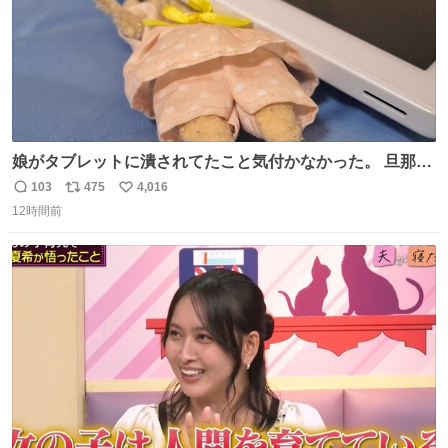
娘がタブレットに潰されてたこと気付かなかった。 旦那だ
けは娘の波長を感じ取れるから声出せずともSOSが伝わっ
103
475
4,016
返
リ
い
たらしい。 急いで旦那が救出して、泣きじゃくる娘に自分
12時間前
信
ポ
い
も謝って抱きしめようとしたら、ビンタされてしまった。
数
ス
ね
3回ほど。 小さい手だけど、地味に痛い。 その後、娘は旦
ト
数
数
那に泣きついてた。