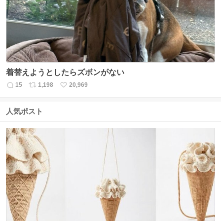
数
着替えようとしたらズボンがない
15
1,198
20,969
返
リ
い
信
ポ
い
数
ス
ね
人気ポスト
ト
数
数