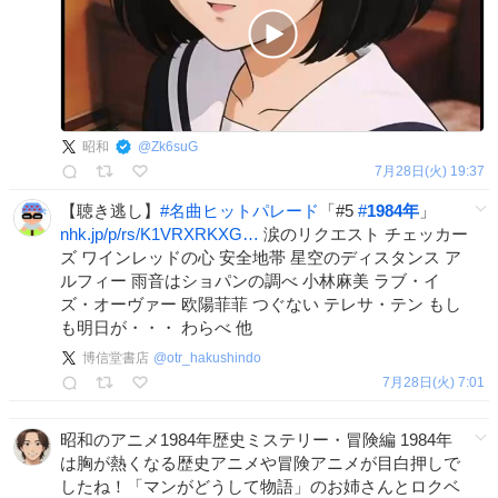
昭和
@
Zk6suG
7月28日(火) 19:37
【聴き逃し】
#
名曲ヒットパレード
「#5
#
1984年
」
nhk.jp/p/rs/K1VRXRKXG…
涙のリクエスト チェッカー
ズ ワインレッドの心 安全地帯 星空のディスタンス ア
ルフィー 雨音はショパンの調べ 小林麻美 ラブ・イ
ズ・オーヴァー 欧陽菲菲 つぐない テレサ・テン もし
も明日が・・・ わらべ 他
博信堂書店
@
otr_hakushindo
7月28日(火) 7:01
昭和のアニメ1984年歴史ミステリー・冒険編 1984年
は胸が熱くなる歴史アニメや冒険アニメが目白押しで
したね！「マンがどうして物語」のお姉さんとロクベ