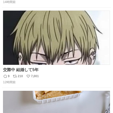
14時間前
信
ポ
い
数
ス
ね
ト
数
数
交際中 結婚して5年
9
210
7,001
返
リ
い
12時間前
信
ポ
い
数
ス
ね
ト
数
数