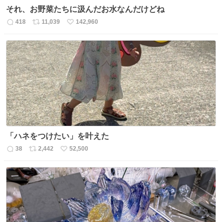
それ、お野菜たちに汲んだお水なんだけどね
418
11,039
142,960
返
リ
い
信
ポ
い
数
ス
ね
ト
数
数
「ハネをつけたい」を叶えた
38
2,442
52,500
返
リ
い
信
ポ
い
数
ス
ね
ト
数
数