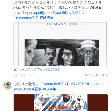
Jones 今だからこそ年イチくらいで聴きたくなるアル
バム 尖った音なんだけど、優しいメロディ ♫ What is
Love ?
open.spotify.com/track/5DavNXYI…
pic.x.com/vXjOU7dU5m
カープ保谷
@
TPetty59155381
8月3日(月) 13:36
ふたりの愛ランド
youtu.be/DCk1LM7x5C0?si…
via
@YouTube
#
夏歌
#
1984年