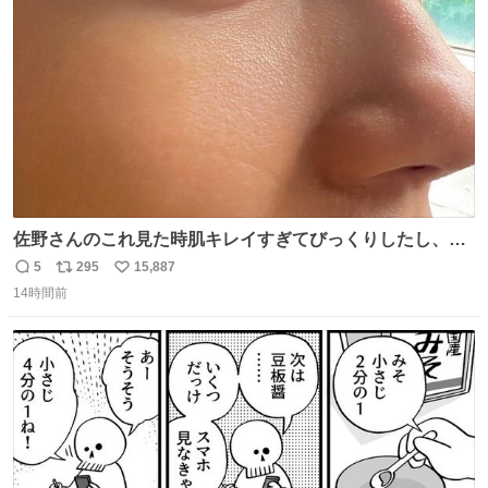
数
佐野さんのこれ見た時肌キレイすぎてびっくりしたし、や
はりアイドルって体型･肌管理すごすぎる
5
295
15,887
返
リ
い
14時間前
信
ポ
い
数
ス
ね
ト
数
数