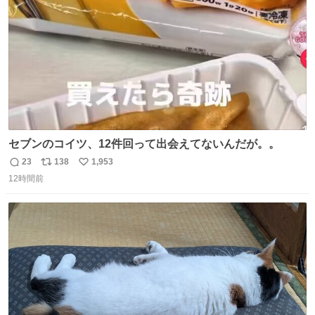
数
セブンのコイツ、12件回って出会えてないんだが。。
23
138
1,953
返
リ
い
12時間前
信
ポ
い
数
ス
ね
ト
数
数