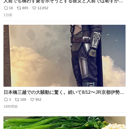
人前でも構わず愛を示そうとする彼女と人前では恥ずかし
いけど彼女を死ぬほど愛している彼氏 同士いませんか✋️
10
805
12,052
返
リ
い
1日前
信
ポ
い
数
ス
ね
ト
数
数
日本橋三越での大騒動に驚く。続いて8/12〜JR京都伊勢丹
でPOP UP STOREがオープンするとのこと…皆さんお怪
3
109
952
返
リ
い
我なくお買い物を🙏 写真は2026/5/21 ロードショーの前日
18時間前
信
ポ
い
。だーれも写真撮ってなかったんだけどなぁ😵‍💫
数
ス
ね
ト
数
数