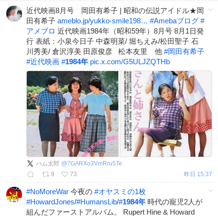
近代映画8月号 岡田有希子 | 昭和の伝説アイドル★岡
田有希子
ameblo.jp/yukko-smile198…
#
Amebaブログ
#
アメブロ
近代映画1984年（昭和59年）8月号 8月1日発
行 表紙：小泉今日子 中森明菜/ 堀ちえみ/松田聖子 石
川秀美/ 倉沢淳美 田原俊彦 松本友里 他
#
岡田有希子
#
近代映画
#
1984年
pic.x.com/G5ULJZQTHb
ハム太郎
@
7GARXo3VmRru5Te
9
73
昨日 15:37
#
NoMoreWar
今夜の
#
オヤスミの1枚
#
HowardJones
/
#
HumansLib
/
#
1984年
時代の寵児2人が
組んだファーストアルバム。 Rupert Hine & Howard