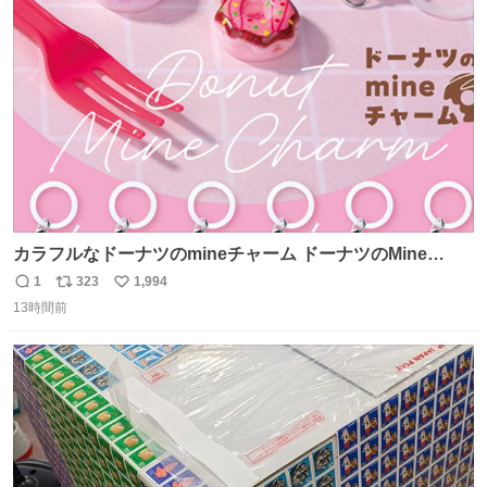
ト
数
数
カラフルなドーナツのmineチャーム ドーナツのMine
charm マインチャーム fumuo.jp/view/item/0000…
1
323
1,994
返
リ
い
13時間前
信
ポ
い
数
ス
ね
ト
数
数