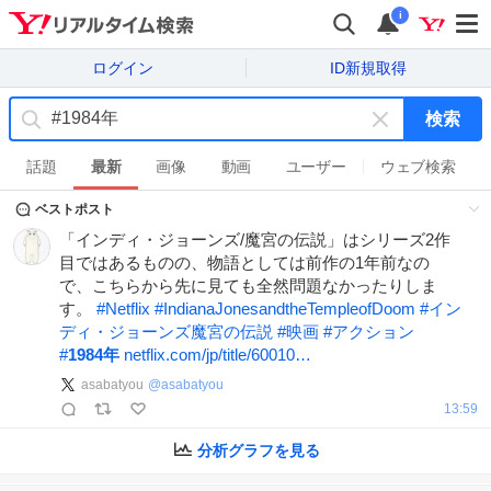
i
ログイン
ID新規取得
検索
キ
ー
話題
最新
画像
動画
ユーザー
ウェブ検索
ワ
ベストポスト
ー
ド
「インディ・ジョーンズ/魔宮の伝説」はシリーズ2作
を
目ではあるものの、物語としては前作の1年前なの
消
で、こちらから先に見ても全然問題なかったりしま
す
す。
#
Netflix
#
IndianaJonesandtheTempleofDoom
#
イン
ディ・ジョーンズ魔宮の伝説
#
映画
#
アクション
#
1984年
netflix.com/jp/title/60010…
asabatyou
@
asabatyou
13:59
分析グラフを見る