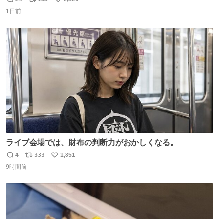
返
リ
い
持ってるだけでコーデが格上げされる。
1日前
信
ポ
い
数
ス
ね
ト
数
数
ライブ会場では、財布の判断力がおかしくなる。
4
333
1,851
返
リ
い
9時間前
信
ポ
い
数
ス
ね
ト
数
数