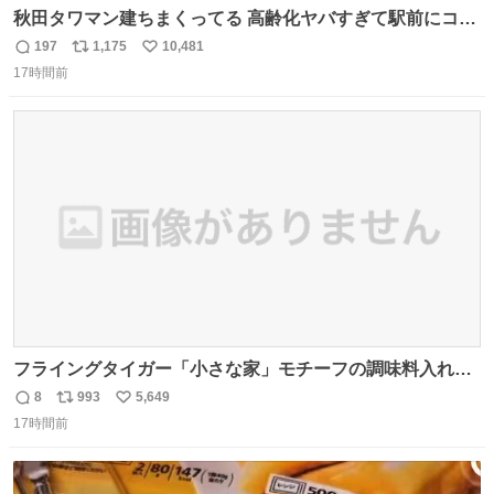
秋田タワマン建ちまくってる 高齢化ヤバすぎて駅前にコン
パクトシティつくって高齢者を住ませる考えらしい 病院も
197
1,175
10,481
返
リ
い
全部駅前にある
17時間前
信
ポ
い
数
ス
ね
ト
数
数
フライングタイガー「小さな家」モチーフの調味料入れ、
並べれば“デンマークの街並み”に ピンク・グリーン・テラ
8
993
5,649
返
リ
い
コッタの全9種 - fashion-press.net/news/149552
17時間前
信
ポ
い
数
ス
ね
ト
数