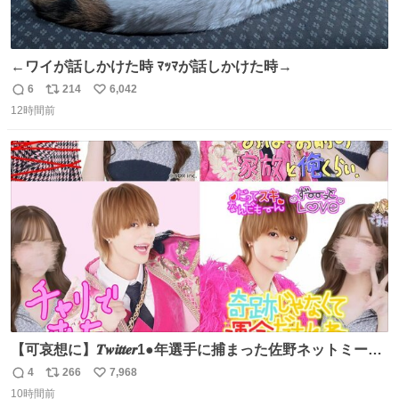
←ワイが話しかけた時 ﾏｯﾏが話しかけた時→
6
214
6,042
返
リ
い
12時間前
信
ポ
い
数
ス
ね
ト
数
数
【可哀想に】𝑻𝒘𝒊𝒕𝒕𝒆𝒓1●年選手に捕まった佐野ネットミーム
勇斗さんのコラボプリ
4
266
7,968
返
リ
い
10時間前