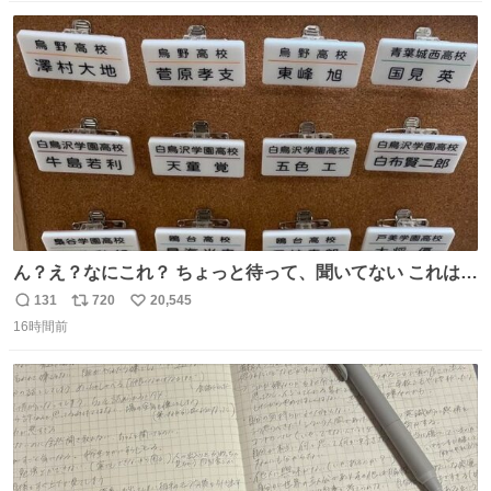
数
ス
ね
ト
数
数
ん？え？なにこれ？ ちょっと待って、聞いてない これは販
売されているのもですか？
131
720
20,545
返
リ
い
16時間前
信
ポ
い
数
ス
ね
ト
数
数