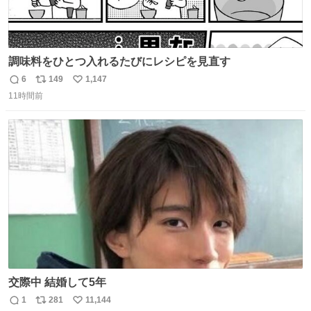
調味料をひとつ入れるたびにレシピを見直す
6
149
1,147
返
リ
い
11時間前
信
ポ
い
数
ス
ね
ト
数
数
交際中 結婚して5年
1
281
11,144
返
リ
い