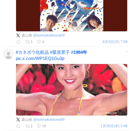
森山南
@
sonnakotoiuna69
1
4
8月3日(月) 7:09
#
カネボウ化粧品
#
栗原景子
#
1984年
pic.x.com/WP1EQ1Gu3p
森山南
@
sonnakotoiuna69
1
16
7月30日(木) 3:48