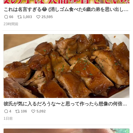
これは名言すぎる😂 (消しゴム食べた6歳の弟を思い出しな
がら)
66
1,003
25,595
返
リ
い
23時間前
信
ポ
い
数
ス
ね
ト
数
数
彼氏が気に入るだろうな〜と思って作ったら想像の何倍も
美味しい美味しい言ってくれて嬉しい
4
106
5,092
返
リ
い
1日前
信
ポ
い
数
ス
ね
ト
数