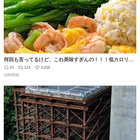
何回も言ってるけど、これ美味すぎんの！！！低カロリー
で満足感エグいから一生食べてる😭
25
224
3,058
返
リ
い
16時間前
信
ポ
い
数
ス
ね
ト
数
数