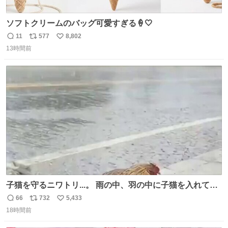
ソフトクリームのバッグ可愛すぎる🍦🤍
11
577
8,802
返
リ
い
13時間前
信
ポ
い
数
ス
ね
ト
数
数
子猫を守るニワトリ...。 雨の中、羽の中に子猫を入れて守
る姿に感動した！！ 愛は種族を超える！
66
732
5,433
返
リ
い
18時間前
信
ポ
い
数
ス
ね