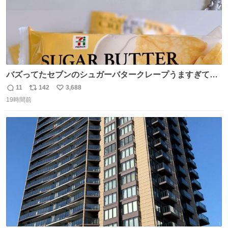
バズってたセブンのシュガーバタークレープうますぎて
7NOWで買い溜め🛒💭
11
142
3,688
返
リ
い
19時間前
信
ポ
い
数
ス
ね
ト
数
数