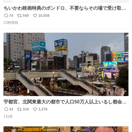
ちいかわ映画特典のボンドロ、不要ならその場で受け取り
辞退すれば良いのに白々しい
74
540
10,558
返
リ
い
23時間前
信
ポ
い
数
ス
ね
ト
数
数
宇都宮、北関東最大の都市で人口50万人以上いるし都会何
だろうなと思っていたら想像以上に都会で興奮した
43
334
3,378
返
リ
い
1日前
信
ポ
い
数
ス
ね
ト
数