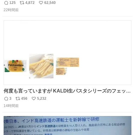
125
4,872
62,540
返
リ
い
22時間前
信
ポ
い
数
ス
ね
ト
数
数
何度も言っていますが KALDI生パスタシリーズのフェット
チーネは 真剣(ガチ)で美味いぞ
3
456
5,232
返
リ
い
14時間前
信
ポ
い
数
ス
ね
ト
数
数