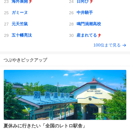
海外展開
日向ひ
ガミーヌ
中井騎手
元天竺鼠
鳴門渦潮高校
五十幡亮汰
産まれてる
100位まで見る
つぶやきピックアップ
夏休みに行きたい「全国のレトロ駅舎」