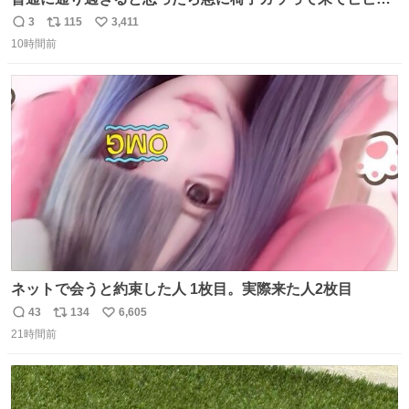
た。そんでまじいい匂い。← #超特急_ESCORT
3
115
3,411
返
リ
い
10時間前
信
ポ
い
数
ス
ね
ト
数
数
ネットで会うと約束した人 1枚目。実際来た人2枚目
43
134
6,605
返
リ
い
21時間前
信
ポ
い
数
ス
ね
ト
数
数