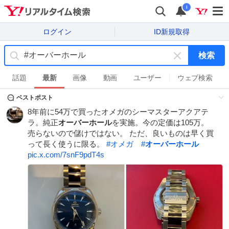
i
ログイン
ID新規取得
検索
キ
ー
話題
最新
画像
動画
ユーザー
ウェブ検索
ワ
ベストポスト
ー
ド
8年前に54万で買ったオメガのシーマスターアクアテ
を
ラ。純正
オーバーホール
を実施。今の定価は105万。
消
売らないので儲けではない。 ただ、良いものは早く買
す
って長く使うに限る。
#
オメガ
#
オーバーホール
pic.x.com/7snF9pdT4s