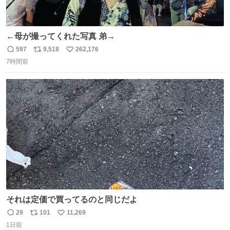
←母が撮ってくれた写真 弟→
597
9,518
262,176
返
リ
い
7時間前
信
ポ
い
数
ス
ね
ト
数
数
それは定価で買ってるのと同じだよ
29
101
11,269
返
リ
い
1日前
信
ポ
い