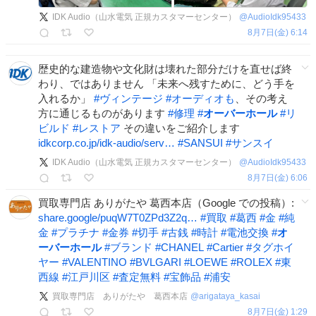
IDK Audio（山水電気 正規カスタマーセンター）
@
AudioIdk95433
8月7日(金) 6:14
歴史的な建造物や文化財は壊れた部分だけを直せば終
わり、ではありません 「未来へ残すために、どう手を
入れるか」
#
ヴィンテージ
#
オーディオも
、その考え
方に通じるものがあります
#
修理
#
オーバーホール
#
リ
ビルド
#
レストア
その違いをご紹介します
idkcorp.co.jp/idk-audio/serv…
#
SANSUI
#
サンスイ
IDK Audio（山水電気 正規カスタマーセンター）
@
AudioIdk95433
8月7日(金) 6:06
買取専門店 ありがたや 葛西本店（Google での投稿）:
share.google/puqW7T0ZPd3Z2q…
#
買取
#
葛西
#
金
#
純
金
#
プラチナ
#
金券
#
切手
#
古銭
#
時計
#
電池交換
#
オ
ーバーホール
#
ブランド
#
CHANEL
#
Cartier
#
タグホイ
ヤー
#
VALENTINO
#
BVLGARI
#
LOEWE
#
ROLEX
#
東
西線
#
江戸川区
#
査定無料
#
宝飾品
#
浦安
買取専門店 ありがたや 葛西本店
@
arigataya_kasai
8月7日(金) 1:29