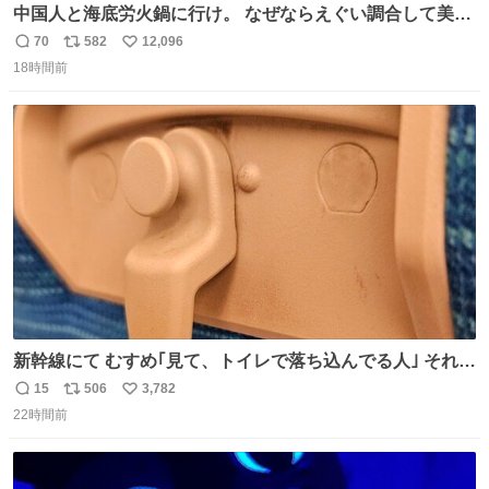
中国人と海底労火鍋に行け。 なぜならえぐい調合して美味
しすぎる ソースを作ってくれるから。
70
582
12,096
返
リ
い
18時間前
信
ポ
い
数
ス
ね
ト
数
数
新幹線にて むすめ｢見て、トイレで落ち込んでる人｣ それに
しか見えなくなった どうしてくれるんだ
15
506
3,782
返
リ
い
22時間前
信
ポ
い
数
ス
ね
ト
数