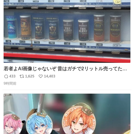
ト
数
数
若者よAI画像じゃないぞ 昔はガチで2リットル売ってたん
やでw
433
1,625
14,403
返
リ
い
9時間前
信
ポ
い
数
ス
ね
ト
数
数