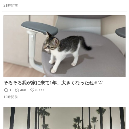
返
リ
い
がら1つ食べたら 奥歯欠けたんだけど！！！！？？？ しか
21時間前
信
ポ
い
もガッツリ😭 まんじゅうだよ？？？？？？ ガリッて言っ
数
ス
ね
たから何？と思って口から出したら自分の歯wwwwww セ
ト
数
数
イレーンの呪いじゃん😭
そろそろ我が家に来て1年、大きくなったね☺️🤍
3
468
8,373
返
リ
い
12時間前
信
ポ
い
数
ス
ね
ト
数
数