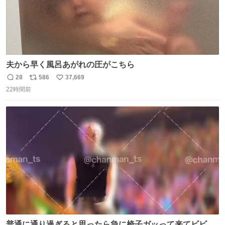
夫から早く風呂あがれの圧がこちら
28
586
37,669
返
リ
い
22時間前
信
ポ
い
数
ス
ね
ト
数
数
普通に通り過ぎると思ったら急に椅子ガッって来てビビっ