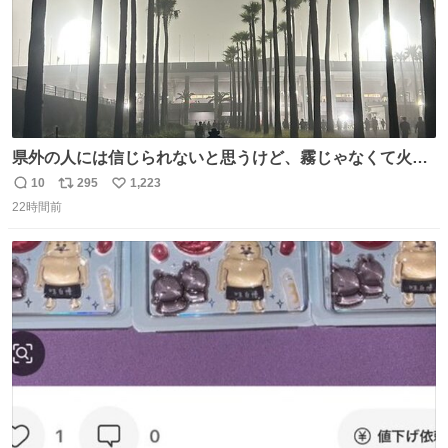
県外の人には信じられないと思うけど、霧じゃなくて火山
灰です🌋 #桜島
10
295
1,223
返
リ
い
22時間前
信
ポ
い
数
ス
ね
ト
数
数