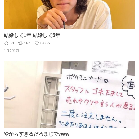
結婚して1年 結婚して5年
39
162
6,835
返
リ
い
17時間前
信
ポ
い
数
ス
ね
ト
数
数
やからすぎるだろまじでwww