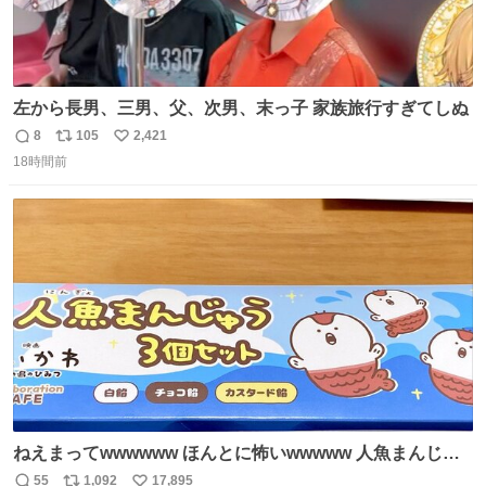
左から長男、三男、父、次男、末っ子 家族旅行すぎてしぬ
8
105
2,421
返
リ
い
18時間前
信
ポ
い
数
ス
ね
ト
数
数
ねえまってwwwwww ほんとに怖いwwwww 人魚まんじゅ
う買ってきたから私も永遠のいのちを…ぐへへ…と思いな
55
1,092
17,895