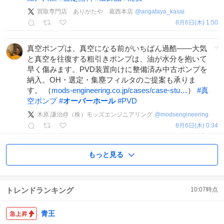
買取専門店 ありがたや 葛西本店
@
arigataya_kasai
8月6日(木) 1:50
真空ポンプは、真空になる前がいちばん過酷——大気
と真空を往復する粗引きポンプは、油が水分を抱いて
早く傷みます。PVD装置向けに整備済み中古ポンプを
納入。OH・選定・集塵フィルタのご提案も承りま
す。 （
mods-engineering.co.jp/cases/case-stu…
）
#
真
空ポンプ
#
オーバーホール
#
PVD
木原 謙治@（株）モッズエンジニアリング
@
modsengineering
8月6日(木) 0:34
もっと見る
トレンドランキング
10:07
時点
青王