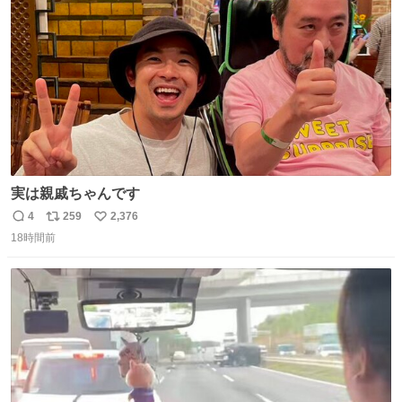
数
実は親戚ちゃんです
4
259
2,376
返
リ
い
18時間前
信
ポ
い
数
ス
ね
ト
数
数