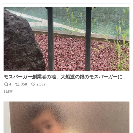
数
ス
ね
ト
数
数
モスバーガー創業者の地、大船渡の銀のモスバーガーに一
礼。
4
358
2,537
返
リ
い
1日前
信
ポ
い
数
ス
ね
ト
数
数