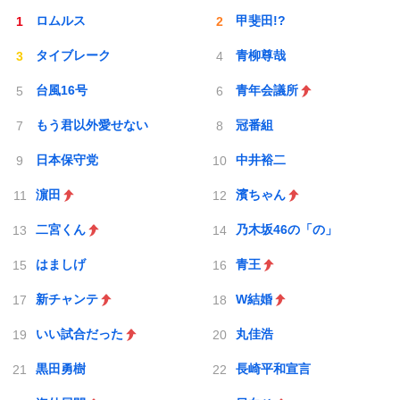
ロムルス
甲斐田!?
タイブレーク
青柳尊哉
台風16号
青年会議所
もう君以外愛せない
冠番組
日本保守党
中井裕二
濵田
濱ちゃん
二宮くん
乃木坂46の「の」
はましげ
青王
新チャンテ
W結婚
いい試合だった
丸佳浩
黒田勇樹
長崎平和宣言