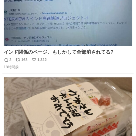
インド関係のページ、もしかして全部消されてる?
2
163
1,322
返
リ
い
18時間前
信
ポ
い
数
ス
ね
ト
数
数