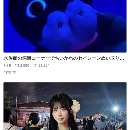
数
水族館の深海コーナーでちいかわのセイレーンぬい取り出
したら目光っててビビりました #ちいかわ
9
2,090
21,854
返
リ
い
4時間前
信
ポ
い
数
ス
ね
ト
数
数