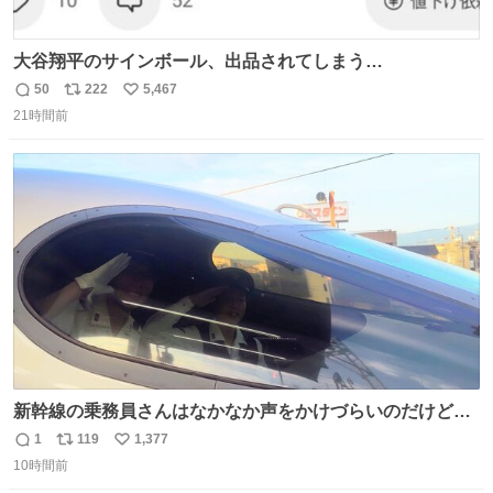
大谷翔平のサインボール、出品されてしまう…
50
222
5,467
返
リ
い
21時間前
信
ポ
い
数
ス
ね
ト
数
数
新幹線の乗務員さんはなかなか声をかけづらいのだけど😅
ルミエールの運転士さん、運転台にカメラマン向けたらお
1
119
1,377
返
リ
い
二人で敬礼🫡✨ 暗くて上手く撮れないなぁ…な顔してた
10時間前
信
ポ
い
ら、わざわざ車外に出て来てくださり✨ 「フリー素材なの