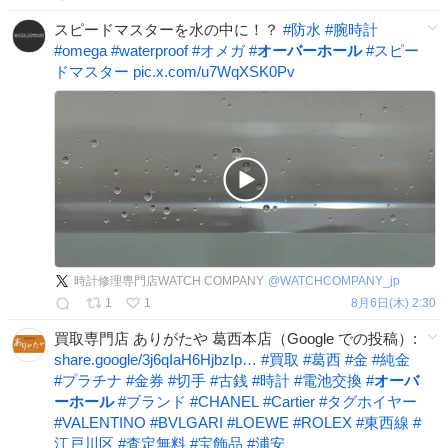
スピードマスターを水の中に！？
#
防水
#
腕時計
#
omega
#
waterproof
#
オメガ
#
オーバーホール
#
スピー
ドマスター
pic.x.com/u7WqXSK0Pv
時計修理専門店WATCH COMPANY
@
WATCHCOMPANY_jp
1
1
8月6日(木) 2:30
買取専門店 ありがたや 葛西本店（Google での投稿）:
share.google/3j6qIaH6HjbzIp…
#
買取
#
葛西
#
金
#
純金
#
プラチナ
#
金券
#
切手
#
古銭
#
時計
#
電池交換
#
オーバ
ーホール
#
ブランド
#
CHANEL
#
Cartier
#
タグホイヤー
#
VALENTINO
#
BVLGARI
#
LOEWE
#
ROLEX
#
東西線
#
江戸川区
#
査定無料
#
宝飾品
#
浦安