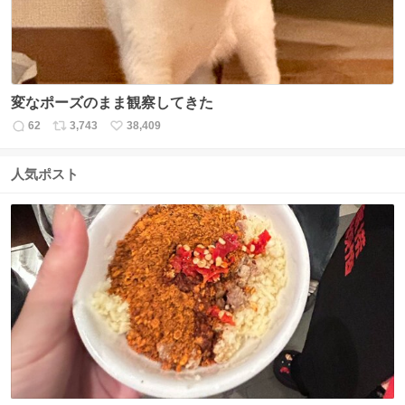
変なポーズのまま観察してきた
62
3,743
38,409
返
リ
い
信
ポ
い
数
ス
ね
人気ポスト
ト
数
数