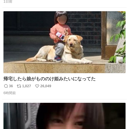
う先人！
1日前
信
ポ
い
数
ス
ね
ト
数
数
帰宅したら娘がもののけ姫みたいになってた
36
1,027
26,049
返
リ
い
6時間前
信
ポ
い
数
ス
ね
ト
数
数