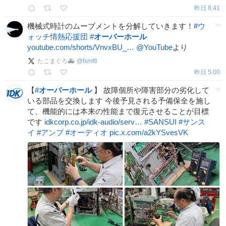
昨日 8:41
機械式時計のムーブメントを分解していきます！
#
ウ
ォッチ情熱応援団
#
オーバーホール
youtube.com/shorts/VnvxBU_…
@YouTube
より
たこまぐろ🚑
@
fxmf8
昨日 5:00
【
#
オーバーホール
】 故障個所や障害部分の劣化して
いる部品を交換します 今後予見される予備保全を施し
て、機能的には本来の性能まで復元させることが目標
です
idkcorp.co.jp/idk-audio/serv…
#
SANSUI
#
サンス
イ
#
アンプ
#
オーディオ
pic.x.com/a2kYSvesVK