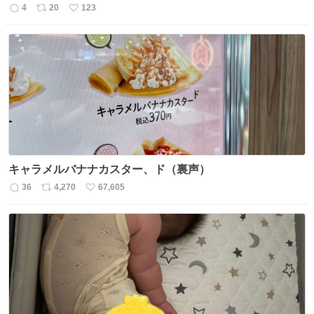
4
20
123
返
リ
い
信
ポ
い
数
ス
ね
ト
数
数
キャラメルバナナカスター、ド（裏声）
36
4,270
67,605
返
リ
い
信
ポ
い
数
ス
ね
ト
数
数