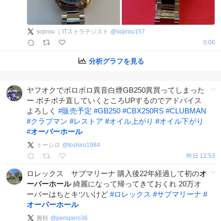
sojirou ｜ITストラテジスト
@
sojirou157
0:06
分析グラフを見る
ヤフオクでボロボロ異音白煙GB250異買ってしまった
ー ボチボチ直していくところUPするのでアドバイス
よろしく
#
販売予定
#
GB250
#
CBX250RS
#
CLUBMAN
#
クラブマン
#
レストア
#
オイル上がり
#
オイル下がり
#
オーバーホール
トーシロ
@
toshiro1984
昨日 12:53
ロレックス サブマリーナ 購入後22年経過して初の
オ
ーバーホール
綺麗になって帰ってきておくれ 20万オ
ーバーはちとキツいけど
#
ロレックス
#
サブマリーナ
#
オーバーホール
雅秋
@
peropero36