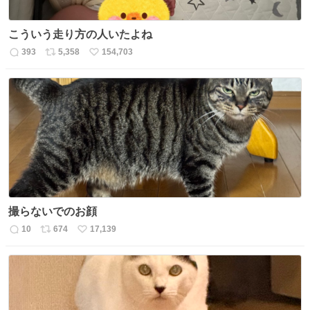
こういう走り方の人いたよね
393
5,358
154,703
返
リ
い
信
ポ
い
数
ス
ね
ト
数
数
撮らないでのお顔
10
674
17,139
返
リ
い
信
ポ
い
数
ス
ね
ト
数
数