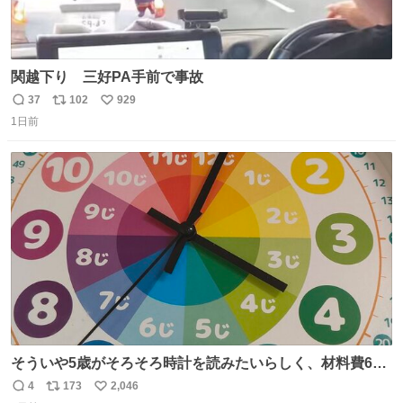
関越下り 三好PA手前で事故
37
102
929
返
リ
い
1日前
信
ポ
い
数
ス
ね
ト
数
数
そういや5歳がそろそろ時計を読みたいらしく、材料費600
円で作れる知育時計作ってみた！ めっちゃ簡単！ ありがと
4
173
2,046
返
リ
い