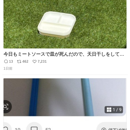
今日もミートソースで皿が死んだので、天日干しをしてい
ます🍝 ありがとう先人の知恵
13
462
7,231
返
リ
い
1日前
信
ポ
い
数
ス
ね
ト
数
数