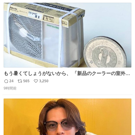
数
ス
ね
で載せて大丈夫です！」と自ら言ってくださる親切気さく
ト
数
数
なS運転士さん感謝
もう暑くてしょうがないから、 「新品のクーラーの室外機
のミニチュア」 でも見ていってよ
24
565
3,250
返
リ
い
9時間前
信
ポ
い
数
ス
ね
ト
数
数