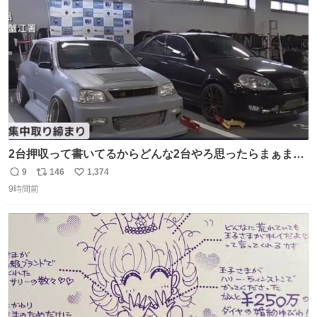
2台押収って書いてるからどんな2台やろ思ったらまぁまぁ
へんてこな1台押収してて笑い止まらん
9
146
1,374
返
リ
い
9時間前
信
ポ
い
数
ス
ね
ト
数
数