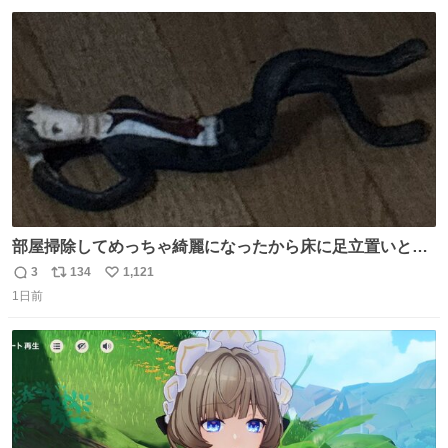
数
ス
ね
ト
数
数
部屋掃除してめっちゃ綺麗になったから床に足立置いとい
たら家族にまだゴミ残ってるよって言われて神
3
134
1,121
返
リ
い
1日前
信
ポ
い
数
ス
ね
ト
数
数