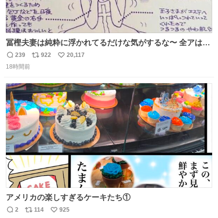
冨樫夫妻は純粋に浮かれてるだけな気がするな〜 全アはこ
こに自分の市場価値的なものを上乗せするので、 すっぴん
239
922
20,117
返
リ
い
＆寝起きのボサボサ頭でも「今日も可愛いね」が止まらな
18時間前
信
ポ
い
い。放っておくと永遠に髪撫でてきて作業進まない()
数
ス
ね
156cm40kg、年中日焼け止めとお友達の私より綺麗な手や
ト
数
数
めてもろて とか言う
アメリカの楽しすぎるケーキたち①
2
114
925
返
リ
い