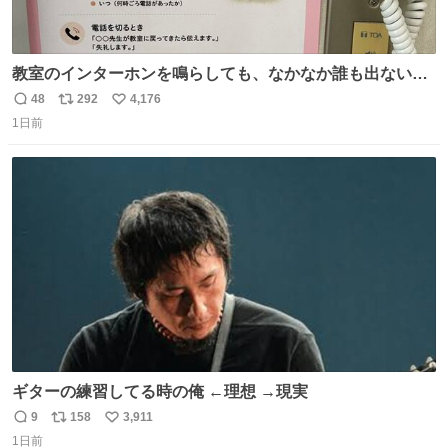
教室のインターホンを鳴らしても、なかなか誰も出ないこ
とがあります…。 もしかすると「電話の出方」に困ってい
48
292
4,176
返
リ
い
るのかもしれません。 そこで「何を話せばいいか」が見え
1日前
信
ポ
い
る手引きを用意して、安心して電話に出られるようにしま
数
ス
ね
す。 インターホンの応対も大切なコミュニケーションの学
ト
数
数
びです。
ギターの練習してる時の俺 ←理想 →現実
9
158
3,911
返
リ
い
1日前
信
ポ
い