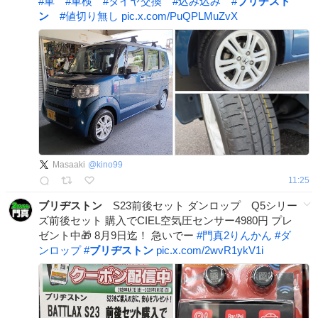
#
車
#
車検
#
タイヤ交換
#
込み込み
#
ブリヂスト
ン
#
値切り無し
pic.x.com/PuQPLMuZvX
Masaaki
@
kino99
11:25
ブリヂストン
S23前後セット ダンロップ Q5シリー
ズ前後セット 購入でCIEL空気圧センサー4980円 プレ
ゼント中🎁 8月9日迄！ 急いでー
#
門真2りんかん
#
ダ
ンロップ
#
ブリヂストン
pic.x.com/2wvR1ykV1i