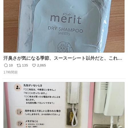
数
認を実施」と説明した。
汗臭さが気になる季節、スースーシート以外だと、これが
とにかくスッキリする。2年くらい前に #生活は踊る で紹
10
135
2,065
返
リ
い
介したやつ。おじさんにもおばさんにもオススメだ。ドラ
17時間前
信
ポ
い
ストに売ってるぞ。ドライシャンプーって書いてあるけど
数
ス
ね
汗拭きシートみたいなもの。耳裏襟足首筋がんがん拭いて
ト
数
数
汗臭不安を解消。