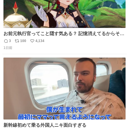
お前元執行官ってこと隠す気ある？ 記憶消えてるからそん
な考えに至らないだろうけどさ…
3
100
4,134
返
リ
い
1日前
信
ポ
い
数
ス
ね
ト
数
数
新幹線初めて乗る外国人ニキ面白すぎる