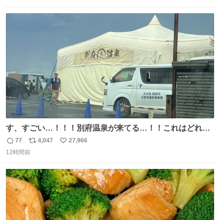
数
ス
ね
ト
数
数
す、すごい…！！！別府温泉が来てる…！！これはどれぐ
らい待つんだろう…
77
4,047
27,966
返
リ
い
12時間前
信
ポ
い
数
ス
ね
ト
数
数