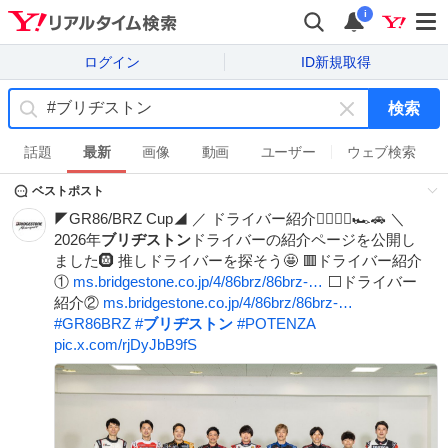
i
ログイン
ID新規取得
検索
キ
ー
話題
最新
画像
動画
ユーザー
ウェブ検索
ワ
ベストポスト
ー
ド
◤GR86/BRZ Cup◢ ／ ドライバー紹介🦸‍♂️🦹‍♂️🏎️🚗 ＼
を
2026年
ブリヂストン
ドライバーの紹介ページを公開し
消
ました🛞 推しドライバーを探そう🤩 🟥ドライバー紹介
す
①
ms.bridgestone.co.jp/4/86brz/86brz-…
⬜️ドライバー
紹介②
ms.bridgestone.co.jp/4/86brz/86brz-…
#
GR86BRZ
#
ブリヂストン
#
POTENZA
pic.x.com/rjDyJbB9fS