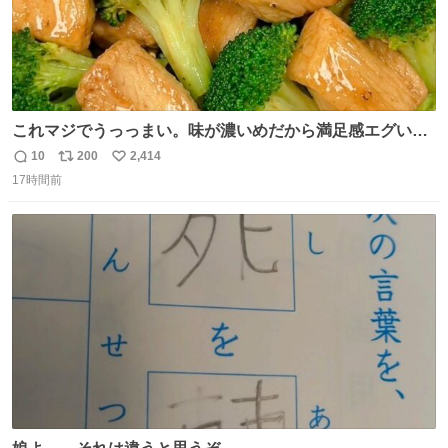
これマジでうっっまい。味が濃いめだから満足感エグいし
1週間で3キロ痩せた😭
10
200
2,414
返
リ
い
17時間前
信
ポ
い
数
ス
ね
ト
数
数