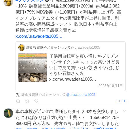
+10% 調整後営業利益2,809億円+20%📊 純利益2,062
億円+79% MIX改善（+110億円）が利益押し上げ🖐️ 高
インチプレミアムタイヤの販売比率が上昇し単価、利
益率の高い商品構成へシフト 欧米日本で利益率向上
通期は増収増益予想据え置き💹
x.com/urawadelta1005…
雑食投資隊🌱🍖ミッションX
@urawadelta1005
子供用自転車を買い増し🚲ブリヂス
トンサイクル🙏 ちょっと高いけど長
い目で見て買いたい👌 タイヤだけじ
ゃない石橋さん💪
x.com/urawadelta1005…
2025年10月1日
雑食投資隊🌱🍖ミッションX
@
urawadelta1005
11:31
車の車検が近いので磨耗したタイヤ 4本を交換しまし
た こればかりは仕方がない出費・・ 155/65R14 75H
38000円 込み込み 先方の言い値でお支払いしました