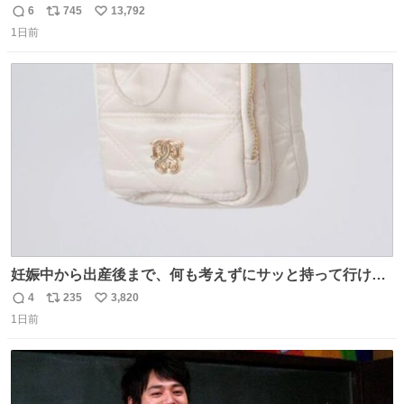
6
745
13,792
返
リ
い
1日前
信
ポ
い
数
ス
ね
ト
数
数
妊娠中から出産後まで、何も考えずにサッと持って行ける
ようなショルダーバッグが欲しいな〜と思っていたのだけ
4
235
3,820
返
リ
い
ど snidelでめちゃくちゃピッタリなものを見つけたので買
1日前
信
ポ
い
った！✨ スマホと小物とペットボトルが入るの最高すぎる
数
ス
ね
🥹 しかもスマホ入れ独立してるしファスナーない！地味に
ト
数
数
嬉しいやつ！！！