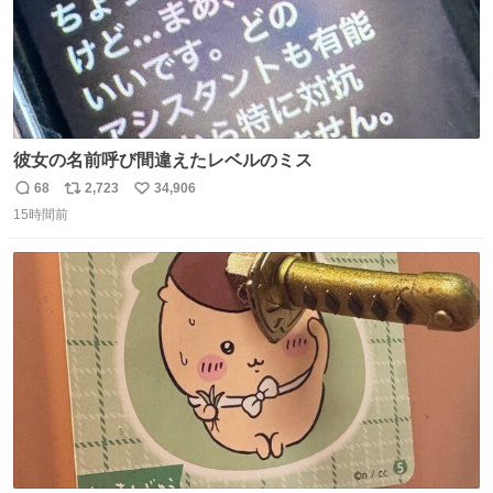
彼女の名前呼び間違えたレベルのミス
68
2,723
34,906
返
リ
い
15時間前
信
ポ
い
数
ス
ね
ト
数
数