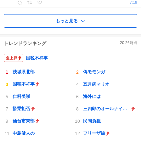
7:19
もっと見る
トレンドランキング
20:26
時点
国税不祥事
茨城県北部
偽モモンガ
国税不祥事
五月病マリオ
仁科美咲
海外には
搭乗拒否
三四郎のオールナイトニッポン0
仙台市東部
民間負担
中島健人の
フリーザ編