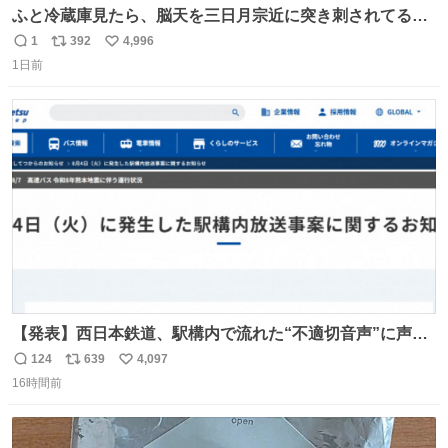
ふと冷蔵庫見たら、脳天を三日月宗近に突き刺されてるく
りまんじゅうパイセンが
1
392
4,996
返
リ
い
1日前
信
ポ
い
数
ス
ね
ト
数
数
【発表】西日本鉄道、駅構内で流れた“不適切音声”に声明
「被害届も検討」 news.livedoor.com/article/detail… 4日
124
639
4,097
返
リ
い
に西鉄福岡（天神）駅および薬院駅で発生した駅構内放送
16時間前
信
ポ
い
事案について声明を公表した。「第三者によって駅構内放
数
ス
ね
送設備に外部から不正に音声が流された可能性も含めて確
ト
数