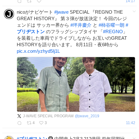
14:17
nicoがナビゲート
#
jwave
SPECIAL 『REGNO THE
GREAT HISTORY』 第３弾が放送決定！ 今回のレジ
ェンドは サッカー界から
#
坪井慶介
と
#
柿谷曜一朗
#
ブリヂストン
のフラッグシップタイヤ 「
#
REGNO
」
を装着した車両でドライブしながら お互いのGREAT
HISTORYを語り合います。 8月11日・夜6時から
pic.x.com/yzhyd5Ij1L
J-WAVE SPECIAL PROGRAM
@
jwave_2019
4
3
11:42
#
ブリヂストン
🛞 中間売上2兆3,217億円 前年同期比