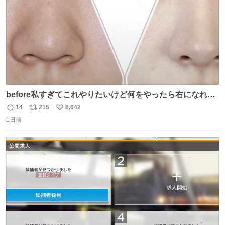
before私すぎてこれやりたいけど何をやったら右になれる
の
14
215
8,642
返
リ
い
1日前
信
ポ
い
数
ス
ね
ト
数
数