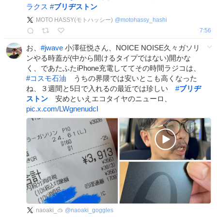
ラクス
#
ブリヂストン
MOTO HASSY(モトハッシー)
@
motohassy_hashi
7:56
お、
#
jwave
小澤征悦さん、NOICE NOISE久々ガソリ
ンやる時蓋が(中から開けるタイプではない)開かな
く、であたふたiPhone充電しててその時間ラジコは、
#
コスモ石油
うちの界隈では安いとこも高くなった
ね、３週間と5日で入れるの最近では珍しい
#
ブリヂ
ストン
安めといえエコタイヤのニューロ、
pic.x.com/LWgnenudcI
naoaki_🥽
@
naoaki_goggles