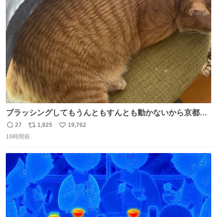
ト
数
数
ブラッシングしてもうんともすんとも動かないから京都の
寺にある庭みたいになってる
27
1,925
19,762
返
リ
い
16時間前
信
ポ
い
数
ス
ね
ト
数
数