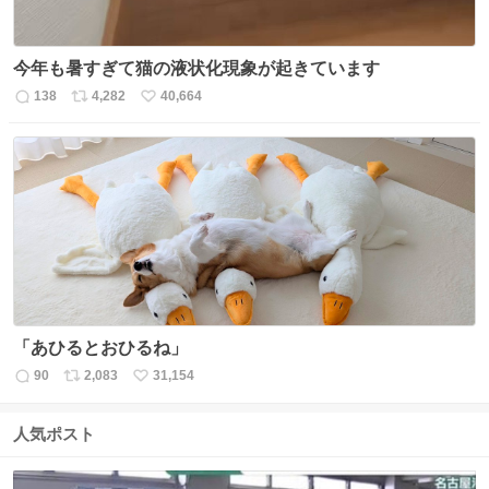
今年も暑すぎて猫の液状化現象が起きています
138
4,282
40,664
返
リ
い
信
ポ
い
数
ス
ね
ト
数
数
「あひるとおひるね」
90
2,083
31,154
返
リ
い
信
ポ
い
数
ス
ね
人気ポスト
ト
数
数