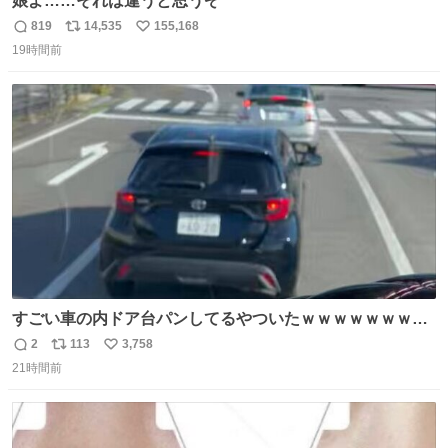
娘よ……それは違うと思うぞ
819
14,535
155,168
返
リ
い
19時間前
信
ポ
い
数
ス
ね
ト
数
数
すごい車の内ドア台パンしてるやついたｗｗｗｗｗｗｗｗ
ｗｗｗｗｗｗ
2
113
3,758
返
リ
い
21時間前
信
ポ
い
数
ス
ね
ト
数
数