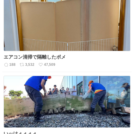
エアコン清掃で隔離したポメ
188
3,532
47,509
返
リ
い
信
ポ
い
数
ス
ね
ト
数
数
いッけぇぇぇぇ