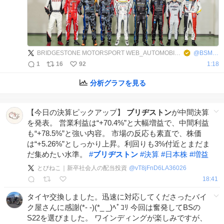
BRIDGESTONE MOTORSPORT WEB_AUTOMOBILE【公式】
@
BSMS_4
1
16
92
1:18
分析グラフを見る
【今日の決算ピックアップ】
ブリヂストン
が中間決算
を発表。 営業利益は“+70.4%”と大幅増益で、中間利益
も“+78.5%”と強い内容。 市場の反応も素直で、株価
は“+5.26%”としっかり上昇。利回りも3%付近とまだま
だ集めたい水準。
#
ブリヂストン
#
決算
#
日本株
#
増益
とびねこ｜新卒社会人の配当投資
@
vT8jFnD6LA36026
18:41
タイヤ交換しました。迅速に対応してくださったバイ
ク屋さんに感謝(*- -)(*_ _)ﾍﾟｺﾘ 今回は奮発してBSの
S22を選びました。 ワインディングが楽しみですが、