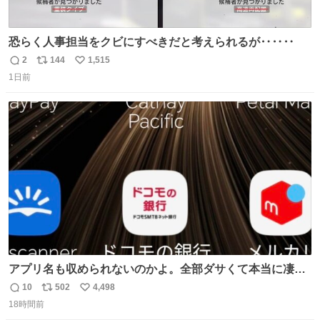
恐らく人事担当をクビにすべきだと考えられるが‥‥‥
2
144
1,515
返
リ
い
1日前
信
ポ
い
数
ス
ね
ト
数
数
アプリ名も収められないのかよ。全部ダサくて本当に凄
い。 https://t.co/LemyLGyVkR
10
502
4,498
返
リ
い
18時間前
信
ポ
い