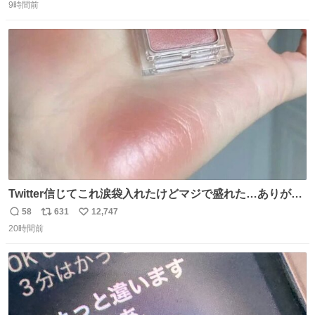
9時間前
信
ポ
い
数
ス
ね
ト
数
数
Twitter信じてこれ涙袋入れたけどマジで盛れた…ありがと
う…
58
631
12,747
返
リ
い
20時間前
信
ポ
い
数
ス
ね
ト
数
数