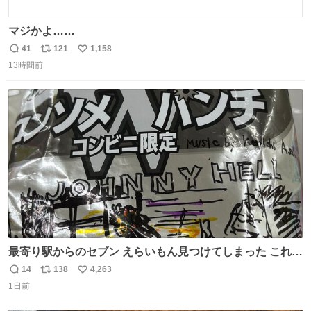
マジかよ……
41
121
1,158
返
リ
い
13時間前
信
ポ
い
数
ス
ね
ト
数
数
最寄り駅からのセブン えらいもん見つけてしまった これ売
ってくれへんかな… #浅井健一 #ポテチ #ロックの名盤
14
138
4,263
返
リ
い
1日前
信
ポ
い
数
ス
ね