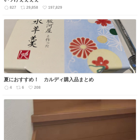
827
29,858
197,829
返
リ
い
信
ポ
い
数
ス
ね
ト
数
数
夏におすすめ！ カルディ購入品まとめ
4
6
208
返
リ
い
信
ポ
い
数
ス
ね
ト
数
数