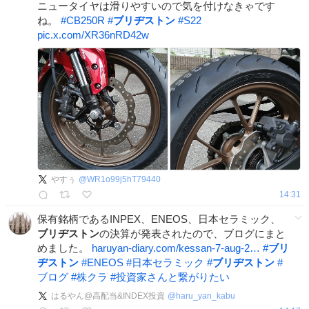
ニュータイヤは滑りやすいので気を付けなきゃです
ね。
#
CB250R
#
ブリヂストン
#
S22
pic.x.com/XR36nRD42w
やすぅ
@
WR1o99j5hT79440
14:31
保有銘柄であるINPEX、ENEOS、日本セラミック、
ブリヂストン
の決算が発表されたので、ブログにまと
めました。
haruyan-diary.com/kessan-7-aug-2…
#
ブリ
ヂストン
#
ENEOS
#
日本セラミック
#
ブリヂストン
#
ブログ
#
株クラ
#
投資家さんと繋がりたい
はるやん@高配当&INDEX投資
@
haru_yan_kabu