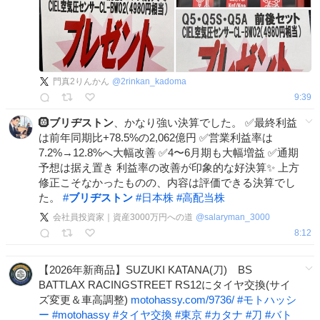
門真2りんかん
@
2rinkan_kadoma
9:39
🛞
ブリヂストン
、かなり強い決算でした。 ✅最終利益
は前年同期比+78.5%の2,062億円 ✅営業利益率は
7.2%→12.8%へ大幅改善 ✅4〜6月期も大幅増益 ✅通期
予想は据え置き 利益率の改善が印象的な好決算✨ 上方
修正こそなかったものの、内容は評価できる決算でし
た。
#
ブリヂストン
#
日本株
#
高配当株
会社員投資家｜資産3000万円への道
@
salaryman_3000
8:12
【2026年新商品】SUZUKI KATANA(刀) BS
BATTLAX RACINGSTREET RS12にタイヤ交換(サイ
ズ変更＆車高調整)
motohassy.com/9736/
#
モトハッシ
ー
#
motohassy
#
タイヤ交換
#
東京
#
カタナ
#
刀
#
バト