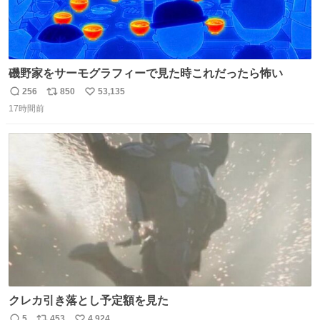
磯野家をサーモグラフィーで見た時これだったら怖い
256
850
53,135
返
リ
い
17時間前
信
ポ
い
数
ス
ね
ト
数
数
クレカ引き落とし予定額を見た
5
453
4,924