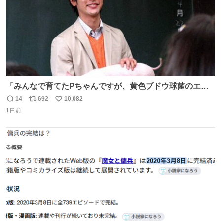
「みんなで育てたPちゃんですが、黄色ブドウ球菌のエン
テロトキシン（耐熱性毒素）が検出されたので、議論する
14
692
10,082
返
リ
い
までもなく処分が決まりました」
1日前
信
ポ
い
数
ス
ね
ト
数
数