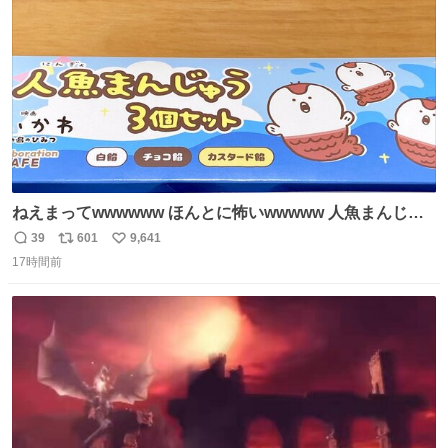
数
後がいいです。 https://t.co/9nMHIrETkw
ねえまってwwwwww ほんとに怖いwwwww 人魚まんじゅ
う買ってきたから私も永遠のいのちを…ぐへへ…と思いな
39
601
9,641
返
リ
い
がら1つ食べたら 奥歯欠けたんだけど！！！！？？？ しか
17時間前
信
ポ
い
もガッツリ😭 まんじゅうだよ？？？？？？ ガリッて言っ
数
ス
ね
たから何？と思って口から出したら自分の歯wwwwww セ
ト
数
数
イレーンの呪いじゃん😭