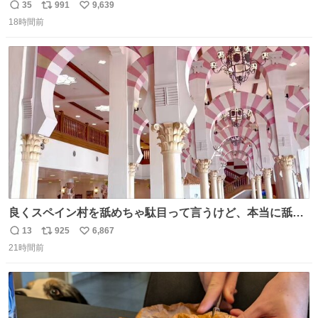
35
991
9,639
返
リ
い
18時間前
信
ポ
い
数
ス
ね
ト
数
数
良くスペイン村を舐めちゃ駄目って言うけど、本当に舐め
ちゃ行けないのはスペィン村ホテル🏛🏨 だってロビーから
13
925
6,867
返
リ
い
中庭抜けるだけでこの有様🤩 ディズニーホテル泊まってる
21時間前
信
ポ
い
場所じゃない。 5年振りの志摩スペイン村パルケエスパー
数
ス
ね
ニャは益々素晴らしい場所になってる
ト
数
数