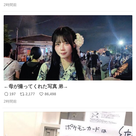
返
リ
い
ざいます。 九州道
2時間前
信
ポ
い
数
ス
ね
ト
数
数
←母が撮ってくれた写真 弟→
197
2,177
86,498
返
リ
い
2時間前
信
ポ
い
数
ス
ね
ト
数
数