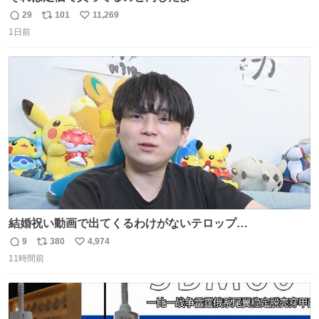
29
101
11,269
返
リ
い
1日前
信
ポ
い
数
ス
ね
ト
数
数
結婚祝い動画で出てくるわけがないテロップ
youtu.be/4pJ7U22AYtw
9
380
4,974
返
リ
い
11時間前
信
ポ
い
数
ス
ね
ト
数
数