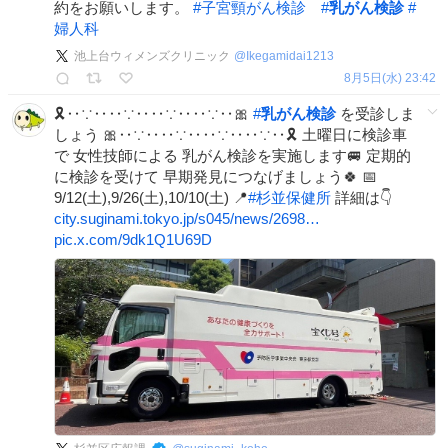
約をお願いします。
#
子宮頸がん検診
#
乳がん検診
#
婦人科
池上台ウィメンズクリニック
@
Ikegamidai1213
8月5日(水) 23:42
🎗‥∵‥‥∵‥‥∵‥‥∵‥🎀
#
乳がん検診
を受診しま
しょう 🎀‥∵‥‥∵‥‥∵‥‥∵‥🎗 土曜日に検診車
で 女性技師による 乳がん検診を実施します🚐 定期的
に検診を受けて 早期発見につなげましょう🍀 📅
9/12(土),9/26(土),10/10(土) 📍
#
杉並保健所
詳細は👇
city.suginami.tokyo.jp/s045/news/2698…
pic.x.com/9dk1Q1U69D