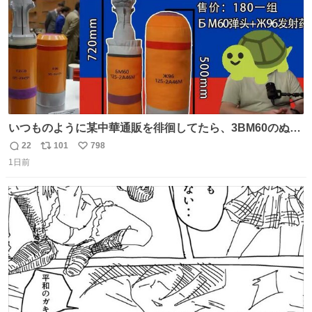
いつものように某中華通販を徘徊してたら、3BM60のぬい
ぐるみを発見してしまった…。
22
101
798
返
リ
い
1日前
信
ポ
い
数
ス
ね
ト
数
数