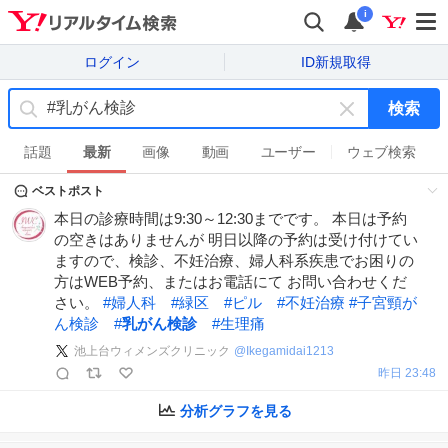
i
ログイン
ID新規取得
検索
キ
ー
話題
最新
画像
動画
ユーザー
ウェブ検索
ワ
ベストポスト
ー
ド
本日の診療時間は9:30～12:30までです。 本日は予約
を
の空きはありませんが 明日以降の予約は受け付けてい
消
ますので、検診、不妊治療、婦人科系疾患でお困りの
す
方はWEB予約、またはお電話にて お問い合わせくだ
さい。
#
婦人科
#
緑区
#
ピル
#
不妊治療
#
子宮頸が
ん検診
#
乳がん検診
#
生理痛
池上台ウィメンズクリニック
@
Ikegamidai1213
昨日 23:48
分析グラフを見る