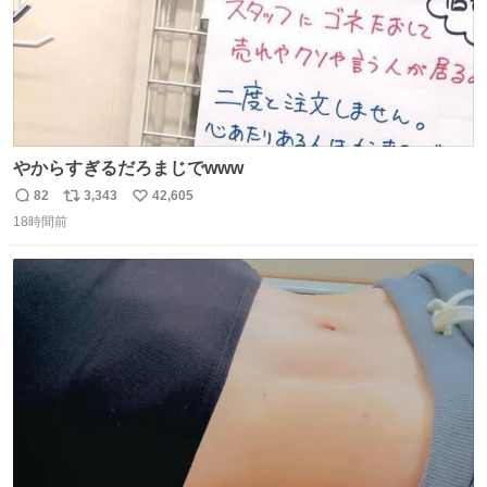
やからすぎるだろまじでwww
82
3,343
42,605
返
リ
い
18時間前
信
ポ
い
数
ス
ね
ト
数
数