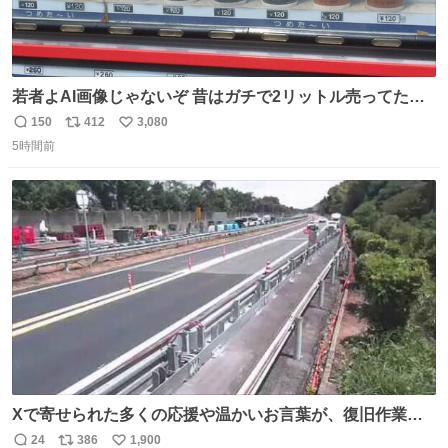
若者よAI画像じゃないぞ 昔はガチで2リットル売ってたん
やでw
150
412
3,080
返
リ
い
5時間前
信
ポ
い
数
ス
ね
ト
数
数
Xで寄せられた多くの応援や温かいお言葉が、復旧作業に
携わる社員の大きな励みとなっております。ありがとうご
24
386
1,900