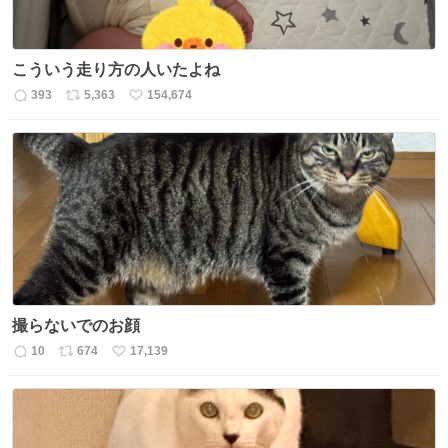
こういう走り方の人いたよね
393
5,363
154,674
返
リ
い
信
ポ
い
数
ス
ね
ト
数
数
撮らないでのお顔
10
674
17,139
返
リ
い
信
ポ
い
数
ス
ね
ト
数
数