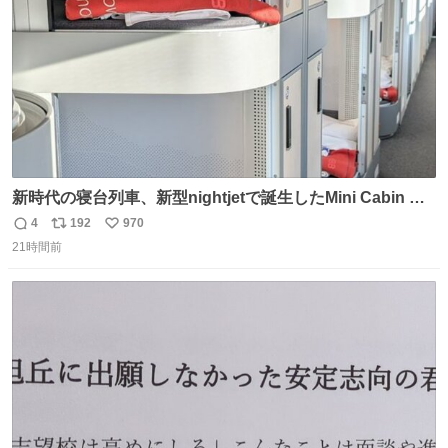
新時代の寝台列車、新型nightjetで誕生したMini Cabin ま
さに走るカプセルホテルといった感じで、一人旅で利用す
4
192
970
返
リ
い
るのにはちょうどいい設備。 他の人も言ってましたが、サ
21時間前
信
ポ
い
ンライズの後継に欲しい…
数
ス
ね
ト
数
数