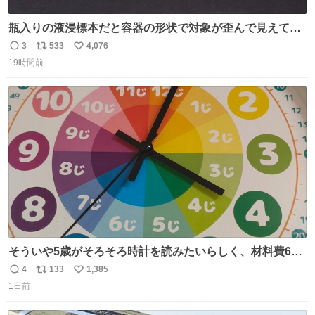
瓶入りの液浸標本だと容器の形状で対象が歪んで見えてし
まうことから、なるべく歪みがない状態で観察しやすいよ
3
533
4,076
返
リ
い
うにこのような形で保存していると前に科博の先生から教
19時間前
信
ポ
い
えてもらった #国立科学博物館
数
ス
ね
ト
数
数
そういや5歳がそろそろ時計を読みたいらしく、材料費600
円で作れる知育時計作ってみた！ めっちゃ簡単！ ありがと
4
133
1,385
返
リ
い
う先人！
1日前
信
ポ
い
数
ス
ね