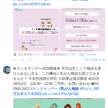
pic.x.com/zERFLxdLwv
東京都情報サービス産業健康保険組合（TJK）
@
tjk_kouhou
8月7日(金) 5:38
🧣マンモサンデー2026開催🧣 平日は忙しくて検診を受
けられない方も、この機会に乳がん検診を受けてみま
せんか？ 💡女性技師が対応 💡結果は後日郵送 📅10月
18日(日) 🕣8:30～12:00 ご予約・お問い合わせ ☎03-
5943-2411
#
マンモサンデー
#
乳がん検診
#
乳がん
#
明
理会東京大和病院
pic.x.com/LP5cQkVtjd