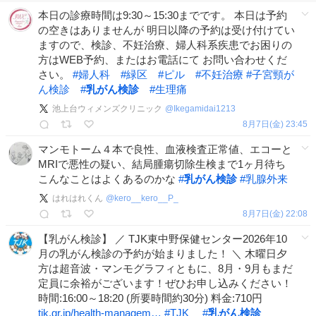
本日の診療時間は9:30～15:30までです。 本日は予約
の空きはありませんが 明日以降の予約は受け付けてい
ますので、検診、不妊治療、婦人科系疾患でお困りの
方はWEB予約、またはお電話にて お問い合わせくだ
さい。
#
婦人科
#
緑区
#
ピル
#
不妊治療
#
子宮頸が
ん検診
#
乳がん検診
#
生理痛
池上台ウィメンズクリニック
@
Ikegamidai1213
8月7日(金) 23:45
マンモトーム４本で良性、血液検査正常値、エコーと
MRIで悪性の疑い、結局腫瘍切除生検まで1ヶ月待ち
こんなことはよくあるのかな
#
乳がん検診
#
乳腺外来
はれはれくん
@
kero__kero__P_
8月7日(金) 22:08
【乳がん検診】 ／ TJK東中野保健センター2026年10
月の乳がん検診の予約が始まりました！ ＼ 木曜日夕
方は超音波・マンモグラフィともに、8月・9月もまだ
定員に余裕がございます！ぜひお申し込みください！
時間:16:00～18:20 (所要時間約30分) 料金:710円
tjk.gr.jp/health-managem…
#
TJK
#
乳がん検診