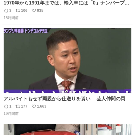
1970年から1991年までは、輸入車には「0」ナンバープレ
ートが使用されていました。 その後、この制度は廃止さ
3
106
935
返
リ
い
れ、すべての「0」ナンバープレートは抹消・無効化され
18時間前
信
ポ
い
ました。 ところが最近、その「0」ナンバープレートを装
数
ス
ね
着した車両が発見されました。 今でも残っていること自体
ト
数
数
が奇跡です……。
アルバイトもせず両親から仕送りを貰い… 芸人仲間の両親
のスネまでかじる!? ドンデコルテ銀次⚡️ 無料見逃し配信は
1
177
1,663
返
リ
い
こちらから ▶︎abema.go.link/gBLVb ◤しくじり先生
19時間前
信
ポ
い
ABEMAにて毎週最新話無料配信中◢ @10000nabe
数
ス
ね
@akmllube0617
ト
数
数