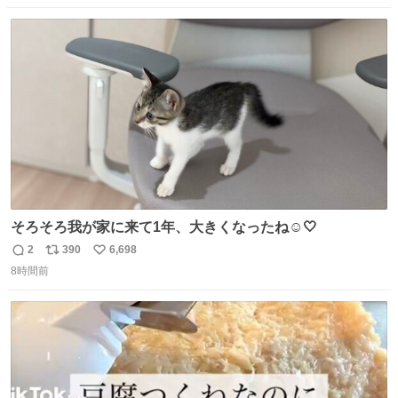
なりました😎
数
ス
ね
ト
数
数
そろそろ我が家に来て1年、大きくなったね☺️🤍
2
390
6,698
返
リ
い
8時間前
信
ポ
い
数
ス
ね
ト
数
数