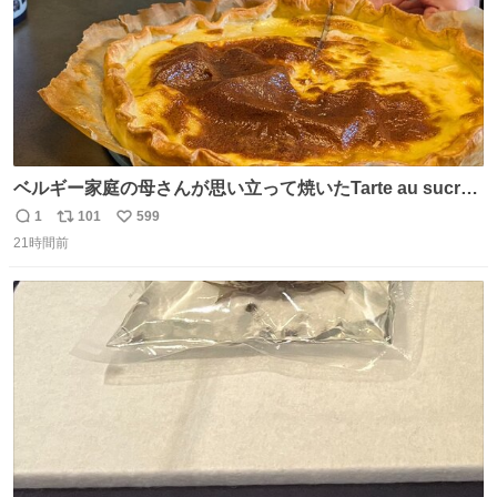
ベルギー家庭の母さんが思い立って焼いたTarte au sucre
は「砂糖のケーキ」。パイ生地に砂糖をたっぷり振りか
1
101
599
返
リ
い
け、クリームと卵の液を注いで焼くだけ。溶けた砂糖はね
21時間前
信
ポ
い
っとり甘い層になり、懐かしい味。「フランス北部とベル
数
ス
ね
ギーのだよ」というこれ、素朴な焼菓子に見えてナポレオ
ト
数
数
ン戦争の歴史があった。