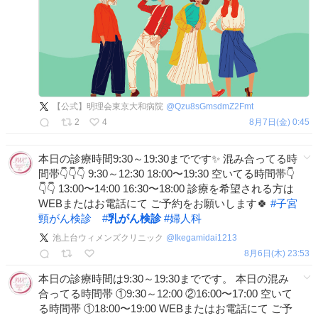
【公式】明理会東京大和病院
@
Qzu8sGmsdmZ2Fmt
2
4
8月7日(金) 0:45
本日の診療時間9:30～19:30までです✨ 混み合ってる時
間帯👇👇👇 9:30～12:30 18:00〜19:30 空いてる時間帯👇
👇👇 13:00〜14:00 16:30〜18:00 診療を希望される方は
WEBまたはお電話にて ご予約をお願いします🍀
#
子宮
頸がん検診
#
乳がん検診
#
婦人科
池上台ウィメンズクリニック
@
Ikegamidai1213
8月6日(木) 23:53
本日の診療時間は9:30～19:30までです。 本日の混み
合ってる時間帯 ①9:30～12:00 ②16:00〜17:00 空いて
る時間帯 ①18:00〜19:00 WEBまたはお電話にて ご予