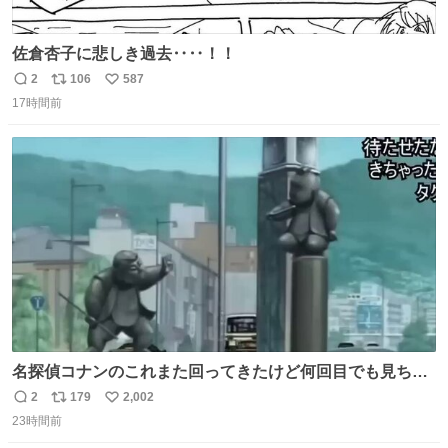
佐倉杏子に悲しき過去‥‥！！
2
106
587
返
リ
い
17時間前
信
ポ
い
数
ス
ね
ト
数
数
名探偵コナンのこれまた回ってきたけど何回目でも見ちゃ
う魔力あるのよな
2
179
2,002
返
リ
い
23時間前
信
ポ
い