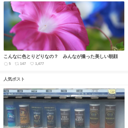
数
ス
ね
ト
数
数
こんなに色とりどりなの？ みんなが撮った美しい朝顔
5
147
1,477
返
リ
い
信
ポ
い
数
ス
ね
人気ポスト
ト
数
数