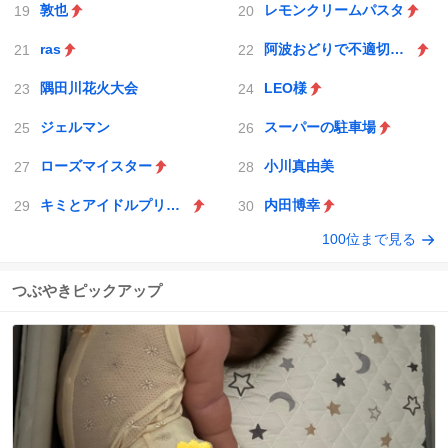
敦也
レモンクリームパスタ
ras
阿波おどりで不適切な動画
隅田川花火大会
LEO様
ジェルマン
スーパーの駐車場
ローズマイスター
小川真由美
キミとアイドルプリキュア♪
内田博幸
100位まで見る
つぶやきピックアップ