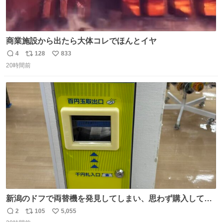
商業施設から出たら大体コレでほんとイヤ
4
128
833
返
リ
い
20時間前
信
ポ
い
数
ス
ね
ト
数
数
新潟のドフで両替機を発見してしまい、思わず購入してし
まい大阪に発送するイベントが発生
2
105
5,055
返
リ
い