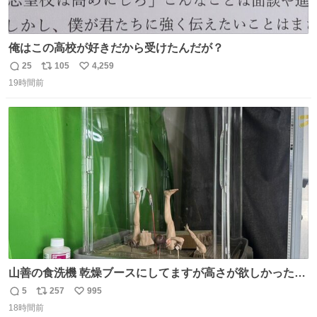
俺はこの高校が好きだから受けたんだが？
25
105
4,259
返
リ
い
19時間前
信
ポ
い
数
ス
ね
ト
数
数
山善の食洗機 乾燥ブースにしてますが高さが欲しかったの
でコレクションケースを置くだけのツルセコ改造 扉が手前
5
257
995
返
リ
い
に開き天井の温度もしっかり上がるのでかなり使いやすく
18時間前
信
ポ
い