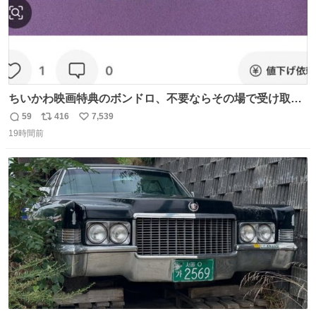
ちいかわ映画特典のボンドロ、不要ならその場で受け取り
辞退すれば良いのに白々しい
59
416
7,539
返
リ
い
19時間前
信
ポ
い
数
ス
ね
ト
数
数