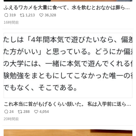
ふえるワカメを大量に食べて、水を飲むとおなかは膨ら
む・・・・！？ ⚠️よい子は絶対マネしないでね⚠️ #夏休み
319
1,213
36,328
返
リ
い
の自由研究
16時間前
信
ポ
い
数
ス
ね
ト
数
数
これ本当に首がもげるくらい頷いた。 私は入学前に送られ
てきた、大学のサークル紹介冊子を見た時点で終わりを感
24
288
4,054
返
リ
い
じたので、女子大でもないくせに偏差値の高い大学のイン
20時間前
信
ポ
い
カレサークルに突撃して所属するという奇行で事なきを得
数
ス
ね
た。 高偏差値に行けないならせめてそれくらいした方が予
ト
数