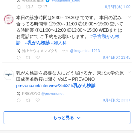
杉並区広報課
@
suginami_koho
3
17
8月5日(水) 1:00
本日の診療時間は9:30～19:30までです。 本日の混み
合ってる時間帯 ①9:30～11:00 ②18:00〜19:00 空いて
る時間帯 ①11:00〜12:00 ②13:00〜15:00 WEBまたは
お電話にて ご予約をお願いします。
#
子宮頸がん検
診
#
乳がん検診
#
婦人科
池上台ウィメンズクリニック
@
Ikegamidai1213
8月4日(火) 23:45
乳がん検診を必要な人にどう届けるか、東北大学の原
田成美准教授に聞く Vol.5 – PREVONO
prevono.net/interview/2563/
#
乳がん検診
PREVONO
@
prevononet
8月4日(火) 23:37
もっと見る