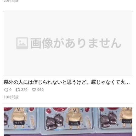
20時間前
信
ポ
い
数
ス
ね
ト
数
数
県外の人には信じられないと思うけど、霧じゃなくて火山
灰です🌋 #桜島
9
229
960
返
リ
い
18時間前
信
ポ
い
数
ス
ね
ト
数
数