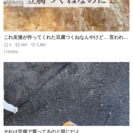
これ友達が作ってくれた豆腐つくねなんやけど… 言われる
まで豆腐って気づかなかった🤣✨ふわふわで食べ応えある
1
164
1,362
返
リ
い
し普通につくねより好きかもしれん🥹🤍 ダイエット中でも
17時間前
信
ポ
い
罪悪感なく食べられるの最高👇
数
ス
ね
ト
数
数
それは定価で買ってるのと同じだよ