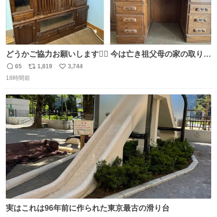
どうかご協力お願いします🙇‍♂️ 今は亡き祖父母の家の取り壊
しが決まり、どうしても処分して欲しくない食器棚と机の
65
1,819
3,744
返
リ
い
引き取り手を探しております この2つは私の祖母が当初一
18時間前
信
ポ
い
目惚れで購入したもので、祖母はc型肝炎で58歳という若
数
ス
ね
さで亡くなりましたが、この家具達をとても大切にしてお
ト
数
数
りました 続く↓
実はこれは96年前に作られた東京最古の滑り台