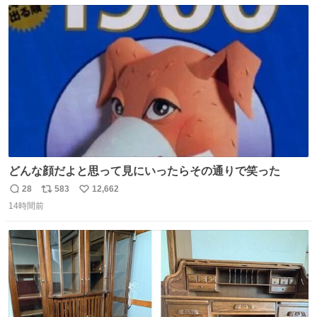
数
ス
ね
ト
数
数
どんな顔だよと思って見にいったらその通りで笑った
28
583
12,662
返
リ
い
14時間前
信
ポ
い
数
ス
ね
ト
数
数