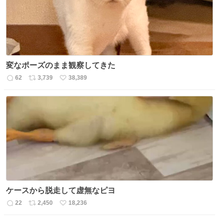
変なポーズのまま観察してきた
62
3,739
38,389
返
リ
い
信
ポ
い
数
ス
ね
ト
数
数
ケースから脱走して虚無なピヨ
22
2,450
18,236
返
リ
い
信
ポ
い