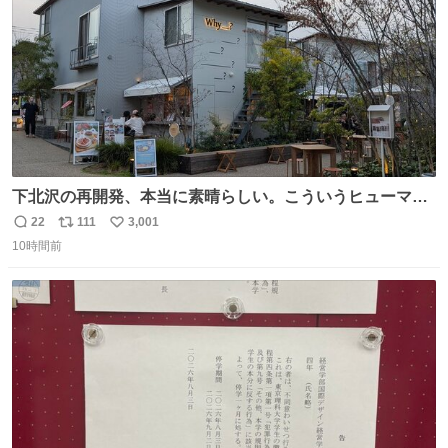
下北沢の再開発、本当に素晴らしい。こういうヒューマン
スケールの開発がいいんだよ。
22
111
3,001
返
リ
い
10時間前
信
ポ
い
数
ス
ね
ト
数
数