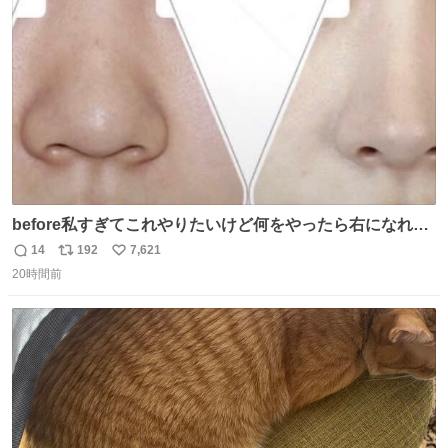
ト
数
数
before私すぎてこれやりたいけど何をやったら右になれる
の
14
192
7,621
返
リ
い
20時間前
信
ポ
い
数
ス
ね
ト
数
数