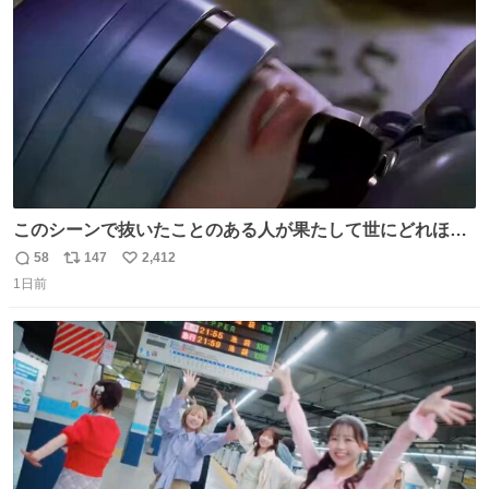
数
このシーンで抜いたことのある人が果たして世にどれほど
いることか このアカウントに辿り着いた皆さんとは、ロボ
58
147
2,412
返
リ
い
コップ2についてこれからもぜひ語り合っていきたい
1日前
信
ポ
い
数
ス
ね
ト
数
数