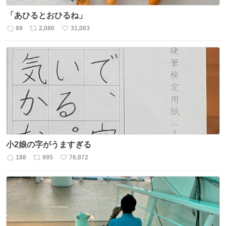
「あひるとおひるね」
89
2,080
31,083
返
リ
い
信
ポ
い
数
ス
ね
ト
数
数
小2娘の字がうますぎる
188
995
76,972
返
リ
い
信
ポ
い
数
ス
ね
ト
数
数