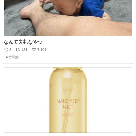
なんて失礼なやつ
8
121
7,106
返
リ
い
14時間前
信
ポ
い
数
ス
ね
ト
数
数