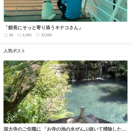
「館長にそっと寄り添うキナコさん」
28
2,365
33,585
返
リ
い
信
ポ
い
数
ス
ね
人気ポスト
ト
数
数
深大寺のご住職に 「お寺の池の水ぜんぶ抜いて掃除した