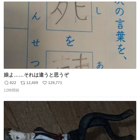
す。 インターホンの応対も大切なコミュニケーションの学
ト
数
数
びです。
娘よ……それは違うと思うぞ
822
12,409
129,771
返
リ
い
12時間前
信
ポ
い
数
ス
ね
ト
数
数