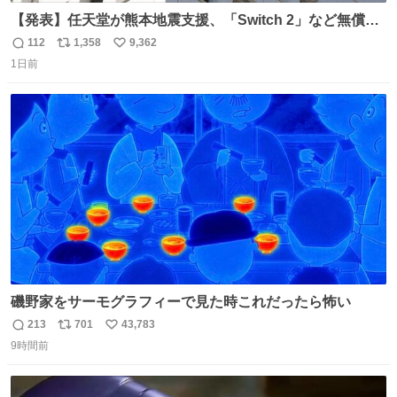
【発表】任天堂が熊本地震支援、「Switch 2」など無償修
理へ 保証切れでも対象 news.livedoor.com/article/detail…
112
1,358
9,362
返
リ
い
任天堂が令和8年熊本地震の被災者支援として、災害救助
1日前
信
ポ
い
法適用地域からの同社製品の修理について、27年2月1日ま
数
ス
ね
で無償で対応すると発表した。「Switch 2」や「Switch」
ト
数
数
「Joy-Con」などが対象。
磯野家をサーモグラフィーで見た時これだったら怖い
213
701
43,783
返
リ
い
9時間前
信
ポ
い
数
ス
ね
ト
数