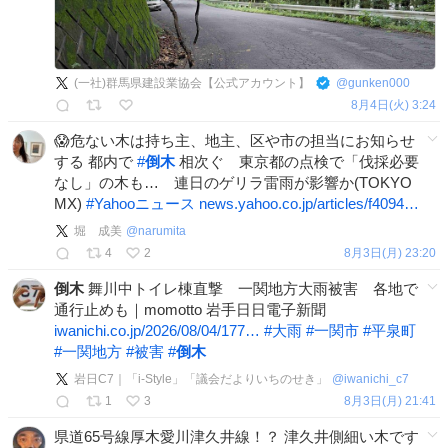
(一社)群馬県建設業協会【公式アカウント】
@
gunken000
8月4日(火) 3:24
😱危ない木は持ち主、地主、区や市の担当にお知らせ
する 都内で
#
倒木
相次ぐ 東京都の点検で「伐採必要
なし」の木も… 連日のゲリラ雷雨が影響か(TOKYO
MX)
#
Yahooニュース
news.yahoo.co.jp/articles/f4094…
堀 成美
@
narumita
4
2
8月3日(月) 23:20
倒木
舞川中トイレ棟直撃 一関地方大雨被害 各地で
通行止めも｜momotto 岩手日日電子新聞
iwanichi.co.jp/2026/08/04/177…
#
大雨
#
一関市
#
平泉町
#
一関地方
#
被害
#
倒木
岩日C7｜「i-Style」「議会だよりいちのせき」
@
iwanichi_c7
1
3
8月3日(月) 21:41
県道65号線厚木愛川津久井線！？ 津久井側細い木です