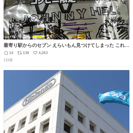
最寄り駅からのセブン えらいもん見つけてしまった これ売
ってくれへんかな… #浅井健一 #ポテチ #ロックの名盤
14
138
4,263
返
リ
い
1日前
信
ポ
い
数
ス
ね
ト
数
数