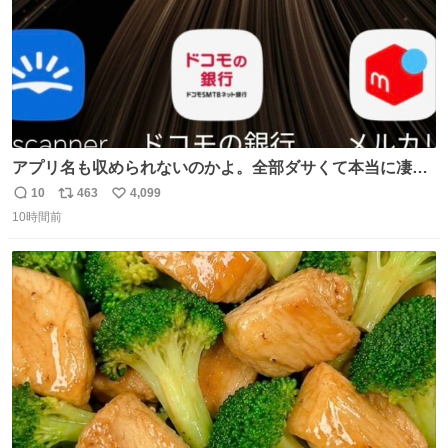
アプリ名も収められないのかよ。全部ダサくて本当に凄
い。 https://t.co/LemyLGyVkR
10
463
4,099
返
リ
い
10時間前
信
ポ
い
数
ス
ね
ト
数
数