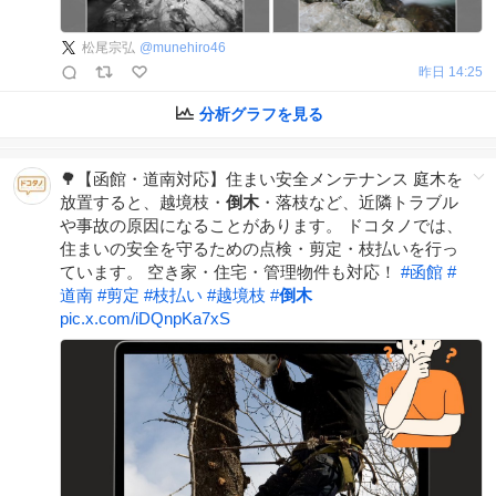
松尾宗弘
@
munehiro46
昨日 14:25
分析グラフを見る
🌳【函館・道南対応】住まい安全メンテナンス 庭木を
放置すると、越境枝・
倒木
・落枝など、近隣トラブル
や事故の原因になることがあります。 ドコタノでは、
住まいの安全を守るための点検・剪定・枝払いを行っ
ています。 空き家・住宅・管理物件も対応！
#
函館
#
道南
#
剪定
#
枝払い
#
越境枝
#
倒木
pic.x.com/iDQnpKa7xS