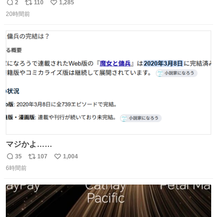
2
110
1,285
返
リ
い
20時間前
信
ポ
い
数
ス
ね
ト
数
数
マジかよ……
35
107
1,004
返
リ
い
6時間前
信
ポ
い
数
ス
ね
ト
数
数