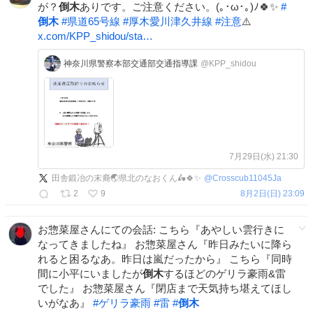
が？
倒木
ありです。ご注意ください。(⁠｡⁠･⁠ω⁠･⁠｡⁠)⁠ﾉ⁠🍀✨
#
倒木
#
県道65号線
#
厚木愛川津久井線
#
注意
⚠️
x.com/KPP_shidou/sta…
神奈川県警察本部交通部交通指導課
@KPP_shidou
7月29日(水) 21:30
田舎鍛冶の末裔🌏県北のなおくん🛵🍀✨
@
Crosscub11045Ja
2
9
8月2日(日) 23:09
お惣菜屋さんにての会話: こちら『あやしい雲行きに
なってきましたね』 お惣菜屋さん『昨日みたいに降ら
れると困るなあ。昨日は嵐だったから』 こちら『同時
間に小平にいましたが
倒木
するほどのゲリラ豪雨&雷
でした』 お惣菜屋さん『閉店まで天気持ち堪えてほし
いがなあ』
#
ゲリラ豪雨
#
雷
#
倒木