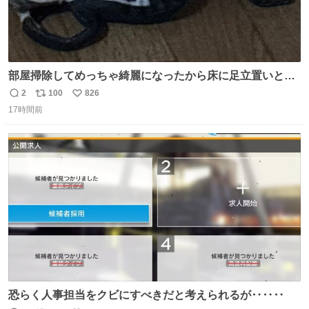
部屋掃除してめっちゃ綺麗になったから床に足立置いとい
たら家族にまだゴミ残ってるよって言われて神
2
100
826
返
リ
い
17時間前
信
ポ
い
数
ス
ね
ト
数
数
恐らく人事担当をクビにすべきだと考えられるが‥‥‥