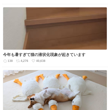
返
リ
い
信
ポ
い
数
ス
ね
ト
数
数
今年も暑すぎて猫の液状化現象が起きています
138
4,276
40,638
返
リ
い
信
ポ
い
数
ス
ね
ト
数
数