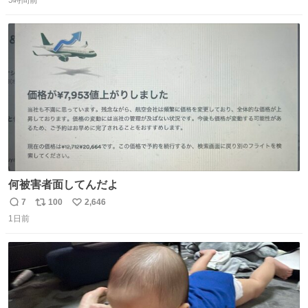
信
ポ
い
数
ス
ね
ト
数
数
何被害者面してんだよ
7
100
2,646
返
リ
い
1日前
信
ポ
い
数
ス
ね
ト
数
数