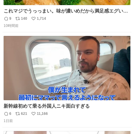
これマジでうっっまい。味が濃いめだから満足感エグいし
1週間で3キロ痩せた😭
9
140
1,714
返
リ
い
10時間前
信
ポ
い
数
ス
ね
ト
数
数
新幹線初めて乗る外国人ニキ面白すぎる
6
621
11,166
返
リ
い
1日前
信
ポ
い
数
ス
ね