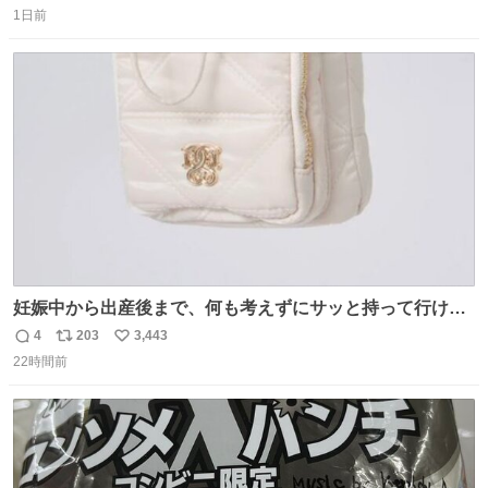
までもなく処分が決まりました」
1日前
信
ポ
い
数
ス
ね
ト
数
数
妊娠中から出産後まで、何も考えずにサッと持って行ける
ようなショルダーバッグが欲しいな〜と思っていたのだけ
4
203
3,443
返
リ
い
ど snidelでめちゃくちゃピッタリなものを見つけたので買
22時間前
信
ポ
い
った！✨ スマホと小物とペットボトルが入るの最高すぎる
数
ス
ね
🥹 しかもスマホ入れ独立してるしファスナーない！地味に
ト
数
数
嬉しいやつ！！！