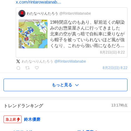
x.com/rintarowatanab…
わたなべりんたろう
@RintaroWatanabe
19時閉店なのもあり、駅前近くの馴染
みのお惣菜屋さんに行ってきました
北東の空が真っ暗で自転車に乗りなが
ら帽子を被っていられないほど風が強
くなり、これから強い雨になるだろう
と感じました
8月2日(日) 8:22
わたなべりんたろう
@
RintaroWatanabe
8月2日(日) 8:22
もっと見る
トレンドランキング
13:17
時点
鈴木優磨