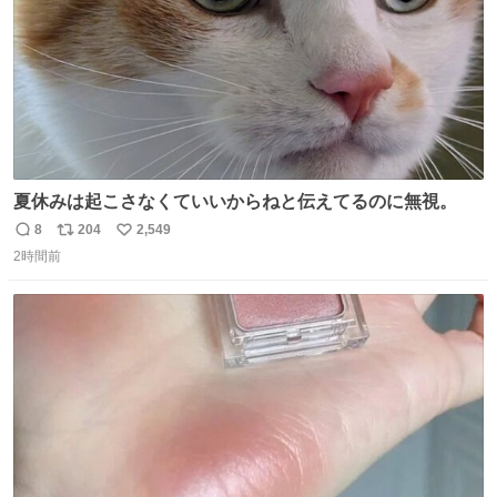
夏休みは起こさなくていいからねと伝えてるのに無視。
8
204
2,549
返
リ
い
2時間前
信
ポ
い
数
ス
ね
ト
数
数