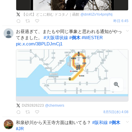
【公式】どこに頼む ドコタノ｜函館
@
dmKlZvYo4pmjlNj
昨日 6:45
お昼過ぎて、またもや同じ事象と思われる通知がやっ
てきました。
#
大阪環状線
#
倒木
#
WESTER
pic.x.com/3BPLDJmCj1
DIZ92826223
@
chemvers
8月5日(水) 4:08
和泉砂川から天王寺方面は動いてる？
#
阪和線
#
倒木
#
JR