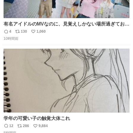
有名アイドルのMVなのに、見覚えしかない場所過ぎておも
ろいな
4
130
1,060
返
リ
い
10時間前
信
ポ
い
数
ス
ね
ト
数
数
学年の可愛い子の触覚大体これ
12
286
9,884
返
リ
い
5時間前