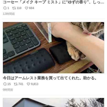
コーセー「メイク キープ ミスト」に“ゆずの香り”、しっと
りツヤ肌叶う保湿タイプ - fashion-press.net/news/148945
1
110
604
返
リ
い
12時間前
信
ポ
い
数
ス
ね
ト
数
数
今日はアームレスト業務を買って出てくれた。助かる。
15
741
9,813
返
リ
い
9時間前
信
ポ
い
数
ス
ね
ト
数
数