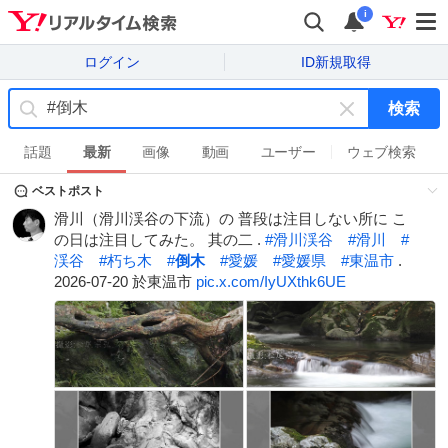
i
ログイン
ID新規取得
検索
キ
ー
話題
最新
画像
動画
ユーザー
ウェブ検索
ワ
ベストポスト
ー
ド
滑川（滑川渓谷の下流）の 普段は注目しない所に こ
を
の日は注目してみた。 其の二 .
#
滑川渓谷
#
滑川
#
消
渓谷
#
朽ち木
#
倒木
#
愛媛
#
愛媛県
#
東温市
.
す
2026-07-20 於東温市
pic.x.com/IyUXthk6UE