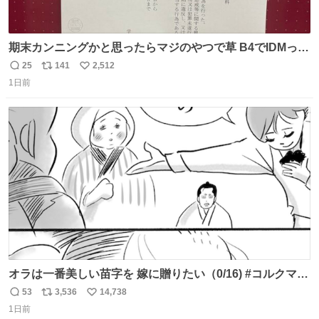
期末カンニングかと思ったらマジのやつで草 B4でIDMって
ことはおそらく就職だし、内定取り消し？ それと夏休み期
25
141
2,512
返
リ
い
間の停学って無意味じゃね？
1日前
信
ポ
い
数
ス
ね
ト
数
数
オラは一番美しい苗字を 嫁に贈りたい（0/16) #コルクマン
ガ専科
53
3,536
14,738
返
リ
い
1日前
信
ポ
い