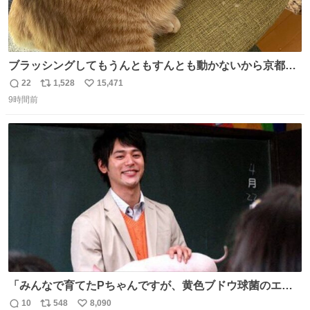
ブラッシングしてもうんともすんとも動かないから京都の
寺にある庭みたいになってる
22
1,528
15,471
返
リ
い
9時間前
信
ポ
い
数
ス
ね
ト
数
数
「みんなで育てたPちゃんですが、黄色ブドウ球菌のエン
テロトキシン（耐熱性毒素）が検出されたので、議論する
10
548
8,090
返
リ
い