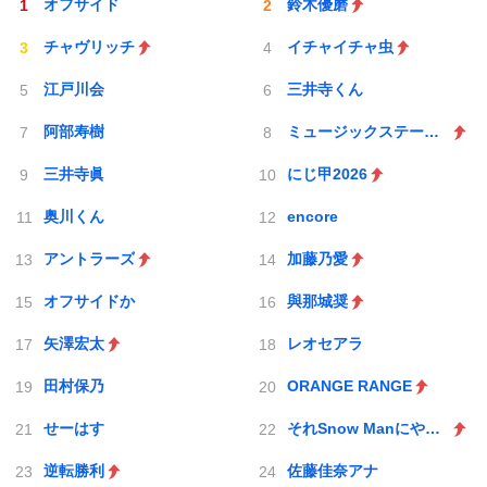
オフサイド
鈴木優磨
チャヴリッチ
イチャイチャ虫
江戸川会
三井寺くん
阿部寿樹
ミュージックステーション
三井寺眞
にじ甲2026
奥川くん
encore
アントラーズ
加藤乃愛
オフサイドか
與那城奨
矢澤宏太
レオセアラ
田村保乃
ORANGE RANGE
せーはす
それSnow Manにやらせて下さい
逆転勝利
佐藤佳奈アナ