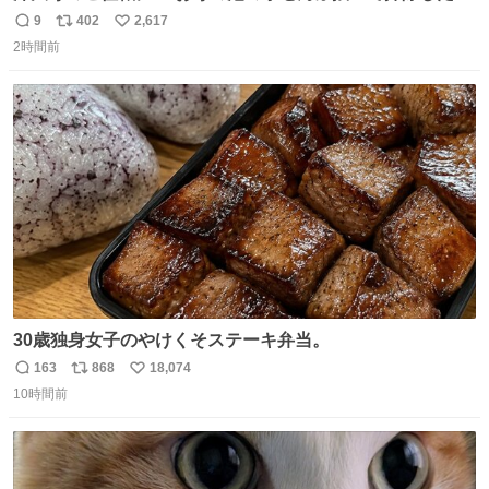
ら、 モネの池くらい綺麗になったから見てみて」 といわれ
9
402
2,617
返
リ
い
訪れたら 本当にモネの池くらい綺麗でした。 蓮こそ咲いて
2時間前
信
ポ
い
ないけど言いたいことわかります。 輝くエメラルドだ‼︎
数
ス
ね
iPhone16カメラで撮影して無加工です。
ト
数
数
30歳独身女子のやけくそステーキ弁当。
163
868
18,074
返
リ
い
10時間前
信
ポ
い
数
ス
ね
ト
数
数