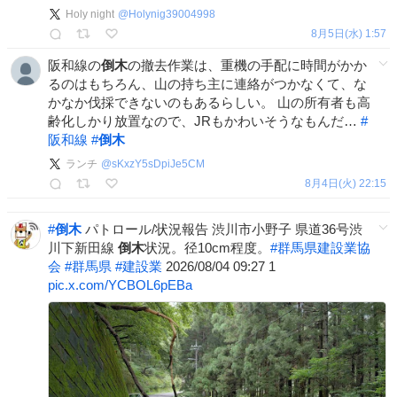
Holy night
@
Holynig39004998
8月5日(水) 1:57
阪和線の
倒木
の撤去作業は、重機の手配に時間がかか
るのはもちろん、山の持ち主に連絡がつかなくて、な
かなか伐採できないのもあるらしい。 山の所有者も高
齢化しかり放置なので、JRもかわいそうなもんだ…
#
阪和線
#
倒木
ランチ
@
sKxzY5sDpiJe5CM
8月4日(火) 22:15
#
倒木
パトロール/状況報告 渋川市小野子 県道36号渋
川下新田線
倒木
状況。径10cm程度。
#
群馬県建設業協
会
#
群馬県
#
建設業
2026/08/04 09:27 1
pic.x.com/YCBOL6pEBa