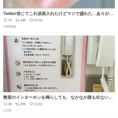
Twitter信じてこれ涙袋入れたけどマジで盛れた…ありがと
う…
33
440
8,734
返
リ
い
12時間前
信
ポ
い
数
ス
ね
ト
数
数
教室のインターホンを鳴らしても、なかなか誰も出ないこ
とがあります…。 もしかすると「電話の出方」に困ってい
48
290
4,131
返
リ
い
るのかもしれません。 そこで「何を話せばいいか」が見え
1日前
信
ポ
い
る手引きを用意して、安心して電話に出られるようにしま
数
ス
ね