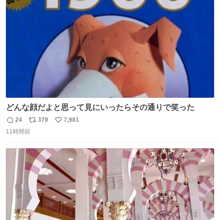
数
どんな顔だよと思って見にいったらその通りで笑った
24
379
7,981
返
リ
い
11時間前
信
ポ
い
数
ス
ね
ト
数
数