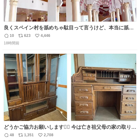
良くスペイン村を舐めちゃ駄目って言うけど、本当に舐め
ちゃ行けないのはスペィン村ホテル🏛🏨 だってロビーから
10
623
4,446
返
リ
い
中庭抜けるだけでこの有様🤩 ディズニーホテル泊まってる
18時間前
信
ポ
い
場所じゃない。 5年振りの志摩スペイン村パルケエスパー
数
ス
ね
ニャは益々素晴らしい場所になってる
ト
数
数
どうかご協力お願いします🙇‍♂️ 今は亡き祖父母の家の取り壊
しが決まり、どうしても処分して欲しくない食器棚と机の
48
1,351
2,708
返
リ
い