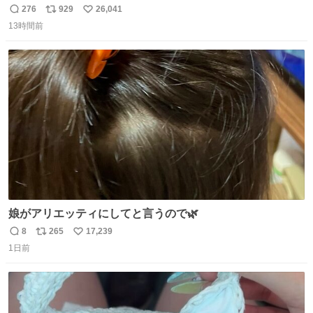
む・・・・！？ ⚠️よい子は絶対マネしないでね⚠️ #夏休み
276
929
26,041
返
リ
い
の自由研究
13時間前
信
ポ
い
数
ス
ね
ト
数
数
娘がアリエッティにしてと言うので🌿
8
265
17,239
返
リ
い
1日前
信
ポ
い
数
ス
ね
ト
数
数