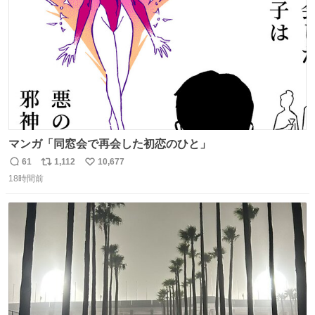
数
マンガ「同窓会で再会した初恋のひと」
61
1,112
10,677
返
リ
い
18時間前
信
ポ
い
数
ス
ね
ト
数
数