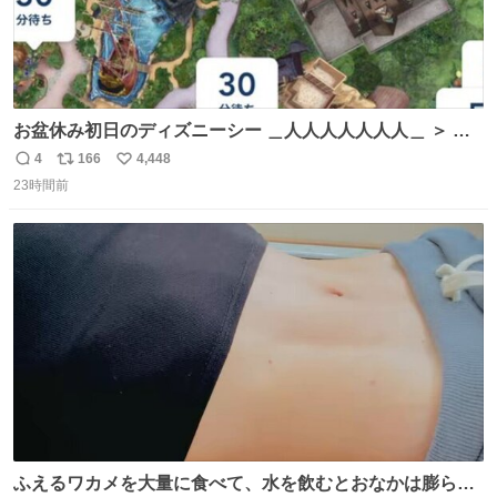
お盆休み初日のディズニーシー ＿人人人人人人人＿ ＞ 空
い て る！＜ ￣^Y^Y^Y^Y^ Y￣
4
166
4,448
返
リ
い
23時間前
信
ポ
い
数
ス
ね
ト
数
数
ふえるワカメを大量に食べて、水を飲むとおなかは膨ら