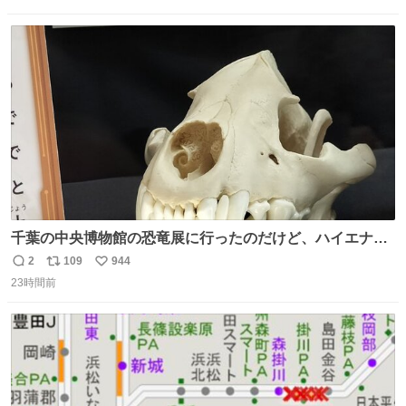
信
ポ
い
数
ス
ね
ト
数
数
千葉の中央博物館の恐竜展に行ったのだけど、ハイエナの
鼻の奥の構造が素敵すぎて張り付いてしまった
2
109
944
返
リ
い
23時間前
信
ポ
い
数
ス
ね
ト
数
数