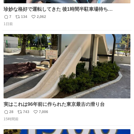
珍妙な格好で運転してきた 後1時間半駐車場待ち…
7
134
2,062
返
リ
い
1日前
信
ポ
い
数
ス
ね
ト
数
数
実はこれは96年前に作られた東京最古の滑り台
28
743
7,006
返
リ
い
15時間前
信
ポ
い
数
ス
ね
ト
数