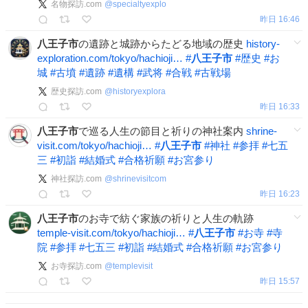
名物探訪.com
@
specialtyexplo
昨日 16:46
八王子市
の遺跡と城跡からたどる地域の歴史
history-
exploration.com/tokyo/hachioji…
#
八王子市
#
歴史
#
お
城
#
古墳
#
遺跡
#
遺構
#
武将
#
合戦
#
古戦場
歴史探訪.com
@
historyexplora
昨日 16:33
八王子市
で巡る人生の節目と祈りの神社案内
shrine-
visit.com/tokyo/hachioji…
#
八王子市
#
神社
#
参拝
#
七五
三
#
初詣
#
結婚式
#
合格祈願
#
お宮参り
神社探訪.com
@
shrinevisitcom
昨日 16:23
八王子市
のお寺で紡ぐ家族の祈りと人生の軌跡
temple-visit.com/tokyo/hachioji…
#
八王子市
#
お寺
#
寺
院
#
参拝
#
七五三
#
初詣
#
結婚式
#
合格祈願
#
お宮参り
お寺探訪.com
@
templevisit
昨日 15:57