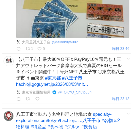
大黒屋質八王子店
@
daikokuya9021
1
5
昨日 23:46
【八王子市】最大80％OFF＆PayPay10％還元も！三
井アウトレットパーク多摩南大沢で真夏のBIGセール
＆イベント開催中！ | 号外NET
八王子市
〇東京都
八王
子市
👨‍💼東京
#
東京都
#
八王子市
hachioji.goguynet.jp/2026/08/09/mit…
東京首都圏情報局
@
TOKYO_Shuto634
昨日 23:18
八王子市
で味わう名物料理と地場の食
specialty-
exploration.com/tokyo/hachioji…
#
八王子市
#
名物
#
名
物料理
#
特産品
#
食べ物
#
グルメ
#
飲食店