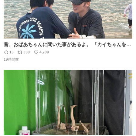
昔、おばあちゃんに聞いた事があるよ。 「カイちゃんをい
じめると、アイツが海から上がって来るぞ。」って。
13
338
4,208
返
リ
い
19時間前
信
ポ
い
数
ス
ね
ト
数
数