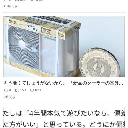
返
リ
い
15時間前
信
ポ
い
数
ス
ね
ト
数
数
もう暑くてしょうがないから、 「新品のクーラーの室外機
のミニチュア」 でも見ていってよ
9
153
813
返
リ
い
2時間前
信
ポ
い
数
ス
ね
ト
数
数