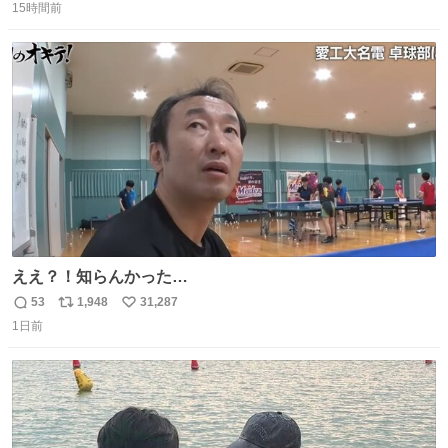
引き取り手を探しております この2つは私の祖母が当初一
15時間前
信
ポ
い
目惚れで購入したもので、祖母はc型肝炎で58歳という若
数
ス
ね
さで亡くなりましたが、この家具達をとても大切にしてお
ト
数
数
りました 続く↓
ええ？！知らんかった…
53
1,948
31,287
返
リ
い
1日前
信
ポ
い
数
ス
ね
ト
数
数