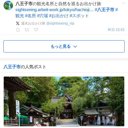
八王子市
の観光名所と自然を巡るお出かけ旅
sightseeing.arbeit-work.jp/tokyo/hachioji…
#
八王子市
#
観光
#
名所
#
穴場
#
お出かけ
#
スポット
週末お出かけ隊
@
sightseeing_vip
昨日 15:42
もっと見る
八王子市
の人気ポスト