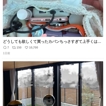
どうしても欲しくて買ったカバンちっさすぎて上手くはめ
ないと荷物入らん。女のカバンってなんでこんなちっさい
7
150
10,700
返
リ
い
の
1日前
信
ポ
い
数
ス
ね
ト
数
数