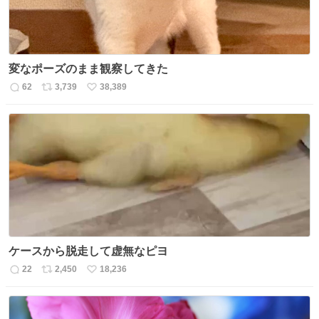
変なポーズのまま観察してきた
62
3,739
38,389
返
リ
い
信
ポ
い
数
ス
ね
ト
数
数
ケースから脱走して虚無なピヨ
22
2,450
18,236
返
リ
い
信
ポ
い
数
ス
ね