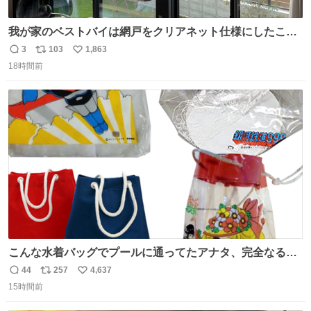
我が家のベストバイは網戸をクリアネット仕様にしたこ
と。網目が細かいから虫の侵入は一切許さないし、見た目
3
103
1,863
返
リ
い
もクリアで網戸の存在を感じない。特筆すべきはその値
18時間前
信
ポ
い
段。家全体(9箇所)でも3万円でお釣りが来るという超最強
数
ス
ね
コスパ。これから家を建てる方は迷わず採用してほしい。
ト
数
数
こんな水着バッグでプールに通ってたアナタ、完全なる同
世代（笑） #70年代 #80年代 #昭和レトロ
44
257
4,637
返
リ
い
15時間前
信
ポ
い
数
ス
ね