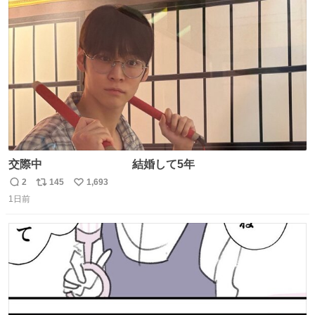
ト
数
数
交際中 結婚して5年
2
145
1,693
返
リ
い
1日前
信
ポ
い
数
ス
ね
ト
数
数