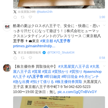
出張買取24時
@
kaitori24h
1:00
酷暑の夏はクロスポ八王子で、安全に・快適に・思い
っきり汗だくになって遊ぼう！ | 株式会社ヒューマッ
クスエンタテインメントのプレスリリース 〇東京都
八
王子市
👨‍💼東京
#
東京都
#
八王子市
prtimes.jp/main/html/rd/p…
東京首都圏情報局
@
TOKYO_Shuto634
0:58
【株主優待券 買取強化中】
#
大黒屋質八王子店
#
大黒
屋八王子店
#
質屋
#
質店
#
質預かり
#
質預り
#
pawnshop
#
八王子
#
八王子市
#
即日融資
#
即日現金
#
今月ピンチ
#
急な出費
#
預けて借りる
#
株主優待券買取
大黒屋質八
王子店 東京都八王子市中町7-9 Tel 042-620-5223
10:00〜19:00 定休日：無し
pic.x.com/1gQTnBVxGY