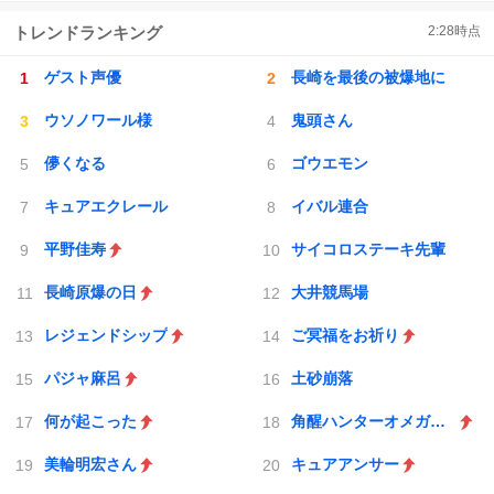
トレンドランキング
2:28
時点
ゲスト声優
長崎を最後の被爆地に
ウソノワール様
鬼頭さん
儚くなる
ゴウエモン
キュアエクレール
イバル連合
平野佳寿
サイコロステーキ先輩
長崎原爆の日
大井競馬場
レジェンドシップ
ご冥福をお祈り
パジャ麻呂
土砂崩落
何が起こった
角醒ハンターオメガホーン
美輪明宏さん
キュアアンサー