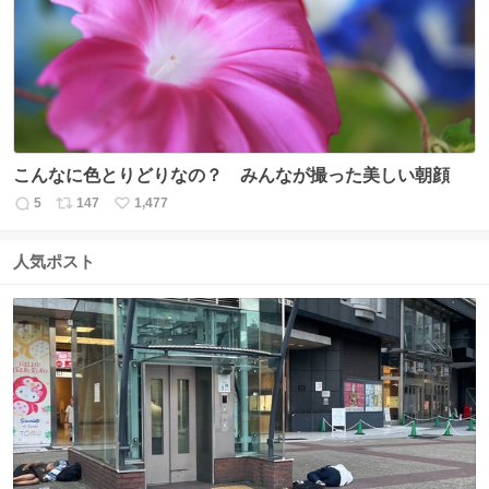
ト
数
数
こんなに色とりどりなの？ みんなが撮った美しい朝顔
5
147
1,477
返
リ
い
信
ポ
い
数
ス
ね
人気ポスト
ト
数
数