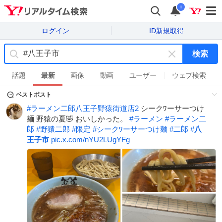
i
ログイン
ID新規取得
検索
キ
ー
話題
最新
画像
動画
ユーザー
ウェブ検索
ワ
ベストポスト
ー
ド
#
ラーメン二郎八王子野猿街道店2
シークﾜーサーつけ
を
麺 野猿の夏🤣 おいしかった。
#
ラーメン
#
ラーメン二
消
郎
#
野猿二郎
#
限定
#
シークﾜーサーつけ麺
#
二郎
#
八
す
王子市
pic.x.com/nYU2LUgYFg