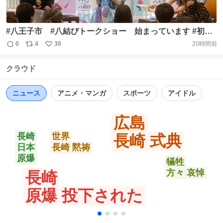
#八王子市 #八結びトークショー 始まっています #初宿
市長 も絶好調です！ https://t.co/rfpb0z4Xqh
0
4
30
20時間前
返
リ
い
信
ポ
い
クラウド
数
ス
ね
ト
数
数
ニュース
アニメ・マンガ
スポーツ
アイドル
広島
長崎
世界
長崎 式典
日本
長崎 黙祷
原爆
犠牲
方々 哀悼
長崎
原爆 投下された