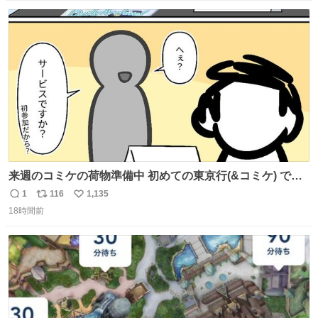
数
ス
ね
ト
数
数
来週のコミケの荷物準備中 初めての東京行(&コミケ) です
#C108
1
116
1,135
返
リ
い
18時間前
信
ポ
い
数
ス
ね
ト
数
数