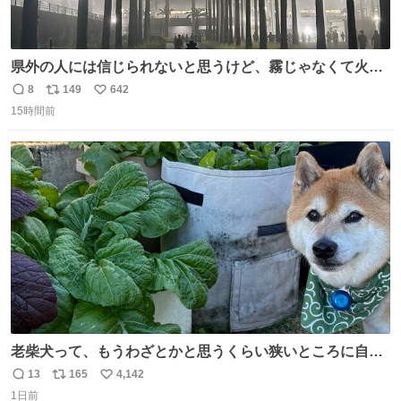
県外の人には信じられないと思うけど、霧じゃなくて火山
灰です🌋 #桜島
8
149
642
返
リ
い
15時間前
信
ポ
い
数
ス
ね
ト
数
数
老柴犬って、もうわざとかと思うくらい狭いところに自ら
はまりにいくじゃないですか？ 今朝ガーデニングしてる飼
13
165
4,142
返
リ
い
い主の間にはまってきて、最高に可愛かった♥️
1日前