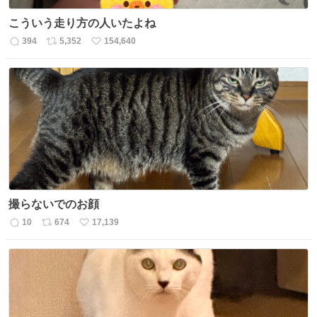
こういう走り方の人いたよね
394
5,352
154,640
返
リ
い
信
ポ
い
数
ス
ね
ト
数
数
撮らないでのお顔
10
674
17,139
返
リ
い
信
ポ
い
数
ス
ね
ト
数
数