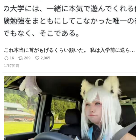
これ本当に首がもげるくらい頷いた。 私は入学前に送られ
てきた、大学のサークル紹介冊子を見た時点で終わりを感
16
209
2,965
返
リ
い
じたので、女子大でもないくせに偏差値の高い大学のイン
17時間前
信
ポ
い
カレサークルに突撃して所属するという奇行で事なきを得
数
ス
ね
た。 高偏差値に行けないならせめてそれくらいした方が予
ト
数
数
後がいいです。 https://t.co/9nMHIrETkw