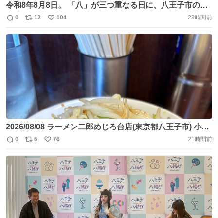
令和8年8月8日。 「八」が三つ重なる日に、八王子市の子
安神社にご挨拶。 七夕伝説では、鵲は翼を並べて天の川に
0
12
104
23時間前
返
リ
い
橋を架け、織姫と彦星を結ぶ鳥。 境内では、その鵲を“縁
信
ポ
い
結びと幸運の象徴”とした「八王子鵲祭」が開催予定で、本
数
ス
ね
日限定御朱印とご縁袋も拝受しました。 まさに八王子で迎
ト
数
数
える8・8・8。 https://t.co/oJQp8w0b2K
2026/08/08 ラーメン二郎めじろ台店(東京都八王子市) 小ラ
ーメン900円 おじさん達の夏休みということでこちらへ🚃
0
6
76
21時間前
返
リ
い
実は移転後初訪問だった😳ほんのりみりんの甘みを感じる
信
ポ
い
非乳化タイプのスープに肉々しいみっちり豚🐷そして平打
数
ス
ね
ちのウェービーな麺が特徴的❗️バランス良く美味しい1杯だ
ト
数
数
った😋 https://t.co/mwvGOp4A39