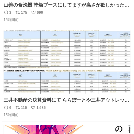
山善の食洗機 乾燥ブースにしてますが高さが欲しかったの
でコレクションケースを置くだけのツルセコ改造 扉が手前
3
175
690
返
リ
い
に開き天井の温度もしっかり上がるのでかなり使いやすく
15時間前
信
ポ
い
なりました😎
数
ス
ね
ト
数
数
三井不動産の決算資料にて ららぽーとや三井アウトレット
パークの店舗別売上高（2025年度）が一部判明
6
116
1,685
返
リ
い
15時間前
信
ポ
い
数
ス
ね
ト
数