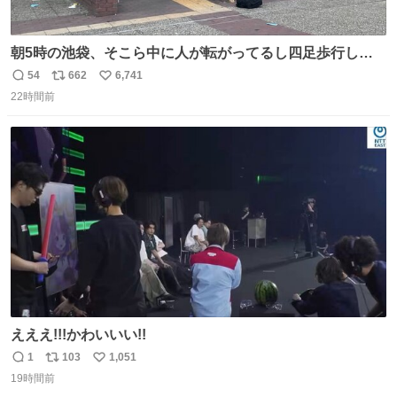
朝5時の池袋、そこら中に人が転がってるし四足歩行して
る人もいるしで良い街だ
54
662
6,741
返
リ
い
22時間前
信
ポ
い
数
ス
ね
ト
数
数
えええ!!!かわいいい!!
1
103
1,051
返
リ
い
19時間前
信
ポ
い