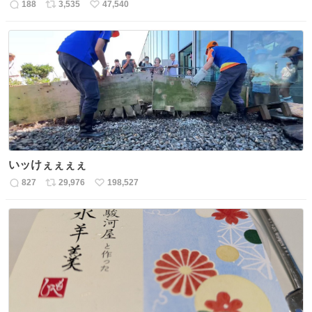
188
3,535
47,540
返
リ
い
信
ポ
い
数
ス
ね
ト
数
数
いッけぇぇぇぇ
827
29,976
198,527
返
リ
い
信
ポ
い
数
ス
ね
ト
数
数