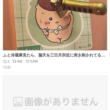
ト
数
数
ふと冷蔵庫見たら、脳天を三日月宗近に突き刺されてるく
りまんじゅうパイセンが
1
442
5,556
返
リ
い
1日前
信
ポ
い
数
ス
ね
ト
数
数