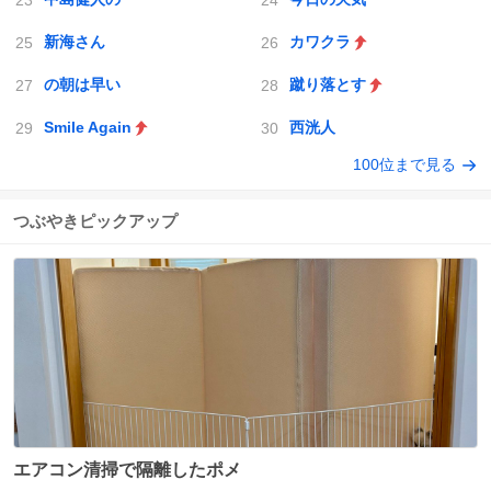
新海さん
カワクラ
の朝は早い
蹴り落とす
Smile Again
西洸人
100位まで見る
つぶやきピックアップ
エアコン清掃で隔離したポメ