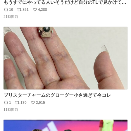
もうすでにやってる人いそうだけど自分のTLで見かけてな
い
10
851
4,288
返
リ
い
21時間前
信
ポ
い
数
ス
ね
ト
数
数
ブリスターチャームのグローグー小さ過ぎて今コレ
1
170
2,915
返
リ
い
11時間前
信
ポ
い
数
ス
ね
ト
数
数