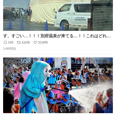
す、すごい…！！！別府温泉が来てる…！！これはどれぐ
らい待つんだろう…
105
4,638
33,895
返
リ
い
14時間前
信
ポ
い
数
ス
ね
ト
数
数