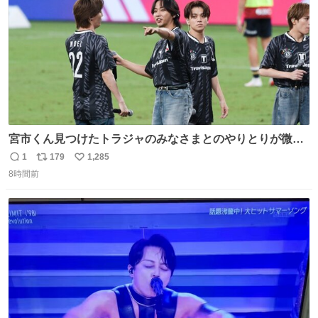
宮市くん見つけたトラジャのみなさまとのやりとりが微笑
ましかった…マリノス至上主義なのでこれ見てて一気に好
1
179
1,285
返
リ
い
感度が爆上がりました…🥹
8時間前
信
ポ
い
数
ス
ね
ト
数
数