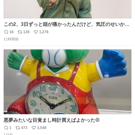
この2、3日ずっと頭が痛かったんだけど、気圧のせいかし
ら…
18
128
1,278
返
リ
い
11時間前
信
ポ
い
数
ス
ね
ト
数
数
悪夢みたいな目覚まし時計買えばよかった⚾
1
473
3,548
返
リ
い
1日前