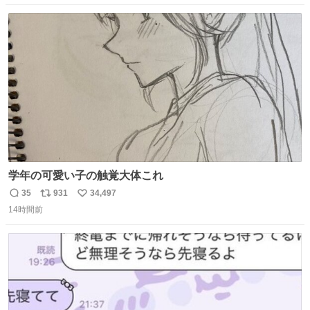
数
ス
ね
ト
数
数
学年の可愛い子の触覚大体これ
35
931
34,497
返
リ
い
14時間前
信
ポ
い
数
ス
ね
ト
数
数