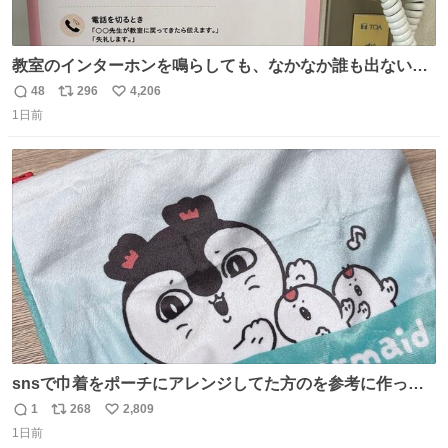
教室のインターホンを鳴らしても、なかなか誰も出ないこ
とがあります…。 もしかすると「電話の出方」に困ってい
48
296
4,206
返
リ
い
るのかもしれません。 そこで「何を話せばいいか」が見え
1日前
信
ポ
い
る手引きを用意して、安心して電話に出られるようにしま
数
ス
ね
す。 インターホンの応対も大切なコミュニケーションの学
ト
数
数
びです。
snsで巾着をポーチにアレンジしてた方のを参考に作って
みました🧵 裁縫は得意でないので、ザクザクの目測で縫い
1
268
2,809
返
リ
い
ましたので悪しからず🙏🏻 裏地は人魚のウロコ風な柄にし
1日前
信
ポ
い