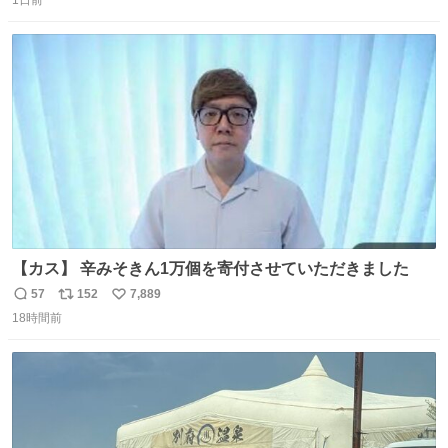
信
ポ
い
数
ス
ね
ト
数
数
【カス】 辛みそきん1万個を寄付させていただきました
57
152
7,889
返
リ
い
18時間前
信
ポ
い
数
ス
ね
ト
数
数