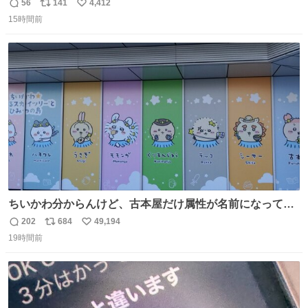
56
141
4,412
返
リ
い
15時間前
信
ポ
い
数
ス
ね
ト
数
数
ちいかわ分からんけど、古本屋だけ属性が名前になってる
のはどういうこと？
202
684
49,194
返
リ
い
19時間前
信
ポ
い
数
ス
ね
ト
数
数