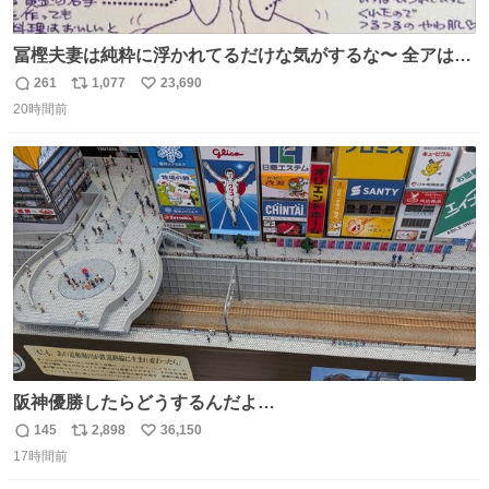
冨樫夫妻は純粋に浮かれてるだけな気がするな〜 全アはこ
こに自分の市場価値的なものを上乗せするので、 すっぴん
261
1,077
23,690
返
リ
い
＆寝起きのボサボサ頭でも「今日も可愛いね」が止まらな
20時間前
信
ポ
い
い。放っておくと永遠に髪撫でてきて作業進まない()
数
ス
ね
156cm40kg、年中日焼け止めとお友達の私より綺麗な手や
ト
数
数
めてもろて とか言う
阪神優勝したらどうするんだよ…
145
2,898
36,150
返
リ
い
17時間前
信
ポ
い
数
ス
ね