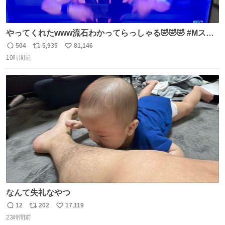
やってくれたwww流石わかってらっしゃる🤣🤣🤣 #Mステ
#西川貴教
504
5,935
81,146
返
リ
い
10時間前
信
ポ
い
数
ス
ね
ト
数
数
なんて失礼なやつ
12
202
17,119
返
リ
い
23時間前
信
ポ
い