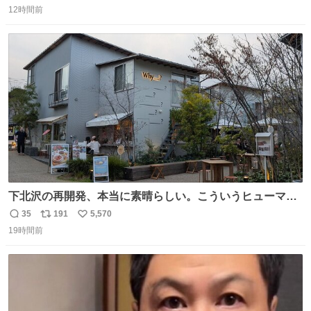
12時間前
信
ポ
い
数
ス
ね
ト
数
数
下北沢の再開発、本当に素晴らしい。こういうヒューマン
スケールの開発がいいんだよ。
35
191
5,570
返
リ
い
19時間前
信
ポ
い
数
ス
ね
ト
数
数