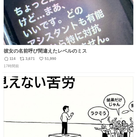
彼女の名前呼び間違えたレベルのミス
114
3,671
51,990
返
リ
い
17時間前
信
ポ
い
数
ス
ね
ト
数
数