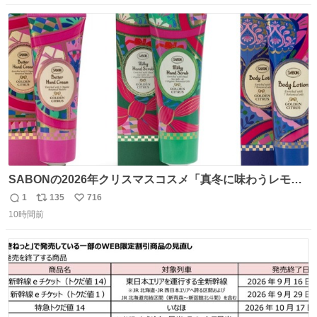
てみたらめっちゃ良き☺️ 島二郎とちいかわチャームもお気
数
ス
ね
に入り⭐️
ト
数
数
SABONの2026年クリスマスコスメ「真冬に味わうレモン
ティーの香り」限定ボディスクラブ＆バスオイルなど -
1
135
716
返
リ
い
fashion-press.net/news/149659
10時間前
信
ポ
い
数
ス
ね
ト
数
数