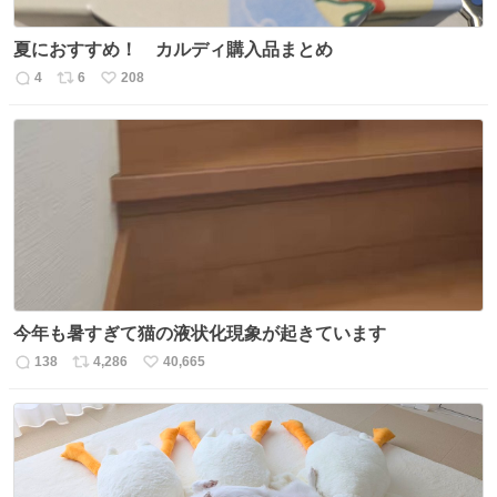
夏におすすめ！ カルディ購入品まとめ
4
6
208
返
リ
い
信
ポ
い
数
ス
ね
ト
数
数
今年も暑すぎて猫の液状化現象が起きています
138
4,286
40,665
返
リ
い
信
ポ
い
数
ス
ね
ト
数
数