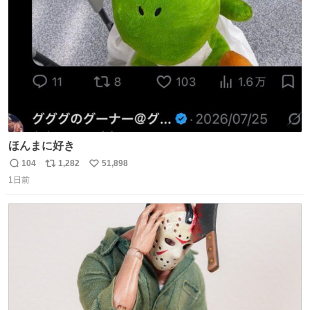
数
ほんまに好き
104
1,282
51,898
返
リ
い
1日前
信
ポ
い
数
ス
ね
ト
数
数