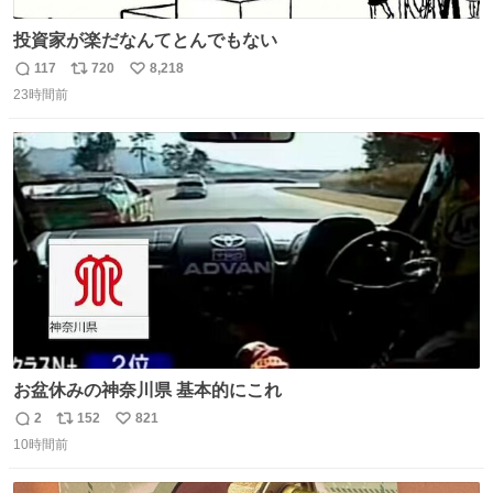
投資家が楽だなんてとんでもない
117
720
8,218
返
リ
い
23時間前
信
ポ
い
数
ス
ね
ト
数
数
お盆休みの神奈川県 基本的にこれ
2
152
821
返
リ
い
10時間前
信
ポ
い
数
ス
ね