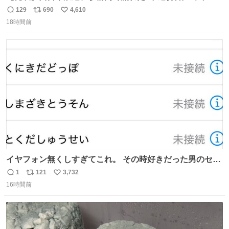
「被害届も検討」 news.livedoor.com/article/detail… 4日
129
690
4,610
返
リ
い
に西鉄福岡（天神）駅および薬院駅で発生した駅構内放送
18時間前
信
ポ
い
事案について声明を公表した。「第三者によって駅構内放
数
ス
ね
送設備に外部から不正に音声が流された可能性も含めて確
ト
数
数
認を実施」と説明した。
イヤフォン無くしすぎてこれ。 その時好きだった男のセコ
ムの名前にしてる
1
121
3,732
返
リ
い
16時間前
信
ポ
い
数
ス
ね
ト
数
数