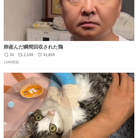
卵産んだ瞬間回収された鶏
30
2,149
41,809
返
リ
い
16時間前
信
ポ
い
数
ス
ね
ト
数
数