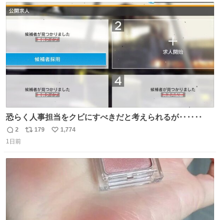
ト
数
数
恐らく人事担当をクビにすべきだと考えられるが‥‥‥
2
179
1,774
返
リ
い
1日前
信
ポ
い
数
ス
ね
ト
数
数