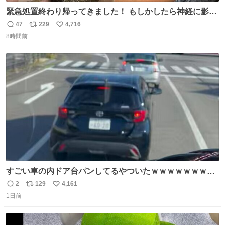
緊急処置終わり帰ってきました！ もしかしたら神経に影響
も出ているのかもと、、その影響で出にくいのもあるかも
47
229
4,716
返
リ
い
との事 内臓エコーもしてみると少し動きが弱いのかもなぁ
8時間前
信
ポ
い
と先生が言っておりました。 明日また病院です！ 帰ってき
数
ス
ね
て弟にぐるぐる言いながら甘えん坊してました☺️
ト
数
数
すごい車の内ドア台パンしてるやついたｗｗｗｗｗｗｗｗ
ｗｗｗｗｗｗ
2
129
4,161
返
リ
い
1日前
信
ポ
い
数
ス
ね
ト
数