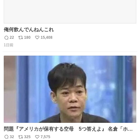
俺何飲んでんねんこれ
22
180
15,408
返
リ
い
1日前
信
ポ
い
数
ス
ね
ト
数
数
問題『アメリカが保有する空母 5つ答えよ』 名倉「ホン
マごめん、日本」
32
325
7,575
返
リ
い