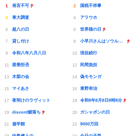
発言不可
国税不祥事
東大調査
アラウホ
超八の日
世界猫の日
貸し付け
小早川さんはソウルライク
令和八年八月八日
現役続行
搭乗拒否
民間負担
木梨の会
偽モモンガ
マイあさ
東野幸治
夜明けのラヴィット
令和8年8月8日8時8分
discord鯖落ち
ガシャポンの日
遊学館
9000万回
中島健人の
今日の天気