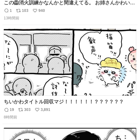
この🦁消火訓練かなんかと間違えてる。 お姉さんかわいそ
うに（笑）
1
103
940
返
リ
い
13時間前
信
ポ
い
数
ス
ね
ト
数
数
ちいかわタイトル回収マジ！！！！！！？？？？？？
19
303
3,891
返
リ
い
8時間前
信
ポ
い
数
ス
ね
ト
数
数