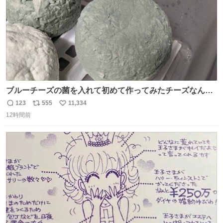
ブルーチーズの菌を入れて初めて作ってみたチーズなんだ
けど 本能でちょっとヤバいと思っちゃう見た目だな
123
555
11,334
返
リ
い
12時間前
信
ポ
い
数
ス
ね
ト
数
数