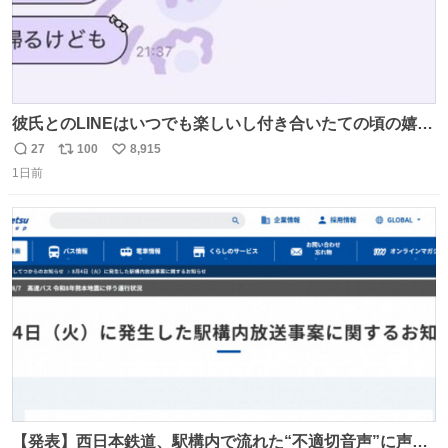
彼氏とのLINEはいつでも楽しいし付き合いたての頃の嬉し
かったLINEは無限にあるけど(同棲前は1日で各50通くらい
27
100
8,915
返
リ
い
送りあってたし)最近嬉しかったのはこれ
1日前
信
ポ
い
数
ス
ね
ト
数
数
【発表】西日本鉄道、駅構内で流れた“不適切音声”に声明