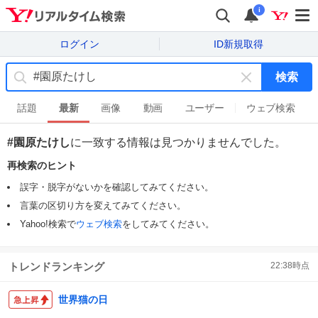
i
ログイン
ID新規取得
検索
キ
ー
話題
最新
画像
動画
ユーザー
ウェブ検索
ワ
ー
#園原たけし
に一致する情報は見つかりませんでした。
ド
再検索のヒント
を
消
誤字・脱字がないかを確認してみてください。
す
言葉の区切り方を変えてみてください。
Yahoo!検索で
ウェブ検索
をしてみてください。
トレンドランキング
22:38
時点
世界猫の日