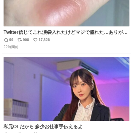
Twitter信じてこれ涙袋入れたけどマジで盛れた…ありがと
う…
99
908
17,826
返
リ
い
22時間前
信
ポ
い
数
ス
ね
ト
数
数
私元OLだから 多少お仕事手伝えるよ