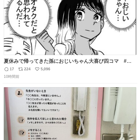
夏休みで帰ってきた孫におじいちゃん大喜び四コマ #四
コマ漫画 #Web漫画 #漫画が読めるハッシュタグ
17
224
5,096
返
リ
い
10時間前
信
ポ
い
数
ス
ね
ト
数
数