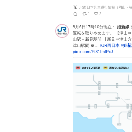
JR西日本列車運行情報（岡山・
1
2
8月6日17時10分現在：
姫新線
運転を取りやめます。 【津山⇒新
山駅～新見駅間 【新見⇒津山方面
津山駅間 ※…
#
JR西日本
#
姫新
pic.x.com/Ft31ImfPxJ