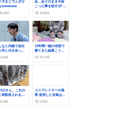
メダまじでふざけ
あ…ありのまま今起
なwwwwww
こった事を話すぜ! コ
ナン展で女の子に
61,967
10,651
い
「千速さんです
か！？」 と声をかけ
い
られた。 あぁ鞄の装
ね
飾かなと思ったら
数
「背も高いし見た目
もすごく千速さんだ
と思いました！」 そ
んなに内緒で会社
10年間一緒の布団で
れでは聞いてくださ
上司と付き合って
寝てきた結果こうな
い。 ＿人人人人人＿
す
りました…
＞今日は私服＜ ￣
4,328
70,734
い
Y^Y^Y^Y^Y^￣ #白
い
樹鳥取大阪コナン旅
行2026
ね
数
AISOさん、これの
コスプレイヤーの現
に表彰状入れる筒
実 使用した衣装は破
いとくと一緒に売
損防止のため洗濯機
2,194
2,584
い
ますのでご検討下
に入れられないの
い
で、大体こんな感じ
い
で浸け置きした後に