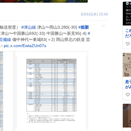
8月6日(木) 15:44
（輸送密度）
#
津山線
津山〜岡山3,280(-30)
#
姫新
こ
津山〜中国勝山692(-33) 中国勝山〜新見95(-4)
#
だ
芸備線
備中神代〜東城83(＋2) 岡山県北の鉄道 芸
い
pic.x.com/EwtaZUn07s
い
い
ね
数
息
が
で
い
煮
れ
い
に
ね
た
数
な