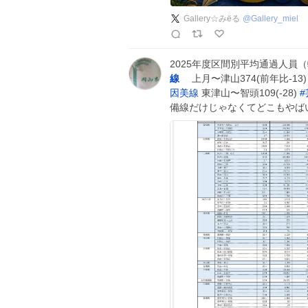
Gallery☆みëる
@
Gallery_miel
2025年度区間別平均通過人員
線
上月〜津山374(前年比-13) 
因美線
東津山〜智頭109(-28)
#
備線だけじゃなくてどこもやば