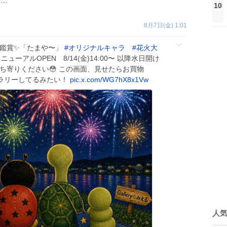
e0…
10
8月7日(金) 1:01
火鑑賞✨️「たまや〜」
#
オリジナルキャラ
#
花火大
ニューアルOPEN 8/14(金)14:00〜 以降水日開け
ち寄りください😳 この画面、見せたらお買物
ラリーしてるみたい！
pic.x.com/WG7hX8x1Vw
人