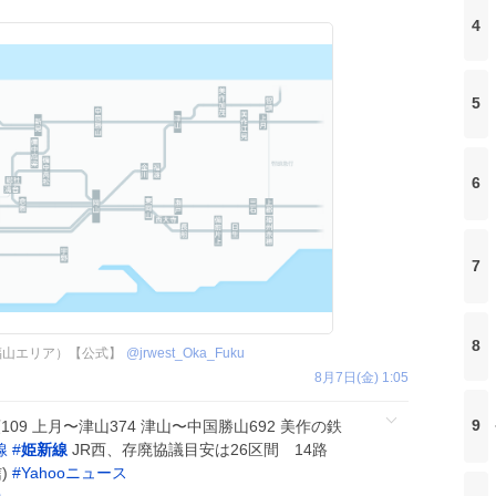
4
5
6
7
8
福山エリア）【公式】
@
jrwest_Oka_Fuku
8月7日(金) 1:05
9
09 上月〜津山374 津山〜中国勝山692 美作の鉄
線
#
姫新線
JR西、存廃協議目安は26区間 14路
)
#
Yahooニュース