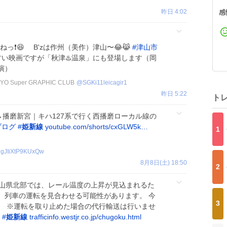
昨日 4:02
感
っ❗😆 B'zは作州（美作）津山〜😂😹
#
津山市
い映画ですが「秋津♨️温泉」にも登場します（岡
演）
OYO Super GRAPHIC CLUB
@
SGKi11leicagir1
昨日 5:22
ト
播磨新宮｜キハ127系で行く西播磨ローカル線の
ブログ
#
姫新線
youtube.com/shorts/cxGLW5k…
1
gJIiXtP9KUxQw
8月8日(土) 18:50
2
、岡山県北部では、レール温度の上昇が見込まれるた
、列車の運転を見合わせる可能性があります。 今
3
。 ※運転を取り止めた場合の代行輸送は行いませ
#
姫新線
trafficinfo.westjr.co.jp/chugoku.html