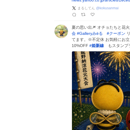
news.yahoo.co.jp/articles/2ec
まるしてん
@
kokusanmai
夏の思い出🎆 オチョたちと花
会
#
Galleryみëる
#
クーポン
リ
てます。※不定休 お気軽にお立
10%OFF
#
姫新線
もスタンプ