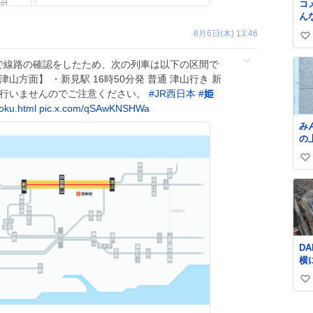
コ
ん
8月6日(木) 13:46
い
い
で線路の確認をしたため、次の列車は以下の区間で
ね
山方面】 ・新見駅 16時50分発 普通 津山行き 新
数
、行いませんのでご注意ください。
#
JR西日本
#
姫
goku.html
pic.x.com/qSAwKNSHWa
み
の
ま
い
い
ね
数
D
横
お
い
れ
さ
い