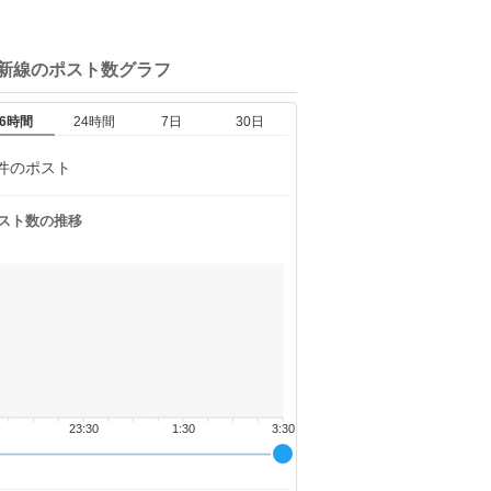
姫新線の
ポスト数グラフ
6時間
24時間
7日
30日
件のポスト
スト数の推移
23:30
1:30
3:30