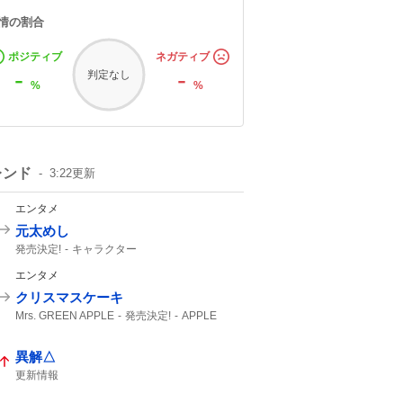
情の割合
ポジティブ
ネガティブ
-
-
判定なし
%
%
レンド
3:22
更新
エンタメ
元太めし
発売決定!
キャラクター
エンタメ
クリスマスケーキ
Mrs. GREEN APPLE
発売決定!
APPLE
異解△
更新情報