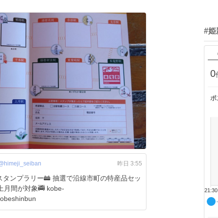
#
0
ポ
@himeji_seiban
昨日 3:55
スタンプラリー🚋 抽選で沿線市町の特産品セッ
対象🚎 kobe-
21:30
kobeshinbun