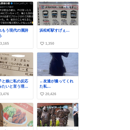
れもう現代の漢詩
浜松町駅すげぇ…
ろ
3,165
1,350
い
い
ね
数
子と娘に私の反応
←友達が撮ってくれ
みたいと言う理由
た私
、セブンの赤魚の
3,476
20,426
い
付けを食べさせら
友達が描いてく
、ちいかわの映画
れた私→
い
連れてこられまし
ね
 一体どういうこと
数
んやで…