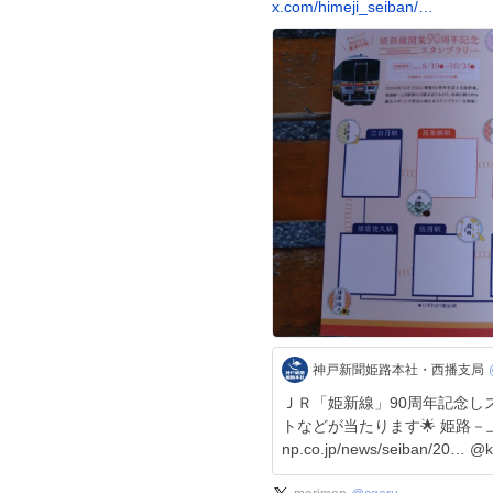
x.com/himeji_seiban/…
神戸新聞姫路本社・西播支局
ＪＲ「姫新線」90周年記念し
トなどが当たります🌟 姫路－上月間が
np.co.jp/news/seiban/20… @