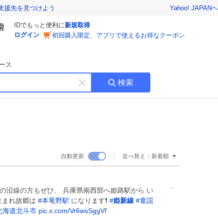
Yahoo! JAPAN
ヘ
支援先を見つけよう
IDでもっと便利に
新規取得
ログイン
初回購入限定、アプリで使えるお得なクーポン
ース
検索
キ
ー
ワ
ー
ド
を
消
自動更新
並べ替え：
新着順
す
 の沿線の方もぜひ、 兵庫県南西部へ姫路駅から い
の生まれ故郷は
#
本竜野駅
になります❗️
#
姫新線
#
童謡
北海道北斗市
pic.x.com/Vr6wsSggVf