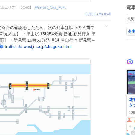
ね
数
電
福山エリア）【公式】
@
jrwest_Oka_Fuku
8月6日(木) 8:48
北海
で線路の確認をしたため、次の列車は以下の区間で
湘
見方面】 ・津山駅 15時54分発 普通 新見行き 津
】 ・新見駅 16時50分発 普通 津山行き 新見駅～
線
trafficinfo.westjr.co.jp/chugoku.html
花
タ
で
12
賛