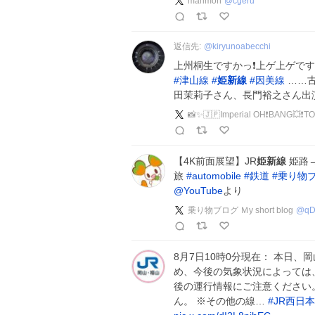
marimon
@
cgeru
返信先:
@
kiryunoabecchi
上州桐生ですかっ❗上ゲ上ゲですね
#
津山線
#
姫新線
#
因美線
……古
田茉莉子さん、長門裕之さん出
📸✨🇯🇵Imperial OH❗BANG💥❗T
【4K前面展望】JR
姫新線
姫路→
旅
#
automobile
#
鉄道
#
乗り物
@YouTube
より
乗り物ブログ Ｍy short blog
@
qD
8月7日10時0分現在： 本日
め、今後の気象状況によっては
後の運行情報にご注意ください
ん。 ※その他の線…
#
JR西日本