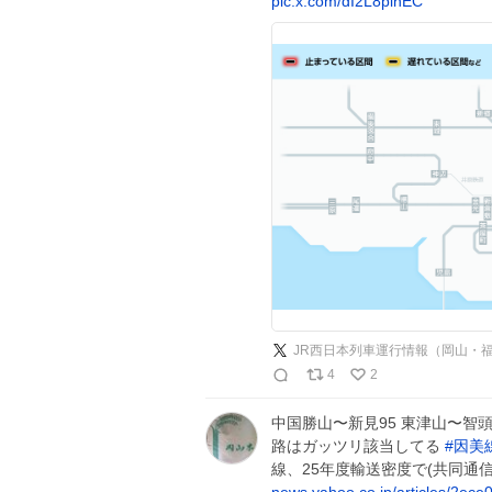
pic.x.com/dI2L8pihEC
JR西日本列車運行情報（岡山・
4
2
中国勝山〜新見95 東津山〜智頭1
路はガッツリ該当してる
#
因美
線、25年度輸送密度で(共同通信