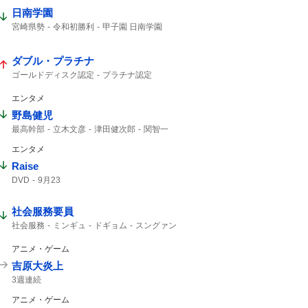
日南学園
宮崎県勢
令和初勝利
甲子園 日南学園
サヨナラ
8年ぶり
高校野球
出場した
2アウトから
夏の甲子園
ダブル・プラチナ
ゴールドディスク認定
プラチナ認定
エンタメ
野島健児
最高幹部
立木文彦
津田健次郎
関智一
関智一さん
踊る大捜査線
制服姿
警察
エンタメ
Raise
DVD
9月23
社会服務要員
社会服務
ミンギュ
ドギョム
スングァン
ディノ
アニメ・ゲーム
吉原大炎上
3週連続
アニメ・ゲーム