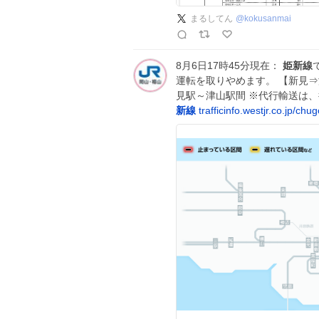
まるしてん
@
kokusanmai
8月6日17時45分現在：
姫新線
運転を取りやめます。 【新見⇒津
見駅～津山駅間 ※代行輸送は
新線
trafficinfo.westjr.co.jp/chu