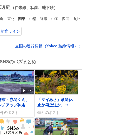
ね
手洗い…
数
車遅延
（在来線、私鉄、地下鉄）
道
東北
関東
中部
近畿
中国
四国
九州
南新宿ライン
全国の運行情報（Yahoo!路線情報）
SNSのバズまとめ
0:32
0
巻東・赤間くん、
「マイあさ」放送休
ッチアップ神走塁
止か再放送か、ユー
追加点 SNSで称
ザーの「休み？」声
9
件のポスト
65
件のポスト
の声続出
が広がり期待と不安
が交錯