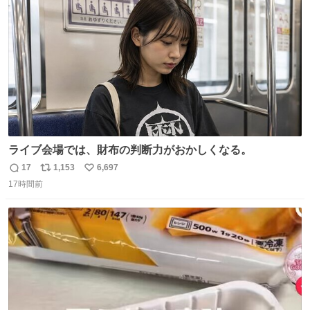
数
ライブ会場では、財布の判断力がおかしくなる。
17
1,153
6,697
返
リ
い
17時間前
信
ポ
い
数
ス
ね
ト
数
数