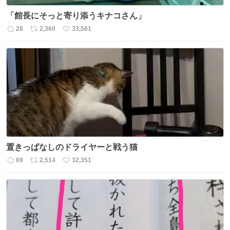
「館長にそっと寄り添うキナコさん」
28
2,360
33,561
返
リ
い
信
ポ
い
数
ス
ね
ト
数
数
置きっぱなしのドライヤーと戦う猫
69
2,514
32,351
返
リ
い
信
ポ
い
数
ス
ね
ト
数
数