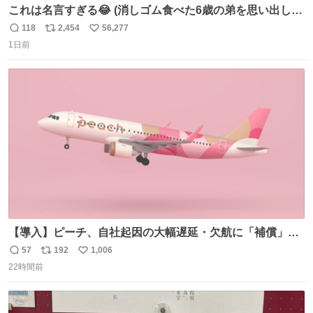
これは名言すぎる😂 (消しゴム食べた6歳の弟を思い出しな
がら)
118
2,454
56,277
返
リ
い
1日前
信
ポ
い
数
ス
ね
ト
数
数
【導入】ピーチ、自社起因の大幅遅延・欠航に「補償」開
始へ news.livedoor.com/article/detail… 同社に起因する理
57
192
1,006
返
リ
い
由によって大幅遅延や欠航が発生した場合、乗客が負担し
22時間前
信
ポ
い
た宿泊費や交通費を、領収書の事後申請に基づき、国内線
数
ス
ね
は1人あたり上限1万円、国際線は上限2万円まで支払う。
ト
数