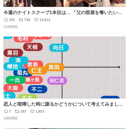
今週のナイトスクープ1本目は… 「父の部屋を奪いたい姉
妹」
292
738
13,612
返
リ
い
21時間前
信
ポ
い
数
ス
ね
ト
数
数
恋人と喧嘩した時に謝るかどうかについて考えてみました
💭 ▶︎自分から謝る or 悪くないなら謝らない ▶︎ねちねちす
7
183
1,853
返
リ
い
る or さっぱりしている 個人的見解です！色々と許してく
18時間前
信
ポ
い
ださい！
数
ス
ね