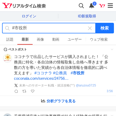
i
ログイン
ID新規取得
検索
キ
ー
話題
最新
画像
動画
ユーザー
ウェブ検索
ワ
ベストポスト
ー
ド
ココナラで出品したサービスが購入されました！ 「公
を
務員に特化・各自治体の情報取集し合格へ導きます 多
消
数の方を導いた実績から各自治体情報を徹底的に調べ
す
支えます」
#
ココナラ
#
公務員
#
市役所
coconala.com/services/24756…
未来へのサポーター 転職・就活攻略(^^)
@
aruzou0725
3:56
分析グラフを見る