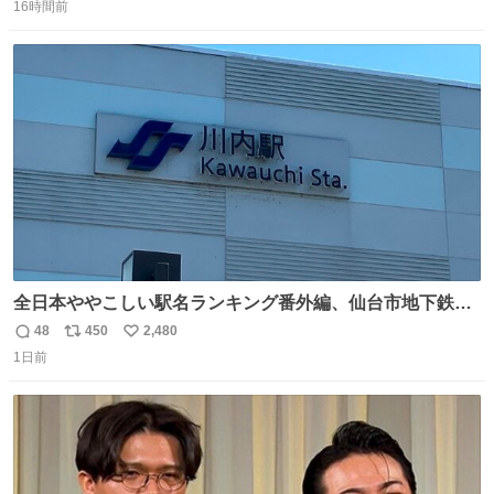
16時間前
信
ポ
い
数
ス
ね
ト
数
数
全日本ややこしい駅名ランキング番外編、仙台市地下鉄川
内駅
48
450
2,480
返
リ
い
1日前
信
ポ
い
数
ス
ね
ト
数
数