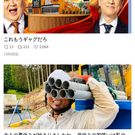
これもうギャグだろ
13
221
3,066
返
リ
い
19時間前
信
ポ
い
数
ス
ね
ト
数
数