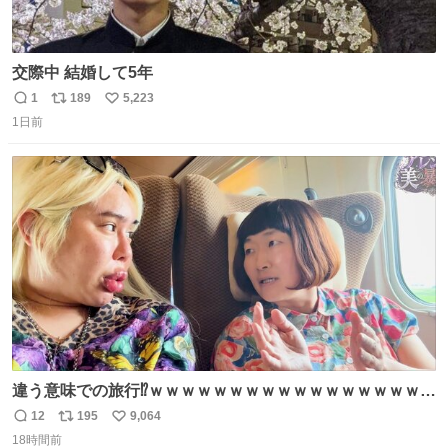
交際中 結婚して5年
1
189
5,223
返
リ
い
1日前
信
ポ
い
数
ス
ね
ト
数
数
違う意味での旅行⁉️ｗｗｗｗｗｗｗｗｗｗｗｗｗｗｗｗｗｗ
ｗ
12
195
9,064
返
リ
い
18時間前
信
ポ
い