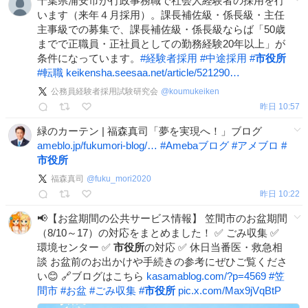
千葉県浦安市が行政事務職で社会人経験者の採用を行
います（来年４月採用）。課長補佐級・係長級・主任
主事級での募集で、課長補佐級・係長級ならば「50歳
までで正職員・正社員としての勤務経験20年以上」が
条件になっています。
#
経験者採用
#
中途採用
#
市役所
#
転職
keikensha.seesaa.net/article/521290…
公務員経験者採用試験研究会
@
koumukeiken
昨日 10:57
緑のカーテン | 福森真司「夢を実現へ！」ブログ
ameblo.jp/fukumori-blog/…
#
Amebaブログ
#
アメブロ
#
市役所
福森真司
@
fuku_mori2020
昨日 10:22
📢【お盆期間の公共サービス情報】 笠間市のお盆期間
（8/10～17）の対応をまとめました！ ✅ ごみ収集 ✅
環境センター ✅
市役所
の対応 ✅ 休日当番医・救急相
談 お盆前のお出かけや手続きの参考にぜひご覧くださ
い😊 🔗ブログはこちら
kasamablog.com/?p=4569
#
笠
間市
#
お盆
#
ごみ収集
#
市役所
pic.x.com/Max9jVqBtP