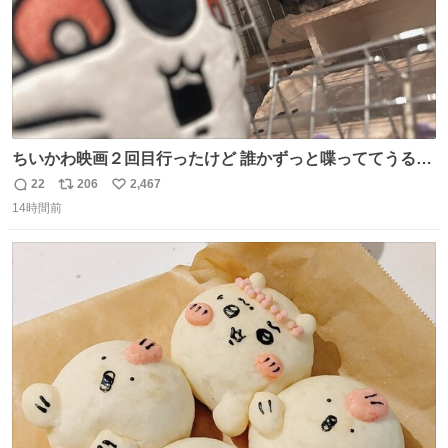
ちいかわ映画２回目行ったけど 誰かずっと喋っててうるさ
かった 許せねえ
22
206
2,467
返
リ
い
14時間前
信
ポ
い
数
ス
ね
ト
数
数