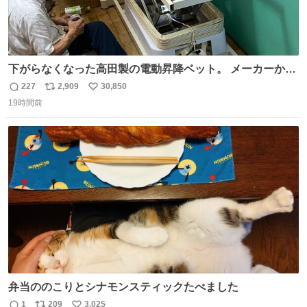
下がらなくなった高田製の電動昇降ベット。 メーカーから
は、完全に見放されたんですが、 見事に85歳の父が治しま
227
2,909
30,850
返
リ
い
した。 うちの父は、トヨタカローラのボディをオート生産
19時間前
信
ポ
い
する、工業ロボットの製作者なんですが、 父が電動ベット
数
ス
ね
の配線をハンダで修理している横で、
ト
数
数
弁当ののこりとシナモンスティックたべました
1
209
3,025