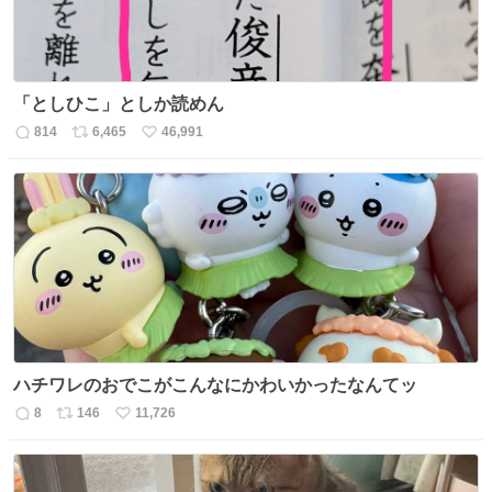
「としひこ」としか読めん
814
6,465
46,991
返
リ
い
信
ポ
い
数
ス
ね
ト
数
数
ハチワレのおでこがこんなにかわいかったなんてッ
8
146
11,726
返
リ
い
信
ポ
い
数
ス
ね