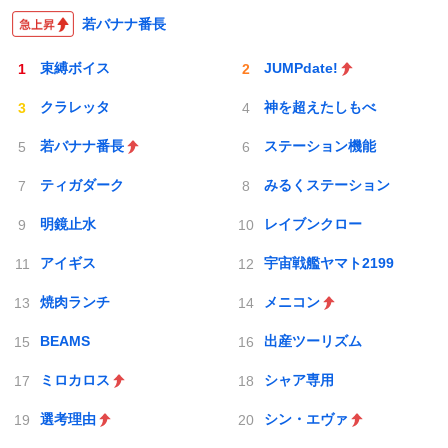
若バナナ番長
束縛ボイス
JUMPdate!
クラレッタ
神を超えたしもべ
若バナナ番長
ステーション機能
ティガダーク
みるくステーション
明鏡止水
レイブンクロー
アイギス
宇宙戦艦ヤマト2199
焼肉ランチ
メニコン
BEAMS
出産ツーリズム
ミロカロス
シャア専用
選考理由
シン・エヴァ