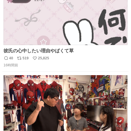
彼氏の心中したい理由やばくて草
40
519
25,825
返
リ
い
16時間前
信
ポ
い
数
ス
ね
ト
数
数