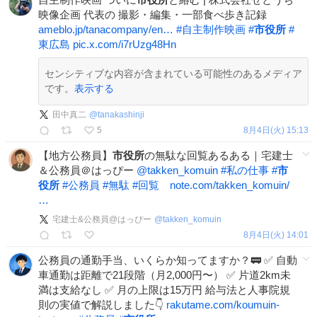
映像企画 代表の 撮影・編集・一部食べ歩き記録
ameblo.jp/tanacompany/en…
#
自主制作映画
#
市役所
#
東広島
pic.x.com/i7rUzg48Hn
センシティブな内容が含まれている可能性のあるメディア
です。
表示する
田中真二
@
tanakashinji
5
8月4日(火) 15:13
【地方公務員】
市役所
の無駄な回覧あるある｜宅建士
＆公務員＠はっぴー
@takken_komuin
#
私の仕事
#
市
役所
#
公務員
#
無駄
#
回覧
note.com/takken_komuin/
…
宅建士&公務員@はっぴー
@
takken_komuin
8月4日(火) 14:01
公務員の通勤手当、いくらか知ってますか？🚃 ✅ 自動
車通勤は距離で21段階（月2,000円〜） ✅ 片道2km未
満は支給なし ✅ 月の上限は15万円 給与法と人事院規
則の実値で解説しました👇
rakutame.com/koumuin-