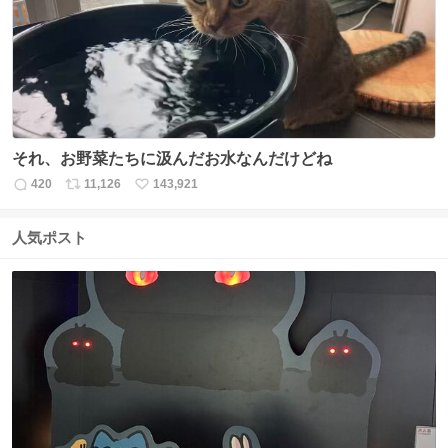
ト
数
数
それ、お野菜たちに汲んだお水なんだけどね
420
11,126
143,921
返
リ
い
信
ポ
い
数
ス
ね
人気ポスト
ト
数
数