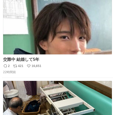
ト
数
数
交際中 結婚して5年
2
421
16,651
返
リ
い
22時間前
信
ポ
い
数
ス
ね
ト
数
数