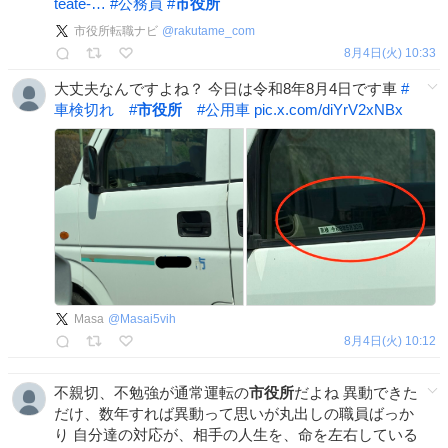
teate-…
#
公務員
#
市役所
市役所転職ナビ
@
rakutame_com
8月4日(火) 10:33
大丈夫なんですよね？ 今日は令和8年8月4日です車
#
車検切れ
#
市役所
#
公用車
pic.x.com/diYrV2xNBx
Masa
@
Masai5vih
8月4日(火) 10:12
不親切、不勉強が通常運転の
市役所
だよね 異動できた
だけ、数年すれば異動って思いが丸出しの職員ばっか
り 自分達の対応が、相手の人生を、命を左右している