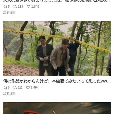
大人の夏休みが始まりましたね。 盆休みの初笑いは私の現
場コスプレ マスターイーでお願いします！！
5
133
1,540
返
リ
い
20時間前
信
ポ
い
数
ス
ね
ト
数
数
何の作品かわからんけど、本編観てみたいって思ったwww
韓ドラよね？
6
111
2,904
返
リ
い
15時間前
信
ポ
い
数
ス
ね
ト
数
数