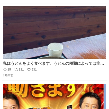
数
ス
ね
ト
数
数
私はうどんをよく食べます。うどんの種類によっては非常
食にもなります。生うどんは消費期限が短く、冷凍うどん
15
131
931
返
リ
い
は長持ちする代わりに停電に弱いので、乾麺タイプのうど
7時間前
信
ポ
い
んなら水分が少なく長期保存するのにおすすめです。アル
数
ス
ね
ファ化米や缶詰など、色々な非常食がありますが、うどん
ト
数
数
もいかがでしょうか？