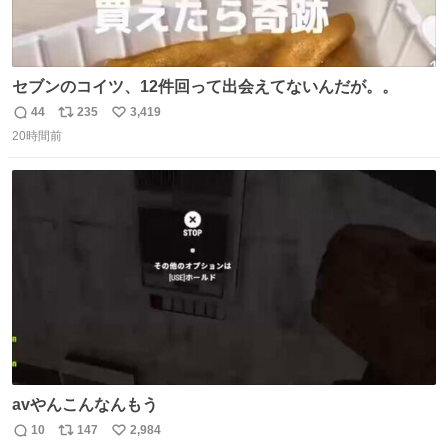
セブンのコイツ、12件回って出会えてないんだが。。
44
235
3,419
返
リ
い
20時間前
信
ポ
い
数
ス
ね
ト
数
数
avやんこんなんもう
10
147
2,984
返
リ
い