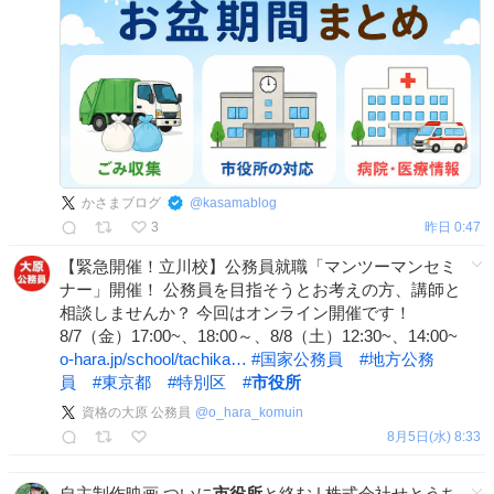
かさまブログ
@
kasamablog
3
昨日 0:47
【緊急開催！立川校】公務員就職「マンツーマンセミ
ナー」開催！ 公務員を目指そうとお考えの方、講師と
相談しませんか？ 今回はオンライン開催です！
8/7（金）17:00~、18:00～、8/8（土）12:30~、14:00~
o-hara.jp/school/tachika…
#
国家公務員
#
地方公務
員
#
東京都
#
特別区
#
市役所
資格の大原 公務員
@
o_hara_komuin
8月5日(水) 8:33
自主制作映画 ついに
市役所
と絡む | 株式会社せとうち