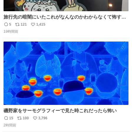
旅行先の暗闇にいたこれがなんなのかわからなくて怖すぎ
た 子どもたちも怖がりまくってた👻 ちいかわってこういう
5
121
1,415
返
リ
い
感じのお話なんですか…？
19時間前
信
ポ
い
数
ス
ね
ト
数
数
磯野家をサーモグラフィーで見た時これだったら怖い
15
100
3,796
返
リ
い
2時間前
信
ポ
い