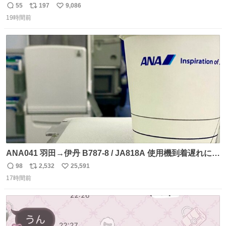
55
197
9,086
返
リ
い
19時間前
信
ポ
い
数
ス
ね
ト
数
数
ANA041 羽田→伊丹 B787-8 / JA818A 使用機到着遅れにつ
き 「安全に支障ない範囲で1分1秒でも遅延回復に努めてお
98
2,532
25,591
返
リ
い
ります」と機長の気合い十分！ が、フライトは順調に進み
17時間前
信
ポ
い
すぎ… 「飛ばしすぎたせいか現在奈良県上空での待機を命
数
ス
ね
じられております」 でコンソメスープ吹き出しそうになり
ト
数
数
ましたw