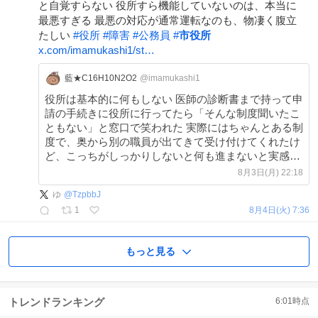
と自覚すらない 役所すら機能していないのは、本当に
最悪すぎる 最悪の対応が通常運転なのも、物凄く腹立
たしい
#
役所
#
障害
#
公務員
#
市役所
x.com/imamukashi1/st…
藍★C16H10N2O2
@imamukashi1
役所は基本的に何もしない 医師の診断書まで持って申
請の手続きに役所に行ってたら「そんな制度聞いたこ
ともない」と窓口で笑われた 実際にはちゃんとある制
度で、奥から別の職員が出てきて受け付けてくれたけ
ど、こっちがしっかりしないと何も進まないと実感
x.com/Nanaio627/stat…
8月3日(月) 22:18
ゆ
@
TzpbbJ
1
8月4日(火) 7:36
もっと見る
トレンドランキング
6:01
時点