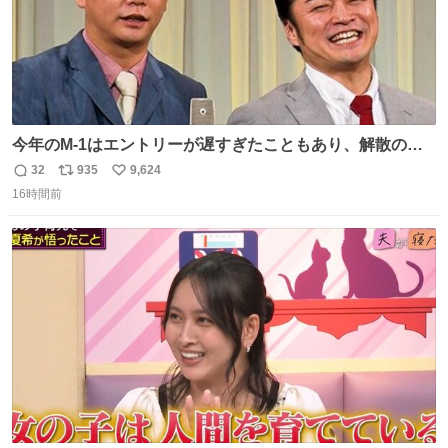
今年のM-1はエントリーが遅すぎたこともあり、解散の可
能性を作り出してからのスタート！！ 遅くなって申し訳な
32
935
9,624
返
リ
い
い🙏 エントリーナンバーは「GO!無策!」でかなり覚えやす
16時間前
信
ポ
い
い！応援をお願いすることになりそう！！
数
ス
ね
ト
数
数