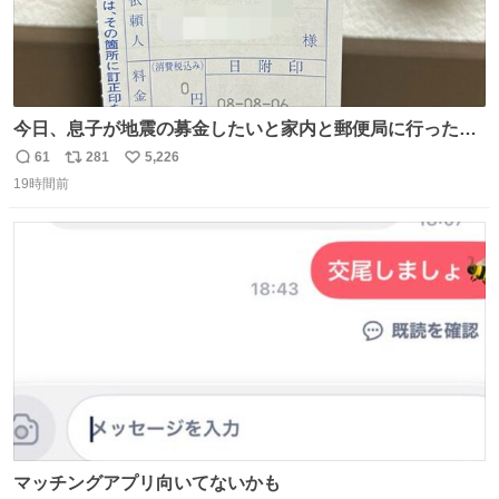
今日、息子が地震の募金したいと家内と郵便局に行ったみ
たいです。おもちゃとか買う選択肢もあったと思うけど、
61
281
5,226
返
リ
い
自分で貯めてた2万円を役に立てて欲しい、みんなも元気
19時間前
信
ポ
い
になって欲しいと。家内も一緒に募金したので、自分も何
数
ス
ね
かできたらなぁと思いました。
ト
数
数
マッチングアプリ向いてないかも