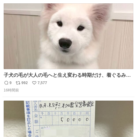
数
ス
ね
ト
数
数
子犬の毛が大人の毛へと生え変わる時期だけ、着ぐるみを
着てるように見える良さがあります
9
992
7,577
返
リ
い
16時間前
信
ポ
い
数
ス
ね
ト
数
数