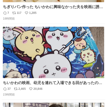
ちぎりパン作った ちいかわに興味なかった夫を映画に誘い
出すことに成功したからさァ、永遠のいのち食べさせてか
7
117
1,285
返
リ
い
ら観に行くねッ🎫
18時間前
信
ポ
い
数
ス
ね
ト
数
数
ちいかわの映画、幼児を連れて入場できる回があったので
子どもを連れて観てきたんですけど、セイレーンの登場シ
37
2,465
20,846
返
リ
い
ーンで場内のベビーが一斉に泣き出してたのがとてもよい
15時間前
信
ポ
い
映画体験でした。
数
ス
ね
ト
数