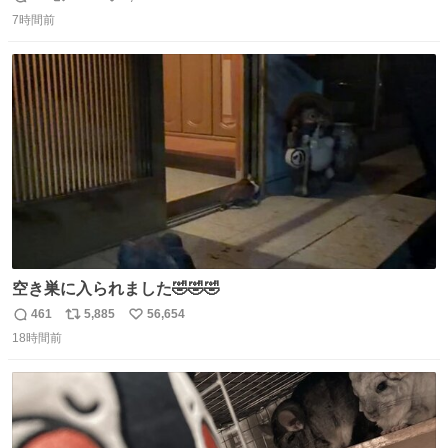
返
リ
い
7時間前
信
ポ
い
数
ス
ね
ト
数
数
空き巣に入られました🤣🤣🤣
461
5,885
56,654
返
リ
い
18時間前
信
ポ
い
数
ス
ね
ト
数
数