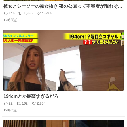
彼女とシーソーの彼女抜き 夜の公園って不審者が現れそう
で怖いんだよな
146
1,835
43,408
返
リ
い
17時間前
信
ポ
い
数
ス
ね
ト
数
数
194cmとか最高すぎるだろ
22
102
2,834
返
リ
い
19時間前
信
ポ
い
数
ス
ね
ト
数