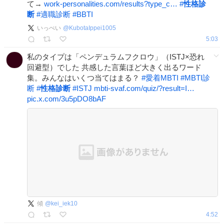
て→
work-personalities.com/results?type_c…
#
性格診
断
#
適職診断
#
BBTI
いっぺい
@
KubotaIppei1005
5:03
私のタイプは「ペンデュラムフクロウ」（ISTJ×恐れ
回避型）でした 共感した言葉ほど大きく出るワード
集。みんなはいくつ当てはまる？
#
愛着MBTI
#
MBTI診
断
#
性格診断
#
ISTJ
mbti-svaf.com/quiz/?result=I…
pic.x.com/3u5pDO8bAF
傾
@
kei_iek10
4:52