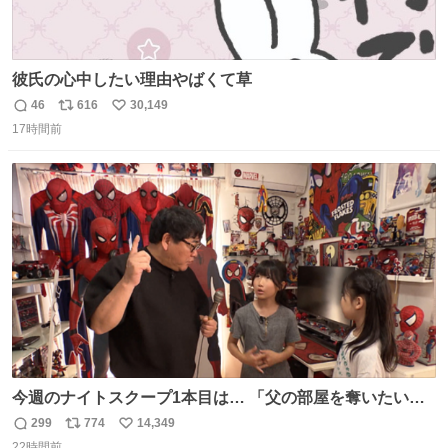
彼氏の心中したい理由やばくて草
46
616
30,149
返
リ
い
17時間前
信
ポ
い
数
ス
ね
ト
数
数
今週のナイトスクープ1本目は… 「父の部屋を奪いたい姉
妹」
299
774
14,349
返
リ
い
22時間前