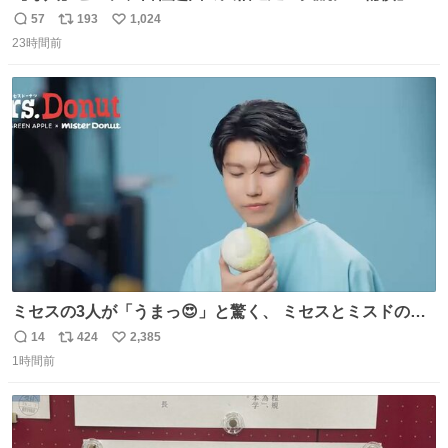
始へ news.livedoor.com/article/detail… 同社に起因する理
57
193
1,024
返
リ
い
由によって大幅遅延や欠航が発生した場合、乗客が負担し
23時間前
信
ポ
い
た宿泊費や交通費を、領収書の事後申請に基づき、国内線
数
ス
ね
は1人あたり上限1万円、国際線は上限2万円まで支払う。
ト
数
数
ミセスの3人が「うまっ😍」と驚く、 ミセスとミスドのコ
ラボドーナツ🍏🍩 その味わいとは....！？ 『Mrs.
14
424
2,385
返
リ
い
Donut（ミセスドーナツ）』 8月7日（金）店頭販売開始🎉
1時間前
信
ポ
い
数
ス
ね
ト
数
数