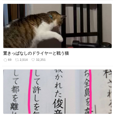
信
ポ
い
数
ス
ね
ト
数
数
置きっぱなしのドライヤーと戦う猫
69
2,514
32,351
返
リ
い
信
ポ
い
数
ス
ね
ト
数
数