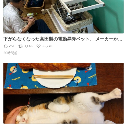
下がらなくなった高田製の電動昇降ベット。 メーカーから
は、完全に見放されたんですが、 見事に85歳の父が治しま
251
3,146
33,270
返
リ
い
した。 うちの父は、トヨタカローラのボディをオート生産
20時間前
信
ポ
い
する、工業ロボットの製作者なんですが、 父が電動ベット
数
ス
ね
の配線をハンダで修理している横で、
ト
数
数