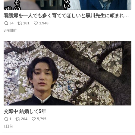
看護婦を一人でも多く育ててほしいと黒川先生に頼まれ、
１年間だけ黒川病院で働くことにしたりん。 直美はその１
34
161
1,948
返
リ
い
年間で恵風看護婦会を立て直すと話しました。 👇このシー
8時間前
信
ポ
い
ンをぜひ本編で web.nhk/tv/an/kazekaor… #朝ドラ #風薫
数
ス
ね
る 見上愛 上坂樹里 平埜生成
ト
数
数
交際中 結婚して5年
1
204
5,795
返
リ
い
1日前
信
ポ
い
数
ス
ね