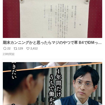
期末カンニングかと思ったらマジのやつで草 B4でIDMって
ことはおそらく就職だし、内定取り消し？ それと夏休み期
22
129
2,412
返
リ
い
間の停学って無意味じゃね？
23時間前
信
ポ
い
数
ス
ね
ト
数
数