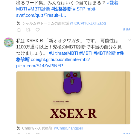
出るワード集。みんなはいくつ当てはまる？
#
愛着
MBTI
#
MBTI診断
#
性格診断
#
ISTP
mbti-
svaf.com/quiz/?result=I…
シャルム@トーラムの趣味垢
@
K3CPfY6xZXHZaog
5:56
私は XSEX-R 「新オオクワガタ」 です。 可能性は
1100万通り以上！究極のMBTI診断で本当の自分を見
つけましょう。
#
UltimateMBTI
#
MBTI
#
MBTI診断
#
性
格診断
cceight.github.io/ultimate-mbti/
pic.x.com/S14ZwPlNFP
Chrisちゃん兵衛龍
@
ChrisChangBeil