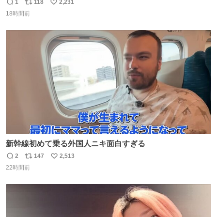
る
1
118
2,231
返
リ
い
18時間前
信
ポ
い
数
ス
ね
ト
数
数
新幹線初めて乗る外国人ニキ面白すぎる
2
147
2,513
返
リ
い
22時間前
信
ポ
い
数
ス
ね
ト
数
数