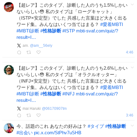
【超レア】このタイプ、診断した人のうち1.5%しかい
ないらしい😳 私のタイプは「ローグキャット」
（ISTP×安定型）でした 共感した言葉ほど大きく出る
ワード集。みんなはいくつ当てはまる？
#
愛着MBTI
#
MBTI診断
#
性格診断
#
ISTP
mbti-svaf.com/quiz/?
result=I…
am.
@
am__56ely
4:46
【超レア】このタイプ、診断した人のうち2.6%しかい
ないらしい😳 私のタイプは「オラクルオッター」
（INFJ×安定型）でした 共感した言葉ほど大きく出る
ワード集。みんなはいくつ当てはまる？
#
愛着MBTI
#
MBTI診断
#
性格診断
#
INFJ
mbti-svaf.com/quiz/?
result=I…
mai Haruki
@
06170907tm
3:46
今、話題のこれ あなたの好みは？
#
タイプ
#
性格診断
#
出会い
pic.x.com/StPhv7uSHB