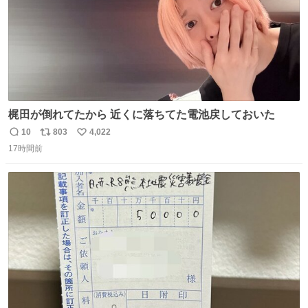
梶田が倒れてたから 近くに落ちてた電池戻しておいた
10
803
4,022
返
リ
い
17時間前
信
ポ
い
数
ス
ね
ト
数
数