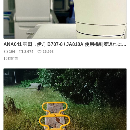
ANA041 羽田→伊丹 B787-8 / JA818A 使用機到着遅れにつ
き 「安全に支障ない範囲で1分1秒でも遅延回復に努めてお
104
2,674
26,993
返
リ
い
ります」と機長の気合い十分！ が、フライトは順調に進み
19時間前
信
ポ
い
すぎ… 「飛ばしすぎたせいか現在奈良県上空での待機を命
数
ス
ね
じられております」 でコンソメスープ吹き出しそうになり
ト
数
数
ましたw