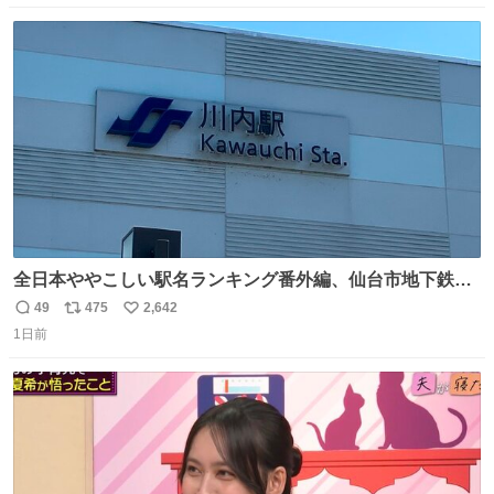
数
ス
ね
ト
数
数
全日本ややこしい駅名ランキング番外編、仙台市地下鉄川
内駅
49
475
2,642
返
リ
い
1日前
信
ポ
い
数
ス
ね
ト
数
数