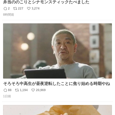
弁当ののこりとシナモンスティックたべました
2
227
3,274
返
リ
い
8時間前
信
ポ
い
数
ス
ね
ト
数
数
そろそろ中高生が昼夜逆転したことに焦り始める時期やね
88
1,194
20,969
返
リ
い
1日前
信
ポ
い
数
ス
ね
ト
数
数