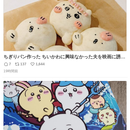
ちぎりパン作った ちいかわに興味なかった夫を映画に誘い
出すことに成功したからさァ、永遠のいのち食べさせてか
7
137
1,644
返
リ
い
ら観に行くねッ🎫
19時間前
信
ポ
い
数
ス
ね
ト
数
数