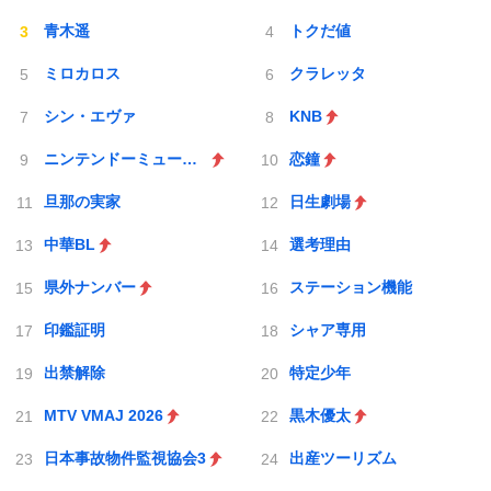
青木遥
トクだ値
ミロカロス
クラレッタ
シン・エヴァ
KNB
ニンテンドーミュージアム
恋鐘
旦那の実家
日生劇場
中華BL
選考理由
県外ナンバー
ステーション機能
印鑑証明
シャア専用
出禁解除
特定少年
MTV VMAJ 2026
黒木優太
日本事故物件監視協会3
出産ツーリズム