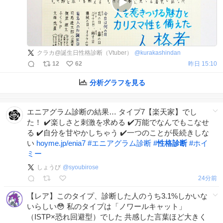
クラカ@誕生日性格診断（Vtuber）
@
kurakashindan
12
62
昨日 15:10
分析グラフを見る
エニアグラム診断の結果… タイプ7【楽天家】でし
た！ ✔️楽しさと刺激を求める ✔️万能でなんでもこなせ
る ✔️自分を甘やかしちゃう ✔️一つのことが長続きしな
い
hoyme.jp/enia7
#
エニアグラム診断
#
性格診断
#
ホイ
ミー
しょうび
@
syoubirose
24分前
【レア】このタイプ、診断した人のうち3.1%しかいな
いらしい😳 私のタイプは「ノワールキャット」
（ISTP×恐れ回避型）でした 共感した言葉ほど大きく