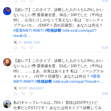
5:50
【超レア】このタイプ、診断した人のうち1.2%しかい
ないらしい😳 愛着健全度、36点／100でした（平均は
65）。心当たりしかなくて笑えない 私は「センシティ
ブアルパカ」（ENFP × 恐れ回避型） あなたは何点？
#
愛着MBTI
#
MBTI
#
性格診断
mbti-svaf.com/quiz/?
result=E…
ﾓｰﾝ
@
eda_11ko
5:25
【超レア】このタイプ、診断した人のうち2.9%しかい
ないらしい😳 愛着健全度、53点／100でした（平均は
65）。……まあ、自覚はあります 私は「ノーシグナル
キャット」（ISTP × 回避型） あなたは何点？
#
愛着
MBTI
#
MBTI
#
性格診断
mbti-svaf.com/quiz/?result=I…
AI2337
@
a1s2d37
5:09
私のギャップレベルは...75%！ 普段はENTPだけど、
仕事だとESTJです！ あなたは何タイプ？診断してみ