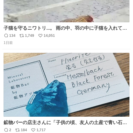
子猫を守るニワトリ...。 雨の中、羽の中に子猫を入れて守
る姿に感動した！！ 愛は種族を超える！
134
1,749
14,051
返
リ
い
1日前
信
ポ
い
数
ス
ね
ト
数
数
鉱物バーの店主さんに「子供の頃、友人の土産で青い石を
貰って、それがすごく気に入ってたのに、いつかの引越し
2
184
1,717
返
リ
い