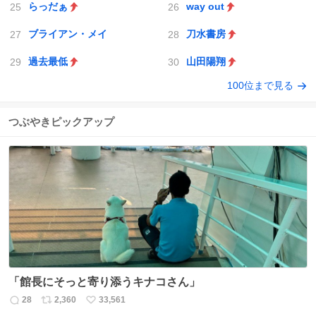
らっだぁ
way out
ブライアン・メイ
刀水書房
過去最低
山田陽翔
100位まで見る
つぶやきピックアップ
「館長にそっと寄り添うキナコさん」
28
2,360
33,561
返
リ
い