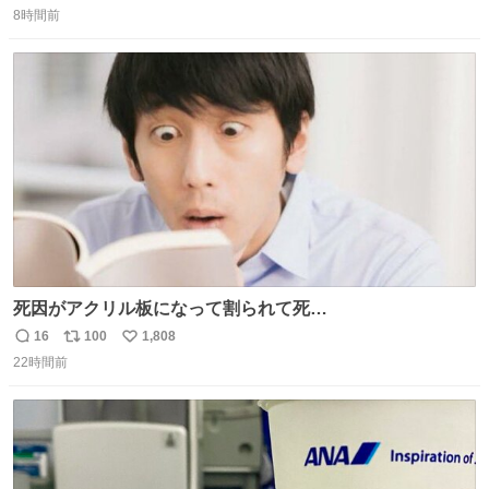
で無くしてしまった」という話をしたら、 「お土産で買っ
8時間前
信
ポ
い
てきたくらいの価格感なら、ドイツの黒い森のフローライ
数
ス
ね
トかな…」と当たりつけてもらった。確かにこんな感じだ
ト
数
数
った気がする 凄い
死因がアクリル板になって割られて死
亡……………！？！？
16
100
1,808
返
リ
い
22時間前
信
ポ
い
数
ス
ね
ト
数
数