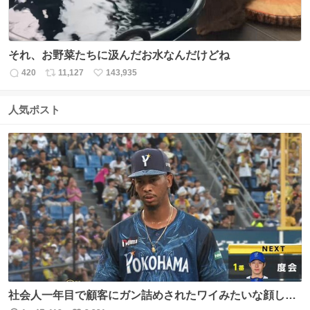
それ、お野菜たちに汲んだお水なんだけどね
420
11,127
143,935
返
リ
い
信
ポ
い
数
ス
ね
人気ポスト
ト
数
数
社会人一年目で顧客にガン詰めされたワイみたいな顔して