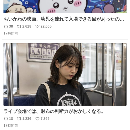
ちいかわの映画、幼児を連れて入場できる回があったので
子どもを連れて観てきたんですけど、セイレーンの登場シ
38
2,628
22,605
返
リ
い
ーンで場内のベビーが一斉に泣き出してたのがとてもよい
17時間前
信
ポ
い
映画体験でした。
数
ス
ね
ト
数
数
ライブ会場では、財布の判断力がおかしくなる。
18
1,236
7,365
返
リ
い
18時間前
信
ポ
い