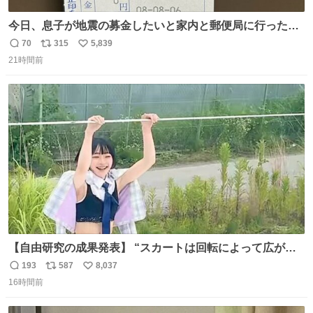
今日、息子が地震の募金したいと家内と郵便局に行ったみ
たいです。おもちゃとか買う選択肢もあったと思うけど、
70
315
5,839
返
リ
い
自分で貯めてた2万円を役に立てて欲しい、みんなも元気
21時間前
信
ポ
い
になって欲しいと。家内も一緒に募金したので、自分も何
数
ス
ね
かできたらなぁと思いました。
ト
数
数
【自由研究の成果発表】 “スカートは回転によって広がる
が、岡澤恋によって270°までなら広がらずに回転が可能な
193
587
8,037
返
リ
い
ことが証明された！”
16時間前
信
ポ
い
数
ス
ね