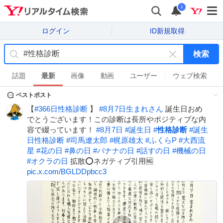
i
ログイン
ID新規取得
検索
キ
ー
話題
最新
画像
動画
ユーザー
ウェブ検索
ワ
ベストポスト
ー
ド
【
#
366日性格診断
】
#
8月7日生まれさん
誕生日おめ
を
でとうございます！この診断は長所やポジティブな内
消
容で綴っています！
#
8月7日
#
誕生日
#
性格診断
#
誕生
す
日性格診断
#
司馬遼太郎
#
梶原雄太
#
ふくらP
#
大西流
星
#
花の日
#
鼻の日
#
バナナの日
#
話すの日
#
機械の日
#
オクラの日
拡散⭕️ネガティブ引用🆖
pic.x.com/BGLDDpbcc3