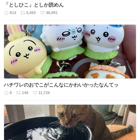
「としひこ」としか読めん
814
6,465
46,991
返
リ
い
信
ポ
い
数
ス
ね
ト
数
数
ハチワレのおでこがこんなにかわいかったなんてッ
8
146
11,726
返
リ
い
信
ポ
い
数
ス
ね
ト
数
数