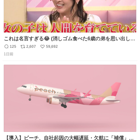
これは名言すぎる😂 (消しゴム食べた6歳の弟を思い出しな
がら)
125
2,607
59,692
返
リ
い
1日前
信
ポ
い
数
ス
ね
ト
数
数
【導入】ピーチ、自社起因の大幅遅延・欠航に「補償」開