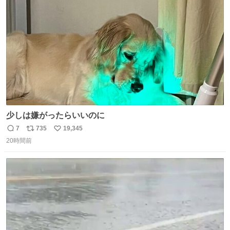
ト
数
数
少しは嫌がったらいいのに
7
735
19,345
返
リ
い
20時間前
信
ポ
い
数
ス
ね
ト
数
数