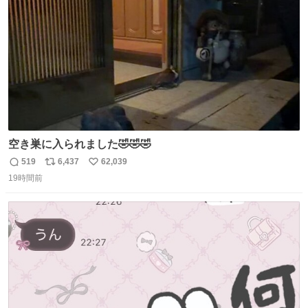
数
空き巣に入られました🤣🤣🤣
519
6,437
62,039
返
リ
い
19時間前
信
ポ
い
数
ス
ね
ト
数
数