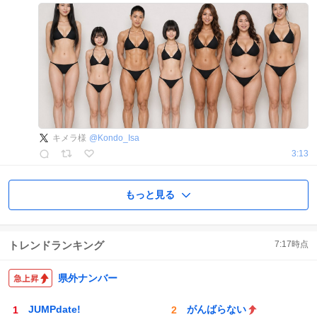
キメラ様
@
Kondo_Isa
3:13
もっと見る
トレンドランキング
7:17
時点
県外ナンバー
JUMPdate!
がんばらない