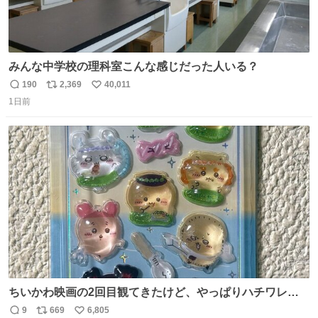
みんな中学校の理科室こんな感じだった人いる？
190
2,369
40,011
返
リ
い
1日前
信
ポ
い
数
ス
ね
ト
数
数
ちいかわ映画の2回目観てきたけど、やっぱりハチワレの
「ハモりすごいよッ…」に対するちいかわの「エ゛ッ!?(い
9
669
6,805
返
リ
い