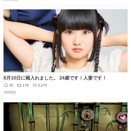
信
ポ
い
数
ス
ね
ト
数
数
8月10日に籍入れました。 24歳です！人妻です！
35
179
2,270
返
リ
い
2時間前
信
ポ
い
数
ス
ね
ト
数
数