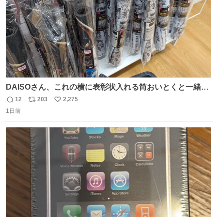
DAISOさん、これの横に表彰状入れる筒おいとくと一緒に
売れますのでご検討下さい
12
203
2,275
返
リ
い
1日前
信
ポ
い
数
ス
ね
ト
数
数