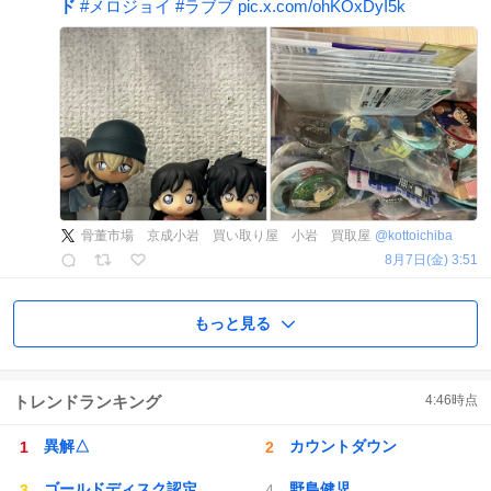
ド
#
メロジョイ
#
ラブブ
pic.x.com/ohKOxDyI5k
骨董市場 京成小岩 買い取り屋 小岩 買取屋
@
kottoichiba
8月7日(金) 3:51
もっと見る
トレンドランキング
4:46
時点
異解△
カウントダウン
ゴールドディスク認定
野島健児