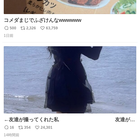
コメダまじでふざけんなwwwwww
500
2,326
63,759
返
リ
い
1日前
信
ポ
い
数
ス
ね
ト
数
数
←友達が撮ってくれた私 友達が描
いてくれた私→
16
354
24,301
返
リ
い
14時間前
信
ポ
い