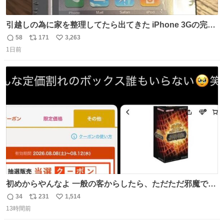
引越しの為に家を整理してたら出てきた iPhone 3Gの完全
未開封品 かなり前に楽天だかで買った多分未使用のデモ機
58
171
3,263
返
リ
い
で-が出るのだと思うんだよね ヤフオクで売れてない190万
1日前
信
ポ
い
があったけど初代じゃあるまいし流石にそこまではねぇ 日
数
ス
ね
本初のモデルではあるけど´д` ; #Apple #iPhone3G
ト
数
数
初めからやんなよ 一般の客からしたら、ただただ邪魔でし
かないのよ
34
231
1,514
返
リ
い
13時間前
信
ポ
い
数
ス
ね