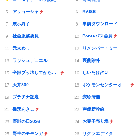
アリョーシャ
RAISE
展示終了
事前ダウンロード
社会服務要員
Pontaパス会員
元太めし
リメンバー・ミー
ラッシュデュエル
裏側除外
全部ブッ壊してから辞めたい
しいたけ占い
天井300
ポケモンセンターオンライン
プラチナ認定
安珍清姫
雛形あきこ
声優新幹線
野獣の日2026
お菓子売り場
野生のモモンガ
サクラエディタ