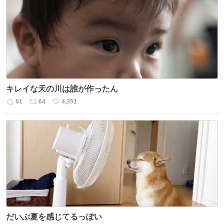
ト
数
数
キレイな天の川は誰が作ったん
61
64
4,351
返
リ
い
信
ポ
い
数
ス
ね
ト
数
数
だいぶ夏を感じてるっぽい