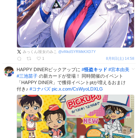
みっくん/巫女のみこ
@
vf4kdSYRMkKXD7Y
1
8月8日(土) 14:58
HAPPY DINERピックアップに
#
怪盗キッド
#
宮本由美
#
三池苗子
の新カードが登場！ 同時開催のイベント
「HAPPY DINER」で獲得イベントptが増えるおまけ
付き♪
#
コナパズ
pic.x.com/CsWyoLDXLG