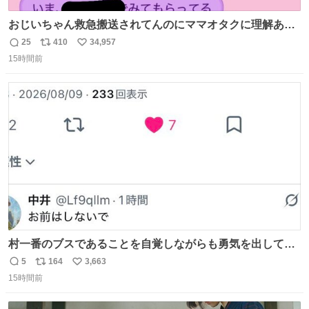
おじいちゃん救急搬送されてんのにママオタクに理解あっ
て不謹慎だけどウケる
25
410
34,957
返
リ
い
15時間前
信
ポ
い
数
ス
ね
ト
数
数
村一番のブスであることを自覚しながらも勇気を出して村
長の息子に恋文を書いたら翌日村の共用井戸に捨てられて
5
164
3,663
返
リ
い
たときの顔になった
15時間前
信
ポ
い
数
ス
ね