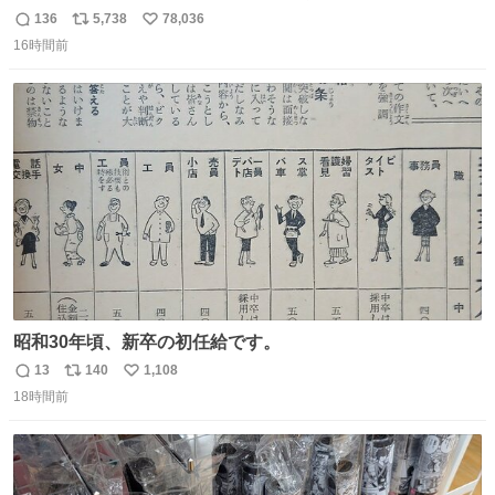
136
5,738
78,036
返
リ
い
16時間前
信
ポ
い
数
ス
ね
ト
数
数
昭和30年頃、新卒の初任給です。
13
140
1,108
返
リ
い
18時間前
信
ポ
い
数
ス
ね
ト
数
数