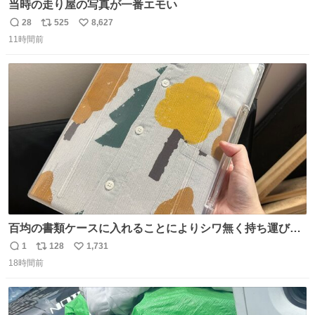
当時の走り屋の写真が一番エモい
28
525
8,627
返
リ
い
11時間前
信
ポ
い
数
ス
ね
ト
数
数
百均の書類ケースに入れることによりシワ無く持ち運びに
成功 いつも劇場のアイロンをお借りしていた ㅤ だいぶ前に
1
128
1,731
返
リ
い
楽屋で誰かが入れているのを見て「真似しよう」と思った
18時間前
信
ポ
い
のを長らく忘れていた 誰だっけ
数
ス
ね
ト
数
数