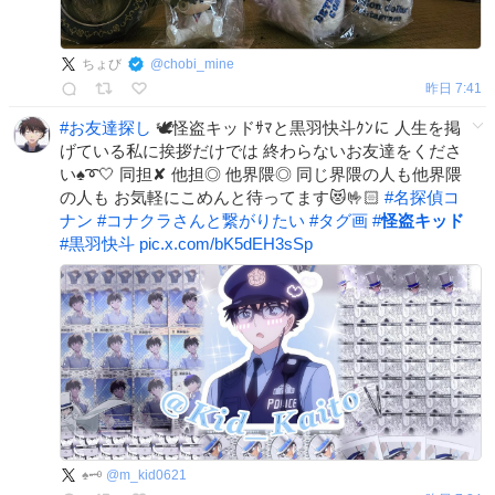
ちょび
@
chobi_mine
昨日 7:41
#
お友達探し
🕊怪盗キッドｻﾏと黒羽快斗ｸﾝに 人生を掲
げている私に挨拶だけでは 終わらないお友達をくださ
い♠️➰🤍 同担✘ 他担◎ 他界隈◎ 同じ界隈の人も他界隈
の人も お気軽にこめんと待ってます😻🤟🏻
#
名探偵コ
ナン
#
コナクラさんと繋がりたい
#
タグ画
#
怪盗キッド
#
黒羽快斗
pic.x.com/bK5dEH3sSp
♠️🗝
@
m_kid0621