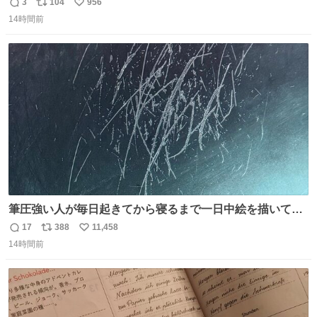
モネのエピソード大体面白い #絵がみの美術史創作
3
104
956
返
リ
い
14時間前
信
ポ
い
数
ス
ね
ト
数
数
筆圧強い人が毎日起きてから寝るまで一日中絵を描いてる
とこうなる。 異常事態です。
17
388
11,458
返
リ
い
14時間前
信
ポ
い
数
ス
ね
ト
数
数