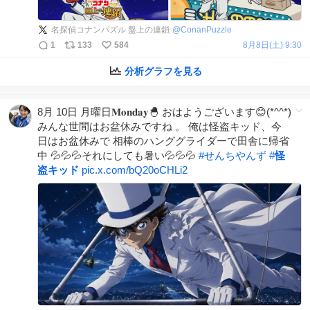
名探偵コナンパズル 盤上の連鎖
@
ConanPuzzle
1
133
584
8月8日(土) 9:30
分析グラフを見る
8月 10日 月曜日𝐌𝐨𝐧𝐝𝐚𝐲🐣 おはようございます😊(*^^*)
みんな世間はお盆休みですね 。 俺は怪盗キッド、今
日はお盆休みで 相棒のハンググライダーで田舎に帰省
中 💦💦💦それにしても暑い💦💦💦
#
せんちやんず
#
怪
盗キッド
pic.x.com/bQ20oCHLi2