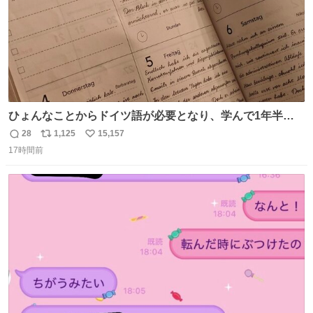
ひょんなことからドイツ語が必要となり、学んで1年半に
なる。 ちなみに最初の半年で『必携ドイツ文法総まとめ』
28
1,125
15,157
返
リ
い
と『重要単語4000』を数十周して丸暗記した。読み書きに
17時間前
信
ポ
い
困らなくなり、日記も8ヶ月続けて書ける量はこの通り。
数
ス
ね
Geminiの添削もエラーの指摘は激減し、上級の表現を教え
ト
数
数
てもらう今日この頃。