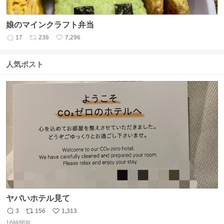
娘のマインクラフト弁当
17
236
7,296
返
リ
い
信
ポ
い
数
ス
ね
人気ポスト
ト
数
数
ヤバいホテル見て
3
156
1,313
返
リ
い
16時間前