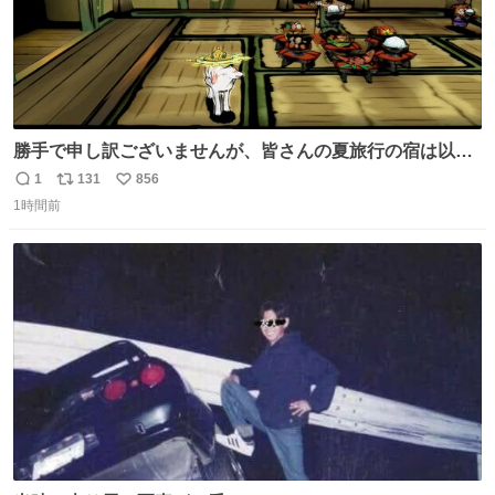
勝手で申し訳ございませんが、皆さんの夏旅行の宿は以下
のルールで決めさせてもらいます！ ←この投稿が1万いい
1
131
856
返
リ
い
ね以上 →この投稿が1万いいね未満 #宿の日 #Okami #大神
1時間前
信
ポ
い
数
ス
ね
ト
数
数