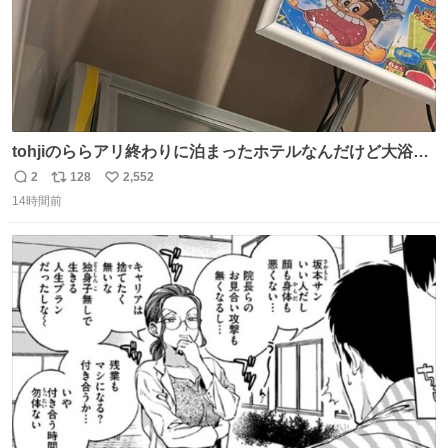
tohjiのららアリ終わりに泊まったホテルなんだけど大浴場
にアイス置いてあって バニラがこれだった 粋な計らいあり
2
128
2,552
返
リ
い
がとう
14時間前
信
ポ
い
数
ス
ね
ト
数
数