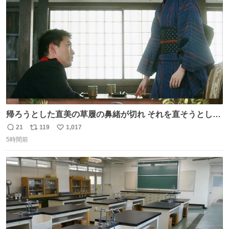
ト
数
数
帰ろうとした直美の草履の鼻緒が切れ それを直そうとした
小川がさらに壊し…… 結果、直美をおんぶして送ることに
21
119
1,017
返
リ
い
なりました。 👇鼻緒はいつも恋のキューピッド？
5時間前
信
ポ
い
web.nhk/tv/an/kazekaor…［見逃し配信中］ #朝ドラ #風
数
ス
ね
薫る 上坂樹里 甲斐翔真
ト
数
数