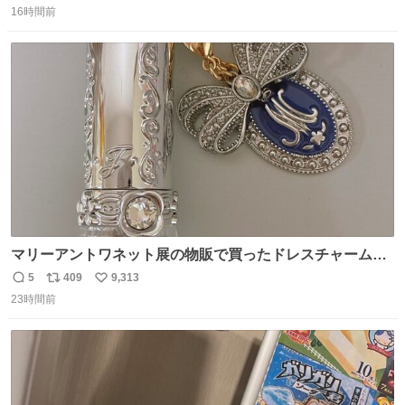
まそんな場合じゃねぇだろお前よぉ)」が面白すぎる。
16時間前
信
ポ
い
数
ス
ね
ト
数
数
マリーアントワネット展の物販で買ったドレスチャームを
流行りのめじるしアクセサリーにして、リップにつけた
5
409
9,313
返
リ
い
り、同じく物販で購入したシュシュにつけたりしています
23時間前
信
ポ
い
💄💎
数
ス
ね
ト
数
数