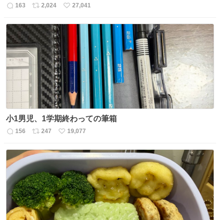
163
2,024
27,041
返
リ
い
信
ポ
い
数
ス
ね
ト
数
数
小1男児、1学期終わっての筆箱
156
247
19,077
返
リ
い
信
ポ
い
数
ス
ね
ト
数
数