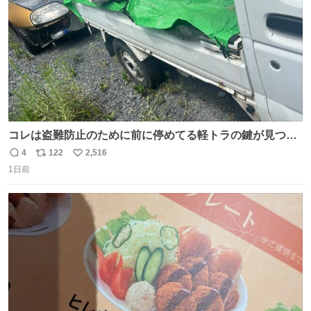
コレは盗難防止のために前に停めてる軽トラの鍵が見つか
らなくて 持ち主すら動かすことができない鉄壁のスープラ
4
122
2,516
返
リ
い
1日前
信
ポ
い
数
ス
ね
ト
数
数