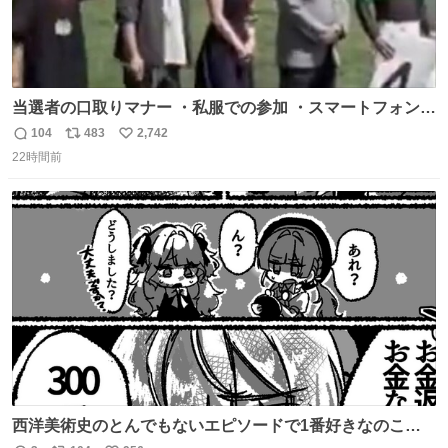
当選者の口取りマナー ・私服での参加 ・スマートフォンで
の撮影 ・調教師へ自分から握手を求める行為 ・シャツをズ
104
483
2,742
返
リ
い
ボンにインしていない服装 ・ボディーバッグの着用 私も口
22時間前
信
ポ
い
ドリに参加したいので、出禁になる前に繰り返し案内して
数
ス
ね
ほしい #DMMバヌーシ
ト
数
数
西洋美術史のとんでもないエピソードで1番好きなのこれ