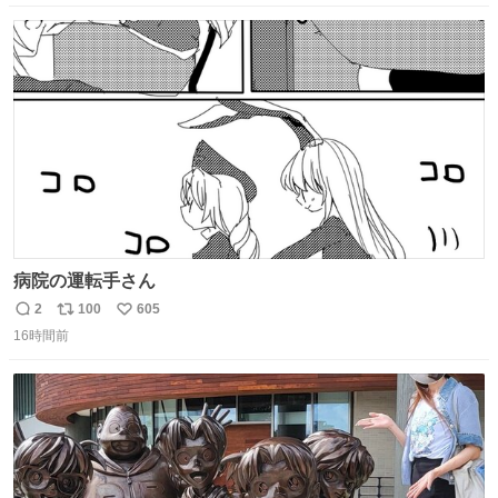
数
ス
ね
ト
数
数
病院の運転手さん
2
100
605
返
リ
い
16時間前
信
ポ
い
数
ス
ね
ト
数
数