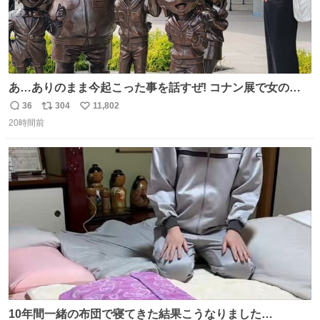
あ…ありのまま今起こった事を話すぜ! コナン展で女の子
に 「千速さんですか！？」 と声をかけられた。 あぁ鞄の
36
304
11,802
返
リ
い
装飾かなと思ったら 「背も高いし見た目もすごく千速さん
20時間前
信
ポ
い
だと思いました！」 それでは聞いてください。 ＿人人人人
数
ス
ね
人＿ ＞今日は私服＜ ￣Y^Y^Y^Y^Y^￣ #白樹鳥取大阪コ
ト
数
数
ナン旅行2026
10年間一緒の布団で寝てきた結果こうなりました…