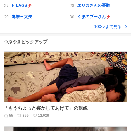
F-LAGS
エリカさんの憂鬱
毒蝮三太夫
くまのプーさん
100位まで見る
つぶやきピックアップ
「もうちょっと寝かしてあげて」の視線
55
359
12,029
返
リ
い
信
ポ
い
数
ス
ね