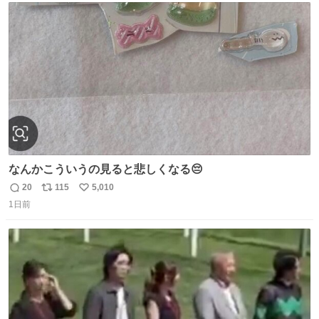
ト
数
数
なんかこういうの見ると悲しくなる😔
20
115
5,010
返
リ
い
1日前
信
ポ
い
数
ス
ね
ト
数
数