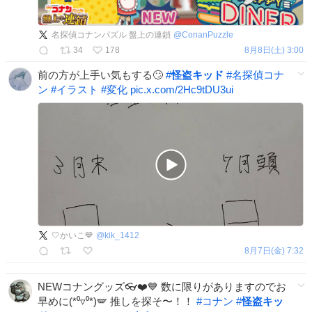
名探偵コナンパズル 盤上の連鎖
@
ConanPuzzle
34
178
8月8日(土) 3:00
前の方が上手い気もする🙄
#
怪盗キッド
#
名探偵コナ
ン
#
イラスト
#
変化
pic.x.com/2Hc9tDU3ui
‎🤍かいこ💙
@
kik_1412
8月7日(金) 7:32
NEWコナングッズ👓❤️💙 数に限りがありますのでお
早めに(*⁰▿⁰*)🪽 推しを探そ〜！！
#
コナン
#
怪盗キッ