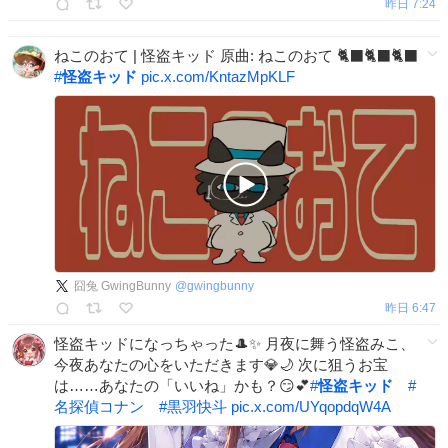
昨日 7:24
ねこのおて | 怪盗キッド 原曲: ねこのおて 🐈‍⬛🐈‍⬛🐈‍⬛
#
怪盗キッド
pic.x.com/KntazMpKLF
囧兔 GwingBunny
@
gwingbunny
昨日 6:47
怪盗キッドになっちゃった🎩✨ 月夜に舞う怪盗みこ、
今夜あなたの心をいただきます💎🌙 次に狙うお宝
は……あなたの「いいね」かも？😏💕
#
怪盗キッド
#
名探偵コナン
#
黒羽快斗
pic.x.com/UYqopdqW4A