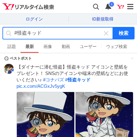
i
ログイン
ID新規取得
検索
キ
ー
話題
最新
画像
動画
ユーザー
ウェブ検索
ワ
ベストポスト
ー
ド
【ダイナーに潜む怪盗】怪盗キッド アイコンと壁紙を
を
プレゼント！ SNSのアイコンや端末の壁紙などにお使
消
いください♪
#
コナパズ
#
怪盗キッド
す
pic.x.com/ACGxJv5ygK