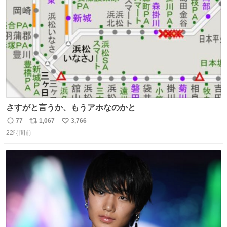
数
さすがと言うか、もうアホなのかと
77
1,067
3,766
返
リ
い
22時間前
信
ポ
い
数
ス
ね
ト
数
数