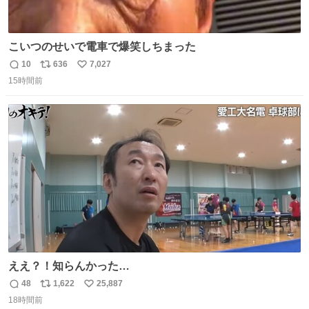
こいつのせいで電車で爆笑しちまった
10
636
7,027
返
リ
い
15時間前
信
ポ
い
数
ス
ね
ト
数
数
ええ？！知らんかった…
48
1,622
25,887
返
リ
い
18時間前
信
ポ
い