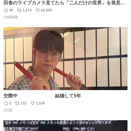
田舎のライブカメラ見てたら「二人だけの世界」を発見し
た
46
1,474
62,069
返
リ
い
13時間前
信
ポ
い
数
ス
ね
ト
数
数
交際中 結婚して5年
2
132
1,538
返
リ
い
1日前
信
ポ
い
数
ス
ね
ト
数
数