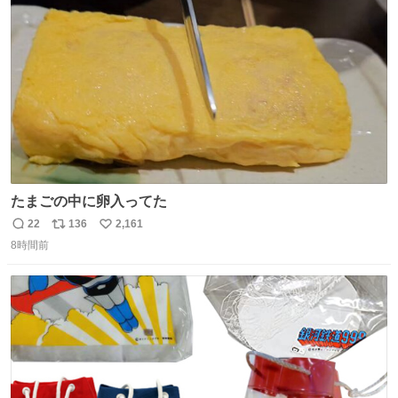
ト
数
数
たまごの中に卵入ってた
22
136
2,161
返
リ
い
8時間前
信
ポ
い
数
ス
ね
ト
数
数