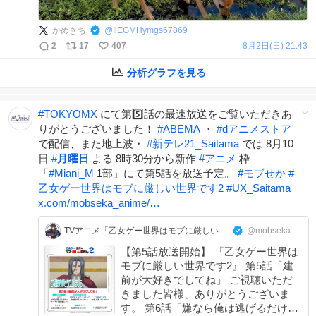
かめきち
@
IlEGMHymgs67869
2
17
407
8月2日(日) 21:43
分析グラフを見る
#
TOKYOMX
にて第5️⃣話の最速放送をご覧いただきあ
りがとうございました！
#
ABEMA
・
#
dアニメストア
で配信、また地上波・
#
新テレ21_Saitama
では 8月10
日
#
月曜日
よる 8時30分から新作
#
アニメ
枠
「
#
Miani_M
1部」にて第5話を放送予定。
#
モブせか
#
乙女ゲー世界はモブに厳しい世界です2
#
UX_Saitama
x.com/mobseka_anime/…
TVアニメ「乙女ゲー世界はモブに厳しい世界です」公式
@mobseka_anime
【第5話放送開始】 『乙女ゲー世界は
モブに厳しい世界です2』 第5話「建
前が大好きでしてね」 ご視聴いただ
きました皆様、ありがとうございま
す。 第6話「嫌なら俺は逃げるだけで