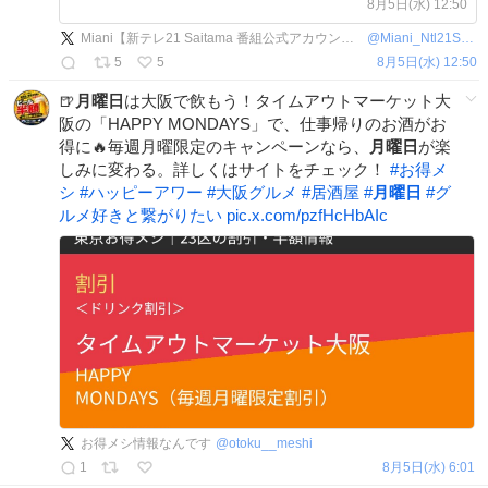
にて地上波1週間先行・見放題独占配
8月5日(水) 12:50
信開始🌟 感想は #オールワークスメイ
Miani【新テレ21 Saitama 番組公式アカウント】
@
Miani_Ntl21Sitm
ド で投稿してくださいね🎵
5
5
8月5日(水) 12:50
🍺
月曜日
は大阪で飲もう！タイムアウトマーケット大
阪の「HAPPY MONDAYS」で、仕事帰りのお酒がお
得に🔥毎週月曜限定のキャンペーンなら、
月曜日
が楽
しみに変わる。詳しくはサイトをチェック！
#
お得メ
シ
#
ハッピーアワー
#
大阪グルメ
#
居酒屋
#
月曜日
#
グ
ルメ好きと繋がりたい
pic.x.com/pzfHcHbAIc
お得メシ情報なんです
@
otoku__meshi
1
8月5日(水) 6:01