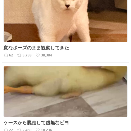
変なポーズのまま観察してきた
62
3,738
38,384
返
リ
い
信
ポ
い
数
ス
ね
ト
数
数
ケースから脱走して虚無なピヨ
22
2,450
18,236