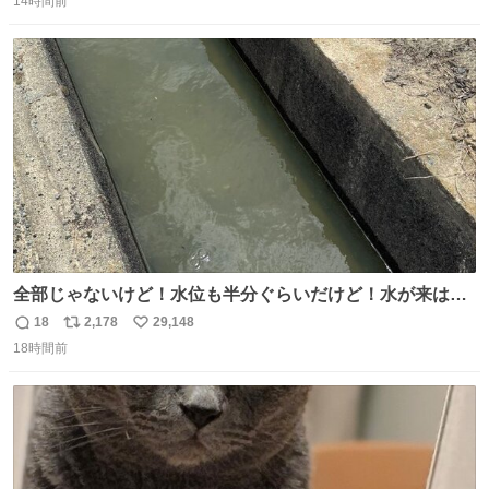
14時間前
信
ポ
い
愛にかまけ，「陽キャラ」として振る舞うのを極端に中心
数
ス
ね
化する ・院生が研究環境を求め他大学に移るのを批判する
ト
数
数
過去例↓
全部じゃないけど！水位も半分ぐらいだけど！水が来はじ
めたよ！！！ 作業してくれた方々ありがとーーー
18
2,178
29,148
返
リ
い
ー！！！！！！！！！！！！！！！！！！！！！！！！！
18時間前
信
ポ
い
！
数
ス
ね
ト
数
数