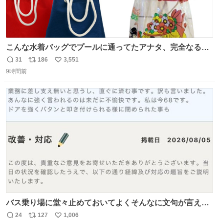
こんな水着バッグでプールに通ってたアナタ、完全なる同
世代（笑） #70年代 #80年代 #昭和レトロ
31
186
3,551
返
リ
い
9時間前
信
ポ
い
数
ス
ね
ト
数
数
バス乗り場に堂々止めておいてよくそんなに文句が言える
ね 運転士は日本人やったのなら韓国人は関係ないし、なん
24
127
1,006