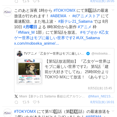
5
5
8月5日(水) 16:05
このあと深夜 1時から
#
TOKYOMX
にて第5️⃣話の最速
放送が行われます！
#
ABEMA
・
#
dアニメストア
にて
最速配信、また地上波・
#
新テレ21_Saitama
では 8月
10日
#
月曜日
よる 8時30分から新作
#
アニメ
枠
「
#
Miani_M
1部」にて第5話を放送。
#
モブせか
#
乙女
ゲー世界はモブに厳しい世界です2
#
UX_Saitama
x.com/mobseka_anime/…
TVアニメ「乙女ゲー世界はモブに厳しい世界です」公式
@mobseka_anime
【第5話放送開始】 『乙女ゲー世界は
モブに厳しい世界です2』 第5話「建
前が大好きでしてね」 25時00分より
TOKYO MXにて放送！ 《あらすじ》
8月5日(水) 15:45
Miani【新テレ21 Saitama 番組公式アカウント】
@
Miani_Ntl21Sitm
5
5
8月5日(水) 16:01
#
TOKYOMX
にて第1⃣1️⃣話（第7️⃣7️⃣話）の最速放送を
ご覧いただきありがとうございました！
#
ABEMA
・