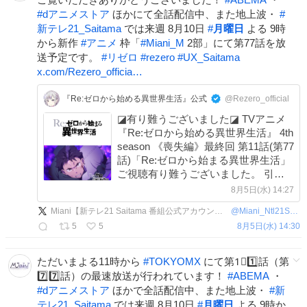
#
dアニメストア
ほかにて全話配信中、また地上波・
#
新テレ21_Saitama
では来週 8月10日
#
月曜日
よる 9時
から新作
#
アニメ
枠「
#
Miani_M
2部」にて第77話を放
送予定です。
#
リゼロ
#
rezero
#
UX_Saitama
x.com/Rezero_officia…
『Re:ゼロから始める異世界生活』公式
@Rezero_official
◪有り難うございました◪ TVアニメ
『Re:ゼロから始める異世界生活』 4th
season 《喪失編》最終回 第11話(第77
話)「Re:ゼロから始まる異世界生活」
ご視聴有り難うございました。 引き
続き感想は #リゼロ #rezero でご投稿
8月5日(水) 14:27
ください。 《奪還編》は来週8月12日
Miani【新テレ21 Saitama 番組公式アカウント】
@
Miani_Ntl21Sitm
より放送開始
5
5
8月5日(水) 14:30
ただいまよる11時から
#
TOKYOMX
にて第1⃣1️⃣話（第
7️⃣7️⃣話）の最速放送が行われています！
#
ABEMA
・
#
dアニメストア
ほかで全話配信中、また地上波・
#
新
テレ21_Saitama
では来週 8月10日
#
月曜日
よる 9時か