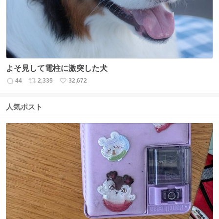
よそ見して電柱に激突した犬
44
2,335
32,672
返
リ
い
信
ポ
い
数
ス
ね
人気ポスト
ト
数
数