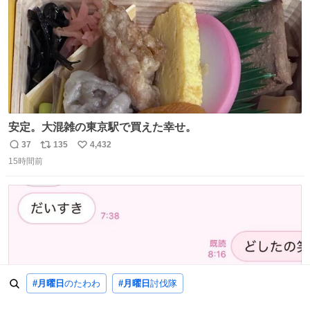
安定。大混雑の東京駅で買えた幸せ。
37
135
4,432
返
リ
い
15時間前
信
ポ
い
数
ス
ね
ト
数
数
#月曜日
のたわわ
#月曜日
討伐隊