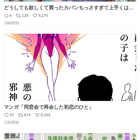
どうしても欲しくて買ったカバンちっさすぎて上手くはめ
ないと荷物入らん。女のカバンってなんでこんなちっさい
6
128
9,275
返
リ
い
の
18時間前
信
ポ
い
数
ス
ね
ト
数
数
マンガ「同窓会で再会した初恋のひと」
47
874
8,104
返
リ
い
12時間前
信
ポ
い
数
ス
ね
ト
数