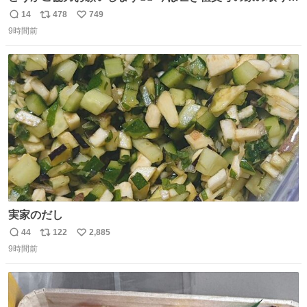
しが決まり、どうしても処分して欲しくない食器棚と机の
14
478
749
返
リ
い
引き取り手を探しております この2つは私の祖母が当初一
9時間前
信
ポ
い
目惚れで購入したもので、祖母はc型肝炎で58歳という若
数
ス
ね
さで亡くなりましたが、この家具達をとても大切にしてお
ト
数
数
りました 続く↓
実家のだし
44
122
2,885
返
リ
い
9時間前
信
ポ
い
数
ス
ね
ト
数
数