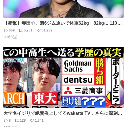
【衝撃】寺田心、週6ジム通いで体重62kg→82kgに 110kg
のベンチプレス持ち上げる姿披露
669
5,231
61,939
返
リ
い
news.livedoor.com/article/detail… 元々自重のみだった
20時間前
信
ポ
い
が、更に筋肉を大きくするためジム通いを開始。筋肉増量
数
ス
ね
のためおにぎり10個、ゼリー飲料3～4本、パスタと毎日4
ト
数
数
千kcalオーバーの食事を摂取し、増量したという。
大学名イジりで絶賛炎上してるwakatte TV，さらに深刻な
問題はこっちでは？ ・都内の特定企業に入るのを極度に推
8
128
1,341
返
リ
い
奨し，それ以外の地域で堅実に生きるのを周縁化する ・恋