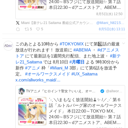
24:00～BSフジにて放送開始✨ 第７話
本日22:30～dアニメストア、ABEMA
にて地上波1週間先行・見放題独占配
8月5日(水) 12:50
信開始🌟 感想は #オールワークスメイ
Miani【新テレ21 Saitama 番組公式アカウント】
@
Miani_Ntl21Sitm
ド で投稿してくださいね🎵
5
5
8月5日(水) 13:11
このあとよる10時から
#
TOKYOMX
にて第6️⃣話の最速
放送が行われます！ 放送前に
#
ABEMA
・
#
dアニメス
トア
にて最新話を1週間先行配信、また地上波・
#
新テ
レ21_Saitama
では 8月10日
#
月曜日
よる 9時30分から
新作
#
アニメ
枠「
#
Miani_M
3部」にて第6話を放送予
定。
#
オールワークスメイド
#
UX_Saitama
x.com/allworks_maid/…
TVアニメ『ヒロイン？聖女？いいえ、オールワークスメイドです（誇）！』公式アカウント
@allworks_maid
⋱＼\まもなく放送開始🧹✨ /／⋰ 第６
話「ルトルバーグ家のオールワークス
メイド」 本日22:00～TOKYO MX、
24:00～BSフジにて放送開始✨ 第７話
本日22:30～dアニメストア、ABEMA