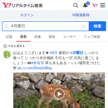
i
ログイン
ID新規取得
検索
キ
ー
話題
最新
画像
動画
ユーザー
ウェブ検索
ワ
ベストポスト
ー
ド
おはようございます🍀
#
8月
最初の
#
月曜日
しっかり
を
食べて しっかり水分補給 今日も一日 元気に過ごしま
消
しょう✨ 📸
#
奈良市
草も水もある！ いい場所見つけた
す
🦌
pic.x.com/lDeq3olBqy