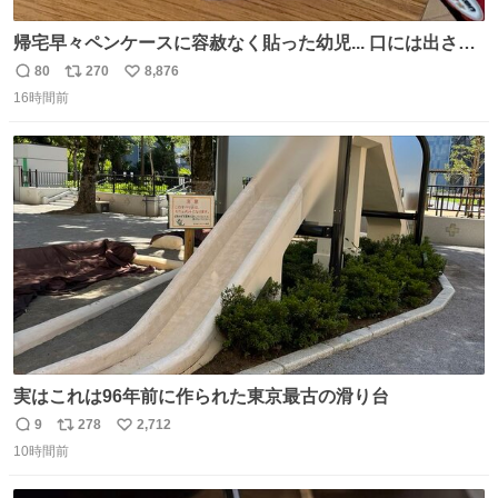
帰宅早々ペンケースに容赦なく貼った幼児... 口には出さぬ
が勿体無い精神で心がざわつく.....ッ
80
270
8,876
返
リ
い
16時間前
信
ポ
い
数
ス
ね
ト
数
数
実はこれは96年前に作られた東京最古の滑り台
9
278
2,712
返
リ
い
10時間前
信
ポ
い
数
ス
ね