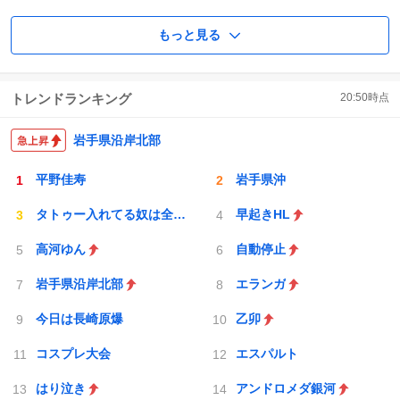
もっと見る
トレンドランキング
20:50
時点
岩手県沿岸北部
平野佳寿
岩手県沖
タトゥー入れてる奴は全員バカです
早起きHL
高河ゆん
自動停止
岩手県沿岸北部
エランガ
今日は長崎原爆
乙卯
コスプレ大会
エスパルト
はり泣き
アンドロメダ銀河