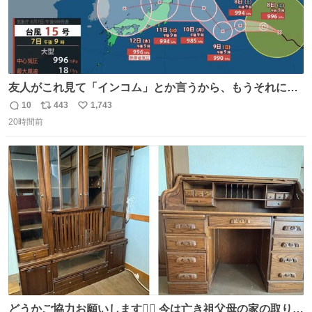
友人がこれ見て「インコム」とか言うから、もうそれにし
か見えなくなっちゃった。
10
443
1,743
返
リ
い
20時間前
信
ポ
い
数
ス
ね
ト
数
数
どうかご協力お願いします🙇‍♂️ 今は亡き祖父母の家の取り壊