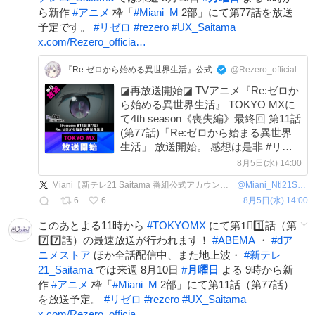
ら新作
#
アニメ
枠「
#
Miani_M
2部」にて第77話を放送
予定です。
#
リゼロ
#
rezero
#
UX_Saitama
x.com/Rezero_officia…
『Re:ゼロから始める異世界生活』公式
@Rezero_official
◪再放送開始◪ TVアニメ『Re:ゼロか
ら始める異世界生活』 TOKYO MXに
て4th season《喪失編》最終回 第11話
(第77話)「Re:ゼロから始まる異世界
生活」 放送開始。 感想は是非 #リゼ
ロ #rezero をつけて ご投稿ください。
8月5日(水) 14:00
Miani【新テレ21 Saitama 番組公式アカウント】
@
Miani_Ntl21Sitm
6
6
8月5日(水) 14:00
このあとよる11時から
#
TOKYOMX
にて第1⃣1️⃣話（第
7️⃣7️⃣話）の最速放送が行われます！
#
ABEMA
・
#
dア
ニメストア
ほか全話配信中、また地上波・
#
新テレ
21_Saitama
では来週 8月10日
#
月曜日
よる 9時から新
作
#
アニメ
枠「
#
Miani_M
2部」にて第11話（第77話）
を放送予定。
#
リゼロ
#
rezero
#
UX_Saitama
x.com/Rezero_officia…