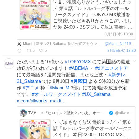
⋱🧹ご視聴ありがとうございました✨
⋰ 第６話「ルトルバーグ家のオール
ワークスメイド」 TOKYO MX放送を
ご視聴いただきありがとうございまし
た💫 24:00～BSフジにて放送開始✨ d
アニメストア、ABEMAで第７話もお
8月5日(水) 13:30
楽しみください🎵 感想は #オールワー
Miani【新テレ21 Saitama 番組公式アカウント】
@
Miani_Ntl21Sitm
クスメイド で投稿してくださいね☕️🎀
5
5
8月5日(水) 13:30
ただいまよる10時から
#
TOKYOMX
にて第6️⃣話の最速
放送が行われています！
#
ABEMA
・
#
dアニメストア
にて最新話を1週間先行配信、また地上波・
#
新テレ
21_Saitama
では 8月10日
#
月曜日
よる 9時30分から新
作
#
アニメ
枠「
#
Miani_M
3部」にて第6話を放送予定
です。
#
オールワークスメイド
#
UX_Saitama
x.com/allworks_maid/…
TVアニメ『ヒロイン？聖女？いいえ、オールワークスメイドです（誇）！』公式アカウント
@allworks_maid
⋱＼\まもなく放送開始🧹✨ /／⋰ 第６
話「ルトルバーグ家のオールワークス
メイド」 本日22:00～TOKYO MX、