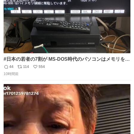
#日本の若者の7割が MS-DOS時代のパソコンはメモリをい
くら増設しても、基本的に640～768KBまでしか使用でき
44
114
554
返
リ
い
なかったことを知らない。 またその改善策としてEMSメモ
10時間前
信
ポ
い
リやXMS、DOSエクステンダなどの手段を使って、なんと
数
ス
ね
かメモリをやりくりしていたことを知らない。
ト
数
数