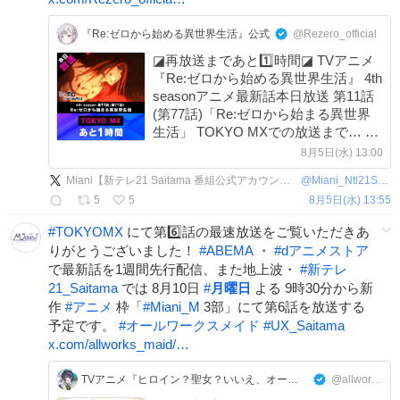
『Re:ゼロから始める異世界生活』公式
@Rezero_official
◪再放送まであと1️⃣時間◪ TVアニメ
『Re:ゼロから始める異世界生活』 4th
seasonアニメ最新話本日放送 第11話
(第77話)「Re:ゼロから始まる異世界
生活」 TOKYO MXでの放送まで… あ
と1️⃣時間 ▼WEB予告▼
8月5日(水) 13:00
youtube.com/watch?v=ZOtTtP… #リゼ
Miani【新テレ21 Saitama 番組公式アカウント】
@
Miani_Ntl21Sitm
ロ #rezero
5
5
8月5日(水) 13:55
#
TOKYOMX
にて第6️⃣話の最速放送をご覧いただきあ
りがとうございました！
#
ABEMA
・
#
dアニメストア
で最新話を1週間先行配信、また地上波・
#
新テレ
21_Saitama
では 8月10日
#
月曜日
よる 9時30分から新
作
#
アニメ
枠「
#
Miani_M
3部」にて第6話を放送する
予定です。
#
オールワークスメイド
#
UX_Saitama
x.com/allworks_maid/…
TVアニメ『ヒロイン？聖女？いいえ、オールワークスメイドです（誇）！』公式アカウント
@allworks_maid