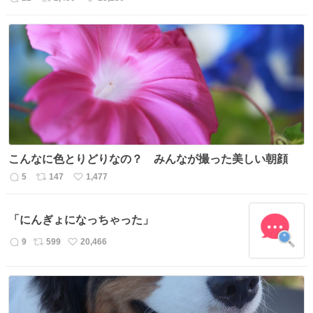
返
リ
い
信
ポ
い
数
ス
ね
ト
数
数
こんなに色とりどりなの？ みんなが撮った美しい朝顔
5
147
1,477
返
リ
い
信
ポ
い
数
ス
ね
「にんぎょになっちゃった」
ト
数
数
9
599
20,466
返
リ
い
信
ポ
い
数
ス
ね
ト
数
数