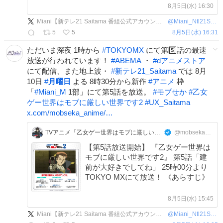
す」は 8月12日(水)より放送＆配信開
8月5日(水) 16:30
始です✨ どうぞお楽しみに💨 #モブせ
Miani【新テレ21 Saitama 番組公式アカウント】
@
Miani_Ntl21Sitm
か
5
5
8月5日(水) 16:31
ただいま深夜 1時から
#
TOKYOMX
にて第5️⃣話の最速
放送が行われています！
#
ABEMA
・
#
dアニメストア
にて配信、また地上波・
#
新テレ21_Saitama
では 8月
10日
#
月曜日
よる 8時30分から新作
#
アニメ
枠
「
#
Miani_M
1部」にて第5話を放送。
#
モブせか
#
乙女
ゲー世界はモブに厳しい世界です2
#
UX_Saitama
x.com/mobseka_anime/…
TVアニメ「乙女ゲー世界はモブに厳しい世界です」公式
@mobseka_anime
【第5話放送開始】 『乙女ゲー世界は
モブに厳しい世界です2』 第5話「建
前が大好きでしてね」 25時00分より
TOKYO MXにて放送！ 《あらすじ》
8月5日(水) 15:45
Miani【新テレ21 Saitama 番組公式アカウント】
@
Miani_Ntl21Sitm