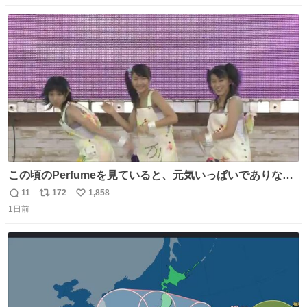
数
ス
ね
ト
数
数
この頃のPerfumeを見ていると、元気いっぱいでありなが
ら決して感情に任せすぎることなく、しっかりと制御され
11
172
1,858
返
リ
い
たダンスであることに新鮮に驚く。3人のあげた足の向き
1日前
信
ポ
い
や角度とか本当に細かな部分まできっちりと揃っていてそ
数
ス
ね
こから積み重ねてきた努力や練習量が見て取れる…
ト
数
数