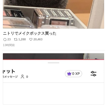
ニトリでメイクボックス買った
23
1,288
20,463
返
リ
い
13時間前
信
ポ
い
数
ス
ね
ト
数
数