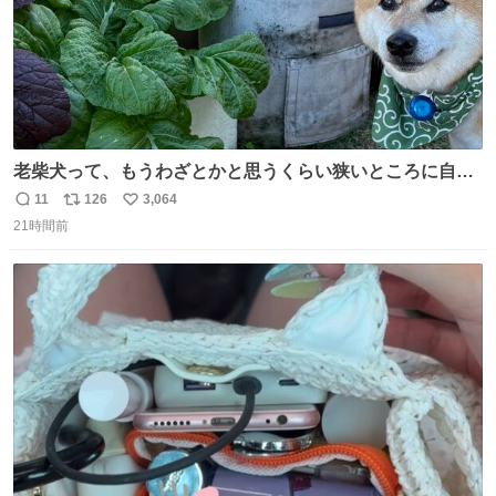
老柴犬って、もうわざとかと思うくらい狭いところに自ら
はまりにいくじゃないですか？ 今朝ガーデニングしてる飼
11
126
3,064
返
リ
い
い主の間にはまってきて、最高に可愛かった♥️
21時間前
信
ポ
い
数
ス
ね
ト
数
数