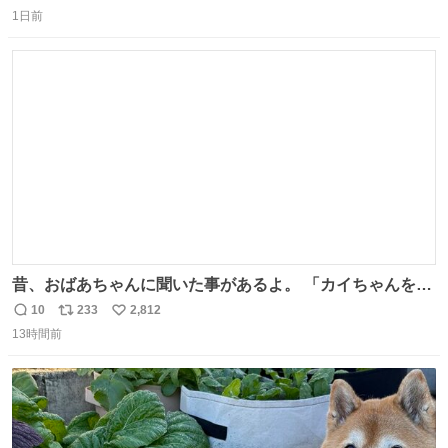
返
リ
い
なら68歳も関係ない…
1日前
信
ポ
い
数
ス
ね
ト
数
数
昔、おばあちゃんに聞いた事があるよ。 「カイちゃんをい
じめると、アイツが海から上がって来るぞ。」って。
10
233
2,812
返
リ
い
13時間前
信
ポ
い
数
ス
ね
ト
数
数