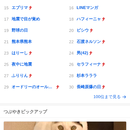
エブリマ
LINEマンガ
地震で目が覚め
ハフィーニャ
野球の日
ビシウ
熊本県熊本
石渡ネルソン
はりーし
男(42)
夜中に地震
セラフィーナ
ふりりん
杉本ラララ
オードリーのオールナイトニッポン
長崎原爆の日
100位まで見る
つぶやきピックアップ