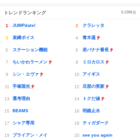
トレンドランキング
6:29
時点
JUMPdate!
クラレッタ
束縛ボイス
青木遥
ステーション機能
若バナナ番長
ちいかわラーメン
ミロカロス
シン・エヴァ
アイギス
手塚国光
旦那の実家
選考理由
トクだ値
BEAMS
明鏡止水
シャア専用
ティガダーク
ブライアン・メイ
see you again