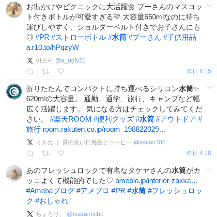
お出かけやピクニックに大活躍🌼 プーさんのマスコッ
ト付きボトルが可愛すぎる💛 大容量650mlなのに持ち
運びしやすく、ショルダーベルト付きでお子さんにも
◎
#
PR
#
ストローボトル
#
水筒
#
プーさん
#
子供用品
a.r10.to/hPqzyW
아스카
@
a_ugly21
昨日 8:15
折りたたんでコンパクトに持ち運べるシリコン
水筒
✨
620mlの大容量。 通勤、通学、旅行、キャンプなど幅
広く活躍します。 気になる方はチェックしてみてくだ
さい。
#
楽天ROOM
#
便利グッズ
#
水筒
#
アウトドア
#
旅行
room.rakuten.co.jp/room_198822029…
ミルカ ｜ 質の良い日用品とコーヒー
@
ascon100
昨日 4:18
あのフレッシュロックで有名なタケヤさんの
水筒
がカ
ッコよくて機能的でした♡
ameblo.jp/interior-zakka…
#
Amebaブログ
#
アメブロ
#
PR
#
水筒
#
フレッシュロッ
ク
#
おしゃれ
ちょろり。
@
masarincho