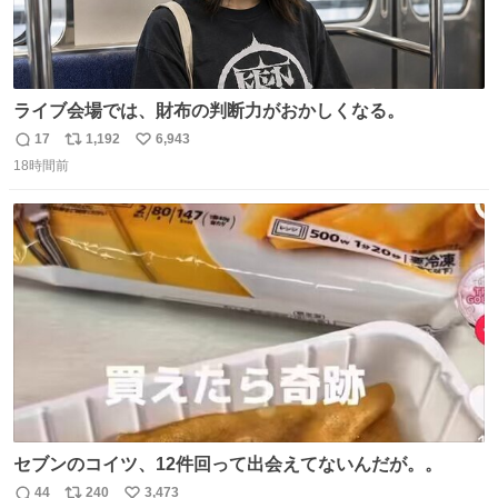
ライブ会場では、財布の判断力がおかしくなる。
17
1,192
6,943
返
リ
い
18時間前
信
ポ
い
数
ス
ね
ト
数
数
セブンのコイツ、12件回って出会えてないんだが。。
44
240
3,473