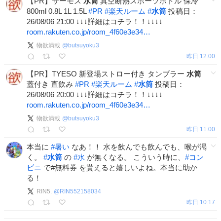
【PR】サーモス
水筒
真空断熱スポーツボトル 保冷
800ml 0.8L 1L 1.5L
#
PR
#
楽天ルーム
#
水筒
投稿日：
26/08/06 21:00 ↓↓↓詳細はコチラ！！↓↓↓↓
room.rakuten.co.jp/room_4f60e3e34…
物欲満載
@
butsuyoku3
昨日 12:00
【PR】TYESO 新登場ストロー付き タンブラー
水筒
蓋付き 直飲み
#
PR
#
楽天ルーム
#
水筒
投稿日：
26/08/06 20:00 ↓↓↓詳細はコチラ！！↓↓↓↓
room.rakuten.co.jp/room_4f60e3e34…
物欲満載
@
butsuyoku3
昨日 11:00
本当に
#
暑い
なあ！！ 水を飲んでも飲んでも、喉が渇
く。
#
水筒
の
#
水
が無くなる。 こういう時に、
#
コン
ビニ
で#無料券 を貰えると嬉しいよね。本当に助か
る！
RIN5.
@
RIN552158034
昨日 10:17