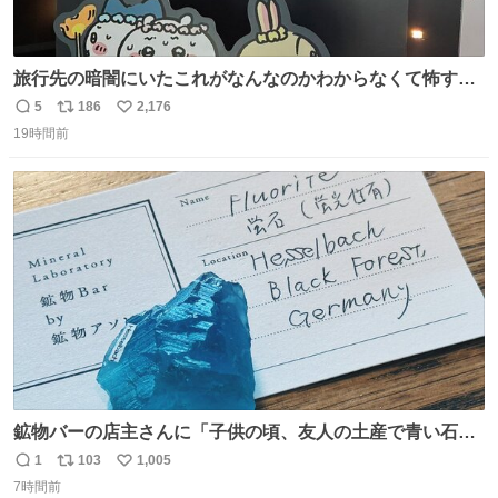
旅行先の暗闇にいたこれがなんなのかわからなくて怖すぎ
た 子どもたちも怖がりまくってた👻 ちいかわってこういう
5
186
2,176
返
リ
い
感じのお話なんですか…？
19時間前
信
ポ
い
数
ス
ね
ト
数
数
鉱物バーの店主さんに「子供の頃、友人の土産で青い石を
貰って、それがすごく気に入ってたのに、いつかの引越し
1
103
1,005
返
リ
い
で無くしてしまった」という話をしたら、 「お土産で買っ
7時間前
信
ポ
い