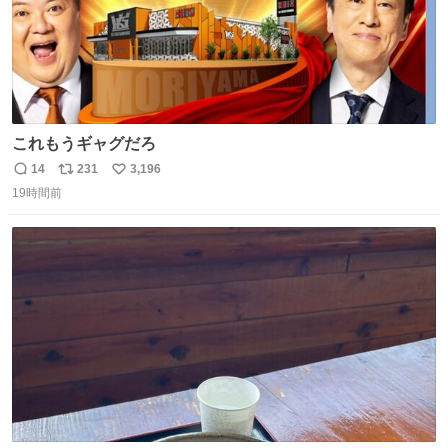
これもうギャグだろ
14
231
3,196
返
リ
い
19時間前
信
ポ
い
数
ス
ね
ト
数
数