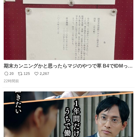
数
期末カンニングかと思ったらマジのやつで草 B4でIDMって
ことはおそらく就職だし、内定取り消し？ それと夏休み期
20
125
2,267
返
リ
い
間の停学って無意味じゃね？
22時間前
信
ポ
い
数
ス
ね
ト
数
数