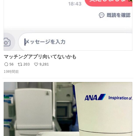
マッチングアプリ向いてないかも
56
203
9,281
返
リ
い
19時間前
信
ポ
い
数
ス
ね
ト
数
数