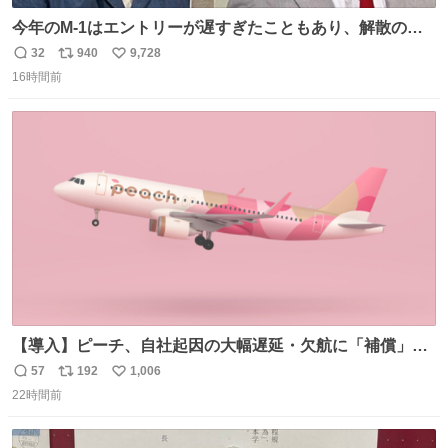
今年のM-1はエントリーが遅すぎたこともあり、解散の可
能性を作り出してからのスタート！！ 遅くなって申し訳な
32
940
9,728
返
リ
い
い🙏 エントリーナンバーは「GO!無策!」でかなり覚えやす
16時間前
信
ポ
い
い！応援をお願いすることになりそう！！
数
ス
ね
ト
数
数
【導入】ピーチ、自社起因の大幅遅延・欠航に「補償」開
始へ news.livedoor.com/article/detail… 同社に起因する理
57
192
1,006
返
リ
い
由によって大幅遅延や欠航が発生した場合、乗客が負担し
22時間前
信
ポ
い
た宿泊費や交通費を、領収書の事後申請に基づき、国内線
数
ス
ね
は1人あたり上限1万円、国際線は上限2万円まで支払う。
ト
数