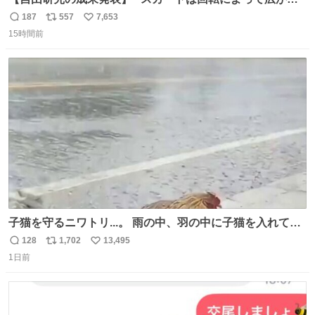
が、岡澤恋によって270°までなら広がらずに回転が可能な
187
557
7,653
返
リ
い
ことが証明された！”
15時間前
信
ポ
い
数
ス
ね
ト
数
数
子猫を守るニワトリ...。 雨の中、羽の中に子猫を入れて守
る姿に感動した！！ 愛は種族を超える！
128
1,702
13,495
返
リ
い
1日前
信
ポ
い
数
ス
ね
ト
数
数