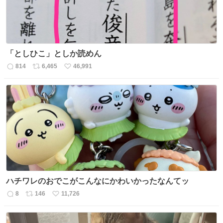
「としひこ」としか読めん
814
6,465
46,991
返
リ
い
信
ポ
い
数
ス
ね
ト
数
数
ハチワレのおでこがこんなにかわいかったなんてッ
8
146
11,726
返
リ
い
信
ポ
い
数
ス
ね