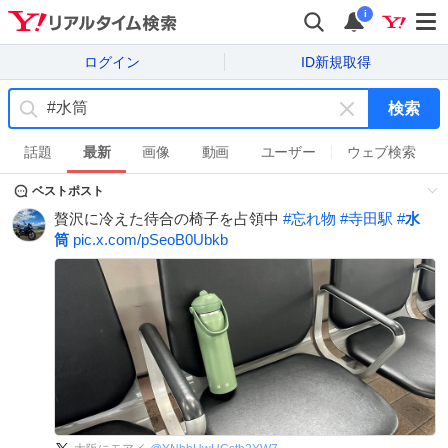
i
ログイン
ID新規取得
検索
キ
ー
話題
最新
画像
動画
ユーザー
ウェブ検索
ワ
ベストポスト
ー
ド
贅沢に冷えた待合の椅子を占領中
#
忘れ物
#
寺田駅
#
水
を
筒
pic.x.com/pSeoB0Ubkb
消
す