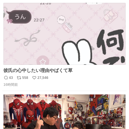
数
ス
ね
ト
数
数
彼氏の心中したい理由やばくて草
43
558
27,546
返
リ
い
16時間前
信
ポ
い
数
ス
ね
ト
数
数