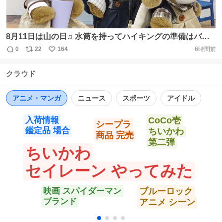
8月11日は山の日♫ 水筒を持ってハイキングの準備はバッ
チリ! ご購入はこちらから ⇩ https://t.co/j0ziULHx8Q #うさ
0
22
164
6時間前
返
リ
い
ぎのラッキー #くまのマック #いぬのサンディ #ぬい撮り #
信
ポ
い
ぬい活 #サンアロー https://t.co/j6kpKYeGXH
クラウド
数
ス
ね
ト
数
数
アニメ・マンガ
ニュース
スポーツ
アイドル
入荷情報
CoCo壱
シープラ
鑑定品 場合
ちいかわ
商品 完売
第二弾
ちいかわ
セイレーン やってみた
映画 スパイダーマン
ブルーロック
ブランド
アニメ シーン