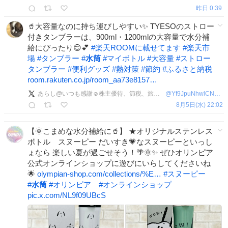
昨日 0:39
🥤大容量なのに持ち運びしやすい✨ TYESOのストロー
付きタンブラーは、900ml・1200mlの大容量で水分補
給にぴったり😊💕
#
楽天ROOMに載せてます
#
楽天市
場
#
タンブラー
#
水筒
#
マイボトル
#
大容量
#
ストロー
タンブラー
#
便利グッズ
#
熱対策
#
節約
#
ふるさと納税
room.rakuten.co.jp/room_aa73e8157…
あらし@いつも感謝☺️株主優待、節税、旅好き
@
Yf9JpuNhwlCNkcE
8月5日(水) 22:02
【🌞こまめな水分補給に🥤】 ★オリジナルステンレス
ボトル スヌーピー だいすき💗なスヌーピーといっし
ょなら 楽しい夏が過ごせそう！🌴🌞✨ ぜひオリンピア
公式オンラインショップに遊びにいらしてくださいね
🌟
olympian-shop.com/collections/%E…
#
スヌーピー
#
水筒
#
オリンピア
#
オンラインショップ
pic.x.com/NL9f09UBcS