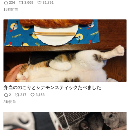
は、完全に見放されたんですが、 見事に85歳の父が治しま
234
3,009
31,791
返
リ
い
した。 うちの父は、トヨタカローラのボディをオート生産
19時間前
信
ポ
い
する、工業ロボットの製作者なんですが、 父が電動ベット
数
ス
ね
の配線をハンダで修理している横で、
ト
数
数
弁当ののこりとシナモンスティックたべました
2
217
3,158
返
リ
い
8時間前
信
ポ
い
数
ス
ね
ト
数
数