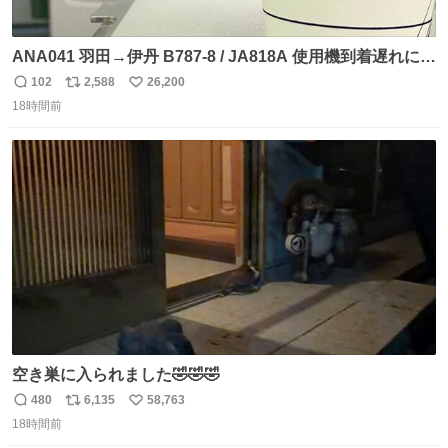
ANA041 羽田→伊丹 B787-8 / JA818A 使用機到着遅れにつ
き 「安全に支障ない範囲で1分1秒でも遅延回復に努めてお
102
2,588
26,200
返
リ
い
ります」と機長の気合い十分！ が、フライトは順調に進み
18時間前
信
ポ
い
すぎ… 「飛ばしすぎたせいか現在奈良県上空での待機を命
数
ス
ね
じられております」 でコンソメスープ吹き出しそうになり
ト
数
数
ましたw
空き巣に入られました🤣🤣🤣
480
6,135
58,763
返
リ
い
18時間前
信
ポ
い