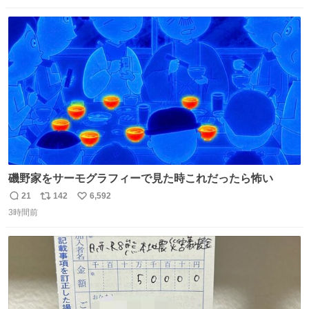
てきたくらいの価格感なら、ドイツの黒い森のフローライ
数
ス
ね
トかな…」と当たりつけてもらった。確かにこんな感じだ
ト
数
数
った気がする 凄い
磯野家をサーモグラフィーで見た時これだったら怖い
21
142
6,592
返
リ
い
3時間前
信
ポ
い
数
ス
ね
ト
数
数