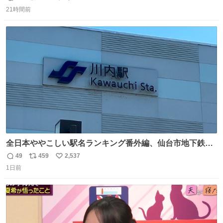
返
リ
い
21時間前
信
ポ
い
数
ス
ね
ト
数
数
全日本ややこしい駅名ランキング番外編、仙台市地下鉄川
内駅
49
459
2,537
返
リ
い
1日前
信
ポ
い
数
ス
ね
ト
数
数