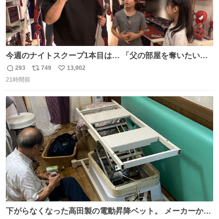
今週のナイトスクープ1本目は… 「父の部屋を奪いたい姉
妹」
293
749
13,902
返
リ
い
21時間前
信
ポ
い
数
ス
ね
ト
数
数
下がらなくなった高田製の電動昇降ベット。 メーカーから