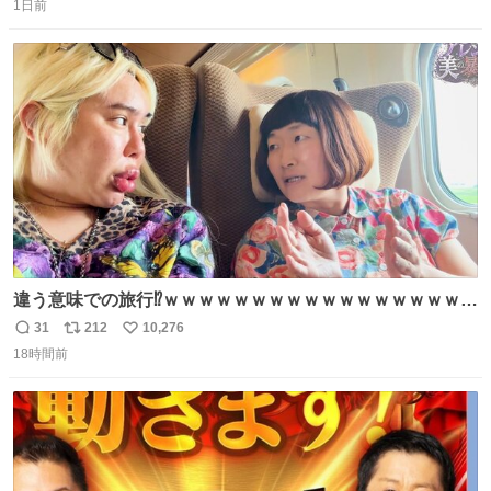
1日前
信
ポ
い
数
ス
ね
ト
数
数
違う意味での旅行⁉️ｗｗｗｗｗｗｗｗｗｗｗｗｗｗｗｗｗｗ
ｗ
31
212
10,276
返
リ
い
18時間前
信
ポ
い
数
ス
ね
ト
数
数