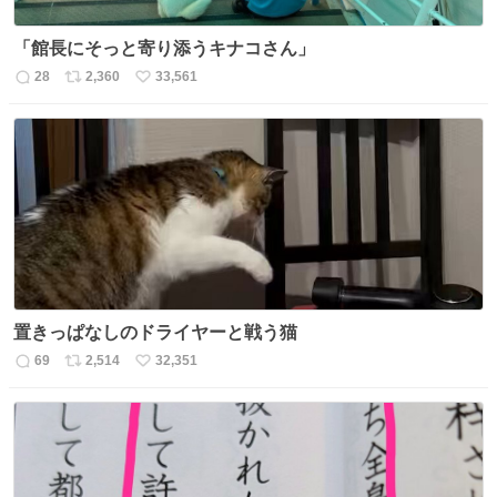
「館長にそっと寄り添うキナコさん」
28
2,360
33,561
返
リ
い
信
ポ
い
数
ス
ね
ト
数
数
置きっぱなしのドライヤーと戦う猫
69
2,514
32,351
返
リ
い
信
ポ
い
数
ス
ね
ト
数
数