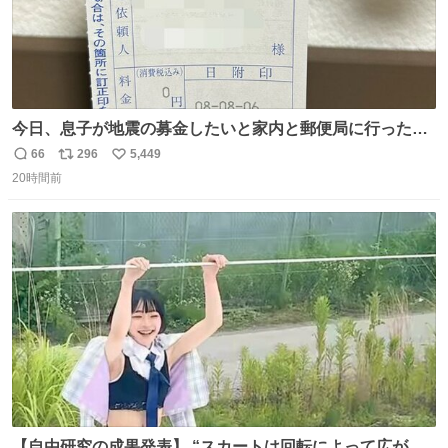
今日、息子が地震の募金したいと家内と郵便局に行ったみ
たいです。おもちゃとか買う選択肢もあったと思うけど、
66
296
5,449
返
リ
い
自分で貯めてた2万円を役に立てて欲しい、みんなも元気
20時間前
信
ポ
い
になって欲しいと。家内も一緒に募金したので、自分も何
数
ス
ね
かできたらなぁと思いました。
ト
数
数
【自由研究の成果発表】 “スカートは回転によって広がる