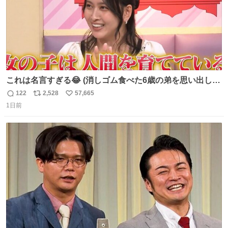
これは名言すぎる😂 (消しゴム食べた6歳の弟を思い出しな
がら)
122
2,528
57,665
返
リ
い
1日前
信
ポ
い
数
ス
ね
ト
数
数