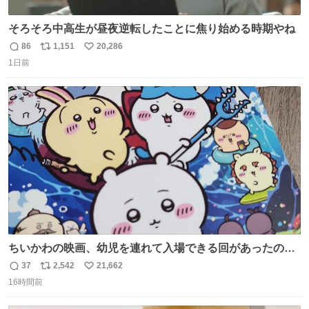
そろそろ中高生が昼夜逆転したことに焦り始める時期やね
86
1,151
20,286
返
リ
い
1日前
信
ポ
い
数
ス
ね
ト
数
数
ちいかわの映画、幼児を連れて入場できる回があったので
子どもを連れて観てきたんですけど、セイレーンの登場シ
37
2,542
21,662
返
リ
い
ーンで場内のベビーが一斉に泣き出してたのがとてもよい
16時間前
信
ポ
い
映画体験でした。
数
ス
ね