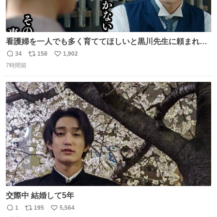
看護婦を一人でも多く育ててほしいと黒川先生に頼まれ、
１年間だけ黒川病院で働くことにしたりん。 直美はその１
34
158
1,902
返
リ
い
年間で恵風看護婦会を立て直すと話しました。 👇このシー
7時間前
信
ポ
い
ンをぜひ本編で web.nhk/tv/an/kazekaor… #朝ドラ #風薫
数
ス
ね
る 見上愛 上坂樹里 平埜生成
ト
数
数
交際中 結婚して5年
1
195
5,564
返
リ
い