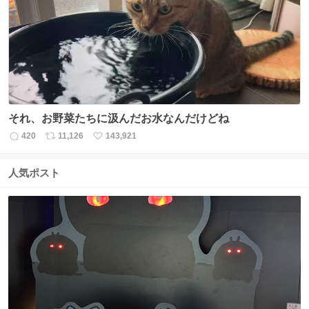
ト
数
数
それ、お野菜たちに汲んだお水なんだけどね
420
11,126
143,921
返
リ
い
信
ポ
い
数
ス
ね
人気ポスト
ト
数
数