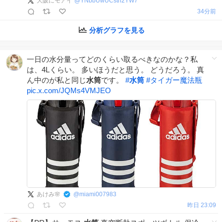
大阪にモアイ
@
YNbbUwUCsth2YW7
35分前
分析グラフを見る
一日の水分量ってどのくらい取るべきなのかな？私
は、4Lくらい。 多いほうだと思う。 どうだろう。 真
ん中のが私と同じ
水筒
です。
#
水筒
#
タイガー魔法瓶
pic.x.com/JQMs4VMJEO
あけみ🌸
@
miami007983
昨日 23:09