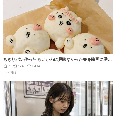
ト
数
数
ちぎりパン作った ちいかわに興味なかった夫を映画に誘い
出すことに成功したからさァ、永遠のいのち食べさせてか
7
124
1,434
返
リ
い
ら観に行くねッ🎫
18時間前
信
ポ
い
数
ス
ね
ト
数
数