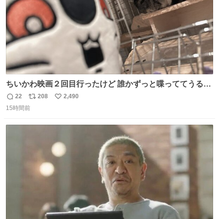
ちいかわ映画２回目行ったけど 誰かずっと喋っててうるさ
かった 許せねえ
22
208
2,490
返
リ
い
15時間前
信
ポ
い
数
ス
ね
ト
数
数