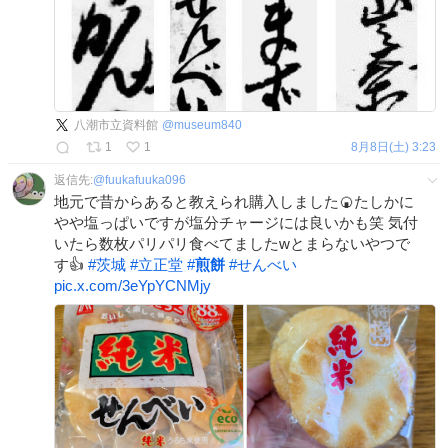
八潮市立資料館
@
museum840
1
1
8月8日(土) 3:23
返信先:
@
fuukafuuka096
地元で昔からあると教えられ購入しました🍘たしかに
やや塩っぱいですが塩分チャージには良いかも笑 気付
いたら数枚パリパリ食べてましたwとまらないやつで
す👍
#
茨城
#
立正堂
#
煎餅
#
せんべい
pic.x.com/3eYpYCNMjy