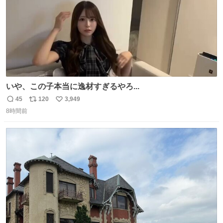
いや、この子本当に逸材すぎるやろ...
45
120
3,949
返
リ
い
8時間前
信
ポ
い
数
ス
ね
ト
数
数