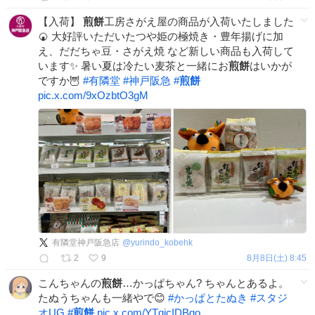
【入荷】
煎餅
工房さがえ屋の商品が入荷いたしました
🍘 大好評いただいたつや姫の極焼き・豊年揚げに加
え、だだちゃ豆・さがえ焼 など新しい商品も入荷して
います✨ 暑い夏は冷たい麦茶と一緒にお
煎餅
はいかが
ですか🦉
#
有隣堂
#
神戸阪急
#
煎餅
pic.x.com/9xOzbtO3gM
有隣堂神戸阪急店
@
yurindo_kobehk
2
9
8月8日(土) 8:45
こんちゃんの
煎餅
…かっぱちゃん? ちゃんとあるよ。
たぬうちゃんも一緒やで😊
#
かっぱとたぬき
#
スタジ
オUG
#
煎餅
pic.x.com/YTqjcIDBgo