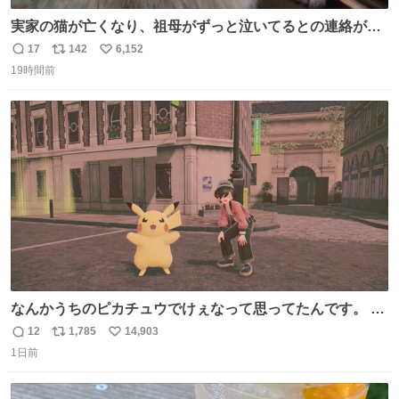
実家の猫が亡くなり、祖母がずっと泣いてるとの連絡があ
りました… 西日本豪雨の時、家族が避難する中1匹で2階に
17
142
6,152
返
リ
い
残り、怖い思いをして頑張った子だった😢私の家族を支え
19時間前
信
ポ
い
てくれて本当にありがとう✨
数
ス
ね
ト
数
数
なんかうちのピカチュウでけぇなって思ってたんです。 そ
れでね、ライチュウにしたら普通のライチュウと変わらな
12
1,785
14,903
返
リ
い
いサイズになるよなって思ったんですよ。これは名案だな
1日前
信
ポ
い
と。 そしたらね、なっちゃったんですよ。 バンギラスくら
数
ス
ね
いでかいライチュウに。
ト
数