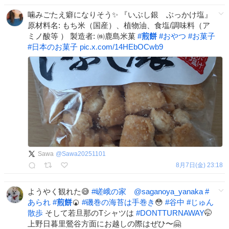
噛みごたえ癖になりそう✨ 『いぶし銀 ぶっかけ塩』
原材料名: もち米（国産）、植物油、食塩/調味料（ア
ミノ酸等 ） 製造者: ㈱鹿島米菓
#
煎餅
#
おやつ
#
お菓子
#
日本のお菓子
pic.x.com/14HEbOCwb9
Sawa
@
Sawa20251101
8月7日(金) 23:18
ようやく観れた😅
#
嵯峨の家
@saganoya_yanaka
#
あられ
#
煎餅
🍘
#
磯巻の海苔は手巻き
😳
#
谷中
#
じゅん
散歩
そして若旦那のTシャツは
#
DONTTURNAWAY
🤭
上野日暮里鶯谷方面にお越しの際はぜひ〜🤗