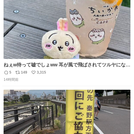
数
ねぇw待って嘘でしょww 耳が風で飛ばされてツルヤになっ
ちゃった🤭🌬️
5
149
3,315
返
リ
い
14時間前
信
ポ
い
数
ス
ね
ト
数
数