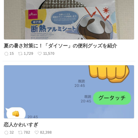
数
夏の暑さ対策に！「ダイソー」の便利グッズを紹介
15
1,729
11,570
返
リ
い
信
ポ
い
数
ス
ね
ト
数
数
恋人かわいすぎ
32
782
82,398
返
リ
い