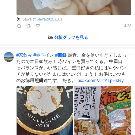
Sawa
@
Sawa20251101
14:28
分析グラフを見る
#
家飲み
#
赤ワイン
#
煎餅
最近、金を使いすぎてしまっ
たので本日家飲み！ 赤ワインを買ってくる。 中重口
っバランスがいい感じだ。 重口好きの私にはややパン
チが足りないがたまにはいいでしょう！ お供はいつも
のお徳用
煎餅
達です。 好き。
pic.x.com/ZTfKLpHkRy