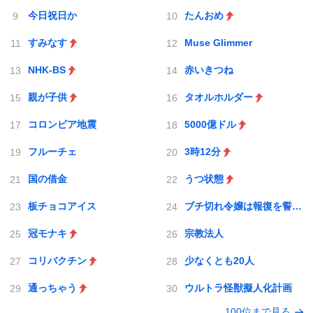
今日祝日か
たんおめ
すみなす
Muse Glimmer
NHK-BS
赤いきつね
親が子供
タオルホルダー
コロンビア地震
5000億ドル
フルーチェ
3時12分
国の借金
うつ状態
板チョコアイス
ブチ切れ令嬢は報復を誓いました。
冠モナキ
宗教法人
コリバクチン
少なくとも20人
通っちゃう
ウルトラ怪獣擬人化計画
100位まで見る