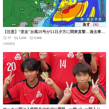
【注意】“逆走”台風15号が11日夕方に関東直撃…過去事例
が少なく予想外の被害も懸念
77
3,436
5,568
返
リ
い
news.livedoor.com/lite/article_d… 台風15号はかなり珍し
10時間前
信
ポ
い
いタイプで、東海上から西に進む“逆走型”。東海上から西
数
ス
ね
に進んで上陸した台風は過去にも3例しかない。もしも、
ト
数
数
茨城県か福島県に上陸すれば初のケースとなる。