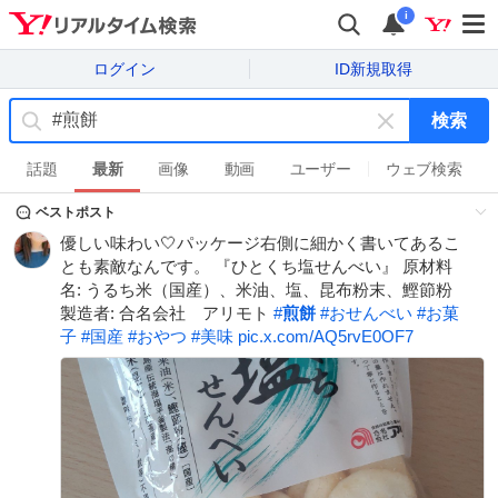
i
ログイン
ID新規取得
検索
キ
ー
話題
最新
画像
動画
ユーザー
ウェブ検索
ワ
ベストポスト
ー
ド
優しい味わい🤍パッケージ右側に細かく書いてあるこ
を
とも素敵なんです。 『ひとくち塩せんべい』 原材料
消
名: うるち米（国産）、米油、塩、昆布粉末、鰹節粉
す
製造者: 合名会社 アリモト
#
煎餅
#
おせんべい
#
お菓
子
#
国産
#
おやつ
#
美味
pic.x.com/AQ5rvE0OF7