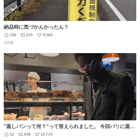
納品時に気づかんかったん？
156
815
9,569
返
リ
い
1日前
信
ポ
い
数
ス
ね
ト
数
数
"蒸しパンって何？"って答えられました。 今回パリに蒸し
パンがなかった。😭😢
32
938
10,724
返
リ
い