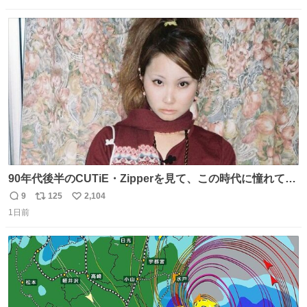
ら……な￼ #ちいかわ #キャンドゥ #ボンボンドロップシール
数
ス
ね
ト
数
数
90年代後半のCUTiE・Zipperを見て、この時代に憧れて
「令和」に再現した22歳🍓 身につけてるものは全て90年代
9
125
2,104
返
リ
い
後半のお洋服❤︎
1日前
信
ポ
い
数
ス
ね
ト
数
数