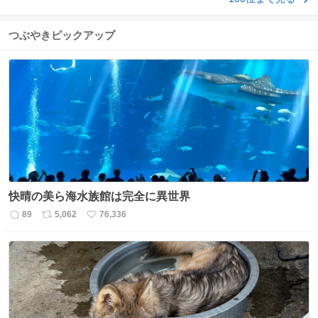
つぶやきピックアップ
快晴の美ら海水族館は完全に異世界
89
5,062
76,336
返
リ
い
信
ポ
い
数
ス
ね
ト
数
数