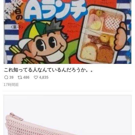
ト
数
数
これ知ってる人なんているんだろうか。。
39
486
4,835
返
リ
い
17時間前
信
ポ
い
数
ス
ね
ト
数
数