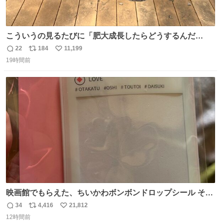
こういうの見るたびに「肥大成長したらどうするんだ
ろ…」って心配になっちゃう．
22
184
11,199
返
リ
い
19時間前
信
ポ
い
数
ス
ね
ト
数
数
映画館でもらえた、ちいかわボンボンドロップシール その
ままキーホルダーにして使いたいって人まずキャンドゥに
34
4,416
21,812
返
リ
い
行きな 何も加工せずにキーホルダーになるケースあるか
12時間前
信
ポ
い