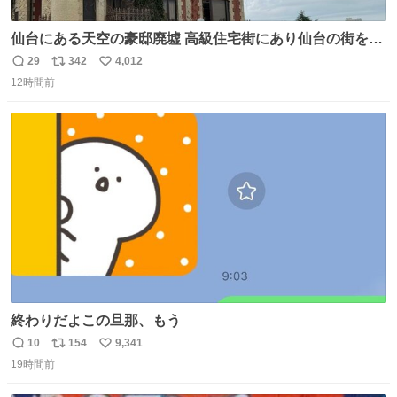
仙台にある天空の豪邸廃墟 高級住宅街にあり仙台の街を一
望できたのだろう それにしても美しい家や
29
342
4,012
返
リ
い
12時間前
信
ポ
い
数
ス
ね
ト
数
数
終わりだよこの旦那、もう
10
154
9,341
返
リ
い
19時間前
信
ポ
い
数
ス
ね