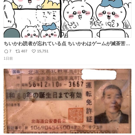
ちいかわ読者が忘れている点 ちいかわはゲームが滅茶苦茶
上手い
7
407
15,751
返
リ
い
1日前
信
ポ
い
数
ス
ね
ト
数
数