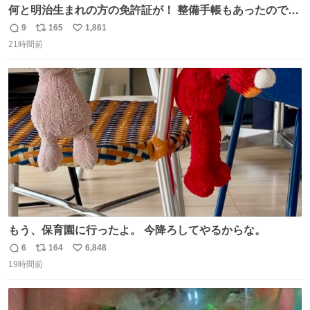
何と明治生まれの方の免許証が！ 整備手帳もあったのでこ
の方は新車で買われてるようです 住所調べても既に家はな
9
165
1,861
返
リ
い
くAIに聞いたりリサーチ力の凄い酷道仲間に調べてもらっ
21時間前
信
ポ
い
たりして辿り着きました 友人はいつかこのカブに乗って自
数
ス
ね
分の手でこの免許証を親族の方に返したいと思っていて今
ト
数
数
回実現しそうです
もう、保育園に行ったよ。 今降ろしてやるからな。
6
164
6,848
返
リ
い
19時間前
信
ポ
い
数
ス
ね
ト
数