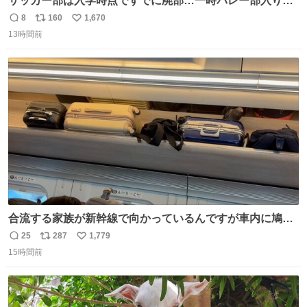
サッカー部は入学時点ですでに廃部…一時バレー部入りも
2人で復活させた伊勢原市立中沢中の柳川&宮口、合同チー
8
160
1,670
返
リ
い
ムで歩んだ3年間の集大成で全国へ
13時間前
信
ポ
い
web.gekisaka.jp/news/jryouth/d… #中学サッカー #全国中
数
ス
ね
学校サッカー大会 #全中 #ゲキサカ
ト
数
数
合流する家族が新幹線で向かっているんですが車内に鳩が
乗車してしまったようで 捕獲の為那須塩原で10分停止した
25
287
1,779
返
リ
い
ようで🤣無事降車👏しかし乗り継ぎが間に合わなくなって
15時間前
信
ポ
い
しまった😓
数
ス
ね
ト
数
数