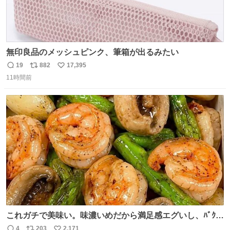
無印良品のメッシュピンク、筆箱が出るみたい
19
882
17,395
返
リ
い
11時間前
信
ポ
い
数
ス
ね
ト
数
数
これガチで美味い。味濃いめだから満足感エグいし、ﾊﾞｸﾊﾞ
ｸ食べても低カロリーなの。(ただ次の日予定ある時は気を
4
203
2,171