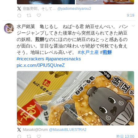
宿飯野郎。そして…
@
yadomeshiyarou2
9:19
水戸銘菓 亀じるし ねば~る君 納豆せんべい。 バン
ジージャンプしてきた後輩から突然送られてきた納豆
の妖精。
煎餅
なのにほのかに納豆のねとっと感あるの
が面白い。甘目な醤油の味わいが絶妙で何枚でも食え
そう。地味にレベル高いぞ。
#
水戸土産
#
煎餅
#
ricecrackers
#
japanesesnacks
pic.x.com/0PlU5QUneZ
Masaki@Drum
@
MasakiBLUESTRA2
昨日 13:00