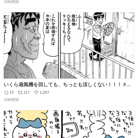
10時間前
信
ポ
い
数
ス
ね
ト
数
数
いくら扇風機を回しても、ちっとも涼しくない！！！ #浦
安鉄筋家族
15
117
1,267
返
リ
い
10時間前
信
ポ
い
数
ス
ね
ト
数
数