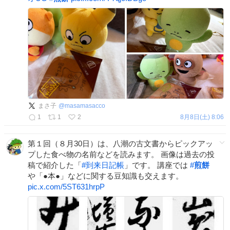
まさ子
@
masamasacco
1
1
2
8月8日(土) 8:06
第１回（８月30日）は、八潮の古文書からピックアッ
プした食べ物の名前などを読みます。 画像は過去の投
稿で紹介した「
#
到来日記帳
」です。 講座では
#
煎餅
や「●本●」などに関する豆知識も交えます。
pic.x.com/5ST631hrpP