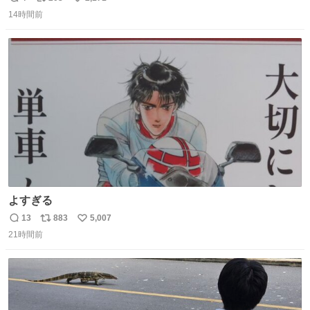
返
リ
い
つけて😭)
14時間前
信
ポ
い
数
ス
ね
ト
数
数
よすぎる
13
883
5,007
返
リ
い
21時間前
信
ポ
い
数
ス
ね
ト
数
数