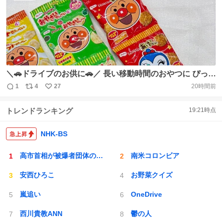
＼🚗ドライブのお供に🚗／ 長い移動時間のおやつに ぴった
りなのがコレ！ アンパンマン4連商品🍘 ソフトせんべい・
1
4
27
20時間前
返
リ
い
おやさいせんべい・あげせんの3種類 小さいお子さんから
信
ポ
い
大人まで楽しめます✨ みんなで分け合えば、 旅の思い出が
トレンドランキング
19:21
時点
数
ス
ね
もっと楽しくなる🎵 https://t.co/A7wnm729gx
ト
数
数
NHK-BS
高市首相が被爆者団体の会長から話を聞く姿
南米コロンビア
安西ひろこ
お野菜クイズ
嵐追い
OneDrive
西川貴教ANN
鬱の人