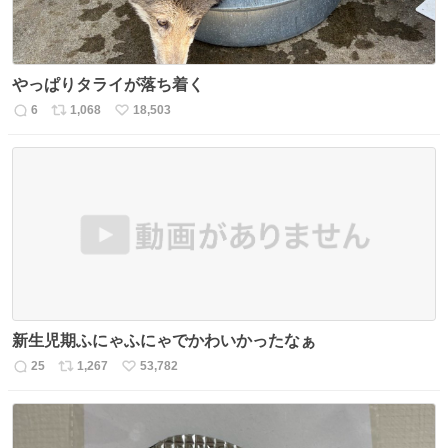
やっぱりタライが落ち着く
6
1,068
18,503
返
リ
い
信
ポ
い
数
ス
ね
ト
数
数
新生児期ふにゃふにゃでかわいかったなぁ
25
1,267
53,782
返
リ
い
信
ポ
い
数
ス
ね
ト
数