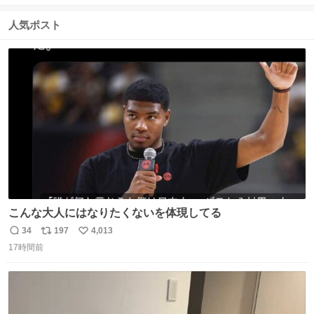
信
ポ
い
数
ス
ね
人気ポスト
ト
数
数
こんな大人にはなりたくないを体現してる
34
197
4,013
返
リ
い
17時間前
信
ポ
い
数
ス
ね
ト
数
数