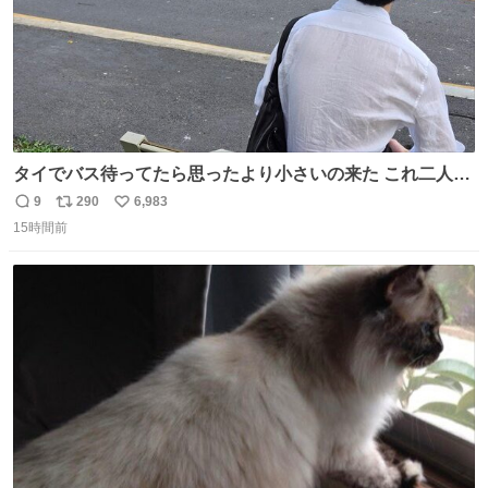
タイでバス待ってたら思ったより小さいの来た これ二人行
けるか？
9
290
6,983
返
リ
い
15時間前
信
ポ
い
数
ス
ね
ト
数
数