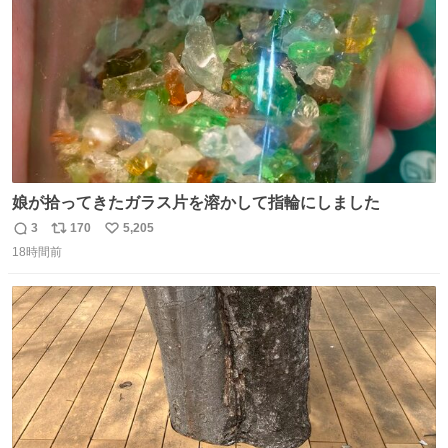
数
娘が拾ってきたガラス片を溶かして指輪にしました
3
170
5,205
返
リ
い
18時間前
信
ポ
い
数
ス
ね
ト
数
数