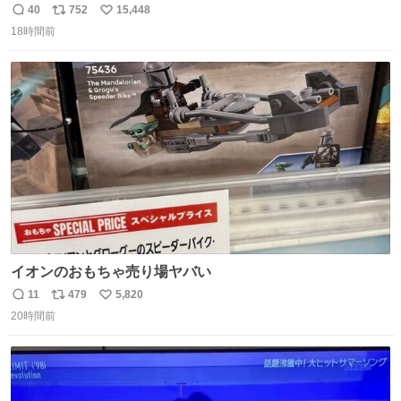
コマ漫画 #Web漫画 #漫画が読めるハッシュタグ
40
752
15,448
返
リ
い
18時間前
信
ポ
い
数
ス
ね
ト
数
数
イオンのおもちゃ売り場ヤバい
11
479
5,820
返
リ
い
20時間前
信
ポ
い
数
ス
ね
ト
数
数