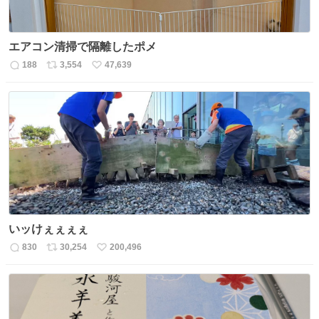
エアコン清掃で隔離したポメ
188
3,554
47,639
返
リ
い
信
ポ
い
数
ス
ね
ト
数
数
いッけぇぇぇぇ
830
30,254
200,496
返
リ
い
信
ポ
い
数
ス
ね
ト
数
数