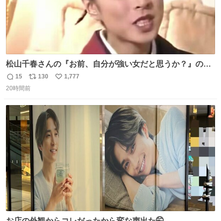
松山千春さんの『お前、自分が強い女だと思うか？』の一
言で… 中森明菜さんが思わず本音をこぼす瞬間😭
15
130
1,777
返
リ
い
20時間前
信
ポ
い
数
ス
ね
ト
数
数
お店の外観からコレだったから変な声出た🤭