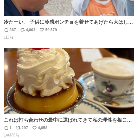
冷たーい。 子供に冷感ポンチョを着せてあげたら大はしゃ
ぎで喜んでくれました。 こんな素敵な代物を提供してくれ
367
4,003
59,579
返
リ
い
た山口県の恩師に感謝。
1日前
信
ポ
い
数
ス
ね
ト
数
数
これは打ち合わせの最中に運ばれてきて私の理性を根こそ
ぎ奪い去ったプリンの写真です。
1
297
4,058
返
リ
い
14時間前
信
ポ
い