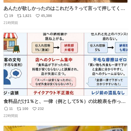
あんたが欲しかったのはこれだろ？って言って押してくれ
た手形がコチラ
19
1,821
45,386
返
リ
い
21時間前
信
ポ
い
数
ス
ね
ト
数
数
食料品だけ1％と、一律（例として5％）の比較表を作って
みました。 参考になるかと思います。
11
100
232
返
リ
い
22時間前
信
ポ
い
数
ス
ね
ト
数