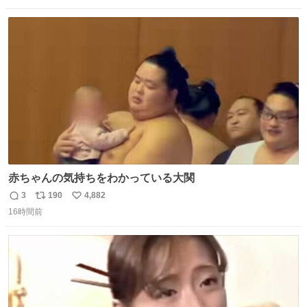
数
ス
ね
ト
数
数
赤ちゃんの気持ちをわかっている大関
3
190
4,882
返
リ
い
16時間前
信
ポ
い
数
ス
ね
ト
数
数