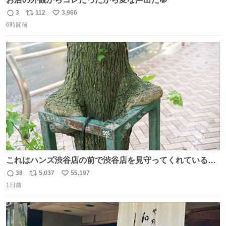
3
112
3,966
返
リ
い
6時間前
信
ポ
い
数
ス
ね
ト
数
数
これはハンズ渋谷店の前で渋谷店を見守ってくれている
「くつろ木」。
38
5,037
55,197
返
リ
い
1日前
信
ポ
い
数
ス
ね
ト
数
数