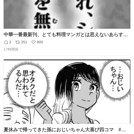
中華一番最新刊、とても料理マンガとは思えないあらすじ
の書き出ししてて最高
2
351
900
返
リ
い
17時間前
信
ポ
い
数
ス
ね
ト
数
数
夏休みで帰ってきた孫におじいちゃん大喜び四コマ #四