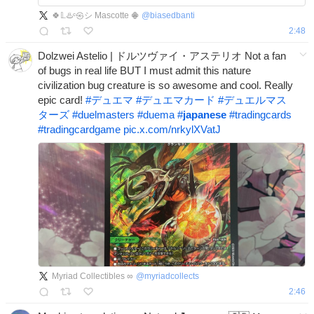
🍀𝕃♨️ᶜ㉿シ Mascotte 𖠁
@
biasedbanti
2:48
Dolzwei Astelio | ドルツヴァイ・アステリオ Not a fan
of bugs in real life BUT I must admit this nature
civilization bug creature is so awesome and cool. Really
epic card!
#
デュエマ
#
デュエマカード
#
デュエルマス
ターズ
#
duelmasters
#
duema
#
japanese
#
tradingcards
#
tradingcardgame
pic.x.com/nrkylXVatJ
Myriad Collectibles ∞
@
myriadcollects
2:46