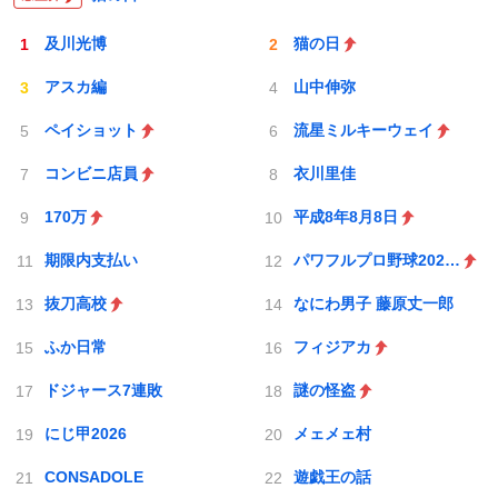
及川光博
猫の日
アスカ編
山中伸弥
ペイショット
流星ミルキーウェイ
コンビニ店員
衣川里佳
170万
平成8年8月8日
期限内支払い
パワフルプロ野球2026-2027
抜刀高校
なにわ男子 藤原丈一郎
ふか日常
フィジアカ
ドジャース7連敗
謎の怪盗
にじ甲2026
メェメェ村
CONSADOLE
遊戯王の話