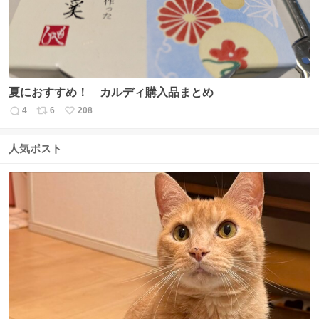
夏におすすめ！ カルディ購入品まとめ
4
6
208
返
リ
い
信
ポ
い
数
ス
ね
人気ポスト
ト
数
数