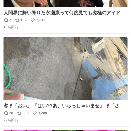
人間界に舞い降りた永瀬廉って何度見ても究極のアイドル
過ぎてずっと味する。美味い。
2
132
7,737
返
リ
い
18時間前
信
ポ
い
数
ス
ね
ト
数
数
客👴「おい」 「はい??あ、いらっしゃいませ」 👴「さっ
きからずっと水出しっぱなしでもったいないだろ」 「静電
28
308
3,288
返
リ
い
気を逃がし、熱くなった地面の温度を下げ、引火事故の防
22時間前
信
ポ
い
止の為必要な作業です」 👴「水不足の昨今にもったいない
数
ス
ね