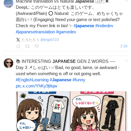
Machine translation vs Natural
Japanese
🇯🇵 ❌
DeepL: このゲームはとても楽しいです。
(Awkward/Plain) ⭕ Natural: このゲーム、めちゃくちゃ
面白い！(Engaging) Need your game or text polished?
Check my Fiverr link in bio! ✨
#
japanese
#
indiedev
#
japanesetranslation
#
gamedev
たろたろう
@
knjp0723
2:16
📚 INTERESTING
JAPANESE
GEN Z WORDS ----
Day 3 📌しゃばい ✅️Bad, no good, lame, or awkward -
used when something is off or not going well.
#
EnglishLearning
#
Japanese
#
funny
pic.x.com/YhKy9jItqw