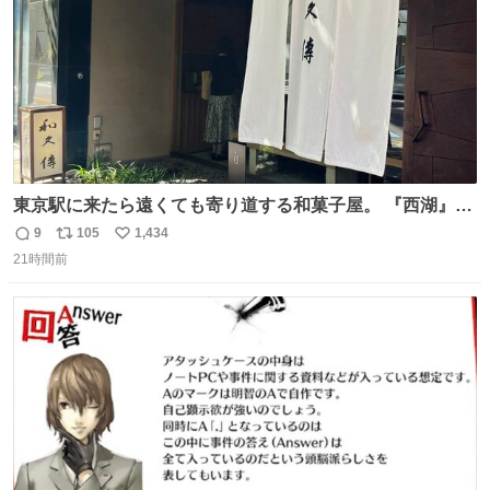
東京駅に来たら遠くても寄り道する和菓子屋。 『西湖』と
いう笹に包まれ、蓮根の粉で出来た生菓子がたまらなく美
9
105
1,434
返
リ
い
味しい。 笹の香りと和三盆の風味、蓮粉のもちもちと特徴
21時間前
信
ポ
い
ある食感は唯一無二。
数
ス
ね
ト
数
数