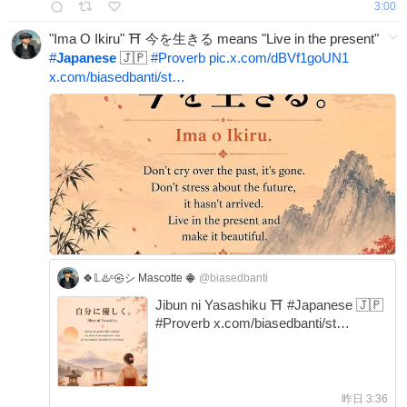
3:00
"Ima O Ikiru" ⛩️ 今を生きる means "Live in the present"
#
Japanese
🇯🇵
#
Proverb
pic.x.com/dBVf1goUN1
x.com/biasedbanti/st…
🍀𝕃♨️ᶜ㉿シ Mascotte 𖠁
@biasedbanti
Jibun ni Yasashiku ⛩️ #Japanese 🇯🇵
#Proverb x.com/biasedbanti/st…
昨日 3:36