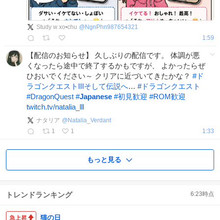
Study w xo•chu
@
NgnPhn987654321
1:59
【配信のお知らせ】 久しぶりの配信です。 体調が悪
くなったら途中で終了するかもですが、 よかったらぜ
ひおいでください～ クリアに近づいてきたかな？
#
ド
ラゴンクエストIIIそして伝説へ
…
#
ドラゴンクエスト
#
DragonQuest
#
Japanese
#
初見歓迎
#
ROM歓迎
twitch.tv/natalia_lll
ナタリア
@
Natalia_Verdant
1
1
1:33
もっと見る
トレンドランキング
6:23
時点
猫の日