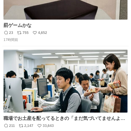
罰ゲームかな
23
755
4,652
返
リ
い
17時間前
信
ポ
い
数
ス
ね
ト
数
数
職場でお土産を配ってるときの「まだ気づいてませんよ」
的な演技が毎回シンドい。
211
2,147
33,643
返
リ
い