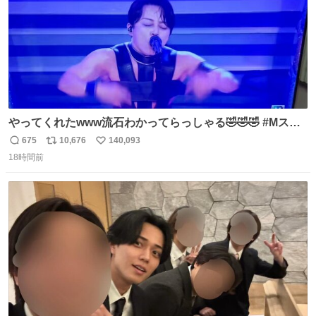
やってくれたwww流石わかってらっしゃる🤣🤣🤣 #Mステ
#西川貴教
675
10,676
140,093
返
リ
い
18時間前
信
ポ
い
数
ス
ね
ト
数
数