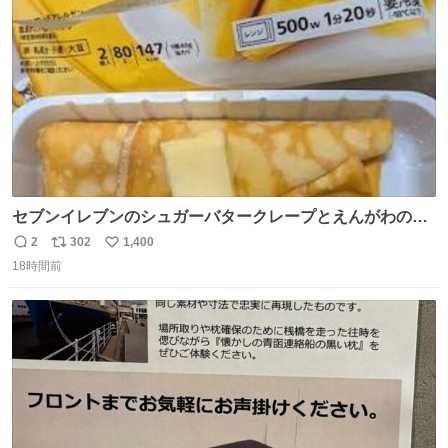
数
セブンイレブンのシュガーバタークレープとえんがわの寿
司を探している人へ！ シュガーバタークレープは目黒、品
2
302
1,400
返
リ
い
川、蒲田、渋谷、川崎、横浜、鶴見、九州の一部エリア限
18時間前
信
ポ
い
定商品で8月5日に発注が終了したため店舗に置いてあると
数
ス
ね
ころ少ないですが見つけたら即買いです🤩❣️
ト
数
数