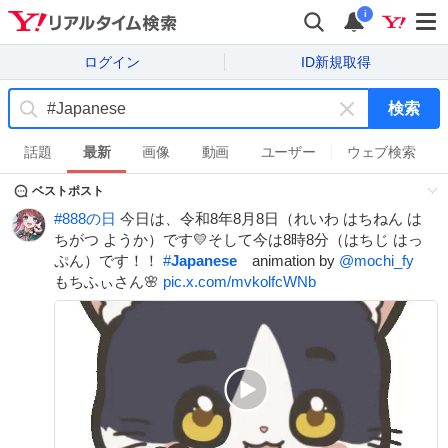
i
ログイン
ID新規取得
検索
キ
ー
話題
最新
画像
動画
ユーザー
ウェブ検索
ワ
ベストポスト
ー
ド
#
888の日
今日は、令和8年8月8日（れいわ はちねん は
を
ちがつ ようか）です💛そして今は8時8分（はちじ はっ
消
ぷん）です！！
#
Japanese
animation by
@mochi_fy
す
もちふぃさん🌸
pic.x.com/mvkolfcWNb