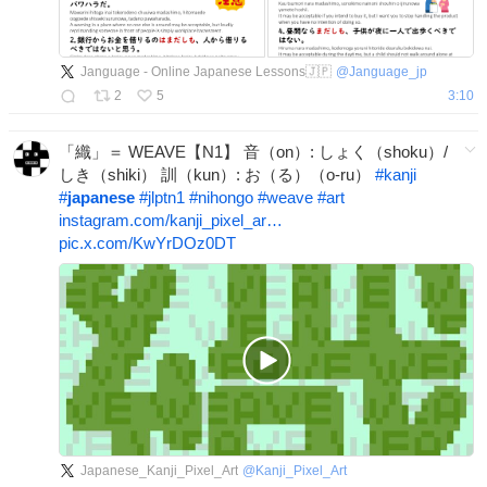
Janguage - Online Japanese Lessons🇯🇵
@
Janguage_jp
2
5
3:10
「織」＝ WEAVE【N1】 音（on）: しょく（shoku）/
しき（shiki） 訓（kun）: お（る）（o-ru）
#
kanji
#
japanese
#
jlptn1
#
nihongo
#
weave
#
art
instagram.com/kanji_pixel_ar…
pic.x.com/KwYrDOz0DT
Japanese_Kanji_Pixel_Art
@
Kanji_Pixel_Art