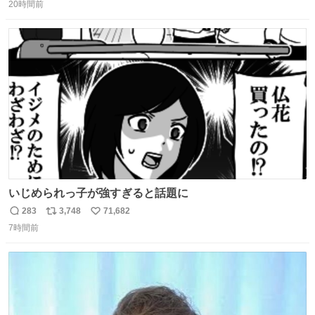
20時間前
信
ポ
い
数
ス
ね
ト
数
数
いじめられっ子が強すぎると話題に
283
3,748
71,682
返
リ
い
7時間前
信
ポ
い
数
ス
ね
ト
数
数