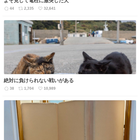
よそ見して電柱に激突した犬
44
2,335
32,641
返
リ
い
信
ポ
い
数
ス
ね
ト
数
数
絶対に負けられない戦いがある
38
1,704
10,989
返
リ
い
信
ポ
い
数
ス
ね
ト
数
数