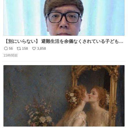
【別にいらない】 避難生活を余儀なくされている子どもた
ちのためにヒカキンボックス1000個を寄付させていただき
56
158
3,858
返
リ
い
ました
15時間前
信
ポ
い
数
ス
ね
ト
数
数