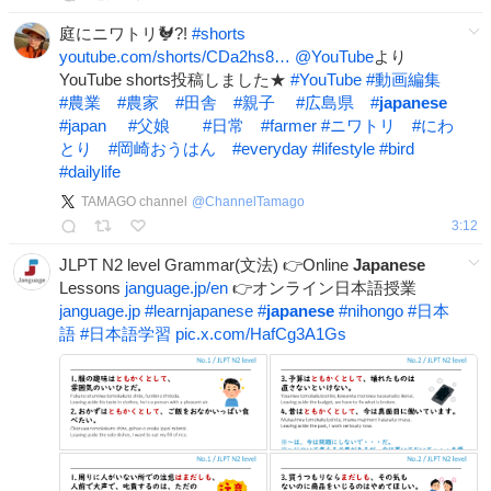
庭にニワトリ🐓?!
#
shorts
youtube.com/shorts/CDa2hs8…
@YouTube
より
YouTube shorts投稿しました★
#
YouTube
#
動画編集
#
農業
#
農家
#
田舎
#
親子
#
広島県
#
japanese
#
japan
#
父娘
#
日常
#
farmer
#
ニワトリ
#
にわ
とり
#
岡崎おうはん
#
everyday
#
lifestyle
#
bird
#
dailylife
TAMAGO channel
@
ChannelTamago
3:12
JLPT N2 level Grammar(文法) 👉Online
Japanese
Lessons
janguage.jp/en
👉オンライン日本語授業
janguage.jp
#
learnjapanese
#
japanese
#
nihongo
#
日本
語
#
日本語学習
pic.x.com/HafCg3A1Gs