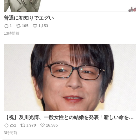
普通に初知りでエグい
1
105
1,153
返
リ
い
13時間前
信
ポ
い
数
ス
ね
ト
数
数
【祝】及川光博、一般女性との結婚を発表「新しい命を授
かっております」 news.livedoor.com/lite/article_d…
251
3,970
16,585
返
リ
い
「私、及川光博はこの度、交際しておりました方と入籍い
3時間前
信
ポ
い
たしました。また、新しい命を授かっております」「今後