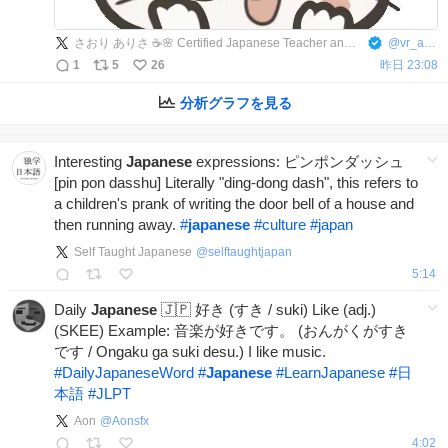
さおり ありさ ☕🌸 Certified Japanese Teacher and VTuber
@
vr_alisa
1
5
26
昨日 23:08
分析グラフを見る
Interesting
Japanese
expressions: ピンポンダッシュ
[pin pon dasshu] Literally "ding-dong dash", this refers to
a children's prank of writing the door bell of a house and
then running away.
#
japanese
#
culture
#
japan
Self Taught Japanese
@
selftaughtjapan
5:14
Daily
Japanese
🇯🇵 好き (すき / suki) Like (adj.)
(SKEE) Example: 音楽が好きです。 (おんがくがすき
です / Ongaku ga suki desu.) I like music.
#
DailyJapaneseWord
#
Japanese
#
LearnJapanese
#
日
本語
#
JLPT
Aon
@
Aonsfx
4:02