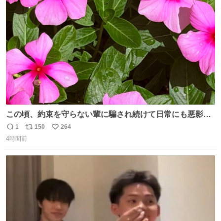
ことをするな!!」 それでは歌います、聞いてください 「井
ト
数
数
戸水」
この頃、約束を守らない輩に騙され続けて日常にも悪影響
が出てきて仕事も出来ずでストレスマックス。 解決には断
1
150
264
返
リ
い
ち切るのみ。 そんな時に美しい光景は救いの刻です。 人様
4時間前
信
ポ
い
に迷惑をかける人間の神経には理解が出来ないし理解する
数
ス
ね
気もない。 実直に生きる！ 今日も嘘に負けずに頑張りま
ト
数
数
す。 #LUNE #約束