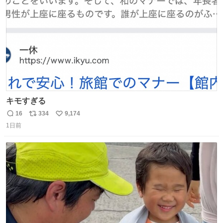
数
キモすぎる
16
334
9,174
返
リ
い
1日前
信
ポ
い
数
ス
ね
ト
数
数