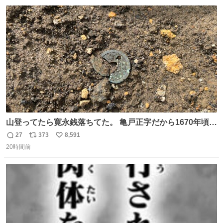
数
ス
ね
も変わらず俳優として、ミッチーとして、努力し精進して
ト
数
数
参ります」とつづった。
山登ってたら寛永銭落ちてた。 亀戸正字だから1670年頃に
鋳造されたもの。
27
373
8,591
返
リ
い
20時間前
信
ポ
い
数
ス
ね
ト
数
数