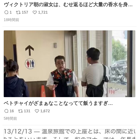
ヴィクトリア朝の淑女は、むせ返るほど大量の香水を身に
つけるものではないとされていた。それでも香水は、髪や
1
157
1,721
返
リ
い
肌の手入れと同じくらい、ヴィクトリア朝の女性達の美容
18時間前
信
ポ
い
習慣に欠かせないものだった。 当時の香水は、現在私たち
数
ス
ね
が知る香水よりも単純な組成で、その大部分は薔薇、菫、
ト
数
数
ベルガモット、
ベトチャイがざまぁなことなってて飯うますぎ
る〜〜〜！！！！！！！！ 店員さんの神対応によって先頭
16
131
1,672
返
リ
い
並んでたのに列からハブられてたwwwwwwwwwwww
5時間前
信
ポ
い
数
ス
ね
ト
数