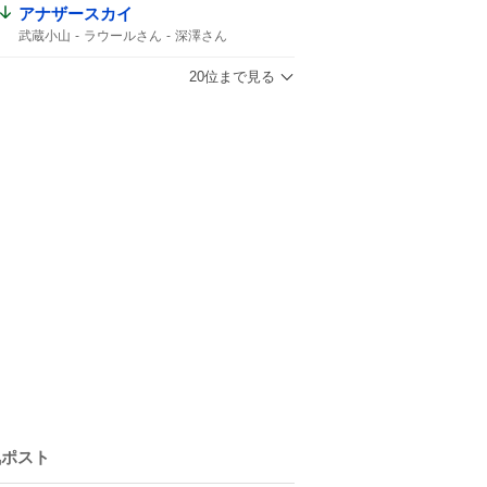
アナザースカイ
武蔵小山
ラウールさん
深澤さん
1時間スペシャル
ラウール
どちらかがパリ
どちらかが武蔵小山
20位まで見る
Snow Manラウール
ふかラウ
気ポスト