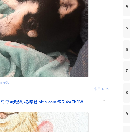
4
5
6
7
ame08
昨日 4:05
8
チワワ
#
犬がいる幸せ
pic.x.com/fRRukeFbDW
9