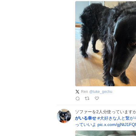
Ren
@
luke_gechu
ソファーを2人分使っていますが天使
がいる幸せ
#
犬好きな人と繋が
っていいよ
pic.x.com/gjNtJ1F