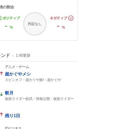
情の割合
ポジティブ
ネガティブ
-
-
判定なし
%
%
レンド
1:40
更新
アニメ・ゲーム
超かぐやメシ
スピンオフ
超かぐや姫!
超かぐや
ビビビコミック
0話
Web漫画
10年後
美味しいものを
斬月
仮面ライダー鎧武
情報公開
仮面ライダー
真骨彫
残り1日
ITビジネス