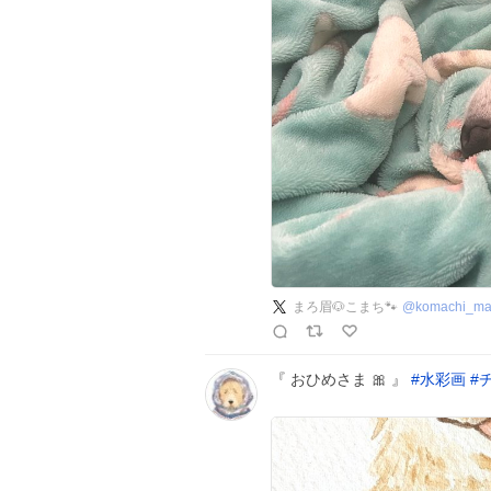
まろ眉🐶こまち🐾
@
komachi_m
『 おひめさま 🎀 』
#
水彩画
#