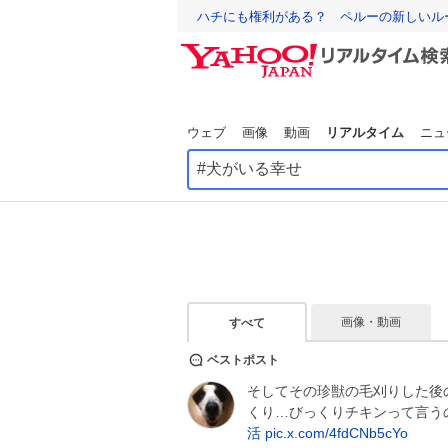
ハチにも権利がある？ ペルーの新しいル
ウェブ
画像
動画
リアルタイム
ニュ
画像・動画
すべて
ベストポスト
そしてその珍獣の毛刈りした後
くり…びっくりチキンって言う
活
pic.x.com/4fdCNb5cYo