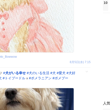
10
oto_Bowwow
8月5日(水) 7:15
ツ
#
犬がいる幸せ
#
犬のいる生活
#
犬
#
愛犬
#
犬好
犬
#
トイプードル
x
#
ポメラニアン
#
ポメプー
人