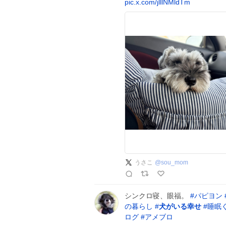
pic.x.com/jlllNMldTm
うさこ
@
sou_mom
シンクロ寝、眼福。
#
パピヨン
の暮らし
#
犬がいる幸せ
#
睡眠
ログ
#
アメブロ