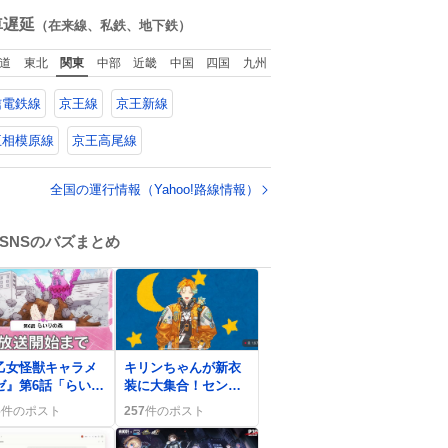
てた。
ね
数
車遅延
（在来線、私鉄、地下鉄）
道
東北
関東
中部
近畿
中国
四国
九州
信電鉄線
京王線
京王新線
王相模原線
京王高尾線
全国の運行情報（Yahoo!路線情報）
SNSのバズまとめ
0
乙女怪獣キャラメ
キリンちゃんが新衣
ゼ』第6話「らいり
装に大集合！センタ
森」放送で「らい
ーパートヘアが可愛
6
件のポスト
257
件のポスト
回最高」歓喜の声
すぎてファン歓喜