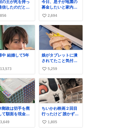
獣の王が死を持っ
今日、息子が地震の
す☺️ お店のチ
発信したのだと思
募金したいと家内と
ドコーナーで探し
郵便局に行ったみた
くださいね！
856
2,694
い
い日本の夏 どうか
いです。おもちゃと
急に飼育の環境を
か買う選択肢もあっ
い
直して 動物の命を
たと思うけど、自分
ね
ってください…と
で貯めてた2万円を役
数
療中のライオンが
に立てて欲しい、み
かりますように す
んなも元気になって
ての動物の命が護
欲しいと。家内も一
交際中 結婚して5年
娘がタブレットに潰
れますように
緒に募金したので、
されてたこと気付か
26.7.3📷多摩動物
自分も何かできたら
なかった。 旦那だけ
園にて 残念ながら
なぁと思いました。
13,573
5,259
い
は娘の波長を感じ取
体の識別は出来ま
れるから声出せずと
い
ん
もSOSが伝わったら
ね
しい。 急いで旦那が
数
救出して、泣きじゃ
くる娘に自分も謝っ
て抱きしめようとし
本郵政は切手を廃
ちいかわ映画２回目
たら、ビンタされて
して額面を現金で
行ったけど 誰かずっ
しまった。3回ほど。
戻せ2026 #日本
と喋っててうるさか
小さい手だけど、地
3,649
1,805
い
政
った 許せねえ
味に痛い。 その後、
apanPostHD_PR
い
娘は旦那に泣きつい