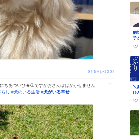
病
子
う
い
ー
ク
い
島
ね
病
数
し
8月5日(水) 3:32
ne
we
いにちあついひ🔥💦ですがおさんぽはかかせません
＼
暮らし
#
犬のいる生活
#
犬がいる幸せ
ひ
ン❄️／ 
い
に
を
い
「
ね
ップ
数
り
で
リ