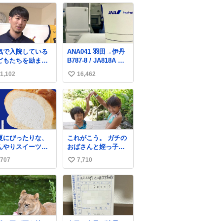
気で入院している
ANA041 羽田→伊丹
どもたちを励まそ
B787-8 / JA818A 使
と、バスケットボ
用機到着遅れにつき
1,102
16,462
い
ル・宇都宮ブレッ
「安全に支障ない範
スに所属する比江
囲で1分1秒でも遅延
い
慎選手が下野市の
回復に努めておりま
ね
院を訪問して交流
す」と機長の気合い
数
ました。
十分！ が、フライト
ws.web.nhk/news
は順調に進みすぎ…
b/na/nb-…
「飛ばしすぎたせい
夏にぴったりな、
これがこう。 ガチの
か現在奈良県上空で
んやりスイーツパ
おばさんと姪っ子で
の待機を命じられて
しっとり生地
す。 （身長抜かされ
おります」 でコンソ
707
7,710
い
牛乳入りホイップ
ててしぬ笑） #ヤツ
メスープ吹き出しそ
たっぷり注入した
ルギ12 #家族でヒロ
い
うになりましたw
たっぷり牛乳ホイ
イン
ね
パン」✨ ひんや
数
とした口あたり
、暑い夏でもペロ
と食べられる美味