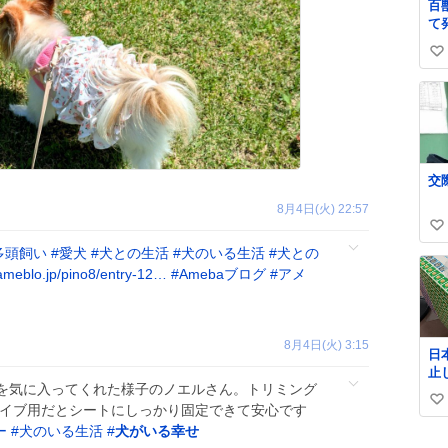
百
しさで
て
ル
う 高温多湿が尋常で
て
い
な
早
い
見
ね
護
数
治
助
べ
ら
20
8月4日(火) 22:57
公
い
個
多頭飼い
#
愛犬
#
犬との生活
#
犬のいる生活
#
犬との
い
せ
ameblo.jp/pino8/entry-12…
#
Amebaブログ
#
アメ
ね
数
8月4日(火) 3:15
日
止
を気に入ってくれた様子のノエルさん。トリミング
払い
い
郵
ライブ用だとシートにしっかり固定できて安心です
@J
い
ー
#
犬のいる生活
#
犬がいる幸せ