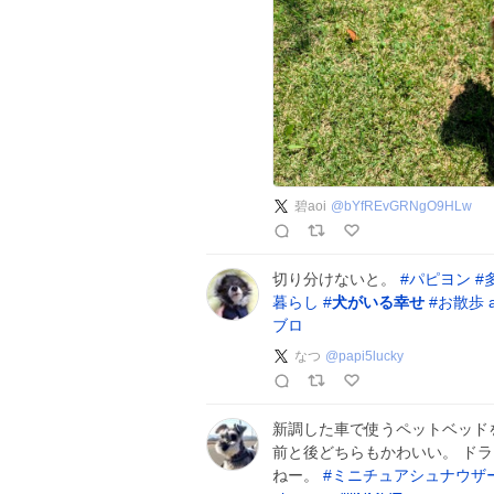
碧aoi
@
bYfREvGRNgO9HLw
切り分けないと。
#
パピヨン
#
暮らし
#
犬がいる幸せ
#
お散歩
ブロ
なつ
@
papi5lucky
新調した車で使うペットベッド
前と後どちらもかわいい。 ド
ねー。
#
ミニチュアシュナウザ