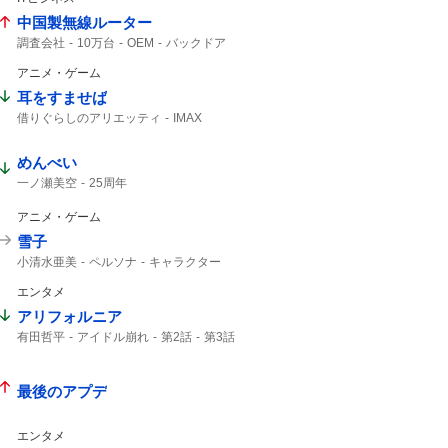
中国製無線ルーター
調査会社
10万台
OEM
バックドア
ルーター
安いから
日本経済新聞
アニメ・ゲーム
耳をすませば
借りぐらしのアリエッティ
IMAX
アリエッティ
めんべい
一ノ瀬美空
25周年
アニメ・ゲーム
雪子
小清水亜美
ペルソナ
キャラクター
エンタメ
アリフォルニア
有田哲平
アイドル崩れ
第2話
第3話
最後のアプデ
エンタメ