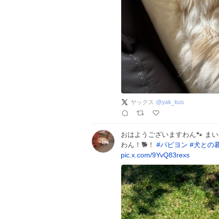
ヤックス
@
yak_kus
おはようございますわん🐾 ま
わん！🐕️！
#
パピヨン
#
犬との
pic.x.com/9YvQ83rexs