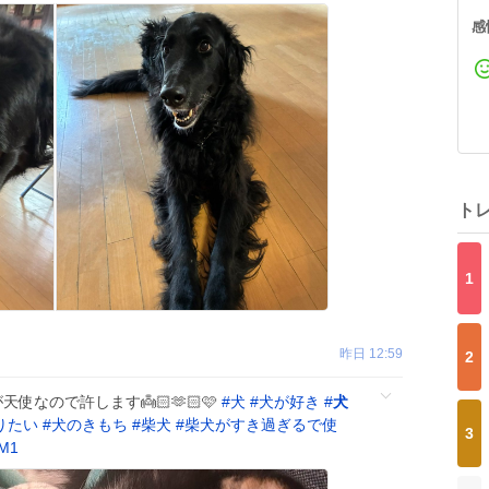
感
ト
1
昨日 12:59
2
なので許します👼🏻🫶🏻︎🩷
#
犬
#
犬が好き
#
犬
りたい
#
犬のきもち
#
柴犬
#
柴犬がすき過ぎるで使
3
QM1