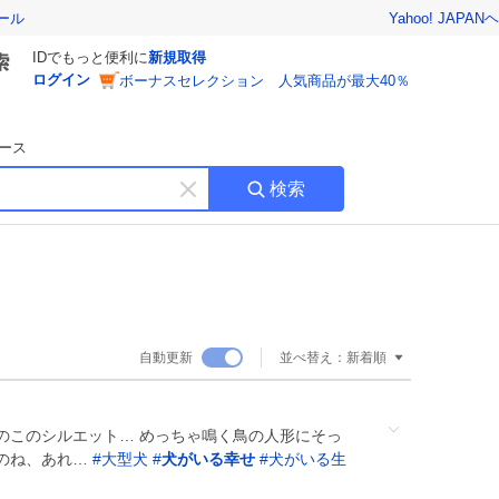
Yahoo! JAPAN
ヘ
ール
IDでもっと便利に
新規取得
ログイン
ボーナスセレクション 人気商品が最大40％
ース
検索
キ
ー
ワ
ー
ド
を
消
自動更新
並べ替え：
新着順
す
のこのシルエット… めっちゃ鳴く鳥の人形にそっ
のね、あれ…
#
大型犬
#
犬がいる幸せ
#
犬がいる生