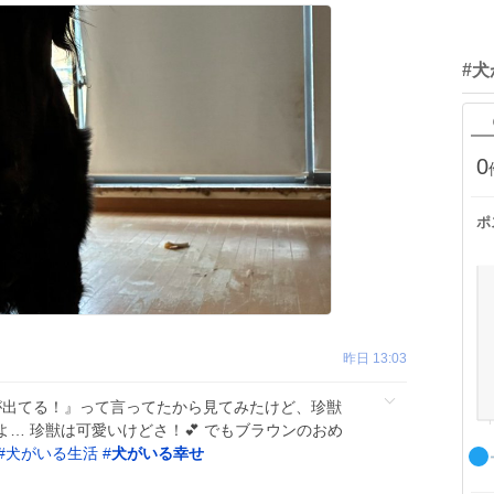
#
0
ポ
昨日 13:03
ナが出てる！』って言ってたから見てみたけど、珍獣
… 珍獣は可愛いけどさ！💕 でもブラウンのおめ
#
犬がいる生活
#
犬がいる幸せ