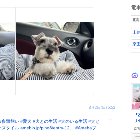
ね
数
電
北海
上
京
8月2日(日) 5:52
0
『
リ
#
多頭飼い
#
愛犬
#
犬との生活
#
犬のいる生活
#
犬と
の
ぐスタイル
ameblo.jp/pino8/entry-12…
#
Amebaブ
27
り