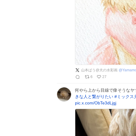
山本ばう@犬の水彩画
@
Yamam
6
27
何やら上から目線で偉そうなヤ
きな人と繋がりたい
#
ミックス
pic.x.com/ObTe3dLjgj