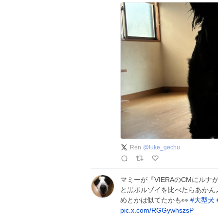
Ren
@
luke_gechu
マミーが『VIERAのCMにル
と黒ボルゾイを比べたらあかんよ
めとかは似てたかも👀
#
大型犬
pic.x.com/RGGywhszsP