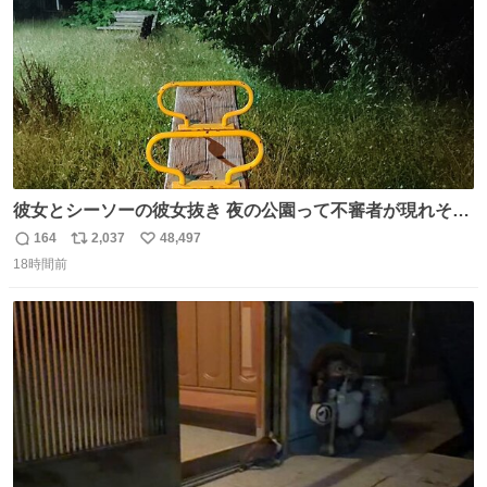
彼女とシーソーの彼女抜き 夜の公園って不審者が現れそう
で怖いんだよな
164
2,037
48,497
返
リ
い
18時間前
信
ポ
い
数
ス
ね
ト
数
数