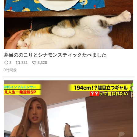
弁当ののこりとシナモンスティックたべました
2
231
3,328
返
リ
い
9時間前
信
ポ
い
数
ス
ね
ト
数
数