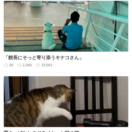
「館長にそっと寄り添うキナコさん」
28
2,360
33,561
返
リ
い
信
ポ
い
数
ス
ね
ト
数
数