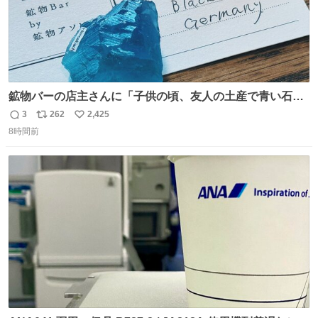
鉱物バーの店主さんに「子供の頃、友人の土産で青い石を
貰って、それがすごく気に入ってたのに、いつかの引越し
3
262
2,425
返
リ
い
で無くしてしまった」という話をしたら、 「お土産で買っ
8時間前
信
ポ
い
てきたくらいの価格感なら、ドイツの黒い森のフローライ
数
ス
ね
トかな…」と当たりつけてもらった。確かにこんな感じだ
ト
数
数
った気がする 凄い