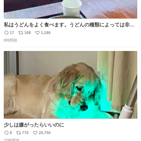
私はうどんをよく食べます。うどんの種類によっては非常
食にもなります。生うどんは消費期限が短く、冷凍うどん
17
168
1,186
返
リ
い
は長持ちする代わりに停電に弱いので、乾麺タイプのうど
8時間前
信
ポ
い
んなら水分が少なく長期保存するのにおすすめです。アル
数
ス
ね
ファ化米や缶詰など、色々な非常食がありますが、うどん
ト
数
数
もいかがでしょうか？
少しは嫌がったらいいのに
8
770
20,750
返
リ
い
20時間前