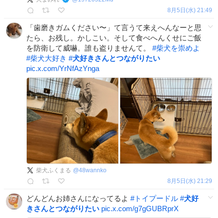
8月5日(水) 21:49
「歯磨きガムください〜」て言うて来えへんなーと思
たら、お残し。かしこい。そして食べへんくせにご飯
を防衛して威嚇。誰も盗りませんて。
#
柴犬を崇めよ
#
柴犬大好き
#
犬好きさんとつながりたい
pic.x.com/YrNfAzYnga
柴犬ふくまる
@
48wannko
8月5日(水) 21:29
どんどんお姉さんになってるよ
#
トイプードル
#
犬好
きさんとつながりたい
pic.x.com/g7gGUBRprX