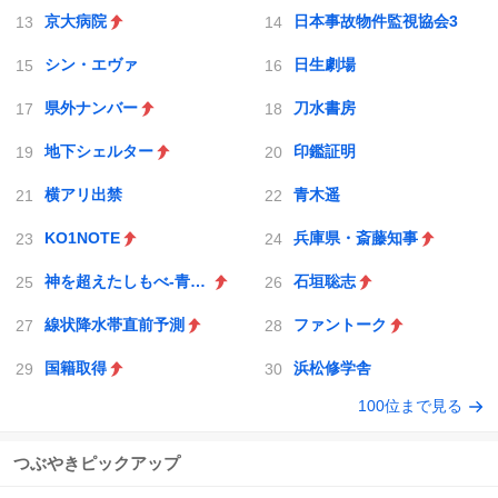
京大病院
日本事故物件監視協会3
シン・エヴァ
日生劇場
県外ナンバー
刀水書房
地下シェルター
印鑑証明
横アリ出禁
青木遥
KO1NOTE
兵庫県・斎藤知事
神を超えたしもべ-青眼の究極竜
石垣聡志
線状降水帯直前予測
ファントーク
国籍取得
浜松修学舎
100位まで見る
つぶやきピックアップ