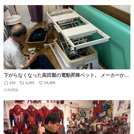
数
ス
ね
ト
数
数
下がらなくなった高田製の電動昇降ベット。 メーカーから
は、完全に見放されたんですが、 見事に85歳の父が治しま
254
3,265
34,468
返
リ
い
した。 うちの父は、トヨタカローラのボディをオート生産
21時間前
信
ポ
い
する、工業ロボットの製作者なんですが、 父が電動ベット
数
ス
ね
の配線をハンダで修理している横で、
ト
数
数