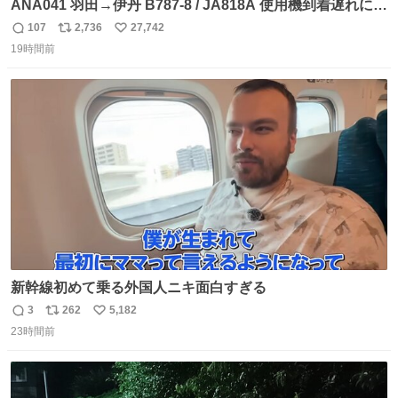
ANA041 羽田→伊丹 B787-8 / JA818A 使用機到着遅れにつ
き 「安全に支障ない範囲で1分1秒でも遅延回復に努めてお
107
2,736
27,742
返
リ
い
ります」と機長の気合い十分！ が、フライトは順調に進み
19時間前
信
ポ
い
すぎ… 「飛ばしすぎたせいか現在奈良県上空での待機を命
数
ス
ね
じられております」 でコンソメスープ吹き出しそうになり
ト
数
数
ましたw
新幹線初めて乗る外国人ニキ面白すぎる
3
262
5,182
返
リ
い
23時間前
信
ポ
い
数
ス
ね
ト
数
数