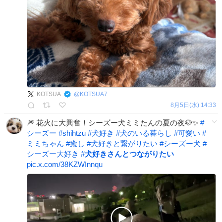
KOTSUA
@
KOTSUA7
8月5日(水) 14:33
🎆 花火に大興奮！シーズー犬ミミたんの夏の夜🐶✨
#
シーズー
#
shihtzu
#
犬好き
#
犬のいる暮らし
#
可愛い
#
ミミちゃん
#
癒し
#
犬好きと繋がりたい
#
シーズー犬
#
シーズー大好き
#
犬好きさんとつながりたい
pic.x.com/38KZWInnqu