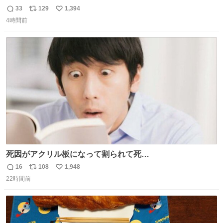
てください。たまに海とか島とかわけわからん画像が流れ
33
129
1,394
返
リ
い
てくるだけで、特に何も起こりません。
4時間前
信
ポ
い
数
ス
ね
ト
数
数
死因がアクリル板になって割られて死
亡……………！？！？
16
108
1,948
返
リ
い
22時間前
信
ポ
い
数
ス
ね
ト
数
数