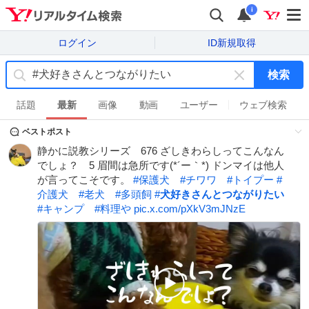
i
ログイン
ID新規取得
検索
キ
ー
話題
最新
画像
動画
ユーザー
ウェブ検索
ワ
ベストポスト
ー
ド
静かに説教シリーズ 676 ざしきわらしってこんなん
を
でしょ？ 5 眉間は急所です(*´ー｀*) ドンマイは他人
消
が言ってこそです。
#
保護犬
#
チワワ
#
トイプー
#
す
介護犬
#
老犬
#
多頭飼
#
犬好きさんとつながりたい
#
キャンプ
#
料理や
pic.x.com/pXkV3mJNzE