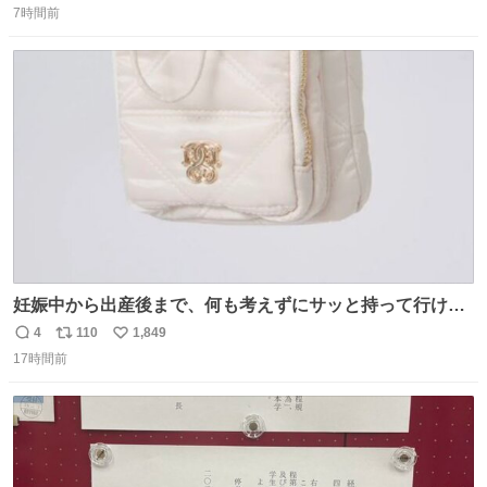
筆。どうすんの、これ。
7時間前
信
ポ
い
数
ス
ね
ト
数
数
妊娠中から出産後まで、何も考えずにサッと持って行ける
ようなショルダーバッグが欲しいな〜と思っていたのだけ
4
110
1,849
返
リ
い
ど snidelでめちゃくちゃピッタリなものを見つけたので買
17時間前
信
ポ
い
った！✨ スマホと小物とペットボトルが入るの最高すぎる
数
ス
ね
🥹 しかもスマホ入れ独立してるしファスナーない！地味に
ト
数
数
嬉しいやつ！！！