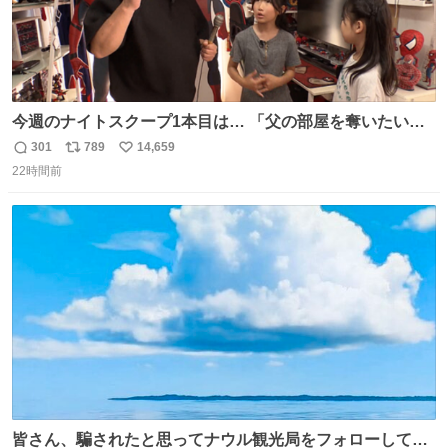
今週のナイトスクープ1本目は… 「父の部屋を奪いたい姉
妹」
301
789
14,659
返
リ
い
22時間前
信
ポ
い
数
ス
ね
ト
数
数
皆さん、騙されたと思ってナウル観光局をフォローしてみ