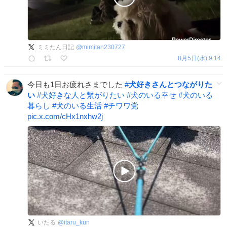
ミミたん日記
@
mimitan230727
8月5日(水) 9:14
今日も1日お疲れさまでした
#
犬好きさんとつながりた
い
#
犬好きな人と繋がりたい
#
犬のいる幸せ
#
犬のいる
暮らし
#
犬のいる生活
#
チワワ党
pic.x.com/cHx1nxhw2j
いたる
@
itaru_kun