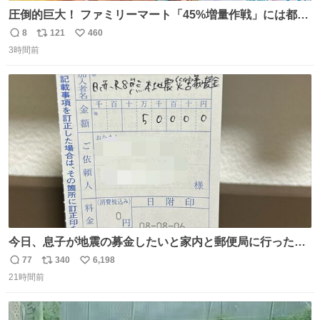
圧倒的巨大！ ファミリーマート「45%増量作戦」には都市
伝説が隠されている、のかもしれない。 web-
8
121
460
返
リ
い
mu.jp/news/79509/
3時間前
信
ポ
い
数
ス
ね
ト
数
数
今日、息子が地震の募金したいと家内と郵便局に行ったみ
たいです。おもちゃとか買う選択肢もあったと思うけど、
77
340
6,198
返
リ
い
自分で貯めてた2万円を役に立てて欲しい、みんなも元気
21時間前
信
ポ
い
になって欲しいと。家内も一緒に募金したので、自分も何
数
ス
ね
かできたらなぁと思いました。
ト
数