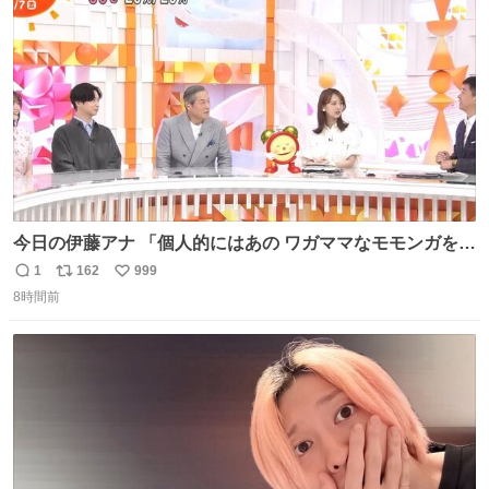
今日の伊藤アナ 「個人的にはあの ワガママなモモンガを是
非松平さんに成敗してほしい」 (手に刀を持ってモモ○ガを
1
162
999
返
リ
い
切る仕草) #ちいかわ #アニメちいかわ
8時間前
信
ポ
い
数
ス
ね
ト
数
数