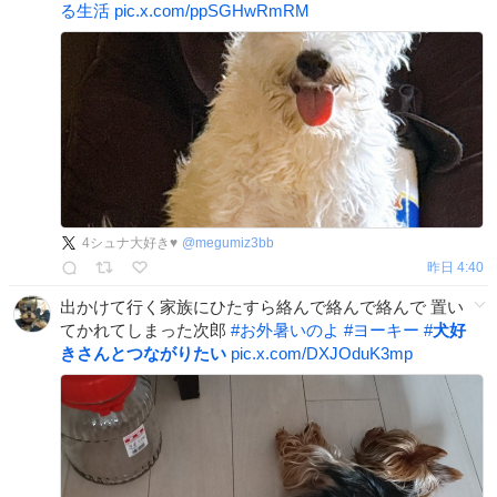
る生活
pic.x.com/ppSGHwRmRM
4シュナ大好き♥️
@
megumiz3bb
昨日 4:40
出かけて行く家族にひたすら絡んで絡んで絡んで 置い
てかれてしまった次郎
#
お外暑いのよ
#
ヨーキー
#
犬好
きさんとつながりたい
pic.x.com/DXJOduK3mp