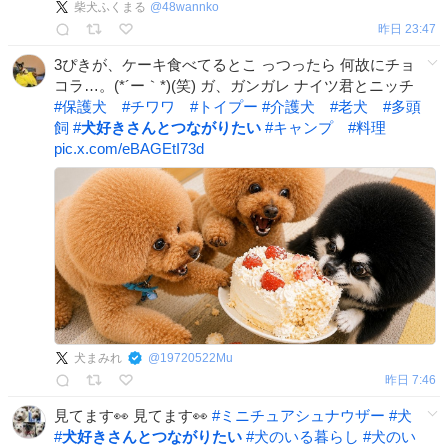
柴犬ふくまる
@
48wannko
昨日 23:47
3ぴきが、ケーキ食べてるとこ っつったら 何故にチョ
コラ…。(*´ー｀*)(笑) ガ、ガンガレ ナイツ君とニッチ
#
保護犬
#
チワワ
#
トイプー
#
介護犬
#
老犬
#
多頭
飼
#
犬好きさんとつながりたい
#
キャンプ
#
料理
pic.x.com/eBAGEtI73d
犬まみれ
@
19720522Mu
昨日 7:46
見てます👀 見てます👀
#
ミニチュアシュナウザー
#
犬
#
犬好きさんとつながりたい
#
犬のいる暮らし
#
犬のい