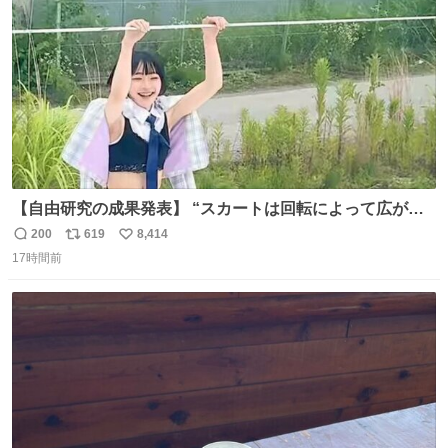
数
【自由研究の成果発表】 “スカートは回転によって広がる
が、岡澤恋によって270°までなら広がらずに回転が可能な
200
619
8,414
返
リ
い
ことが証明された！”
17時間前
信
ポ
い
数
ス
ね
ト
数
数