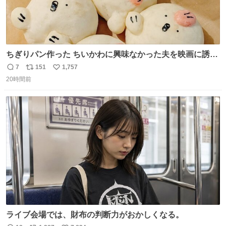
ちぎりパン作った ちいかわに興味なかった夫を映画に誘い
出すことに成功したからさァ、永遠のいのち食べさせてか
7
151
1,757
返
リ
い
ら観に行くねッ🎫
20時間前
信
ポ
い
数
ス
ね
ト
数
数
ライブ会場では、財布の判断力がおかしくなる。