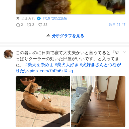
犬まみれ
@
19720522Mu
2
2
33
昨日 21:47
分析グラフを見る
この暑いのに日向で寝て大丈夫かいと言うてると「や
っぱりクーラーの効いた部屋がいいです」と入ってき
た。
#
柴犬を崇めよ
#
柴犬大好き
#
犬好きさんとつなが
りたい
pic.x.com/7bPa6zlXUg