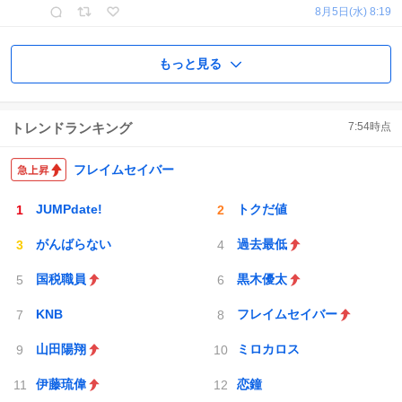
8月5日(水) 8:19
もっと見る
トレンドランキング
7:54
時点
フレイムセイバー
JUMPdate!
トクだ値
がんばらない
過去最低
国税職員
黒木優太
KNB
フレイムセイバー
山田陽翔
ミロカロス
伊藤琉偉
恋鐘