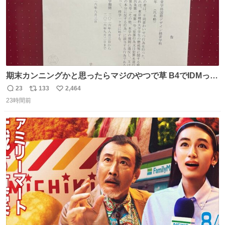
期末カンニングかと思ったらマジのやつで草 B4でIDMって
ことはおそらく就職だし、内定取り消し？ それと夏休み期
23
133
2,464
返
リ
い
間の停学って無意味じゃね？
23時間前
信
ポ
い
数
ス
ね
ト
数
数