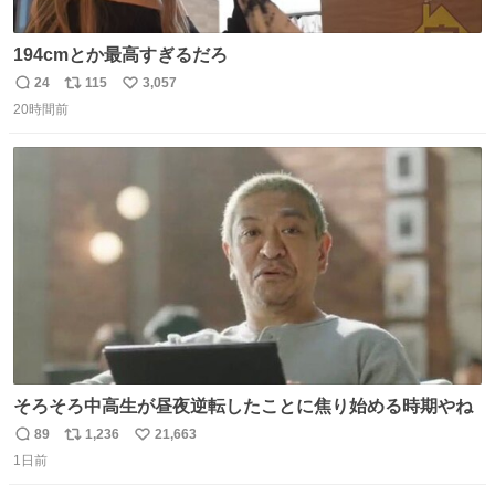
194cmとか最高すぎるだろ
24
115
3,057
返
リ
い
20時間前
信
ポ
い
数
ス
ね
ト
数
数
そろそろ中高生が昼夜逆転したことに焦り始める時期やね
89
1,236
21,663
返
リ
い
1日前
信
ポ
い
数
ス
ね