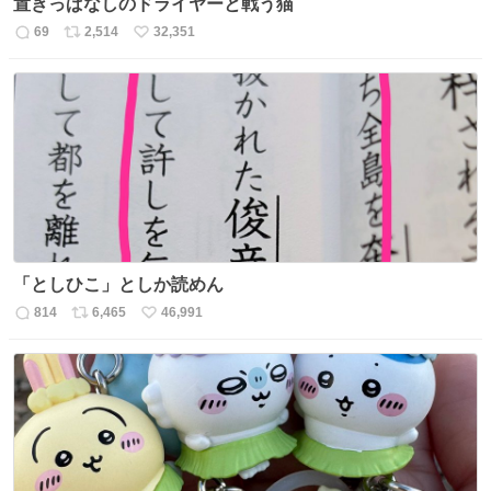
置きっぱなしのドライヤーと戦う猫
69
2,514
32,351
返
リ
い
信
ポ
い
数
ス
ね
ト
数
数
「としひこ」としか読めん
814
6,465
46,991
返
リ
い
信
ポ
い
数
ス
ね
ト
数
数