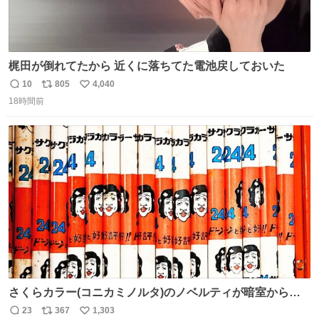
梶田が倒れてたから 近くに落ちてた電池戻しておいた
10
805
4,040
返
リ
い
18時間前
信
ポ
い
数
ス
ね
ト
数
数
さくらカラー(コニカミノルタ)のノベルティが暗室から山
のように出てきた。 1970年代のものかなあ。 欽ちゃん鉛
23
367
1,303
返
リ
い