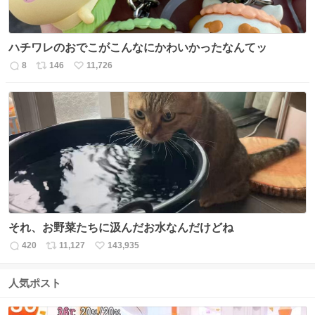
ハチワレのおでこがこんなにかわいかったなんてッ
8
146
11,726
返
リ
い
信
ポ
い
数
ス
ね
ト
数
数
それ、お野菜たちに汲んだお水なんだけどね
420
11,127
143,935
返
リ
い
信
ポ
い
数
ス
ね
人気ポスト
ト
数
数