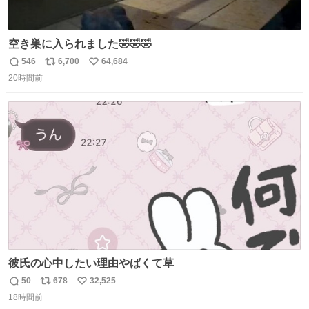
空き巣に入られました🤣🤣🤣
546
6,700
64,684
返
リ
い
20時間前
信
ポ
い
数
ス
ね
ト
数
数
彼氏の心中したい理由やばくて草
50
678
32,525
返
リ
い
18時間前
信
ポ
い