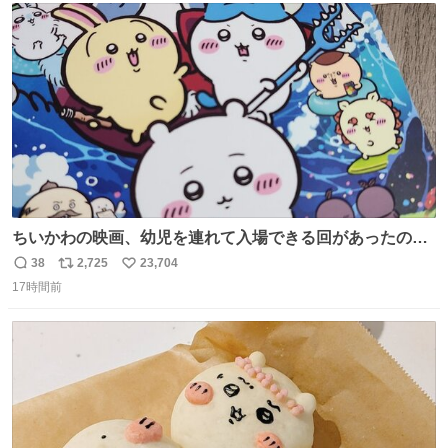
ト
数
数
ちいかわの映画、幼児を連れて入場できる回があったので
子どもを連れて観てきたんですけど、セイレーンの登場シ
38
2,725
23,704
返
リ
い
ーンで場内のベビーが一斉に泣き出してたのがとてもよい
17時間前
信
ポ
い
映画体験でした。
数
ス
ね
ト
数
数