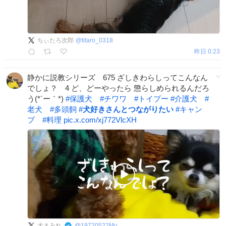
ちぃたろ次郎
@
titaro_0318
昨日 0:23
静かに説教シリーズ 675 ざしきわらしってこんなん
でしょ？ 4 ど、どーやったら 懲らしめられるんだろ
う(*´ー｀*)
#
保護犬
#
チワワ
#
トイプー
#
介護犬
#
老犬
#
多頭飼
#
犬好きさんとつながりたい
#
キャン
プ
#
料理
pic.x.com/xj772VlcXH
犬まみれ
@
19720522Mu