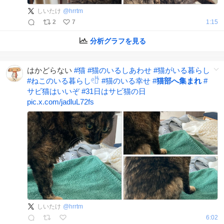
しいたけ
@
hrrtm
2
7
1:15
分析グラフを見る
はかどらない
#
猫
#
猫のいるしあわせ
#
猫がいる暮らし
#
ねこのいる暮らし𓏲𓎨
#
猫のいる幸せ
#
猫部へ集まれ
#
サビ猫はいいぞ
#
31日はサビ猫の日
pic.x.com/jadluL72fs
しいたけ
@
hrrtm
6:02