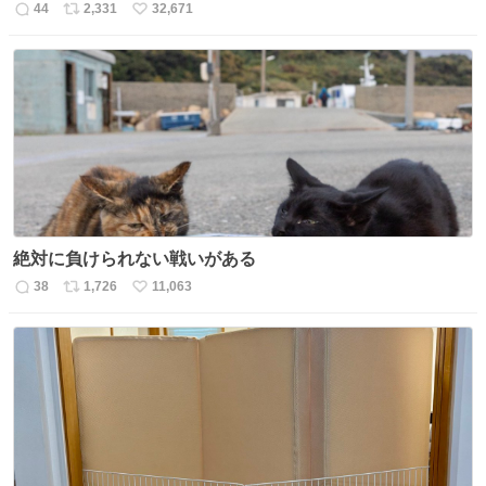
44
2,331
32,671
返
リ
い
信
ポ
い
数
ス
ね
ト
数
数
絶対に負けられない戦いがある
38
1,726
11,063
返
リ
い
信
ポ
い
数
ス
ね
ト
数
数