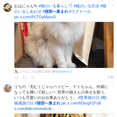
おはにゃん🐾
#
猫のいる暮らし𓏲𓎨
#
猫のいる生活
#
猫
のいるしあわせ
#
猫部へ集まれ
#
ラグドール
pic.x.com/PLTOpMpvx0
にゃんにゃんNo.1520
@
nyanyano12
1:50
うちの「毛むくじゃらベイビー」テトちゃん。何歳に
なっても輝いて眩しい✨ 世界の猫さんの幸せを願う。
いつも可愛いのお仕事ありがとう。
#
世界猫の日
#
勤
猫感謝の日
#
猫部へ集まれ
pic.x.com/hDtsgX1FuB
x.com/felissimonekob…