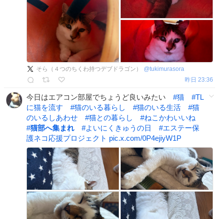
そら（４つのちくわ持つデブドラゴン）
@
tukimurasora
昨日 23:36
今日はエアコン部屋でちょうど良いみたい
#
猫
#
TL
に猫を流す
#
猫のいる暮らし
#
猫のいる生活
#
猫
のいるしあわせ
#
猫との暮らし
#
ねこかわいいね
#
猫部へ集まれ
#
よいにくきゅうの日
#
エステー保
護ネコ応援プロジェクト
pic.x.com/0P4ejiyW1P