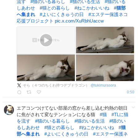
流す
#
猫のいる暮らし
#
猫のいる生活
#
猫のいる
しあわせ
#
猫との暮らし
#
ねこかわいいね
#
猫部
へ集まれ
#
よいにくきゅうの日
#
エステー保護ネコ
応援プロジェクト
pic.x.com/XuRbhUaccw
そら（４つのちくわ持つデブドラゴン）
@
tukimurasora
0:50
エアコンつけてない部屋の窓から差し込む灼熱の朝日
に焦がされて変なテンションになる猫
#
猫
#
TLに猫
を流す
#
猫のいる暮らし
#
猫のいる生活
#
猫のい
るしあわせ
#
猫との暮らし
#
ねこかわいいね
#
猫
部へ集まれ
#
よいにくきゅうの日
#
エステー保護ネ