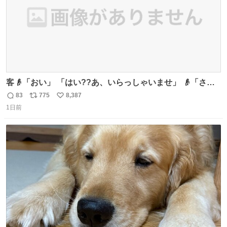
客👴「おい」 「はい??あ、いらっしゃいませ」 👴「さっ
きからずっと水出しっぱなしでもったいないだろ」 「静電
83
775
8,387
返
リ
い
気を逃がし、熱くなった地面の温度を下げ、引火事故の防
1日前
信
ポ
い
止の為必要な作業です」 👴「水不足の昨今にもったいない
数
ス
ね
ことをするな!!」 それでは歌います、聞いてください 「井
ト
数
数
戸水」