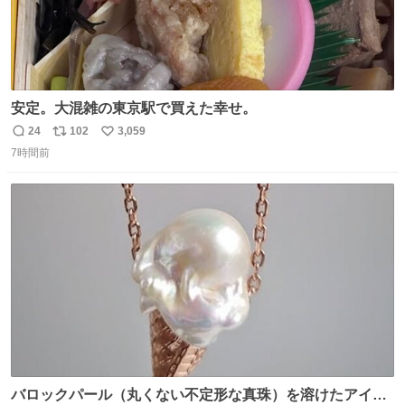
安定。大混雑の東京駅で買えた幸せ。
24
102
3,059
返
リ
い
7時間前
信
ポ
い
数
ス
ね
ト
数
数
バロックパール（丸くない不定形な真珠）を溶けたアイス