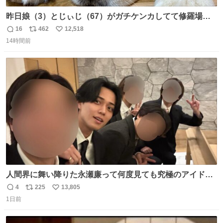
昨日娘（3）とじぃじ（67）がガチケンカしてて修羅場だ
ったんだけど、ふぉるては可能な限り平たくなってまし
16
462
12,518
返
リ
い
た。犬が1番空気読める。
14時間前
信
ポ
い
数
ス
ね
ト
数
数
人間界に舞い降りた永瀬廉って何度見ても究極のアイドル
過ぎてずっと味する。美味い。
4
225
13,805
返
リ
い
1日前
信
ポ
い
数
ス
ね