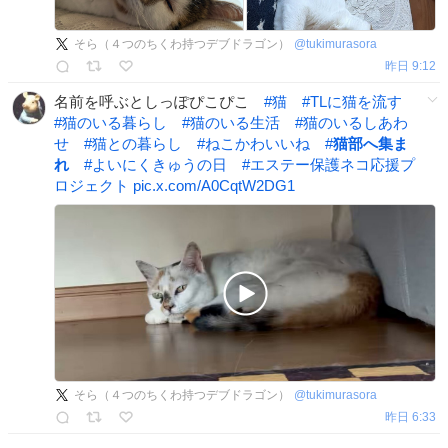
そら（４つのちくわ持つデブドラゴン）
@
tukimurasora
昨日 9:12
名前を呼ぶとしっぽぴこぴこ
#
猫
#
TLに猫を流す
#
猫のいる暮らし
#
猫のいる生活
#
猫のいるしあわ
せ
#
猫との暮らし
#
ねこかわいいね
#
猫部へ集ま
れ
#
よいにくきゅうの日
#
エステー保護ネコ応援プ
ロジェクト
pic.x.com/A0CqtW2DG1
そら（４つのちくわ持つデブドラゴン）
@
tukimurasora
昨日 6:33