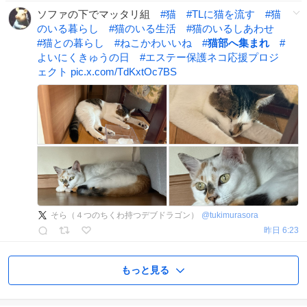
ソファの下でマッタリ組
#
猫
#
TLに猫を流す
#
猫
のいる暮らし
#
猫のいる生活
#
猫のいるしあわせ
#
猫との暮らし
#
ねこかわいいね
#
猫部へ集まれ
#
よいにくきゅうの日
#
エステー保護ネコ応援プロジ
ェクト
pic.x.com/TdKxtOc7BS
そら（４つのちくわ持つデブドラゴン）
@
tukimurasora
昨日 6:23
もっと見る