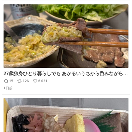
はブランドで自分を飾りキラキラ自慢をする。 #折田楓
数
ス
ね
#merchu
ト
数
数
27歳独身ひとり暮らしでも あかるいうちから呑みながらキ
ッチンでひとり焼肉できてしあわせだもん՞ o̴̶̷̥ ̫ o̴̶̷̥ ՞
15
126
6,031
返
リ
い
1日前
信
ポ
い
数
ス
ね
ト
数
数