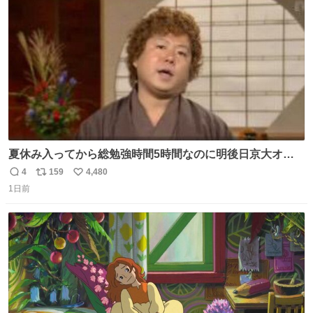
ト
数
数
夏休み入ってから総勉強時間5時間なのに明後日京大オー
プンで今これ
4
159
4,480
返
リ
い
1日前
信
ポ
い
数
ス
ね
ト
数
数