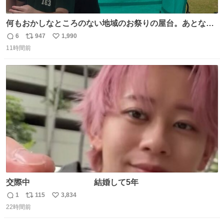
何もおかしなところのない地域のお祭りの屋台。あとなん
か割と聞き馴染みのあるBGMが流れてます #関広見まつり
6
947
1,990
返
リ
い
#関広見まつり2026
11時間前
信
ポ
い
数
ス
ね
ト
数
数
交際中 結婚して5年
1
115
3,834
返
リ
い
22時間前
信
ポ
い
数
ス
ね