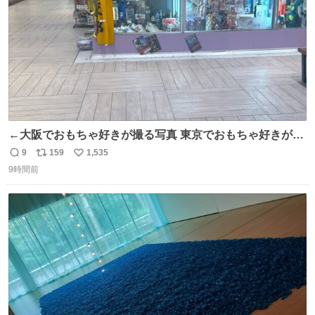
←大阪でおもちゃ好きが撮る写真 東京でおもちゃ好きが撮
る写真→
9
159
1,535
返
リ
い
9時間前
信
ポ
い
数
ス
ね
ト
数
数