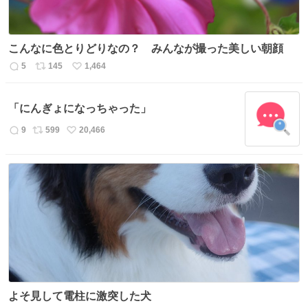
こんなに色とりどりなの？ みんなが撮った美しい朝顔
5
145
1,464
返
リ
い
信
ポ
い
数
ス
ね
「にんぎょになっちゃった」
ト
数
数
9
599
20,466
返
リ
い
信
ポ
い
数
ス
ね
ト
数
数
よそ見して電柱に激突した犬