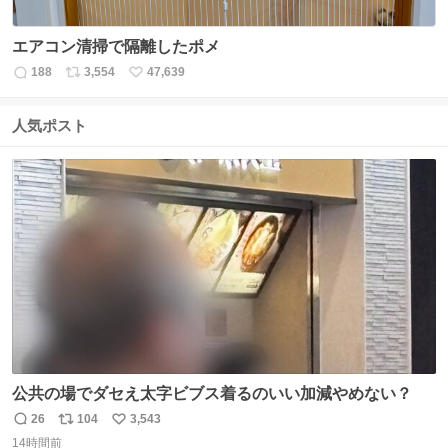
エアコン清掃で隔離したポメ
188
3,554
47,639
返
リ
い
信
ポ
い
数
ス
ね
人気ポスト
ト
数
数
公共の場でダセえ太字ビブス着るのいい加減やめない？
26
104
3,543
返
リ
い
14時間前