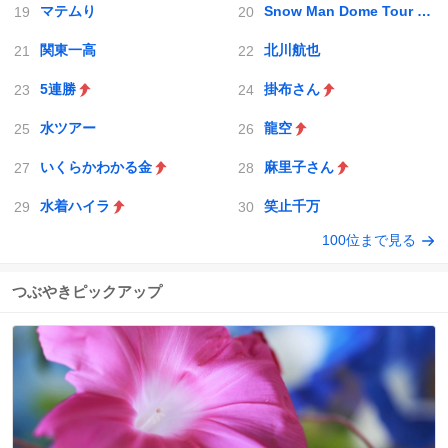
マテムり
Snow Man Dome Tour 2025-2026 ON
関東一高
北川航也
5連勝
掛布さん
水ツアー
龍空
いくらかわかる金
麻里子さん
水着ハイラ
笑止千万
100位まで見る
つぶやきピックアップ