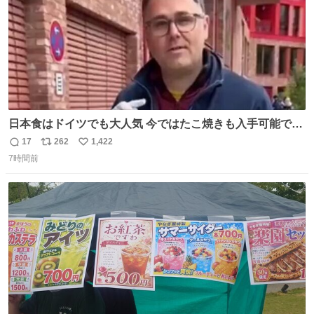
日本食はドイツでも大人気 今ではたこ焼きも入手可能です
が、🥑や🌽、ウィンナーや枝豆などが入っているオリジナ
17
262
1,422
返
リ
い
ルたこ焼きへと進化 大使館の広報課長ハインリッヒは、日
7時間前
信
ポ
い
本でたこ焼きに心奪われ、ベルリンにいたときには出店で
数
ス
ね
焼いてました👏（ええ笑顔や） #たこ焼きの日
ト
数
数