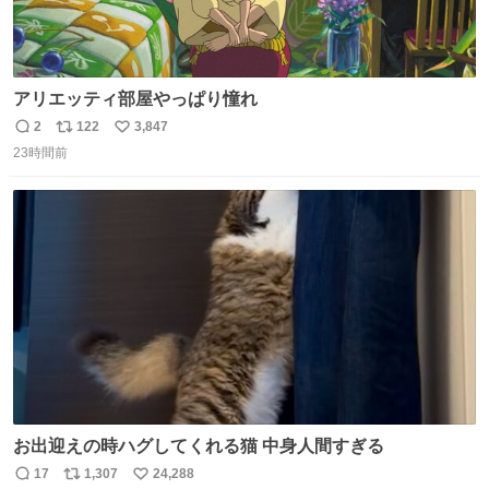
アリエッティ部屋やっぱり憧れ
2
122
3,847
返
リ
い
23時間前
信
ポ
い
数
ス
ね
ト
数
数
お出迎えの時ハグしてくれる猫 中身人間すぎる
17
1,307
24,288
返
リ
い