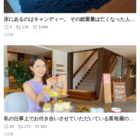
床にあるのはキャンディー。 その総重量は亡くなった人と
同等の重さだそうです。 鑑賞者は一つ持ち帰れますが、亡
2
170
3,056
返
リ
い
くなった人の一部を持ち帰っているような感覚になりまし
1日前
信
ポ
い
た。 勇気を出して口に入れたら、ハッカ味😳✨ #ポーラ美
数
ス
ね
術館
ト
数
数
私の仕事上でお付き合いさせていただいている富裕層の社
長さん達は、こんな事しない。 こんな自慢は一切しない
20
173
922
返
リ
い
し、なんなら表に出てこない。 自分に自信がない半端モン
1日前
信
ポ
い