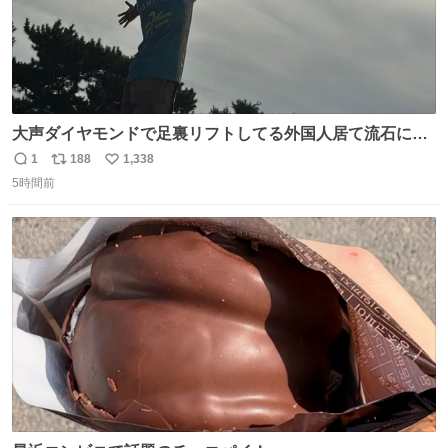
大声ダイヤモンドで足裏リフトしてる外国人居て流石に時
代はAKB48ですかと…
1
188
1,338
返
リ
い
5時間前
信
ポ
い
数
ス
ね
ト
数
数