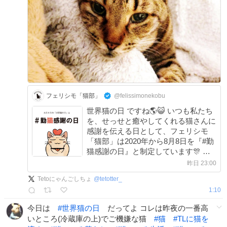
フェリシモ「猫部」
@felissimonekobu
世界猫の日 ですね🌎😺 いつも私たち
を、せっせと癒やしてくれる猫さんに
感謝を伝える日として、フェリシモ
「猫部」は2020年から8月8日を『#勤
猫感謝の日』と制定しています🎊 猫
さんたちいつも「かわいい」のお仕事
昨日 23:00
おつかれさまです😊
Tetoにゃんごしちょ
@
tetotter_
1:10
今日は
#
世界猫の日
だってよ コレは昨夜の一番高
いところ(冷蔵庫の上)でご機嫌な猫
#
猫
#
TLに猫を