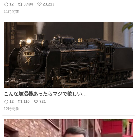
や飴玉、雲、アヒルに見立ててジュエリーデザイナー、
12
3,484
23,213
返
リ
い
Ben Choi 蔡俊文さんの作品。
11時間前
信
ポ
い
instagram.com/bcjoaillerie/
数
ス
ね
ト
数
数
こんな加湿器あったらマジで欲しい…
12
110
721
返
リ
い
12時間前
信
ポ
い
数
ス
ね
ト
数
数