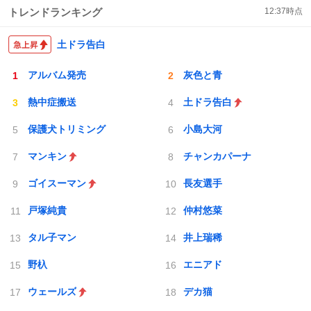
トレンドランキング
12:37
時点
土ドラ告白
アルバム発売
灰色と青
熱中症搬送
土ドラ告白
保護犬トリミング
小島大河
マンキン
チャンカパーナ
ゴイスーマン
長友選手
戸塚純貴
仲村悠菜
タル子マン
井上瑞稀
野杁
エニアド
ウェールズ
デカ猫