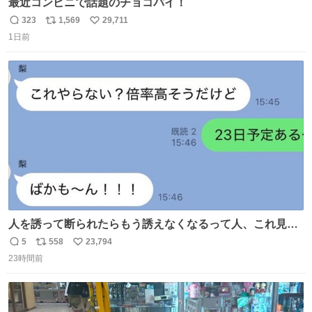
最近コンビニで話題のチョコパイ！
323
1,569
29,711
返
リ
い
1日前
信
ポ
い
数
ス
ね
ト
数
数
人を誘って断られたらもう誘えなくなるって人、これ見て
元気出してほしい
5
558
23,794
返
リ
い
23時間前
信
ポ
い
数
ス
ね
ト
数
数