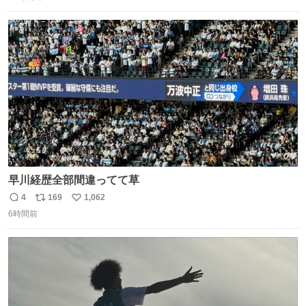
信
ポ
い
数
ス
ね
ト
数
数
早川経歴全部間違ってて草
4
169
1,062
返
リ
い
6時間前
信
ポ
い
数
ス
ね
ト
数
数