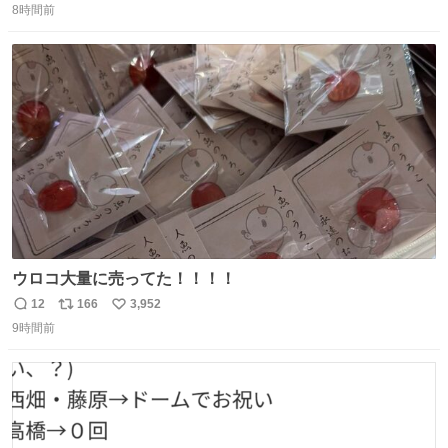
8時間前
信
ポ
い
数
ス
ね
ト
数
数
ウロコ大量に売ってた！！！！
12
166
3,952
返
リ
い
9時間前
信
ポ
い
数
ス
ね
ト
数
数