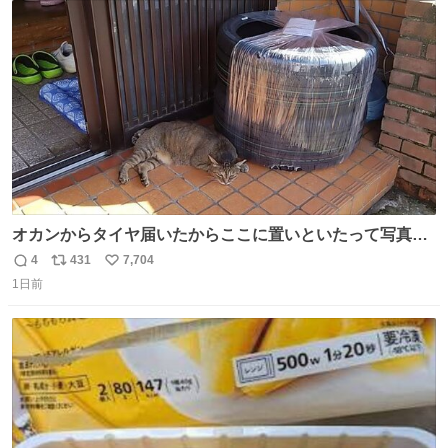
ト
数
数
オカンからタイヤ届いたからここに置いといたって写真送
られてきたけど明らかに猫が邪魔くさそうな顔してて草
4
431
7,704
返
リ
い
1日前
信
ポ
い
数
ス
ね
ト
数
数