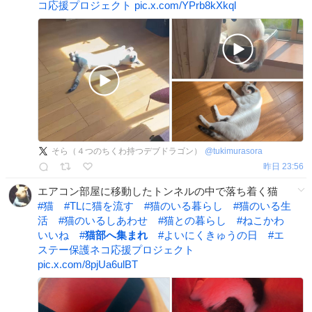
コ応援プロジェクト
pic.x.com/YPrb8kXkql
そら（４つのちくわ持つデブドラゴン）
@
tukimurasora
昨日 23:56
エアコン部屋に移動したトンネルの中で落ち着く猫
#
猫
#
TLに猫を流す
#
猫のいる暮らし
#
猫のいる生
活
#
猫のいるしあわせ
#
猫との暮らし
#
ねこかわ
いいね
#
猫部へ集まれ
#
よいにくきゅうの日
#
エ
ステー保護ネコ応援プロジェクト
pic.x.com/8pjUa6ulBT