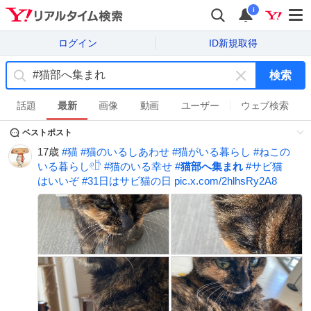
i
ログイン
ID新規取得
検索
キ
ー
話題
最新
画像
動画
ユーザー
ウェブ検索
ワ
ベストポスト
ー
ド
17歳
#
猫
#
猫のいるしあわせ
#
猫がいる暮らし
#
ねこの
を
いる暮らし𓏲𓎨
#
猫のいる幸せ
#
猫部へ集まれ
#
サビ猫
消
はいいぞ
#
31日はサビ猫の日
pic.x.com/2hlhsRy2A8
す