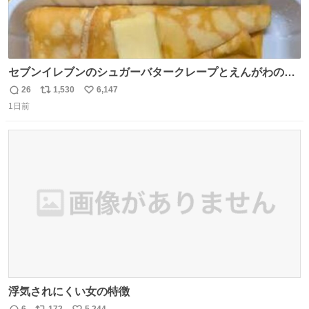
セブンイレブンのシュガーバタークレープとえんがわの寿
司を探している人へ！ シュガーバタークレープは目黒、品
26
1,530
6,147
返
リ
い
川、蒲田、渋谷、川崎、横浜、鶴見、九州の一部エリア限
1日前
信
ポ
い
定商品で8月5日に発注が終了したため店舗に置いてあると
数
ス
ね
ころ少ないですが見つけたら即買いです🤩❣️
ト
数
数
浮気されにくい女の特徴