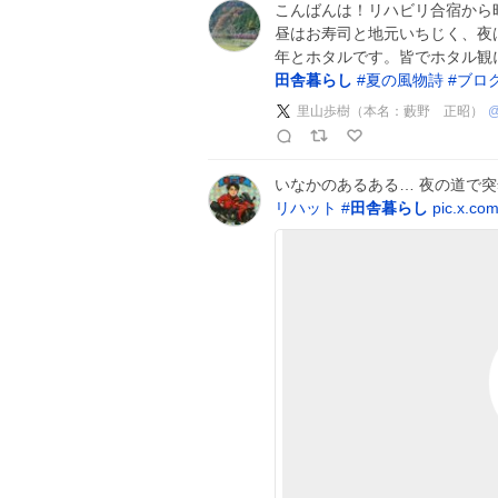
こんばんは！リハビリ合宿から
昼はお寿司と地元いちじく、夜
年とホタルです。皆でホタル観
田舎暮らし
#
夏の風物詩
#
ブロ
里山歩樹（本名：藪野 正昭）
いなかのあるある… 夜の道で突
リハット
#
田舎暮らし
pic.x.c