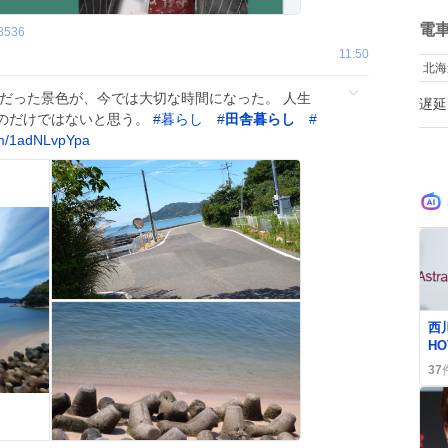
ね
数
電
8536
11:50
北海
前だった景色が、今では大切な時間になった。 人生
遅延
のだけではないと思う。
#
暮らし
#
田舎暮らし
#
om/1adNLvpYpa
0
西
HO
ッ
37
た
題