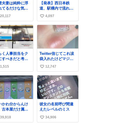
樫夫妻は純粋に浮
【発表】西日本鉄
れてるだけな気が
道、駅構内で流れ
るな〜 全アはここ
た“不適切音声”に声
20,117
4,097
い
自分の市場価値的
明「被害届も検討」
ものを上乗せする
news.livedoor.com/
い
すっぴん＆寝
article/detail… 4日に
ね
きのボサボサ頭で
西鉄福岡（天神）駅
数
「今日も可愛い
および薬院駅で発生
」が止まらない。
した駅構内放送事案
っておくと永遠に
について声明を公表
らく人事担当をク
Twitter信じてこれ涙
撫でてきて作業進
した。「第三者によ
にすべきだと考え
袋入れたけどマジで
い()
って駅構内放送設備
れるが‥‥‥
盛れた…ありがと
6cm40kg、年中日
に外部から不正に音
1,515
12,747
い
う…
け止めとお友達の
声が流された可能性
い
より綺麗な手やめ
も含めて確認を実
てもろて とか言う
施」と説明した。
ね
数
いかわ分からんけ
彼女の名前呼び間違
、古本屋だけ属性
えたレベルのミス
名前になってるの
39,918
34,906
い
どういうこと？
い