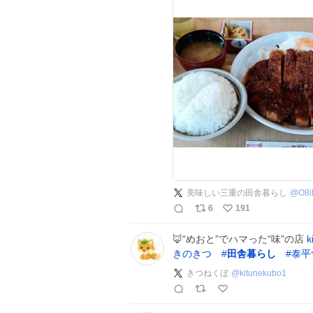
美味しい三重の田舎暮らし
@
O8i
6
191
🦊“めおと”でハマった“味”の店
k
きのきつ
#
田舎暮らし
#
泰平
きつねくぼ
@
kitunekubo1