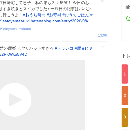
昨日帰宅して息子、私の弟も久々帰省！ 今日のお
感
はすき焼きとスイカでした♪ 一昨日の記事はパパ少
に行こうよ！
#
おうち時間
#
お寿司
#
おうちごはん
#
グ
satoyamaaruki.hatenablog.com/entry/2026/08/…
@
Satoyama_Yabuno
13:06
然の鹿🦌 ヒヤリハットすぎる
#
ドラレコ
#
鹿
#
ヒヤ
om/2FKWke5V4D
ト
1
2
3