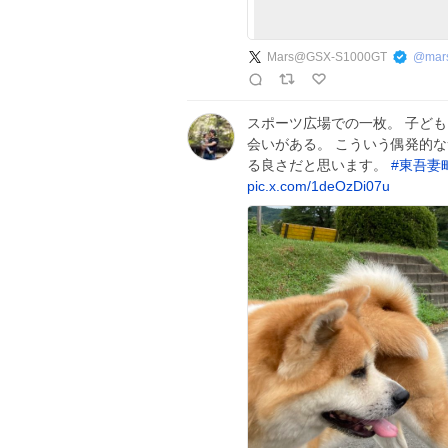
Mars@GSX-S1000GT
@
mar
スポーツ広場での一枚。 子ど
会いがある。 こういう偶発的
る良さだと思います。
#
東吾妻
pic.x.com/1deOzDi07u