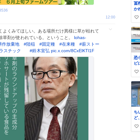
冨
か
8536
す
12:00
い
に
な
い
くよくみてほしい。ある場所だけ異様に草が枯れて
ので、 
ね
起
除草剤が使われている。ということ。
lohas-
数
も
耕作放棄地
#
陸稲
#
固定種
#
在来種
#
薪ストー
ね
ラスチック
#
鈴木宣弘
pic.x.com/8CxElKTl1F
放
恐
髪
ビ
まな
ら
15
い
焼
い
私
ね
数
ち
ど
が
い
は
い