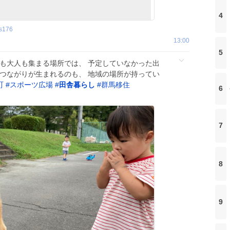
4
s176
13:00
5
もも大人も集まる場所では、 予定していなかった出
なつながりが生まれるのも、 地域の場所が持ってい
町
#
スポーツ広場
#
田舎暮らし
#
群馬移住
6
7
8
9