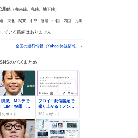
ね
数
車遅延
（在来線、私鉄、地下鉄）
道
東北
関東
中部
近畿
中国
四国
九州
している路線はありません
全国の運行情報（Yahoo!路線情報）
SNSのバズまとめ
0
川貴教、Mステで
フロイニ配信開始で
T LIMIT披露 マ
盛り上がる！メンバ
チョ姿と「いい子
ーの韓国旅行とディ
件のポスト
30
件のポスト
ちです」発言が話
ズニー・オン・アイ
に
ス裏話にファン歓喜