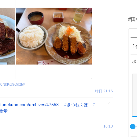
#
1
ポ
l0NkKG9Odzfw
昨日 21:16
itunekubo.com/archives/47558…
#
きつねくぼ
#
食堂
16:18