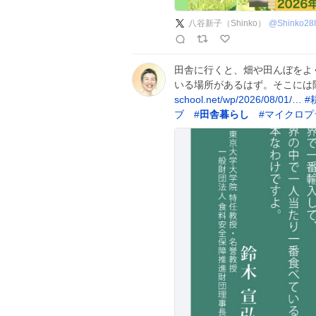
八谷新子（Shinko）
@
Shinko28
田舎に行くと、畑や田んぼをよ
いる場所があるはず。そこには
school.net/wp/2026/08/01/…
#
ブ
#
田舎暮らし
#
マイクロプ