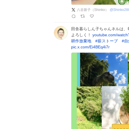
八谷新子（Shinko）
@
Shinko28
田舎暮らしん子ちゃんネルは、
よろしく！
youtube.com/watc
耕作放棄地
#
薪ストーブ
#
自
pic.x.com/Ei4BEq4i7r