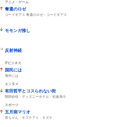
アニメ・ゲーム
奪還のロゼ
コードギアス 奪還のロゼ
コードギアス
モモンガ推し
反射神経
ITビジネス
国民には
海外には
エンタメ
有田哲平とコスられない街
岡田紗佳
ディズニーホテル
松倉海斗
スポーツ
五月病マリオ
恭ちゃん
キズナアイ
キズナ