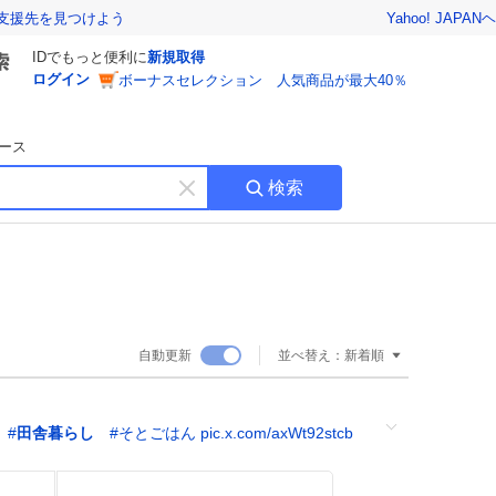
Yahoo! JAPAN
ヘ
支援先を見つけよう
IDでもっと便利に
新規取得
ログイン
ボーナスセレクション 人気商品が最大40％
ース
検索
キ
ー
ワ
ー
ド
を
消
自動更新
並べ替え：
新着順
す
#
田舎暮らし
#
そとごはん
pic.x.com/axWt92stcb