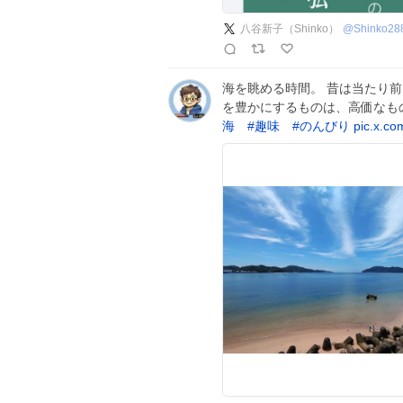
八谷新子（Shinko）
@
Shinko28
海を眺める時間。 昔は当たり
を豊かにするものは、高価なも
海
#
趣味
#
のんびり
pic.x.c