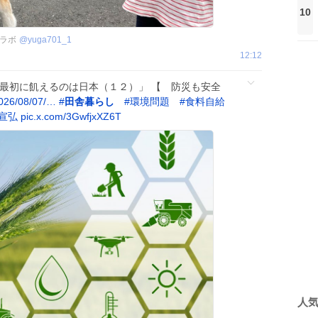
10
ラボ
@
yuga701_1
12:12
で最初に飢えるのは日本（１２）」 【 防災も安全
2026/08/07/…
#
田舎暮らし
#
環境問題
#
食料自給
宣弘
pic.x.com/3GwfjxXZ6T
人