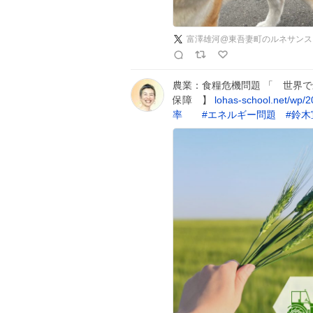
富澤雄河@東吾妻町のルネサンス
農業：食糧危機問題 「 世界
保障 】
lohas-school.net/wp/
率
#
エネルギー問題
#
鈴木