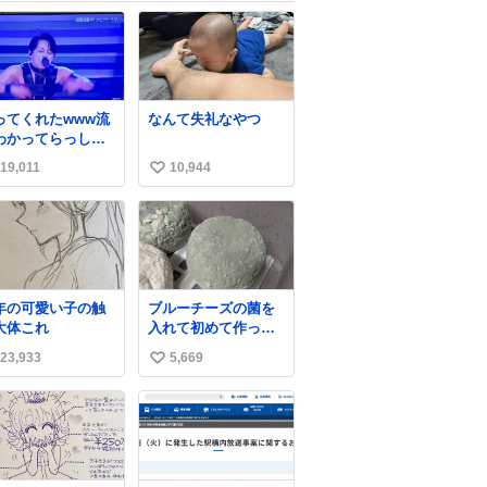
ってくれたwww流
なんて失礼なやつ
わかってらっしゃ
🤣🤣 #Mステ #西
19,011
10,944
い
貴教
い
ね
数
年の可愛い子の触
ブルーチーズの菌を
大体これ
入れて初めて作って
みたチーズなんだけ
23,933
5,669
い
ど 本能でちょっとヤ
バいと思っちゃう見
い
た目だな
ね
数