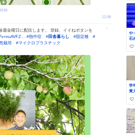
8536
12:06
毎週金曜日に配信します。 登録、イイねボタンを
や
h?v=nuAVFZ…
#
熱中症
#
田舎暮らし
#
固定種
#
石
然栽培
#
マイクロプラスチック
る
い
川
い
ね
数
学
覚
い
い
ね
数