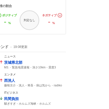
情の割合
ポジティブ
ネガティブ
-
-
判定なし
%
%
レンド
19:08
更新
ニュース
茨城県北部
M3.
緊急地震速報
深さ10km
震度3
震度2
地震速報
エンタメ
西洸人
藤牧京介
洸人
将吾
病は気から
radiko
ITビジネス
民間負担
騒ぎすぎ
ホルムズ海峡
ホルムズ