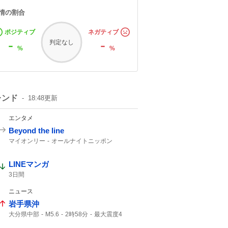
情の割合
ポジティブ
ネガティブ
-
-
判定なし
%
%
レンド
18:48
更新
エンタメ
Beyond the line
マイオンリー
オールナイトニッポン
LINEマンガ
3日間
ニュース
岩手県沖
大分県中部
M5.6
2時58分
最大震度4
震度4
マグニチュード5.6
震度3