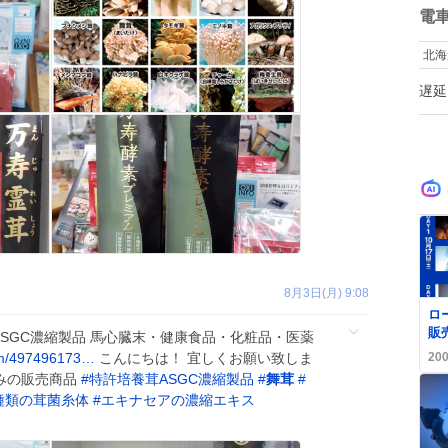
数
電
北海
遅延
8月3日(月) 9:08
0
ロ
販
ASGC濃縮製品 馬心臓末・健康食品・化粧品・医薬
ユ
20
tem/497496173…
こんにちは！ 宜しくお願い致しま
数
のみの販売商品
#
特許培養茸ASGC濃縮製品
#
舞茸
#
ー
8種類の茸菌糸体
#
エキナセアの濃縮エキス