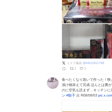
ミドリ薬品
@
info11811788
1
1
食べたくなり急いで作った！映
漬け物添えて完成 ほんとは糞
のに空気も読まず…キッチンに
ン
#
餃子
🥟 R08/08/03
pic.x.c