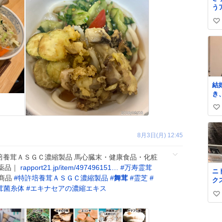
う
い
い
ね
数
結
き
か
い
に
「
い
嫌
ね
8月3日(月) 12:45
は
数
も
婚
許培養茸ＡＳＧＣ濃縮製品 馬心臓末・健康食品・化粧
か
薬品｜
rapport21.jp/item/497496151…
#
万寿霊茸
ニ
め
商品
#
特許培養茸ＡＳＧＣ濃縮製品
#
舞茸
#
霊芝
#
ク
と
茸菌糸体
#
エキナセアの濃縮エキス
葉
い
収
い
と
ね