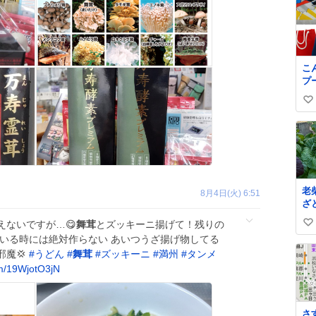
こ
プ
ナ
い
代
#
い
ロ
ね
数
老
8月4日(火) 6:51
ざ
狭
えないですが…😋
舞茸
とズッキーニ揚げて！残りの
い
ま
がいる時には絶対作らない あいつうざ揚げ物してる
で
い
邪魔💢
#
うどん
#
舞茸
#
ズッキーニ
#
満州
#
タンメ
ニ
ね
の
om/19WjotO3jN
数
て
た♥
さ