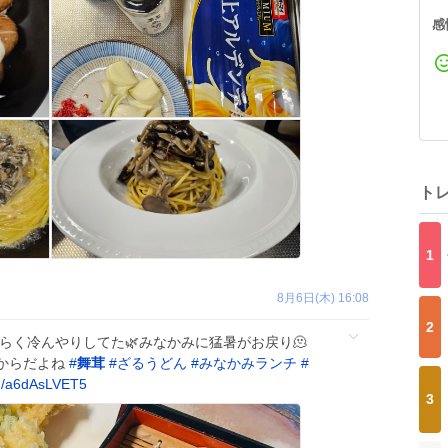
感
ト
1
8月6日(木) 16:08
2
ばらく冷んやりしてた🌿みなかみに猛暑がお戻り🫠
からだよね
#
舞茸
#
ざるうどん
#
みなかみランチ
#
m/a6dAsLVET5
3