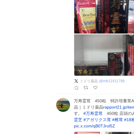
ミドリ薬品
@
info11811788
万寿霊茸 450粒 特許培養茸
品｜ミドリ薬品
rapport21.jp/i
す。
#
万寿霊茸
450粒 店頭
霊芝
#
アガリクス茸
#
椎茸
#
1
pic.x.com/qB0TJrol5Z