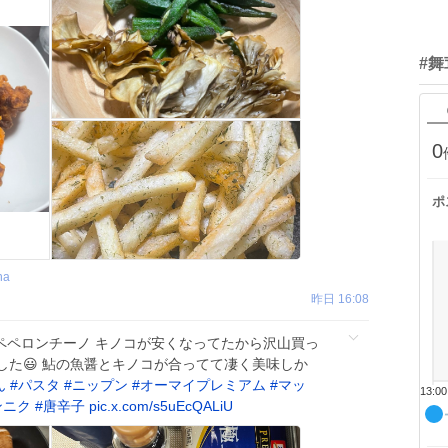
#舞
0
ポ
na
昨日 16:08
ペペロンチーノ キノコが安くなってたから沢山買っ
た😃 鮎の魚醤とキノコが合ってて凄く美味しか
ん
#
パスタ
#
ニップン
#
オーマイプレミアム
#
マッ
13:00
ンニク
#
唐辛子
pic.x.com/s5uEcQALiU