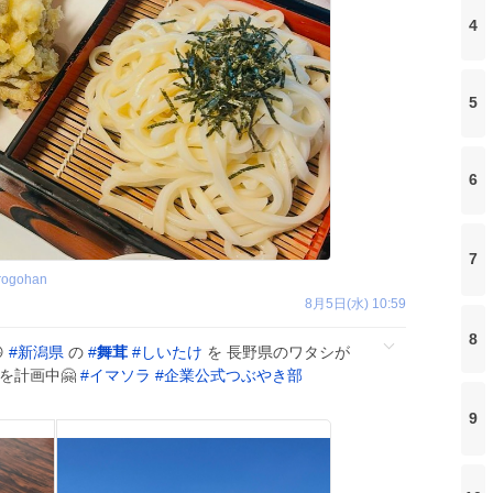
4
5
6
7
rogohan
8月5日(水) 10:59
8

#
新潟県
の
#
舞茸
#
しいたけ
を 長野県のワタシが
を計画中🤗
#
イマソラ
#
企業公式つぶやき部
9