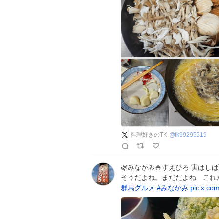
料理好きのTK
@
tk99295519
🌿みなかみ🍚すえひろ 実はし
そうだよね。まだだよね これ
群馬グルメ
#
みなかみ
pic.x.co