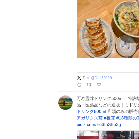
Dmi
@
Dmi69119
万寿霊茸ドリンク500ml 特
品・医薬品などの通販｜ミドリ
ドリンク500ml
店頭のみの販売
アガリクス茸
#
椎茸
#
18種類の
pic.x.com/Eo3fuSBe3g