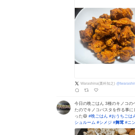
Warashina(藁科知之)
@
twarashi
今日の晩ごはん 3種のキノコの
たのでキノコパスタを作る事にし
った😄
#
晩ごはん
#
おうちごは
シュルーム
#
シメジ
#
舞茸
#
ニ