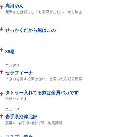
津波の心配なし
緊急地震速報
地震の規模
高河ゆん
津波の心配はありません
地震情報
震源の深さ
震度4の地震
地震びっくり
花織さんは転生しても喧嘩がしたい
から騒ぎ
地震速報
注意してください
ボーボボ
せっかくだから俺はこの
38巻
エンタメ
セラフィーナ
「きみを愛する気はない」と言った次期公爵様
がなぜか溺愛してきます
レベッカ
誤解を与え
タトゥー入れてる奴は全員バカです
全員バカです
ニュース
岩手県沿岸北部
震度4
岩手県内陸北部
地震情報
コスプレ禁止