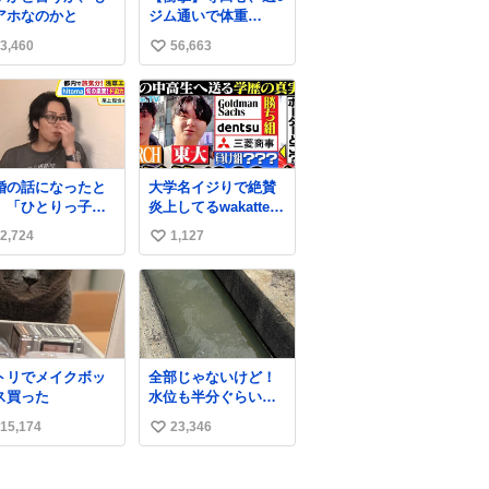
アホなのかと
ジム通いで体重
62kg→82kgに 110kg
3,460
56,663
い
のベンチプレス持ち
上げる姿披露
い
news.livedoor.com/
ね
article/detail… 元々
数
自重のみだったが、
更に筋肉を大きくす
るためジム通いを開
婚の話になったと
大学名イジりで絶賛
始。筋肉増量のため
、「ひとりっ子だ
炎上してるwakatte
おにぎり10個、ゼリ
ら僕が諦めた瞬間
TV，さらに深刻な問
ー飲料3～4本、パス
2,724
1,127
い
一族が潰える」
題はこっちでは？ ・
タと毎日4千kcalオー
死ぬとき1人とか
都内の特定企業に入
い
バーの食事を摂取
」だから結婚願望
るのを極度に推奨
し、増量したとい
ね
"ある"って答えた
し，それ以外の地域
う。
数
のの、結局「（結
で堅実に生きるのを
は）向いてねぇの
周縁化する ・恋愛に
もしれない」で締
かまけ，「陽キャ
トリでメイクボッ
全部じゃないけど！
る北山くん、きっ
ラ」として振る舞う
ス買った
水位も半分ぐらいだ
いろいろ考えて言
のを極端に中心化す
けど！水が来はじめ
を選んで、まるく
る ・院生が研究環境
15,174
23,346
い
たよ！！！ 作業して
めてくれたんだな
を求め他大学に移る
くれた方々ありがと
い
思った
のを批判する 過去例
ーーー
↓
ね