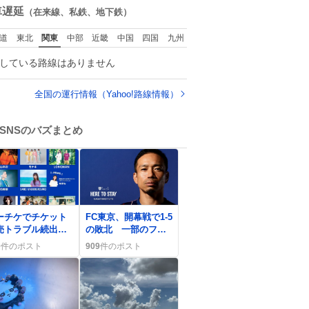
ー！！！！！！！！
数
車遅延
（在来線、私鉄、地下鉄）
！！！！！！！！！
！！！！！！！！！
道
東北
関東
中部
近畿
中国
四国
九州
している路線はありません
全国の運行情報（Yahoo!路線情報）
SNSのバズまとめ
0
ーチケでチケット
FC東京、開幕戦で1-5
売トラブル続出、
の敗北 一部のファ
ーザーが「予定枚
ンが“やばい”と嘆く
0
件のポスト
909
件のポスト
終了」や接続エラ
に嘆き