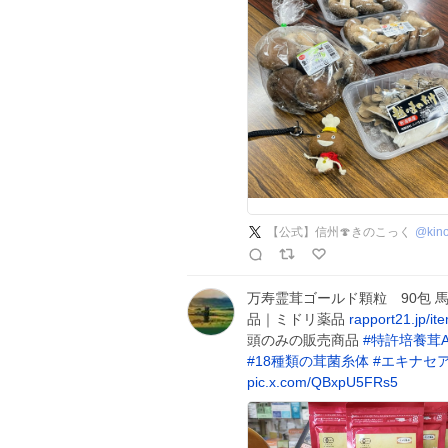
【公式】信州🍄きのこっく
@
kin
万寿霊茸ゴールド顆粒 90包
品｜ミドリ薬品
rapport21.jp/i
頭のみの販売商品
#
特許培養茸A
#
18種類の茸菌糸体
#
エキナセ
pic.x.com/QBxpU5FRs5