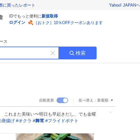
Yahoo! JAPAN
ヘ
実際に買ったレポート
IDでもっと便利に
新規取得
ログイン
［おトク］10％OFFクーポンあります
ース
検索
キ
ー
ワ
ー
ド
を
消
自動更新
並べ替え：
新着順
す
。 これまた美味い〜明日も早起きだし、でも金曜
の唐揚げ
#
オクラ
#
舞茸
#
フライドポテト