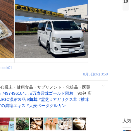
10
ocook01
8月5日(水) 3:50
 馬心臓末・健康食品・サプリメント・化粧品・医薬
tem/497496184…
#
万寿霊茸ゴールド顆粒
90包 店
SGC濃縮製品
#
舞茸
#
霊芝
#
アガリクス茸
#
椎茸
アの濃縮エキス
#
大麦ベータグルカン
人