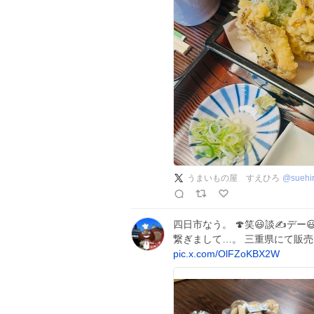
うまいもの屋 すえひろ
@
suehi
四日市なう。 🍄笑😃談✍️デー
繋ぎまして…。 三重県にて販売
pic.x.com/OlFZoKBX2W