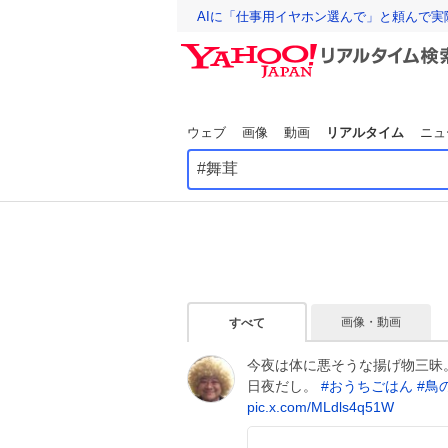
AIに「仕事用イヤホン選んで」と頼んで
ウェブ
画像
動画
リアルタイム
ニュ
画像・動画
すべて
今夜は体に悪そうな揚げ物三昧
日夜だし。
#
おうちごはん
#
鳥
pic.x.com/MLdls4q51W