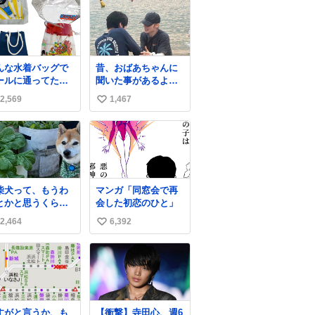
んな水着バッグで
昔、おばあちゃんに
ールに通ってたア
聞いた事があるよ。
タ、完全なる同世
「カイちゃんをいじ
2,569
1,467
い
（笑） #70年代
めると、アイツが海
80年代 #昭和レト
から上がって来る
い
ぞ。」って。
ね
数
柴犬って、もうわ
マンガ「同窓会で再
とかと思うくらい
会した初恋のひと」
いところに自らは
2,464
6,392
い
りにいくじゃない
すか？ 今朝ガーデ
い
ングしてる飼い主
ね
間にはまってき
数
、最高に可愛かっ
️
すがと言うか、も
【衝撃】寺田心、週6